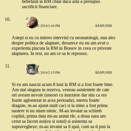
bebelusii la RM chiar daca asta a presupus
sacrificii financiare.
Geo
15 IULIE 2014/1:44 PM
RĂSPUNDE
Astept si eu cu interes interviul cu neonatologii, mai ales
despre politica de alaptare, deoarece eu nu am avut o
experienta placuta la RM in Brasov in ceea ce priveste
alaptarea. In rest, nu am ce sa le reprosez.
Raluca
15 IULIE 2014/2:13 PM
RĂSPUNDE
Si eu am nascut acum 8 luni la RM si a fost foarte bine.
Am stat singura in rezerva, veneau asistentele de cate
ori aveam nevoie (uneori cu inarziere dar stiu ca era
foarte aglomerat in acea perioada), mereu foarte
dragute, m-au ajutat mult caci si la mine a fost prima
nastere si nu stiam nimic. M-au invatat sa schimb
copilul, prima data mi-au aratat ele, a doua oara am
cerut sa facem noi(eu si sotul) si asistenta sa
supravegheze; m-au invatat sa il spal, cum sa il pun la