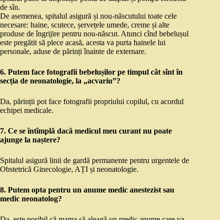
de sîn.
De asemenea, spitalul asigură și nou-născutului toate cele
necesare: haine, scutece, șervețele umede, creme și alte
produse de îngrijire pentru nou-născut. Atunci cînd bebelușul
este pregătit să plece acasă, acesta va purta hainele lui
personale, aduse de părinți înainte de externare.
6. Putem face fotografii bebelușilor pe timpul cât sînt în
secția de neonatologie, la „acvariu”?
Da, părinții pot face fotografii propriului copilul, cu acordul
echipei medicale.
7. Ce se întîmplă dacă medicul meu curant nu poate
ajunge la naștere?
Spitalul asigură linii de gardă permanente pentru urgentele de
Obstetrică Ginecologie, AȚI și neonatologie.
8. Putem opta pentru un anume medic anestezist sau
medic neonatolog?
Da, este posibil că mama să aleagă un medic anume care va