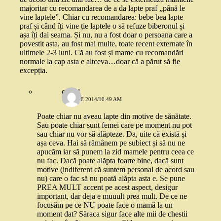
majoritar cu recomandarea de a da lapte praf „până le
vine laptele”. Chiar cu recomandarea: bebe bea lapte
praf și când îți vine ție laptele o să refuze biberonul și
așa îți dai seama. Și nu, nu a fost doar o persoana care a
povestit asta, au fost mai multe, toate recent externate în
ultimele 2-3 luni. Că au fost și mame cu recomandări
normale la cap asta e altceva…doar că a părut să fie
excepția.
catgal
15 IULIE 2014/10:49 AM
Poate chiar nu aveau lapte din motive de sănătate.
Sau poate chiar sunt femei care pe moment nu pot
sau chiar nu vor să alăpteze. Da, uite că există și
așa ceva. Hai să rămânem pe subiect și să nu ne
apucăm iar să punem la zid mamele pentru ceea ce
nu fac. Dacă poate alăpta foarte bine, dacă sunt
motive (indiferent că suntem personal de acord sau
nu) care o fac să nu poată alăpta asta e. Se pune
PREA MULT accent pe acest aspect, desigur
important, dar deja e muuult prea mult. De ce ne
focusăm pe ce NU poate face o mamă la un
moment dat? Săraca sigur face alte mii de chestii