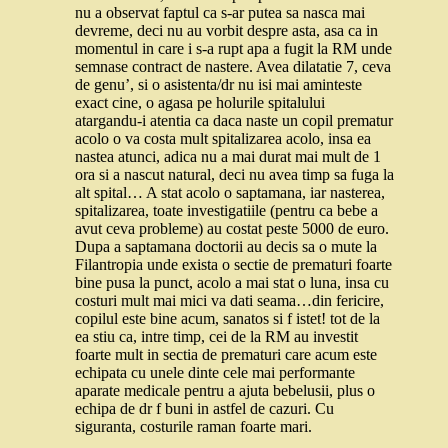
nu a observat faptul ca s-ar putea sa nasca mai
devreme, deci nu au vorbit despre asta, asa ca in
momentul in care i s-a rupt apa a fugit la RM unde
semnase contract de nastere. Avea dilatatie 7, ceva
de genu’, si o asistenta/dr nu isi mai aminteste
exact cine, o agasa pe holurile spitalului
atargandu-i atentia ca daca naste un copil prematur
acolo o va costa mult spitalizarea acolo, insa ea
nastea atunci, adica nu a mai durat mai mult de 1
ora si a nascut natural, deci nu avea timp sa fuga la
alt spital… A stat acolo o saptamana, iar nasterea,
spitalizarea, toate investigatiile (pentru ca bebe a
avut ceva probleme) au costat peste 5000 de euro.
Dupa a saptamana doctorii au decis sa o mute la
Filantropia unde exista o sectie de prematuri foarte
bine pusa la punct, acolo a mai stat o luna, insa cu
costuri mult mai mici va dati seama…din fericire,
copilul este bine acum, sanatos si f istet! tot de la
ea stiu ca, intre timp, cei de la RM au investit
foarte mult in sectia de prematuri care acum este
echipata cu unele dinte cele mai performante
aparate medicale pentru a ajuta bebelusii, plus o
echipa de dr f buni in astfel de cazuri. Cu
siguranta, costurile raman foarte mari.