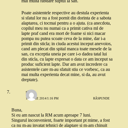
mai multa rabdare suptul la san.
Poate asistentele respective au destula experienta
si sfatul lor nu a fost pornit din dorinta de a sabota
alaptarea, ci tocmai pentru a o ajuta. (ca anecdota,
copilul meu nu numai ca a primit cativa ml de
lapte praf cand era mort de foame si nici macar
pompa nu putea scoate ceva de la mine, dar i-a
primit din sticla; in ciuda acestui inceput anevoios,
cand am plecat din spital manca toate mesele de la
san, cu exceptia uneia pe care i-o dadea tatal lui
din sticla, cu lapte expresat o data ce am inceput sa
produc suficient lapte. Dar am avut incredere ca
asistentele care m-au sfatuit stiu ce vorbesc, ca au
mai multa experienta decat mine, si da, au avut
dreptate).
silvia
15 IULIE 2014/1:16 PM
RĂSPUNDE
Buna,
Si eu am nascut la RM acum aproape 7 luni.
Singurul inconvenient, foarte important pt mime, a fost
ca nu m-au invatat tehnici de alaptare si m-am chinuit