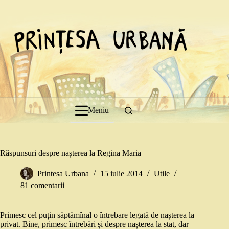
Sari
la
conținut
Meniu
Răspunsuri despre nașterea la Regina Maria
Printesa Urbana
15 iulie 2014
Utile
81 comentarii
Primesc cel puțin săptămînal o întrebare legată de nașterea la
privat. Bine, primesc întrebări și despre nașterea la stat, dar