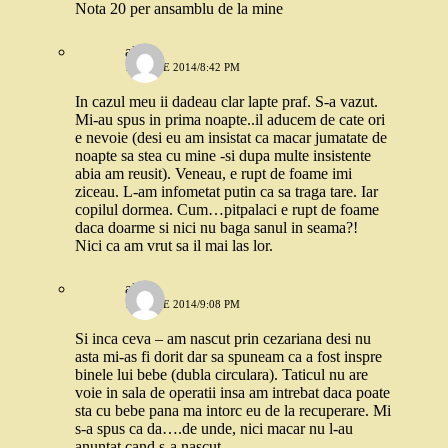
Nota 20 per ansamblu de la mine
alina
15 IULIE 2014/8:42 PM
In cazul meu ii dadeau clar lapte praf. S-a vazut.
Mi-au spus in prima noapte..il aducem de cate ori
e nevoie (desi eu am insistat ca macar jumatate de
noapte sa stea cu mine -si dupa multe insistente
abia am reusit). Veneau, e rupt de foame imi
ziceau. L-am infometat putin ca sa traga tare. Iar
copilul dormea. Cum…pitpalaci e rupt de foame
daca doarme si nici nu baga sanul in seama?!
Nici ca am vrut sa il mai las lor.
alina
15 IULIE 2014/9:08 PM
Si inca ceva – am nascut prin cezariana desi nu
asta mi-as fi dorit dar sa spuneam ca a fost inspre
binele lui bebe (dubla circulara). Taticul nu are
voie in sala de operatii insa am intrebat daca poate
sta cu bebe pana ma intorc eu de la recuperare. Mi
s-a spus ca da….de unde, nici macar nu l-au
anuntat cand s-a nascut.