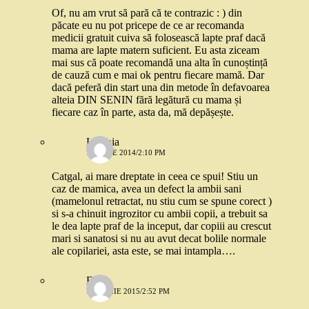
Of, nu am vrut să pară că te contrazic : ) din
păcate eu nu pot pricepe de ce ar recomanda
medicii gratuit cuiva să folosească lapte praf dacă
mama are lapte matern suficient. Eu asta ziceam
mai sus că poate recomandă una alta în cunoștință
de cauză cum e mai ok pentru fiecare mamă. Dar
dacă peferă din start una din metode în defavoarea
alteia DIN SENIN fără legătură cu mama și
fiecare caz în parte, asta da, mă depășește.
Lavinia
15 IULIE 2014/2:10 PM
Catgal, ai mare dreptate in ceea ce spui! Stiu un
caz de mamica, avea un defect la ambii sani
(mamelonul retractat, nu stiu cum se spune corect )
si s-a chinuit ingrozitor cu ambii copii, a trebuit sa
le dea lapte praf de la inceput, dar copiii au crescut
mari si sanatosi si nu au avut decat bolile normale
ale copilariei, asta este, se mai intampla….
Elena
7 APRILIE 2015/2:52 PM