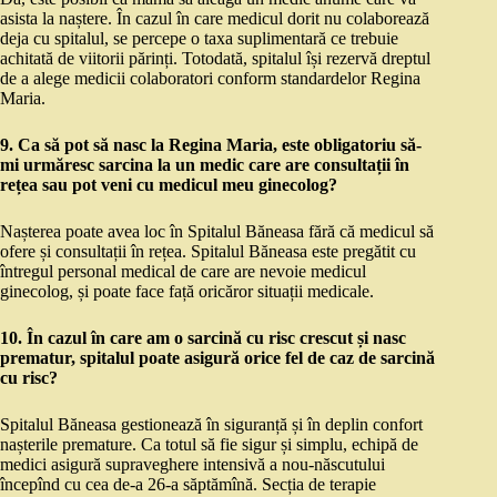
asista la naștere. În cazul în care medicul dorit nu colaborează
deja cu spitalul, se percepe o taxa suplimentară ce trebuie
achitată de viitorii părinți. Totodată, spitalul își rezervă dreptul
de a alege medicii colaboratori conform standardelor Regina
Maria.
9. Ca să pot să nasc la Regina Maria, este obligatoriu să-
mi urmăresc sarcina la un medic care are consultații în
rețea sau pot veni cu medicul meu ginecolog?
Nașterea poate avea loc în Spitalul Băneasa fără că medicul să
ofere și consultații în rețea. Spitalul Băneasa este pregătit cu
întregul personal medical de care are nevoie medicul
ginecolog, și poate face față oricăror situații medicale.
10. În cazul în care am o sarcină cu risc crescut și nasc
prematur, spitalul poate asigură orice fel de caz de sarcină
cu risc?
Spitalul Băneasa gestionează în siguranță și în deplin confort
nașterile premature. Ca totul să fie sigur și simplu, echipă de
medici asigură supraveghere intensivă a nou-născutului
începînd cu cea de-a 26-a săptămînă. Secția de terapie