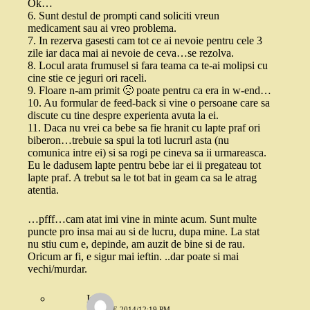
Ok…
6. Sunt destul de prompti cand soliciti vreun
medicament sau ai vreo problema.
7. In rezerva gasesti cam tot ce ai nevoie pentru cele 3
zile iar daca mai ai nevoie de ceva…se rezolva.
8. Locul arata frumusel si fara teama ca te-ai molipsi cu
cine stie ce jeguri ori raceli.
9. Floare n-am primit 🙁 poate pentru ca era in w-end…
10. Au formular de feed-back si vine o persoane care sa
discute cu tine despre experienta avuta la ei.
11. Daca nu vrei ca bebe sa fie hranit cu lapte praf ori
biberon…trebuie sa spui la toti lucrurl asta (nu
comunica intre ei) si sa rogi pe cineva sa ii urmareasca.
Eu le dadusem lapte pentru bebe iar ei ii pregateau tot
lapte praf. A trebut sa le tot bat in geam ca sa le atrag
atentia.
…pfff…cam atat imi vine in minte acum. Sunt multe
puncte pro insa mai au si de lucru, dupa mine. La stat
nu stiu cum e, depinde, am auzit de bine si de rau.
Oricum ar fi, e sigur mai ieftin. ..dar poate si mai
vechi/murdar.
Iuli
15 IULIE 2014/12:19 PM