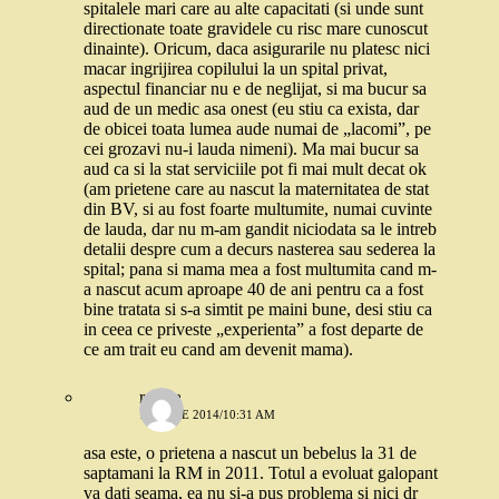
spitalele mari care au alte capacitati (si unde sunt
directionate toate gravidele cu risc mare cunoscut
dinainte). Oricum, daca asigurarile nu platesc nici
macar ingrijirea copilului la un spital privat,
aspectul financiar nu e de neglijat, si ma bucur sa
aud de un medic asa onest (eu stiu ca exista, dar
de obicei toata lumea aude numai de „lacomi”, pe
cei grozavi nu-i lauda nimeni). Ma mai bucur sa
aud ca si la stat serviciile pot fi mai mult decat ok
(am prietene care au nascut la maternitatea de stat
din BV, si au fost foarte multumite, numai cuvinte
de lauda, dar nu m-am gandit niciodata sa le intreb
detalii despre cum a decurs nasterea sau sederea la
spital; pana si mama mea a fost multumita cand m-
a nascut acum aproape 40 de ani pentru ca a fost
bine tratata si s-a simtit pe maini bune, desi stiu ca
in ceea ce priveste „experienta” a fost departe de
ce am trait eu cand am devenit mama).
raluca
16 IULIE 2014/10:31 AM
asa este, o prietena a nascut un bebelus la 31 de
saptamani la RM in 2011. Totul a evoluat galopant
va dati seama, ea nu si-a pus problema si nici dr