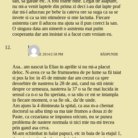
san, sa garaie etc. A fost foarte bine. Legat de alaptare,
nu mi-a venit laptele din prima zi deci i-au dat lapte praf
dar mi-l aduceau pe bebe la cateva ore sa suga ca sa se
invete si ca sa imi stimuleze si mie lactatia. Fiecare
asistenta care il aducea ma ajuta sa il pun corect la san.
O singura data am nimerit o asistenta mai putin
cooperanta dar am insistat si a facut cum vroiam eu.
Iulia
15 IULIE 2014/2:58 PM
RĂSPUNDE
Asa.. am nascut la Elias in aprilie si nu mi-a placut
deloc. N-avea ce sa fie frumusetea de pe lume sa fii taiat
si pus la loc in 45 de minute dar am crezut ca spre
deosebire de nasterea la 28 de ani, cand nu stii nimic
despre ce urmeaza, nasterea la 37 o sa fie mai lucida in
sensul ca n-o sa fiu speriata, o sa stiu ce mi se intampla
in fiecare moment, o sa fie ok.. da’de unde.
Am ajuns la 4 dimineata la spital, ca asa m-a chemat
doctorul sa aiba timp sa ma taie frumos a doua zi de
Paste, ca cezariana se impunea oricum, nu se punea
problema de nastere normala si nici mie nu-mi trecea
prin gand asa ceva.
M-am schimbat in halat papuci, etc in baia de la etajul 1,