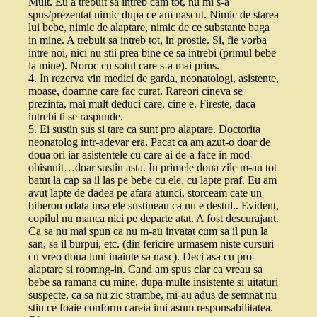
Mult. Eu a trebuit sa intreb cam tot, nu mi s-a
spus/prezentat nimic dupa ce am nascut. Nimic de starea
lui bebe, nimic de alaptare, nimic de ce substante baga
in mine. A trebuit sa intreb tot, in prostie. Si, fie vorba
intre noi, nici nu stii prea bine ce sa intrebi (primul bebe
la mine). Noroc cu sotul care s-a mai prins.
4. In rezerva vin medici de garda, neonatologi, asistente,
moase, doamne care fac curat. Rareori cineva se
prezinta, mai mult deduci care, cine e. Fireste, daca
intrebi ti se raspunde.
5. Ei sustin sus si tare ca sunt pro alaptare. Doctorita
neonatolog intr-adevar era. Pacat ca am azut-o doar de
doua ori iar asistentele cu care ai de-a face in mod
obisnuit…doar sustin asta. In primele doua zile m-au tot
batut la cap sa il las pe bebe cu ele, cu lapte praf. Eu am
avut lapte de dadea pe afara atunci, storceam cate un
biberon odata insa ele sustineau ca nu e destul.. Evident,
copilul nu manca nici pe departe atat. A fost descurajant.
Ca sa nu mai spun ca nu m-au invatat cum sa il pun la
san, sa il burpui, etc. (din fericire urmasem niste cursuri
cu vreo doua luni inainte sa nasc). Deci asa cu pro-
alaptare si roomng-in. Cand am spus clar ca vreau sa
bebe sa ramana cu mine, dupa multe insistente si uitaturi
suspecte, ca sa nu zic strambe, mi-au adus de semnat nu
stiu ce foaie conform careia imi asum responsabilitatea.