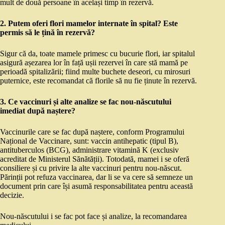
mult de două persoane în același timp în rezervă.
2. Putem oferi flori mamelor internate în spital? Este
permis să le țină în rezervă?
Sigur că da, toate mamele primesc cu bucurie flori, iar spitalul
asigură așezarea lor în față ușii rezervei în care stă mamă pe
perioadă spitalizării; fiind multe buchete deseori, cu mirosuri
puternice, este recomandat că florile să nu fie ținute în rezervă.
3. Ce vaccinuri și alte analize se fac nou-născutului
imediat după naștere?
Vaccinurile care se fac după naștere, conform Programului
Național de Vaccinare, sunt: vaccin antihepatic (tipul B),
antituberculos (BCG), administrare vitamină K (exclusiv
acreditat de Ministerul Sănătății). Totodată, mamei i se oferă
consiliere și cu privire la alte vaccinuri pentru nou-născut.
Părinții pot refuza vaccinarea, dar li se va cere să semneze un
document prin care își asumă responsabilitatea pentru această
decizie.
Nou-născutului i se fac pot face și analize, la recomandarea