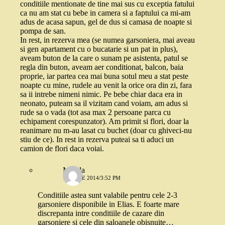
conditiile mentionate de tine mai sus cu exceptia fatului
ca nu am stat cu bebe in camera si a faptului ca mi-am
adus de acasa sapun, gel de dus si camasa de noapte si
pompa de san.
In rest, in rezerva mea (se numea garsoniera, mai aveau
si gen apartament cu o bucatarie si un pat in plus),
aveam buton de la care o sunam pe asistenta, patul se
regla din buton, aveam aer conditionat, balcon, baia
proprie, iar partea cea mai buna sotul meu a stat peste
noapte cu mine, rudele au venit la orice ora din zi, fara
sa ii intrebe nimeni nimic. Pe bebe chiar daca era in
neonato, puteam sa il vizitam cand voiam, am adus si
rude sa o vada (tot asa max 2 persoane parca cu
echipament corespunzator). Am primit si flori, doar la
reanimare nu m-au lasat cu buchet (doar cu ghiveci-nu
stiu de ce). In rest in rezerva puteai sa ti aduci un
camion de flori daca voiai.
Magda
15 IULIE 2014/3:52 PM
Conditiile astea sunt valabile pentru cele 2-3
garsoniere disponibile in Elias. E foarte mare
discrepanta intre conditiile de cazare din
garsoniere si cele din saloanele obisnuite…