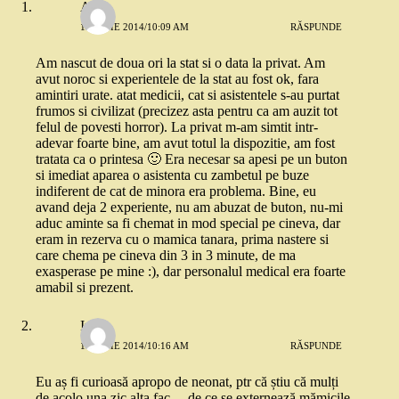
Ana
15 IULIE 2014/10:09 AM
RĂSPUNDE
Am nascut de doua ori la stat si o data la privat. Am
avut noroc si experientele de la stat au fost ok, fara
amintiri urate. atat medicii, cat si asistentele s-au purtat
frumos si civilizat (precizez asta pentru ca am auzit tot
felul de povesti horror). La privat m-am simtit intr-
adevar foarte bine, am avut totul la dispozitie, am fost
tratata ca o printesa 🙂 Era necesar sa apesi pe un buton
si imediat aparea o asistenta cu zambetul pe buze
indiferent de cat de minora era problema. Bine, eu
avand deja 2 experiente, nu am abuzat de buton, nu-mi
aduc aminte sa fi chemat in mod special pe cineva, dar
eram in rezerva cu o mamica tanara, prima nastere si
care chema pe cineva din 3 in 3 minute, de ma
exasperase pe mine :), dar personalul medical era foarte
amabil si prezent.
Iuli
15 IULIE 2014/10:16 AM
RĂSPUNDE
Eu aș fi curioasă apropo de neonat, ptr că știu că mulți
de acolo una zic alta fac… de ce se externează mămicile