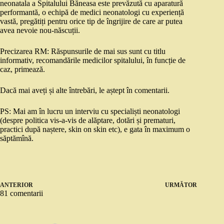
neonatala a Spitalului Băneasa este prevăzută cu aparatură
performantă, o echipă de medici neonatologi cu experiență
vastă, pregătiți pentru orice tip de îngrijire de care ar putea
avea nevoie nou-născuții.
Precizarea RM: Răspunsurile de mai sus sunt cu titlu
informativ, recomandările medicilor spitalului, în funcție de
caz, primează.
Dacă mai aveți și alte întrebări, le aștept în comentarii.
PS: Mai am în lucru un interviu cu specialiști neonatologi
(despre politica vis-a-vis de alăptare, dotări și prematuri,
practici după naștere, skin on skin etc), e gata în maximum o
săptămînă.
ANTERIOR
URMĂTOR
81 comentarii