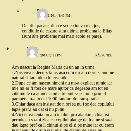
Stefi
15 IULIE 2014/4:40 PM
Da, din pacate, din ce scrie cineva mai jos,
conditiile de cazare sunt ultima problema la Elias
(sunt alte probleme mai mari acolo se pare).
Natalia
15 IULIE 2014/12:21 PM
RĂSPUNDE
Am nascut la Regina Maria cu un an in urma:
1.Nasterea a decurs bine, asa cum mi-am dorit si anume
natural si fara nicio interventie.
2.Dupa ce am nascut nimeni nu mi-a explicat nimic iar
mie mi-ar fi fost de mare ajutor ca degeaba am tot eu
citit multe ca atunci cand a trebuit sa schimb primul
pampers m-a trecut 1000 randuri de transpiratie.
3.Chiar daca am insistat de n ori sa nu i se dea copilului
lapte praf,i-au dat si nu putin.
4.Nici o asistenta nu am intalnit pro alaptare, chiar isi
permiteau sa-mi zica ca copilul plange de foame si sa-i
dau lapte praf ca il chinui si pe el si pe mine iar eu eram
la inceput de drum si numai de sfaturi de astea nu