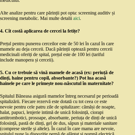
medicului.
Alte analize pentru care părinții pot opta: screening auditiv și
screening metabolic. Mai multe detalii
aici
.
4. Cît costă aplicarea de cercei la fetițe?
Prețul pentru punerea cerceilor este de 50 lei în cazul în care
mamele au deja cerceii. Dacă părinții optează pentru cerceii
medicinali oferiți de spital, prețul este de 100 lei (tariful
include manopera și cerceii).
5. Cu ce trebuie să vină mamele de acasă (ex: periuță de
dinți, haine pentru copil, absorbante?) Pot lua acasă
hainele pe care le primește nou-născutul în maternitate?
Spitalul Băneasa asigură mamelor întreg necesarul pe perioadă
spitalizării. Fiecare rezervă este dotată cu tot ceea ce este
nevoie pentru cele patru zile de spitalizare: cămăși de noapte,
halat, papuci, lenjerie intimă de unică folosință, ciorapi
antitrombotici, prosoape, absorbante, periuța de dinți de unică
folosință, pastă de dinți, gel de dus, săpun și materiale sanitare
(comprese sterile și altele). În cazul în care mama are nevoie,
spitalul pune la dispoziție pernă de alăptat și pompă electrică