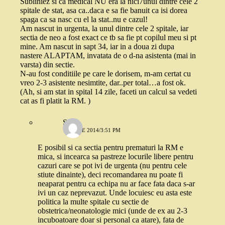
Subliniez si ca medical NU era la nici7unul dintre cele 2
spitale de stat, asa ca..daca e sa fie banuit ca isi dorea
spaga ca sa nasc cu el la stat..nu e cazul!
Am nascut in urgenta, la unul dintre cele 2 spitale, iar
sectia de neo a fost exact ce tb sa fie pt copilul meu si pt
mine. Am nascut in sapt 34, iar in a doua zi dupa
nastere ALAPTAM, invatata de o d-na asistenta (mai in
varsta) din sectie.
N-au fost conditiile pe care le dorisem, m-am certat cu
vreo 2-3 asistente nesimtite, dar..per total…a fost ok.
(Ah, si am stat in spital 14 zile, faceti un calcul sa vedeti
cat as fi platit la RM. )
Stefi
15 IULIE 2014/3:51 PM
E posibil si ca sectia pentru prematuri la RM e
mica, si incearca sa pastreze locurile libere pentru
cazuri care se pot ivi de urgenta (nu pentru cele
stiute dinainte), deci recomandarea nu poate fi
neaparat pentru ca echipa nu ar face fata daca s-ar
ivi un caz neprevazut. Unde locuiesc eu asta este
politica la multe spitale cu sectie de
obstetrica/neonatologie mici (unde de ex au 2-3
incuboatoare doar si personal ca atare), fata de