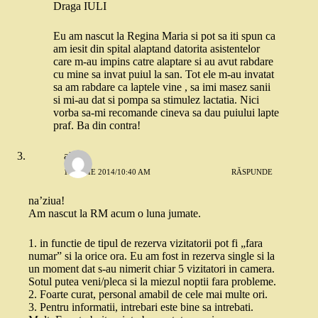
Draga IULI
Eu am nascut la Regina Maria si pot sa iti spun ca
am iesit din spital alaptand datorita asistentelor
care m-au impins catre alaptare si au avut rabdare
cu mine sa invat puiul la san. Tot ele m-au invatat
sa am rabdare ca laptele vine , sa imi masez sanii
si mi-au dat si pompa sa stimulez lactatia. Nici
vorba sa-mi recomande cineva sa dau puiului lapte
praf. Ba din contra!
alina
15 IULIE 2014/10:40 AM
RĂSPUNDE
na’ziua!
Am nascut la RM acum o luna jumate.
1. in functie de tipul de rezerva vizitatorii pot fi „fara
numar” si la orice ora. Eu am fost in rezerva single si la
un moment dat s-au nimerit chiar 5 vizitatori in camera.
Sotul putea veni/pleca si la miezul noptii fara probleme.
2. Foarte curat, personal amabil de cele mai multe ori.
3. Pentru informatii, intrebari este bine sa intrebati.