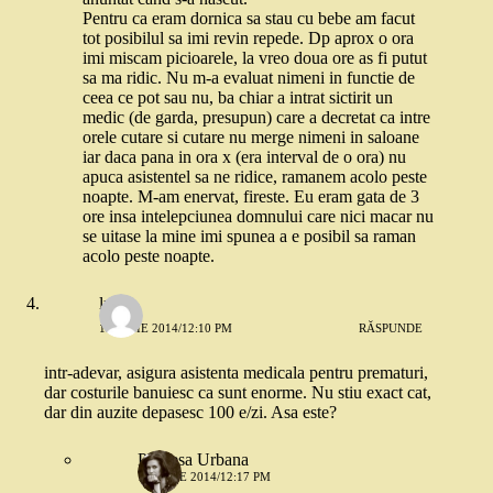
Pentru ca eram dornica sa stau cu bebe am facut
tot posibilul sa imi revin repede. Dp aprox o ora
imi miscam picioarele, la vreo doua ore as fi putut
sa ma ridic. Nu m-a evaluat nimeni in functie de
ceea ce pot sau nu, ba chiar a intrat sictirit un
medic (de garda, presupun) care a decretat ca intre
orele cutare si cutare nu merge nimeni in saloane
iar daca pana in ora x (era interval de o ora) nu
apuca asistentel sa ne ridice, ramanem acolo peste
noapte. M-am enervat, fireste. Eu eram gata de 3
ore insa intelepciunea domnului care nici macar nu
se uitase la mine imi spunea a e posibil sa raman
acolo peste noapte.
luiza
15 IULIE 2014/12:10 PM
RĂSPUNDE
intr-adevar, asigura asistenta medicala pentru prematuri,
dar costurile banuiesc ca sunt enorme. Nu stiu exact cat,
dar din auzite depasesc 100 e/zi. Asa este?
Printesa Urbana
15 IULIE 2014/12:17 PM