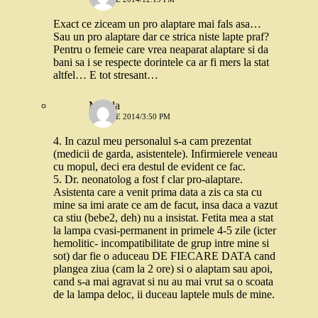
Exact ce ziceam un pro alaptare mai fals asa…
Sau un pro alaptare dar ce strica niste lapte praf?
Pentru o femeie care vrea neaparat alaptare si da
bani sa i se respecte dorintele ca ar fi mers la stat
altfel… E tot stresant…
Magda
15 IULIE 2014/3:50 PM
4. In cazul meu personalul s-a cam prezentat
(medicii de garda, asistentele). Infirmierele veneau
cu mopul, deci era destul de evident ce fac.
5. Dr. neonatolog a fost f clar pro-alaptare.
Asistenta care a venit prima data a zis ca sta cu
mine sa imi arate ce am de facut, insa daca a vazut
ca stiu (bebe2, deh) nu a insistat. Fetita mea a stat
la lampa cvasi-permanent in primele 4-5 zile (icter
hemolitic- incompatibilitate de grup intre mine si
sot) dar fie o aduceau DE FIECARE DATA cand
plangea ziua (cam la 2 ore) si o alaptam sau apoi,
cand s-a mai agravat si nu au mai vrut sa o scoata
de la lampa deloc, ii duceau laptele muls de mine.