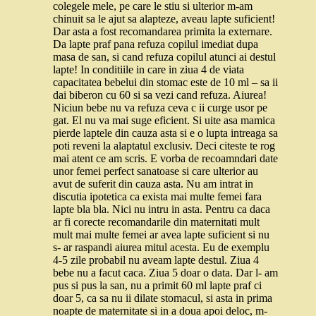
colegele mele, pe care le stiu si ulterior m-am
chinuit sa le ajut sa alapteze, aveau lapte suficient!
Dar asta a fost recomandarea primita la externare.
Da lapte praf pana refuza copilul imediat dupa
masa de san, si cand refuza copilul atunci ai destul
lapte! In conditiile in care in ziua 4 de viata
capacitatea bebelui din stomac este de 10 ml – sa ii
dai biberon cu 60 si sa vezi cand refuza. Aiurea!
Niciun bebe nu va refuza ceva c ii curge usor pe
gat. El nu va mai suge eficient. Si uite asa mamica
pierde laptele din cauza asta si e o lupta intreaga sa
poti reveni la alaptatul exclusiv. Deci citeste te rog
mai atent ce am scris. E vorba de recoamndari date
unor femei perfect sanatoase si care ulterior au
avut de suferit din cauza asta. Nu am intrat in
discutia ipotetica ca exista mai multe femei fara
lapte bla bla. Nici nu intru in asta. Pentru ca daca
ar fi corecte recomandarile din maternitati mult
mult mai multe femei ar avea lapte suficient si nu
s- ar raspandi aiurea mitul acesta. Eu de exemplu
4-5 zile probabil nu aveam lapte destul. Ziua 4
bebe nu a facut caca. Ziua 5 doar o data. Dar l- am
pus si pus la san, nu a primit 60 ml lapte praf ci
doar 5, ca sa nu ii dilate stomacul, si asta in prima
noapte de maternitate si in a doua apoi deloc, m-