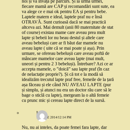
noi și va învăța pe parcurs. Și la urma urmei,
fiecare mamă are CAP și recomandări sunt sute, ea
va alege ce e mai ok pentru EA și pentru bebe.
Laptele matern e ideal, laptele praf nu e însă
OTRAVĂ. Sunt curioasă dacă se mai practică
altceva azi. Mai demult (anii 80 maternitate de stat
of course) existau mame care aveau prea mult
lapte și bebeii lor nu beau destul și altele care
aveau bebeluși care ar fi băut dar mamele nu
aveau lapte ( uite că se mai poate și așa). Prin
urmare, se ofereau bebelușii care aveau poftă de
mâncare mamelor care aveau lapte (mai mult,
uneori și pentru 2 3 bebeluși). Întrebare? Azi ce ar
accepta mamele, o ”doică” sau lapte praf (în caz
de nelactație proprie?). Și că tot e la modă să
idealizăm trecutul lapte praf free, femeile de la țară
așa făceau și ele când NU AVEAU LAPTE (pur
și simplu, și atunci nu era un doctor rău care să le
bage o sticlă cu lapte), mergeam la o altă femeie
cu prunc mic și cereau lapte direct de la sursă.
Iuli
15 IULIE 2014/12:14 PM
Nu, nu ai inteles, da poate femei fara lapte, dar