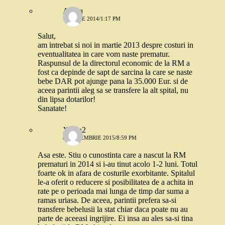
Andra
17 IULIE 2014/1:17 PM
Salut,
am intrebat si noi in martie 2013 despre costuri in
eventualitatea in care vom naste prematur.
Raspunsul de la directorul economic de la RM a
fost ca depinde de sapt de sarcina la care se naste
bebe DAR pot ajunge pana la 35.000 Eur. si de
aceea parintii aleg sa se transfere la alt spital, nu
din lipsa dotarilor!
Sanatate!
Xenia2
8 SEPTEMBRIE 2015/8:59 PM
Asa este. Stiu o cunostinta care a nascut la RM
prematuri in 2014 si i-au tinut acolo 1-2 luni. Totul
foarte ok in afara de costurile exorbitante. Spitalul
le-a oferit o reducere si posibilitatea de a achita in
rate pe o perioada mai lunga de timp dar suma a
ramas uriasa. De aceea, parintii prefera sa-si
transfere bebelusii la stat chiar daca poate nu au
parte de aceeasi ingrijire. Ei insa au ales sa-si tina