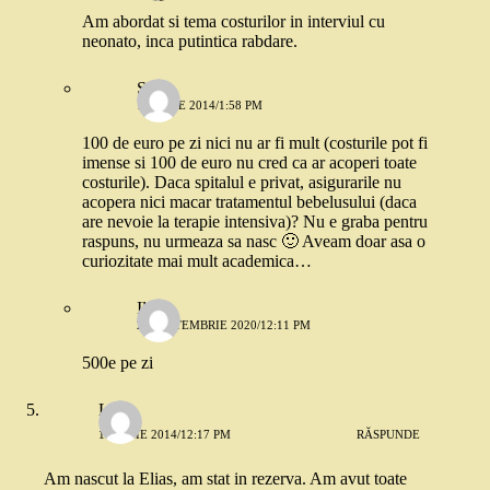
Am abordat si tema costurilor in interviul cu
neonato, inca putintica rabdare.
Stefi
15 IULIE 2014/1:58 PM
100 de euro pe zi nici nu ar fi mult (costurile pot fi
imense si 100 de euro nu cred ca ar acoperi toate
costurile). Daca spitalul e privat, asigurarile nu
acopera nici macar tratamentul bebelusului (daca
are nevoie la terapie intensiva)? Nu e graba pentru
raspuns, nu urmeaza sa nasc 🙂 Aveam doar asa o
curiozitate mai mult academica…
Ilona
23 SEPTEMBRIE 2020/12:11 PM
500e pe zi
Liz
15 IULIE 2014/12:17 PM
RĂSPUNDE
Am nascut la Elias, am stat in rezerva. Am avut toate