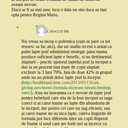
aveam nevoie.
Daca ar fi sa mai nasc inca o data nu stiu daca as mai
opta pentru Regina Maria.
Stefi
15 IULIE 2014/2:35 PM
Nu vreau sa incep o polemica (cum se pare ca tot
reusesc sa fac aici), dar un studiu recent a aratat ca
putin lapte praf administrat strategic pana mama
produce suficient lapte e benefic, si nu detrimental
alaptarii – practic ajutorul laptelui praf la inceput a
dus la un procent mai mare de copii alaptati
exclusiv la 3 luni 79%, fata de doar 42% in grupul
unde nu au primit deloc lapte praf la inceput
(
http://healthland.time.com/2013/05/13/can-
giving-newborns-formula-increase-breast-feeding-
rates/
). Asta nu inseamna ca e nevoie de lapte praf
pentru bebelusii care stiu de la bun inceput sa suga
corect si ai caror mame au lapte din abundenta de
la inceput; dar pentru cei care nu sug eficient, sau
ai caror mame nu au inca lapte, cateva lingurite de
formula pot face diferenta intre un copil disperat
de foame si unul care are forte noi sa incerce cu