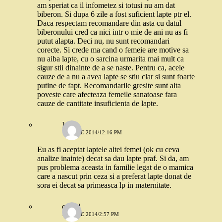
am speriat ca il infometez si totusi nu am dat
biberon. Si dupa 6 zile a fost suficient lapte ptr el.
Daca respectam recomandare din asta cu datul
biberonului cred ca nici intr o mie de ani nu as fi
putut alapta. Deci nu, nu sunt recomandari
corecte. Si crede ma cand o femeie are motive sa
nu aiba lapte, cu o sarcina urmarita mai mult ca
sigur stii dinainte de a se naste. Pentru ca, acele
cauze de a nu a avea lapte se stiu clar si sunt foarte
putine de fapt. Recomandarile gresite sunt alta
poveste care afecteaza femeile sanatoase fara
cauze de cantitate insuficienta de lapte.
Iuli
15 IULIE 2014/12:16 PM
Eu as fi aceptat laptele altei femei (ok cu ceva
analize inainte) decat sa dau lapte praf. Si da, am
pus problema aceasta in familie legat de o mamica
care a nascut prin ceza si a preferat lapte donat de
sora ei decat sa primeasca lp in maternitate.
catgal
15 IULIE 2014/2:57 PM