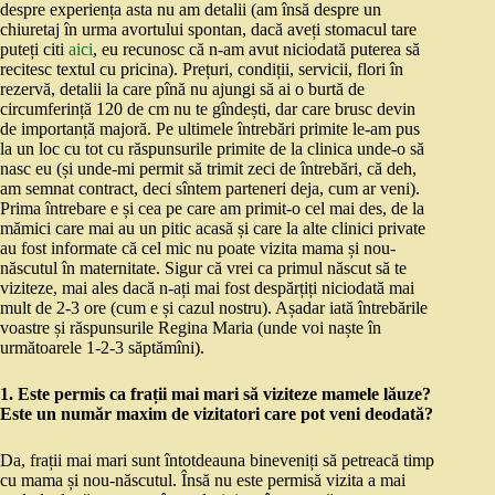
despre experiența asta nu am detalii (am însă despre un
chiuretaj în urma avortului spontan, dacă aveți stomacul tare
puteți citi
aici
, eu recunosc că n-am avut niciodată puterea să
recitesc textul cu pricina). Prețuri, condiții, servicii, flori în
rezervă, detalii la care pînă nu ajungi să ai o burtă de
circumferință 120 de cm nu te gîndești, dar care brusc devin
de importanță majoră. Pe ultimele întrebări primite le-am pus
la un loc cu tot cu răspunsurile primite de la clinica unde-o să
nasc eu (și unde-mi permit să trimit zeci de întrebări, că deh,
am semnat contract, deci sîntem parteneri deja, cum ar veni).
Prima întrebare e și cea pe care am primit-o cel mai des, de la
mămici care mai au un pitic acasă și care la alte clinici private
au fost informate că cel mic nu poate vizita mama și nou-
născutul în maternitate. Sigur că vrei ca primul născut să te
viziteze, mai ales dacă n-ați mai fost despărțiți niciodată mai
mult de 2-3 ore (cum e și cazul nostru). Așadar iată întrebările
voastre și răspunsurile Regina Maria (unde voi naște în
următoarele 1-2-3 săptămîni).
1. Este permis ca frații mai mari să viziteze mamele lăuze?
Este un număr maxim de vizitatori care pot veni deodată?
Da, frații mai mari sunt întotdeauna bineveniți să petreacă timp
cu mama și nou-născutul. Însă nu este permisă vizita a mai