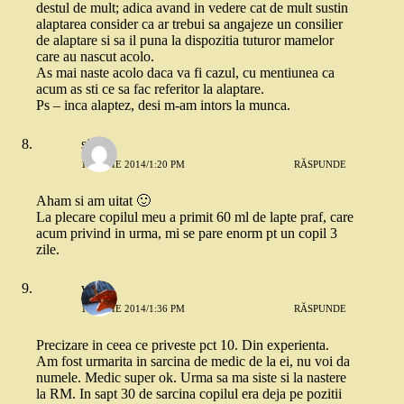
destul de mult; adica avand in vedere cat de mult sustin
alaptarea consider ca ar trebui sa angajeze un consilier
de alaptare si sa il puna la dispozitia tuturor mamelor
care au nascut acolo.
As mai naste acolo daca va fi cazul, cu mentiunea ca
acum as sti ce sa fac referitor la alaptare.
Ps – inca alaptez, desi m-am intors la munca.
silvia
15 IULIE 2014/1:20 PM
RĂSPUNDE
Aham si am uitat 🙂
La plecare copilul meu a primit 60 ml de lapte praf, care
acum privind in urma, mi se pare enorm pt un copil 3
zile.
vio
15 IULIE 2014/1:36 PM
RĂSPUNDE
Precizare in ceea ce priveste pct 10. Din experienta.
Am fost urmarita in sarcina de medic de la ei, nu voi da
numele. Medic super ok. Urma sa ma siste si la nastere
la RM. In sapt 30 de sarcina copilul era deja pe pozitii