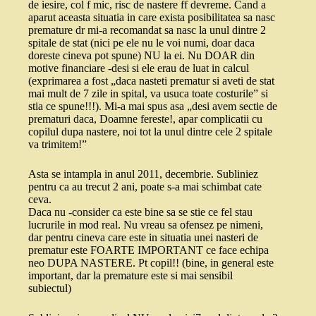
de iesire, col f mic, risc de nastere ff devreme. Cand a
aparut aceasta situatia in care exista posibilitatea sa nasc
premature dr mi-a recomandat sa nasc la unul dintre 2
spitale de stat (nici pe ele nu le voi numi, doar daca
doreste cineva pot spune) NU la ei. Nu DOAR din
motive financiare -desi si ele erau de luat in calcul
(exprimarea a fost „daca nasteti prematur si aveti de stat
mai mult de 7 zile in spital, va usuca toate costurile” si
stia ce spune!!!). Mi-a mai spus asa „desi avem sectie de
prematuri daca, Doamne fereste!, apar complicatii cu
copilul dupa nastere, noi tot la unul dintre cele 2 spitale
va trimitem!”
Asta se intampla in anul 2011, decembrie. Subliniez
pentru ca au trecut 2 ani, poate s-a mai schimbat cate
ceva.
Daca nu -consider ca este bine sa se stie ce fel stau
lucrurile in mod real. Nu vreau sa ofensez pe nimeni,
dar pentru cineva care este in situatia unei nasteri de
prematur este FOARTE IMPORTANT ce face echipa
neo DUPA NASTERE. Pt copil!! (bine, in general este
important, dar la premature este si mai sensibil
subiectul)