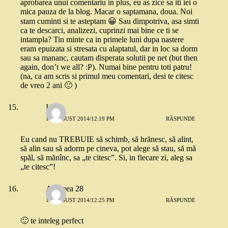
aprobarea unui comentariu in plus, eu as zice sa iti iei o
mica pauza de la blog. Macar o saptamana, doua. Noi
stam cuminti si te asteptam 😀 Sau dimpotriva, asa simti
ca te descarci, analizezi, cuprinzi mai bine ce ti se
intampla? Tin minte ca in primele luni dupa nastere
eram epuizata si stresata cu alaptatul, dar in loc sa dorm
sau sa mananc, cautam disperata solutii pe net (but then
again, don’t we all? :P). Numai bine pentru toti patru!
(na, ca am scris si primul meu comentari, desi te citesc
de vreo 2 ani 🙂 )
Ioana
19 AUGUST 2014/12:19 PM
RĂSPUNDE
Eu cand nu TREBUIE să schimb, să hrănesc, să alint,
să alin sau să adorm pe cineva, pot alege să stau, să mă
spăl, să mănînc, sa „te citesc”. Si, in fiecare zi, aleg sa
„te citesc”!
Andreea 28
19 AUGUST 2014/12:25 PM
RĂSPUNDE
🙂 te inteleg perfect