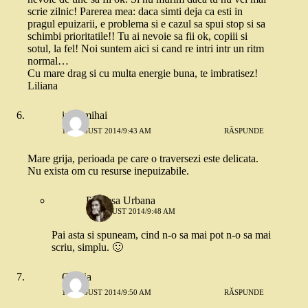
scrie zilnic! Parerea mea: daca simti deja ca esti in
pragul epuizarii, e problema si e cazul sa spui stop si sa
schimbi prioritatile!! Tu ai nevoie sa fii ok, copiii si
sotul, la fel! Noi suntem aici si cand re intri intr un ritm
normal…
Cu mare drag si cu multa energie buna, te imbratisez!
Liliana
iulia mihai
19 AUGUST 2014/9:43 AM
RĂSPUNDE
Mare grija, perioada pe care o traversezi este delicata.
Nu exista om cu resurse inepuizabile.
Printesa Urbana
19 AUGUST 2014/9:48 AM
Pai asta si spuneam, cind n-o sa mai pot n-o sa mai
scriu, simplu. 🙂
Omnia
19 AUGUST 2014/9:50 AM
RĂSPUNDE