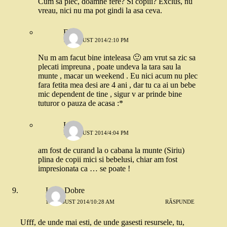
Cum sa plec, doamne fere? Si copiii? Exclus, nu
vreau, nici nu ma pot gindi la asa ceva.
Flory
19 AUGUST 2014/2:10 PM
Nu m am facut bine inteleasa 🙂 am vrut sa zic sa
plecati impreuna , poate undeva la tara sau la
munte , macar un weekend . Eu nici acum nu plec
fara fetita mea desi are 4 ani , dar tu ca ai un bebe
mic dependent de tine , sigur v ar prinde bine
tuturor o pauza de acasa :*
Lili
19 AUGUST 2014/4:04 PM
am fost de curand la o cabana la munte (Siriu)
plina de copii mici si bebelusi, chiar am fost
impresionata ca … se poate !
Livia Dobre
19 AUGUST 2014/10:28 AM
RĂSPUNDE
Ufff, de unde mai esti, de unde gasesti resursele, tu,