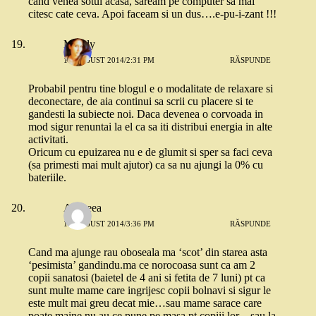
cand venea sotul acasa, saream pe computer sa mai
citesc cate ceva. Apoi faceam si un dus….e-pu-i-zant !!!
Maddy
19 AUGUST 2014/2:31 PM
RĂSPUNDE
Probabil pentru tine blogul e o modalitate de relaxare si
deconectare, de aia continui sa scrii cu placere si te
gandesti la subiecte noi. Daca devenea o corvoada in
mod sigur renuntai la el ca sa iti distribui energia in alte
activitati.
Oricum cu epuizarea nu e de glumit si sper sa faci ceva
(sa primesti mai mult ajutor) ca sa nu ajungi la 0% cu
bateriile.
Andreea
19 AUGUST 2014/3:36 PM
RĂSPUNDE
Cand ma ajunge rau oboseala ma ‘scot’ din starea asta
‘pesimista’ gandindu.ma ce norocoasa sunt ca am 2
copii sanatosi (baietel de 4 ani si fetita de 7 luni) pt ca
sunt multe mame care ingrijesc copii bolnavi si sigur le
este mult mai greu decat mie…sau mame sarace care
poate maine nu au ce pune pe masa pt copiii lor…sau la