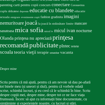
conectare
carti pentru copii
concurs
parenting
Coronavirus
educatie cu blandete
educatie
cuplu
delicatese
depresie
imagini
fashion
gradinita
sexuala
emigrare
evenimente copii
joacă
nemuritoare
mancare
la joacă în străinătate
limite
mica sofia
micul ivan
nocturne
sanatoasa
micul iv
prinţesa
Olanda
prinţesa nu apreciază
publicitate
recomandă
pîntec
retete
scoala
teoria vieţii
terapie
vacanta
umanitar
Despre mine
Scriu pentru că mă ajută, pentru că am nevoie să dau pe-afară
tot binele meu (și uneori și răul), pentru că vorbele odată
scrise, schimbă lucruri, și eu cred că le schimbă în bine. Scriu
despre copiii mei, despre mine, despre tot ce ne face viața
frumoasă. Încerc să ajut cu informații bine documentate, cu
simțăminte și experiențele noastre, cu lucruri și stări.