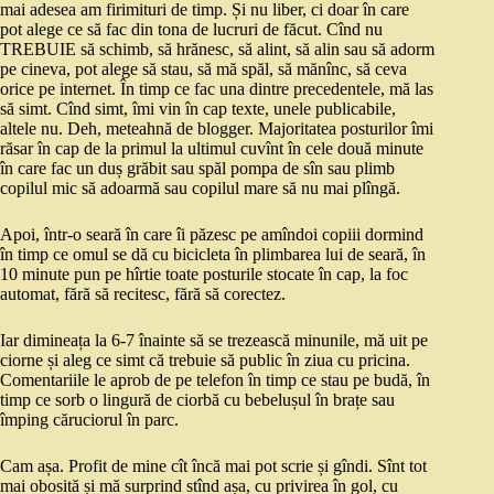
mai adesea am firimituri de timp. Și nu liber, ci doar în care
pot alege ce să fac din tona de lucruri de făcut. Cînd nu
TREBUIE să schimb, să hrănesc, să alint, să alin sau să adorm
pe cineva, pot alege să stau, să mă spăl, să mănînc, să ceva
orice pe internet. În timp ce fac una dintre precedentele, mă las
să simt. Cînd simt, îmi vin în cap texte, unele publicabile,
altele nu. Deh, meteahnă de blogger. Majoritatea posturilor îmi
răsar în cap de la primul la ultimul cuvînt în cele două minute
în care fac un duș grăbit sau spăl pompa de sîn sau plimb
copilul mic să adoarmă sau copilul mare să nu mai plîngă.
Apoi, într-o seară în care îi păzesc pe amîndoi copiii dormind
în timp ce omul se dă cu bicicleta în plimbarea lui de seară, în
10 minute pun pe hîrtie toate posturile stocate în cap, la foc
automat, fără să recitesc, fără să corectez.
Iar dimineața la 6-7 înainte să se trezească minunile, mă uit pe
ciorne și aleg ce simt că trebuie să public în ziua cu pricina.
Comentariile le aprob de pe telefon în timp ce stau pe budă, în
timp ce sorb o lingură de ciorbă cu bebelușul în brațe sau
împing căruciorul în parc.
Cam așa. Profit de mine cît încă mai pot scrie și gîndi. Sînt tot
mai obosită și mă surprind stînd așa, cu privirea în gol, cu