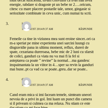
mult decat suficienta, m-am convuins ca n-as mai avea
energie, rabdare si dragoste pt un bebe nr 2….oricum,
citesc cu mare placere postarile tale, umor, gingasie si
seriozitate combinate in ceva unic, cum numai tu scrii.
iulia
19 AUGUST 2014/9:37 AM
RĂSPUNDE
Femeile ca tine in viziunea mea sunt eroine sincer..ori ca
m-a speriat pe mine experienta unei sarcini luungi cu
disgravidie pana in ultimu moment, reflux, dureri de
spate, cezariana dureroasa, bebe mic de 2 luni cu sfarsit
de colici, ganduri ca viata nu va mai fi la fel si
asteptarea ca poate ” revine” la normal…ma gandesc
inspaimantata la un viitor in 4…sper sa revin la ganduri
mai bune..pt ca vad ca se poate..greu..dar se poate..
Oana
19 AUGUST 2014/9:37 AM
RĂSPUNDE
Cand eram mica si imi faceam temele, simteam uneori
nevoia de a privi in gol. Imi luam un punct din camera
si il priveam si culmea ca ma relaxa. Nu stiam ce este
dar stiam ca-mi face bine.