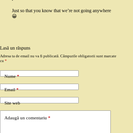
Just so that you know that we’re not going anywhere
😀
Lasă un răspuns
Adresa ta de email nu va fi publicată.
Câmpurile obligatorii sunt marcate
cu
*
Nume
*
Email
*
Site web
Adaugă un comentariu
*