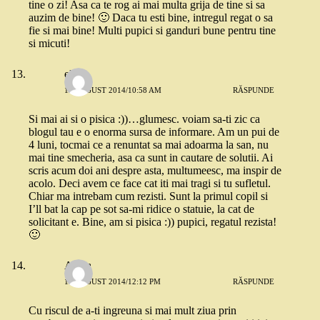
tine o zi! Asa ca te rog ai mai multa grija de tine si sa
auzim de bine! 🙂 Daca tu esti bine, intregul regat o sa
fie si mai bine! Multi pupici si ganduri bune pentru tine
si micuti!
elena
19 AUGUST 2014/10:58 AM
RĂSPUNDE
Si mai ai si o pisica :))…glumesc. voiam sa-ti zic ca
blogul tau e o enorma sursa de informare. Am un pui de
4 luni, tocmai ce a renuntat sa mai adoarma la san, nu
mai tine smecheria, asa ca sunt in cautare de solutii. Ai
scris acum doi ani despre asta, multumeesc, ma inspir de
acolo. Deci avem ce face cat iti mai tragi si tu sufletul.
Chiar ma intrebam cum rezisti. Sunt la primul copil si
I’ll bat la cap pe sot sa-mi ridice o statuie, la cat de
solicitant e. Bine, am si pisica :)) pupici, regatul rezista!
🙂
Adela
19 AUGUST 2014/12:12 PM
RĂSPUNDE
Cu riscul de a-ti ingreuna si mai mult ziua prin