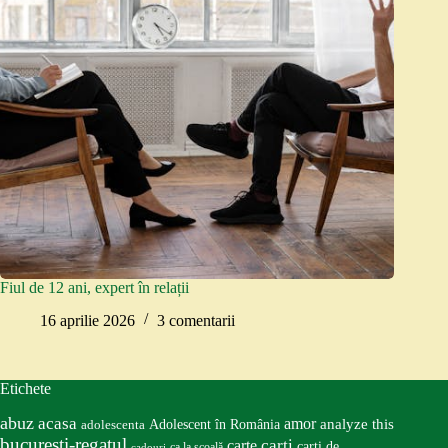
Fiul de 12 ani, expert în relații
16 aprilie 2026
3 comentarii
Etichete
abuz
acasa
amor
Adolescent în România
analyze this
adolescenta
bucureşti-regatul
carte
carti
carti de
ca la școală
cadouri