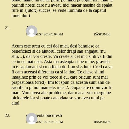
parintii nostri care nu aveau nici macar masina de spalat
rufe in ajutor:) succes, se vede luminita de la capatul
tunelului:)
Alice
19 AUGUST 2014/5:04 PM
RĂSPUNDE
Acum este greu cu cei doi mici, desi banuiesc ca
beneficiezi si de ajutorul celor dragi sau angajati (nu
stiu…), dar vor creste. Va creste si cel mic si iti va fi din
ce in ce mai usor. Asta ma asteapta si pe mine, gravida
in 6 saptamani si cu o fetita de 1 an si 8 luni. Cred ca va
fi cam aceeasi diferenta ca si la tine. Te citesc si imi
imaginez prin ce voi trece si eu, care oricum sunt mai
prapastioasa (cred). Imi tot spun ca acestia sunt anii de
sacrificiu pt noi mamele, inca 2. Dupa care copiii vor fi
mari. Vom avea alte probleme, dar macar vor merge pe
picioarele lor si poate cateodata se vor avea unul pe
altul.
insolventa bucuresti
19 AUGUST 2014/5:19 PM
RĂSPUNDE