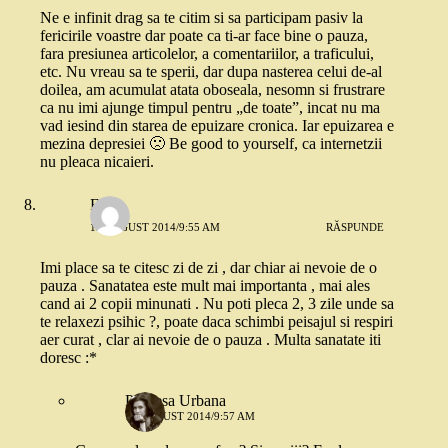
Ne e infinit drag sa te citim si sa participam pasiv la
fericirile voastre dar poate ca ti-ar face bine o pauza,
fara presiunea articolelor, a comentariilor, a traficului,
etc. Nu vreau sa te sperii, dar dupa nasterea celui de-al
doilea, am acumulat atata oboseala, nesomn si frustrare
ca nu imi ajunge timpul pentru „de toate”, incat nu ma
vad iesind din starea de epuizare cronica. Iar epuizarea e
mezina depresiei 🙁 Be good to yourself, ca internetzii
nu pleaca nicaieri.
Flory
19 AUGUST 2014/9:55 AM
RĂSPUNDE
Imi place sa te citesc zi de zi , dar chiar ai nevoie de o
pauza . Sanatatea este mult mai importanta , mai ales
cand ai 2 copii minunati . Nu poti pleca 2, 3 zile unde sa
te relaxezi psihic ?, poate daca schimbi peisajul si respiri
aer curat , clar ai nevoie de o pauza . Multa sanatate iti
doresc :*
Printesa Urbana
19 AUGUST 2014/9:57 AM