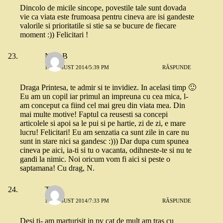
Dincolo de micile sincope, povestile tale sunt dovada
vie ca viata este frumoasa pentru cineva are isi gandeste
valorile si prioritatile si stie sa se bucure de fiecare
moment :)) Felicitari !
Nico B
19 AUGUST 2014/5:39 PM
RĂSPUNDE
Draga Printesa, te admir si te invidiez. In acelasi timp 🙂
Eu am un copil iar primul an impreuna cu cea mica, l-
am conceput ca fiind cel mai greu din viata mea. Din
mai multe motive! Faptul ca reusesti sa concepi
articolele si apoi sa le pui si pe hartie, zi de zi, e mare
lucru! Felicitari! Eu am senzatia ca sunt zile in care nu
sunt in stare nici sa gandesc :))) Dar dupa cum spunea
cineva pe aici, ia-ti si tu o vacanta, odihneste-te si nu te
gandi la nimic. Noi oricum vom fi aici si peste o
saptamana! Cu drag, N.
Tily
19 AUGUST 2014/7:33 PM
RĂSPUNDE
Desi ti- am marturisit in pv cat de mult am tras cu