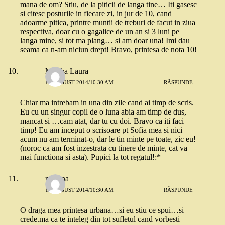
mana de om? Stiu, de la piticii de langa tine… Iti gasesc
si citesc posturile in fiecare zi, in jur de 10, cand
adoarme pitica, printre muntii de treburi de facut in ziua
respectiva, doar cu o gagalice de un an si 3 luni pe
langa mine, si tot ma plang… si am doar una! Imi dau
seama ca n-am niciun drept! Bravo, printesa de nota 10!
Martha Laura
19 AUGUST 2014/10:30 AM
RĂSPUNDE
Chiar ma intrebam in una din zile cand ai timp de scris.
Eu cu un singur copil de o luna abia am timp de dus,
mancat si …cam atat, dar tu cu doi. Bravo ca iti faci
timp! Eu am inceput o scrisoare pt Sofia mea si nici
acum nu am terminat-o, dar le tin minte pe toate, zic eu!
(noroc ca am fost inzestrata cu tinere de minte, cat va
mai functiona si asta). Pupici la tot regatul!:*
ramona
19 AUGUST 2014/10:30 AM
RĂSPUNDE
O draga mea printesa urbana…si eu stiu ce spui…si
crede.ma ca te inteleg din tot sufletul cand vorbesti