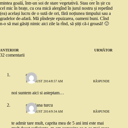
mintea goală, într-un soi de stare vegetativă. Stau ore în șir cu
cel mic în brațe, cu cea mică alergînd în jurul nostru și repetînd
(ea) același lucru de o sută de ori, fără noțiunea timpului sau a
gradelor de-afară. Mă pîndește epuizarea, oameni buni. Cînd
n-o să mai găsiți nimic aici zile la rînd, să știți că-i groasă! 🙂
ANTERIOR
URMĂTOR
32 comentarii
olgu
19 AUGUST 2014/8:57 AM
RĂSPUNDE
noi suntem aici si asteptam…
giorgiana turcu
19 AUGUST 2014/9:34 AM
RĂSPUNDE
te admir tare mult, caprita mea de 5 ani imi este mai