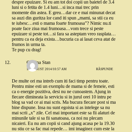
despre epuizare. Si eu am tot doi copii un baietel de 3.4
luni si o fetita de 1.4 luni…si inca mai trec prin
momente din astea. E greu…dar ce e mai minunat decat
sa auzi din guritza lor cand iti spun „mami, sa stii ca eu
te iubesc…esti o mama foarte frumoasa”? Nimic nu.ti
poate face ziua mai frumoasa…vom trece si peste
epuizare si peste tot…si fara sa asteptam vreo rasplata…
pentru ca ea deja exista…bucuria ca ai lasat ceva atat de
frumos in urma ta.
Te pup cu drag!
Cristina Stan
19 AUGUST 2014/10:57 AM
RĂSPUNDE
De multe ori ma intreb cum iti faci timp pentru toate.
Pentru mine esti un exemplu de mama si de femeie, esti
ca o energie pozitiva, desi nu ne cunoastem. Ajung in
fiecare dimineata la serviciu si in jurul orei 10 intru pe
blog sa vad ce ai mai scris. Ma bucura fiecare post si ma
bine dispune. Insa nu sunt egoista si as intelege sa nu
mai scrii „x” zile. Cel mai important este sa fii alaturi de
minunile tale si sa fii sanatoasa, ca noi nu plecam
nicaieri. Eu nu am copii si cand ajung acasa pe la 19.30
nu stiu ce sa fac mai repede… imi imaginez cum este la