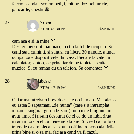
facem scandal, scriem petiţii, miting, lozinci, urlete,
pancarde, chestii 😀
Diana Novac
25 AUGUST 2014/6:30 PM
RĂSPUNDE
cam asa e si la mine 🙂
Desi ei mei sunt mai mari, ma tin la fel de ocupata. Si
cand stau cuminti, si sunt si eu libera 30 minute, atunci
ocupa toate dispozitivele din casa. Fiecare la cate un
calculator, laptop, ce prind iar de pe tableta asculta
muzica. Si eu raman cu un telefon. Sa comentez 🙁
Tea Slabeste
28 AUGUST 2014/2:49 PM
RĂSPUNDE
Chiar ma intrebam how does she do it, man. Mai ales ca
eu astea 3 saptamani „de nunta” (care s-a intramplat
intr-una singura, gen.. de 3 ori) numai de blog nu am
avut timp. Si m-am despartit de el ca de un iubit drag,
m-am intors la el cu mare nerabdare. Si cred ca nu fu o
tragedie ca am plecat sa stau in offline o perioada. Mi-a
prins bine si-o sa mai fac asa cand va fi cazul.