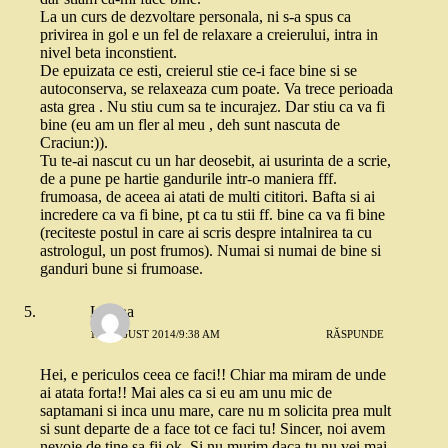
La un curs de dezvoltare personala, ni s-a spus ca
privirea in gol e un fel de relaxare a creierului, intra in
nivel beta inconstient.
De epuizata ce esti, creierul stie ce-i face bine si se
autoconserva, se relaxeaza cum poate. Va trece perioada
asta grea . Nu stiu cum sa te incurajez. Dar stiu ca va fi
bine (eu am un fler al meu , deh sunt nascuta de
Craciun:)).
Tu te-ai nascut cu un har deosebit, ai usurinta de a scrie,
de a pune pe hartie gandurile intr-o maniera fff.
frumoasa, de aceea ai atati de multi cititori. Bafta si ai
incredere ca va fi bine, pt ca tu stii ff. bine ca va fi bine
(reciteste postul in care ai scris despre intalnirea ta cu
astrologul, un post frumos). Numai si numai de bine si
ganduri bune si frumoase.
Liliana
19 AUGUST 2014/9:38 AM
RĂSPUNDE
Hei, e periculos ceea ce faci!! Chiar ma miram de unde
ai atata forta!! Mai ales ca si eu am unu mic de
saptamani si inca unu mare, care nu m solicita prea mult
si sunt departe de a face tot ce faci tu! Sincer, noi avem
nevoie de tine sa fii ok. Si nu murim daca tu nu vei mai