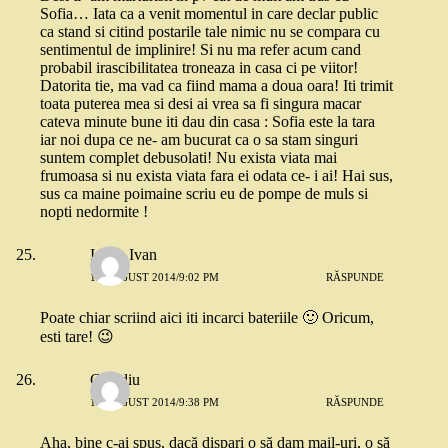
Sofia… Iata ca a venit momentul in care declar public
ca stand si citind postarile tale nimic nu se compara cu
sentimentul de implinire! Si nu ma refer acum cand
probabil irascibilitatea troneaza in casa ci pe viitor!
Datorita tie, ma vad ca fiind mama a doua oara! Iti trimit
toata puterea mea si desi ai vrea sa fi singura macar
cateva minute bune iti dau din casa : Sofia este la tara
iar noi dupa ce ne- am bucurat ca o sa stam singuri
suntem complet debusolati! Nu exista viata mai
frumoasa si nu exista viata fara ei odata ce- i ai! Hai sus,
sus ca maine poimaine scriu eu de pompe de muls si
nopti nedormite !
Ioana Ivan
19 AUGUST 2014/9:02 PM
RĂSPUNDE
Poate chiar scriind aici iti incarci bateriile 🙂 Oricum,
esti tare! 😉
Claudiu
19 AUGUST 2014/9:38 PM
RĂSPUNDE
Aha, bine c-ai spus, dacă dispari o să dam mail-uri, o să