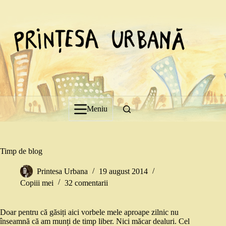
Sari
la
conținut
Meniu
Timp de blog
Printesa Urbana
19 august 2014
Copiii mei
32 comentarii
Doar pentru că găsiți aici vorbele mele aproape zilnic nu
înseamnă că am munți de timp liber. Nici măcar dealuri. Cel