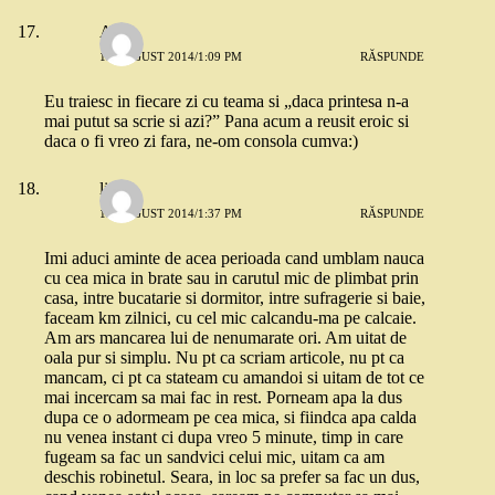
Ancu
19 AUGUST 2014/1:09 PM
RĂSPUNDE
Eu traiesc in fiecare zi cu teama si „daca printesa n-a
mai putut sa scrie si azi?” Pana acum a reusit eroic si
daca o fi vreo zi fara, ne-om consola cumva:)
lia
19 AUGUST 2014/1:37 PM
RĂSPUNDE
Imi aduci aminte de acea perioada cand umblam nauca
cu cea mica in brate sau in carutul mic de plimbat prin
casa, intre bucatarie si dormitor, intre sufragerie si baie,
faceam km zilnici, cu cel mic calcandu-ma pe calcaie.
Am ars mancarea lui de nenumarate ori. Am uitat de
oala pur si simplu. Nu pt ca scriam articole, nu pt ca
mancam, ci pt ca stateam cu amandoi si uitam de tot ce
mai incercam sa mai fac in rest. Porneam apa la dus
dupa ce o adormeam pe cea mica, si fiindca apa calda
nu venea instant ci dupa vreo 5 minute, timp in care
fugeam sa fac un sandvici celui mic, uitam ca am
deschis robinetul. Seara, in loc sa prefer sa fac un dus,