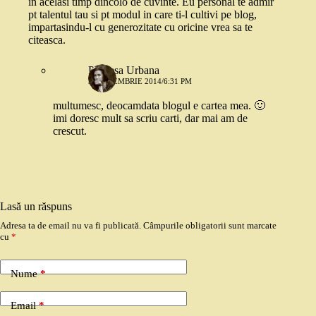
in acelasi timp dincolo de cuvinte. Eu personal te admir
pt talentul tau si pt modul in care ti-l cultivi pe blog,
impartasindu-l cu generozitate cu oricine vrea sa te
citeasca.
Printesa Urbana
3 SEPTEMBRIE 2014/6:31 PM
multumesc, deocamdata blogul e cartea mea. 🙂
imi doresc mult sa scriu carti, dar mai am de
crescut.
Lasă un răspuns
Adresa ta de email nu va fi publicată.
Câmpurile obligatorii sunt marcate
cu
*
Nume
*
Email
*