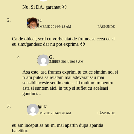
Nu; Si DA, garantat 🙂
Gabitza
3 SEPTEMBRIE 2014/9:18 AM
RĂSPUNDE
Ca de obicei, scrii cu vorbe atat de frumoase ceea ce si
eu simt/gandesc dar nu pot exprima 🙂
Alina G.
3 SEPTEMBRIE 2014/10:13 AM
Asa este, asa frumos exprimi tu tot ce simtim noi si
n-am putea sa relatam mai adevarat sau mai
sensibil aceste sentimente… iti multumim pentru
asta si suntem aici, in trup si suflet cu aceleasi
ganduri…
olguolgutz
3 SEPTEMBRIE 2014/9:20 AM
RĂSPUNDE
eu am inceput sa nu-mi mai apartin dupa aparitia
baietilor.