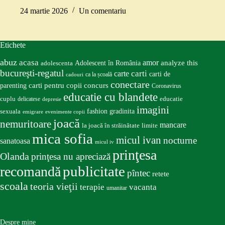
24 martie 2026
Un comentariu
Etichete
abuz
acasa
amor
Adolescent în România
analyze this
adolescenta
bucureşti-regatul
carte
carti
carti de
ca la școală
cadouri
conectare
carti pentru copii
concurs
parenting
Coronavirus
educatie cu blandete
educatie
cuplu
delicatese
depresie
imagini
fashion
gradinita
sexuala
emigrare
evenimente copii
joacă
nemuritoare
mancare
la joacă în străinătate
limite
mica sofia
micul ivan
nocturne
sanatoasa
micul iv
prinţesa
Olanda
prinţesa nu apreciază
publicitate
recomandă
pîntec
retete
scoala
teoria vieţii
terapie
vacanta
umanitar
Despre mine