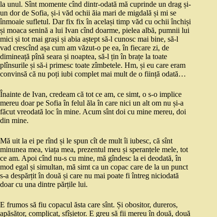
la unul. Sînt momente cînd dintr-odată mă cuprinde un drag și-
un dor de Sofia, și-i văd ochii ăia mari de migdală și mi se
înmoaie sufletul. Dar fix fix în același timp văd cu ochii închiși
și moaca senină a lui Ivan cînd doarme, pielea albă, pumnii lui
mici și tot mai grași și abia aștept să-l cunosc mai bine, să-l
vad crescînd așa cum am văzut-o pe ea, în fiecare zi, de
dimineață pînă seara și noaptea, să-l țin în brațe la toate
plînsurile și să-i primesc toate zîmbetele. Hm, și eu care eram
convinsă că nu poți iubi complet mai mult de o ființă odată…
Înainte de Ivan, credeam că tot ce am, ce simt, o s-o implice
mereu doar pe Sofia în felul ăla în care nici un alt om nu și-a
făcut vreodată loc în mine. Acum sînt doi cu mine mereu, doi
din mine.
Mă uit la ei pe rînd și le spun cît de mult îi iubesc, că sînt
minunea mea, viața mea, prezentul meu și speranțele mele, tot
ce am. Apoi cînd nu-s cu mine, mă gîndesc la ei deodată, în
mod egal și simultan, mă simt ca un copac care de la un punct
s-a despărțit în două și care nu mai poate fi întreg niciodată
doar cu una dintre părțile lui.
E frumos să fiu copacul ăsta care sînt. Și obositor, dureros,
apăsător, complicat, sfîșietor. E greu să fii mereu în două, două