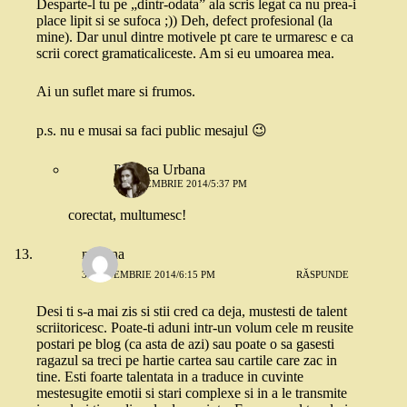
Desparte-l tu pe „dintr-odata” ala scris legat ca nu prea-i
place lipit si se sufoca ;)) Deh, defect profesional (la
mine). Dar unul dintre motivele pt care te urmaresc e ca
scrii corect gramaticaliceste. Am si eu umoarea mea.
Ai un suflet mare si frumos.
p.s. nu e musai sa faci public mesajul 😉
Printesa Urbana
3 SEPTEMBRIE 2014/5:37 PM
corectat, multumesc!
martina
3 SEPTEMBRIE 2014/6:15 PM
RĂSPUNDE
Desi ti s-a mai zis si stii cred ca deja, mustesti de talent
scriitoricesc. Poate-ti aduni intr-un volum cele m reusite
postari pe blog (ca asta de azi) sau poate o sa gasesti
ragazul sa treci pe hartie cartea sau cartile care zac in
tine. Esti foarte talentata in a traduce in cuvinte
mestesugite emotii si stari complexe si in a le transmite