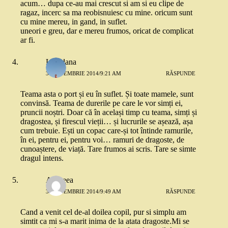
acum… dupa ce-au mai crescut si am si eu clipe de
ragaz, incerc sa ma reobisnuiesc cu mine. oricum sunt
cu mine mereu, in gand, in suflet.
uneori e greu, dar e mereu frumos, oricat de complicat
ar fi.
Loredana
3 SEPTEMBRIE 2014/9:21 AM
RĂSPUNDE
Teama asta o port și eu în suflet. Și toate mamele, sunt
convinsă. Teama de durerile pe care le vor simți ei,
pruncii noștri. Doar că în același timp cu teama, simți și
dragostea, și firescul vieții… și lucrurile se așează, așa
cum trebuie. Ești un copac care-și tot întinde ramurile,
în ei, pentru ei, pentru voi… ramuri de dragoste, de
cunoaștere, de viață. Tare frumos ai scris. Tare se simte
dragul intens.
Andreea
3 SEPTEMBRIE 2014/9:49 AM
RĂSPUNDE
Cand a venit cel de-al doilea copil, pur si simplu am
simtit ca mi s-a marit inima de la atata dragoste.Mi se