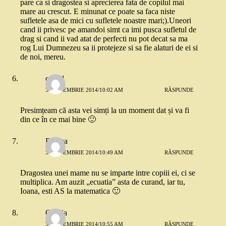
pare ca si dragostea si aprecierea fata de copilul mai
mare au crescut. E minunat ce poate sa faca niste
sufletele asa de mici cu sufletele noastre mari;).Uneori
cand ii privesc pe amandoi simt ca imi pusca sufletul de
drag si cand ii vad atat de perfecti nu pot decat sa ma
rog Lui Dumnezeu sa ii protejeze si sa fie alaturi de ei si
de noi, mereu.
catgal
3 SEPTEMBRIE 2014/10:02 AM
RĂSPUNDE
Presimțeam că asta vei simți la un moment dat și va fi
din ce în ce mai bine 🙂
Raluca
3 SEPTEMBRIE 2014/10:49 AM
RĂSPUNDE
Dragostea unei mame nu se imparte intre copiii ei, ci se
multiplica. Am auzit „ecuatia” asta de curand, iar tu,
Ioana, esti AS la matematica 🙂
Omnia
3 SEPTEMBRIE 2014/10:55 AM
RĂSPUNDE