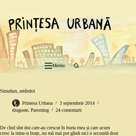
Sari
la
conținut
Meniu
Simultan, amîndoi
Printesa Urbana
3 septembrie 2014
dragoste
,
Parenting
24 comentarii
De cînd sînt doi care-au crescut în burta mea și care acum
cresc la mine-n brațe, nu mă mai pot gîndi nici o secundă doar