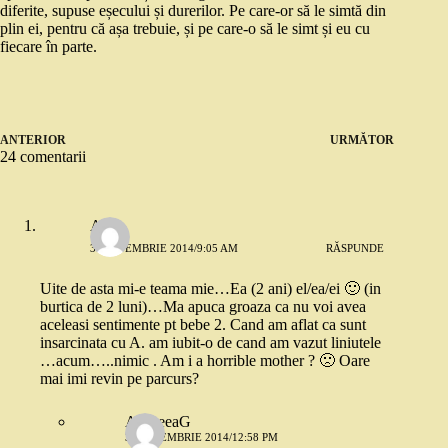
diferite, supuse eșecului și durerilor. Pe care-or să le simtă din
plin ei, pentru că așa trebuie, și pe care-o să le simt și eu cu
fiecare în parte.
ANTERIOR
URMĂTOR
24 comentarii
Alina
3 SEPTEMBRIE 2014/9:05 AM
RĂSPUNDE
Uite de asta mi-e teama mie…Ea (2 ani) el/ea/ei 🙂 (in
burtica de 2 luni)…Ma apuca groaza ca nu voi avea
aceleasi sentimente pt bebe 2. Cand am aflat ca sunt
insarcinata cu A. am iubit-o de cand am vazut liniutele
…acum…..nimic . Am i a horrible mother ? 🙁 Oare
mai imi revin pe parcurs?
AndreeaG
3 SEPTEMBRIE 2014/12:58 PM