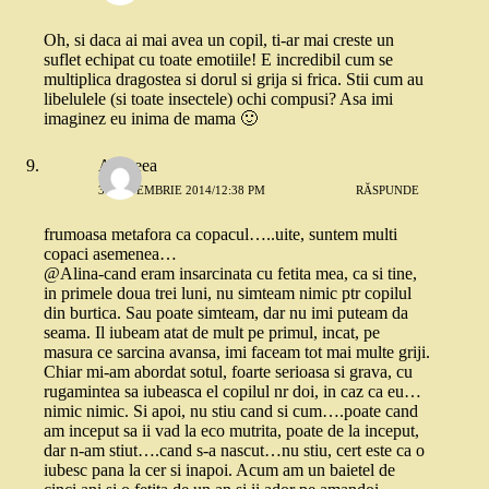
Oh, si daca ai mai avea un copil, ti-ar mai creste un
suflet echipat cu toate emotiile! E incredibil cum se
multiplica dragostea si dorul si grija si frica. Stii cum au
libelulele (si toate insectele) ochi compusi? Asa imi
imaginez eu inima de mama 🙂
Andreea
3 SEPTEMBRIE 2014/12:38 PM
RĂSPUNDE
frumoasa metafora ca copacul…..uite, suntem multi
copaci asemenea…
@Alina-cand eram insarcinata cu fetita mea, ca si tine,
in primele doua trei luni, nu simteam nimic ptr copilul
din burtica. Sau poate simteam, dar nu imi puteam da
seama. Il iubeam atat de mult pe primul, incat, pe
masura ce sarcina avansa, imi faceam tot mai multe griji.
Chiar mi-am abordat sotul, foarte serioasa si grava, cu
rugamintea sa iubeasca el copilul nr doi, in caz ca eu…
nimic nimic. Si apoi, nu stiu cand si cum….poate cand
am inceput sa ii vad la eco mutrita, poate de la inceput,
dar n-am stiut….cand s-a nascut…nu stiu, cert este ca o
iubesc pana la cer si inapoi. Acum am un baietel de