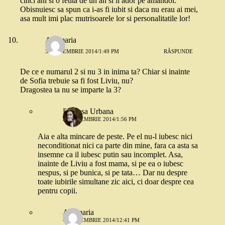
cinci ani si o fetita de un an si ii ador pe amandoi.
Obisnuiesc sa spun ca i-as fi iubit si daca nu erau ai mei,
asa mult imi plac mutrisoarele lor si personalitatile lor!
Anamaria
3 SEPTEMBRIE 2014/1:49 PM
RĂSPUNDE
De ce e numarul 2 si nu 3 in inima ta? Chiar si inainte
de Sofia trebuie sa fi fost Liviu, nu?
Dragostea ta nu se imparte la 3?
Printesa Urbana
3 SEPTEMBRIE 2014/1:56 PM
Aia e alta mincare de peste. Pe el nu-l iubesc nici
neconditionat nici ca parte din mine, fara ca asta sa
insemne ca il iubesc putin sau incomplet. Asa,
inainte de Liviu a fost mama, si pe ea o iubesc
nespus, si pe bunica, si pe tata… Dar nu despre
toate iubirile simultane zic aici, ci doar despre cea
pentru copii.
Anamaria
4 SEPTEMBRIE 2014/12:41 PM