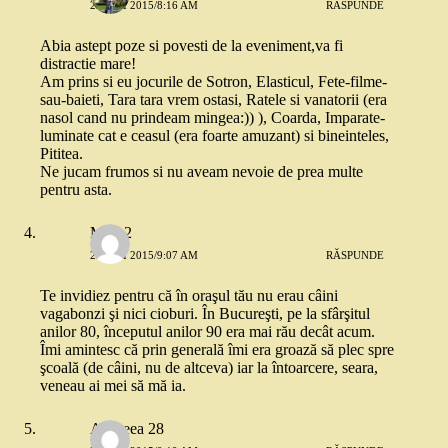
29 MAI 2015/8:16 AM
RĂSPUNDE
Abia astept poze si povesti de la eveniment,va fi
distractie mare!
Am prins si eu jocurile de Sotron, Elasticul, Fete-filme-
sau-baieti, Tara tara vrem ostasi, Ratele si vanatorii (era
nasol cand nu prindeam mingea:)) ), Coarda, Imparate-
luminate cat e ceasul (era foarte amuzant) si bineinteles,
Pititea.
Ne jucam frumos si nu aveam nevoie de prea multe
pentru asta.
Mira 2
29 MAI 2015/9:07 AM
RĂSPUNDE
Te invidiez pentru că în oraşul tău nu erau câini
vagabonzi şi nici cioburi. În Bucureşti, pe la sfârşitul
anilor 80, începutul anilor 90 era mai rău decât acum.
Îmi amintesc că prin generală îmi era groază să plec spre
şcoală (de câini, nu de altceva) iar la întoarcere, seara,
veneau ai mei să mă ia.
Andreea 28