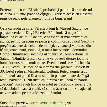
Preferatul meu era Elasticul, probabil şi pentru că eram destul
de bună. Cui nu-i place să cîştige? Exersam acasă cu elasticul
prins de picioarele scaunelor, pfff ce bună eram!
Gata cu lauda de sine. Vă aştept luni la Muzeul Satului, pe
pajiștea verde de lângă Biserica Răpciuni, să ne jucăm
împreună ca acum 25 de ani, o să fie chiar mai amuzant ca
atunci, pentru că acum se joacă şi copiii noştri cu noi! Secom a
pregătit ateliere de creație de moriști, avioane și vaporașe din
hârtie, concursuri, tombolă, o mică intervenție a domnului
Cornel Dumitrescu, sociolog al culturii Muzeul Național al
Satului “Dimitrie Gusti”, care ne va povesti despre jocurile
bunicilor noștri, de mult uitate. Evenimentul se va încheia la
13.30. Accesul se face pe la intrarea din şoseaua Kiseleff nr.
30, fostul sediu al Ministerului Culturii. Puteți ajunge și cu
autobuzul sau puteți lăsa mașinile în parcarea mare de lîngă
fostul pavilion H. Nu uitați că intrarea este liberă cu parola
„Secom”.
Aici
aveți link cu eventul pe Facebook, ne-ar ajuta
să dați Join în caz că veniți, să știm măcar cu aproximație cîți
ne vom aduna pe iarba Muzeului Satului.
Sursa foto preview:
joc cu avioane de hîrtie
, via