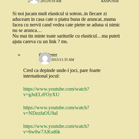
29 MAI 2015/9:19 AM
RĂSPUNDE
Si noi jucam mult elasticul si sotron..in fiecare zi
aduceam in casa cate o piatra buna de aruncat..mama
facea cu nervii cand vedea cate pietre se aduna si nimic
nu se arunca…
Nu mai tin minte toate sariturile cu elasticul…ma puteti
ajuta careva cu un link ? ms.
the1derer
29 MAI 2015/11:35 AM
Cred ca depinde unde-l joci, pare foarte
international jocul:
https://www.youtube.com/watch?
v=gJuELrFOyXU
https://www.youtube.com/watch?
v=NDezfaOU9aI
https://www.youtube.com/watch?
v=6w0w7AKsd6k