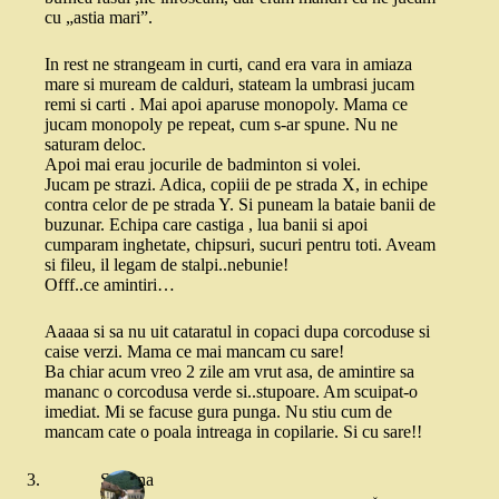
cu „astia mari”.
In rest ne strangeam in curti, cand era vara in amiaza
mare si muream de calduri, stateam la umbrasi jucam
remi si carti . Mai apoi aparuse monopoly. Mama ce
jucam monopoly pe repeat, cum s-ar spune. Nu ne
saturam deloc.
Apoi mai erau jocurile de badminton si volei.
Jucam pe strazi. Adica, copiii de pe strada X, in echipe
contra celor de pe strada Y. Si puneam la bataie banii de
buzunar. Echipa care castiga , lua banii si apoi
cumparam inghetate, chipsuri, sucuri pentru toti. Aveam
si fileu, il legam de stalpi..nebunie!
Offf..ce amintiri…
Aaaaa si sa nu uit cataratul in copaci dupa corcoduse si
caise verzi. Mama ce mai mancam cu sare!
Ba chiar acum vreo 2 zile am vrut asa, de amintire sa
mananc o corcodusa verde si..stupoare. Am scuipat-o
imediat. Mi se facuse gura punga. Nu stiu cum de
mancam cate o poala intreaga in copilarie. Si cu sare!!
Simona