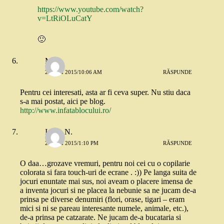
https://www.youtube.com/watch?
v=LtRiOLuCatY
🙂
Meli
29 MAI 2015/10:06 AM
RĂSPUNDE
Pentru cei interesati, asta ar fi ceva super. Nu stiu daca
s-a mai postat, aici pe blog.
http://www.infatablocului.ro/
Ioana N.
29 MAI 2015/1:10 PM
RĂSPUNDE
O daa…grozave vremuri, pentru noi cei cu o copilarie
colorata si fara touch-uri de ecrane . :)) Pe langa suita de
jocuri enuntate mai sus, noi aveam o placere imensa de
a inventa jocuri si ne placea la nebunie sa ne jucam de-a
prinsa pe diverse denumiri (flori, orase, tigari – eram
mici si ni se pareau interesante numele, animale, etc.),
de-a prinsa pe catzarate. Ne jucam de-a bucataria si