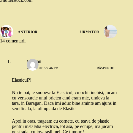
Shutterstock.com
ANTERIOR
URMĂTOR
14 comentarii
Cristian
28 MAI 2015/7:46 PM
RĂSPUNDE
Elasticul?!
Nu te bat, te snopesc la Elasticul, cu ochii inchisi, jucam
cu verisoarele unui prieten cind eram mic, undeva la
tara, in Baragan. Daca imi aduc bine aminte am ajuns in
semifinala, la olimpiada de Elastic.
Apoi in oras, trageam cu cornete, cu teava de plastic
pentru instalatia electrica, tot asa, pe echipe, ma jucam
pe strada, cu tovarasii mei. Ce timpuri!