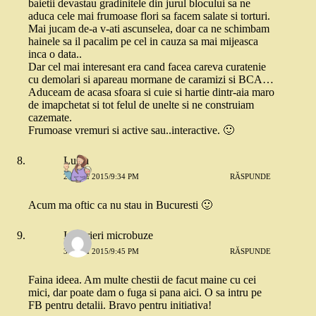
baietii devastau gradinitele din jurul blocului sa ne
aduca cele mai frumoase flori sa facem salate si torturi.
Mai jucam de-a v-ati ascunselea, doar ca ne schimbam
hainele sa il pacalim pe cel in cauza sa mai mijeasca
inca o data..
Dar cel mai interesant era cand facea careva curatenie
cu demolari si apareau mormane de caramizi si BCA…
Aduceam de acasa sfoara si cuie si hartie dintr-aia maro
de imapchetat si tot felul de unelte si ne construiam
cazemate.
Frumoase vremuri si active sau..interactive. 🙂
Luiza
29 MAI 2015/9:34 PM
RĂSPUNDE
Acum ma oftic ca nu stau in Bucuresti 🙂
Inchirieri microbuze
31 MAI 2015/9:45 PM
RĂSPUNDE
Faina ideea. Am multe chestii de facut maine cu cei
mici, dar poate dam o fuga si pana aici. O sa intru pe
FB pentru detalii. Bravo pentru initiativa!