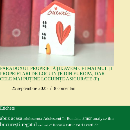
PARADOXUL PROPRIETĂȚII: AVEM CEI MAI MULȚI
PROPRIETARI DE LOCUINȚE DIN EUROPA, DAR
CELE MAI PUȚINE LOCUINȚE ASIGURATE (P)
25 septembrie 2025
8 comentarii
Etichete
abuz
acasa
amor
Adolescent în România
analyze this
adolescenta
bucureşti-regatul
carte
carti
carti de
ca la școală
cadouri