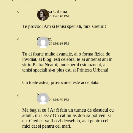
Printesa Urbana
28 MAI 2015/7:48 PM
Te provoc! Am si tenisi speciali, fara sireturi!
Cristian
28 MAI 2015/8:16 PM
Tu ai foarte multe avantaje, ai o forma fizica de
invidiat, ai blog, esti celebra, te-ai antrenat ani in
sir in Piatra Neamt, unde aerul este ozonat, ai
tenisi speciali si-n plus esti si Printesa Urbana!
Cu toate astea, provocarea este acceptata.
Meli
28 MAI 2015/8:50 PM
Ma bag si eu ! Ar fi fain un turneu de elasticul cu
adulti, nu-i asa? Oh cat mi-as dori sa pot veni si
eu. Cred ca va fi o zi deosebita, atat pentru cei
mici cat si pentru cei mari.