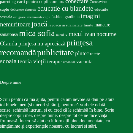
conectare
carti pentru copii
concurs
parenting
Coronavirus
educatie cu blandete
educatie
cuplu
delicatese
depresie
imagini
fashion
gradinita
sexuala
emigrare
evenimente copii
joacă
nemuritoare
mancare
la joacă în străinătate
limite
mica sofia
micul ivan
nocturne
sanatoasa
micul iv
prinţesa
Olanda
prinţesa nu apreciază
publicitate
recomandă
pîntec
retete
scoala
teoria vieţii
terapie
vacanta
umanitar
Despre mine
Scriu pentru că mă ajută, pentru că am nevoie să dau pe-afară
tot binele meu (și uneori și răul), pentru că vorbele odată
scrise, schimbă lucruri, și eu cred că le schimbă în bine. Scriu
despre copiii mei, despre mine, despre tot ce ne face viața
frumoasă. Încerc să ajut cu informații bine documentate, cu
simțăminte și experiențele noastre, cu lucruri și stări.