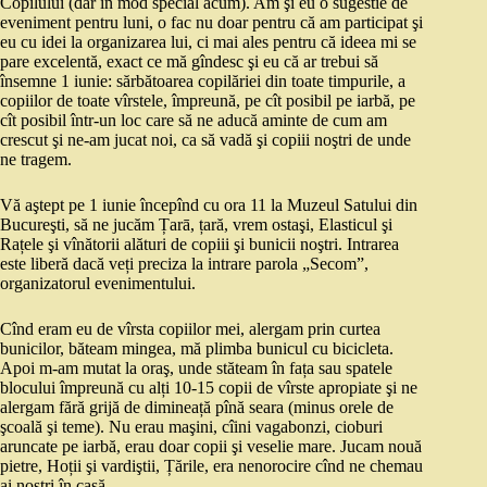
Copilului (dar în mod special acum). Am şi eu o sugestie de
eveniment pentru luni, o fac nu doar pentru că am participat şi
eu cu idei la organizarea lui, ci mai ales pentru că ideea mi se
pare excelentă, exact ce mă gîndesc şi eu că ar trebui să
însemne 1 iunie: sărbătoarea copilăriei din toate timpurile, a
copiilor de toate vîrstele, împreună, pe cît posibil pe iarbă, pe
cît posibil într-un loc care să ne aducă aminte de cum am
crescut şi ne-am jucat noi, ca să vadă şi copiii noştri de unde
ne tragem.
Vă aştept pe 1 iunie începînd cu ora 11 la Muzeul Satului din
Bucureşti, să ne jucăm Țarā, țară, vrem ostaşi, Elasticul şi
Rațele şi vînătorii alături de copiii şi bunicii noştri. Intrarea
este liberă dacă veți preciza la intrare parola „Secom”,
organizatorul evenimentului.
Cînd eram eu de vîrsta copiilor mei, alergam prin curtea
bunicilor, băteam mingea, mă plimba bunicul cu bicicleta.
Apoi m-am mutat la oraş, unde stăteam în fața sau spatele
blocului împreună cu alți 10-15 copii de vîrste apropiate şi ne
alergam fără grijă de dimineață pînă seara (minus orele de
şcoală şi teme). Nu erau maşini, cîini vagabonzi, cioburi
aruncate pe iarbă, erau doar copii şi veselie mare. Jucam nouă
pietre, Hoții şi vardiştii, Țările, era nenorocire cînd ne chemau
ai noştri în casă.