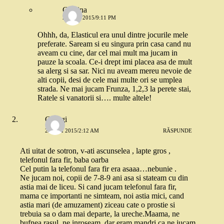
Cristina
28 MAI 2015/9:11 PM
Ohhh, da, Elasticul era unul dintre jocurile mele
preferate. Saream si eu singura prin casa cand nu
aveam cu cine, dar cel mai mult ma jucam in
pauze la scoala. Ce-i drept imi placea asa de mult
sa alerg si sa sar. Nici nu aveam mereu nevoie de
alti copii, desi de cele mai multe ori se umplea
strada. Ne mai jucam Frunza, 1,2,3 la perete stai,
Ratele si vanatorii si…. multe altele!
Georgi
29 MAI 2015/2:12 AM
RĂSPUNDE
Ati uitat de sotron, v-ati ascunselea , lapte gros ,
telefonul fara fir, baba oarba
Cel putin la telefonul fara fir era asaaa…nebunie .
Ne jucam noi, copii de 7-8-9 ani asa si stateam cu din
astia mai de liceu. Si cand jucam telefonul fara fir,
mama ce importanti ne simteam, noi astia mici, cand
astia mari (de amuzament) ziceau cate o prostie si
trebuia sa o dam mai departe, la ureche.Maama, ne
bufnea rasul ,ne inroseam, dar eram mandri ca ne jucam