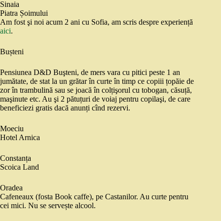
Sinaia
Piatra Șoimului
Am fost şi noi acum 2 ani cu Sofia, am scris despre experiență
aici
.
Bușteni
Pensiunea D&D Buşteni, de mers vara cu pitici peste 1 an
jumătate, de stat la un grătar în curte în timp ce copiii țopăie de
zor în trambulină sau se joacă în colțişorul cu tobogan, căsuță,
maşinute etc. Au şi 2 pătuțuri de voiaj pentru copilaşi, de care
beneficiezi gratis dacă anunți cînd rezervi.
Moeciu
Hotel Arnica
Constanța
Scoica Land
Oradea
Cafeneaux (fosta Book caffe), pe Castanilor. Au curte pentru
cei mici. Nu se servește alcool.