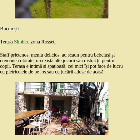
București
Terasa
Simbio
, zona Rosseti
Staff prietenos, meniu delicios, au scaun pentru bebeluși și
creioane colorate, nu există alte jucării sau distracții pentru
copii. Terasa e intimă și spațioasă, cei mici își pot face de lucru
cu pietricelele de pe jos sau cu jucării aduse de acasă.