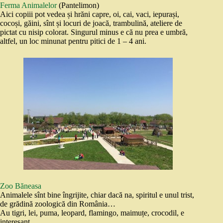
Ferma Animalelor
(Pantelimon)
Aici copiii pot vedea și hrăni capre, oi, cai, vaci, iepurași,
cocoși, găini, sînt și locuri de joacă, trambulină, ateliere de
pictat cu nisip colorat. Singurul minus e că nu prea e umbră,
altfel, un loc minunat pentru pitici de 1 – 4 ani.
Zoo Băneasa
Animalele sînt bine îngrijite, chiar dacă na, spiritul e unul trist,
de grădină zoologică din România…
Au tigri, lei, puma, leopard, flamingo, maimuțe, crocodil, e
interesant.