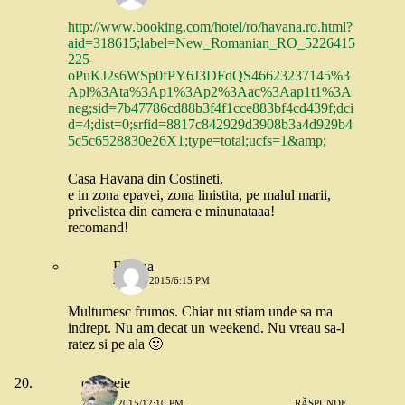
http://www.booking.com/hotel/ro/havana.ro.html?
aid=318615;label=New_Romanian_RO_5226415
225-
oPuKJ2s6WSp0fPY6J3DFdQS46623237145%3
Apl%3Ata%3Ap1%3Ap2%3Aac%3Aap1t1%3A
neg;sid=7b47786cd88b3f4f1cce883bf4cd439f;dci
d=4;dist=0;srfid=8817c842929d3908b3a4d929b4
5c5c6528830e26X1;type=total;ucfs=1&amp
;
Casa Havana din Costineti.
e in zona epavei, zona linistita, pe malul marii,
privelistea din camera e minunataaa!
recomand!
Florina
24 MAI 2015/6:15 PM
Multumesc frumos. Chiar nu stiam unde sa ma
indrept. Nu am decat un weekend. Nu vreau sa-l
ratez si pe ala 🙂
o femeie
21 MAI 2015/12:10 PM
RĂSPUNDE