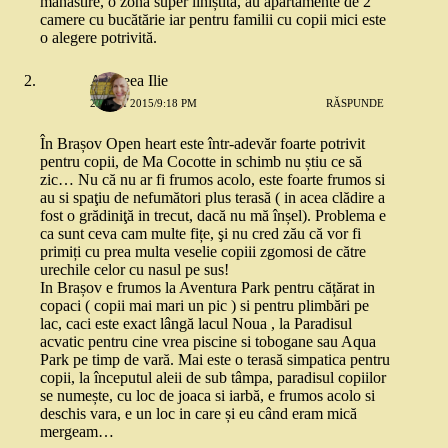
mănăstire, o zonă super liniștită, au apartamente de 2
camere cu bucătărie iar pentru familii cu copii mici este
o alegere potrivită.
Andreea Ilie
20 MAI 2015/9:18 PM
RĂSPUNDE
În Brașov Open heart este într-adevăr foarte potrivit
pentru copii, de Ma Cocotte in schimb nu știu ce să
zic… Nu că nu ar fi frumos acolo, este foarte frumos si
au si spaţiu de nefumători plus terasă ( in acea clădire a
fost o grădiniţă in trecut, dacă nu mă înșel). Problema e
ca sunt ceva cam multe fițe, şi nu cred zău că vor fi
primiți cu prea multa veselie copiii zgomosi de către
urechile celor cu nasul pe sus!
In Brașov e frumos la Aventura Park pentru cățărat in
copaci ( copii mai mari un pic ) si pentru plimbări pe
lac, caci este exact lângă lacul Noua , la Paradisul
acvatic pentru cine vrea piscine si tobogane sau Aqua
Park pe timp de vară. Mai este o terasă simpatica pentru
copii, la începutul aleii de sub tâmpa, paradisul copiilor
se numește, cu loc de joaca si iarbă, e frumos acolo si
deschis vara, e un loc in care și eu când eram mică
mergeam…