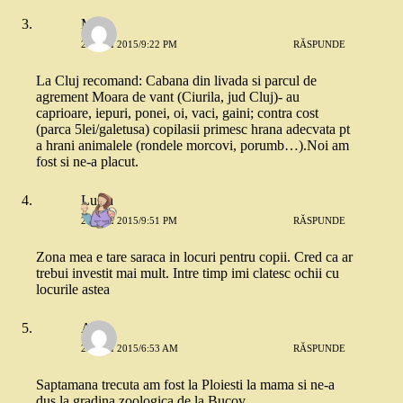
Mada
20 MAI 2015/9:22 PM
RĂSPUNDE
La Cluj recomand: Cabana din livada si parcul de
agrement Moara de vant (Ciurila, jud Cluj)- au
caprioare, iepuri, ponei, oi, vaci, gaini; contra cost
(parca 5lei/galetusa) copilasii primesc hrana adecvata pt
a hrani animalele (rondele morcovi, porumb…).Noi am
fost si ne-a placut.
Luiza
20 MAI 2015/9:51 PM
RĂSPUNDE
Zona mea e tare saraca in locuri pentru copii. Cred ca ar
trebui investit mai mult. Intre timp imi clatesc ochii cu
locurile astea
Alina
21 MAI 2015/6:53 AM
RĂSPUNDE
Saptamana trecuta am fost la Ploiesti la mama si ne-a
dus la gradina zoologica de la Bucov.