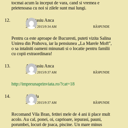
tocmai acum la inceput de vara, cand si vremea e
prietenoasa cu noi si zilele sunt mai lungi.
Anastasiu Anca
21 MAI 2015/9:34 AM
RĂSPUNDE
Pentru ca este aproape de Bucuresti, puteti vizita Salina
Unirea din Prahova, iar la pensiunea „La Marele Moft”,
o sa intalniti oameni minunati si o locatie pentru familii
cu copii extraordinara!
Anastasiu Anca
21 MAI 2015/9:37 AM
RĂSPUNDE
http://impreunaprinviata.ro/?cat=18
Angela
21 MAI 2015/9:37 AM
RĂSPUNDE
Recomand Vila Bran, fetitei mele de 4 ani ii place mult
acolo. Au cal, ponei, oi, caprioare, iepurasi, pauni,
porumbei, locuri de joaca, piscine. Un mare minus