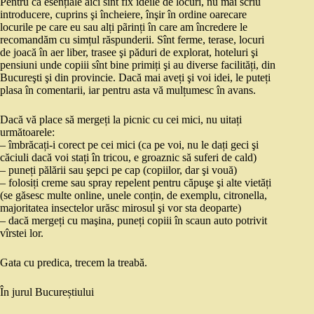
Pentru că esențiale aici sînt fix ideile de locuri, nu mai scriu
introducere, cuprins şi încheiere, înşir în ordine oarecare
locurile pe care eu sau alți pãrinți în care am încredere le
recomandăm cu simțul răspunderii. Sînt ferme, terase, locuri
de joacă în aer liber, trasee şi păduri de explorat, hoteluri şi
pensiuni unde copiii sînt bine primiți şi au diverse facilități, din
Bucureşti şi din provincie. Dacă mai aveți şi voi idei, le puteți
plasa în comentarii, iar pentru asta vă mulțumesc în avans.
Dacă vă place să mergeți la picnic cu cei mici, nu uitați
următoarele:
– îmbrăcați-i corect pe cei mici (ca pe voi, nu le dați geci şi
căciuli dacă voi stați în tricou, e groaznic să suferi de cald)
– puneți pălării sau şepci pe cap (copiilor, dar şi vouă)
– folosiți creme sau spray repelent pentru căpuşe şi alte vietăți
(se găsesc multe online, unele conțin, de exemplu, citronella,
majoritatea insectelor urăsc mirosul şi vor sta deoparte)
– dacă mergeți cu maşina, puneți copiii în scaun auto potrivit
vîrstei lor.
Gata cu predica, trecem la treabă.
În jurul Bucureștiului