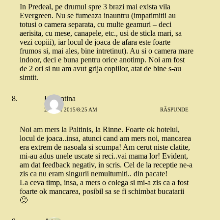
In Predeal, pe drumul spre 3 brazi mai exista vila
Evergreen. Nu se fumeaza inauntru (impatimitii au
totusi o camera separata, cu multe geamuri – deci
aerisita, cu mese, canapele, etc., usi de sticla mari, sa
vezi copiii), iar locul de joaca de afara este foarte
frumos si, mai ales, bine intretinut). Au si o camera mare
indoor, deci e buna pentru orice anotimp. Noi am fost
de 2 ori si nu am avut grija copiilor, atat de bine s-au
simtit.
Florentina
21 MAI 2015/8:25 AM
RĂSPUNDE
Noi am mers la Paltinis, la Rinne. Foarte ok hotelul,
locul de joaca..insa, atunci cand am mers noi, mancarea
era extrem de nasoala si scumpa! Am cerut niste clatite,
mi-au adus unele uscate si reci..vai mama lor! Evident,
am dat feedback negativ, in scris. Cel de la receptie ne-a
zis ca nu eram singurii nemultumiti.. din pacate!
La ceva timp, insa, a mers o colega si mi-a zis ca a fost
foarte ok mancarea, posibil sa se fi schimbat bucatarii
🙂