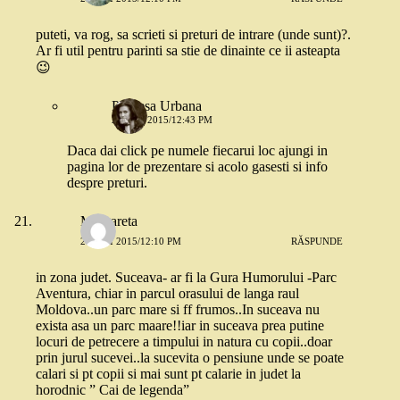
puteti, va rog, sa scrieti si preturi de intrare (unde sunt)?.
Ar fi util pentru parinti sa stie de dinainte ce ii asteapta
😉
Printesa Urbana
21 MAI 2015/12:43 PM
Daca dai click pe numele fiecarui loc ajungi in
pagina lor de prezentare si acolo gasesti si info
despre preturi.
Margareta
21 MAI 2015/12:10 PM
RĂSPUNDE
in zona judet. Suceava- ar fi la Gura Humorului -Parc
Aventura, chiar in parcul orasului de langa raul
Moldova..un parc mare si ff frumos..In suceava nu
exista asa un parc maare!!iar in suceava prea putine
locuri de petrecere a timpului in natura cu copii..doar
prin jurul sucevei..la sucevita o pensiune unde se poate
calari si pt copii si mai sunt pt calarie in judet la
horodnic ” Cai de legenda”