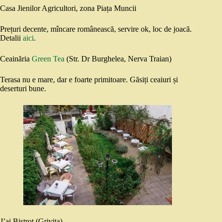
Casa Jienilor Agricultori, zona Piața Muncii
Prețuri decente, mîncare românească, servire ok, loc de joacă.
Detalii
aici
.
Ceainăria
Green Tea
(Str. Dr Burghelea, Nerva Traian)
Terasa nu e mare, dar e foarte primitoare. Găsiți ceaiuri și
deserturi bune.
J’ai Bistrot (Grivița)