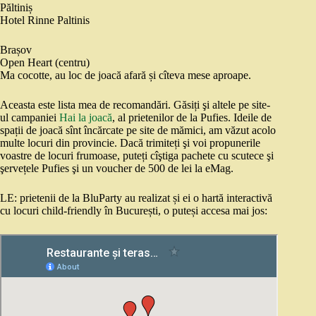
Păltiniș
Hotel Rinne Paltinis
Brașov
Open Heart (centru)
Ma cocotte, au loc de joacă afară și cîteva mese aproape.
Aceasta este lista mea de recomandări. Găsiți şi altele pe site-
ul campaniei
Hai la joacă
, al prietenilor de la Pufies. Ideile de
spații de joacă sînt încărcate pe site de mămici, am văzut acolo
multe locuri din provincie. Dacă trimiteți şi voi propunerile
voastre de locuri frumoase, puteți cîştiga pachete cu scutece şi
şervețele Pufies şi un voucher de 500 de lei la eMag.
LE: prietenii de la BluParty au realizat și ei o hartă interactivă
cu locuri child-friendly în București, o puteși accesa mai jos: