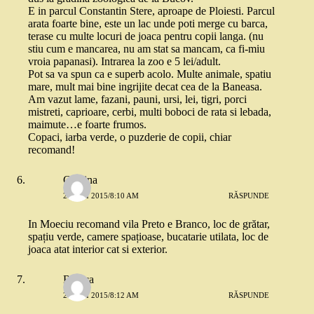
E in parcul Constantin Stere, aproape de Ploiesti. Parcul
arata foarte bine, este un lac unde poti merge cu barca,
terase cu multe locuri de joaca pentru copii langa. (nu
stiu cum e mancarea, nu am stat sa mancam, ca fi-miu
vroia papanasi). Intrarea la zoo e 5 lei/adult.
Pot sa va spun ca e superb acolo. Multe animale, spatiu
mare, mult mai bine ingrijite decat cea de la Baneasa.
Am vazut lame, fazani, pauni, ursi, lei, tigri, porci
mistreti, caprioare, cerbi, multi boboci de rata si lebada,
maimute…e foarte frumos.
Copaci, iarba verde, o puzderie de copii, chiar
recomand!
Cristina
21 MAI 2015/8:10 AM
RĂSPUNDE
In Moeciu recomand vila Preto e Branco, loc de grătar,
spațiu verde, camere spațioase, bucatarie utilata, loc de
joaca atat interior cat si exterior.
Raluca
21 MAI 2015/8:12 AM
RĂSPUNDE