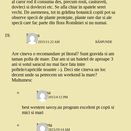
al caror rod il consuma des, precum rosii, castraveti,
dovleci si dovlecei etc. Se afla chiar in spatele serei
vechi. De asemenea, tot in grădina botanică copiii pot sa
observe specii de plante protejate, plante rare dar si ale
specii care fac parte din flora României si nu numai.
Florina
21 MAI 2015/11:22 AM
RĂSPUNDE
Are cineva o recomandare pt litoral? Sunt gravida si am
taman pofta de mare. Dar am si un baietel de aproape 3
ani si sotul saracul nu mai face fata intre
poftele/capriciile noastre :-). Deci stie cineva un loc
decent unde sa petrecem un weekend la mare?
Multumesc
Narcisa
21 MAI 2015/4:12 PM
best western savoy.au program excelent pt copii si
mici si mari
Nicoleta
22 MAI 2015/10:14 AM