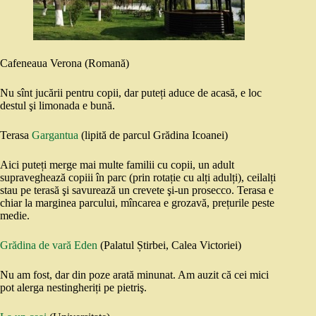
Cafeneaua Verona (Romană)
Nu sînt jucării pentru copii, dar puteți aduce de acasă, e loc
destul şi limonada e bună.
Terasa
Gargantua
(lipită de parcul Grădina Icoanei)
Aici puteți merge mai multe familii cu copii, un adult
supraveghează copiii în parc (prin rotație cu alți adulți), ceilalți
stau pe terasă şi savurează un crevete şi-un prosecco. Terasa e
chiar la marginea parcului, mîncarea e grozavă, prețurile peste
medie.
Grădina de vară Eden
(Palatul Știrbei, Calea Victoriei)
Nu am fost, dar din poze arată minunat. Am auzit că cei mici
pot alerga nestingheriți pe pietriş.