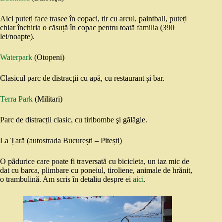
Aici puteți face trasee în copaci, tir cu arcul, paintball, puteți
chiar închiria o căsuță în copac pentru toată familia (390
lei/noapte).
Waterpark
(Otopeni)
Clasicul parc de distracții cu apă, cu restaurant și bar.
Terra Park
(Militari)
Parc de distracții clasic, cu tiribombe şi gălăgie.
La Țară (autostrada București – Pitești)
O pãdurice care poate fi traversată cu bicicleta, un iaz mic de
dat cu barca, plimbare cu poneiul, tiroliene, animale de hrănit,
o trambulină. Am scris în detaliu despre ei
aici
.