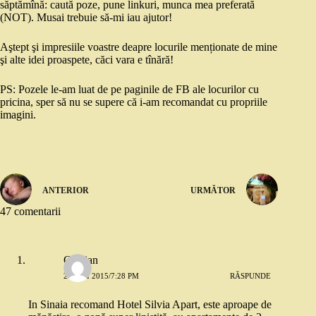
săptămînă: caută poze, pune linkuri, munca mea preferată
(NOT). Musai trebuie să-mi iau ajutor!
Aştept şi impresiile voastre deapre locurile menționate de mine
şi alte idei proaspete, căci vara e tînără!
PS: Pozele le-am luat de pe paginile de FB ale locurilor cu
pricina, sper să nu se supere că i-am recomandat cu propriile
imagini.
ANTERIOR
URMĂTOR
47 comentarii
Cristian
20 MAI 2015/7:28 PM
RĂSPUNDE
In Sinaia recomand Hotel Silvia Apart, este aproape de