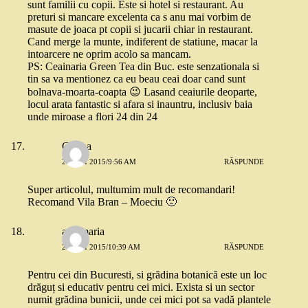
sunt familii cu copii. Este si hotel si restaurant. Au
preturi si mancare excelenta ca s anu mai vorbim de
masute de joaca pt copii si jucarii chiar in restaurant.
Cand merge la munte, indiferent de statiune, macar la
intoarcere ne oprim acolo sa mancam.
PS: Ceainaria Green Tea din Buc. este senzationala si
tin sa va mentionez ca eu beau ceai doar cand sunt
bolnava-moarta-coapta 😉 Lasand ceaiurile deoparte,
locul arata fantastic si afara si inauntru, inclusiv baia
unde miroase a flori 24 din 24
Corina
21 MAI 2015/9:56 AM
RĂSPUNDE
Super articolul, multumim mult de recomandari!
Recomand Vila Bran – Moeciu 🙂
ana-maria
21 MAI 2015/10:39 AM
RĂSPUNDE
Pentru cei din Bucuresti, si grădina botanică este un loc
drăguț si educativ pentru cei mici. Exista si un sector
numit grădina bunicii, unde cei mici pot sa vadă plantele