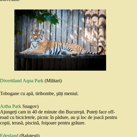
Divertiland Aqua Park
(Militari)
Tobogane cu apă, tiribombe, ştiți meniul.
Artha Park
Snagov)
Ajungeți cam in 40 de minute din Bucureşti. Puteți face off-
road cu bicicletele, picnic în pădure, au şi loc de joacă pentru
copii, terasă, piscină, foişoare pentru grătare.
Edenland
(Baloteşti)