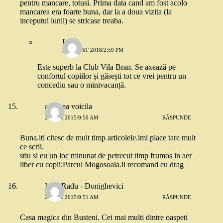
pentru mancare, totusi. Prima data cand am fost acolo
mancarea era foarte buna, dar la a doua vizita (la
inceputul lunii) se stricase treaba.
Irinel
2 AUGUST 2018/2:59 PM
Este superb la Club Vila Bran. Se axează pe
confortul copiilor și găsești tot ce vrei pentru un
concediu sau o minivacanță.
andreea voicila
21 MAI 2015/9:50 AM
RĂSPUNDE
Buna.iti citesc de mult timp articolele.imi place tare mult
ce scrii.
stiu si eu un loc minunat de petrecut timp frumos in aer
liber cu copii:Parcul Mogosoaia.il recomand cu drag
Irina Radu - Donighevici
21 MAI 2015/9:51 AM
RĂSPUNDE
Casa magica din Busteni. Cei mai multi dintre oaspeti