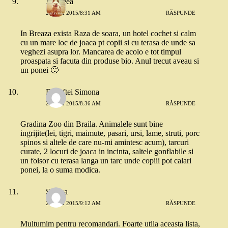
Andreea
21 MAI 2015/8:31 AM
RĂSPUNDE
In Breaza exista Raza de soara, un hotel cochet si calm
cu un mare loc de joaca pt copii si cu terasa de unde sa
veghezi asupra lor. Mancarea de acolo e tot timpul
proaspata si facuta din produse bio. Anul trecut aveau si
un ponei 🙂
Doroftei Simona
21 MAI 2015/8:36 AM
RĂSPUNDE
Gradina Zoo din Braila. Animalele sunt bine
ingrijite(lei, tigri, maimute, pasari, ursi, lame, struti, porc
spinos si altele de care nu-mi amintesc acum), tarcuri
curate, 2 locuri de joaca in incinta, saltele gonflabile si
un foisor cu terasa langa un tarc unde copiii pot calari
ponei, la o suma modica.
Sabina
21 MAI 2015/9:12 AM
RĂSPUNDE
Multumim pentru recomandari. Foarte utila aceasta lista,