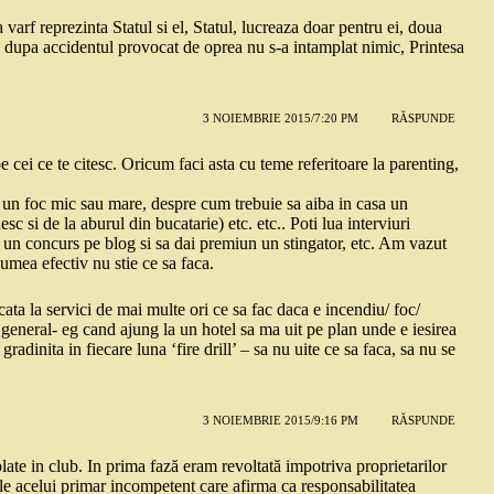
arf reprezinta Statul si el, Statul, lucreaza doar pentru ei, doua
a dupa accidentul provocat de oprea nu s-a intamplat nimic, Printesa
3 NOIEMBRIE 2015/7:20 PM
RĂSPUNDE
 cei ce te citesc. Oricum faci asta cu teme referitoare la parenting,
 un foc mic sau mare, despre cum trebuie sa aiba in casa un
c si de la aburul din bucatarie) etc. etc.. Poti lua interviuri
un concurs pe blog si sa dai premiun un stingator, etc. Am vazut
lumea efectiv nu stie ce sa faca.
ta la servici de mai multe ori ce sa fac daca e incendiu/ foc/
 general- eg cand ajung la un hotel sa ma uit pe plan unde e iesirea
gradinita in fiecare luna ‘fire drill’ – sa nu uite ce sa faca, sa nu se
3 NOIEMBRIE 2015/9:16 PM
RĂSPUNDE
late in club. In prima fază eram revoltată impotriva proprietarilor
ile acelui primar incompetent care afirma ca responsabilitatea