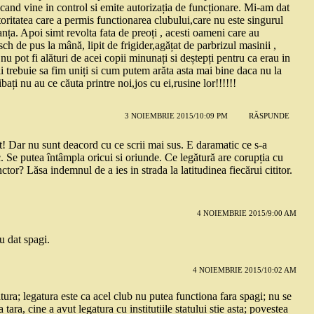
re cand vine in control si emite autorizația de funcționare. Mi-am dat
oritatea care a permis functionarea clubului,care nu este singurul
ța. Apoi simt revolta fata de preoți , acesti oameni care au
sch de pus la mână, lipit de frigider,agățat de parbrizul masinii ,
nu pot fi alături de acei copii minunați si deștepți pentru ca erau in
i trebuie sa fim uniți si cum putem arăta asta mai bine daca nu la
ați nu au ce căuta printre noi,jos cu ei,rusine lor!!!!!!
3 NOIEMBRIE 2015/10:09 PM
RĂSPUNDE
t! Dar nu sunt deacord cu ce scrii mai sus. E daramatic ce s-a
c. Se putea întâmpla oricui si oriunde. Ce legătură are corupția cu
ctor? Lăsa indemnul de a ies in strada la latitudinea fiecărui cititor.
4 NOIEMBRIE 2015/9:00 AM
u dat spagi.
4 NOIEMBRIE 2015/10:02 AM
tura; legatura este ca acel club nu putea functiona fara spagi; nu se
 tara, cine a avut legatura cu institutiile statului stie asta; povestea