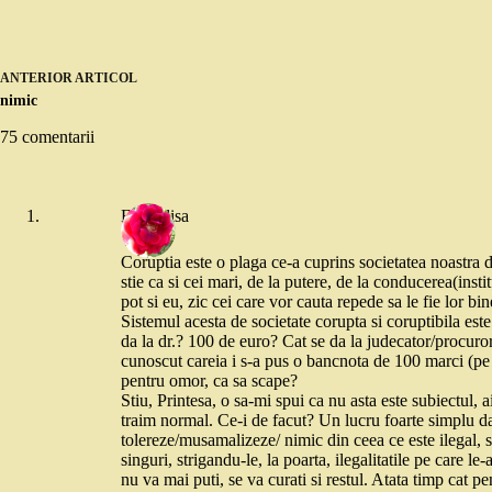
ANTERIOR
ARTICOL
nimic
75 comentarii
ElisaElisa
Coruptia este o plaga ce-a cuprins societatea noastra 
stie ca si cei mari, de la putere, de la conducerea(insti
pot si eu, zic cei care vor cauta repede sa le fie lor bin
Sistemul acesta de societate corupta si coruptibila este 
da la dr.? 100 de euro? Cat se da la judecator/procuror
cunoscut careia i s-a pus o bancnota de 100 marci (pe
pentru omor, ca sa scape?
Stiu, Printesa, o sa-mi spui ca nu asta este subiectul, a
traim normal. Ce-i de facut? Un lucru foarte simplu dar
tolereze/musamalizeze/ nimic din ceea ce este ilegal, s
singuri, strigandu-le, la poarta, ilegalitatile pe care le
nu va mai puti, se va curati si restul. Atata timp cat pe