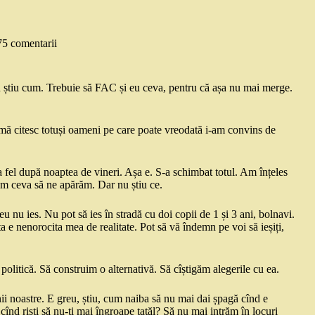
75 comentarii
nu știu cum. Trebuie să FAC și eu ceva, pentru că așa nu mai merge.
 mă citesc totuși oameni pe care poate vreodată i-am convins de
la fel după noaptea de vineri. Așa e. S-a schimbat totul. Am înțeles
cem ceva să ne apărăm. Dar nu știu ce.
 eu nu ies. Nu pot să ies în stradă cu doi copii de 1 și 3 ani, bolnavi.
sta e nenorocita mea de realitate. Pot să vă îndemn pe voi să ieșiți,
olitică. Să construim o alternativă. Să cîștigăm alegerile cu ea.
ii noastre. E greu, știu, cum naiba să nu mai dai șpagă cînd e
cînd riști să nu-ți mai îngroape tatăl? Să nu mai intrăm în locuri