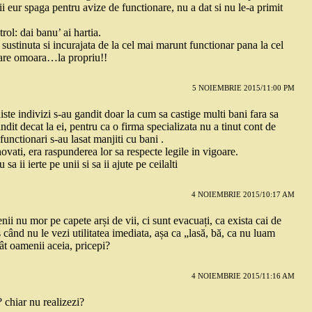
i eur spaga pentru avize de functionare, nu a dat si nu le-a primit
rol: dai banu’ ai hartia.
sustinuta si incurajata de la cel mai marunt functionar pana la cel
care omoara…la propriu!!
5 NOIEMBRIE 2015/11:00 PM
ste indivizi s-au gandit doar la cum sa castige multi bani fara sa
dit decat la ei, pentru ca o firma specializata nu a tinut cont de
 functionari s-au lasat manjiti cu bani .
ovati, era raspunderea lor sa respecte legile in vigoare.
a ii ierte pe unii si sa ii ajute pe ceilalti
4 NOIEMBRIE 2015/10:17 AM
nii nu mor pe capete arși de vii, ci sunt evacuați, ca exista cai de
când nu le vezi utilitatea imediata, așa ca „lasă, bă, ca nu luam
t oamenii aceia, pricepi?
4 NOIEMBRIE 2015/11:16 AM
 chiar nu realizezi?