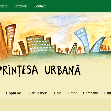
itate
Parteneri
Contact
ă
Copiii mei
Cartile mele
Utile
Umor
Campanii
Citi