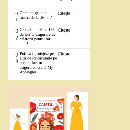
0
Cum am grijă de
Citește
mama de la distanță
1
0
Ce mai iei azi cu 158
Citește
de lei? O asigurare de
2
călătorii pentru tot
anul!
0
Poți să-i protejezi pe
Citește
alții de stricăciunile pe
3
care le faci tu –
asigurarea civilă My
Apologies