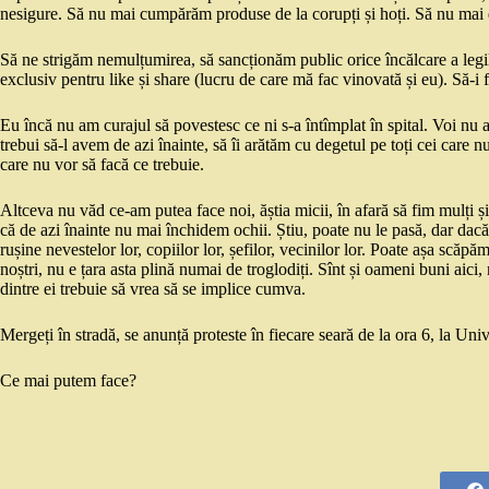
nesigure. Să nu mai cumpărăm produse de la corupți și hoți. Să nu mai
Să ne strigăm nemulțumirea, să sancționăm public orice încălcare a legilo
exclusiv pentru like și share (lucru de care mă fac vinovată și eu). Să-i
Eu încă nu am curajul să povestesc ce ni s-a întîmplat în spital. Voi nu av
trebui să-l avem de azi înainte, să îi arătăm cu degetul pe toți cei care
care nu vor să facă ce trebuie.
Altceva nu văd ce-am putea face noi, ăștia micii, în afară să fim mulți și
că de azi înainte nu mai închidem ochii. Știu, poate nu le pasă, dar dacă 
rușine nevestelor lor, copiilor lor, șefilor, vecinilor lor. Poate așa scăp
noștri, nu e țara asta plină numai de troglodiți. Sînt și oameni buni aic
dintre ei trebuie să vrea să se implice cumva.
Mergeți în stradă, se anunță proteste în fiecare seară de la ora 6, la Univ
Ce mai putem face?