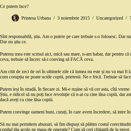
Ce putem face?
Printesa Urbana
3 noiembrie 2015
Uncategorized
Sînt responsabilă, știu. Am o putere pe care trebuie s-o folosesc. Dar 
Dar nu știu ce.
Puterea mea este scrisul aici, mică sau mare, n-am habar, dar pentru că
ceva, trebuie să încerc să-i conving să FACĂ ceva.
Am citit de zeci de ori în ultimele zile că lumea nu este și nu va mai fi 
cum corupția ne poate ucide copiii, prietenii. Ne e frică. Trebuie să fa
Putem ieși în stradă, în fiecare zi. Mi-e rușine să vă cer asta, cîtă vreme
Știu, e ridicol să nu poți face revoluție că n-ai cu cine lăsa copiii, dar a
dacă aveți cu cine lăsa copiii.
Putem convinge oameni buni, curați, în care avem încredere, să intre în p
Să nu mai permitem abuzuri, să fim dispuși să plătim costul corectitudin
copilul tău acolo pe masa de operație? Cum să ceri chitanță de la preot, 