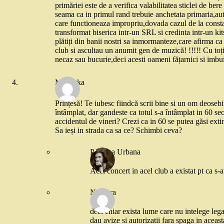
primăriei este de a verifica valabilitatea sticlei de be
seama ca in primul rand trebuie anchetata primaria,aut
care functioneaza impropriu,dovada cazul de la constan
transformat biserica intr-un SRL si credinta intr-un kit
plătiți din banii nostri sa inmormanteze,care afirma ca 
club si ascultau un anumit gen de muzică! !!!!! Cu toți
necaz sau bucurie,deci acesti oameni fățarnici si imbuib
Marishka
Prințesă! Te iubesc fiindcă scrii bine si un om deosebi
întâmplat, dar gandeste ca totul s-a întâmplat in 60 se
accidentul de vineri? Crezi ca in 60 se putea găsi extin
Sa ieși in strada ca sa ce? Schimbi ceva?
Printesa Urbana
Acel concert in acel club a existat pt ca s-a
Nilufera
deci chiar exista lume care nu intelege lega
dau avize si autorizatii fara spaga in aceasta