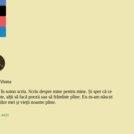
Urbana
și în somn scriu. Scriu despre mine pentru mine. Și sper că ce
nte, alții să facă poezii sau să frămînte pîine. Eu m-am născut
ilor mei și vieții noastre pline.
 4433