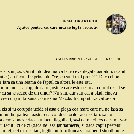
URMĂTOR
ARTICOL
Ajutor pentru cei care încă se luptă #colectiv
3 NOIEMBRIE 2015/2:41 PM
RĂSPUNDE
de sus in jos. Omul intotdeauna va face ceva ilegal doar atunci cand
tutiei) au facut. Pe principiul”ce, eu sunt mai prost?”. Daca ei pot,
e fara sa tina seama de faptul ca altora le este rau.
intretinut , la cap, de catre justitie care este cea mai corupta. Cat se
 ca sa te scape de un omor? Nu stiu, dar stiu cat a platit cineva
 vremuri) in buzunar: o masina Mazda. Inchipuiti-va cat se da
i zis si tu coruptia ucide si asta e plaga cea mare care nu ne lasa sa
 nu din partea noastra ci a conducatorilor acestei tari: sa nu
a demisioneze daca au facut ilegalitati, sa-i dam noi jos daca nu vor
-au facut , zi de zi (daca ne lasa jandarmeria) si daca capul pestelui
ntru ei, cei mari si tari, legile nu functioneaza, oamenii simpli nu le