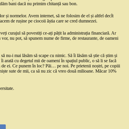
 dăm bani dacă nu primim chitanță sau bon.
r și normelor. Avem internet, să ne folosim de el și altfel decît
 facem de rușine pe ciocoii ăștia care se cred dumnezei.
eți curajul să povestiți ce-ați pățit la administrația financiară. Ar
 nu vor, nu pot, să spunem nume de firme, de restaurante, de oameni
 să nu-i mai lăsăm să scape cu nimic. Să îi lăsăm să știe că știm și
îi arată cu degetul mii de oameni în spațiul public, o să li se facă
ăm de ei. Ce punem în loc? Păi… pe noi. Pe prietenii noștri, pe copiii
i, niște sute de mii, ca să nu zic că vreo două milioane. Măcar 10%
ersitate.