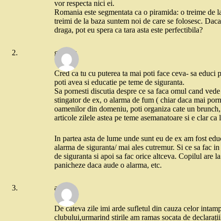
vor respecta nici ei.
Romania este segmentata ca o piramida: o treime de la v
treimi de la baza suntem noi de care se folosesc. Dac
draga, pot eu spera ca tara asta este perfectibila?
gabitzu
Cred ca tu cu puterea ta mai poti face ceva- sa educi pe
poti avea si educatie pe teme de siguranta.
Sa pornesti discutia despre ce sa faca omul cand vede
stingator de ex, o alarma de fum ( chiar daca mai pornes
oamenilor din domeniu, poti organiza cate un brunch, 
articole zilele astea pe teme asemanatoare si e clar ca 
In partea asta de lume unde sunt eu de ex am fost educa
alarma de siguranta/ mai ales cutremur. Si ce sa fac in
de siguranta si apoi sa fac orice altceva. Copilul are la 
panicheze daca aude o alarma, etc.
anca
De cateva zile imi arde sufletul din cauza celor intamp
clubului,urmarind stirile am ramas socata de declarați