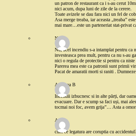
un patron de restaurant ca i s-au cerut 10mi
nici acum, dupa luni de zile de la cerere.
Toate avizele se dau fara nici un fel de cobt
Asa merge treaba, iar aceasta „treaba” este 
mai mare…este un parteneriat stat-privat 
Neli
Nu, acel incendiu s-a intamplat pentru ca ni
investeasca prea mult, pentru ca nu s-au gan
nici o regula de protectie si pentru ca niste
Parerea mea este ca patronii sunt primii vin
Pacat de amaratii morti si raniti . Dumnezeu s
Andreea B
Incendii izbucnesc si in alte părți, dar oame
evacuare. Dar e scump sa faci uși, mai ales 
tocmai noi foc, avem grija”… Asta a omorâ
Anca
cum ce legatura are coruptia cu accidentul?