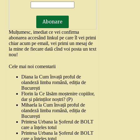
Mulțumesc, imediat ce vei confirma
abonarea accesând linkul pe care îl vei primi
chiar acum pe email, vei primi un mesaj de
la mine de fiecare dată cînd voi posta un text
nou!
Cele mai noi comentarii
Diana
la
Cum învață proful de
olandeză limba română, ediția de
București
Florin
la
Ce lăsăm moștenire copiilor,
dar și părinților noștri? (P)
Mihaela
la
Cum învață proful de
olandeză limba română, ediția de
București
Printesa Urbana
la
Șoferul de BOLT
care a înțeles totul
Printesa Urbana
la
Șoferul de BOLT
care a înțeles totul