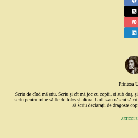
Printesa 
Scriu de cînd mă știu. Scriu și cît mă joc cu copiii, și sub duș, 
scriu pentru mine să fie de folos și altora. Unii s-au născut să cî
să scriu declarații de dragoste copi
ARTICOLE: