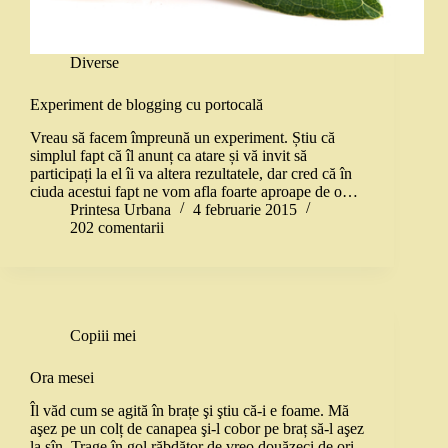
Diverse
Experiment de blogging cu portocală
Vreau să facem împreună un experiment. Știu că
simplul fapt că îl anunț ca atare și vă invit să
participați la el îi va altera rezultatele, dar cred că în
ciuda acestui fapt ne vom afla foarte aproape de o…
Printesa Urbana
4 februarie 2015
202 comentarii
Copiii mei
Ora mesei
Îl văd cum se agită în brațe şi ştiu că-i e foame. Mă
aşez pe un colț de canapea şi-l cobor pe braț să-l aşez
la sîn. Trage în gol răbdător de vreo douăzeci de ori.