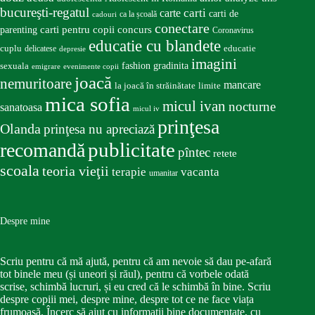
bucureşti-regatul
carte
carti
carti de
ca la școală
cadouri
conectare
carti pentru copii
concurs
parenting
Coronavirus
educatie cu blandete
educatie
cuplu
delicatese
depresie
imagini
fashion
gradinita
sexuala
emigrare
evenimente copii
joacă
nemuritoare
mancare
la joacă în străinătate
limite
mica sofia
micul ivan
nocturne
sanatoasa
micul iv
prinţesa
Olanda
prinţesa nu apreciază
publicitate
recomandă
pîntec
retete
scoala
teoria vieţii
terapie
vacanta
umanitar
Despre mine
Scriu pentru că mă ajută, pentru că am nevoie să dau pe-afară
tot binele meu (și uneori și răul), pentru că vorbele odată
scrise, schimbă lucruri, și eu cred că le schimbă în bine. Scriu
despre copiii mei, despre mine, despre tot ce ne face viața
frumoasă. Încerc să ajut cu informații bine documentate, cu