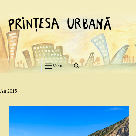
Sari
la
conținut
Meniu
An
2015