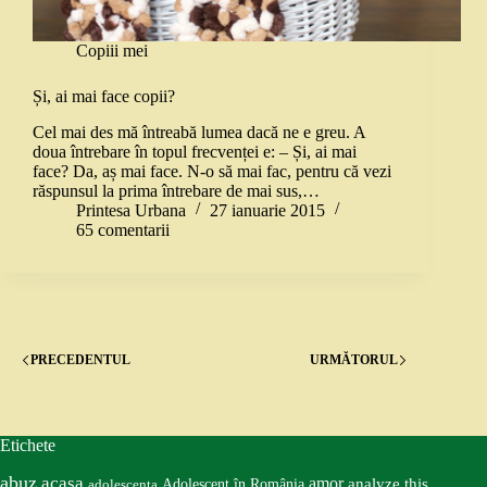
Copiii mei
Și, ai mai face copii?
Cel mai des mă întreabă lumea dacă ne e greu. A
doua întrebare în topul frecvenței e: – Și, ai mai
face? Da, aș mai face. N-o să mai fac, pentru că vezi
răspunsul la prima întrebare de mai sus,…
Printesa Urbana
27 ianuarie 2015
65 comentarii
PRECEDENTUL
URMĂTORUL
Etichete
abuz
acasa
amor
Adolescent în România
analyze this
adolescenta