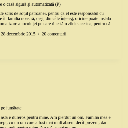
e o casă sigură și automatizată (P)
ste scris de soțul patroanei, pentru că el este responsabil cu
e în familia noastră, deși, din câte înțeleg, oricine poate instala
omatizare a locuinței pe care îl testăm zilele acestea, pentru că
28 decembrie 2015
20 comentarii
 pe jumătate
 ăsta e dureros pentru mine. Am pierdut un om. Familia mea e
rept, cu un om care a fost mai mult absent decît prezent, dar
emna mult pentru mine. Nu mă așteptam, nu…