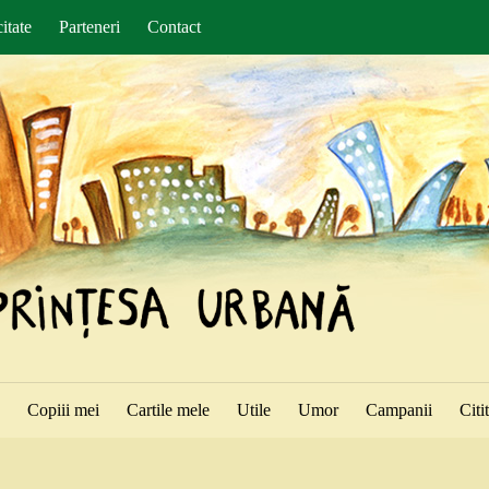
itate
Parteneri
Contact
ă
Copiii mei
Cartile mele
Utile
Umor
Campanii
Citi