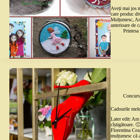
Aveți mai jos m
care produc div
Mulțumesc, Andr
anterioare de 
Printes
Concurs
Cadourile mele
Later edit: Am 
cîștigătoare. 
Florentina Cea
mulțumesc că 