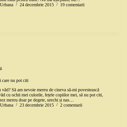
a Urbana
24 decembrie 2015
19 comentarii
i
i care nu pot citi
u văd? Să am nevoie mereu de cineva să-mi povestească
d cu ochii mei culorile, fețele copiilor mei, să nu pot citi,
azez mereu doar pe degete, urechi și nas…
a Urbana
23 decembrie 2015
2 comentarii