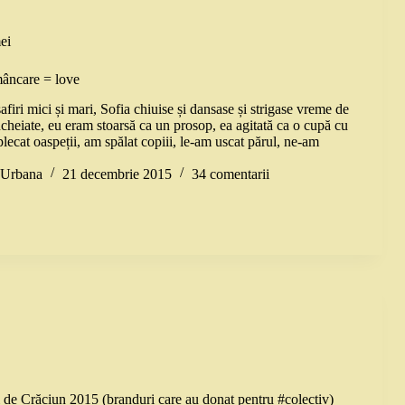
ei
mâncare = love
ri mici și mari, Sofia chiuise și dansase și strigase vreme de
cheiate, eu eram stoarsă ca un prosop, ea agitată ca o cupă cu
ecat oaspeții, am spălat copiii, le-am uscat părul, ne-am
a Urbana
21 decembrie 2015
34 comentarii
i de Crăciun 2015 (branduri care au donat pentru #colectiv)