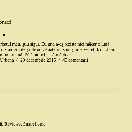
orized
 om
ărbatul meu, știu sigur. Eu una n-aș rezista nici măcar o lună.
 cu stoicism de șapte ani. Poate-mi spui și mie secretul, cînd om
ani împreună. Pînă atunci, lasă-mă doar…
a Urbana
29 decembrie 2015
45 comentarii
i
,
Reviews
,
Smart home