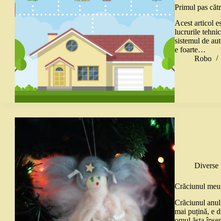
Primul pas cătr
Acest articol e
lucrurile tehnic
sistemul de aut
e foarte…
Robo
Diverse
Crăciunul meu
Crăciunul anul
mai puțină, e d
omul ăsta îns