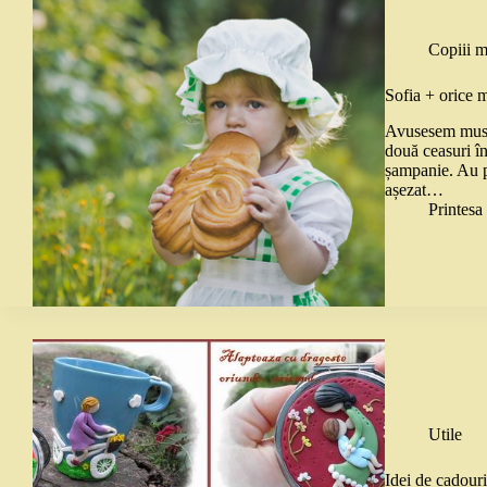
Copiii m
Sofia + orice 
Avusesem musafi
două ceasuri în
șampanie. Au pl
așezat…
Printes
Utile
Idei de cadour