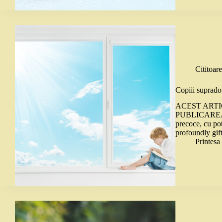
Cititoare
Copiii supradot
ACEST ARTI
PUBLICAREA L
precoce, cu pote
profoundly gif
Printes