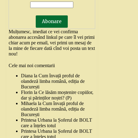
Mulțumesc, imediat ce vei confirma
abonarea accesând linkul pe care îl vei primi
chiar acum pe email, vei primi un mesaj de
la mine de fiecare dată cînd voi posta un text
nou!
Cele mai noi comentarii
Diana
la
Cum învață proful de
olandeză limba română, ediția de
București
Florin
la
Ce lăsăm moștenire copiilor,
dar și părinților noștri? (P)
Mihaela
la
Cum învață proful de
olandeză limba română, ediția de
București
Printesa Urbana
la
Șoferul de BOLT
care a înțeles totul
Printesa Urbana
la
Șoferul de BOLT
care a înțeles totul