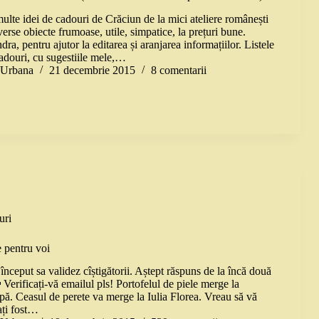
ulte idei de cadouri de Crăciun de la mici ateliere românești
erse obiecte frumoase, utile, simpatice, la prețuri bune.
a, pentru ajutor la editarea și aranjarea informațiilor. Listele
cadouri, cu sugestiile mele,…
a Urbana
21 decembrie 2015
8 comentarii
uri
 pentru voi
început sa validez cîștigătorii. Aștept răspuns de la încă două
 Verificați-vă emailul pls! Portofelul de piele merge la
pă. Ceasul de perete va merge la Iulia Florea. Vreau să vă
ați fost…