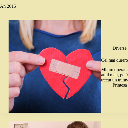
An
2015
Diverse
Cel mai durero
Mi-am operat c
anul meu, pe fo
trecut un tram
Printes