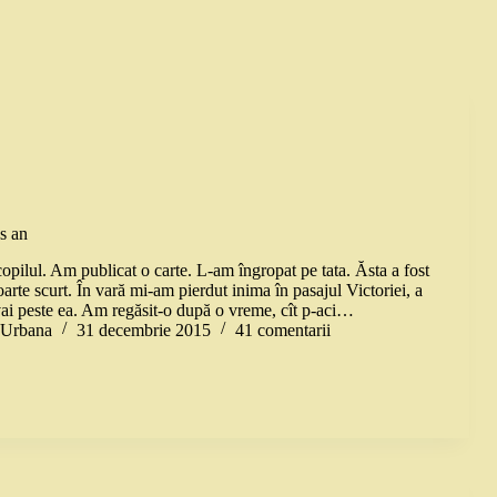
s an
opilul. Am publicat o carte. L-am îngropat pe tata. Ăsta a fost
arte scurt. În vară mi-am pierdut inima în pasajul Victoriei, a
vai peste ea. Am regăsit-o după o vreme, cît p-aci…
a Urbana
31 decembrie 2015
41 comentarii