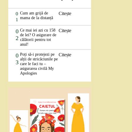
0
Cum am grijă de
Citește
mama de la distanță
1
0
Ce mai iei azi cu 158
Citește
de lei? O asigurare de
2
călătorii pentru tot
anul!
0
Poți să-i protejezi pe
Citește
alții de stricăciunile pe
3
care le faci tu –
asigurarea civilă My
Apologies