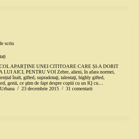
le scriu
ați
COL APARȚINE UNEI CITITOARE CARE ȘI-A DORIT
UI AICI, PENTRU VOI Zebre, alieni, în afara normei,
nțial înalt, gifted, supradotaţi, talentaţi, highly gifted,
ted, genii, ce ştim de fapt despre copiii cu un IQ cu…
a Urbana
23 decembrie 2015
31 comentarii