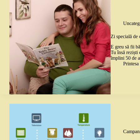
Uncateg
Zi specială de
E greu să fii b
Tu însă reziști
împlini 50 de 
Printes
Campani