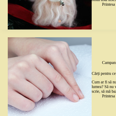
Printes
Campani
Cărți pentru ce
Cum ar fi să n
lumea? Să nu vă
scrie, să mă b
Printes