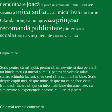
joacă
nemuritoare
mancare
la joacă în străinătate
limite
mica sofia
micul ivan
nocturne
sanatoasa
micul iv
prinţesa
Olanda
prinţesa nu apreciază
publicitate
recomandă
pîntec
retete
scoala
teoria vieţii
terapie
vacanta
umanitar
Despre mine
Scriu pentru că mă ajută, pentru că am nevoie să dau pe-afară
tot binele meu (și uneori și răul), pentru că vorbele odată
scrise, schimbă lucruri, și eu cred că le schimbă în bine. Scriu
despre copiii mei, despre mine, despre tot ce ne face viața
frumoasă. Încerc să ajut cu informații bine documentate, cu
simțăminte și experiențele noastre, cu lucruri și stări.
Cele mai recente comentarii