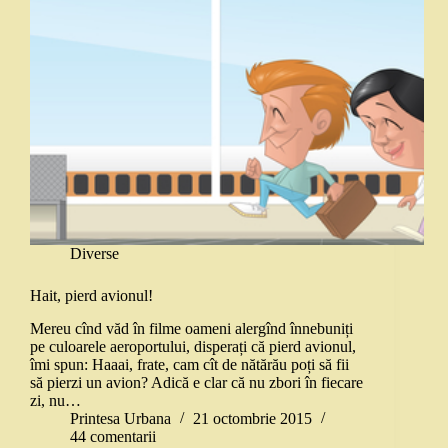
Diverse
Hait, pierd avionul!
Mereu cînd văd în filme oameni alergînd înnebuniți
pe culoarele aeroportului, disperați că pierd avionul,
îmi spun: Haaai, frate, cam cît de nătărău poți să fii
să pierzi un avion? Adică e clar că nu zbori în fiecare
zi, nu…
Printesa Urbana
21 octombrie 2015
44 comentarii