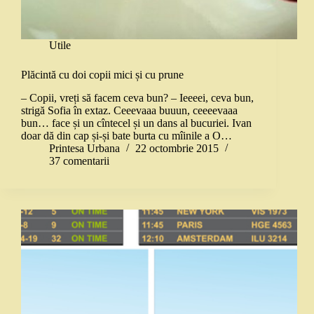
Utile
Plăcintă cu doi copii mici și cu prune
– Copii, vreți să facem ceva bun? – Ieeeei, ceva bun,
strigă Sofia în extaz. Ceeevaaa buuun, ceeeevaaa
bun… face și un cîntecel și un dans al bucuriei. Ivan
doar dă din cap și-și bate burta cu mîinile a O…
Printesa Urbana
22 octombrie 2015
37 comentarii