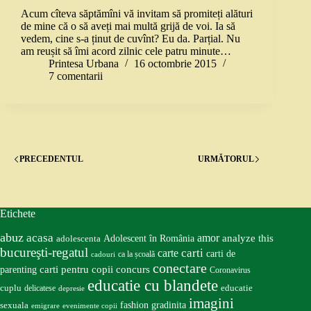
Acum cîteva săptămîni vă invitam să promiteți alături
de mine că o să aveți mai multă grijă de voi. Ia să
vedem, cine s-a ținut de cuvînt? Eu da. Parțial. Nu
am reușit să îmi acord zilnic cele patru minute…
Printesa Urbana
16 octombrie 2015
7 comentarii
PRECEDENTUL
URMĂTORUL
Etichete
abuz
acasa
amor
Adolescent în România
analyze this
adolescenta
bucureşti-regatul
carte
carti
carti de
ca la școală
cadouri
conectare
carti pentru copii
concurs
parenting
Coronavirus
educatie cu blandete
educatie
cuplu
delicatese
depresie
imagini
fashion
gradinita
sexuala
emigrare
evenimente copii