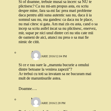
Si of doamne, trebuie musai sa incerc sa NU te
plictisesc? Ca nu mi-am propus asta, eu scriu
despre mine, fara sa-mi fac prea mari probleme
daca pentru altii suna autentic sau nu, daca ii ia
somnul sau nu, ma gandesc ca daca nu le place,
nu mai citesc si gata. Am mai zis eu asta, cand o sa
incep sa scriu astfel incat sa nu plictisesc, enervez,
mir, supar pe nici unul dintre cei nu stiu cate mii
de oameni de aici, atunci nu prea o sa mai fie
nimic de citit.
Ana
21 IANUARIE 2016/12:04 PM
Si ce e rau oare la „marunta bucurie a omului
dintre betoane la venirea zapezii”?
Ar trebui cu toti sa invatam sa ne bucuram mai
mult de maruntisurile astea.
Doamne….
Moni
21 IANUARIE 2016/2:28 PM