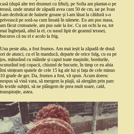
casă (după alte trei drumuri cu liftul), pe Sofia am plantat-o pe
terasă, unde stratul de zăpadă avea cam 50 de cm, iar pe Ivan
l-am dezbrăcat de hainele groase și l-am lăsat la căldură s-o
privească pe soră-sa cum înoată în nămete. Eu am pus masa,
am făcut crutoanele, am pus oale la loc. Cu un ochi la ea, tot
mai înghețată, altul la el, cu nasul lipit de geamul terasei,
bucuros că nu el e acolo la frig.
Una peste alta, a fost frumos. Am mai ieșit la zăpadă de două
ori de atunci, cu el în manducă, departe de orice fulg, cu ea pe
jos, măturând cu mâinile și capul toate mașinile, bordurile,
scuturând toți copacii, chiuind de bucurie, în timp ce eu abia
îmi simțeam spatele de cele 15 kg ale lui și fața de cele minus
10 grade de ger. Da, frumos a fost, vă spun. Acum doresc
nespus să vină vara, să mergem la plajă, să alergăm prin parc
în textile subțiri, să ne plângem de prea mult soare, cald,
transpirație, astea.