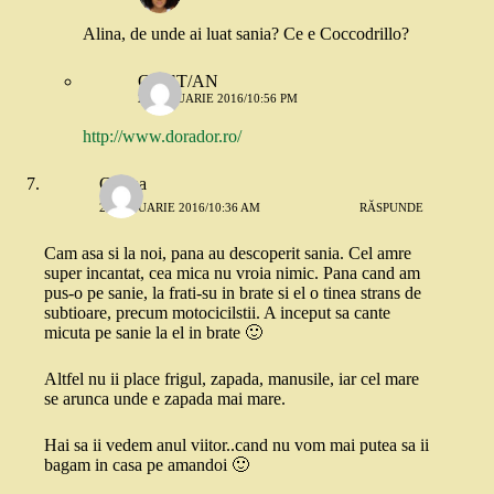
Alina, de unde ai luat sania? Ce e Coccodrillo?
CR/ST/AN
21 IANUARIE 2016/10:56 PM
http://www.dorador.ro/
Corina
21 IANUARIE 2016/10:36 AM
RĂSPUNDE
Cam asa si la noi, pana au descoperit sania. Cel amre
super incantat, cea mica nu vroia nimic. Pana cand am
pus-o pe sanie, la frati-su in brate si el o tinea strans de
subtioare, precum motocicilstii. A inceput sa cante
micuta pe sanie la el in brate 🙂
Altfel nu ii place frigul, zapada, manusile, iar cel mare
se arunca unde e zapada mai mare.
Hai sa ii vedem anul viitor..cand nu vom mai putea sa ii
bagam in casa pe amandoi 🙂