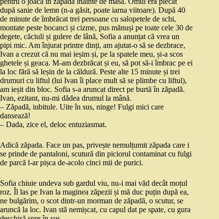
pentru o joacă în zăpadă înainte de masă. Omul era plecat
după sanie de lemn (n-a găsit, poate iarna viitoare). După 40
de minute de îmbrăcat trei persoane cu salopetele de schi,
montate peste bocanci și cizme, pus mănuși pe toate cele 30 de
degete, căciuli și gulere de lână, Sofia a anunțat că vrea un
pipi mic. Am înjurat printre dinți, am ajutat-o să se dezbrace,
Ivan a crezut că nu mai ieșim și, pe la spatele meu, și-a scos
ghetele și geaca. M-am dezbrăcat și eu, să pot să-i îmbrac pe ei
la loc fără să leșin de la căldură. Peste alte 15 minute și trei
drumuri cu liftul (lui Ivan îi place mult să se plimbe cu liftul),
am ieșit din bloc. Sofia s-a aruncat direct pe burtă în zăpadă.
Ivan, ezitant, nu-mi dădea drumul la mână.
– Zăpadă, iubitule. Uite în sus, ninge! Fulgi mici care
dansează!
– Dada, zice el, deloc entuziasmat.
Adică zăpada. Face un pas, privește nemulțumit zăpada care i
se prinde de pantaloni, scutură din piciorul contaminat cu fulgi
de parcă l-ar pișca de-acolo cinci mii de purici.
Sofia chiuie undeva sub gardul viu, nu-i mai văd decât moțul
roz. Îl las pe Ivan la maginea zăpezii și mă duc puțin după ea,
ne bulgărim, o scot dintr-un morman de zăpadă, o scutur, se
aruncă la loc. Ivan stă nemișcat, cu capul dat pe spate, cu gura
deschisă spre în sus.