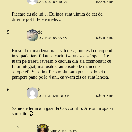
21 IANUARIE 2016/8:10 AM
RĂSPUNDE
Fiecare cu ale lui… Eu inca sunt uimita de cat de
diferite pot fi fetele mele…
o femeie
21 IANUARIE 2016/9:55 AM
RĂSPUNDE
Eu sunt mama denaturata si lenesa, am iesit cu copchil
in zapada fara fulare si caciuli – traiasca salopeta. Le
luam pe traseu (aveam o caciula din aia cosmonaut cu
fular integrat, manusile erau cusute de manecile
salopetei). Si sa imi fie simplu i-am pus la salopeta
pampers pana pe la 4 ani, ca v-am zis ca sunt lenesa.
Alina S
21 IANUARIE 2016/10:31 AM
RĂSPUNDE
Sanie de lemn am gasit la Coccodrillo. Are si un spatar
simpatic 🙂
Corina
21 IANUARIE 2016/3:30 PM