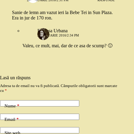
22 IANUARIE 2016/2:31 PM
RĂSPUNDE
Sanie de lemn am vazut ieri la Bebe Tei in Sun Plaza.
Era in jur de 170 ron.
Printesa Urbana
22 IANUARIE 2016/2:34 PM
Valeu, ce mult, mai, dar de ce asa de scump? 🙁
Lasă un răspuns
Adresa ta de email nu va fi publicată.
Câmpurile obligatorii sunt marcate
cu
*
Nume
*
Email
*
Site web