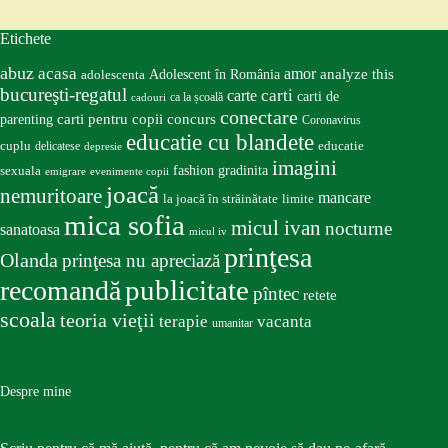
Etichete
abuz
acasa
amor
Adolescent în România
analyze this
adolescenta
bucureşti-regatul
carte
carti
carti de
ca la școală
cadouri
conectare
carti pentru copii
concurs
parenting
Coronavirus
educatie cu blandete
educatie
cuplu
delicatese
depresie
imagini
fashion
gradinita
sexuala
emigrare
evenimente copii
joacă
nemuritoare
mancare
la joacă în străinătate
limite
mica sofia
micul ivan
nocturne
sanatoasa
micul iv
prinţesa
Olanda
prinţesa nu apreciază
publicitate
recomandă
pîntec
retete
scoala
teoria vieţii
terapie
vacanta
umanitar
Despre mine