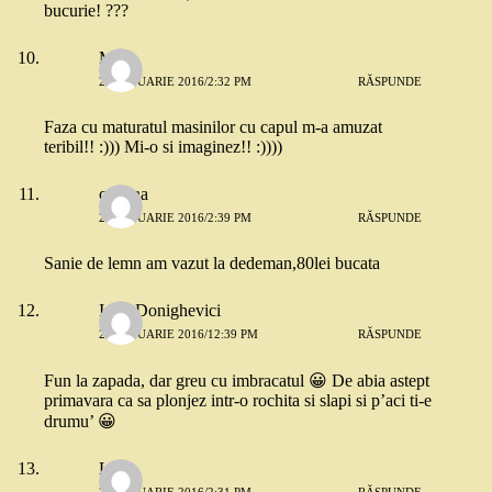
bucurie! ???
Meg
21 IANUARIE 2016/2:32 PM
RĂSPUNDE
Faza cu maturatul masinilor cu capul m-a amuzat
teribil!! :))) Mi-o si imaginez!! :))))
cristina
21 IANUARIE 2016/2:39 PM
RĂSPUNDE
Sanie de lemn am vazut la dedeman,80lei bucata
Irina Donighevici
22 IANUARIE 2016/12:39 PM
RĂSPUNDE
Fun la zapada, dar greu cu imbracatul 😀 De abia astept
primavara ca sa plonjez intr-o rochita si slapi si p’aci ti-e
drumu’ 😀
Ligia