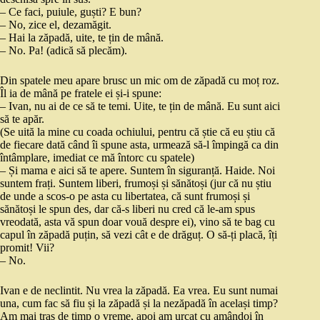
– Ce faci, puiule, guști? E bun?
– No, zice el, dezamăgit.
– Hai la zăpadă, uite, te țin de mână.
– No. Pa! (adică să plecăm).
Din spatele meu apare brusc un mic om de zăpadă cu moț roz.
Îl ia de mână pe fratele ei și-i spune:
– Ivan, nu ai de ce să te temi. Uite, te țin de mână. Eu sunt aici
să te apăr.
(Se uită la mine cu coada ochiului, pentru că știe că eu știu că
de fiecare dată când îi spune asta, urmează să-l împingă ca din
întâmplare, imediat ce mă întorc cu spatele)
– Și mama e aici să te apere. Suntem în siguranță. Haide. Noi
suntem frați. Suntem liberi, frumoși și sănătoși (jur că nu știu
de unde a scos-o pe asta cu libertatea, că sunt frumoși și
sănătoși le spun des, dar că-s liberi nu cred că le-am spus
vreodată, asta vă spun doar vouă despre ei), vino să te bag cu
capul în zăpadă puțin, să vezi cât e de drăguț. O să-ți placă, îți
promit! Vii?
– No.
Ivan e de neclintit. Nu vrea la zăpadă. Ea vrea. Eu sunt numai
una, cum fac să fiu și la zăpadă și la nezăpadă în același timp?
Am mai tras de timp o vreme, apoi am urcat cu amândoi în