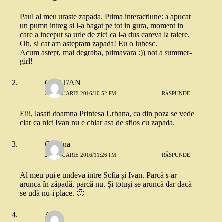
Paul al meu uraste zapada. Prima interactiune: a apucat
un pumn intreg si l-a bagat pe tot in gura, moment in
care a inceput sa urle de zici ca l-a dus careva la taiere.
Oh, si cat am asteptam zapada! Eu o iubesc.
Acum astept, mai degraba, primavara :)) not a summer-
girl!
CR/ST/AN
20 IANUARIE 2016/10:52 PM
RĂSPUNDE
Eiii, lasati doamna Printesa Urbana, ca din poza se vede
clar ca nici Ivan nu e chiar asa de sfios cu zapada.
Cătălina
20 IANUARIE 2016/11:26 PM
RĂSPUNDE
Al meu pui e undeva intre Sofia și Ivan. Parcă s-ar
arunca în zăpadă, parcă nu. Și totuși se aruncă dar dacă
se udă nu-i place. 🙂
Ana