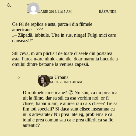
taca
21 IANUARIE 2016/11:15 AM
RĂSPUNDE
Ce fel de replica e asta, parca-i din filmele
americane…???
„– Zăpadă, iubitule. Uite în sus, ninge! Fulgi mici care
dansează!”
Stii ceva, m-am plictisit de toate cliseele din postarea
asta. Parca n-are nimic autentic, doar marunta bucurie a
omului dintre betoane la venirea zapezii.
Printesa Urbana
21 IANUARIE 2016/11:40 AM
Din filmele americane? 🙂 Nu stiu, ca nu prea ma
uit la filme, dar sa stii ca asa vorbim noi, or fi
clisee, habar n-am, e aiurea rau ca-s clisee? Tre sa
fim toti speciali? Si daca sunt clisee inseamna ca
nu-s adevarate? Nu prea inteleg, problema e ca
totul e prea comun sau ca e prea diferit ca sa fie
autentic?