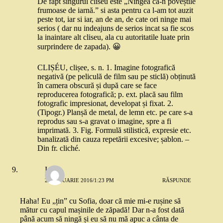
De fapt singurul cliseu este „Ningea ca-n poveștile
frumoase de iarnă.” si asta pentru ca l-am tot auzit
peste tot, iar si iar, an de an, de cate ori ninge mai
serios ( dar nu indeajuns de serios incat sa fie scos
la inaintare alt cliseu, ala cu autoritatile luate prin
surprindere de zapada). 😀
CLIȘÉU, clișee, s. n. 1. Imagine fotografică
negativă (pe peliculă de film sau pe sticlă) obținută
în camera obscură și după care se face
reproducerea fotografică; p. ext. placă sau film
fotografic impresionat, developat și fixat. 2.
(Tipogr.) Planșă de metal, de lemn etc. pe care s-a
reprodus sau s-a gravat o imagine, spre a fi
imprimată. 3. Fig. Formulă stilistică, expresie etc.
banalizată din cauza repetării excesive; șablon. –
Din fr. cliché.
Ioana
21 IANUARIE 2016/1:23 PM
RĂSPUNDE
Haha! Eu „țin” cu Sofia, doar că mie mi-e rușine să
mătur cu capul mașinile de zăpadă! Dar n-a fost dată
până acum să ningă și eu să nu mă apuc a cânta de