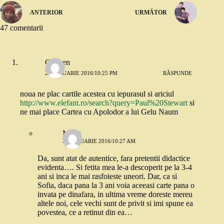
ANTERIOR
URMĂTOR
47 comentarii
Carmen
21 IANUARIE 2016/10:25 PM
RĂSPUNDE
noua ne plac cartile acestea cu iepurasul si ariciul
http://www.elefant.ro/search?query=Paul%20Stewart
si
ne mai place Cartea cu Apolodor a lui Gelu Naum
Maria
22 IANUARIE 2016/10:27 AM
Da, sunt atat de autentice, fara pretentii didactice
evidenta…. Si fetita mea le-a descoperit pe la 3-4
ani si inca le mai rasfoieste uneori. Dar, ca si
Sofia, daca pana la 3 ani voia aceeasi carte pana o
invata pe dinafara, in ultima vreme doreste mereu
altele noi, cele vechi sunt de privit si imi spune ea
povestea, ce a retinut din ea…