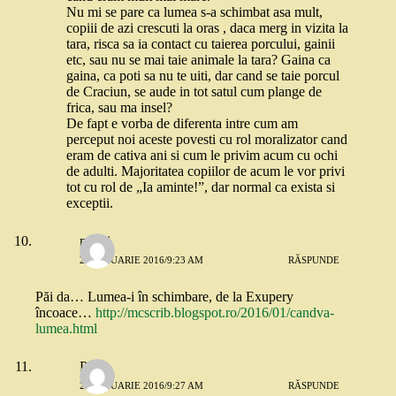
Nu mi se pare ca lumea s-a schimbat asa mult,
copiii de azi crescuti la oras , daca merg in vizita la
tara, risca sa ia contact cu taierea porcului, gainii
etc, sau nu se mai taie animale la tara? Gaina ca
gaina, ca poti sa nu te uiti, dar cand se taie porcul
de Craciun, se aude in tot satul cum plange de
frica, sau ma insel?
De fapt e vorba de diferenta intre cum am
perceput noi aceste povesti cu rol moralizator cand
eram de cativa ani si cum le privim acum cu ochi
de adulti. Majoritatea copiilor de acum le vor privi
tot cu rol de „Ia aminte!”, dar normal ca exista si
exceptii.
mihai
22 IANUARIE 2016/9:23 AM
RĂSPUNDE
Păi da… Lumea-i în schimbare, de la Exupery
încoace…
http://mcscrib.blogspot.ro/2016/01/candva-
lumea.html
Paula
22 IANUARIE 2016/9:27 AM
RĂSPUNDE