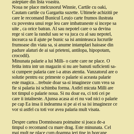
asteptare din lista voastra.
Noua ne place melcusorul Winnie, Cartile cu oaki,
Cautam cartile cu Gargarita suzette. Ultimele achizitii pe
care le recomand Bunicul Leu(o carte frumos ilustrata
cu povestea unui rege leu care imbatraneste si incepe sa
uite , ca orice batran. Al sau nepotel care o sa devina
rege si care la randul sau se va juca cu al sau nepotel,
incearca sa il ajute pe bunic sa isi aminteasca lucrurile
frumoase din viata sa, si anume intamplari haioase din
padure alaturi de ai sai prieteni, antilopa, hipopotam,
crocodil).
Minunata palarie a lui Milli- o carte care ne place. O
fetita intra intr un magazin si nu are banuti suficienti sa-
si cumpere palaria care i-a atras atentia. Vanzatorul are o
solutie pentru ea: primeste o palarie si aceasta palarie
este magica…trebuie doar sa-si imagineze cum vrea sa
fie si palaria isi schimba forma. Astfel micuta Milli are
tot timpul o palarie noua. Si nu doar ea, ci toti cei pe
care ii intalneste. Ajunsa acasa ai ei nu vad nici o palarie
pe cap Ea insa ii indeamna si pe ai ei sa isi imagineze ce
vor si astfel cu toti vor avea palaria mult visata.
Despre cartea Domnisoara poimaine si joaca de-a
timpul o recomand cu mare drag. Este minunata. Cel
mai mult ne place cum doamna ieri tine in borcane