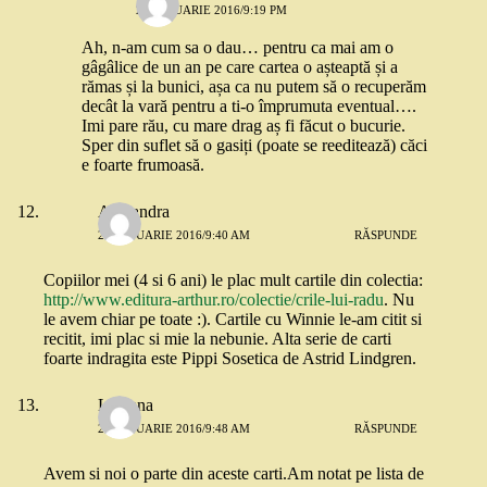
22 IANUARIE 2016/9:19 PM
Ah, n-am cum sa o dau… pentru ca mai am o
gâgâlice de un an pe care cartea o așteaptă și a
rămas și la bunici, așa ca nu putem să o recuperăm
decât la vară pentru a ti-o împrumuta eventual….
Imi pare rău, cu mare drag aș fi făcut o bucurie.
Sper din suflet să o gasiți (poate se reeditează) căci
e foarte frumoasă.
Alexandra
22 IANUARIE 2016/9:40 AM
RĂSPUNDE
Copiilor mei (4 si 6 ani) le plac mult cartile din colectia:
http://www.editura-arthur.ro/colectie/crile-lui-radu
. Nu
le avem chiar pe toate :). Cartile cu Winnie le-am citit si
recitit, imi plac si mie la nebunie. Alta serie de carti
foarte indragita este Pippi Sosetica de Astrid Lindgren.
Luciana
22 IANUARIE 2016/9:48 AM
RĂSPUNDE
Avem si noi o parte din aceste carti.Am notat pe lista de