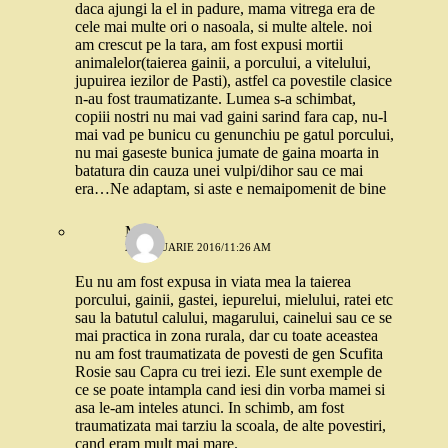
daca ajungi la el in padure, mama vitrega era de
cele mai multe ori o nasoala, si multe altele. noi
am crescut pe la tara, am fost expusi mortii
animalelor(taierea gainii, a porcului, a vitelului,
jupuirea iezilor de Pasti), astfel ca povestile clasice
n-au fost traumatizante. Lumea s-a schimbat,
copiii nostri nu mai vad gaini sarind fara cap, nu-l
mai vad pe bunicu cu genunchiu pe gatul porcului,
nu mai gaseste bunica jumate de gaina moarta in
batatura din cauza unei vulpi/dihor sau ce mai
era…Ne adaptam, si aste e nemaipomenit de bine
Moni
22 IANUARIE 2016/11:26 AM
Eu nu am fost expusa in viata mea la taierea
porcului, gainii, gastei, iepurelui, mielului, ratei etc
sau la batutul calului, magarului, cainelui sau ce se
mai practica in zona rurala, dar cu toate aceastea
nu am fost traumatizata de povesti de gen Scufita
Rosie sau Capra cu trei iezi. Ele sunt exemple de
ce se poate intampla cand iesi din vorba mamei si
asa le-am inteles atunci. In schimb, am fost
traumatizata mai tarziu la scoala, de alte povestiri,
cand eram mult mai mare.