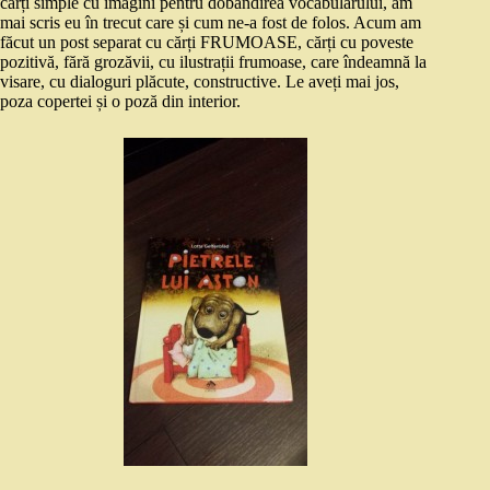
cărți simple cu imagini pentru dobândirea vocabularului, am
mai scris eu în trecut care și cum ne-a fost de folos. Acum am
făcut un post separat cu cărți FRUMOASE, cărți cu poveste
pozitivă, fără grozăvii, cu ilustrații frumoase, care îndeamnă la
visare, cu dialoguri plăcute, constructive. Le aveți mai jos,
poza copertei și o poză din interior.