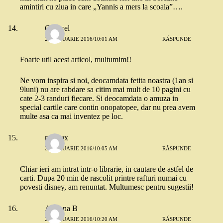
amintiri cu ziua in care „Yannis a mers la scoala”….
Ghiocel
22 IANUARIE 2016/10:01 AM
RĂSPUNDE
Foarte util acest articol, multumim!!
Ne vom inspira si noi, deocamdata fetita noastra (1an si
9luni) nu are rabdare sa citim mai mult de 10 pagini cu
cate 2-3 randuri fiecare. Si deocamdata o amuza in
special cartile care contin onopatopee, dar nu prea avem
multe asa ca mai inventez pe loc.
mrs tux
22 IANUARIE 2016/10:05 AM
RĂSPUNDE
Chiar ieri am intrat intr-o librarie, in cautare de astfel de
carti. Dupa 20 min de rascolit printre rafturi numai cu
povesti disney, am renuntat. Multumesc pentru sugestii!
Adriana B
22 IANUARIE 2016/10:20 AM
RĂSPUNDE