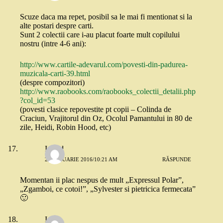
Scuze daca ma repet, posibil sa le mai fi mentionat si la
alte postari despre carti.
Sunt 2 colectii care i-au placut foarte mult copilului
nostru (intre 4-6 ani):
http://www.cartile-adevarul.com/povesti-din-padurea-
muzicala-carti-39.html
(despre compozitori)
http://www.raobooks.com/raobooks_colectii_detalii.php
?col_id=53
(povesti clasice repovestite pt copii – Colinda de
Craciun, Vrajitorul din Oz, Ocolul Pamantului in 80 de
zile, Heidi, Robin Hood, etc)
Ingrid
22 IANUARIE 2016/10:21 AM
RĂSPUNDE
Momentan ii plac nespus de mult „Expressul Polar”,
„Zgamboi, ce cotoi!”, „Sylvester si pietricica fermecata”
🙂
Ioana