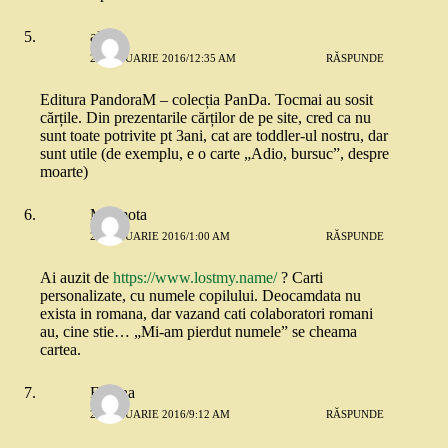
alina
22 IANUARIE 2016/12:35 AM
RĂSPUNDE
Editura PandoraM – colecția PanDa. Tocmai au sosit
cărțile. Din prezentarile cărților de pe site, cred ca nu
sunt toate potrivite pt 3ani, cat are toddler-ul nostru, dar
sunt utile (de exemplu, e o carte „Adio, bursuc”, despre
moarte)
Marmota
22 IANUARIE 2016/1:00 AM
RĂSPUNDE
Ai auzit de
https://www.lostmy.name/
? Carti
personalizate, cu numele copilului. Deocamdata nu
exista in romana, dar vazand cati colaboratori romani
au, cine stie… „Mi-am pierdut numele” se cheama
cartea.
Florina
22 IANUARIE 2016/9:12 AM
RĂSPUNDE