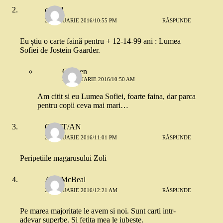
catgal
21 IANUARIE 2016/10:55 PM
RĂSPUNDE
Eu știu o carte faină pentru + 12-14-99 ani : Lumea
Sofiei de Jostein Gaarder.
Carmen
22 IANUARIE 2016/10:50 AM
Am citit si eu Lumea Sofiei, foarte faina, dar parca
pentru copii ceva mai mari…
CR/ST/AN
21 IANUARIE 2016/11:01 PM
RĂSPUNDE
Peripetiile magarusului Zoli
Ally McBeal
22 IANUARIE 2016/12:21 AM
RĂSPUNDE
Pe marea majoritate le avem si noi. Sunt carti intr-
adevar superbe. Si fetita mea le iubeste.