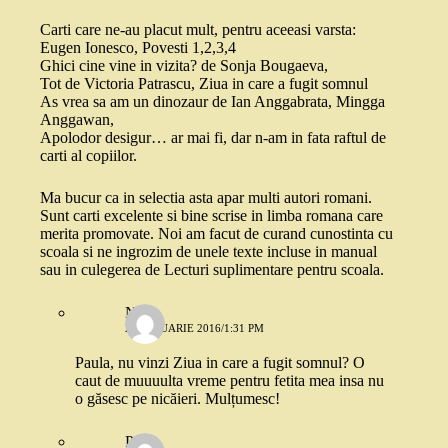
Carti care ne-au placut mult, pentru aceeasi varsta:
Eugen Ionesco, Povesti 1,2,3,4
Ghici cine vine in vizita? de Sonja Bougaeva,
Tot de Victoria Patrascu, Ziua in care a fugit somnul
As vrea sa am un dinozaur de Ian Anggabrata, Mingga
Anggawan,
Apolodor desigur… ar mai fi, dar n-am in fata raftul de
carti al copiilor.
Ma bucur ca in selectia asta apar multi autori romani.
Sunt carti excelente si bine scrise in limba romana care
merita promovate. Noi am facut de curand cunostinta cu
scoala si ne ingrozim de unele texte incluse in manual
sau in culegerea de Lecturi suplimentare pentru scoala.
Nuka
22 IANUARIE 2016/1:31 PM
Paula, nu vinzi Ziua in care a fugit somnul? O
caut de muuuulta vreme pentru fetita mea insa nu
o găsesc pe nicăieri. Mulțumesc!
Paula