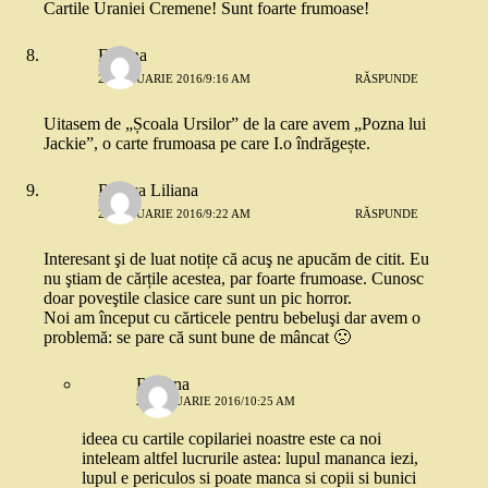
Cartile Uraniei Cremene! Sunt foarte frumoase!
Florina
22 IANUARIE 2016/9:16 AM
RĂSPUNDE
Uitasem de „Școala Ursilor” de la care avem „Pozna lui
Jackie”, o carte frumoasa pe care I.o îndrăgește.
Raluca Liliana
22 IANUARIE 2016/9:22 AM
RĂSPUNDE
Interesant şi de luat notițe că acuş ne apucăm de citit. Eu
nu ştiam de cărțile acestea, par foarte frumoase. Cunosc
doar poveştile clasice care sunt un pic horror.
Noi am început cu cărticele pentru bebeluşi dar avem o
problemă: se pare că sunt bune de mâncat 🙁
Roxana
22 IANUARIE 2016/10:25 AM
ideea cu cartile copilariei noastre este ca noi
inteleam altfel lucrurile astea: lupul mananca iezi,
lupul e periculos si poate manca si copii si bunici