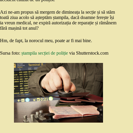
Azi ne-am propus să mergem de dimineața la secție și să stăm
toată ziua acolo să așteptăm ștampila, dacă doamne ferește își
ia vreun medical, ne expiră autorizația de reparație și rămânem
fără mașină tot anul?
Hm, de fapt, la norocul meu, poate ar fi mai bine.
Sursa foto:
ștampila secției de poliție
via Shutterstock.com