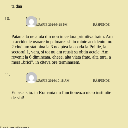
ta daa
Cr/st/an
26 FEBRUARIE 2016/9:18 PM
RĂSPUNDE
Patania ta ne arata din nou in ce tara primitiva traim. Am
n accidente usoare in palmares si tin minte accidentul nr.
2 cind am stat pina la 3 noaptea la coada la Politie, la
sectorul 1, vara, si tot nu am reusit sa obtin actele. Am
revenit la 6 dimineata, eheee, alta viata frate, alta tura, a
mers „brici”, in citeva ore terminasem.
Anca
27 FEBRUARIE 2016/10:18 AM
RĂSPUNDE
Eu asta stiu: in Romania nu functioneaza nicio institutie
de stat!