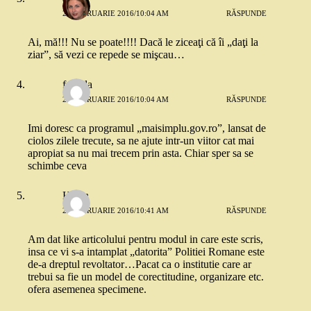
26 FEBRUARIE 2016/10:04 AM
RĂSPUNDE
Ai, mă!!! Nu se poate!!!! Dacă le ziceaţi că îi „daţi la
ziar”, să vezi ce repede se mişcau…
fabiola
26 FEBRUARIE 2016/10:04 AM
RĂSPUNDE
Imi doresc ca programul „maisimplu.gov.ro”, lansat de
ciolos zilele trecute, sa ne ajute intr-un viitor cat mai
apropiat sa nu mai trecem prin asta. Chiar sper sa se
schimbe ceva
Helen
26 FEBRUARIE 2016/10:41 AM
RĂSPUNDE
Am dat like articolului pentru modul in care este scris,
insa ce vi s-a intamplat „datorita” Politiei Romane este
de-a dreptul revoltator…Pacat ca o institutie care ar
trebui sa fie un model de corectitudine, organizare etc.
ofera asemenea specimene.