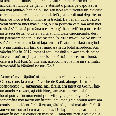
la bordul lui minuscul, a trecut alături de mine prin multe
accidente ridicole de genul: a aterizat o pisică pe capotă și n-
am mai putut-o închide o lună sau ne-a lovit frontal un biciclist
care apoi s-a urcat la loc pe bicicletă și a pornit mai departe, în
timp ce Tico a trebuit împins și tractat. La trei ani după Tico a
venit vremea unei mașini noi, o Kia perfectă care n-a avut nici
o vină să încapă pe mâna mea. Am găsit-o lovită în parcare de
niște zeci de ori, o dată i-au tăiat unii toate cauciucurile, deși
nu parcasem pe vreun loc marcat, în 2007 mi-au lovit-o unii în
spălătorie, zob i-au făcut fața, eu am lăsat-o murdară cu gând
s-o iau curată, am luat-o și murdară și cu botul acordeon. Am
vândut Kia în 2012, avea și soțul mașină și n-aveam deloc ce
face cu două mașini, am decis s-o păstrăm pe cea mai bună,
care n-a fost Kia. Și uite-așa, norocul meu la mașini s-a mutat
irevocabil la bătrânul nostru Golf.
Acum câteva săptămâni, soțul a decis că nu avem nevoie de
Casco, care, la o mașină veche de 8 ani, ajungea la sume
scandaloase. O săptămână mai târziu, am intrat cu Golful într-
un autobuz (exact, ați citit bine), am avut norocul să fiu la
locul potrivit în momentul potrivit și gata pocinogul. O
săptămână mai târziu am înfăptuit culmea ghinionului auto: am
comis un accident fără să vreau, fără să știu și mai ales fără să
am vreun contact cu mașina mea. De fapt, nici măcar nu mă
aflam în același cartier cu mașina. Ghinionul meu a lovit de la