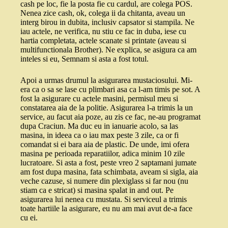
cash pe loc, fie la posta fie cu cardul, are colega POS.
Nenea zice cash, ok, colega ii da chitanta, aveau un
interg birou in dubita, inclusiv capsator si stampila. Ne
iau actele, ne verifica, nu stiu ce fac in duba, iese cu
hartia completata, actele scanate si printate (aveau si
multifunctionala Brother). Ne explica, se asigura ca am
inteles si eu, Semnam si asta a fost totul.
Apoi a urmas drumul la asigurarea mustaciosului. Mi-
era ca o sa se lase cu plimbari asa ca l-am timis pe sot. A
fost la asigurare cu actele masini, permisul meu si
constatarea aia de la politie. Asigurarea l-a trimis la un
service, au facut aia poze, au zis ce fac, ne-au programat
dupa Craciun. Ma duc eu in ianuarie acolo, sa las
masina, in ideea ca o iau max peste 3 zile, ca or fi
comandat si ei bara aia de plastic. De unde, imi ofera
masina pe perioada reparatiilor, adica minim 10 zile
lucratoare. Si asta a fost, peste vreo 2 saptamani jumate
am fost dupa masina, fata schimbata, aveam si sigla, aia
veche cazuse, si numere din plexiglass si far nou (nu
stiam ca e stricat) si masina spalat in and out. Pe
asigurarea lui nenea cu mustata. Si serviceul a trimis
toate hartiile la asigurare, eu nu am mai avut de-a face
cu ei.