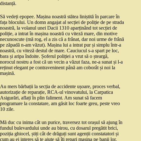
distanță.
Să vedeți epopee. Mașina noastră stătea liniștită în parcare în
fața blocului. Un domn angajat al secției de poliție de pe strada
noastră, la volanul unei Dacii 1310 aparținând tot secției de
poliție, a intrat în mașina noastră cu viteză mare, din motive
necunoscute (mă rog, el a zis că a frânat, dar noi urme de frână
pe zăpadă n-am văzut). Mașina lui a intrat pur și simplu într-a
noastră, cu viteză destul de mare. Cauciucul s-a spart pe loc,
bara și aripa îndoite. Șoferul poliției a vrut să o șteargă,
norocul nostru a fost că un vecin a văzut faza, ne-a sunat și l-a
reținut elegant pe contraveninent până am coborât și noi la
mașină.
Au mers bărbații la secția de accidente ușoare, proces verbal,
autorizație de reparație, RCA-ul vinovatului, la Carpatica
Asigurări, aflați în plin faliment. Am sunat să facem
programare la constatare, am găsit loc foarte greu, peste vreo
10 zile.
Mă duc cu inima cât un purice, traversez tot orașul să ajung în
fundul bulevardului unde au birou, cu dosarul pregătit brici,
poziția ghiocel, știți cât de drăguți sunt agenții constatatori și
cum au ei interes să te ajute să îți repari mașina pe banii lor.