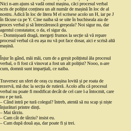
Nici n-am ajuns să vadă omul mașina, căci procesul verbal
scris de polițist conținea un alt număr de mașină în loc de al
nostru. Adică în loc de litera M el scrisese acolo un H, iar pe J
în făcuse ca pe Y. Cine naiba să se uite în buchiseala aia de
proces verbal și să întrezărească greșeala? Noi sigur nu, dar
agentul constatator, o da, el sigur da.
– Domnișoară dragă, mergeți frumos la secție să vă repare
procesul verbal că eu așa nu vă pot face dosar, aici e scrisă altă
mașină.
Înjur în gând, măi măi, cum de a greșit polițistul ăla procesul
verbal, o fi fost că vinovat a fost un alt polițist? Nooo, n-are
cum, domnii sunt imparțiali, ce naiba.
Traversez un sfert de oraș cu mașina lovită și pe roata de
rezervă, mă duc la secția de rutieră. Acolo aflu că procesul
verbal nu poate fi modificat decât de cel care l-a întocmit, care
nu e pe tură.
– Când intră pe tură colegul? întreb, atentă să nu scap și niște
înjurături printre dinți.
– Mai târziu.
– Cam cât de târziu? insist eu.
– Cam după două așa, dar poate fi și trei.