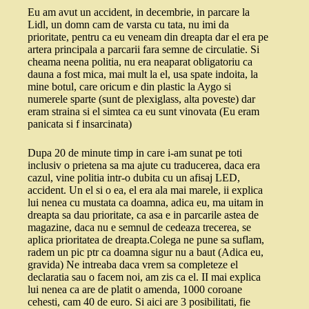
Eu am avut un accident, in decembrie, in parcare la
Lidl, un domn cam de varsta cu tata, nu imi da
prioritate, pentru ca eu veneam din dreapta dar el era pe
artera principala a parcarii fara semne de circulatie. Si
cheama neena politia, nu era neaparat obligatoriu ca
dauna a fost mica, mai mult la el, usa spate indoita, la
mine botul, care oricum e din plastic la Aygo si
numerele sparte (sunt de plexiglass, alta poveste) dar
eram straina si el simtea ca eu sunt vinovata (Eu eram
panicata si f insarcinata)
Dupa 20 de minute timp in care i-am sunat pe toti
inclusiv o prietena sa ma ajute cu traducerea, daca era
cazul, vine politia intr-o dubita cu un afisaj LED,
accident. Un el si o ea, el era ala mai marele, ii explica
lui nenea cu mustata ca doamna, adica eu, ma uitam in
dreapta sa dau prioritate, ca asa e in parcarile astea de
magazine, daca nu e semnul de cedeaza trecerea, se
aplica prioritatea de dreapta.Colega ne pune sa suflam,
radem un pic ptr ca doamna sigur nu a baut (Adica eu,
gravida) Ne intreaba daca vrem sa completeze el
declaratia sau o facem noi, am zis ca el. II mai explica
lui nenea ca are de platit o amenda, 1000 coroane
cehesti, cam 40 de euro. Si aici are 3 posibilitati, fie