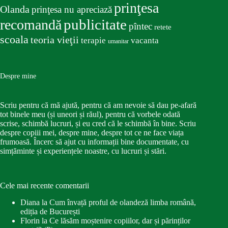
prinţesa
Olanda
prinţesa nu apreciază
publicitate
recomandă
pîntec
retete
scoala
teoria vieţii
terapie
vacanta
umanitar
Despre mine
Scriu pentru că mă ajută, pentru că am nevoie să dau pe-afară
tot binele meu (și uneori și răul), pentru că vorbele odată
scrise, schimbă lucruri, și eu cred că le schimbă în bine. Scriu
despre copiii mei, despre mine, despre tot ce ne face viața
frumoasă. Încerc să ajut cu informații bine documentate, cu
simțăminte și experiențele noastre, cu lucruri și stări.
Cele mai recente comentarii
Diana
la
Cum învață proful de olandeză limba română,
ediția de București
Florin
la
Ce lăsăm moștenire copiilor, dar și părinților