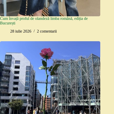
Cum învață proful de olandeză limba română, ediția de
București
28 iulie 2026
2 comentarii