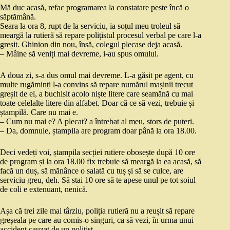
Mă duc acasă, refac programarea la constatare peste încă o
săptămână.
Seara la ora 8, rupt de la serviciu, ia soțul meu troleul să
meargă la rutieră să repare polițistul procesul verbal pe care l-a
greșit. Ghinion din nou, însă, colegul plecase deja acasă.
– Mâine să veniți mai devreme, i-au spus omului.
A doua zi, s-a dus omul mai devreme. L-a găsit pe agent, cu
multe rugăminți l-a convins să repare numărul mașinii trecut
greșit de el, a buchisit acolo niște litere care seamănă cu mai
toate celelalte litere din alfabet. Doar că ce să vezi, trebuie și
ștampilă. Care nu mai e.
– Cum nu mai e? A plecat? a întrebat al meu, stors de puteri.
– Da, domnule, ștampila are program doar până la ora 18.00.
Deci vedeți voi, ștampila secției rutiere obosește după 10 ore
de program și la ora 18.00 fix trebuie să meargă la ea acasă, să
facă un duș, să mănânce o salată cu tuș și să se culce, are
serviciu greu, deh. Să stai 10 ore să te apese unul pe tot soiul
de coli e extenuant, nenică.
Așa că trei zile mai târziu, poliția rutieră nu a reușit să repare
greșeala pe care au comis-o singuri, ca să vezi, în urma unui
accident cauzat de un polițist.