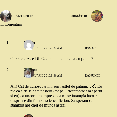
ANTERIOR
URMĂTOR
11 comentarii
Minela
26 FEBRUARIE 2016/3:37 AM
RĂSPUNDE
Oare ce o zice Dl. Godina de patania ta cu politia?
Teodora
26 FEBRUARIE 2016/8:46 AM
RĂSPUNDE
Ah! Cat de cunoscute imi sunt astfel de patanii… 🙂 Eu
zic ca e de la data nasterii (tot pe 1 decembrie am aparut
si eu) ca uneori am impresia ca mi se intampla lucruri
desprinse din filmele science fiction. Sa speram ca
stampila are chef de munca astazi.
andaz