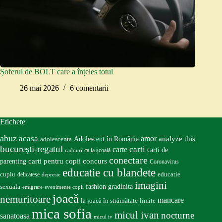
Șoferul de BOLT care a înțeles totul
26 mai 2026
6 comentarii
Etichete
abuz
acasa
amor
Adolescent în România
analyze this
adolescenta
bucureşti-regatul
carte
carti
carti de
ca la școală
cadouri
conectare
carti pentru copii
concurs
parenting
Coronavirus
educatie cu blandete
educatie
cuplu
delicatese
depresie
imagini
fashion
gradinita
sexuala
emigrare
evenimente copii
joacă
nemuritoare
mancare
la joacă în străinătate
limite
mica sofia
micul ivan
nocturne
sanatoasa
micul iv