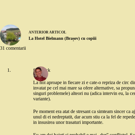
ANTERIOR
ARTICOL
La Hotel Bielmann (Brașov) cu copiii
31 comentarii
feedback
La noi aproape in fiecare zi e cate-o repriza de circ d
invatat pe cel mai mare sa ofere alternative, sa propu
singuri problemele) alteori nu (adica intervin eu, la ce
variante).
Pe moment era atat de stresant ca simteam sincer ca a
unul di ei nedreptatit, dar acum stiu ca la fel de repede l
in insusirea unor trasaturi importante.
Eu am doi baieti si probabil e mai „dur” conflictul. Sa