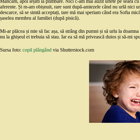
Mâncăm, apoi ieșim la plimbare. Nici c-am mai auzit urlete pe seara cu p
aferente. Și m-am obișnuit, rare sunt după-amiezele când nu urlă nici unul
descarce, să se simtă acceptați, tare mă mai speriam când era Sofia mică 
șaselea membru al familiei (după pisică).
Mi-ar plăcea și mie să fac așa, să strâng din pumni și să urlu la doamna
nu la ghișeul ei trebuia să stau. Iar ea să mă privească duios și să-mi sp
Sursa foto:
copil plângând
via Shutterstock.com