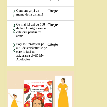
0
Cum am grijă de
Citește
mama de la distanță
1
0
Ce mai iei azi cu 158
Citește
de lei? O asigurare de
2
călătorii pentru tot
anul!
0
Poți să-i protejezi pe
Citește
alții de stricăciunile pe
3
care le faci tu –
asigurarea civilă My
Apologies