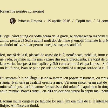
Regăsirile noastre cu zgomot
Printesa Urbana
19 aprilie 2016
Copiii mei
31 come
E lege: când ajung cu Sofia acasă de la grădi, se declanșează războiul st
zilnic, pentru că Sofia adună mult dor de mine și emoții înfrânate la grăd
amândoi mă vor doar pentru sine și se naște scandalul.
Ieri, trează de la 6, plecată de acasă de la 7, nemâncată, nebăută, intru
ne vadă, pe mine nu mă mai văzuse din seara precedentă, era topit de dor 
la acvariu. Începe să îmi explice grăbit cum schimbă el apa la pești. Sofi
un leu furios, Ivan se pune pe urlat de spaimă că a strigat soră-sa la el. 
Eu stăteam în fund lângă ușa de la intrare, cu poșeta răsturnată, cu teniși
stânga, Ivan urla în cealaltă ureche a mea. Vă spun sincer, eram atât de
mine stând jos, dacă doamne ferește ăștia doi urlau în capul meu în ti
adun mințile. Proces dificil, cu 200 de decibeli stereo în capul meu nem
Lacrimi multe curgeau pe fățucile lor roșii, îmi era milă de ei, îi înțele
liniște. Am încercat timid: