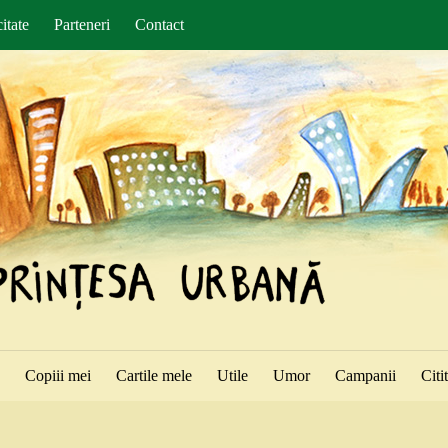
itate
Parteneri
Contact
ă
Copiii mei
Cartile mele
Utile
Umor
Campanii
Citi