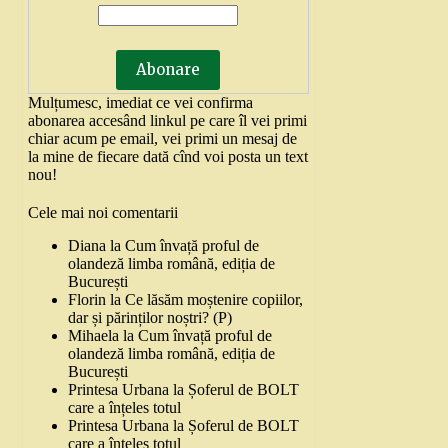
Mulțumesc, imediat ce vei confirma
abonarea accesând linkul pe care îl vei primi
chiar acum pe email, vei primi un mesaj de
la mine de fiecare dată cînd voi posta un text
nou!
Cele mai noi comentarii
Diana
la
Cum învață proful de
olandeză limba română, ediția de
București
Florin
la
Ce lăsăm moștenire copiilor,
dar și părinților noștri? (P)
Mihaela
la
Cum învață proful de
olandeză limba română, ediția de
București
Printesa Urbana
la
Șoferul de BOLT
care a înțeles totul
Printesa Urbana
la
Șoferul de BOLT
care a înțeles totul