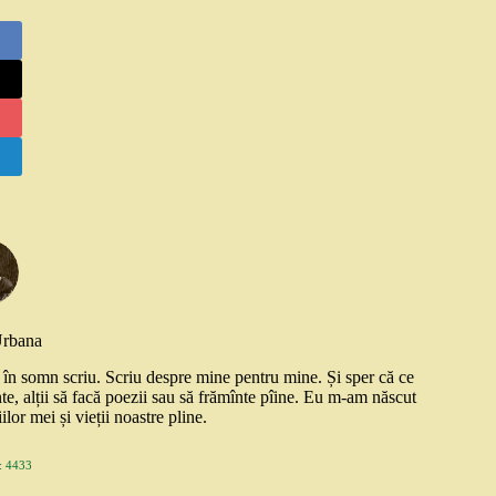
Urbana
și în somn scriu. Scriu despre mine pentru mine. Și sper că ce
nte, alții să facă poezii sau să frămînte pîine. Eu m-am născut
ilor mei și vieții noastre pline.
 4433