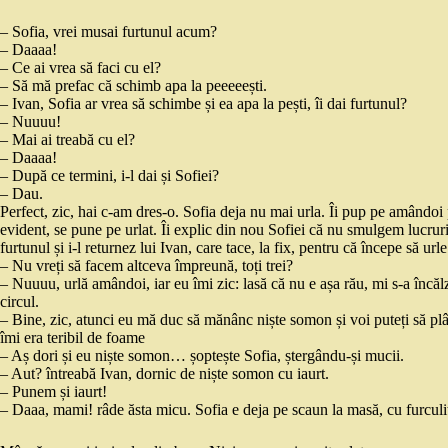
– Sofia, vrei musai furtunul acum?
– Daaaa!
– Ce ai vrea să faci cu el?
– Să mă prefac că schimb apa la peeeeești.
– Ivan, Sofia ar vrea să schimbe și ea apa la pești, îi dai furtunul?
– Nuuuu!
– Mai ai treabă cu el?
– Daaaa!
– După ce termini, i-l dai și Sofiei?
– Dau.
Perfect, zic, hai c-am dres-o. Sofia deja nu mai urla. Îi pup pe amândoi
evident, se pune pe urlat. Îi explic din nou Sofiei că nu smulgem lucruri d
furtunul și i-l returnez lui Ivan, care tace, la fix, pentru că începe să urle
– Nu vreți să facem altceva împreună, toți trei?
– Nuuuu, urlă amândoi, iar eu îmi zic: lasă că nu e așa rău, mi s-a încăl
circul.
– Bine, zic, atunci eu mă duc să mănânc niște somon și voi puteți să plâng
îmi era teribil de foame
– Aș dori și eu niște somon… șoptește Sofia, ștergându-și mucii.
– Aut? întreabă Ivan, dornic de niște somon cu iaurt.
– Punem și iaurt!
– Daaa, mami! râde ăsta micu. Sofia e deja pe scaun la masă, cu furculi