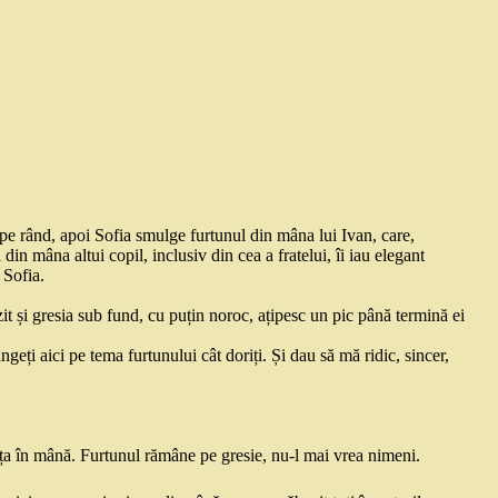
 pe rând, apoi Sofia smulge furtunul din mâna lui Ivan, care,
in mâna altui copil, inclusiv din cea a fratelui, îi iau elegant
 Sofia.
zit și gresia sub fund, cu puțin noroc, ațipesc un pic până termină ei
eți aici pe tema furtunului cât doriți. Și dau să mă ridic, sincer,
ța în mână. Furtunul rămâne pe gresie, nu-l mai vrea nimeni.