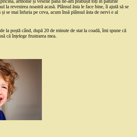
ricina, armonie și veselie până ne-am prăbușit toți în paturile
 la revenirea noastră acasă. Plânsul ăsta le face bine, îi ajută să se
și se mai înfuria pe ceva, acum însă plânsul ăsta de nervi e al
 de la poștă când, după 20 de minute de stat la coadă, îmi spune că
ună că înțelege frustrarea mea.