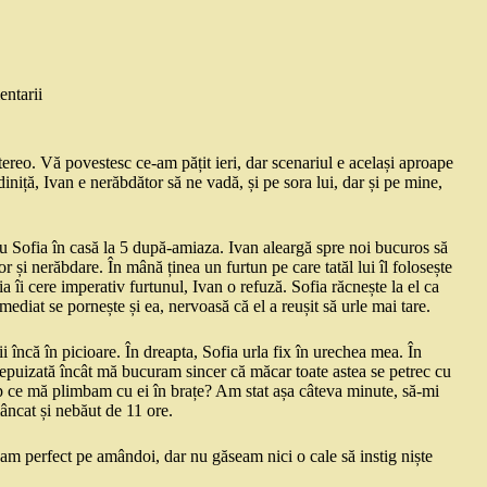
ntarii
ereo. Vă povestesc ce-am pățit ieri, dar scenariul e același aproape
iniță, Ivan e nerăbdător să ne vadă, și pe sora lui, dar și pe mine,
 cu Sofia în casă la 5 după-amiaza. Ivan aleargă spre noi bucuros să
și nerăbdare. În mână ținea un furtun pe care tatăl lui îl folosește
a îi cere imperativ furtunul, Ivan o refuză. Sofia răcnește la el ca
Imediat se pornește și ea, nervoasă că el a reușit să urle mai tare.
i încă în picioare. În dreapta, Sofia urla fix în urechea mea. În
 epuizată încât mă bucuram sincer că măcar toate astea se petrec cu
mp ce mă plimbam cu ei în brațe? Am stat așa câteva minute, să-mi
âncat și nebăut de 11 ore.
geam perfect pe amândoi, dar nu găseam nici o cale să instig niște