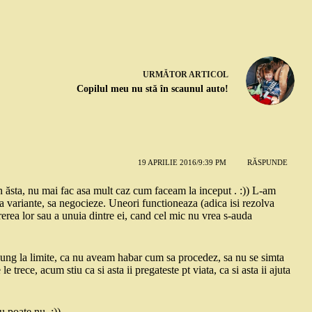
URMĂTOR
ARTICOL
Copilul meu nu stă în scaunul auto!
19 APRILIE 2016/9:39 PM
RĂSPUNDE
in ăsta, nu mai fac asa mult caz cum faceam la inceput . :)) L-am
na variante, sa negocieze. Uneori functioneaza (adica isi rezolva
rerea lor sau a unuia dintre ei, cand cel mic nu vrea s-auda
jung la limite, ca nu aveam habar cum sa procedez, sa nu se simta
e trece, acum stiu ca si asta ii pregateste pt viata, ca si asta ii ajuta
u poate nu. :))