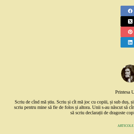
Printesa 
Scriu de cînd mă știu. Scriu și cît mă joc cu copiii, și sub duș, 
scriu pentru mine să fie de folos și altora. Unii s-au născut să cî
să scriu declarații de dragoste copi
ARTICOLE: