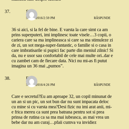
Sim
5 MAI 2016/2:59 PM
RĂSPUNDE
36 si aici, si la fel de bine. E varsta la care simt ca am
prins superputeri, imi implinesc toate visele…3 copii, o
cariera care sa ma implineasca si care sa ma stimuleze zi
de zi, un sot mega-super-fantastic, o familie si o casa in
care imbratisarile si pupici fac parte din meniul zilnic! Si
da, nu e usor sau confortabil de cele mai multe ori..dar e
cu zambet cam de fiecare data. Nici nu mi-as fi putut
imagina un 36 mai „pumos”.
Eu
5 MAI 2016/4:26 PM
RĂSPUNDE
Care e secretul?Eu am aproape 32, un copil minunat de
un an si un pic, un sot bun dar nu sunt impacata deloc
cu mine si cu varsta mea?Desi fizic nu imi arat anii, mi-
e frica mereu ca sunt prea batrana pentru sot si prea
prinsa de rutina ca sa ma mai iubeasca, as mai vrea un
bebe dar nu am curaj…pfaii cumva va invidiez