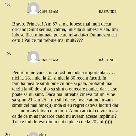
Irina
5 MAI 2016/8:33 AM
RĂSPUNDE
Bravo, Printesa! Am 57 si ma iubesc mai mult decat
oricand! Sunt senina, calma, linistita si iubesc viata. Imi
iubesc fiica minunata pe care mi-a dat-o Dumnezeu cat
cerul! Pai ce-mi trebuie mai mult????
Anca
5 MAI 2016/8:37 AM
RĂSPUNDE
Pentru mine varsta nu a fost niciodata importanta……
nici la 18…nici la 21 si nici la 30 recent facuti. In
familia mea te simti bine cu tine si gata. probabil mai
tarziu la 40 de ani o sa simt o oarecare panica dar…..se
poate sa nu simt. Daca ma intreaba cineva tot imi vine
sa spun 21 sau 25…nu stiu de ce, poate atunci m-am
simtit cel mai bine:))) mda si eu regret cateva lucruri dar
….. nu m-as intoarce in timp. Acum am tot ce vreau asa
ca de ce m-as intoarce cand nu aveam aceste impliniri?
Tot ce imi doresc din trecut e pielea de la 20 ani:)))))
alexandra