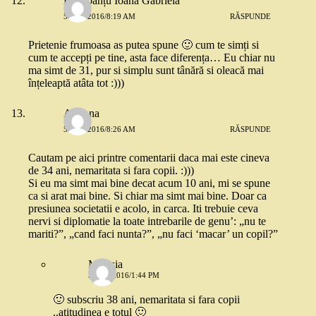
Dorobanțu Ioana Gabriela
5 MAI 2016/8:19 AM
RĂSPUNDE
Prietenie frumoasa as putea spune 🙂 cum te simți si
cum te accepți pe tine, asta face diferența… Eu chiar nu
ma simt de 31, pur si simplu sunt tânără si oleacă mai
înțeleaptă atâta tot :)))
Adriana
5 MAI 2016/8:26 AM
RĂSPUNDE
Cautam pe aici printre comentarii daca mai este cineva
de 34 ani, nemaritata si fara copii. :)))
Si eu ma simt mai bine decat acum 10 ani, mi se spune
ca si arat mai bine. Si chiar ma simt mai bine. Doar ca
presiunea societatii e acolo, in carca. Iti trebuie ceva
nervi si diplomatie la toate intrebarile de genu’: „nu te
mariti?”, „cand faci nunta?”, „nu faci ‘macar’ un copil?”
Micasia
5 MAI 2016/1:44 PM
🙂 subscriu 38 ani, nemaritata si fara copii
..atitudinea e totul 🙂