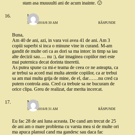
stam asa muuuulti ani de acum inainte. 🙂
Irina
5 MAI 2016/8:30 AM
RĂSPUNDE
Buna,
Am 40 de ani, azi, in vara voi avea 41 de ani. Am 3
copiii superbi si inca o minune vine in curand. M-am
gandit de multe ori ca as dori sa ma intorc in timp sa iau
alte decizii sau…. nu :), dar imaginea copiilor mei este
mai puternica decat dorinta tineretii.
As putea spune ca mi-e teama de ceea ce ne asteapta, ca
ar trebui sa acord mai multa atentie copiilor, ca ar trebui
sa am mai multa grija de mine, de el, dar……nu cred ca
putem controla asta. Cred ca trebuie sa ne bucuram de
orice clipa. Greu de realizat, dar merita incercat.
Maria
5 MAI 2016/8:31 AM
RĂSPUNDE
Eu fac 28 de ani luna aceasta. De cand am trecut de 25
de ani am o mare problema cu varsta mea si de multe ori
ma apuca plansul cand ma gandesc sau daca fac