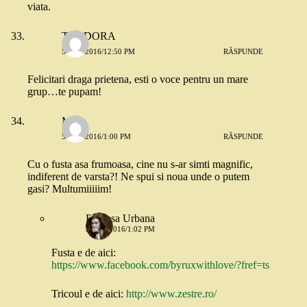
viata.
TEODORA
5 MAI 2016/12:50 PM
RĂSPUNDE
Felicitari draga prietena, esti o voce pentru un mare
grup…te pupam!
Miha
5 MAI 2016/1:00 PM
RĂSPUNDE
Cu o fusta asa frumoasa, cine nu s-ar simti magnific,
indiferent de varsta?! Ne spui si noua unde o putem
gasi? Multumiiiiim!
Printesa Urbana
5 MAI 2016/1:02 PM
Fusta e de aici:
https://www.facebook.com/byruxwithlove/?fref=ts
Tricoul e de aici:
http://www.zestre.ro/