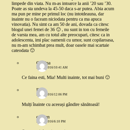
limpede din viata. Nu m-as intoarce la anii ’20 sau ’30.
Poate as sta undeva la 45-50 daca s-ar putea. Abia acum
ma pun pe mine pe primul loc (nu intotdeauna, dar
inainte nu o faceam niciodata pentru ca ma apuca
vinovatia). Nu simt ca am 50 de ani, dovada ca citesc
blogul unei femei de 36 🙂 , nu sunt in ton cu femeile
de varsta mea, am cu totul alte preocupari, citesc ca in
adolescenta, imi plac oamenii cu umor, sunt copilaroasa,
nu m-am schimbat prea mult, doar oasele mai scartaie
cateodata 🙂
Cristina
5 MAI 2016/10:41 AM
Ce faina esti, Mia! Multi inainte, tot mai buni 🙂
Bibi
5 MAI 2016/12:06 PM
Mulți înainte cu aceeași gândire sănătoasă!
carmen
5 MAI 2016/6:10 PM