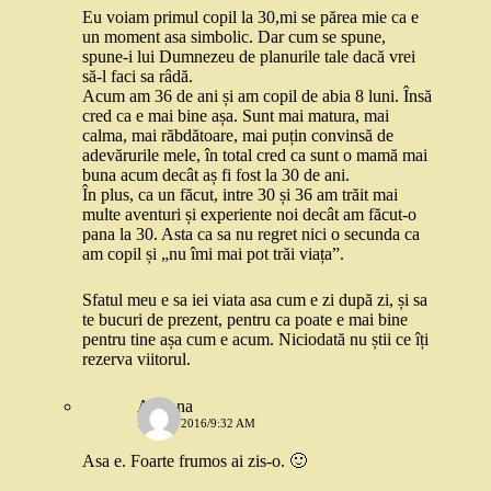
Eu voiam primul copil la 30,mi se părea mie ca e
un moment asa simbolic. Dar cum se spune,
spune-i lui Dumnezeu de planurile tale dacă vrei
să-l faci sa râdă.
Acum am 36 de ani și am copil de abia 8 luni. Însă
cred ca e mai bine așa. Sunt mai matura, mai
calma, mai răbdătoare, mai puțin convinsă de
adevărurile mele, în total cred ca sunt o mamă mai
buna acum decât aș fi fost la 30 de ani.
În plus, ca un făcut, intre 30 și 36 am trăit mai
multe aventuri și experiente noi decât am făcut-o
pana la 30. Asta ca sa nu regret nici o secunda ca
am copil și „nu îmi mai pot trăi viața”.
Sfatul meu e sa iei viata asa cum e zi după zi, și sa
te bucuri de prezent, pentru ca poate e mai bine
pentru tine așa cum e acum. Niciodată nu știi ce îți
rezerva viitorul.
Adriana
12 MAI 2016/9:32 AM
Asa e. Foarte frumos ai zis-o. 🙂