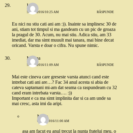
Iulia
5 MAI 2016/10:25 AM
RĂSPUNDE
Eu nici nu stiu cati ani am :)). Inainte sa implinesc 30 de
ani, stiam tot timpul si ma gandeam cu un pic de groaza
la pragul de 30. Acum, nu mai stiu. Adica stiu, am 33
imediat, dar ma simt muuult mai tanara, mai bine decat
oricand. Varsta e doar o cifra. Nu spune nimic.
Miruna
5 MAI 2016/11:09 AM
RĂSPUNDE
Mai este cineva care greseste varsta atunci cand este
intrebat cati ani are…? Fac 34 anul acesta si abia de
cateva saptamani mi-am dat seama ca raspundeam cu 32
cand eram intrebata varsta…. :))
Important e ca ma simt implinita dar si ca am unde sa
mai cresc, asta imi da aripi.
Maria
6 MAI 2016/11:00 AM
asa am facut eu anul trecut la nunta fratelui meu. o