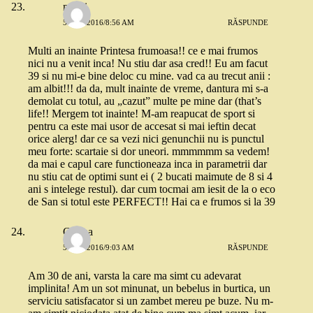
michi
5 MAI 2016/8:56 AM
RĂSPUNDE
Multi an inainte Printesa frumoasa!! ce e mai frumos
nici nu a venit inca! Nu stiu dar asa cred!! Eu am facut
39 si nu mi-e bine deloc cu mine. vad ca au trecut anii :
am albit!!! da da, mult inainte de vreme, dantura mi s-a
demolat cu totul, au „cazut” multe pe mine dar (that’s
life!! Mergem tot inainte! M-am reapucat de sport si
pentru ca este mai usor de accesat si mai ieftin decat
orice alerg! dar ce sa vezi nici genunchii nu is punctul
meu forte: scartaie si dor uneori. mmmmmm sa vedem!
da mai e capul care functioneaza inca in parametrii dar
nu stiu cat de optimi sunt ei ( 2 bucati maimute de 8 si 4
ani s intelege restul). dar cum tocmai am iesit de la o eco
de San si totul este PERFECT!! Hai ca e frumos si la 39
Corina
5 MAI 2016/9:03 AM
RĂSPUNDE
Am 30 de ani, varsta la care ma simt cu adevarat
implinita! Am un sot minunat, un bebelus in burtica, un
serviciu satisfacator si un zambet mereu pe buze. Nu m-