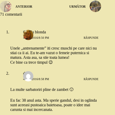
ANTERIOR
URMĂTOR
71 comentarii
Copila blonda
4 MAI 2016/8:50 PM
RĂSPUNDE
Unele „antrenamente” iti cresc muschi pe care nici nu
stiai ca ii ai. Eu te-am vazut o femeie puternica si
matura. Asta asa, sa stie toata lumea!
Ce bine ca trece timpul 😉
dojo
4 MAI 2016/8:58 PM
RĂSPUNDE
La multe sarbatoriri pline de zambet 🙂
Eu fac 38 anul asta. Ma sperie gandul, desi in oglinda
sunt aceeasi pustoaica baietoasa, poate o idee mai
carunta si mai incercanata.