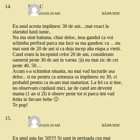
Deea C
5 MAI 2016/8:28 AM
RĂSPUNDE
Eu anul acesta implinesc 30 de ani…mai exact la
sfarsitul lunii iunie..
Nu ma simt batrana, chiar deloc, insa gandul ca voi
schimba prefixul parca ma face sa ma gandesc ca …nu
mai sunt de 20 de ani si ca deja incep alta etapa a vietii.
Cand eram la inceputul celor 20 de ani, consideram
oamenii peste 30 de ani in varsta :))) nu mai zic de cei
peste 40, 50…
Acum s-a schimbat situatia, nu mai vad lucrurile asa
deloc.. si nu pentru ca urmeaza sa implinesc eu 30, ci
probabil pentru ca m-am mai maturizat. La fel ca si tine,
nu observam copilasii mici, iar de cand am devenit
mama (1 an si 2l) ii observ peste tot si parca imi vad
fetita in fiecare bebe 🙂
Te pup!
Mia
5 MAI 2016/8:28 AM
RĂSPUNDE
Eu anul asta fac 50!!!! Si sunt in perioada cea mai