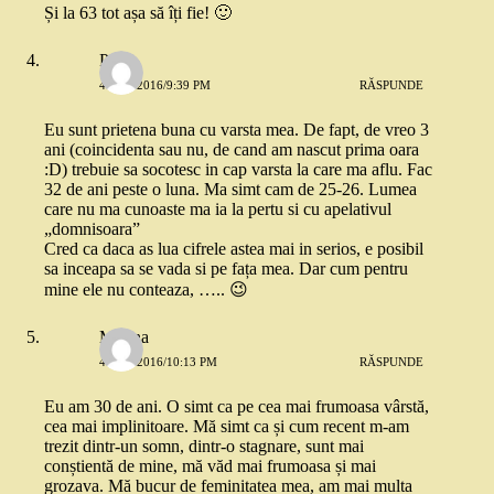
Și la 63 tot așa să îți fie! 🙂
Paula
4 MAI 2016/9:39 PM
RĂSPUNDE
Eu sunt prietena buna cu varsta mea. De fapt, de vreo 3
ani (coincidenta sau nu, de cand am nascut prima oara
:D) trebuie sa socotesc in cap varsta la care ma aflu. Fac
32 de ani peste o luna. Ma simt cam de 25-26. Lumea
care nu ma cunoaste ma ia la pertu si cu apelativul
„domnisoara”
Cred ca daca as lua cifrele astea mai in serios, e posibil
sa inceapa sa se vada si pe fața mea. Dar cum pentru
mine ele nu conteaza, ….. 😉
Marina
4 MAI 2016/10:13 PM
RĂSPUNDE
Eu am 30 de ani. O simt ca pe cea mai frumoasa vârstă,
cea mai implinitoare. Mă simt ca și cum recent m-am
trezit dintr-un somn, dintr-o stagnare, sunt mai
conștientă de mine, mă văd mai frumoasa și mai
grozava. Mă bucur de feminitatea mea, am mai multa