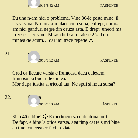
5 MAI 2016/8:42 AM
RĂSPUNDE
Eu una n-am nici o problema. Vine 36-le peste mine, il
las sa vina. Nu prea-mi place cum suna, e drept, dar n-
am nici ganduri negre din cauza asta. E drept, uneori ma
trezesc … visand. Mi-as dori sa retraiesc 25-ul cu
mintea de acum… dar imi trece repede 🙂
ioana
5 MAI 2016/8:52 AM
RĂSPUNDE
Cred ca fiecare varsta e frumoasa daca culegem
frumosul si bucuriile din ea.
Mor dupa fustita si tricoul tau. Ne spui si noua sursa?
Corina
5 MAI 2016/8:53 AM
RĂSPUNDE
Si la 40 e bine! 🙂 Experimentez eu de doua luni.
De fapt, e bine la orice varsta, atat timp cat te simti bine
cu tine, cu ceea ce faci in viata.