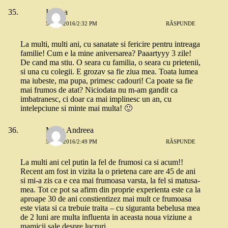
Iuliana
5 MAI 2016/2:32 PM
RĂSPUNDE
La multi, multi ani, cu sanatate si fericire pentru intreaga
familie! Cum e la mine aniversarea? Paaartyyy 3 zile!
De cand ma stiu. O seara cu familia, o seara cu prietenii,
si una cu colegii. E grozav sa fie ziua mea. Toata lumea
ma iubeste, ma pupa, primesc cadouri! Ca poate sa fie
mai frumos de atat? Niciodata nu m-am gandit ca
imbatranesc, ci doar ca mai implinesc un an, cu
intelepciune si minte mai multa! 🙂
Maria Andreea
5 MAI 2016/2:49 PM
RĂSPUNDE
La multi ani cel putin la fel de frumosi ca si acum!!
Recent am fost in vizita la o prietena care are 45 de ani
si mi-a zis ca e cea mai frumoasa varsta, la fel si matusa-
mea. Tot ce pot sa afirm din proprie experienta este ca la
aproape 30 de ani constientizez mai mult ce frumoasa
este viata si ca trebuie traita – cu siguranta bebelusa mea
de 2 luni are multa influenta in aceasta noua viziune a
mamicii sale despre lucruri.