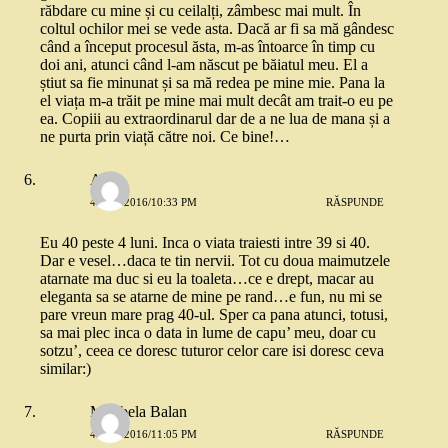
răbdare cu mine și cu ceilalți, zâmbesc mai mult. În
coltul ochilor mei se vede asta. Dacă ar fi sa mă gândesc
când a început procesul ăsta, m-as întoarce în timp cu
doi ani, atunci când l-am născut pe băiatul meu. El a
știut sa fie minunat și sa mă redea pe mine mie. Pana la
el viața m-a trăit pe mine mai mult decât am trait-o eu pe
ea. Copiii au extraordinarul dar de a ne lua de mana și a
ne purta prin viață către noi. Ce bine!…
Aura
4 MAI 2016/10:33 PM
RĂSPUNDE
Eu 40 peste 4 luni. Inca o viata traiesti intre 39 si 40.
Dar e vesel…daca te tin nervii. Tot cu doua maimutzele
atarnate ma duc si eu la toaleta…ce e drept, macar au
eleganta sa se atarne de mine pe rand…e fun, nu mi se
pare vreun mare prag 40-ul. Sper ca pana atunci, totusi,
sa mai plec inca o data in lume de capu’ meu, doar cu
sotzu’, ceea ce doresc tuturor celor care isi doresc ceva
similar:)
Mirabela Balan
4 MAI 2016/11:05 PM
RĂSPUNDE