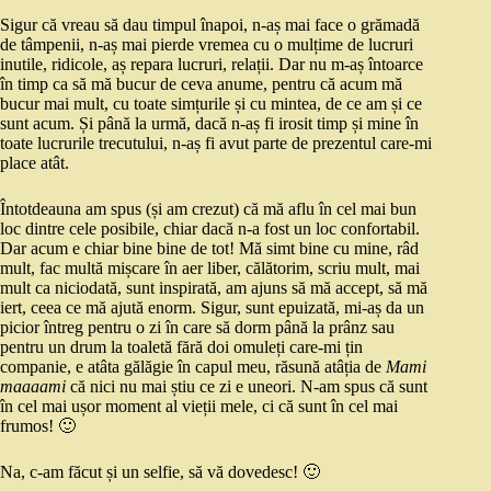
Sigur că vreau să dau timpul înapoi, n-aș mai face o grămadă
de tâmpenii, n-aș mai pierde vremea cu o mulțime de lucruri
inutile, ridicole, aș repara lucruri, relații. Dar nu m-aș întoarce
în timp ca să mă bucur de ceva anume, pentru că acum mă
bucur mai mult, cu toate simțurile și cu mintea, de ce am și ce
sunt acum. Și până la urmă, dacă n-aș fi irosit timp și mine în
toate lucrurile trecutului, n-aș fi avut parte de prezentul care-mi
place atât.
Întotdeauna am spus (și am crezut) că mă aflu în cel mai bun
loc dintre cele posibile, chiar dacă n-a fost un loc confortabil.
Dar acum e chiar bine bine de tot! Mă simt bine cu mine, râd
mult, fac multă mișcare în aer liber, călătorim, scriu mult, mai
mult ca niciodată, sunt inspirată, am ajuns să mă accept, să mă
iert, ceea ce mă ajută enorm. Sigur, sunt epuizată, mi-aș da un
picior întreg pentru o zi în care să dorm până la prânz sau
pentru un drum la toaletă fără doi omuleți care-mi țin
companie, e atâta gălăgie în capul meu, răsună atâția de
Mami
maaaami
că nici nu mai știu ce zi e uneori. N-am spus că sunt
în cel mai ușor moment al vieții mele, ci că sunt în cel mai
frumos! 🙂
Na, c-am făcut și un selfie, să vă dovedesc! 🙂