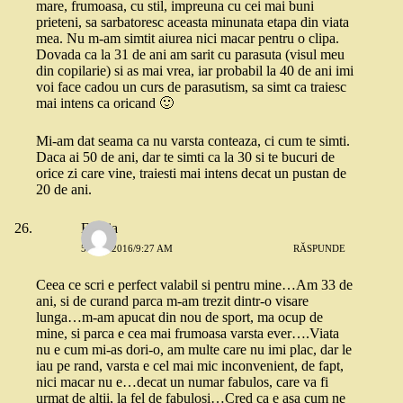
mare, frumoasa, cu stil, impreuna cu cei mai buni
prieteni, sa sarbatoresc aceasta minunata etapa din viata
mea. Nu m-am simtit aiurea nici macar pentru o clipa.
Dovada ca la 31 de ani am sarit cu parasuta (visul meu
din copilarie) si as mai vrea, iar probabil la 40 de ani imi
voi face cadou un curs de parasutism, sa simt ca traiesc
mai intens ca oricand 🙂
Mi-am dat seama ca nu varsta conteaza, ci cum te simti.
Daca ai 50 de ani, dar te simti ca la 30 si te bucuri de
orice zi care vine, traiesti mai intens decat un pustan de
20 de ani.
Emilia
5 MAI 2016/9:27 AM
RĂSPUNDE
Ceea ce scri e perfect valabil si pentru mine…Am 33 de
ani, si de curand parca m-am trezit dintr-o visare
lunga…m-am apucat din nou de sport, ma ocup de
mine, si parca e cea mai frumoasa varsta ever….Viata
nu e cum mi-as dori-o, am multe care nu imi plac, dar le
iau pe rand, varsta e cel mai mic inconvenient, de fapt,
nici macar nu e…decat un numar fabulos, care va fi
urmat de altii, la fel de fabulosi…Cred ca e asa cum ne