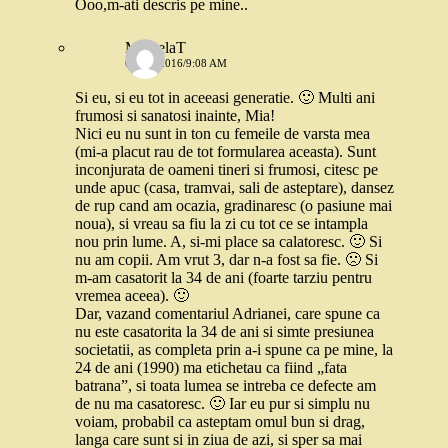
Ooo,m-ati descris pe mine..
MihaelaT
6 MAI 2016/9:08 AM
Si eu, si eu tot in aceeasi generatie. 🙂 Multi ani
frumosi si sanatosi inainte, Mia!
Nici eu nu sunt in ton cu femeile de varsta mea
(mi-a placut rau de tot formularea aceasta). Sunt
inconjurata de oameni tineri si frumosi, citesc pe
unde apuc (casa, tramvai, sali de asteptare), dansez
de rup cand am ocazia, gradinaresc (o pasiune mai
noua), si vreau sa fiu la zi cu tot ce se intampla
nou prin lume. A, si-mi place sa calatoresc. 🙂 Si
nu am copii. Am vrut 3, dar n-a fost sa fie. 🙁 Si
m-am casatorit la 34 de ani (foarte tarziu pentru
vremea aceea). 🙂
Dar, vazand comentariul Adrianei, care spune ca
nu este casatorita la 34 de ani si simte presiunea
societatii, as completa prin a-i spune ca pe mine, la
24 de ani (1990) ma etichetau ca fiind „fata
batrana”, si toata lumea se intreba ce defecte am
de nu ma casatoresc. 🙂 Iar eu pur si simplu nu
voiam, probabil ca asteptam omul bun si drag,
langa care sunt si in ziua de azi, si sper sa mai