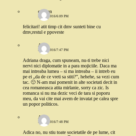
carmen
5 MAI 2016/6:09 PM
felicitari! atit timp cit dmv sunteti bine cu
dmv,restul e ppoveste
Ana
5 MAI 2016/7:47 PM
Adriana draga, cum spuneam, nu-ti trebe nici
nervi nici diplomatie in a para mojiciile. Daca ma
mai intreaba lumea – si ma intreaba – ii intreb eu
pe ei „da de ce vreti sa stiti?”, hehehe, sa vezi cum
tac. 🙂 N-am mai pomenit in alte societati decit in
cea romaneasca atita mirlanie, sorry ca zic. Is
romanca si nu ma dezic veci de tara si poporu
meu, da vai cite mai avem de invatat pe calea spre
un popor politicos.
Ana
5 MAI 2016/7:48 PM
Adica no, nu stiu toate societatile de pe lume, cit