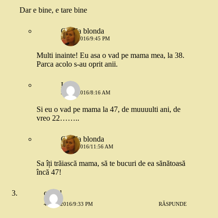
Dar e bine, e tare bine
Copila blonda
4 MAI 2016/9:45 PM
Multi inainte! Eu asa o vad pe mama mea, la 38.
Parca acolo s-au oprit anii.
Ina
5 MAI 2016/8:16 AM
Si eu o vad pe mama la 47, de muuuulti ani, de
vreo 22……..
Copila blonda
5 MAI 2016/11:56 AM
Sa îți trăiască mama, să te bucuri de ea sănătoasă
încă 47!
catgal
4 MAI 2016/9:33 PM
RĂSPUNDE