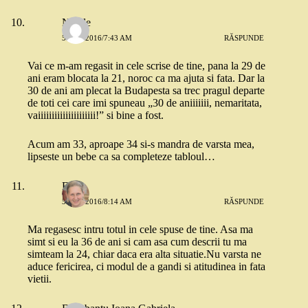
Nicole
5 MAI 2016/7:43 AM
RĂSPUNDE
Vai ce m-am regasit in cele scrise de tine, pana la 29 de
ani eram blocata la 21, noroc ca ma ajuta si fata. Dar la
30 de ani am plecat la Budapesta sa trec pragul departe
de toti cei care imi spuneau „30 de aniiiiiii, nemaritata,
vaiiiiiiiiiiiiiiiiiiiii!” si bine a fost.
Acum am 33, aproape 34 si-s mandra de varsta mea,
lipseste un bebe ca sa completeze tabloul…
Eliza
5 MAI 2016/8:14 AM
RĂSPUNDE
Ma regasesc intru totul in cele spuse de tine. Asa ma
simt si eu la 36 de ani si cam asa cum descrii tu ma
simteam la 24, chiar daca era alta situatie.Nu varsta ne
aduce fericirea, ci modul de a gandi si atitudinea in fata
vietii.