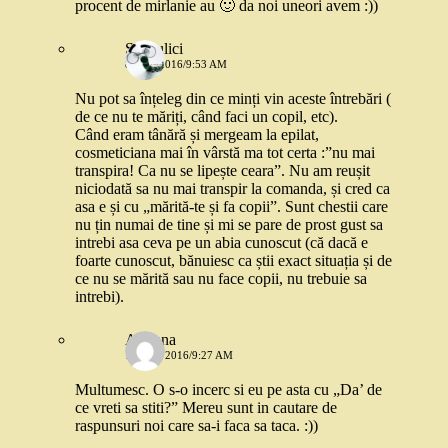
procent de mirlanie au 🙂 da noi uneori avem :))
Scrisulici
8 MAI 2016/9:53 AM
Nu pot sa înțeleg din ce minți vin aceste întrebări (
de ce nu te măriți, când faci un copil, etc).
Când eram tânără și mergeam la epilat,
cosmeticiana mai în vârstă ma tot certa :”nu mai
transpira! Ca nu se lipește ceara”. Nu am reușit
niciodată sa nu mai transpir la comanda, și cred ca
asa e și cu „mărită-te și fa copii”. Sunt chestii care
nu țin numai de tine și mi se pare de prost gust sa
intrebi asa ceva pe un abia cunoscut (că dacă e
foarte cunoscut, bănuiesc ca știi exact situația și de
ce nu se mărită sau nu face copii, nu trebuie sa
intrebi).
Adriana
12 MAI 2016/9:27 AM
Multumesc. O s-o incerc si eu pe asta cu „Da’ de
ce vreti sa stiti?” Mereu sunt in cautare de
raspunsuri noi care sa-i faca sa taca. :))