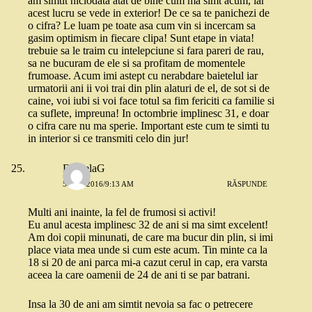
am simtit niciodata atat de bine cum ma simt acum, iar
acest lucru se vede in exterior! De ce sa te panichezi de
o cifra? Le luam pe toate asa cum vin si incercam sa
gasim optimism in fiecare clipa! Sunt etape in viata!
trebuie sa le traim cu intelepciune si fara pareri de rau,
sa ne bucuram de ele si sa profitam de momentele
frumoase. Acum imi astept cu nerabdare baietelul iar
urmatorii ani ii voi trai din plin alaturi de el, de sot si de
caine, voi iubi si voi face totul sa fim fericiti ca familie si
ca suflete, impreuna! In octombrie implinesc 31, e doar
o cifra care nu ma sperie. Important este cum te simti tu
in interior si ce transmiti celo din jur!
DanielaG
5 MAI 2016/9:13 AM
RĂSPUNDE
Multi ani inainte, la fel de frumosi si activi!
Eu anul acesta implinesc 32 de ani si ma simt excelent!
Am doi copii minunati, de care ma bucur din plin, si imi
place viata mea unde si cum este acum. Tin minte ca la
18 si 20 de ani parca mi-a cazut cerul in cap, era varsta
aceea la care oamenii de 24 de ani ti se par batrani.
Insa la 30 de ani am simtit nevoia sa fac o petrecere