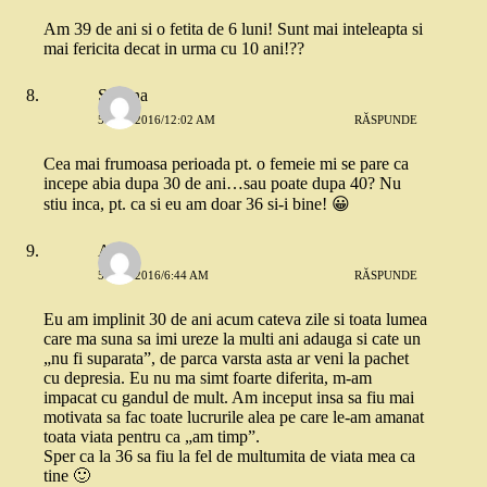
Am 39 de ani si o fetita de 6 luni! Sunt mai inteleapta si
mai fericita decat in urma cu 10 ani!??
Suzana
5 MAI 2016/12:02 AM
RĂSPUNDE
Cea mai frumoasa perioada pt. o femeie mi se pare ca
incepe abia dupa 30 de ani…sau poate dupa 40? Nu
stiu inca, pt. ca si eu am doar 36 si-i bine! 😀
Anda
5 MAI 2016/6:44 AM
RĂSPUNDE
Eu am implinit 30 de ani acum cateva zile si toata lumea
care ma suna sa imi ureze la multi ani adauga si cate un
„nu fi suparata”, de parca varsta asta ar veni la pachet
cu depresia. Eu nu ma simt foarte diferita, m-am
impacat cu gandul de mult. Am inceput insa sa fiu mai
motivata sa fac toate lucrurile alea pe care le-am amanat
toata viata pentru ca „am timp”.
Sper ca la 36 sa fiu la fel de multumita de viata mea ca
tine 🙂