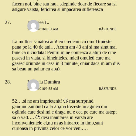
facem noi, bine sau rau…depinde doar de fiecare sa isi
asigure varsta, fericirea si impacarea sufleteasca
Andreea L.
5 MAI 2016/9:51 AM
RĂSPUNDE
La multi si sanatosi ani! eu credeam ca omul traieste
pana pe la 40 de ani… Acum am 43 ani si ma simt mai
bine ca niciodata! Pentru mine conteaza alaturi de cine
pasesti in viata, si bineinteles, micii omuleti care ma
gasesc oriunde in casa in 3 minute( chiar daca m-am dus
sa beau un pahar cu apa).
Mihaela Dumitru
5 MAI 2016/9:55 AM
RĂSPUNDE
52….si ne am imprietenit! 🙂 ma surrprind
gandind,simtind ca la 25,ma trezeste imaginea din
oglinda care desi mi e draga nu e cea pe care ma astept
sa o vad…. 🙂 desi inaintarea in varsta are
inconvenientele ei,nu m as intoarce in timp,sunt
curioasa in privinta celor ce vor veni….