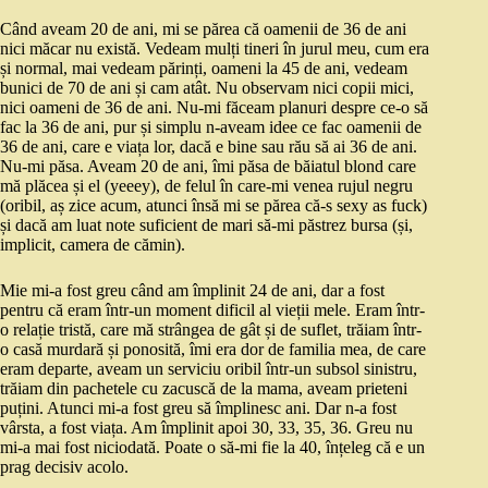
Când aveam 20 de ani, mi se părea că oamenii de 36 de ani
nici măcar nu există. Vedeam mulți tineri în jurul meu, cum era
și normal, mai vedeam părinți, oameni la 45 de ani, vedeam
bunici de 70 de ani și cam atât. Nu observam nici copii mici,
nici oameni de 36 de ani. Nu-mi făceam planuri despre ce-o să
fac la 36 de ani, pur și simplu n-aveam idee ce fac oamenii de
36 de ani, care e viața lor, dacă e bine sau rău să ai 36 de ani.
Nu-mi păsa. Aveam 20 de ani, îmi păsa de băiatul blond care
mă plăcea și el (yeeey), de felul în care-mi venea rujul negru
(oribil, aș zice acum, atunci însă mi se părea că-s sexy as fuck)
și dacă am luat note suficient de mari să-mi păstrez bursa (și,
implicit, camera de cămin).
Mie mi-a fost greu când am împlinit 24 de ani, dar a fost
pentru că eram într-un moment dificil al vieții mele. Eram într-
o relație tristă, care mă strângea de gât și de suflet, trăiam într-
o casă murdară și ponosită, îmi era dor de familia mea, de care
eram departe, aveam un serviciu oribil într-un subsol sinistru,
trăiam din pachetele cu zacuscă de la mama, aveam prieteni
puțini. Atunci mi-a fost greu să împlinesc ani. Dar n-a fost
vârsta, a fost viața. Am împlinit apoi 30, 33, 35, 36. Greu nu
mi-a mai fost niciodată. Poate o să-mi fie la 40, înțeleg că e un
prag decisiv acolo.