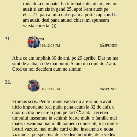
ruda de-a cumnatei l-a intrebat cati ani am, eu am
auzit si am zis in gand 25, apoi l-am auzit pe
el….27. parca mi-a dat o palma peste cap cand l-
am auzit, desi pana atunci chiar imi spuneam
varsta corecta :)))
Andreea
5 MAI 2016/12:08 PM
RĂSPUNDE
Abia ce am implinit 30 de ani, pe 29 aprilie. Dar nu ma
simt de atatia, ci de mai putin. Si am un copil de 2 ani.
Cred ca noi decidem cum ne simtim.
Ana
5 MAI 2016/12:17 PM
RĂSPUNDE
Frumos scris. Pentru mine varsta nu are si nu a avut
nicio importanta (cel putin pana acum la 32 de ani). e
doar o cifra pe care o pun pe tort 🙂 atat. Trecerea
timpului inseamna in schimb foarte mult: o familie mai
mare, inseamna mai multi oameni cunoscuti, mai multe
locuri vazute, mai multe carti citite, inseamna o noua
viziune si perspectiva de a vedea lucrurile, de a vedea