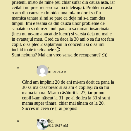
prietenii misto de mine (eu chiar sufar din cauza asta, iar
ceilalti nu prea reusesc sa ma inteleaga). Problema asta
o am din cauza ca intotdeauna mi-am dorit sa fiu
mamica tanara si mi se pare ca deja mi s-a cam dus
timpul. Imi e teama ca din cauza unor probleme de
sanatate o sa dureze mult pana o sa raman insarcinata
(inca nu ne-am apucat de lucru) si varsta deja nu mai e
in avantajul meu. Cred ca daca la 30 ani o sa fiu tot fara
copil, o sa plec 2 saptamani in concediu si o sa imi
inchid toate telefoanele 🙁
Sunt nebuna? Mai am vreo sansa de recuperare? :)))
Raluca
5 MAI 2016/9:24 AM
Când am împlinit 20 de ani mi-am dorit ca pana la
30 sa ma căsătoresc si sa am 4 copilași ca sa fiu
mama tânara. M-am căsătorit la 27, iar primul
copil l-am născut la 31, pe al doilea la 33 si sunt
mama super tânara, chiar mai tânara ca la 20.
Succes in ceea ce ți-ai propus!
Scrisulici
8 MAI 2016/10:17 AM