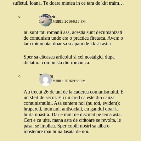
sufletul, Ioana. Te doare mintea in ce tara de kkt traim…
o femeie
2 SEPTEMBRIE 2016/6:13 PM
nu sunt toti romanii asa, acestia sunt dezumanizati
de comunism unde era o practica fireasca. Avem o
tara minunata, doar sa scapam de kkt-ii astia.
Sper sa citeasca articolul si cei nostalgici dupa
dictatura comunista din romanica.
Raluca
2 SEPTEMBRIE 2016/9:53 PM
Au trecut 26 de ani de la caderea comunismului. E
un sfert de secol. Eu nu cred ca este din cauza
comunismului. Asa suntem noi (nu toti, evident):
hrapareti, inumani, antisociali, cu gandul doar la
burta noastra. Dar e mult de discutat pe tema asta.
Cert e ca uite, mana asta de cititoare se revolta, le
pasa, se implica. Sper copiii nostri sa aiba o
mostenire mai buna lasata de noi.