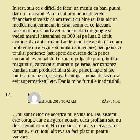
In rest, stiu ca e dificil de facut un meniu cu bani putini,
dar nu imposibil. Am trecut prin perioade grele
financiare si va zic ca am trecut cu bine (si fara niciun
medicament cumparat in casa, semn ca ce faceam,
faceam bine). Cand aveti rabdare dati un google si
vedeti meniul histaminei cu 300 lei pe luna 2 adulti
acum cativa ani – m-am isnpirat mult de acolo (si eu am
probleme cu alergiile si limitari alimentare): iau gaina cu
totul si portionez (sau spate de curcan de la penes
curcanul, eventual de la tzara o pulpa de porc), imi fac
magiunuri, zarzavat si muraturi pe iarna, achizitionez
cantitati mari produse(faina si fac paine), lapte si fac
iaurt sau branzica, cascaval, cumpar numai de sezon si
evit supermarketul etc. Dar la mine furtul e inadmisibil.
Corina
2 SEPTEMBRIE 2016/10:02 AM
RĂSPUNDE
…nu sunt deloc de acordca nu e vina lor. Da, sistemul
este corupt, dar e alegerea noastra daca profitam sau nu
de sistemul corupt. Nu mai zic ca e una sa iei acasa ce
ramane ..si cu totul altceva sa faci platouri pentru
vanzare.