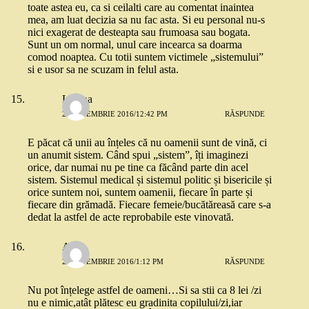
toate astea eu, ca si ceilalti care au comentat inaintea
mea, am luat decizia sa nu fac asta. Si eu personal nu-s
nici exagerat de desteapta sau frumoasa sau bogata.
Sunt un om normal, unul care incearca sa doarma
comod noaptea. Cu totii suntem victimele „sistemului”
si e usor sa ne scuzam in felul asta.
Liliana
2 SEPTEMBRIE 2016/12:42 PM
RĂSPUNDE
E păcat că unii au înțeles că nu oamenii sunt de vină, ci
un anumit sistem. Când spui „sistem”, îți imaginezi
orice, dar numai nu pe tine ca făcând parte din acel
sistem. Sistemul medical și sistemul politic și bisericile și
orice suntem noi, suntem oamenii, fiecare în parte și
fiecare din grămadă. Fiecare femeie/bucătăreasă care s-a
dedat la astfel de acte reprobabile este vinovată.
Aura
2 SEPTEMBRIE 2016/1:12 PM
RĂSPUNDE
Nu pot înțelege astfel de oameni…Si sa stii ca 8 lei /zi
nu e nimic,atât plătesc eu gradinita copilului/zi,iar