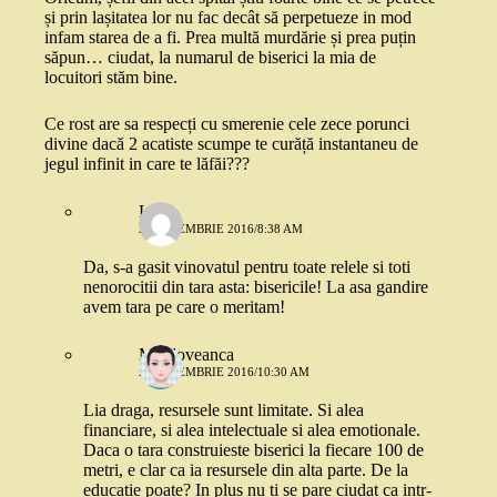
și prin lașitatea lor nu fac decât să perpetueze in mod
infam starea de a fi. Prea multă murdărie și prea puțin
săpun… ciudat, la numarul de biserici la mia de
locuitori stăm bine.
Ce rost are sa respecți cu smerenie cele zece porunci
divine dacă 2 acatiste scumpe te curăță instantaneu de
jegul infinit in care te lăfăi???
Lia
2 SEPTEMBRIE 2016/8:38 AM
Da, s-a gasit vinovatul pentru toate relele si toti
nenorocitii din tara asta: bisericile! La asa gandire
avem tara pe care o meritam!
Moldoveanca
2 SEPTEMBRIE 2016/10:30 AM
Lia draga, resursele sunt limitate. Si alea
financiare, si alea intelectuale si alea emotionale.
Daca o tara construieste biserici la fiecare 100 de
metri, e clar ca ia resursele din alta parte. De la
educatie poate? In plus nu ti se pare ciudat ca intr-