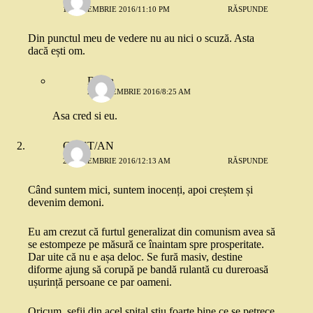
1 SEPTEMBRIE 2016/11:10 PM
RĂSPUNDE
Din punctul meu de vedere nu au nici o scuză. Asta
dacă ești om.
Diana
2 SEPTEMBRIE 2016/8:25 AM
Asa cred si eu.
CR/ST/AN
2 SEPTEMBRIE 2016/12:13 AM
RĂSPUNDE
Când suntem mici, suntem inocenți, apoi creștem și
devenim demoni.
Eu am crezut că furtul generalizat din comunism avea să
se estompeze pe măsură ce înaintam spre prosperitate.
Dar uite că nu e așa deloc. Se fură masiv, destine
diforme ajung să corupă pe bandă rulantă cu dureroasă
ușurință persoane ce par oameni.
Oricum, șefii din acel spital știu foarte bine ce se petrece