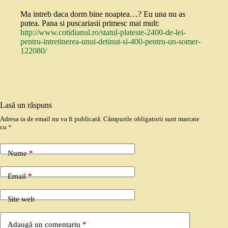
Ma intreb daca dorm bine noaptea…? Eu una nu as
putea. Pana si puscariasii primesc mai mult:
http://www.cotidianul.ro/statul-plateste-2400-de-lei-
pentru-intretinerea-unui-detinut-si-400-pentru-un-somer-
122080/
Lasă un răspuns
Adresa ta de email nu va fi publicată.
Câmpurile obligatorii sunt marcate
cu
*
Nume
*
Email
*
Site web
Adaugă un comentariu
*