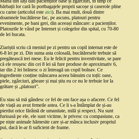
Maria din Iași dau pacienților oase și zgârciuri, în timp ce
bărbații lor cară în portbagajele proprii sacoșe și caserole pline
cu carne (articolul este
aici
). Ba mai mult, două dintre
doamnele bucătărese fac, pe ascuns, platouri pentru
evenimente, pe bani grei, din aceeași mâncare: a pacienților.
Platourile le vând pe Internet și colegelor din spital, cu 70-80
de lei bucata.
Ziariștii scriu că meniul pe zi pentru un copil internat este de
6-8 lei pe zi. Din suma asta colosală, bucătăresele trebuie să
pregătească trei mese. Eu le felicit pentru inventivitate, se pare
că ele reușesc din cei 8 lei să fure produse de aproximativ 6,
iar din 2 lei hrănesc o zi întreagă un copil bolnav. Ce
ingrediente conține mâncarea aceea bănuim cu toții: oase,
piele, zgârciuri, gheare și mai știu eu ce nu le trebuie lor la
grătare și „platouri”.
Eu stau să mă gândesc ce fel de om face așa o afacere. Ce fel
de viață au avut femeile astea. Ce li s-a întâmplat de și-au
pierdut orice fărâmă de umanitate, milă și respect. Nu sunt
furioasă pe ele, ele sunt victime, le privesc cu compasiune, ca
pe niște animale hămesite care și-ar mânca inclusiv propriul
pui, dacă le-ar fi suficient de foame.