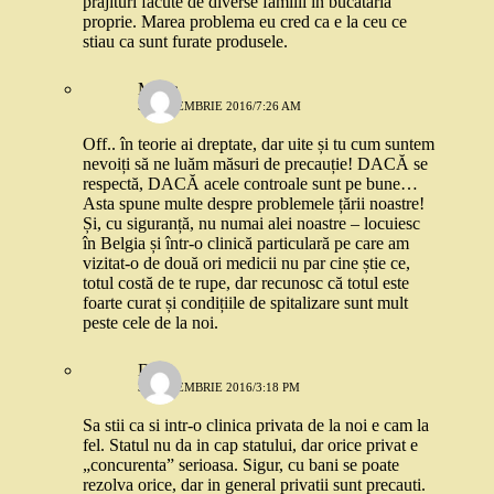
prajituri facute de diverse familii in bucataria
proprie. Marea problema eu cred ca e la ceu ce
stiau ca sunt furate produsele.
Maria
3 SEPTEMBRIE 2016/7:26 AM
Off.. în teorie ai dreptate, dar uite și tu cum suntem
nevoiți să ne luăm măsuri de precauție! DACĂ se
respectă, DACĂ acele controale sunt pe bune…
Asta spune multe despre problemele țării noastre!
Și, cu siguranță, nu numai alei noastre – locuiesc
în Belgia și într-o clinică particulară pe care am
vizitat-o de două ori medicii nu par cine știe ce,
totul costă de te rupe, dar recunosc că totul este
foarte curat și condițiile de spitalizare sunt mult
peste cele de la noi.
Deea
3 SEPTEMBRIE 2016/3:18 PM
Sa stii ca si intr-o clinica privata de la noi e cam la
fel. Statul nu da in cap statului, dar orice privat e
„concurenta” serioasa. Sigur, cu bani se poate
rezolva orice, dar in general privatii sunt precauti.