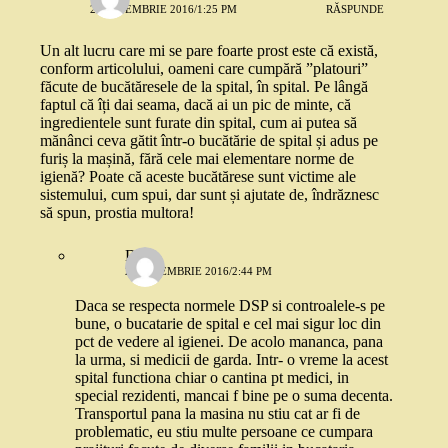
2 SEPTEMBRIE 2016/1:25 PM
RĂSPUNDE
Un alt lucru care mi se pare foarte prost este că există,
conform articolului, oameni care cumpără ”platouri”
făcute de bucătăresele de la spital, în spital. Pe lângă
faptul că îți dai seama, dacă ai un pic de minte, că
ingredientele sunt furate din spital, cum ai putea să
mănânci ceva gătit într-o bucătărie de spital și adus pe
furiș la mașină, fără cele mai elementare norme de
igienă? Poate că aceste bucătărese sunt victime ale
sistemului, cum spui, dar sunt și ajutate de, îndrăznesc
să spun, prostia multora!
Deea
2 SEPTEMBRIE 2016/2:44 PM
Daca se respecta normele DSP si controalele-s pe
bune, o bucatarie de spital e cel mai sigur loc din
pct de vedere al igienei. De acolo mananca, pana
la urma, si medicii de garda. Intr- o vreme la acest
spital functiona chiar o cantina pt medici, in
special rezidenti, mancai f bine pe o suma decenta.
Transportul pana la masina nu stiu cat ar fi de
problematic, eu stiu multe persoane ce cumpara