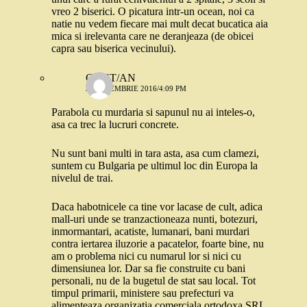
vreo 2 biserici. O picatura intr-un ocean, noi ca
natie nu vedem fiecare mai mult decat bucatica aia
mica si irelevanta care ne deranjeaza (de obicei
capra sau biserica vecinului).
CR/ST/AN
3 SEPTEMBRIE 2016/4:09 PM
Parabola cu murdaria si sapunul nu ai inteles-o,
asa ca trec la lucruri concrete.
Nu sunt bani multi in tara asta, asa cum clamezi,
suntem cu Bulgaria pe ultimul loc din Europa la
nivelul de trai.
Daca habotnicele ca tine vor lacase de cult, adica
mall-uri unde se tranzactioneaza nunti, botezuri,
inmormantari, acatiste, lumanari, bani murdari
contra iertarea iluzorie a pacatelor, foarte bine, nu
am o problema nici cu numarul lor si nici cu
dimensiunea lor. Dar sa fie construite cu bani
personali, nu de la bugetul de stat sau local. Tot
timpul primarii, ministere sau prefecturi va
alimenteaza organizatia comerciala ortodoxa SRL