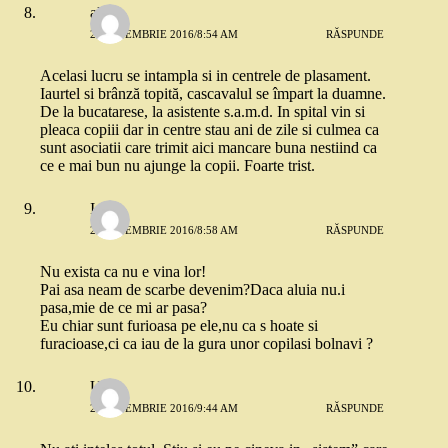
alina
2 SEPTEMBRIE 2016/8:54 AM
RĂSPUNDE
Acelasi lucru se intampla si in centrele de plasament.
Iaurtel si brânză topită, cascavalul se împart la duamne.
De la bucatarese, la asistente s.a.m.d. In spital vin si
pleaca copiii dar in centre stau ani de zile si culmea ca
sunt asociatii care trimit aici mancare buna nestiind ca
ce e mai bun nu ajunge la copii. Foarte trist.
Ioana
2 SEPTEMBRIE 2016/8:58 AM
RĂSPUNDE
Nu exista ca nu e vina lor!
Pai asa neam de scarbe devenim?Daca aluia nu.i
pasa,mie de ce mi ar pasa?
Eu chiar sunt furioasa pe ele,nu ca s hoate si
furacioase,ci ca iau de la gura unor copilasi bolnavi ?
Ursa
2 SEPTEMBRIE 2016/9:44 AM
RĂSPUNDE