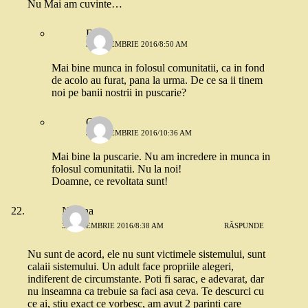
Nu Mai am cuvinte…
Dana
3 SEPTEMBRIE 2016/8:50 AM
Mai bine munca in folosul comunitatii, ca in fond
de acolo au furat, pana la urma. De ce sa ii tinem
noi pe banii nostrii in puscarie?
Oana
3 SEPTEMBRIE 2016/10:36 AM
Mai bine la puscarie. Nu am incredere in munca in
folosul comunitatii. Nu la noi!
Doamne, ce revoltata sunt!
Nadina
3 SEPTEMBRIE 2016/8:38 AM
RĂSPUNDE
Nu sunt de acord, ele nu sunt victimele sistemului, sunt
calaii sistemului. Un adult face propriile alegeri,
indiferent de circumstante. Poti fi sarac, e adevarat, dar
nu inseamna ca trebuie sa faci asa ceva. Te descurci cu
ce ai, stiu exact ce vorbesc, am avut 2 parinti care