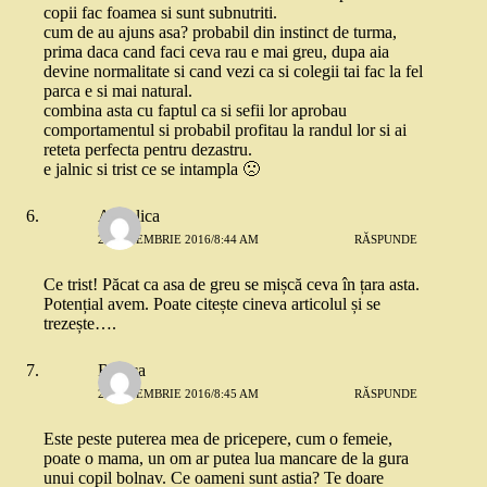
copii fac foamea si sunt subnutriti.
cum de au ajuns asa? probabil din instinct de turma,
prima daca cand faci ceva rau e mai greu, dupa aia
devine normalitate si cand vezi ca si colegii tai fac la fel
parca e si mai natural.
combina asta cu faptul ca si sefii lor aprobau
comportamentul si probabil profitau la randul lor si ai
reteta perfecta pentru dezastru.
e jalnic si trist ce se intampla 🙁
Angelica
2 SEPTEMBRIE 2016/8:44 AM
RĂSPUNDE
Ce trist! Păcat ca asa de greu se mișcă ceva în țara asta.
Potențial avem. Poate citește cineva articolul și se
trezește….
Raluca
2 SEPTEMBRIE 2016/8:45 AM
RĂSPUNDE
Este peste puterea mea de pricepere, cum o femeie,
poate o mama, un om ar putea lua mancare de la gura
unui copil bolnav. Ce oameni sunt astia? Te doare