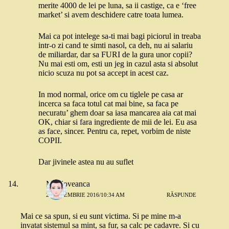
merite 4000 de lei pe luna, sa ii castige, ca e ‘free
market’ si avem deschidere catre toata lumea.
Mai ca pot intelege sa-ti mai bagi piciorul in treaba
intr-o zi cand te simti nasol, ca deh, nu ai salariu
de miliardar, dar sa FURI de la gura unor copii?
Nu mai esti om, esti un jeg in cazul asta si absolut
nicio scuza nu pot sa accept in acest caz.
In mod normal, orice om cu tiglele pe casa ar
incerca sa faca totul cat mai bine, sa faca pe
necuratu’ ghem doar sa iasa mancarea aia cat mai
OK, chiar si fara ingrediente de mii de lei. Eu asa
as face, sincer. Pentru ca, repet, vorbim de niste
COPII.
Dar jivinele astea nu au suflet
Moldoveanca
2 SEPTEMBRIE 2016/10:34 AM
RĂSPUNDE
Mai ce sa spun, si eu sunt victima. Si pe mine m-a
invatat sistemul sa mint, sa fur, sa calc pe cadavre. Si cu