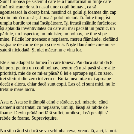
Sunt furioasă pe sistemul care le-a transformat în ființe care
fură mâncare de sub nasul unor copii bolnavi, ca să
agonisească la ciorap bani, neștiind că golul și foamea din cap
și din inimă n-o să și-l poată potoli niciodată. Între timp, își
umplu burțile tot mai încăpătoare, își freacă mâinile furăcioase,
își aplaudă inventivitatea cu care au mai păcălit un paznic, un
părinte, un inspector, un minister, un bolnav, pe tine și pe
mine. Fălcile lor trosnesc a nepăsare, mereu flămânde, clefăind
vagoane de carne de pui și de vită. Niște flămânde care nu se
satură niciodată. Și nici măcar nu e vina lor.
Ele s-au adaptat la lumea în care trăiesc. Păi dacă statul dă 8
lei pe zi pentru un copil bolnav, pentru că nu-i pasă și are alte
priorități, mie de ce mi-ar păsa? 8 lei e aproape egal cu zero,
trei sferturi din zero tot zero e. Burta mea mi-e mai aproape
decât a altora, chiar dacă sunt copii. Las că ei sunt mici, nu le
trebuie mare lucru.
Asta e. Asta se întâmplă când e sărăcie, gri, mizerie, când
oamenii sunt tratați cu nepăsare, umiliți, lăsați să rabde de
foame. Devin prădători fără suflet, umilesc, lasă pe alții să
rabde de foame. Supraviețuire.
Nu știu când și dacă se va schimba ceva, vreodată, aici, la noi.