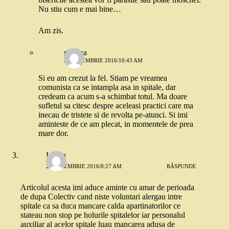
Nu stiu cum e mai bine…
Am zis.
simona
2 SEPTEMBRIE 2016/10:43 AM
Si eu am crezut la fel. Stiam pe vreamea
comunista ca se intampla asa in spitale, dar
credeam ca acum s-a schimbat totul. Ma doare
sufletul sa citesc despre aceleasi practici care ma
inecau de tristete si de revolta pe-atunci. Si imi
aminteste de ce am plecat, in momentele de prea
mare dor.
Ionela
2 SEPTEMBRIE 2016/8:27 AM
RĂSPUNDE
Articolul acesta imi aduce aminte cu amar de perioada
de dupa Colectiv cand niste voluntari alergau intre
spitale ca sa duca mancare calda apartinatorilor ce
stateau non stop pe holurile spitalelor iar personalul
auxiliar al acelor spitale luau mancarea adusa de