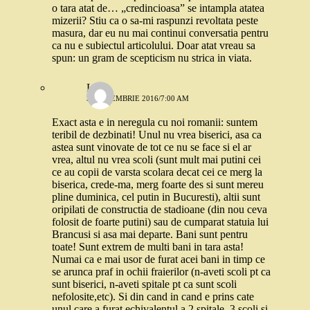
o tara atat de… „credincioasa” se intampla atatea
mizerii? Stiu ca o sa-mi raspunzi revoltata peste
masura, dar eu nu mai continui conversatia pentru
ca nu e subiectul articolului. Doar atat vreau sa
spun: un gram de scepticism nu strica in viata.
Lia
3 SEPTEMBRIE 2016/7:00 AM
Exact asta e in neregula cu noi romanii: suntem
teribil de dezbinati! Unul nu vrea biserici, asa ca
astea sunt vinovate de tot ce nu se face si el ar
vrea, altul nu vrea scoli (sunt mult mai putini cei
ce au copii de varsta scolara decat cei ce merg la
biserica, crede-ma, merg foarte des si sunt mereu
pline duminica, cel putin in Bucuresti), altii sunt
oripilati de constructia de stadioane (din nou ceva
folosit de foarte putini) sau de cumparat statuia lui
Brancusi si asa mai departe. Bani sunt pentru
toate! Sunt extrem de multi bani in tara asta!
Numai ca e mai usor de furat acei bani in timp ce
se arunca praf in ochii fraierilor (n-aveti scoli pt ca
sunt biserici, n-aveti spitale pt ca sunt scoli
nefolosite,etc). Si din cand in cand e prins cate
unul care a furat echivalentul a 2 spitale, 3 scoli si