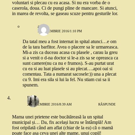
voluntari si plecau cu ea acasa. Si nu era vorba de o
caserola, doua. Ci de pungi pline de mancare. Si atunci,
in marea de revolta, se gaseau scuze pentru gesturile lor.
anca
2 SEPTEMBRIE 2016/1:10 PM
Da tatal meu a fost internat in spital atunci…e om
de la tara barfitor. Avea o placere sa le urmareasca.
Mi-a zis ca duceau acasa cu plasele , carau la greu
si a venit o d-na doctor si le-a zis sa se opreasca ca
sunt camere(nu ca nu e frumos). S-au purtat urat
cu ea si au luat plasele si au plecat….apoi oai si
comentau. Tata a numarat sacosele:)) una a plecat
cu 9. Imi era sila si lui la fel. Nu stiam cui sa ii
spunem.
Elena
2 SEPTEMBRIE 2016/8:39 AM
RĂSPUNDE
Mama unei prietene este bucătăreasă la un spital
municipal și… Da, fix același lucru se întâmplă! Am
fost oripilată când am aflat (chiar de la ea) că o mamă
poate face așa ceva unei alte mame, unui copil!