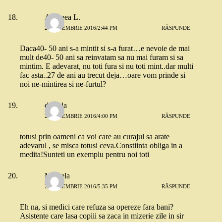
Andreea L.
2 SEPTEMBRIE 2016/2:44 PM
RĂSPUNDE
Daca40- 50 ani s-a mintit si s-a furat…e nevoie de mai
mult de40- 50 ani sa reinvatam sa nu mai furam si sa
mintim. E adevarat, nu toti fura si nu toti mint..dar multi
fac asta..27 de ani au trecut deja…oare vom prinde si
noi ne-mintirea si ne-furtul?
daniela
2 SEPTEMBRIE 2016/4:00 PM
RĂSPUNDE
totusi prin oameni ca voi care au curajul sa arate
adevarul , se misca totusi ceva.Constiinta obliga in a
medita!Sunteti un exemplu pentru noi toti
Mihaela
2 SEPTEMBRIE 2016/5:35 PM
RĂSPUNDE
Eh na, si medici care refuza sa opereze fara bani?
Asistente care lasa copiii sa zaca in mizerie zile in sir