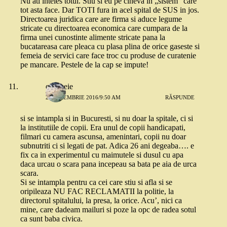
Nu ati inteles totul. Stiu si eu pe cineva in „sistem” care
tot asta face. Dar TOTI fura in acel spital de SUS in jos.
Directoarea juridica care are firma si aduce legume
stricate cu directoarea economica care cumpara de la
firma unei cunostinte alimente stricate pana la
bucatareasa care pleaca cu plasa plina de orice gaseste si
femeia de servici care face troc cu produse de curatenie
pe mancare. Pestele de la cap se impute!
o femeie
2 SEPTEMBRIE 2016/9:50 AM
RĂSPUNDE
si se intampla si in Bucuresti, si nu doar la spitale, ci si
la institutiile de copii. Era unul de copii handicapati,
filmari cu camera ascunsa, amenintari, copii nu doar
subnutriti ci si legati de pat. Adica 26 ani degeaba…. e
fix ca in experimentul cu maimutele si dusul cu apa
daca urcau o scara pana incepeau sa bata pe aia de urca
scara.
Si se intampla pentru ca cei care stiu si afla si se
oripileaza NU FAC RECLAMATII la politie, la
directorul spitalului, la presa, la orice. Acu’, nici ca
mine, care dadeam mailuri si poze la opc de radea sotul
ca sunt baba civica.