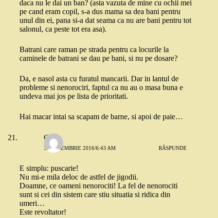
daca nu le dai un ban? (asta vazuta de mine cu ochii mei
pe cand eram copil, s-a dus mama sa dea bani pentru
unul din ei, pana si-a dat seama ca nu are bani pentru tot
salonul, ca peste tot era asa).
Batrani care raman pe strada pentru ca locurile la
caminele de batrani se dau pe bani, si nu pe dosare?
Da, e nasol asta cu furatul mancarii. Dar in lantul de
probleme si nenorociri, faptul ca nu au o masa buna e
undeva mai jos pe lista de prioritati.
Hai macar intai sa scapam de barne, si apoi de paie…
Oana
3 SEPTEMBRIE 2016/6:43 AM
RĂSPUNDE
E simplu: puscarie!
Nu mi-e mila deloc de astfel de jigodii.
Doamne, ce oameni nenorociti! La fel de nenorociti
sunt si cei din sistem care stiu situatia si ridica din
umeri…
Este revoltator!