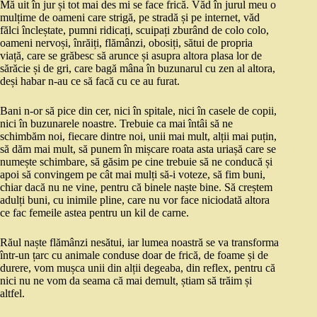
Mă uit în jur și tot mai des mi se face frică. Văd în jurul meu o
mulțime de oameni care strigă, pe stradă și pe internet, văd
fălci încleștate, pumni ridicați, scuipați zburând de colo colo,
oameni nervoși, înrăiți, flămânzi, obosiți, sătui de propria
viață, care se grăbesc să arunce și asupra altora plasa lor de
sărăcie și de gri, care bagă mâna în buzunarul cu zen al altora,
deși habar n-au ce să facă cu ce au furat.
Bani n-or să pice din cer, nici în spitale, nici în casele de copii,
nici în buzunarele noastre. Trebuie ca mai întâi să ne
schimbăm noi, fiecare dintre noi, unii mai mult, alții mai puțin,
să dăm mai mult, să punem în mișcare roata asta uriașă care se
numește schimbare, să găsim pe cine trebuie să ne conducă și
apoi să convingem pe cât mai mulți să-i voteze, să fim buni,
chiar dacă nu ne vine, pentru că binele naște bine. Să creștem
adulți buni, cu inimile pline, care nu vor face niciodată altora
ce fac femeile astea pentru un kil de carne.
Răul naște flămânzi nesătui, iar lumea noastră se va transforma
într-un țarc cu animale conduse doar de frică, de foame și de
durere, vom mușca unii din alții degeaba, din reflex, pentru că
nici nu ne vom da seama că mai demult, știam să trăim și
altfel.