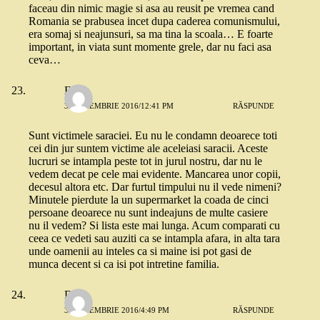
faceau din nimic magie si asa au reusit pe vremea cand
Romania se prabusea incet dupa caderea comunismului,
era somaj si neajunsuri, sa ma tina la scoala… E foarte
important, in viata sunt momente grele, dar nu faci asa
ceva…
Elena
3 SEPTEMBRIE 2016/12:41 PM
RĂSPUNDE
Sunt victimele saraciei. Eu nu le condamn deoarece toti
cei din jur suntem victime ale aceleiasi saracii. Aceste
lucruri se intampla peste tot in jurul nostru, dar nu le
vedem decat pe cele mai evidente. Mancarea unor copii,
decesul altora etc. Dar furtul timpului nu il vede nimeni?
Minutele pierdute la un supermarket la coada de cinci
persoane deoarece nu sunt indeajuns de multe casiere
nu il vedem? Si lista este mai lunga. Acum comparati cu
ceea ce vedeti sau auziti ca se intampla afara, in alta tara
unde oamenii au inteles ca si maine isi pot gasi de
munca decent si ca isi pot intretine familia.
Delia
3 SEPTEMBRIE 2016/4:49 PM
RĂSPUNDE