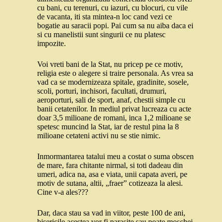
cu bani, cu terenuri, cu iazuri, cu blocuri, cu vile
de vacanta, iti sta mintea-n loc cand vezi ce
bogatie au saracii popi. Pai cum sa nu aiba daca ei
si cu manelistii sunt singurii ce nu platesc
impozite.
Voi vreti bani de la Stat, nu pricep pe ce motiv,
religia este o alegere si traire personala. As vrea sa
vad ca se modernizeaza spitale, gradinite, sosele,
scoli, porturi, inchisori, facultati, drumuri,
aeroporturi, sali de sport, anaf, chestii simple cu
banii cetatenilor. In mediul privat lucreaza cu acte
doar 3,5 milioane de romani, inca 1,2 milioane se
spetesc muncind la Stat, iar de restul pina la 8
milioane cetateni activi nu se stie nimic.
Inmormantarea tatalui meu a costat o suma obscen
de mare, fara chitante nirmal, si toti dadeau din
umeri, adica na, asa e viata, unii capata averi, pe
motiv de sutana, altii, „fraer” cotizeaza la alesi.
Cine v-a ales???
Dar, daca stau sa vad in viitor, peste 100 de ani,
bisericile acestea vor fi parasite sau poate moschei.