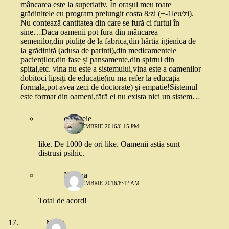
mâncarea este la superlativ. În orașul meu toate
grădinițele cu program prelungit costa 8/zi (+-1leu/zi).
Nu contează cantitatea din care se fură ci furtul în
sine…Daca oamenii pot fura din mâncarea
semenilor,din piulițe de la fabrica,din hârtia igienica de
la grădiniță (adusa de parinti),din medicamentele
pacienților,din fase și pansamente,din spirtul din
spital,etc. vina nu este a sistemului,vina este a oamenilor
dobitoci lipsiți de educație(nu ma refer la educația
formala,pot avea zeci de doctorate) și empatie!Sistemul
este format din oameni,fără ei nu exista nici un sistem…
o femeie
2 SEPTEMBRIE 2016/6:15 PM
like. De 1000 de ori like. Oamenii astia sunt
distrusi psihic.
Nadina
3 SEPTEMBRIE 2016/8:42 AM
Total de acord!
Maria