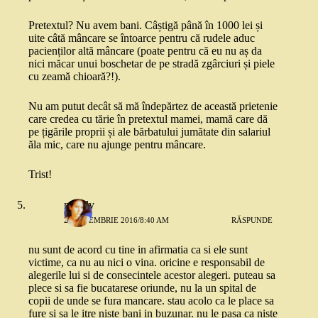
Pretextul? Nu avem bani. Câștigă până în 1000 lei și
uite câtă mâncare se întoarce pentru că rudele aduc
pacienților altă mâncare (poate pentru că eu nu aș da
nici măcar unui boschetar de pe stradă zgârciuri și piele
cu zeamă chioară?!).
Nu am putut decât să mă îndepărtez de această prietenie
care credea cu tărie în pretextul mamei, mamă care dă
pe țigările proprii și ale bărbatului jumătate din salariul
ăla mic, care nu ajunge pentru mâncare.
Trist!
maddy
2 SEPTEMBRIE 2016/8:40 AM
RĂSPUNDE
nu sunt de acord cu tine in afirmatia ca si ele sunt
victime, ca nu au nici o vina. oricine e responsabil de
alegerile lui si de consecintele acestor alegeri. puteau sa
plece si sa fie bucatarese oriunde, nu la un spital de
copii de unde se fura mancare. stau acolo ca le place sa
fure si sa le itre niste bani in buzunar. nu le pasa ca niste