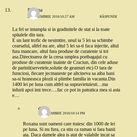
Roxana
2 SEPTEMBRIE 2016/10:27 AM
RĂSPUNDE
La fel se intampla si in gradinitele de stat si la toate
spitalele din tara.
E un lant trofic de nesimtire, unul ia 5 lei sa schimbe
cearsaful, altfel nu are, altul 5 lei sa-ti faca injectie, altul
fura mancare, altul fura produse de curatenie si tot
asa.Directoarea de la cresa umplea portbagajul cu
produse de curatenie inainte de Craciun, din cele aduse
de parinti(servetele,solutie de geamuri etc) O tara de
furaciosi, fiecare jecmaneste pe altcineva sa aiba bani
sa-si hraneasca plozii si plimbe familia in vacanta.Din
1400 lei pe luna cum altfel sa supravietuiesti…ma
infurii apoi imi trece….fac ce pot in patratica mea si asta
e…
dojo
6 SEPTEMBRIE 2016/10:14 PM
Roxana sunt oameni care traiesc din 1000 de lei
pe luna. Si nu fura, ca stiu ca raman si fara banii
aia. Daca damele alea is atat de valabile incat sa