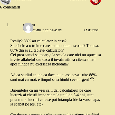
6 comentarii
gabitzu
30 SEPTEMBRIE 2016/6:05 PM
RĂSPUNDE
Really? 88% au calculator in casa?
Si cei circa o treime care au abandonat scoala? Tot asa,
88% din ei au tablete/ calculator?
Cei prea saraci sa mearga la scoala care nici nu apuca sa
invete alfabetul sau daca il invata uita sa citeasca mai
apoi fiindca nu exerseaza niciodata?
Adica studiul spune ca daca nu ai asa ceva.. uite 88%
sunt mai cu mot, e timpul sa schimbi ceva urgent 🙂
Bineinteles ca nu vrei sa ii dai calculatorul pe care
lucrezi/ ai chestii importante la unul de 3-4 ani, sunt
prea multe lucruri care se pot intampla (de la varsat apa,
la scapat pe jos, etc)
Cat despre protectie e plin internetul de sfaturi dat fiind