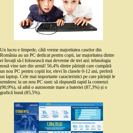
Un lucru e limpede, câtă vreme majoritatea caselor din
România au un PC dedicat pentru copii, iar majoritatea dintre
ei învață să-l folosească mai devreme de trei ani: tehnologia
nouă vine tare din urmă! 56,4% dintre părinții care cumpără
un nou PC pentru copiii lor, elevi în clasele 0-12 ani, preferă
un laptop. Cele mai importante caracteristici pe care părinții le
urmăresc la un nou PC sunt: să răspundă rapid la comenzi
(90,9%), să aibă o autonomie mare a bateriei (87,3%) și o
grafică bună (85,5%).