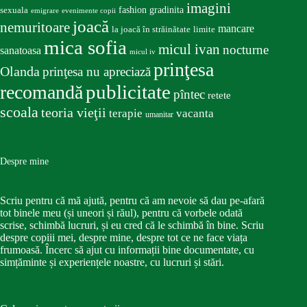
imagini
fashion
gradinita
sexuala
emigrare
evenimente copii
joacă
nemuritoare
mancare
la joacă în străinătate
limite
mica sofia
micul ivan
nocturne
sanatoasa
micul iv
prinţesa
Olanda
prinţesa nu apreciază
publicitate
recomandă
pîntec
retete
scoala
teoria vieţii
terapie
vacanta
umanitar
Despre mine
Scriu pentru că mă ajută, pentru că am nevoie să dau pe-afară
tot binele meu (și uneori și răul), pentru că vorbele odată
scrise, schimbă lucruri, și eu cred că le schimbă în bine. Scriu
despre copiii mei, despre mine, despre tot ce ne face viața
frumoasă. Încerc să ajut cu informații bine documentate, cu
simțăminte și experiențele noastre, cu lucruri și stări.