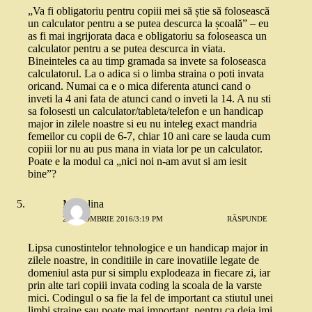
„Va fi obligatoriu pentru copiii mei să știe să folosească
un calculator pentru a se putea descurca la școală” – eu
as fi mai ingrijorata daca e obligatoriu sa foloseasca un
calculator pentru a se putea descurca in viata.
Bineinteles ca au timp gramada sa invete sa foloseasca
calculatorul. La o adica si o limba straina o poti invata
oricand. Numai ca e o mica diferenta atunci cand o
inveti la 4 ani fata de atunci cand o inveti la 14. A nu sti
sa folosesti un calculator/tableta/telefon e un handicap
major in zilele noastre si eu nu inteleg exact mandria
femeilor cu copii de 6-7, chiar 10 ani care se lauda cum
copiii lor nu au pus mana in viata lor pe un calculator.
Poate e la modul ca „nici noi n-am avut si am iesit
bine”?
Madalina
2 OCTOMBRIE 2016/3:19 PM
RĂSPUNDE
Lipsa cunostintelor tehnologice e un handicap major in
zilele noastre, in conditiile in care inovatiile legate de
domeniul asta pur si simplu explodeaza in fiecare zi, iar
prin alte tari copiii invata coding la scoala de la varste
mici. Codingul o sa fie la fel de important ca stiutul unei
limbi straine sau poate mai important, pentru ca deja imi