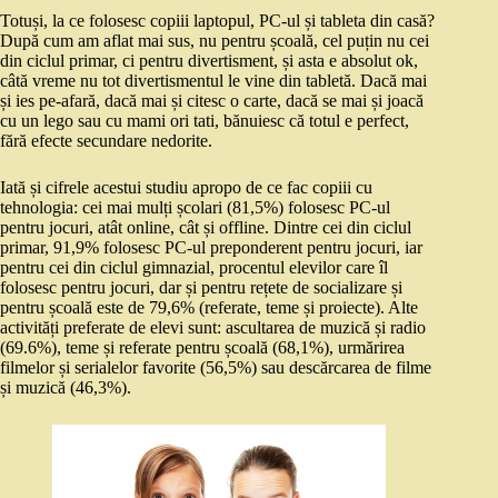
Totuși, la ce folosesc copiii laptopul, PC-ul și tableta din casă?
După cum am aflat mai sus, nu pentru școală, cel puțin nu cei
din ciclul primar, ci pentru divertisment, și asta e absolut ok,
câtă vreme nu tot divertismentul le vine din tabletă. Dacă mai
și ies pe-afară, dacă mai și citesc o carte, dacă se mai și joacă
cu un lego sau cu mami ori tati, bănuiesc că totul e perfect,
fără efecte secundare nedorite.
Iată și cifrele acestui studiu apropo de ce fac copiii cu
tehnologia: cei mai mulți școlari (81,5%) folosesc PC-ul
pentru jocuri, atât online, cât și offline. Dintre cei din ciclul
primar, 91,9% folosesc PC-ul preponderent pentru jocuri, iar
pentru cei din ciclul gimnazial, procentul elevilor care îl
folosesc pentru jocuri, dar și pentru rețete de socializare și
pentru școală este de 79,6% (referate, teme și proiecte). Alte
activități preferate de elevi sunt: ascultarea de muzică și radio
(69.6%), teme și referate pentru școală (68,1%), urmărirea
filmelor și serialelor favorite (56,5%) sau descărcarea de filme
și muzică (46,3%).