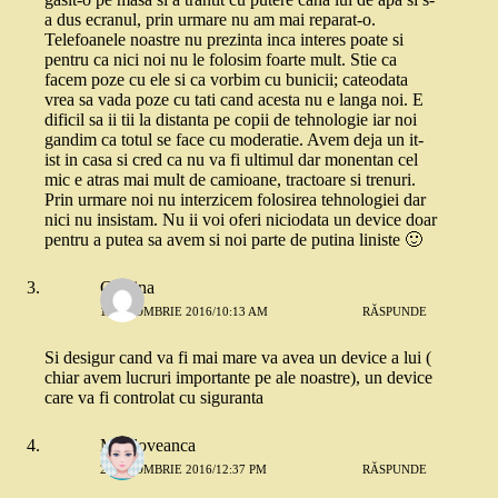
a dus ecranul, prin urmare nu am mai reparat-o.
Telefoanele noastre nu prezinta inca interes poate si
pentru ca nici noi nu le folosim foarte mult. Stie ca
facem poze cu ele si ca vorbim cu bunicii; cateodata
vrea sa vada poze cu tati cand acesta nu e langa noi. E
dificil sa ii tii la distanta pe copii de tehnologie iar noi
gandim ca totul se face cu moderatie. Avem deja un it-
ist in casa si cred ca nu va fi ultimul dar monentan cel
mic e atras mai mult de camioane, tractoare si trenuri.
Prin urmare noi nu interzicem folosirea tehnologiei dar
nici nu insistam. Nu ii voi oferi niciodata un device doar
pentru a putea sa avem si noi parte de putina liniste 🙂
Cristina
1 OCTOMBRIE 2016/10:13 AM
RĂSPUNDE
Si desigur cand va fi mai mare va avea un device a lui (
chiar avem lucruri importante pe ale noastre), un device
care va fi controlat cu siguranta
Moldoveanca
2 OCTOMBRIE 2016/12:37 PM
RĂSPUNDE