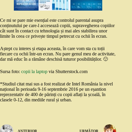
Ce mi se pare mie esențial este controlul parental asupra
conținutului pe care-l accesează copiii, supravegherea copiilor
cât sunt în contact cu tehnologia și mai ales stabilirea unor
limite în ceea ce privește timpul petrecut cu ochii în ecran.
Aștept cu interes și etapa aceasta, în care vom sta cu toții
fiecare cu ochii într-un ecran. Nu pare genul meu de activitate,
dar mă educ în a rămâne deschisă tuturor posibilităților. 🙂
Sursa foto:
copii la laptop
via Shutterstock.com
*Studiul citat mai sus a fost realizat de Intel România la nivel
național în perioada 9-16 septembrie 2016 pe un eșantion
reprezentativ de 400 de părinți cu copii aflați la școală, în
clasele 0-12, din mediile rural și urban.
ANTERIOR
URMĂTOR