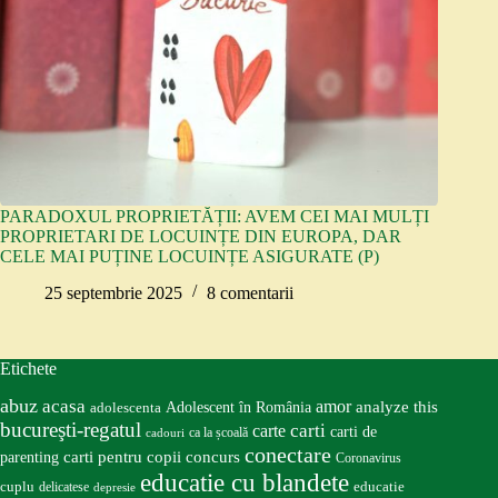
PARADOXUL PROPRIETĂȚII: AVEM CEI MAI MULȚI
PROPRIETARI DE LOCUINȚE DIN EUROPA, DAR
CELE MAI PUȚINE LOCUINȚE ASIGURATE (P)
25 septembrie 2025
8 comentarii
Etichete
abuz
acasa
amor
Adolescent în România
analyze this
adolescenta
bucureşti-regatul
carte
carti
carti de
ca la școală
cadouri
conectare
carti pentru copii
concurs
parenting
Coronavirus
educatie cu blandete
educatie
cuplu
delicatese
depresie