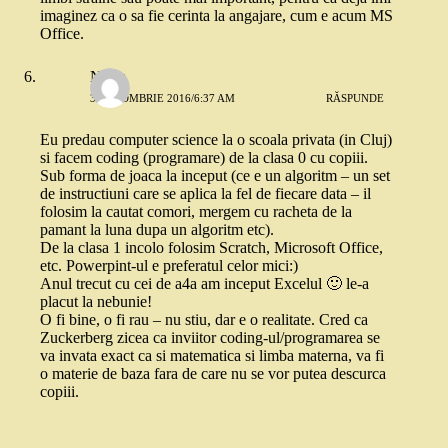
imaginez ca o sa fie cerinta la angajare, cum e acum MS
Office.
Natty
3 OCTOMBRIE 2016/6:37 AM
RĂSPUNDE
Eu predau computer science la o scoala privata (in Cluj)
si facem coding (programare) de la clasa 0 cu copiii.
Sub forma de joaca la inceput (ce e un algoritm – un set
de instructiuni care se aplica la fel de fiecare data – il
folosim la cautat comori, mergem cu racheta de la
pamant la luna dupa un algoritm etc).
De la clasa 1 incolo folosim Scratch, Microsoft Office,
etc. Powerpint-ul e preferatul celor mici:)
Anul trecut cu cei de a4a am inceput Excelul 🙂 le-a
placut la nebunie!
O fi bine, o fi rau – nu stiu, dar e o realitate. Cred ca
Zuckerberg zicea ca inviitor coding-ul/programarea se
va invata exact ca si matematica si limba materna, va fi
o materie de baza fara de care nu se vor putea descurca
copiii.