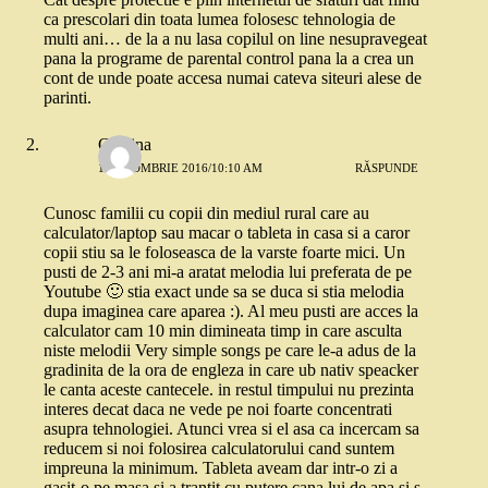
ca prescolari din toata lumea folosesc tehnologia de
multi ani… de la a nu lasa copilul on line nesupravegeat
pana la programe de parental control pana la a crea un
cont de unde poate accesa numai cateva siteuri alese de
parinti.
Cristina
1 OCTOMBRIE 2016/10:10 AM
RĂSPUNDE
Cunosc familii cu copii din mediul rural care au
calculator/laptop sau macar o tableta in casa si a caror
copii stiu sa le foloseasca de la varste foarte mici. Un
pusti de 2-3 ani mi-a aratat melodia lui preferata de pe
Youtube 🙂 stia exact unde sa se duca si stia melodia
dupa imaginea care aparea :). Al meu pusti are acces la
calculator cam 10 min dimineata timp in care asculta
niste melodii Very simple songs pe care le-a adus de la
gradinita de la ora de engleza in care ub nativ speacker
le canta aceste cantecele. in restul timpului nu prezinta
interes decat daca ne vede pe noi foarte concentrati
asupra tehnologiei. Atunci vrea si el asa ca incercam sa
reducem si noi folosirea calculatorului cand suntem
impreuna la minimum. Tableta aveam dar intr-o zi a
gasit-o pe masa si a trantit cu putere cana lui de apa si s-