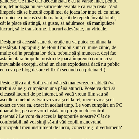
gândesc. Ce mi-e clar deocamdată e că la vârste mici, pentru
noi, tehnologia nu are suficiente avantaje ca viața reală. Văd
limpede cât se bucură copiii mei de joaca lor între ei, cu mine,
cu obiecte din casă și din natură, cât de repede învață totul și
cât le place să atingă, să guste, să adulmece, să manipuleze
lucruri, să le transforme. Lucruri adevărate, nu virtuale.
Desigur că această stare de grație nu va putea continua la
nesfârșit. Laptopul și telefonul mobil sunt cu mine zilnic, de
multe ori în preajma lor, deh, trebuie să și muncesc, deși fac
asta în afara timpului nostru de joacă împreună (cu mici și
inevitabile excepții, când un client explodează dacă nu public
eu ceva pe blog despre el fix în secunda cu pricina :P).
Peste câțiva ani, Sofia va învăța să manevreze o tabletă (va
trebui să ne și cumpărăm una până atunci). Poate va dori să
citească lucruri de pe internet, să vadă vreun film sau să
asculte o melodie. Ivan va vrea și el la fel, mereu vrea și el
exact ce vrea ea, exact în același timp. Le vom cumpăra un PC
doar al lor, pe care vom instala un program de control
parental? Le vom da acces la laptopurile noastre? Cât de
confortabil mă voi simți să-mi văd copiii manevrând
principalul meu instrument de lucru, conectare și divertisment?