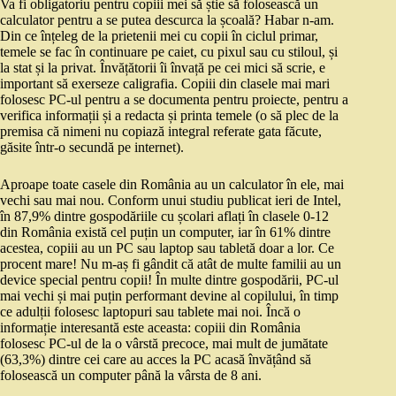
Va fi obligatoriu pentru copiii mei să știe să folosească un
calculator pentru a se putea descurca la școală? Habar n-am.
Din ce înțeleg de la prietenii mei cu copii în ciclul primar,
temele se fac în continuare pe caiet, cu pixul sau cu stiloul, și
la stat și la privat. Învățătorii îi învață pe cei mici să scrie, e
important să exerseze caligrafia. Copiii din clasele mai mari
folosesc PC-ul pentru a se documenta pentru proiecte, pentru a
verifica informații și a redacta și printa temele (o să plec de la
premisa că nimeni nu copiază integral referate gata făcute,
găsite într-o secundă pe internet).
Aproape toate casele din România au un calculator în ele, mai
vechi sau mai nou. Conform unui studiu publicat ieri de Intel,
în 87,9% dintre gospodăriile cu școlari aflați în clasele 0-12
din România există cel puțin un computer, iar în 61% dintre
acestea, copiii au un PC sau laptop sau tabletă doar a lor. Ce
procent mare! Nu m-aș fi gândit că atât de multe familii au un
device special pentru copii! În multe dintre gospodării, PC-ul
mai vechi și mai puțin performant devine al copilului, în timp
ce adulții folosesc laptopuri sau tablete mai noi. Încă o
informație interesantă este aceasta: copiii din România
folosesc PC-ul de la o vârstă precoce, mai mult de jumătate
(63,3%) dintre cei care au acces la PC acasă învățând să
folosească un computer până la vârsta de 8 ani.