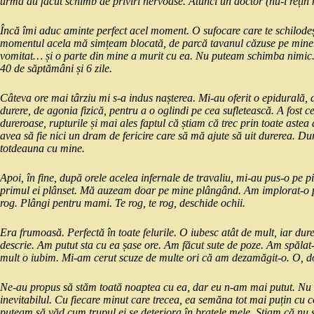
urmă au făcut schimb de priviri nervoase. Atunci un doctor (nu-i rețin
Încă îmi aduc aminte perfect acel moment. O sufocare care te schilodește
momentul acela mă simțeam blocată, de parcă tavanul căzuse pe mine. 
vomitat… și o parte din mine a murit cu ea. Nu puteam schimba nimic. 
40 de săptămâni și 6 zile.
Câteva ore mai târziu mi s-a indus nașterea. Mi-au oferit o epidurală,
durere, de agonia fizică, pentru a o oglindi pe cea sufletească. A fost c
dureroase, rupturile și mai ales faptul că știam că trec prin toate astea
avea să fie nici un dram de fericire care să mă ajute să uit durerea. Du
totdeauna cu mine.
Apoi, în fine, după orele acelea infernale de travaliu, mi-au pus-o pe p
primul ei plânset. Mă auzeam doar pe mine plângând. Am implorat-o prin
rog. Plângi pentru mami. Te rog, te rog, deschide ochii.
Era frumoasă. Perfectă în toate felurile. O iubesc atât de mult, iar dur
descrie. Am putut sta cu ea șase ore. Am făcut sute de poze. Am spălat-
mult o iubim. Mi-am cerut scuze de multe ori că am dezamăgit-o. O,
Ne-au propus să stăm toată noaptea cu ea, dar eu n-am mai putut. Nu
inevitabilul. Cu fiecare minut care trecea, ea semăna tot mai puțin cu 
puteam să văd cum trupul ei se deteriora în brațele mele. Știam că nu 