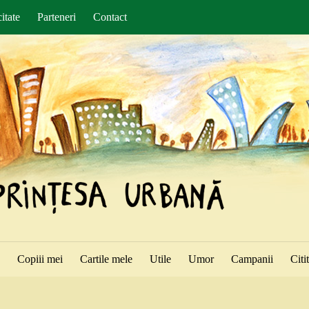
itate
Parteneri
Contact
ă
Copiii mei
Cartile mele
Utile
Umor
Campanii
Citi