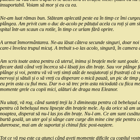
insuportabil. Voiam să mor și eu cu ea.
Ne-am luat rămas bun. Stăteam aplecată peste ea în timp ce îmi curge
plângea. Am privit cum o duc de-acolo pe pătuțul acela cu roți și am si
spital într-un scaun cu rotile, în timp ce urlam fără oprire.
A urmat înmormântarea. Ne-au lăsat câteva secunde singuri, doar noi do
care-i învelea trupul micuț. A trebuit s-o las acolo, singură, în camera
Am scris toate astea pentru că uterul, inima și brațele mele sunt goale. 
fiecare dată când veți încerca să-i lăsați jos din brațe. Sau vor plânge făr
plânge și voi, pentru vă vă veți simți atât de neajutorați și frustrați că v
nervoși și sătuli și o să vreți cu disperare o mică pauză, un pic de timp 
eu prin asta cu fiul meu. Dar n-o să trec prin asta niciodată cu fiica m
momente grele cu copii mici, alături de draga mea Eleanor.
Nu uitați, vă rog, când sunteți treji la 3 dimineața pentru că bebelușul 
pentru că bebelușul meu lipsește din brațele mele. Aș da orice să am un
noaptea, disperat să nu-l las jos din brațe. Nu-l am. Ce am sunt cusătu
burtă goală, un uter gol și sânge care curge din mine cine știe pentru c
dureroase, mai am de suportat și chinul fizic post-naștere.
Tot ce vă rog este ca atunci când aveți momente dificile cu copilul vostru