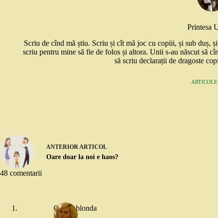
Printesa 
Scriu de cînd mă știu. Scriu și cît mă joc cu copiii, și sub duș, 
scriu pentru mine să fie de folos și altora. Unii s-au născut să cî
să scriu declarații de dragoste copi
ARTICOLE:
ANTERIOR
ARTICOL
Oare doar la noi e haos?
48 comentarii
Copila blonda