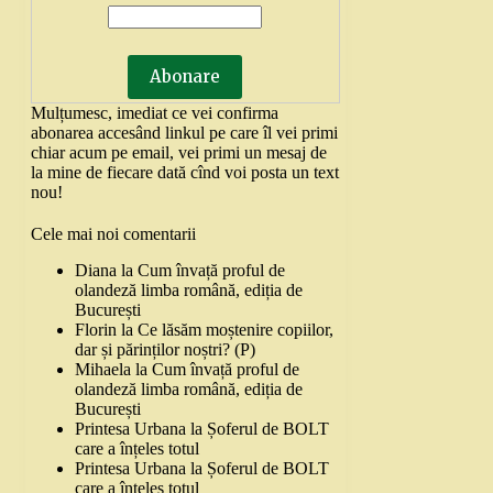
Mulțumesc, imediat ce vei confirma
abonarea accesând linkul pe care îl vei primi
chiar acum pe email, vei primi un mesaj de
la mine de fiecare dată cînd voi posta un text
nou!
Cele mai noi comentarii
Diana
la
Cum învață proful de
olandeză limba română, ediția de
București
Florin
la
Ce lăsăm moștenire copiilor,
dar și părinților noștri? (P)
Mihaela
la
Cum învață proful de
olandeză limba română, ediția de
București
Printesa Urbana
la
Șoferul de BOLT
care a înțeles totul
Printesa Urbana
la
Șoferul de BOLT
care a înțeles totul