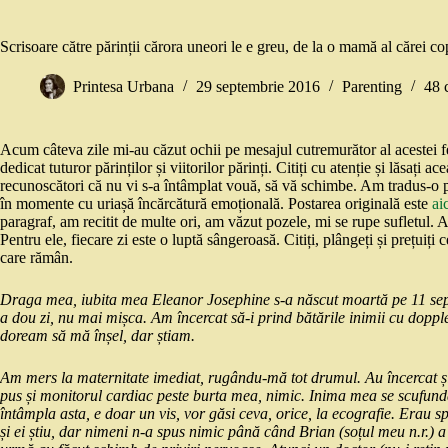
Scrisoare către părinții cărora uneori le e greu, de la o mamă al cărei cop
Printesa Urbana
29 septembrie 2016
Parenting
48 
Acum câteva zile mi-au căzut ochii pe mesajul cutremurător al acestei
dedicat tuturor părinților și viitorilor părinți. Citiți cu atenție și lăsați a
recunoscători că nu vi s-a întâmplat vouă, să vă schimbe. Am tradus-o pen
în momente cu uriașă încărcătură emoțională. Postarea originală este
ai
paragraf, am recitit de multe ori, am văzut pozele, mi se rupe sufletul.
Pentru ele, fiecare zi este o luptă sângeroasă. Citiți, plângeți și prețuiți
care rămân.
Draga mea, iubita mea Eleanor Josephine s-a născut moartă pe 11 sep
a dou zi, nu mai mișca. Am încercat să-i prind bătările inimii cu doppl
doream să mă înșel, dar știam.
Am mers la maternitate imediat, rugându-mă tot drumul. Au încercat și
pus și monitorul cardiac peste burta mea, nimic. Inima mea se scufund
întâmpla asta, e doar un vis, vor găsi ceva, orice, la ecografie. Erau 
și ei știu, dar nimeni n-a spus nimic până când Brian (soțul meu n.r.) 