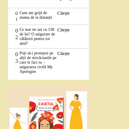
0
Cum am grijă de
Citește
mama de la distanță
1
0
Ce mai iei azi cu 158
Citește
de lei? O asigurare de
2
călătorii pentru tot
anul!
0
Poți să-i protejezi pe
Citește
alții de stricăciunile pe
3
care le faci tu –
asigurarea civilă My
Apologies