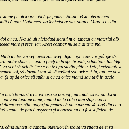
a sânge pe picioare, până pe podea. Nu-mi păsa, uterul meu
mțit că mor. Viața mea s-a încheiat acolo, atunci. M-au scos din
i cu ea. N-o să uit niciodată sicriul mic, tapetat cu material alb
 aceea mare și rece. Iar. Acest coșmar nu se mai termina.
Mulți dintre voi veți avea sau aveți deja copii care vor plânge de
ă motiv chiar și când îi țineți în brațe, hrăniți, schimbați, tot. Veți
ă va veni să urlați: De ce nu te oprești din plâns? Veți fi extenuați și
pentru voi, să dormiți sau să vă spălați sau orice. Știu, am trecut și
ea. Și aș da orice să sufăr și eu ca orice mamă sau tată în acele
din brațele voastre nu vă lasă să dormiți, nu uitați că eu nu dorm
 pui vomitând pe mine, țipând de la colici non stop ziua și
ri dureroase, sâni angorjați pentru că nu e nimeni să sugă din ei, o
âtă vreme. de parcă nașterea și moartea nu au fost suficient de
, când sunteți la capătul puterilor, în loc să vă rugați de el să