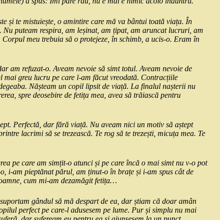
 numele) a spus: Îmi pare rău, nu e mai e nimic acolo înăuntru.
 și te mistuiește, o amintire care mă va bântui toată viața. În
Nu puteam respira, am leșinat, am țipat, am aruncat lucruri, am
Corpul meu trebuia să o protejeze, în schimb, a ucis-o. Eram în
 dar am refuzat-o. Aveam nevoie să simt totul. Aveam nevoie de
el mai greu lucru pe care l-am făcut vreodată. Contracțiile
 degeaba. Nășteam un copil lipsit de viață. La finalul nașterii nu
rerea, spre deosebire de fetița mea, avea să trăiască pentru
iept. Perfectă, dar fără viață. Nu aveam nici un motiv să aștept
tre lacrimi să se trezească. Te rog să te trezești, micuța mea. Te
erea pe care am simțit-o atunci și pe care încă o mai simt nu v-o pot
o, i-am pieptănat părul, am ținut-o în brațe și i-am spus cât de
 doamne, cum mi-am dezamăgit fetița…
 suportam gândul să mă despart de ea, dar știam că doar amân
copilul perfect pe care-l adusesem pe lume. Pur și simplu nu mai
suferă, dar sufeream eu pentru ea și ajunsesem la un punct