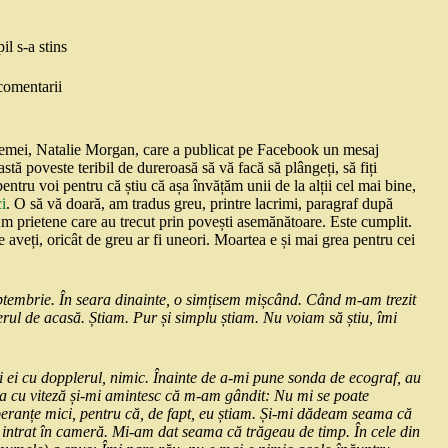
il s-a stins
comentarii
 femei, Natalie Morgan, care a publicat pe Facebook un mesaj
ceastă poveste teribil de dureroasă să vă facă să plângeți, să fiți
tru voi pentru că știu că așa învățăm unii de la alții cel mai bine,
ci
. O să vă doară, am tradus greu, printre lacrimi, paragraf după
 Am prietene care au trecut prin povești asemănătoare. Este cumplit.
 ce aveți, oricât de greu ar fi uneori. Moartea e și mai grea pentru cei
tembrie. În seara dinainte, o simțisem mișcând. Când m-am trezit
erul de acasă. Știam. Pur și simplu știam. Nu voiam să știu, îmi
 ei cu dopplerul, nimic. Înainte de a-mi pune sonda de ecograf, au
a cu viteză și-mi amintesc că m-am gândit: Nu mi se poate
speranțe mici, pentru că, de fapt, eu știam. Și-mi dădeam seama că
a intrat în cameră. Mi-am dat seama că trăgeau de timp. În cele din