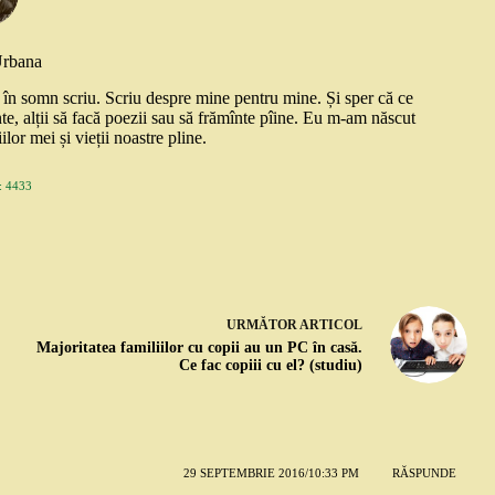
Urbana
și în somn scriu. Scriu despre mine pentru mine. Și sper că ce
nte, alții să facă poezii sau să frămînte pîine. Eu m-am născut
ilor mei și vieții noastre pline.
 4433
URMĂTOR
ARTICOL
Majoritatea familiilor cu copii au un PC în casă.
Ce fac copiii cu el? (studiu)
29 SEPTEMBRIE 2016/10:33 PM
RĂSPUNDE