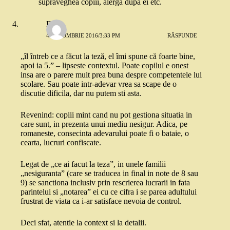
supraveghea copiii, alerga dupa ei etc.
Dan
4 OCTOMBRIE 2016/3:33 PM
RĂSPUNDE
„îl întreb ce a făcut la teză, el îmi spune că foarte bine,
apoi ia 5.” – lipseste contextul. Poate copilul e onest
insa are o parere mult prea buna despre competentele lui
scolare. Sau poate intr-adevar vrea sa scape de o
discutie dificila, dar nu putem sti asta.
Revenind: copiii mint cand nu pot gestiona situatia in
care sunt, in prezenta unui mediu nesigur. Adica, pe
romaneste, consecinta adevarului poate fi o bataie, o
cearta, lucruri confiscate.
Legat de „ce ai facut la teza”, in unele familii
„nesiguranta” (care se traducea in final in note de 8 sau
9) se sanctiona inclusiv prin rescrierea lucrarii in fata
parintelui si „notarea” ei cu ce cifra i se parea adultului
frustrat de viata ca i-ar satisface nevoia de control.
Deci sfat, atentie la context si la detalii.