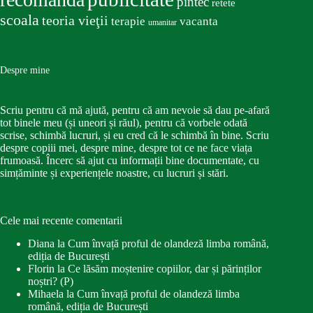
pîntec
retete
scoala
teoria vieţii
terapie
vacanta
umanitar
Despre mine
Scriu pentru că mă ajută, pentru că am nevoie să dau pe-afară
tot binele meu (și uneori și răul), pentru că vorbele odată
scrise, schimbă lucruri, și eu cred că le schimbă în bine. Scriu
despre copiii mei, despre mine, despre tot ce ne face viața
frumoasă. Încerc să ajut cu informații bine documentate, cu
simțăminte și experiențele noastre, cu lucruri și stări.
Cele mai recente comentarii
Diana
la
Cum învață proful de olandeză limba română,
ediția de București
Florin
la
Ce lăsăm moștenire copiilor, dar și părinților
noștri? (P)
Mihaela
la
Cum învață proful de olandeză limba
română, ediția de București