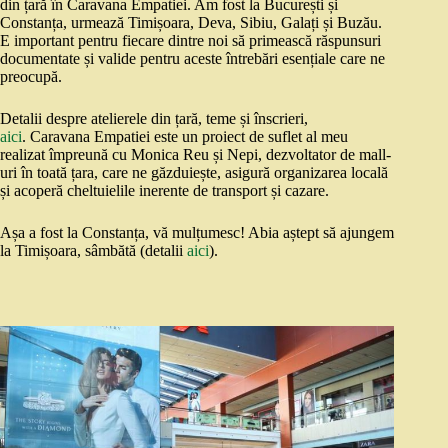
din țară în Caravana Empatiei. Am fost la București și
Constanța, urmează Timișoara, Deva, Sibiu, Galați și Buzău.
E important pentru fiecare dintre noi să primească răspunsuri
documentate și valide pentru aceste întrebări esențiale care ne
preocupă.
Detalii despre atelierele din țară, teme și înscrieri,
aici
. Caravana Empatiei este un proiect de suflet al meu
realizat împreună cu Monica Reu și Nepi, dezvoltator de mall-
uri în toată țara, care ne găzduiește, asigură organizarea locală
și acoperă cheltuielile inerente de transport și cazare.
Așa a fost la Constanța, vă mulțumesc! Abia aștept să ajungem
la Timișoara, sâmbătă (detalii
aici
).