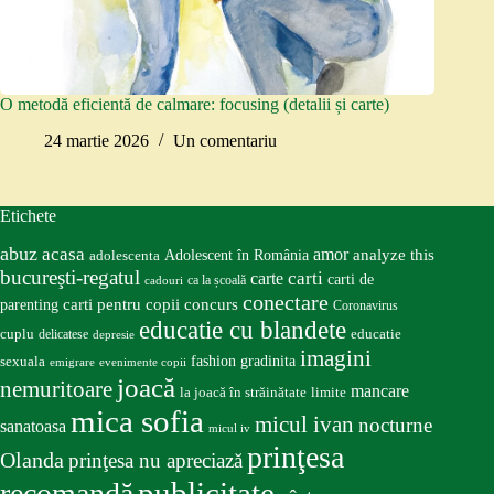
O metodă eficientă de calmare: focusing (detalii și carte)
24 martie 2026
Un comentariu
Etichete
abuz
acasa
amor
Adolescent în România
analyze this
adolescenta
bucureşti-regatul
carte
carti
carti de
ca la școală
cadouri
conectare
carti pentru copii
concurs
parenting
Coronavirus
educatie cu blandete
educatie
cuplu
delicatese
depresie
imagini
fashion
gradinita
sexuala
emigrare
evenimente copii
joacă
nemuritoare
mancare
la joacă în străinătate
limite
mica sofia
micul ivan
nocturne
sanatoasa
micul iv
prinţesa
Olanda
prinţesa nu apreciază
publicitate
recomandă