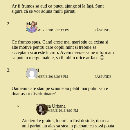
Ar fi frumos sa aud ca puteți ajunge și la Iași. Sunt
sigură că se vor aduna multi părinți.
Mami
4 OCTOMBRIE 2016/12:12 PM
RĂSPUNDE
Ce frumos spus. Cand cresc mai mari stiu ca exista si
alte motive pentru care copiii mint si trebuie sa
acceptam si aceste lucruri. Avem nevoie sa ne informam
sa putem merge inainte, sa ii iubim orice ar face 🙂
Andrei
4 OCTOMBRIE 2016/3:33 PM
RĂSPUNDE
Oamenii care stau pe scaune au platit mai putin sau e
doar asa o discriminare?
Printesa Urbana
4 OCTOMBRIE 2016/4:00 PM
Atelierul e gratuit, locuri au fost destule, doar ca
unii parinti au ales sa stea in picioare ca sa-si poata