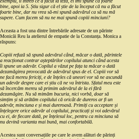
exemplu, îl întreb ce a făcut la teză, el îmi spune că foarte
bine, apoi ia 5. Știu sigur că el știe de la început că nu a făcut
foarte bine, dar nu vrea să-mi spună adevărul ca să nu mă
supere. Cum facem să nu ne mai spună copiii minciuni?
Aceasta a fost una dintre întrebările adresate de un părinte
Monicăi Reu la atelierul de empatie de la Constanța. Monica a
răspuns:
Copiii refuză să spună adevărul când, măcar o dată, părintele
a reacționat contrar așteptărilor copilului atunci când acesta
îi spune un adevăr. Copilul a văzut pe fața ta măcar o dată
dezamăgirea provocată de adevărul spus de el. Copiii vor să
ne facă mereu fericiți, e de înțeles că uneori vor să ne ascundă
un adevăr despre care ei știu că ne va întrista. Sfatul meu este
să încercăm mereu să primim adevărul de la ei fără
dezamăgire. Nu să mimăm bucuria, nici vorbă, doar să
simțim și să arătăm copilului că oricât de dureros ar fi un
adevăr, minciuna e și mai dureroasă. Primiți cu acceptare și
înțelegere orice adevăr al copilului, practicați și voi adevărul
cu ei, de fiecare dată, pe înțelesul loc, pentru ca minciuna să
nu devină varianta mai bună, mai confortabilă.
Acestea sunt conversațiile pe care le avem alături de părinți