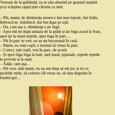
Veneam de la grădiniță, ea se uita absentă pe geamul mașinii
și-și scărpina capul prin căciula cu moț.
– Păi, mami, de dimineața mereu e
hai mai repede, hai Sofia,
îmbracă-te, mănâncă, hai hai fuga pe ușă.
– Da, cam așa e, dimineața e pe fugă.
– Apoi mă iei după amiaza de la grădi și iar fuga acasă la Ivan,
apoi iar la masă repede, apoi fuga în parc…
– Păi în parc tu vrei, eu aș sta bucuroasă în casă.
– Mami, eu sunt copil, e normal să vreau în parc.
– Corect, ești copil, vrei în parc, de acord.
– Și apoi fuga fuga la baie, iară masă, pijamale, repede repede
la poveste și la nani.
– Ăăăă, cam așa…
– Păi vezi, măi mami, eu nu am timp să mă joc și eu cu
jucăriile mele, să colorez cât vreau eu, să stau degeaba în
fundul gol…