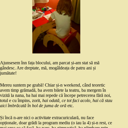
Ajunsesem înn fața blocului, am parcat și-am stat să mă
gândesc. Are dreptate, mă, mogâldeața de patru ani și
jumătate!
Mereu suntem pe grabă! Chiar și-n weekend, când teoretic
avem timp grămadă, ba avem bilete la teatru, ba mergem în
vizită la nana, ba hai mai repede că începe petrecerea fără noi,
totul e cu împins, zorit,
hai odată, ce tot faci acolo, hai că stau
aici îmbrăcată în hol de juma de oră
etc.
Și încă n-are nici o activitate extracuriculară, nu face
opționale, doar grădi la program mediu (o iau la 4) și-n rest, ce
mai vrea ea să facă, ba parc, ba gimnastică, ba plimbare prin