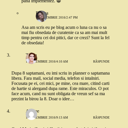
pana implementez. 😀
Raluca
11 NOIEMBRIE 2016/2:47 PM
Asa am scris eu pe blog acum o luna ca nu o sa
mai fiu obsedata de curatenie ca sa am mai mult
timp pentru cei doi pitici, dar ce crezi? Sunt la fel
de obsedata!
Talida
11 NOIEMBRIE 2016/4:10 AM
RĂSPUNDE
Dupa 8 saptamani, eu imi scriu in planner o saptamana
libera. Fara mail, social media, telefon si intalniri.
Focusata pe ei, cei mici, pe mine, cea mare, citind carti
de hartie si alergand dupa rame. Este miraculos. O pot
face acum, cand nu sunt obligata de vreun sef sa ma
prezint la birou la 8. Doar o idee…
Andree
11 NOIEMBRIE 2016/9:13 AM
RĂSPUNDE