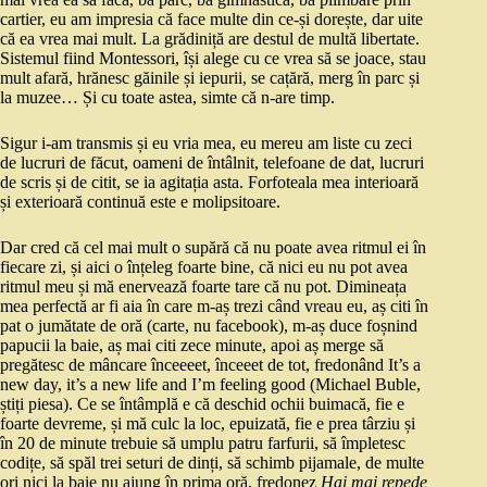
cartier, eu am impresia că face multe din ce-și dorește, dar uite
că ea vrea mai mult. La grădiniță are destul de multă libertate.
Sistemul fiind Montessori, își alege cu ce vrea să se joace, stau
mult afară, hrănesc găinile și iepurii, se cațără, merg în parc și
la muzee… Și cu toate astea, simte că n-are timp.
Sigur i-am transmis și eu vria mea, eu mereu am liste cu zeci
de lucruri de făcut, oameni de întâlnit, telefoane de dat, lucruri
de scris și de citit, se ia agitația asta. Forfoteala mea interioară
și exterioară continuă este e molipsitoare.
Dar cred că cel mai mult o supără că nu poate avea ritmul ei în
fiecare zi, și aici o înțeleg foarte bine, că nici eu nu pot avea
ritmul meu și mă enervează foarte tare că nu pot. Dimineața
mea perfectă ar fi aia în care m-aș trezi când vreau eu, aș citi în
pat o jumătate de oră (carte, nu facebook), m-aș duce foșnind
papucii la baie, aș mai citi zece minute, apoi aș merge să
pregătesc de mâncare înceeeet, înceeet de tot, fredonând It’s a
new day, it’s a new life and I’m feeling good (Michael Buble,
știți piesa). Ce se întâmplă e că deschid ochii buimacă, fie e
foarte devreme, și mă culc la loc, epuizată, fie e prea târziu și
în 20 de minute trebuie să umplu patru farfurii, să împletesc
codițe, să spăl trei seturi de dinți, să schimb pijamale, de multe
ori nici la baie nu ajung în prima oră, fredonez
Hai mai repede