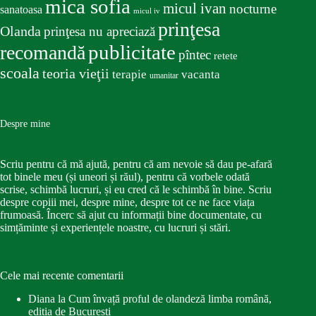
mica sofia
micul ivan
nocturne
sanatoasa
micul iv
prinţesa
Olanda
prinţesa nu apreciază
publicitate
recomandă
pîntec
retete
scoala
teoria vieţii
terapie
vacanta
umanitar
Despre mine
Scriu pentru că mă ajută, pentru că am nevoie să dau pe-afară
tot binele meu (și uneori și răul), pentru că vorbele odată
scrise, schimbă lucruri, și eu cred că le schimbă în bine. Scriu
despre copiii mei, despre mine, despre tot ce ne face viața
frumoasă. Încerc să ajut cu informații bine documentate, cu
simțăminte și experiențele noastre, cu lucruri și stări.
Cele mai recente comentarii
Diana
la
Cum învață proful de olandeză limba română,
ediția de București