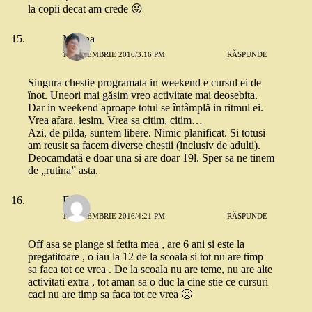
la copii decat am crede 😛
Mirona
11 NOIEMBRIE 2016/3:16 PM
RĂSPUNDE
Singura chestie programata in weekend e cursul ei de
înot. Uneori mai găsim vreo activitate mai deosebita.
Dar in weekend aproape totul se întâmplă in ritmul ei.
Vrea afara, iesim. Vrea sa citim, citim…
Azi, de pilda, suntem libere. Nimic planificat. Si totusi
am reusit sa facem diverse chestii (inclusiv de adulti).
Deocamdată e doar una si are doar 19l. Sper sa ne tinem
de „rutina” asta.
Flory
11 NOIEMBRIE 2016/4:21 PM
RĂSPUNDE
Off asa se plange si fetita mea , are 6 ani si este la
pregatitoare , o iau la 12 de la scoala si tot nu are timp
sa faca tot ce vrea . De la scoala nu are teme, nu are alte
activitati extra , tot aman sa o duc la cine stie ce cursuri
caci nu are timp sa faca tot ce vrea 🙁