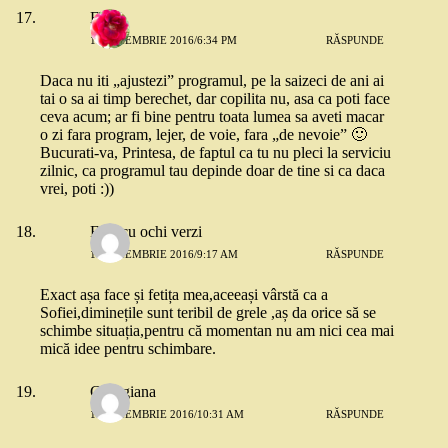
Elisa
12 NOIEMBRIE 2016/6:34 PM
RĂSPUNDE
Daca nu iti „ajustezi” programul, pe la saizeci de ani ai
tai o sa ai timp berechet, dar copilita nu, asa ca poti face
ceva acum; ar fi bine pentru toata lumea sa aveti macar
o zi fara program, lejer, de voie, fara „de nevoie” 🙂
Bucurati-va, Printesa, de faptul ca tu nu pleci la serviciu
zilnic, ca programul tau depinde doar de tine si ca daca
vrei, poti :))
Fata cu ochi verzi
17 NOIEMBRIE 2016/9:17 AM
RĂSPUNDE
Exact așa face și fetița mea,aceeași vârstă ca a
Sofiei,diminețile sunt teribil de grele ,aș da orice să se
schimbe situația,pentru că momentan nu am nici cea mai
mică idee pentru schimbare.
Georgiana
18 NOIEMBRIE 2016/10:31 AM
RĂSPUNDE