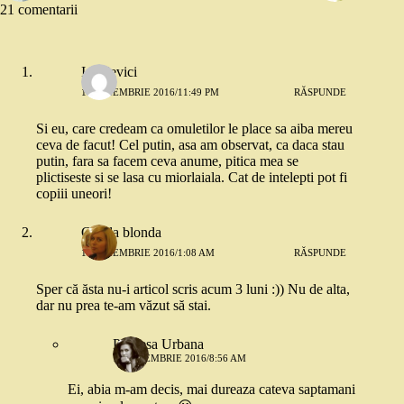
21 comentarii
Ionelevici
10 NOIEMBRIE 2016/11:49 PM
RĂSPUNDE
Si eu, care credeam ca omuletilor le place sa aiba mereu
ceva de facut! Cel putin, asa am observat, ca daca stau
putin, fara sa facem ceva anume, pitica mea se
plictiseste si se lasa cu miorlaiala. Cat de intelepti pot fi
copiii uneori!
Copila blonda
11 NOIEMBRIE 2016/1:08 AM
RĂSPUNDE
Sper că ăsta nu-i articol scris acum 3 luni :)) Nu de alta,
dar nu prea te-am văzut să stai.
Printesa Urbana
11 NOIEMBRIE 2016/8:56 AM
Ei, abia m-am decis, mai dureaza cateva saptamani