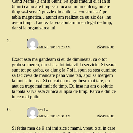
Cand Maria (3 ani si 6luni) i-a spus fratelui ei (1an si
6luni) ca nu are timp sa-i facă si lui un culcuș, nu are
timp sa-i scoată puzzle din cutie, sa construiască pe
tabla magnetica…atunci am realizat ca eu zic des „nu
avem timp”. Lucrez la vocabularul meu legat de timp,
dar si la organizarea lui.
Mi
11 NOIEMBRIE 2016/9:23 AM
RĂSPUNDE
Exact asta ma gandeam si eu de dimineata, ca o tot
grabesc mereu, dar si asa tot intarzii la serviciu. Si seara
sunt tot pe graba, ca ajung la 7 si ii spun sa stea cuminte
sa fac ceva de mancare pana vine tati, apoi sa mergem
la inot si tot asa. Si cu cat eu ma grabesc mai tare, cu
atat ea trage mai mult de timp. Eu insa nu am o solutie
la toata zarva asta zilnica si lipsa de timp. Parca e din ce
in ce mai putin.
Andreea L.
11 NOIEMBRIE 2016/9:31 AM
RĂSPUNDE
Si fetita mea de 9 ani imi zice : mami, vreau o zi in care