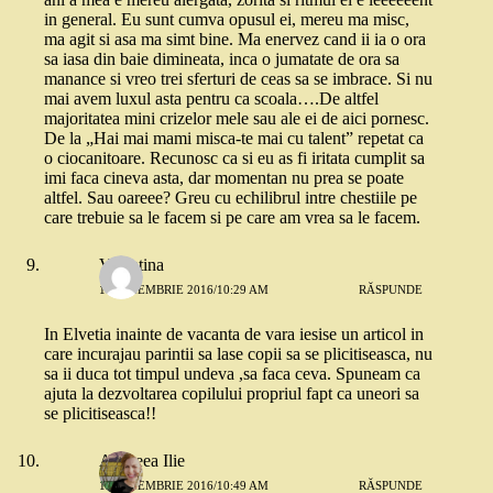
in general. Eu sunt cumva opusul ei, mereu ma misc,
ma agit si asa ma simt bine. Ma enervez cand ii ia o ora
sa iasa din baie dimineata, inca o jumatate de ora sa
manance si vreo trei sferturi de ceas sa se imbrace. Si nu
mai avem luxul asta pentru ca scoala….De altfel
majoritatea mini crizelor mele sau ale ei de aici pornesc.
De la „Hai mai mami misca-te mai cu talent” repetat ca
o ciocanitoare. Recunosc ca si eu as fi iritata cumplit sa
imi faca cineva asta, dar momentan nu prea se poate
altfel. Sau oareee? Greu cu echilibrul intre chestiile pe
care trebuie sa le facem si pe care am vrea sa le facem.
Valentina
11 NOIEMBRIE 2016/10:29 AM
RĂSPUNDE
In Elvetia inainte de vacanta de vara iesise un articol in
care incurajau parintii sa lase copii sa se plicitiseasca, nu
sa ii duca tot timpul undeva ,sa faca ceva. Spuneam ca
ajuta la dezvoltarea copilului propriul fapt ca uneori sa
se plicitiseasca!!
Andreea Ilie
11 NOIEMBRIE 2016/10:49 AM
RĂSPUNDE