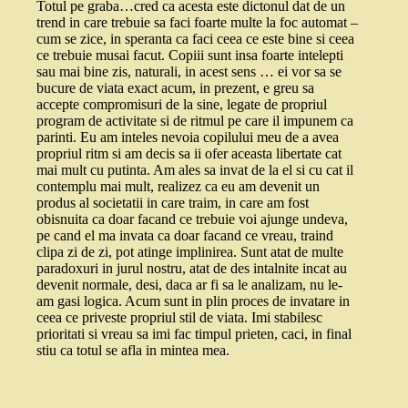
Totul pe graba…cred ca acesta este dictonul dat de un
trend in care trebuie sa faci foarte multe la foc automat –
cum se zice, in speranta ca faci ceea ce este bine si ceea
ce trebuie musai facut. Copiii sunt insa foarte intelepti
sau mai bine zis, naturali, in acest sens … ei vor sa se
bucure de viata exact acum, in prezent, e greu sa
accepte compromisuri de la sine, legate de propriul
program de activitate si de ritmul pe care il impunem ca
parinti. Eu am inteles nevoia copilului meu de a avea
propriul ritm si am decis sa ii ofer aceasta libertate cat
mai mult cu putinta. Am ales sa invat de la el si cu cat il
contemplu mai mult, realizez ca eu am devenit un
produs al societatii in care traim, in care am fost
obisnuita ca doar facand ce trebuie voi ajunge undeva,
pe cand el ma invata ca doar facand ce vreau, traind
clipa zi de zi, pot atinge implinirea. Sunt atat de multe
paradoxuri in jurul nostru, atat de des intalnite incat au
devenit normale, desi, daca ar fi sa le analizam, nu le-
am gasi logica. Acum sunt in plin proces de invatare in
ceea ce priveste propriul stil de viata. Imi stabilesc
prioritati si vreau sa imi fac timpul prieten, caci, in final
stiu ca totul se afla in mintea mea.