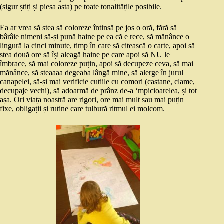
(sigur știți și piesa asta) pe toate tonalitățile posibile.
Ea ar vrea să stea să coloreze întinsă pe jos o oră, fără să
bârâie nimeni să-și pună haine pe ea că e rece, să mănânce o
lingură la cinci minute, timp în care să citească o carte, apoi să
stea două ore să își aleagă haine pe care apoi să NU le
îmbrace, să mai coloreze puțin, apoi să decupeze ceva, să mai
mănânce, să steaaaa degeaba lângă mine, să alerge în jurul
canapelei, să-și mai verificie cutiile cu comori (castane, clame,
decupaje vechi), să adoarmă de prânz de-a ‘mpicioarelea, și tot
așa. Ori viața noastră are rigori, ore mai mult sau mai puțin
fixe, obligații și rutine care tulbură ritmul ei molcom.