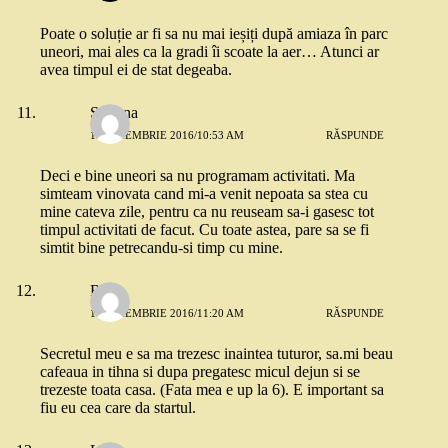
Poate o soluție ar fi sa nu mai ieșiți după amiaza în parc
uneori, mai ales ca la gradi îi scoate la aer… Atunci ar
avea timpul ei de stat degeaba.
Simona
11 NOIEMBRIE 2016/10:53 AM
RĂSPUNDE
Deci e bine uneori sa nu programam activitati. Ma
simteam vinovata cand mi-a venit nepoata sa stea cu
mine cateva zile, pentru ca nu reuseam sa-i gasesc tot
timpul activitati de facut. Cu toate astea, pare sa se fi
simtit bine petrecandu-si timp cu mine.
Ra
11 NOIEMBRIE 2016/11:20 AM
RĂSPUNDE
Secretul meu e sa ma trezesc inaintea tuturor, sa.mi beau
cafeaua in tihna si dupa pregatesc micul dejun si se
trezeste toata casa. (Fata mea e up la 6). E important sa
fiu eu cea care da startul.