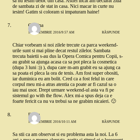
sa nu iesim deloc din casa. Astfel incat am declarat ziua
de sambata zi de stat in casa. Nici macar in curte nu
iesim! Gatim si coloram si impaturam haine!
Cristina
11 NOIEMBRIE 2016/9:57 AM
RĂSPUNDE
Chiar vorbeam si noi zilele trecute ca parca weekend-
urile sunt si mai pline decat restul zilelor. Sambata
trecuta baietii s-au dus la Opera Comica pentru Copii, s-
au grabit sa ajunga acasa ca sa pot pleca la cosmetica
(dupa 3 luni :)) ), dupa care m-am grabit eu sa ajung ca
sa poata ei pleca la ora de tenis. Am fost super obositi,
iar duminica eu am bolit. Cred ca a fost felul in care
corpul meu mi-a atras atentia ca poate ar fi cazul sa o
iau mai usor. Drept urmare weekend-ul asta va fi pe
sistemul go with the flow. Alex mi-a spus deja ca e
foarte fericit ca nu va trebui sa ne grabim nicaieri. 🙂
Diana
11 NOIEMBRIE 2016/10:11 AM
RĂSPUNDE
Sa stii ca am observat si eu problema asta la noi. La 6
ani a mea e mereu alergata, zorita si ritmul ei e leeeeeent