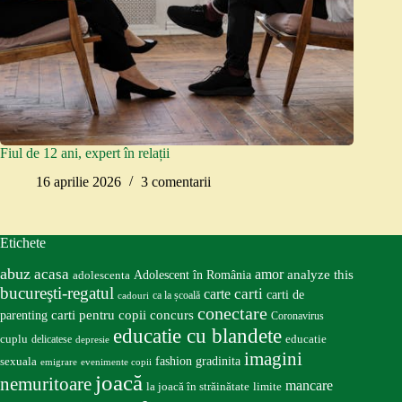
Fiul de 12 ani, expert în relații
16 aprilie 2026
3 comentarii
Etichete
abuz
acasa
amor
Adolescent în România
analyze this
adolescenta
bucureşti-regatul
carte
carti
carti de
ca la școală
cadouri
conectare
carti pentru copii
concurs
parenting
Coronavirus
educatie cu blandete
educatie
cuplu
delicatese
depresie
imagini
fashion
gradinita
sexuala
emigrare
evenimente copii
joacă
nemuritoare
mancare
la joacă în străinătate
limite