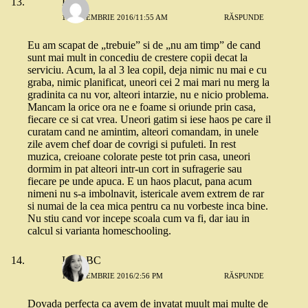
Lia
11 NOIEMBRIE 2016/11:55 AM
RĂSPUNDE
Eu am scapat de „trebuie” si de „nu am timp” de cand
sunt mai mult in concediu de crestere copii decat la
serviciu. Acum, la al 3 lea copil, deja nimic nu mai e cu
graba, nimic planificat, uneori cei 2 mai mari nu merg la
gradinita ca nu vor, alteori intarzie, nu e nicio problema.
Mancam la orice ora ne e foame si oriunde prin casa,
fiecare ce si cat vrea. Uneori gatim si iese haos pe care il
curatam cand ne amintim, alteori comandam, in unele
zile avem chef doar de covrigi si pufuleti. In rest
muzica, creioane colorate peste tot prin casa, uneori
dormim in pat alteori intr-un cort in sufragerie sau
fiecare pe unde apuca. E un haos placut, pana acum
nimeni nu s-a imbolnavit, istericale avem extrem de rar
si numai de la cea mica pentru ca nu vorbeste inca bine.
Nu stiu cand vor incepe scoala cum va fi, dar iau in
calcul si varianta homeschooling.
IoanaBC
11 NOIEMBRIE 2016/2:56 PM
RĂSPUNDE
Dovada perfecta ca avem de invatat muult mai multe de