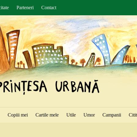
itate
Parteneri
Contact
ă
Copiii mei
Cartile mele
Utile
Umor
Campanii
Citi