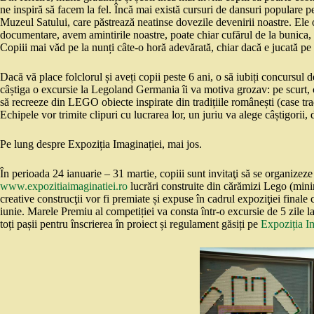
ne inspiră să facem la fel. Încă mai există cursuri de dansuri populare
Muzeul Satului, care păstrează neatinse dovezile devenirii noastre. Ele 
documentare, avem amintirile noastre, poate chiar cufărul de la bunica, pl
Copiii mai văd pe la nunți câte-o horă adevărată, chiar dacă e jucată p
Dacă vă place folclorul și aveți copii peste 6 ani, o să iubiți concursul
câștiga o excursie la Legoland Germania îi va motiva grozav: pe scurt, co
să recreeze din LEGO obiecte inspirate din tradițiile românești (case tr
Echipele vor trimite clipuri cu lucrarea lor, un juriu va alege câștigorii, 
Pe lung despre Expoziția Imaginației, mai jos.
În perioada 24 ianuarie – 31 martie, copiii sunt invitaţi să se organizez
www.expozitiaimaginatiei.ro
lucrări construite din cărămizi Lego (mini
creative construcţii vor fi premiate și expuse în cadrul expoziţiei final
iunie. Marele Premiu al competiției va consta într-o excursie de 5 z
toți pașii pentru înscrierea în proiect și regulament găsiți pe
Expoziția I