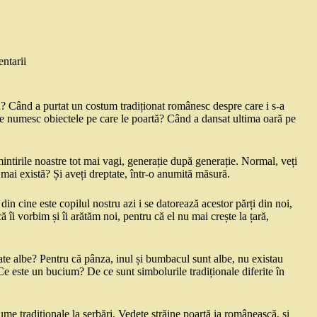
ntarii
? Când a purtat un costum tradiționat românesc despre care i s-a
se numesc obiectele pe care le poartă? Când a dansat ultima oară pe
intirile noastre tot mai vagi, generație după generație. Normal, veți
 mai există? Și aveți dreptate, într-o anumită măsură.
 din cine este copilul nostru azi i se datorează acestor părți din noi,
că îi vorbim și îi arătăm noi, pentru că el nu mai crește la țară,
te albe? Pentru că pânza, inul și bumbacul sunt albe, nu existau
 este un bucium? De ce sunt simbolurile tradiționale diferite în
tume tradiționale la serbări. Vedete străine poartă ia românească, și