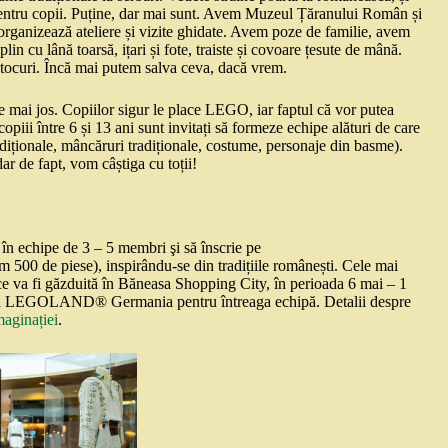
 pentru copii. Puține, dar mai sunt. Avem Muzeul Țăranului Român și
organizează ateliere și vizite ghidate. Avem poze de familie, avem
in cu lână toarsă, ițari și fote, traiste și covoare țesute de mână.
e tocuri. Încă mai putem salva ceva, dacă vrem.
 de mai jos. Copiilor sigur le place LEGO, iar faptul că vor putea
piii între 6 și 13 ani sunt invitați să formeze echipe alături de care
adiționale, mâncăruri tradiționale, costume, personaje din basme).
dar de fapt, vom câștiga cu toții!
e în echipe de 3 – 5 membri şi să înscrie pe
m 500 de piese), inspirându-se din tradițiile românești. Cele mai
e ce va fi găzduită în Băneasa Shopping City, în perioada 6 mai – 1
ile la LEGOLAND® Germania pentru întreaga echipă. Detalii despre
maginației
.