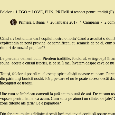
Folclor + LEGO = LOVE, FUN, PREMII și respect pentru tradiții (P)
Printesa Urbana
26 ianuarie 2017
Campanii
2 come
Când a văzut ultima oară copilul nostru o horă? Când a ascultat o doină
explicat din ce zonă provine, ce semnificații au semnele de pe el, cum 
ritmuri de muzică populară?
Le pierdem, oameni buni. Pierdem tradițiile, folclorul, se îngroapă în am
spune, acesta e cursul istoriei, la ce să îi mai învățăm despre ceva ce nu
Totuși, folclorul poartă cu el esența spiritualității noastre ca neam. Parte
din părinții și bunicii noștri. Părți pe care el nu le poate accesa decât da
înconjurat de tradiții.
Uite cum se îmbrăcau oamenii la țară acum o sută de ani. De ce sunt toa
vopsele pentru haine, ca acum. Cum suna pe atunci un cântec de jale? Ce
zone diferite ale țării? Ce e paparuda?
Din fericire, multe grădinițe și școli încă mai invită copiii să poarte cos