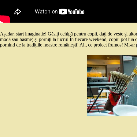
Așadar, start imaginație! Găsiți echipă pentru copii, dați de veste și alt
modă sau basme) și porniți la lucru! În fiecare weekend, copiii pot lua con
pornind de la tradițiile noastre românești! Ah, ce proiect frumos! Mi-ar 