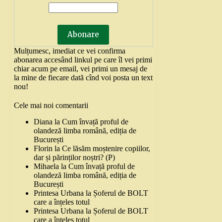
Mulțumesc, imediat ce vei confirma
abonarea accesând linkul pe care îl vei primi
chiar acum pe email, vei primi un mesaj de
la mine de fiecare dată cînd voi posta un text
nou!
Cele mai noi comentarii
Diana
la
Cum învață proful de
olandeză limba română, ediția de
București
Florin
la
Ce lăsăm moștenire copiilor,
dar și părinților noștri? (P)
Mihaela
la
Cum învață proful de
olandeză limba română, ediția de
București
Printesa Urbana
la
Șoferul de BOLT
care a înțeles totul
Printesa Urbana
la
Șoferul de BOLT
care a înțeles totul