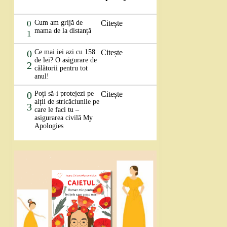
0
Cum am grijă de
Citește
mama de la distanță
1
0
Ce mai iei azi cu 158
Citește
de lei? O asigurare de
2
călătorii pentru tot
anul!
0
Poți să-i protejezi pe
Citește
alții de stricăciunile pe
3
care le faci tu –
asigurarea civilă My
Apologies