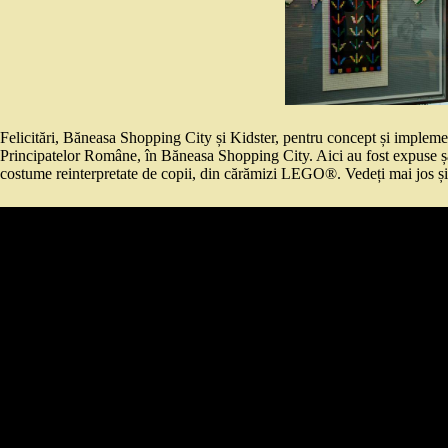
Felicitări, Băneasa Shopping City și Kidster, pentru concept și impleme
Principatelor Române, în Băneasa Shopping City. Aici au fost expuse șase 
costume reinterpretate de copii, din cărămizi LEGO®. Vedeți mai jos și