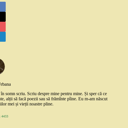
Urbana
și în somn scriu. Scriu despre mine pentru mine. Și sper că ce
nte, alții să facă poezii sau să frămînte pîine. Eu m-am născut
ilor mei și vieții noastre pline.
 4433