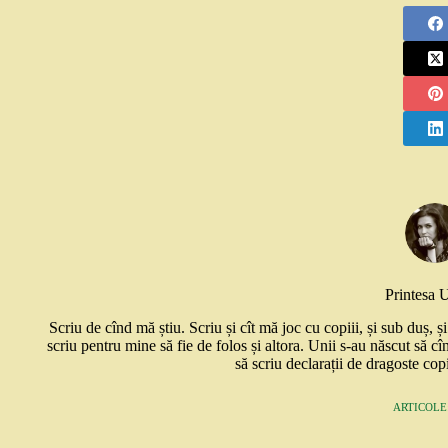
Printesa 
Scriu de cînd mă știu. Scriu și cît mă joc cu copiii, și sub duș, 
scriu pentru mine să fie de folos și altora. Unii s-au născut să cî
să scriu declarații de dragoste copi
ARTICOLE: