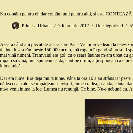
Nu contăm pentru ei, dar contăm unii pentru alții, și asta CONTEAZĂ
Printesa Urbana
3 februarie 2017
Uncategorized
5
Aseară când am plecat de-acasă spre Piața Victoriei vedeam la televizo
înainte fuseserăm peste 150.000 acolo, mă rugam în gând să nu se fi spe
mai vină nimeni. Tramvaiul era gol, cu o seară înainte m-am urcat cu gr
rugam să vină, unii spuneau că da, sunt pe drum, alții spuneau că e prea f
inima mică.
Dar era lume. Era deja multă lume. Până la ora 10 s-au strâns iar peste
dădea ceai cald, se împărțeau senvișuri, lumea râdea, scanda, cânta, da
mi-a venit inima la loc. Lumea nu renunță. Ce bine. Nu-s nebună eu. Am