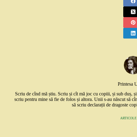
Printesa 
Scriu de cînd mă știu. Scriu și cît mă joc cu copiii, și sub duș, 
scriu pentru mine să fie de folos și altora. Unii s-au născut să cî
să scriu declarații de dragoste copi
ARTICOLE: