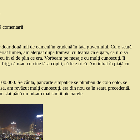
!
9 comentarii
r doar două mii de oameni în gradenă în fața guvernului. Cu o seară
riat lumea, am alergat după tramvai cu teama că e gata, că n-o să
eu în el de plin ce era. Vorbeam pe mesaje cu mulți cunoscuți, îi
rig, că n-au cu cine lăsa copiii, că le e frică. Am intrat în piață cu
 100.000. Se cânta, pancarte simpatice se plimbau de colo colo, se
nsa, am revăzut mulți cunoscuți, era din nou ca în seara precedentă,
 stat până nu mi-am mai simțit picioarele.