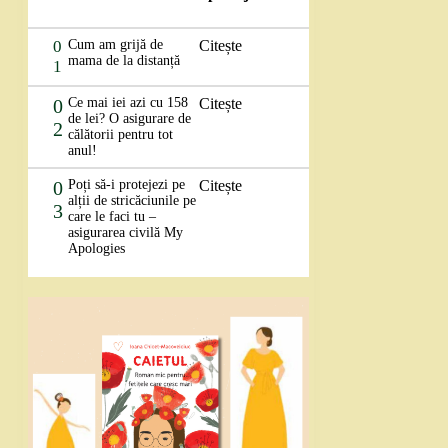
0
Cum am grijă de
Citește
mama de la distanță
1
0
Ce mai iei azi cu 158
Citește
de lei? O asigurare de
2
călătorii pentru tot
anul!
0
Poți să-i protejezi pe
Citește
alții de stricăciunile pe
3
care le faci tu –
asigurarea civilă My
Apologies