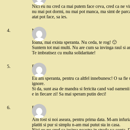
Nici eu nu cred ca mai putem face ceva, cred ca ne vir
nu mai pot dormi, nu mai pot manca, ma simt de parca 
atat pot face, sa ies.
Maia
Ioana, mai exista speranta. Nu ceda, te rog! 🙂
Suntem tot mai multi. Nu are cum sa invinga raul si a
Te imbratisez cu multa solidaritate!
Bibi
Eu am speranta, pentru ca altfel innebunesc! O sa fie 
ignore.
Si da, sunt asa de mandra si fericita cand vad oamenii 
e in fiecare zi! Sa mai speram putin deci!
Elena
Am fost si noi aseara, pentru prima data. M-am infuri
platiti si pur si simplu n-am mai putut sta in casa.
Nici eu nu cred ca iesirea noastra in strada va conta.