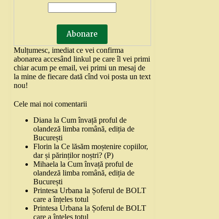
Mulțumesc, imediat ce vei confirma
abonarea accesând linkul pe care îl vei primi
chiar acum pe email, vei primi un mesaj de
la mine de fiecare dată cînd voi posta un text
nou!
Cele mai noi comentarii
Diana
la
Cum învață proful de
olandeză limba română, ediția de
București
Florin
la
Ce lăsăm moștenire copiilor,
dar și părinților noștri? (P)
Mihaela
la
Cum învață proful de
olandeză limba română, ediția de
București
Printesa Urbana
la
Șoferul de BOLT
care a înțeles totul
Printesa Urbana
la
Șoferul de BOLT
care a înțeles totul