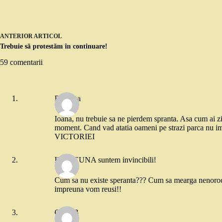
ANTERIOR
ARTICOL
Trebuie să protestăm în continuare!
59 comentarii
Ramona
Ioana, nu trebuie sa ne pierdem spranta. Asa cum ai zis
moment. Cand vad atatia oameni pe strazi parca nu im
VICTORIEI
IMPREUNA suntem invincibili!
Cum sa nu existe speranta??? Cum sa mearga nenorociti
impreuna vom reusi!!
Oana B