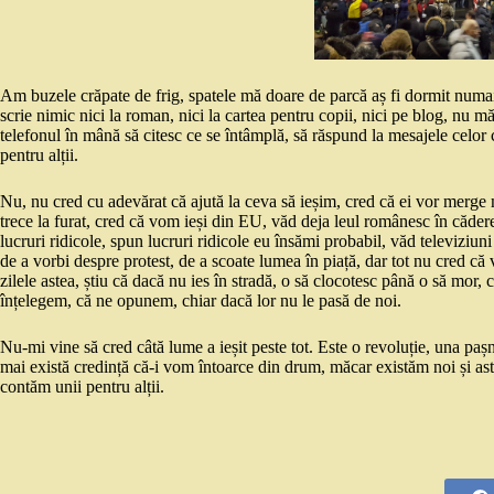
Am buzele crăpate de frig, spatele mă doare de parcă aș fi dormit numai
scrie nimic nici la roman, nici la cartea pentru copii, nici pe blog, nu 
telefonul în mână să citesc ce se întâmplă, să răspund la mesajele celor
pentru alții.
Nu, nu cred cu adevărat că ajută la ceva să ieșim, cred că ei vor merge 
trece la furat, cred că vom ieși din EU, văd deja leul românesc în căd
lucruri ridicole, spun lucruri ridicole eu însămi probabil, văd televiziun
de a vorbi despre protest, de a scoate lumea în piață, dar tot nu cred că v
zilele astea, știu că dacă nu ies în stradă, o să clocotesc până o să m
înțelegem, că ne opunem, chiar dacă lor nu le pasă de noi.
Nu-mi vine să cred câtă lume a ieșit peste tot. Este o revoluție, una pa
mai există credință că-i vom întoarce din drum, măcar existăm noi și 
contăm unii pentru alții.