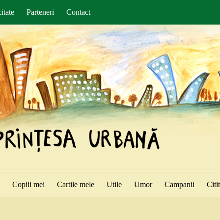
itate
Parteneri
Contact
ă
Copiii mei
Cartile mele
Utile
Umor
Campanii
Citi