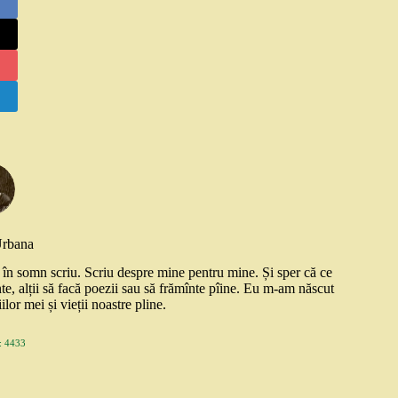
Urbana
și în somn scriu. Scriu despre mine pentru mine. Și sper că ce
nte, alții să facă poezii sau să frămînte pîine. Eu m-am născut
ilor mei și vieții noastre pline.
 4433