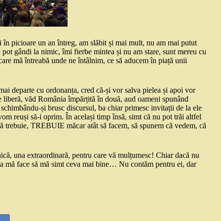
 în picioare un an întreg, am slăbit și mai mult, nu am mai putut
mă pot gândi la nimic, îmi fierbe mintea și nu am stare, sunt mereu cu
 care mă întreabă unde ne întâlnim, ce să aducem în piață unii
mai departe cu ordonanța, cred că-și vor salva pielea și apoi vor
ere liberă, văd România împărțită în două, aud oameni spunând
i schimbându-și brusc discursul, ba chiar primesc invitații de la ele
om reuși să-i oprim. În același timp însă, simt că nu pot trăi altfel
or, că trebuie, TREBUIE măcar atât să facem, să spunem că vedem, că
șnică, una extraordinară, pentru care vă mulțumesc! Chiar dacă nu
asta mă face să mă simt ceva mai bine… Nu contăm pentru ei, dar