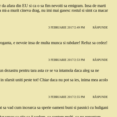
 da afara din EU si ca o sa fim nevoiti sa emigram. Insa de marti
mi-a murit cineva drag, nu imi mai gasesc rostul si simt ca macar
3 FEBRUARIE 2017/2:49 PM
RĂSPUNDE
roganta, e nevoie insa de multa munca si rabdare! Refuz sa cedez!
3 FEBRUARIE 2017/2:53 PM
RĂSPUNDE
un dezastru pentru tara asta ce se va intamola daca aleg sa ne
in sfarsit uniti peste tot! Chiar daca nu pot sa ies, inima mea acolo
3 FEBRUARIE 2017/2:55 PM
RĂSPUNDE
at sa vad cum incearca sa sperie oameni buni si pasnici cu huligani
 Dar vreau sa stie ca ii vedem, ca suntem multi, ca nu renuntam.