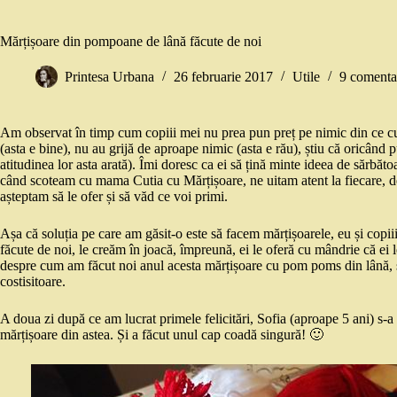
Mărțișoare din pompoane de lână făcute de noi
Printesa Urbana
26 februarie 2017
Utile
9 comentar
Am observat în timp cum copiii mei nu prea pun preț pe nimic din ce cum
(asta e bine), nu au grijă de aproape nimic (asta e rău), știu că oricând
atitudinea lor asta arată). Îmi doresc ca ei să țină minte ideea de sărbăt
când scoteam cu mama Cutia cu Mărțișoare, ne uitam atent la fiecare, de
așteptam să le ofer și să văd ce voi primi.
Așa că soluția pe care am găsit-o este să facem mărțișoarele, eu și copii
făcute de noi, le creăm în joacă, împreună, ei le oferă cu mândrie că ei
despre cum am făcut noi anul acesta mărțișoare cu pom poms din lână, să
costisitoare.
A doua zi după ce am lucrat primele felicitări, Sofia (aproape 5 ani) s-
mărțișoare din astea. Și a făcut unul cap coadă singură! 🙂