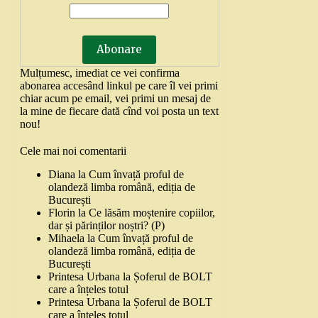
Mulțumesc, imediat ce vei confirma
abonarea accesând linkul pe care îl vei primi
chiar acum pe email, vei primi un mesaj de
la mine de fiecare dată cînd voi posta un text
nou!
Cele mai noi comentarii
Diana
la
Cum învață proful de
olandeză limba română, ediția de
București
Florin
la
Ce lăsăm moștenire copiilor,
dar și părinților noștri? (P)
Mihaela
la
Cum învață proful de
olandeză limba română, ediția de
București
Printesa Urbana
la
Șoferul de BOLT
care a înțeles totul
Printesa Urbana
la
Șoferul de BOLT
care a înțeles totul