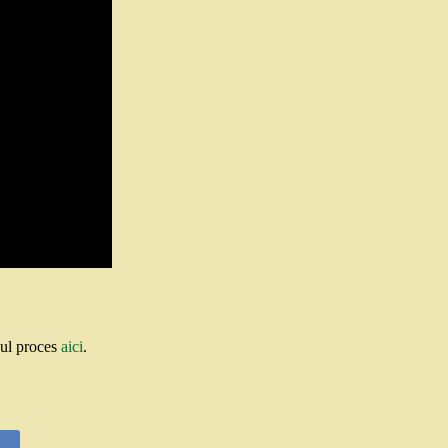
gul proces
aici
.