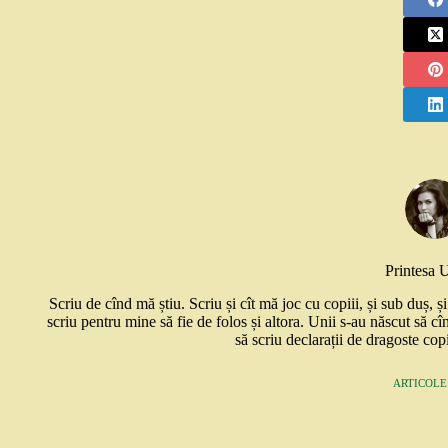
Printesa 
Scriu de cînd mă știu. Scriu și cît mă joc cu copiii, și sub duș, 
scriu pentru mine să fie de folos și altora. Unii s-au născut să cî
să scriu declarații de dragoste copi
ARTICOLE: