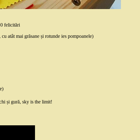
0 felicitări
os, cu atât mai grăsane și rotunde ies pompoanele)
e)
i și gură, sky is the limit!