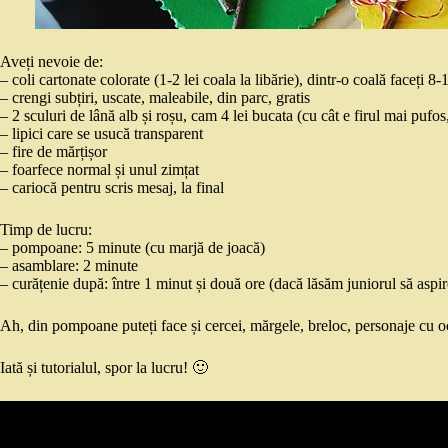
Aveți nevoie de:
– coli cartonate colorate (1-2 lei coala la libărie), dintr-o coală faceți 8-1
– crengi subțiri, uscate, maleabile, din parc, gratis
– 2 sculuri de lână alb și roșu, cam 4 lei bucata (cu cât e firul mai puf
– lipici care se usucă transparent
– fire de mărțișor
– foarfece normal și unul zimțat
– cariocă pentru scris mesaj, la final
Timp de lucru:
– pompoane: 5 minute (cu marjă de joacă)
– asamblare: 2 minute
– curățenie după: între 1 minut și două ore (dacă lăsăm juniorul să aspir
Ah, din pompoane puteți face și cercei, mărgele, breloc, personaje cu och
Iată și tutorialul, spor la lucru! 🙂