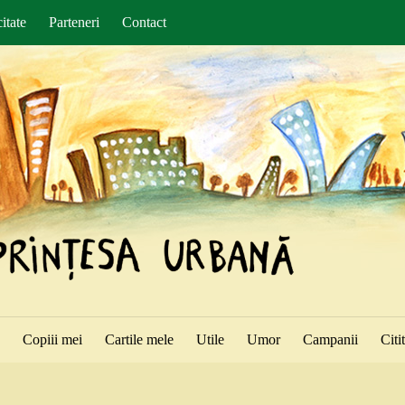
itate
Parteneri
Contact
ă
Copiii mei
Cartile mele
Utile
Umor
Campanii
Citi