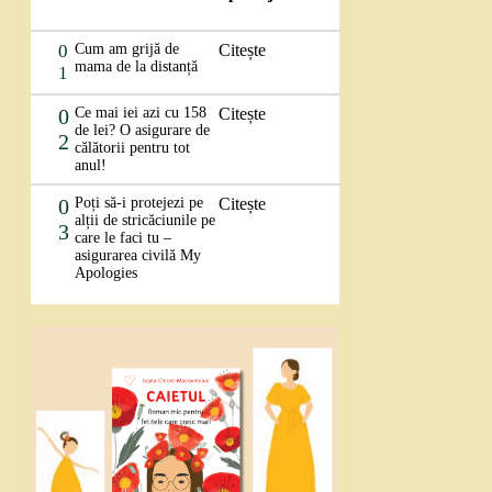
0
Cum am grijă de
Citește
mama de la distanță
1
0
Ce mai iei azi cu 158
Citește
de lei? O asigurare de
2
călătorii pentru tot
anul!
0
Poți să-i protejezi pe
Citește
alții de stricăciunile pe
3
care le faci tu –
asigurarea civilă My
Apologies