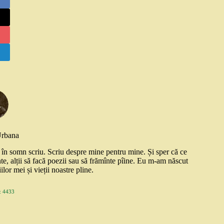
Urbana
și în somn scriu. Scriu despre mine pentru mine. Și sper că ce
nte, alții să facă poezii sau să frămînte pîine. Eu m-am născut
ilor mei și vieții noastre pline.
 4433