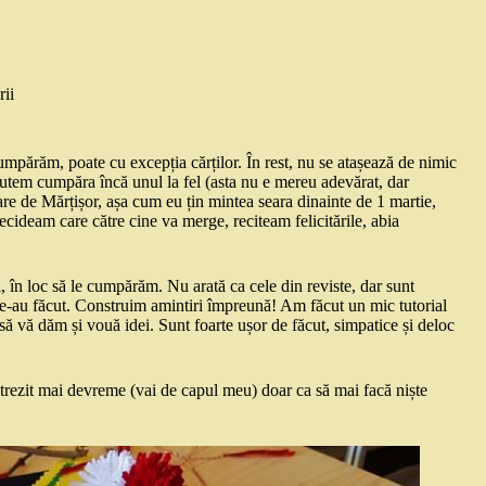
ii
părăm, poate cu excepția cărților. În rest, nu se atașează de nimic
 putem cumpăra încă unul la fel (asta nu e mereu adevărat, dar
oare de Mărțișor, așa cum eu țin mintea seara dinainte de 1 martie,
cideam care către cine va merge, reciteam felicitările, abia
i, în loc să le cumpărăm. Nu arată ca cele din reviste, dar sunt
 le-au făcut. Construim amintiri împreună! Am făcut un mic tutorial
 vă dăm și vouă idei. Sunt foarte ușor de făcut, simpatice și deloc
a trezit mai devreme (vai de capul meu) doar ca să mai facă niște