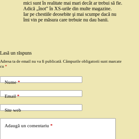
mici sunt în realitate mai mari decât ar trebui să fie.
Adică „înot” în XS-urile din multe magazine.
Iar pe chestiile deosebite şi mai scumpe dacă nu
îmi vin pe măsura care trebuie nu dau banii.
Lasă un răspuns
Adresa ta de email nu va fi publicată.
Câmpurile obligatorii sunt marcate
cu
*
Nume
*
Email
*
Site web
Adaugă un comentariu
*