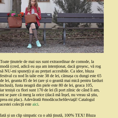
Toate ținutele de mai sus sunt extraordinar de comode, la
modă (cred, adică eu așa am intenționat, dacă greșesc, vă rog
să NU-mi spuneți) și au prețuri accesibile. Ca idee, bluza
festival cu nod în talie este 38 de lei, cămașa cu dungi este 65
de lei, geanta 85 de lei (are și o geantă mai mică pentru farduri
inclusă), fusta neagră din piele este 80 de lei, geaca 105,
iar tenișii cu flori sunt 170 de lei (îi port zilnic de când îi am,
mi se pare că merg la orice (dacă mă înșel, nu vreau să știu,
prea-mi plac). Adevărată #modăcuchefdeviaţă! Catalogul
acestei colecții este
aici
.
Iată și un clip simpatic cu o altă ținută, 100% TEX! Bluza