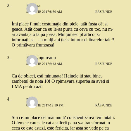
Evelina
8 MARTIE 2017/8:50 AM
RĂSPUNDE
Îmi place f mult costumația din piele, atât fusta cât si
geaca. Atât doar ca eu le-as purta cu ceva cu toc, nu m-
ar avantaja o talpa joasa. Mulțumesc pt articol si
informații si …la mulți ani ție si tuturor cititoarelor tale!!
O primăvara frumoasa!
Emi Ungureanu
8 MARTIE 2017/9:43 AM
RĂSPUNDE
Ca de obicei, esti minunata! Hainele iti stau bine,
zambetul de nota 10! O rpimavara superba sa aveti si
LMA pentru azi!
paula
8 MARTIE 2017/12:19 PM
RĂSPUNDE
Stii ce-mi place cel mai mult? constientizarea feminitatii.
O femeie care stie cat a suferit pana s-a transformat in
ceea ce este astazi, este fericita, iar asta se vede pe ea