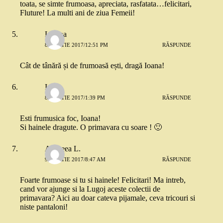
toata, se simte frumoasa, apreciata, rasfatata…felicitari,
Fluture! La multi ani de ziua Femeii!
Liliana
8 MARTIE 2017/12:51 PM
RĂSPUNDE
Cât de tânără și de frumoasă ești, dragă Ioana!
Ina
8 MARTIE 2017/1:39 PM
RĂSPUNDE
Esti frumusica foc, Ioana!
Si hainele dragute. O primavara cu soare ! 🙂
Andreea L.
9 MARTIE 2017/8:47 AM
RĂSPUNDE
Foarte frumoase si tu si hainele! Felicitari! Ma intreb,
cand vor ajunge si la Lugoj aceste colectii de
primavara? Aici au doar cateva pijamale, ceva tricouri si
niste pantaloni!