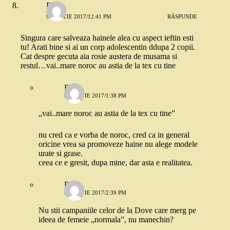
D
9 MARTIE 2017/12:41 PM
RĂSPUNDE
Singura care salveaza hainele alea cu aspect ieftin esti
tu! Arati bine si ai un corp adolescentin ddupa 2 copii.
Cat despre gecuta aia rosie austera de musama si
restul…vai..mare noroc au astia de la tex cu tine
Robo
9 MARTIE 2017/1:38 PM
„vai..mare noroc au astia de la tex cu tine”
nu cred ca e vorba de noroc, cred ca in general
oricine vrea sa promoveze haine nu alege modele
urate si grase.
ceea ce e gresit, dupa mine, dar asta e realitatea.
Rox
9 MARTIE 2017/2:39 PM
Nu stii campaniile celor de la Dove care merg pe
ideea de femeie „normala”, nu manechin?