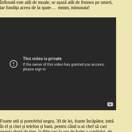
înflorată este atât de moale, se așază atât de frumos pe umeri,
iar fundița aceea de la spate… mmm, minunata!
Foarte util și portofelul negru, 30 de lei, foarte încăpător, intră
în el și chei și telefon și bani, pentru când n-ai chef să cari
geanta după de tine, la film sau la ora de balet a copilului, de