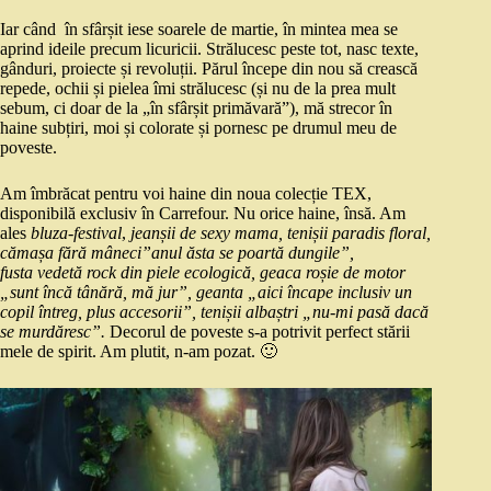
Iar când în sfârșit iese soarele de martie, în mintea mea se
aprind ideile precum licuricii. Strălucesc peste tot, nasc texte,
gânduri, proiecte și revoluții. Părul începe din nou să crească
repede, ochii și pielea îmi strălucesc (și nu de la prea mult
sebum, ci doar de la „în sfârșit primăvară”), mă strecor în
haine subțiri, moi și colorate și pornesc pe drumul meu de
poveste.
Am îmbrăcat pentru voi haine din noua colecție TEX,
disponibilă exclusiv în Carrefour. Nu orice haine, însă. Am
ales
bluza-festival
,
jeanșii de sexy mama, tenișii paradis floral,
cămașa fără mâneci”anul ăsta se poartă dungile”,
fusta vedetă rock din piele ecologică, geaca roșie de motor
„sunt încă tânără, mă jur”, geanta „aici încape inclusiv un
copil întreg, plus accesorii”, tenișii albaștri „nu-mi pasă dacă
se murdăresc”.
Decorul de poveste s-a potrivit perfect stării
mele de spirit. Am plutit, n-am pozat. 🙂