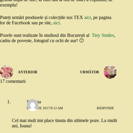
exemplu!
Puteți urmări produsele și colecțiile noi TEX
aici
, pe pagina
lor de Facebook sau pe site,
aici
.
Pozele sunt realizate în studioul din București al
Tiny Smiles
,
cadru de poveste, fotograf cu ochi de aur! 🙂
ANTERIOR
URMĂTOR
17 comentarii
Simona
8 MARTIE 2017/8:12 AM
RĂSPUNDE
Cel mai mult imi place tinuta din ultimele poze. La multi
ani, Ioana!