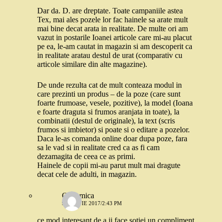
Dar da. D. are dreptate. Toate campaniile astea
Tex, mai ales pozele lor fac hainele sa arate mult
mai bine decat arata in realitate. De multe ori am
vazut in postarile Ioanei articole care mi-au placut
pe ea, le-am cautat in magazin si am descoperit ca
in realitate aratau destul de urat (comparativ cu
articole similare din alte magazine).
De unde rezulta cat de mult conteaza modul in
care prezinti un produs – de la poze (care sunt
foarte frumoase, vesele, pozitive), la model (Ioana
e foarte draguta si frumos aranjata in toate), la
combinatii (destul de originale), la text (scris
frumos si imbietor) si poate si o editare a pozelor.
Daca le-as comanda online doar dupa poze, fara
sa le vad si in realitate cred ca as fi cam
dezamagita de ceea ce as primi.
Hainele de copii mi-au parut mult mai dragute
decat cele de adulti, in magazin.
O mamica
9 MARTIE 2017/2:43 PM
ce mod interesant de a ii face sotiei un compliment