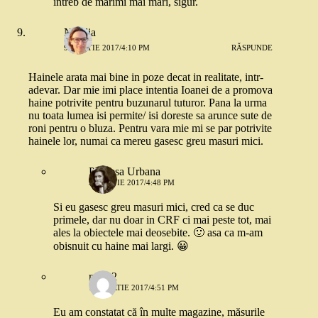
intreb de marimi mai mari, sigur.
Natalia
9 MARTIE 2017/4:10 PM
RĂSPUNDE
Hainele arata mai bine in poze decat in realitate, intr-
adevar. Dar mie imi place intentia Ioanei de a promova
haine potrivite pentru buzunarul tuturor. Pana la urma
nu toata lumea isi permite/ isi doreste sa arunce sute de
roni pentru o bluza. Pentru vara mie mi se par potrivite
hainele lor, numai ca mereu gasesc greu masuri mici.
Printesa Urbana
9 MARTIE 2017/4:48 PM
Si eu gasesc greu masuri mici, cred ca se duc
primele, dar nu doar in CRF ci mai peste tot, mai
ales la obiectele mai deosebite. 🙂 asa ca m-am
obisnuit cu haine mai largi. 😀
mira 2
10 MARTIE 2017/4:51 PM
Eu am constatat că în multe magazine, măsurile