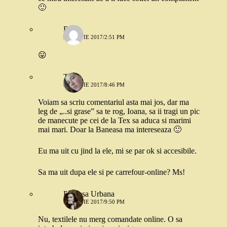
🙂
Robo
9 MARTIE 2017/2:51 PM
😛
Tea
9 MARTIE 2017/8:46 PM
Voiam sa scriu comentariul asta mai jos, dar ma
leg de „..si grase” sa te rog, Ioana, sa ii tragi un pic
de manecute pe cei de la Tex sa aduca si marimi
mai mari. Doar la Baneasa ma intereseaza 🙂
Eu ma uit cu jind la ele, mi se par ok si accesibile.
Sa ma uit dupa ele si pe carrefour-online? Ms!
Printesa Urbana
9 MARTIE 2017/9:50 PM
Nu, textilele nu merg comandate online. O sa