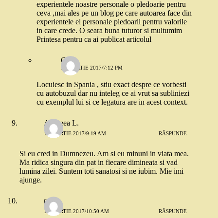
experientele noastre personale o pledoarie pentru
ceva ,mai ales pe un blog pe care autoarea face din
experientele ei personale pledoarii pentru valorile
in care crede. O seara buna tuturor si multumim
Printesa pentru ca ai publicat articolul
Cris
13 MARTIE 2017/7:12 PM
Locuiesc in Spania , stiu exact despre ce vorbesti
cu autobuzul dar nu inteleg ce ai vrut sa subliniezi
cu exemplul lui si ce legatura are in acest context.
Andreea L.
13 MARTIE 2017/9:19 AM
RĂSPUNDE
Si eu cred in Dumnezeu. Am si eu minuni in viata mea.
Ma ridica singura din pat in fiecare dimineata si vad
lumina zilei. Suntem toti sanatosi si ne iubim. Mie imi
ajunge.
paula
13 MARTIE 2017/10:50 AM
RĂSPUNDE