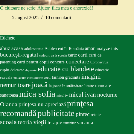
O cititoare ne scrie: Ajutor, fiica mea e anorexică!
5 august 2025
10 comentarii
Etichete
abuz
acasa
amor
Adolescent în România
analyze this
adolescenta
bucureşti-regatul
carte
carti
carti de
ca la școală
cadouri
conectare
carti pentru copii
concurs
parenting
Coronavirus
educatie cu blandete
educatie
cuplu
delicatese
depresie
imagini
fashion
gradinita
sexuala
emigrare
evenimente copii
joacă
nemuritoare
mancare
la joacă în străinătate
limite
mica sofia
micul ivan
nocturne
sanatoasa
micul iv
prinţesa
Olanda
prinţesa nu apreciază
publicitate
recomandă
pîntec
retete
scoala
teoria vieţii
terapie
vacanta
umanitar