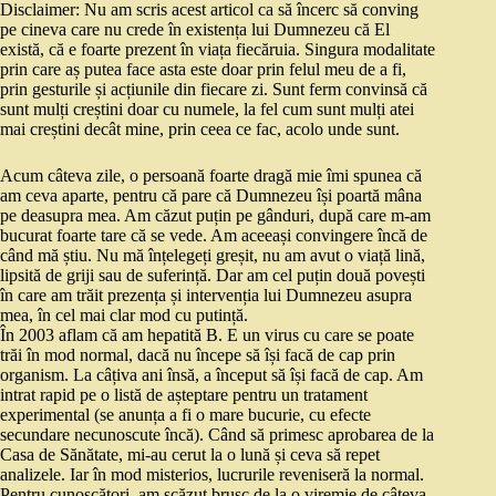
Disclaimer: Nu am scris acest articol ca să încerc să conving
pe cineva care nu crede în existența lui Dumnezeu că El
există, că e foarte prezent în viața fiecăruia. Singura modalitate
prin care aș putea face asta este doar prin felul meu de a fi,
prin gesturile și acțiunile din fiecare zi. Sunt ferm convinsă că
sunt mulți creștini doar cu numele, la fel cum sunt mulți atei
mai creștini decât mine, prin ceea ce fac, acolo unde sunt.
Acum câteva zile, o persoană foarte dragă mie îmi spunea că
am ceva aparte, pentru că pare că Dumnezeu își poartă mâna
pe deasupra mea. Am căzut puțin pe gânduri, după care m-am
bucurat foarte tare că se vede. Am aceeași convingere încă de
când mă știu. Nu mă înțelegeți greșit, nu am avut o viață lină,
lipsită de griji sau de suferință. Dar am cel puțin două povești
în care am trăit prezența și intervenția lui Dumnezeu asupra
mea, în cel mai clar mod cu putință.
În 2003 aflam că am hepatită B. E un virus cu care se poate
trăi în mod normal, dacă nu începe să își facă de cap prin
organism. La câțiva ani însă, a început să își facă de cap. Am
intrat rapid pe o listă de așteptare pentru un tratament
experimental (se anunța a fi o mare bucurie, cu efecte
secundare necunoscute încă). Când să primesc aprobarea de la
Casa de Sănătate, mi-au cerut la o lună și ceva să repet
analizele. Iar în mod misterios, lucrurile reveniseră la normal.
Pentru cunoscători, am scăzut brusc de la o viremie de câteva