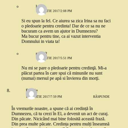
lucia
17 MARTIE 2017/2:08 PM
Si eu spun la fel. Ce aiurea sa zica Irina sa nu faci
o pledoarie pentru credinta! Dar de ce sa nu ne
bucuram ca avem un ajutor in Dumnezeu?
Ma bucur pentru tine, ca ai vazut interventia
Domnului in viata ta!
mira 2
12 MARTIE 2017/5:51 PM
Nu mi se pare o pledoarie pentru credinţă. Mi-a
plăcut partea în care spui că minunile nu sunt
(numai) mersul pe apă si învierea din morţi.
Ruthie
12 MARTIE 2017/7:59 PM
RĂSPUNDE
În vremurile noastre, a spune că ai credință în
Dumnezeu, că tu crezi în El, a devenit un act de curaj.
Din păcate. Nicicând mai bine folosită această frază.
Din prea multe păcate. Credința pentru mulți înseamnă