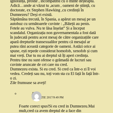
ignoranță, prostie , incompatibil cu o minte deșteaptă.
Adică…unde ai văzut tu ,acum , oameni de știință, cu
doctorate, ex Stephen Hawking ,cu credință în
Dumnezeu? Deși ei există.
Săptămâna trecută, în Spania, a apărut un mesaj pe un
autobuz cu următoarele cuvinte : „Băieții au penis.
Fetele au vulva. Nu te lăsa înșelat” Și a început
scandalul. Organizația non guvernamentala a fost dată
în judecată pentru acest mesaj de către organizațiile care
apară drepturile transexualilor pentru că mesajul ar
putea răni această categorie de oameni. Astăzi orice ai
spune, ești repede considerat homofob, xenofob și cum
mai vreți. Dar tu nu ai dreptul să îți aperi credința.
Pentru tine nu sunt ofense o grămadă de lucruri sau
cuvinte aruncate de cei care nu cred.
Dumnezeu exista. Si eu cred. Si cred ca într-o zi îl voi
vedea. Credeți sau nu, toți vom sta cu El față în față într-
o zi.
Zile frumoase sa aveți!
Ana
12 MARTIE 2017/9:49 PM
Foarte corect spus!Si eu cred in Dumnezeu.Mai
mult,cred ca avem dreptul de a face din