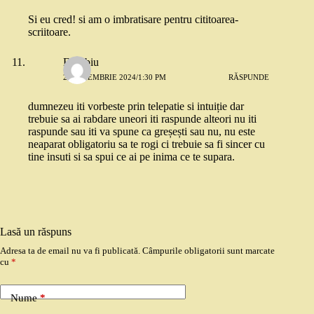
Si eu cred! si am o imbratisare pentru cititoarea-
scriitoare.
Eusebiu
27 NOIEMBRIE 2024/1:30 PM
RĂSPUNDE
dumnezeu iti vorbeste prin telepatie si intuiție dar
trebuie sa ai rabdare uneori iti raspunde alteori nu iti
raspunde sau iti va spune ca greșești sau nu, nu este
neaparat obligatoriu sa te rogi ci trebuie sa fi sincer cu
tine insuti si sa spui ce ai pe inima ce te supara.
Lasă un răspuns
Adresa ta de email nu va fi publicată.
Câmpurile obligatorii sunt marcate
cu
*
Nume
*