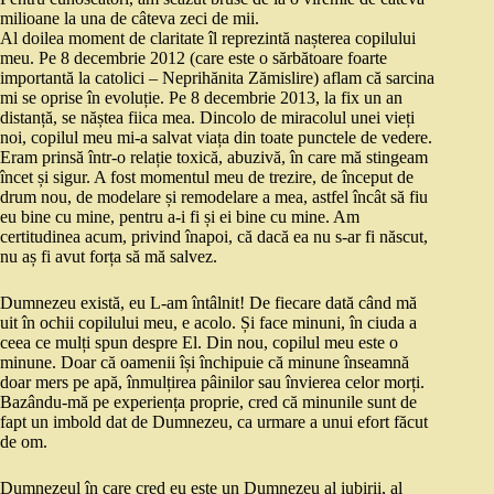
milioane la una de câteva zeci de mii.
Al doilea moment de claritate îl reprezintă nașterea copilului
meu. Pe 8 decembrie 2012 (care este o sărbătoare foarte
importantă la catolici – Neprihănita Zămislire) aflam că sarcina
mi se oprise în evoluție. Pe 8 decembrie 2013, la fix un an
distanță, se năștea fiica mea. Dincolo de miracolul unei vieți
noi, copilul meu mi-a salvat viața din toate punctele de vedere.
Eram prinsă într-o relație toxică, abuzivă, în care mă stingeam
încet și sigur. A fost momentul meu de trezire, de început de
drum nou, de modelare și remodelare a mea, astfel încât să fiu
eu bine cu mine, pentru a-i fi și ei bine cu mine. Am
certitudinea acum, privind înapoi, că dacă ea nu s-ar fi născut,
nu aș fi avut forța să mă salvez.
Dumnezeu există, eu L-am întâlnit! De fiecare dată când mă
uit în ochii copilului meu, e acolo. Și face minuni, în ciuda a
ceea ce mulți spun despre El. Din nou, copilul meu este o
minune. Doar că oamenii își închipuie că minune înseamnă
doar mers pe apă, înmulțirea pâinilor sau învierea celor morți.
Bazându-mă pe experiența proprie, cred că minunile sunt de
fapt un imbold dat de Dumnezeu, ca urmare a unui efort făcut
de om.
Dumnezeul în care cred eu este un Dumnezeu al iubirii, al