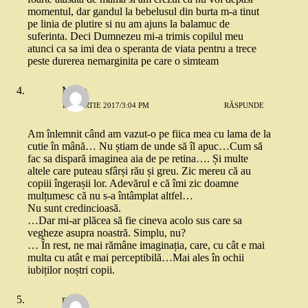
momentul, dar gandul la bebelusul din burta m-a tinut
pe linia de plutire si nu am ajuns la balamuc de
suferinta. Deci Dumnezeu mi-a trimis copilul meu
atunci ca sa imi dea o speranta de viata pentru a trece
peste durerea nemarginita pe care o simteam
Maria
11 MARTIE 2017/3:04 PM
RĂSPUNDE
Am înlemnit când am vazut-o pe fiica mea cu lama de la
cutie în mână… Nu știam de unde să îl apuc…Cum să
fac sa dispară imaginea aia de pe retina…. Și multe
altele care puteau sfârși rău și greu. Zic mereu că au
copiii îngerașii lor. Adevărul e că îmi zic doamne
mulțumesc că nu s-a întâmplat altfel…
Nu sunt credincioasă.
…Dar mi-ar plăcea să fie cineva acolo sus care sa
vegheze asupra noastră. Simplu, nu?
… În rest, ne mai rămâne imaginația, care, cu cât e mai
multa cu atât e mai perceptibilă…Mai ales în ochii
iubiților noștri copii.
maria