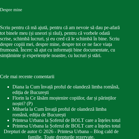
Despre mine
Scriu pentru că mă ajută, pentru că am nevoie să dau pe-afară
tot binele meu (și uneori și răul), pentru că vorbele odată
scrise, schimbă lucruri, și eu cred că le schimbă în bine. Scriu
despre copiii mei, despre mine, despre tot ce ne face viața
frumoasă. Încerc să ajut cu informații bine documentate, cu
simțăminte și experiențele noastre, cu lucruri și stări.
Cele mai recente comentarii
Diana
la
Cum învață proful de olandeză limba română,
ediția de București
Florin
la
Ce lăsăm moștenire copiilor, dar și părinților
noștri? (P)
Mihaela
la
Cum învață proful de olandeză limba
română, ediția de București
Printesa Urbana
la
Șoferul de BOLT care a înțeles totul
Printesa Urbana
la
Șoferul de BOLT care a înțeles totul
Drepturi de autor © 2026 - Printesa Urbana – Blog cald de
familie. Toate drepturile rezervate.