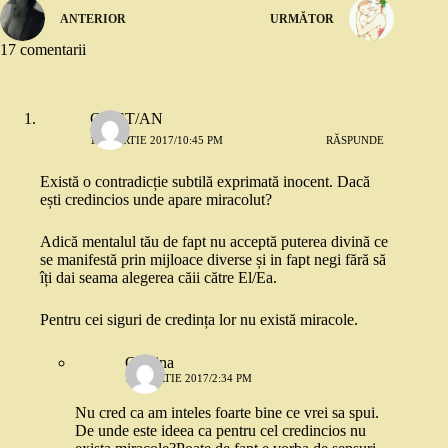
ANTERIOR
URMĂTOR
17 comentarii
CR/ST/AN
10 MARTIE 2017/10:45 PM
RĂSPUNDE
Există o contradicție subtilă exprimată inocent. Dacă
ești credincios unde apare miracolut?
Adică mentalul tău de fapt nu acceptă puterea divină ce
se manifestă prin mijloace diverse și in fapt negi fără să
îți dai seama alegerea căii către El/Ea.
Pentru cei siguri de credința lor nu există miracole.
Cristina
11 MARTIE 2017/2:34 PM
Nu cred ca am inteles foarte bine ce vrei sa spui.
De unde este ideea ca pentru cel credincios nu