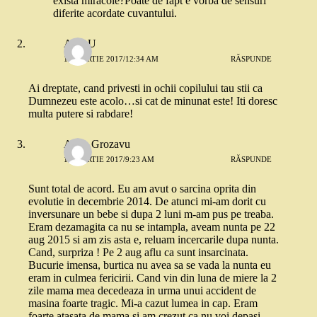
exista miracole?Poate de fapt e vorba de sensuri
diferite acordate cuvantului.
AncaU
11 MARTIE 2017/12:34 AM
RĂSPUNDE
Ai dreptate, cand privesti in ochii copilului tau stii ca
Dumnezeu este acolo…si cat de minunat este! Iti doresc
multa putere si rabdare!
Alina Grozavu
11 MARTIE 2017/9:23 AM
RĂSPUNDE
Sunt total de acord. Eu am avut o sarcina oprita din
evolutie in decembrie 2014. De atunci mi-am dorit cu
inversunare un bebe si dupa 2 luni m-am pus pe treaba.
Eram dezamagita ca nu se intampla, aveam nunta pe 22
aug 2015 si am zis asta e, reluam incercarile dupa nunta.
Cand, surpriza ! Pe 2 aug aflu ca sunt insarcinata.
Bucurie imensa, burtica nu avea sa se vada la nunta eu
eram in culmea fericirii. Cand vin din luna de miere la 2
zile mama mea decedeaza in urma unui accident de
masina foarte tragic. Mi-a cazut lumea in cap. Eram
foarte atasata de mama si am crezut ca nu voi depasi