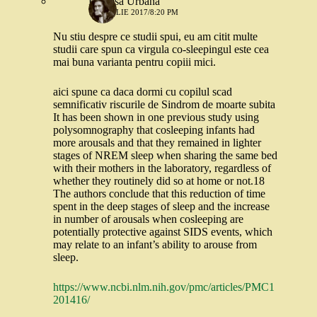
Printesa Urbana
17 APRILIE 2017/8:20 PM
Nu stiu despre ce studii spui, eu am citit multe
studii care spun ca virgula co-sleepingul este cea
mai buna varianta pentru copiii mici.
aici spune ca daca dormi cu copilul scad
semnificativ riscurile de Sindrom de moarte subita
It has been shown in one previous study using
polysomnography that cosleeping infants had
more arousals and that they remained in lighter
stages of NREM sleep when sharing the same bed
with their mothers in the laboratory, regardless of
whether they routinely did so at home or not.18
The authors conclude that this reduction of time
spent in the deep stages of sleep and the increase
in number of arousals when cosleeping are
potentially protective against SIDS events, which
may relate to an infant’s ability to arouse from
sleep.
https://www.ncbi.nlm.nih.gov/pmc/articles/PMC1
201416/