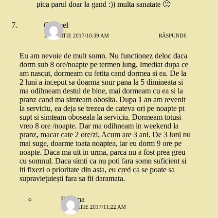
pica parul doar la gand :)) multa sanatate 🙂
Ghiocel
15 MARTIE 2017/10:39 AM
RĂSPUNDE
Eu am nevoie de mult somn. Nu functionez deloc daca
dorm sub 8 ore/noapte pe termen lung. Imediat dupa ce
am nascut, dormeam cu fetita cand dormea si ea. De la
2 luni a inceput sa doarma snur pana la 5 dimineata si
ma odihneam destul de bine, mai dormeam cu ea si la
pranz cand ma simteam obosita. Dupa 1 an am revenit
la serviciu, ea deja se trezea de cateva ori pe noapte pt
supt si simteam oboseala la serviciu. Dormeam totusi
vreo 8 ore /noapte. Dar ma odihneam in weekend la
pranz, macar cate 2 ore/zi. Acum are 3 ani. De 3 luni nu
mai suge, doarme toata noaptea, iar eu dorm 9 ore pe
noapte. Daca ma uit in urma, parca nu a fost prea greu
cu somnul. Daca simti ca nu poti fara somn suficient si
iti fixezi o prioritate din asta, eu cred ca se poate sa
supraviețuiești fara sa fii daramata.
Roxana
15 MARTIE 2017/11:22 AM