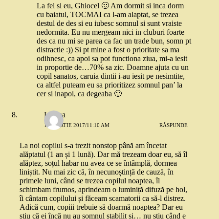
La fel si eu, Ghiocel 🙂 Am dormit si inca dorm
cu baiatul, TOCMAI ca l-am alaptat, se trezea
destul de des si eu iubesc somnul si sunt vraiste
nedormita. Eu nu mergeam nici in cluburi foarte
des ca nu mi se parea ca fac un trade bun, somn pt
distractie :)) Si pt mine a fost o prioritate sa ma
odihnesc, ca apoi sa pot functiona ziua, mi-a iesit
in proportie de…70% sa zic. Doamne ajuta cu un
copil sanatos, caruia dintii i-au iesit pe nesimtite,
ca altfel puteam eu sa prioritizez somnul pan’ la
cer si inapoi, ca degeaba 🙂
Liliana
15 MARTIE 2017/11:10 AM
RĂSPUNDE
La noi copilul s-a trezit nonstop până am încetat
alăptatul (1 an și 1 lună). Dar mă trezeam doar eu, să îl
alăptez, soțul habar nu avea ce se întâmplă, dormea
liniștit. Nu mai zic că, în necunoștință de cauză, în
primele luni, când se trezea copilul noaptea, îl
schimbam frumos, aprindeam o luminiță difuză pe hol,
îi cântam copilului și făceam scamatorii ca să-l distrez.
Adică cum, copiii trebuie să doarmă noaptea? Dar eu
știu că ei încă nu au somnul stabilit și… nu știu când e