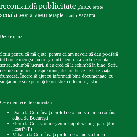
publicitate
recomandă
pîntec
retete
scoala
teoria vieţii
terapie
vacanta
umanitar
Despre mine
Scriu pentru că mă ajută, pentru că am nevoie să dau pe-afară
tot binele meu (și uneori și răul), pentru că vorbele odată
scrise, schimbă lucruri, și eu cred că le schimbă în bine. Scriu
despre copiii mei, despre mine, despre tot ce ne face viața
frumoasă. Încerc să ajut cu informații bine documentate, cu
simțăminte și experiențele noastre, cu lucruri și stări.
Cele mai recente comentarii
Diana
la
Cum învață proful de olandeză limba română,
ediția de București
Florin
la
Ce lăsăm moștenire copiilor, dar și părinților
noștri? (P)
Mihaela
la
Cum învață proful de olandeză limba