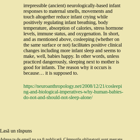
irrepressible (ancient) neurologically-based infant
responses to maternal smells, movements and
touch altogether reduce infant crying while
positively regulating infant breathing, body
temperature, absorption of calories, stress hormone
levels, immune status, and oxygenation. In short,
and as mentioned above, cosleeping (whether on
the same surface or not) facilitates positive clinical
changes including more infant sleep and seems to
make, well, babies happy. In other words, unless
practiced dangerously, sleeping next to mother is
good for infants. The reason why it occurs is
because… it is supposed to.
https://neuroanthropology.net/2008/12/21/cosleepi
ng-and-biological-imperatives-why-human-babies-
do-not-and-should-not-sleep-alone/
Lasă un răspuns
Adresa ta de email nu va fi publicată.
Câmpurile obligatorii sunt marcate