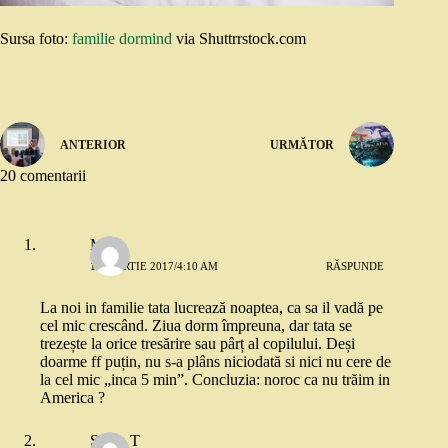
Sursa foto:
familie dormind
via Shuttrrstock.com
ANTERIOR
URMĂTOR
20 comentarii
Mia
15 MARTIE 2017/4:10 AM
RĂSPUNDE
La noi in familie tata lucrează noaptea, ca sa il vadă pe
cel mic crescând. Ziua dorm împreuna, dar tata se
trezește la orice tresărire sau pârț al copilului. Deși
doarme ff puțin, nu s-a plâns niciodată si nici nu cere de
la cel mic „inca 5 min”. Concluzia: noroc ca nu trăim in
America ?
Silvia T