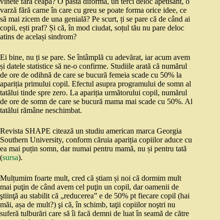
vinete fără ceapă? O pastă diformă, un terci deloc apetisant, o
varză fără carne în care cu greu se poate forma orice idee, ce
să mai zicem de una genială? Pe scurt, ți se pare că de când ai
copii, ești praf? Și că, în mod ciudat, soțul tău nu pare deloc
atins de același sindrom?
Ei bine, nu ți se pare. Se întâmplă cu adevărat, iar acum avem
și datele statistice să ne-o confirme. Studiile arată că numărul
de ore de odihnă de care se bucură femeia scade cu 50% la
apariția primului copil. Efectul asupra programului de somn al
tatălui tinde spre zero. La apariția următorului copil, numărul
de ore de somn de care se bucură mama mai scade cu 50%. Al
tatălui rămâne neschimbat.
Revista SHAPE citează un studiu american marca Georgia
Southern University, conform căruia apariția copiilor aduce cu
ea mai puțin somn, dar numai pentru mamă, nu și pentru tată
(
sursa
).
Mulțumim foarte mult, cred că știam și noi că dormim mult
mai puţin de când avem cel puţin un copil, dar oamenii de
ştiinţă au stabilit că „reducerea” e de 50% pt fiecare copil (hai
măi, așa de mult?) şi că, în schimb, taţii copiilor noştri nu
suferă tulburări care să îi facă demni de luat în seamă de către