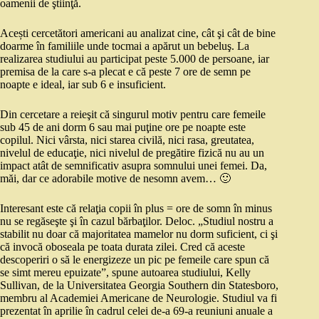
oamenii de ştiinţă.
Acești cercetători americani au analizat cine, cât şi cât de bine
doarme în familiile unde tocmai a apărut un bebeluş. La
realizarea studiului au participat peste 5.000 de persoane, iar
premisa de la care s-a plecat e că peste 7 ore de semn pe
noapte e ideal, iar sub 6 e insuficient.
Din cercetare a reieşit că singurul motiv pentru care femeile
sub 45 de ani dorm 6 sau mai puţine ore pe noapte este
copilul. Nici vârsta, nici starea civilă, nici rasa, greutatea,
nivelul de educaţie, nici nivelul de pregătire fizică nu au un
impact atât de semnificativ asupra somnului unei femei. Da,
măi, dar ce adorabile motive de nesomn avem… 🙂
Interesant este că relaţia copii în plus = ore de somn în minus
nu se regăseşte şi în cazul bărbaţilor. Deloc. „Studiul nostru a
stabilit nu doar că majoritatea mamelor nu dorm suficient, ci şi
că invocă oboseala pe toata durata zilei. Cred că aceste
descoperiri o să le energizeze un pic pe femeile care spun că
se simt mereu epuizate”, spune autoarea studiului, Kelly
Sullivan, de la Universitatea Georgia Southern din Statesboro,
membru al Academiei Americane de Neurologie. Studiul va fi
prezentat în aprilie în cadrul celei de-a 69-a reuniuni anuale a