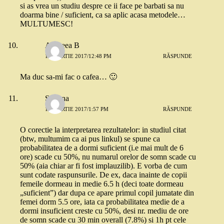
si as vrea un studiu despre ce ii face pe barbati sa nu
doarma bine / suficient, ca sa aplic acasa metodele…
MULTUMESC!
Andreea B
15 MARTIE 2017/12:48 PM
RĂSPUNDE
Ma duc sa-mi fac o cafea… 🙂
Simona
15 MARTIE 2017/1:57 PM
RĂSPUNDE
O corectie la interpretarea rezultatelor: in studiul citat
(btw, multumim ca ai pus linkul) se spune ca
probabilitatea de a dormi suficient (i.e mai mult de 6
ore) scade cu 50%, nu numarul orelor de somn scade cu
50% (aia chiar ar fi fost implauzilib). E vorba de cum
sunt codate raspunsurile. De ex, daca inainte de copii
femeile dormeau in medie 6.5 h (deci toate dormeau
„suficient”) dar dupa ce apare primul copil jumatate din
femei dorm 5.5 ore, iata ca probabilitatea medie de a
dormi insuficient creste cu 50%, desi nr. mediu de ore
de somn scade cu 30 min overall (7.8%) si 1h pt cele