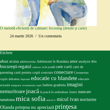
O metodă eficientă de calmare: focusing (detalii și carte)
24 martie 2026
Un comentariu
Etichete
abuz
acasa
amor
Adolescent în România
analyze this
adolescenta
bucureşti-regatul
carte
carti
carti de
ca la școală
cadouri
conectare
carti pentru copii
concurs
parenting
Coronavirus
educatie cu blandete
educatie
cuplu
delicatese
depresie
imagini
fashion
gradinita
sexuala
emigrare
evenimente copii
joacă
nemuritoare
mancare
la joacă în străinătate
limite
mica sofia
micul ivan
nocturne
sanatoasa
micul iv
prinţesa
Olanda
prinţesa nu apreciază