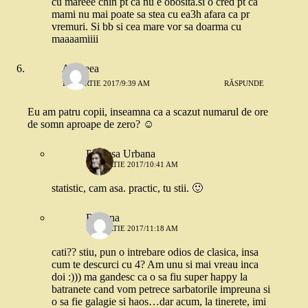
cu mareee chin pt ca nu e obosita.si o cred pt ca
mami nu mai poate sa stea cu ea3h afara ca pr
vremuri. Si bb si cea mare vor sa doarma cu
maaaamiiii
Andreea
15 MARTIE 2017/9:39 AM
RĂSPUNDE
Eu am patru copii, inseamna ca a scazut numarul de ore
de somn aproape de zero? ☺
Printesa Urbana
15 MARTIE 2017/10:41 AM
statistic, cam asa. practic, tu stii. 🙂
Roxana
15 MARTIE 2017/11:18 AM
cati?? stiu, pun o intrebare odios de clasica, insa
cum te descurci cu 4? Am unu si mai vreau inca
doi :))) ma gandesc ca o sa fiu super happy la
batranete cand vom petrece sarbatorile impreuna si
o sa fie galagie si haos…dar acum, la tinerete, imi