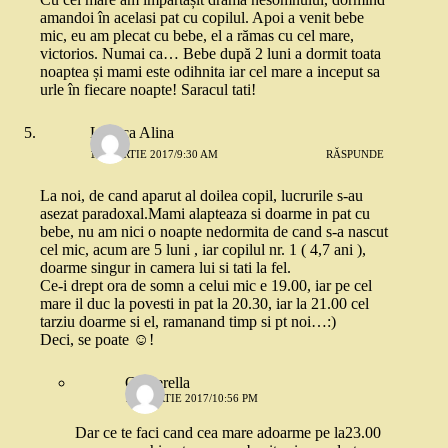
amandoi în acelasi pat cu copilul. Apoi a venit bebe
mic, eu am plecat cu bebe, el a rămas cu cel mare,
victorios. Numai ca… Bebe după 2 luni a dormit toata
noaptea și mami este odihnita iar cel mare a inceput sa
urle în fiecare noapte! Saracul tati!
Leanca Alina
15 MARTIE 2017/9:30 AM
RĂSPUNDE
La noi, de cand aparut al doilea copil, lucrurile s-au
asezat paradoxal.Mami alapteaza si doarme in pat cu
bebe, nu am nici o noapte nedormita de cand s-a nascut
cel mic, acum are 5 luni , iar copilul nr. 1 ( 4,7 ani ),
doarme singur in camera lui si tati la fel.
Ce-i drept ora de somn a celui mic e 19.00, iar pe cel
mare il duc la povesti in pat la 20.30, iar la 21.00 cel
tarziu doarme si el, ramanand timp si pt noi…:)
Deci, se poate ☺!
Cinderella
15 MARTIE 2017/10:56 PM
Dar ce te faci cand cea mare adoarme pe la23.00