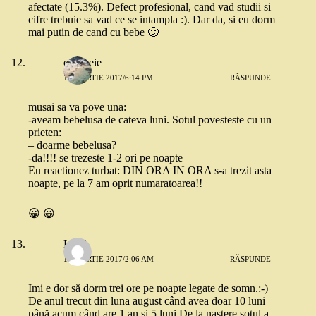
afectate (15.3%). Defect profesional, cand vad studii si
cifre trebuie sa vad ce se intampla :). Dar da, si eu dorm
mai putin de cand cu bebe 🙂
o femeie
15 MARTIE 2017/6:14 PM
RĂSPUNDE
musai sa va pove una:
-aveam bebelusa de cateva luni. Sotul povesteste cu un
prieten:
– doarme bebelusa?
-da!!!! se trezeste 1-2 ori pe noapte
Eu reactionez turbat: DIN ORA IN ORA s-a trezit asta
noapte, pe la 7 am oprit numaratoarea!!
😀 😀
Lăcri
16 MARTIE 2017/2:06 AM
RĂSPUNDE
Imi e dor să dorm trei ore pe noapte legate de somn.:-)
De anul trecut din luna august când avea doar 10 luni
până acum când are 1 an şi 5 luni.De la naştere soțul a