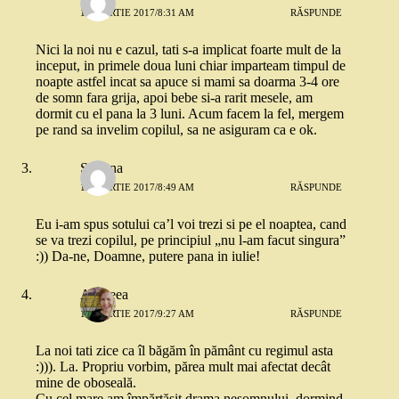
15 MARTIE 2017/8:31 AM
RĂSPUNDE
Nici la noi nu e cazul, tati s-a implicat foarte mult de la
inceput, in primele doua luni chiar imparteam timpul de
noapte astfel incat sa apuce si mami sa doarma 3-4 ore
de somn fara grija, apoi bebe si-a rarit mesele, am
dormit cu el pana la 3 luni. Acum facem la fel, mergem
pe rand sa invelim copilul, sa ne asiguram ca e ok.
Simona
15 MARTIE 2017/8:49 AM
RĂSPUNDE
Eu i-am spus sotului ca’l voi trezi si pe el noaptea, cand
se va trezi copilul, pe principiul „nu l-am facut singura”
:)) Da-ne, Doamne, putere pana in iulie!
Andreea
15 MARTIE 2017/9:27 AM
RĂSPUNDE
La noi tati zice ca îl băgăm în pământ cu regimul asta
:))). La. Propriu vorbim, părea mult mai afectat decât
mine de oboseală.
Cu cel mare am împărtășit drama nesomnului, dormind