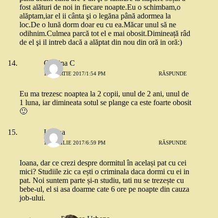
fost alături de noi in fiecare noapte.Eu o schimbam,o
alăptam,iar el ii cânta şi o legăna până adormea la
loc.De o lună dorm doar eu cu ea.Măcar unul să ne
odihnim.Culmea parcă tot el e mai obosit.Dimineață râd
de el şi il intreb dacă a alăptat din nou din oră in oră:)
Cristina C
16 MARTIE 2017/1:54 PM
RĂSPUNDE
Eu ma trezesc noaptea la 2 copii, unul de 2 ani, unul de
1 luna, iar dimineata sotul se plange ca este foarte obosit
🙂
Liliana
17 APRILIE 2017/6:59 PM
RĂSPUNDE
Ioana, dar ce crezi despre dormitul în același pat cu cei
mici? Studiile zic ca ești o criminala daca dormi cu ei in
pat. Noi suntem parte și-n studiu, tati nu se trezește cu
bebe-ul, el si asa doarme cate 6 ore pe noapte din cauza
job-ului.