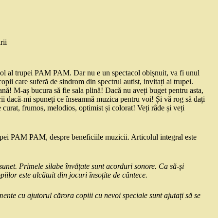
rii
col al trupei PAM PAM. Dar nu e un spectacol obișnuit, va fi unul
opii care suferă de sindrom din spectrul autist, invitați ai trupei.
soană! M-aș bucura să fie sala plină! Dacă nu aveți buget pentru asta,
arii dacă-mi spuneți ce înseamnă muzica pentru voi! Și vă rog să dați
curat, frumos, melodios, optimist și colorat! Veți râde și veți
pei PAM PAM, despre beneficiile muzicii. Articolul integral este
sunet. Primele silabe învățate sunt acorduri sonore. Ca să-și
lor este alcătuit din jocuri însoțite de cântece.
mente cu ajutorul cărora copiii cu nevoi speciale sunt ajutați să se