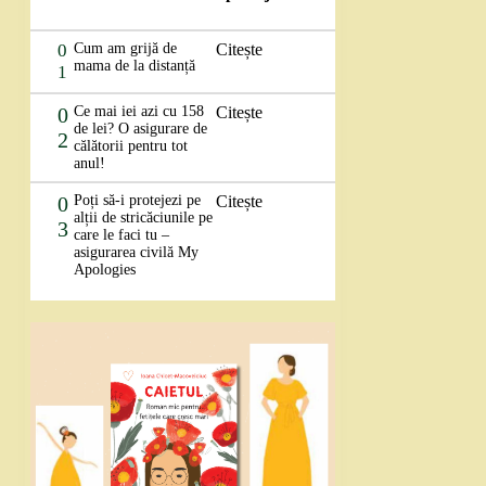
0
Cum am grijă de
Citește
mama de la distanță
1
0
Ce mai iei azi cu 158
Citește
de lei? O asigurare de
2
călătorii pentru tot
anul!
0
Poți să-i protejezi pe
Citește
alții de stricăciunile pe
3
care le faci tu –
asigurarea civilă My
Apologies