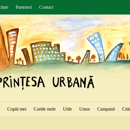
itate
Parteneri
Contact
ă
Copiii mei
Cartile mele
Utile
Umor
Campanii
Citi