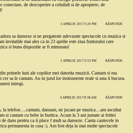
conectare, de descoperire a celuilalt si de apropiere, de
l!
5 APRILIE 2017/3:20 PM
RĂSPUNDE
 adora sa danseze si ne pregateste adevarate spectacole cu muzica si
 invitatiile mai ales ca in 23 aprilie este ziua fratiorului care
zica si buna dispozitie ar fi minunata!
5 APRILIE 2017/3:53 PM
RĂSPUNDE
in primele luni ale copiilor mei datorita muzicii. Cantam si ma
i cer sa le cantam. Au in jurul lor instrumente reale si asta ii bucura.
ameni intregi.
6 APRILIE 2017/8:38 AM
RĂSPUNDE
bleta, la telefon….cantam, dansam, ne jucam pe muzica…am ascultat
 si cantam cu bebe in burtica. Acum la 3 ani jumate ai fetitei
de dans pentru ca ii place f mult sa danseze. Canta cantecele in
ica permanenta in casa :). Am fost deja la mai multe spectacole