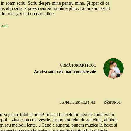
și în somn scriu. Scriu despre mine pentru mine. Și sper că ce
nte, alții să facă poezii sau să frămînte pîine. Eu m-am născut
ilor mei și vieții noastre pline.
 4433
URMĂTOR
ARTICOL
Acestea sunt cele mai frumoase zile
5 APRILIE 2017/3:01 PM
RĂSPUNDE
 si joaca, totul si orice! Iii cant baietelului meu de cand era in
ul – ziua cantecele vesele, despre tot felul de activitati, alfabet,
gan sau melodii lente….Cand e suparat, punem muzica la boxe si
 reconectam si ne alimentam cu energie pozitiva! Exact asta