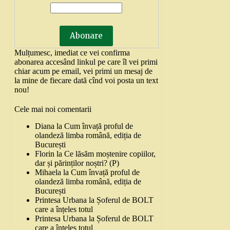
Mulțumesc, imediat ce vei confirma
abonarea accesând linkul pe care îl vei primi
chiar acum pe email, vei primi un mesaj de
la mine de fiecare dată cînd voi posta un text
nou!
Cele mai noi comentarii
Diana
la
Cum învață proful de
olandeză limba română, ediția de
București
Florin
la
Ce lăsăm moștenire copiilor,
dar și părinților noștri? (P)
Mihaela
la
Cum învață proful de
olandeză limba română, ediția de
București
Printesa Urbana
la
Șoferul de BOLT
care a înțeles totul
Printesa Urbana
la
Șoferul de BOLT
care a înțeles totul