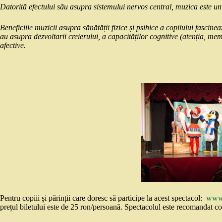
Datorită efectului său asupra sistemului nervos central, muzica este un 
Beneficiile muzicii asupra sănătății fizice și psihice a copilului fascine
au asupra dezvoltarii creierului, a capacităților cognitive (atenția, mem
afective.
Pentru copiii și părinții care doresc să participe la acest spectacol:
www.
prețul biletului este de 25 ron/persoană. Spectacolul este recomandat cop