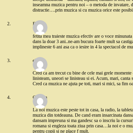
inseamna muzica pentru noi – o metoda de invatare, de 
distractie….prin muzica si cu muzica orice este posibi
Florina
fetita mea traieste muzica efectiv are o voce minunata
dans la doar 3 ani..ne-am bucura foarte mult sa castigam
implineste 6 ani asa ca o iesire in 4 la spectacol de mu
ela
Cred ca am trecut cu bine de cele mai grele momente d
linisteam, uneori se linisteau si ei. Acum, mari, canta s
Cred ca muzica ne ajuta pe toti, mari si mici, sa fim o
Claudia
La noi muzica este peste tot in casa, la radio, la ta
muzica din totdeauna. De cand eram insarcinata dansam
dansam impreuna si ma gandesc sa o inscriu la cursuri 
romana si engleza toata ziua prin casa…la noi e o muz
pentru copii si ne place f mult.