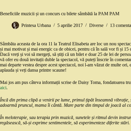
Beneficiile muzicii și un concurs cu bilete sâmbătă la PAM PAM
Printesa Urbana
5 aprilie 2017
Diverse
13 comenta
Sâmbăta aceasta de la ora 11 la Teatrul Elisabeta are loc un nou specta
și mai motivat și mai energic ca de obicei, pentru că în sală vor fi și 15 c
Dacă vreți și voi să mergeți, să știți că un bilet e doar 25 de lei de per
vă ofer eu două invitații duble la spectacol, vă puteți înscrie în coment
mai departe vestea despre acest spectacol, noi l-am văzut de multe ori, e 
aplauda și veți dansa printre scaune!
Mai jos am pus câteva informații scrise de Daisy Toma, fondatoarea tru
aici
.
Încă din prima clipă a venirii pe lume, primul țipăt înseamnă vibrație, 
adoarmă pruncul, mama îi cântă. Mare parte din timpul de joacă al copii
În meloterapie, sau terapia prin muzică, sunetele și ritmul devin instru
regăsească, să-și exprime sentimentele, să experimenteze diferite stări.