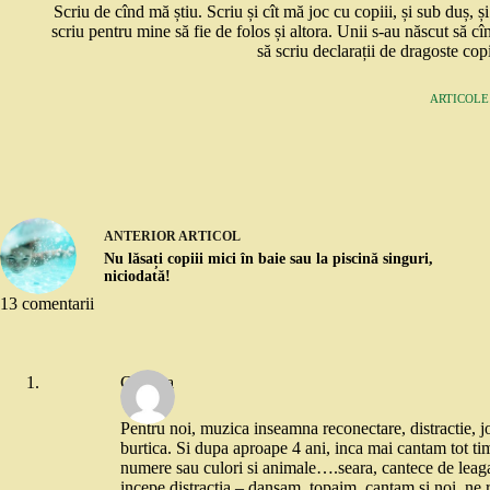
Scriu de cînd mă știu. Scriu și cît mă joc cu copiii, și sub duș, 
scriu pentru mine să fie de folos și altora. Unii s-au născut să cî
să scriu declarații de dragoste copi
ARTICOLE:
ANTERIOR
ARTICOL
Nu lăsați copiii mici în baie sau la piscină singuri,
niciodată!
13 comentarii
Cristina
Pentru noi, muzica inseamna reconectare, distractie, joc
burtica. Si dupa aproape 4 ani, inca mai cantam tot timp
numere sau culori si animale….seara, cantece de lea
incepe distractia – dansam, topaim, cantam si noi, ne