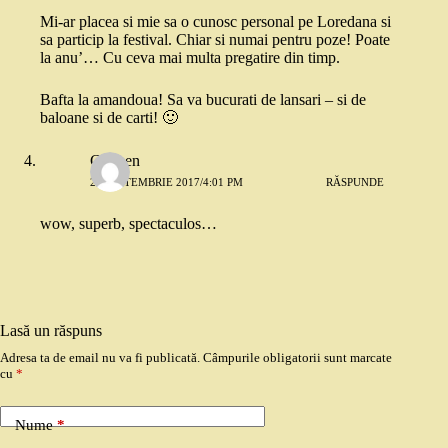
Mi-ar placea si mie sa o cunosc personal pe Loredana si
sa particip la festival. Chiar si numai pentru poze! Poate
la anu’… Cu ceva mai multa pregatire din timp.
Bafta la amandoua! Sa va bucurati de lansari – si de
baloane si de carti! 🙂
Carmen
22 SEPTEMBRIE 2017/4:01 PM
RĂSPUNDE
wow, superb, spectaculos…
Lasă un răspuns
Adresa ta de email nu va fi publicată.
Câmpurile obligatorii sunt marcate
cu
*
Nume
*