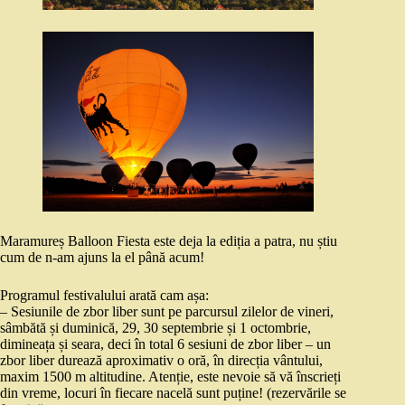
Maramureș Balloon Fiesta este deja la ediția a patra, nu știu
cum de n-am ajuns la el până acum!
Programul festivalului arată cam așa:
– Sesiunile de zbor liber sunt pe parcursul zilelor de vineri,
sâmbătă și duminică, 29, 30 septembrie și 1 octombrie,
dimineața și seara, deci în total 6 sesiuni de zbor liber – un
zbor liber durează aproximativ o oră, în direcția vântului,
maxim 1500 m altitudine. Atenție, este nevoie să vă înscrieți
din vreme, locuri în fiecare nacelă sunt puține! (rezervările se