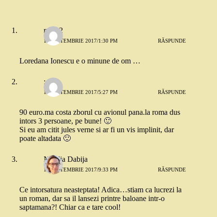
mira 2
17 SEPTEMBRIE 2017/1:30 PM
RĂSPUNDE
Loredana Ionescu e o minune de om …
:-(
17 SEPTEMBRIE 2017/5:27 PM
RĂSPUNDE
90 euro.ma costa zborul cu avionul pana.la roma dus
intors 3 persoane, pe bune! 🙂
Si eu am citit jules verne si ar fi un vis implinit, dar
poate altadata 🙂
Natalia Dabija
17 SEPTEMBRIE 2017/9:33 PM
RĂSPUNDE
Ce intorsatura neasteptata! Adica…stiam ca lucrezi la
un roman, dar sa il lansezi printre baloane intr-o
saptamana?! Chiar ca e tare cool!