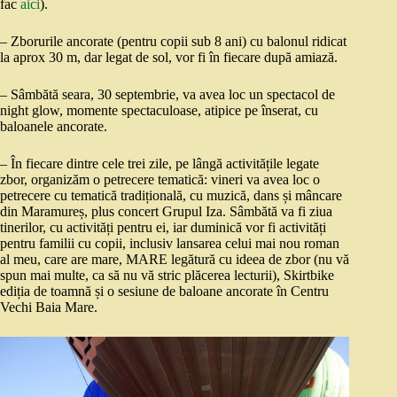
fac
aici
).
– Zborurile ancorate (pentru copii sub 8 ani) cu balonul ridicat
la aprox 30 m, dar legat de sol, vor fi în fiecare după amiază.
– Sâmbătă seara, 30 septembrie, va avea loc un spectacol de
night glow, momente spectaculoase, atipice pe înserat, cu
baloanele ancorate.
– În fiecare dintre cele trei zile, pe lângă activitățile legate
zbor, organizăm o petrecere tematică: vineri va avea loc o
petrecere cu tematică tradițională, cu muzică, dans și mâncare
din Maramureș, plus concert Grupul Iza. Sâmbătă va fi ziua
tinerilor, cu activități pentru ei, iar duminică vor fi activități
pentru familii cu copii, inclusiv lansarea celui mai nou roman
al meu, care are mare, MARE legătură cu ideea de zbor (nu vă
spun mai multe, ca să nu vă stric plăcerea lecturii), Skirtbike
ediția de toamnă și o sesiune de baloane ancorate în Centru
Vechi Baia Mare.