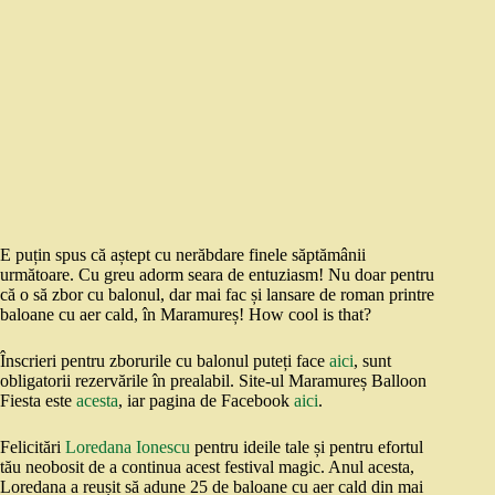
E puțin spus că aștept cu nerăbdare finele săptămânii
următoare. Cu greu adorm seara de entuziasm! Nu doar pentru
că o să zbor cu balonul, dar mai fac și lansare de roman printre
baloane cu aer cald, în Maramureș! How cool is that?
Înscrieri pentru zborurile cu balonul puteți face
aici
, sunt
obligatorii rezervările în prealabil. Site-ul Maramureș Balloon
Fiesta este
acesta
, iar pagina de Facebook
aici
.
Felicitări
Loredana Ionescu
pentru ideile tale și pentru efortul
tău neobosit de a continua acest festival magic. Anul acesta,
Loredana a reușit să adune 25 de baloane cu aer cald din mai