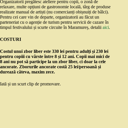
Organizatorii pregătesc ateliere pentru copii, o zonă de
relaxare, multe opțiuni de gastronomie locală, târg de produse
realizate manual de artiști (nu comercianți obișnuiți de bâlci).
Pentru cei care vin de departe, organizatorii au făcut un
parteneriat cu o agenție de turism pentru servicii de cazare în
timpul festivalului și scurte circuite în Maramureș, detalii
aici
.
COSTURI
Costul unui zbor liber este 330 lei pentru adulți și 230 lei
pentru copiii cu vârste între 8 și 12 ani. Copii mai mici de
8 ani nu pot să participe la un zbor liber, ci doar la cele
ancorate. Zborurile ancorate costă 25 lei/persoană și
durează câteva, maxim zece.
Iată și un scurt clip de promovare.