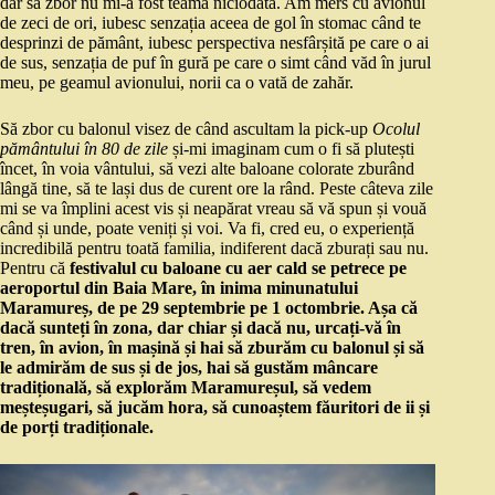
dar să zbor nu mi-a fost teamă niciodată. Am mers cu avionul
de zeci de ori, iubesc senzația aceea de gol în stomac când te
desprinzi de pământ, iubesc perspectiva nesfârșită pe care o ai
de sus, senzația de puf în gură pe care o simt când văd în jurul
meu, pe geamul avionului, norii ca o vată de zahăr.
Să zbor cu balonul visez de când ascultam la pick-up
Ocolul
pământului în 80 de zile
și-mi imaginam cum o fi să plutești
încet, în voia vântului, să vezi alte baloane colorate zburând
lângă tine, să te lași dus de curent ore la rând. Peste câteva zile
mi se va împlini acest vis și neapărat vreau să vă spun și vouă
când și unde, poate veniți și voi. Va fi, cred eu, o experiență
incredibilă pentru toată familia, indiferent dacă zburați sau nu.
Pentru că
festivalul cu baloane cu aer cald se petrece pe
aeroportul din Baia Mare, în inima minunatului
Maramureș, de pe 29 septembrie pe 1 octombrie. Așa că
dacă sunteți în zona, dar chiar și dacă nu, urcați-vă în
tren, în avion, în mașină și hai să zburăm cu balonul și să
le admirăm de sus și de jos, hai să gustăm mâncare
tradițională, să explorăm Maramureșul, să vedem
meșteșugari, să jucăm hora, să cunoaștem făuritori de ii și
de porți tradiționale.