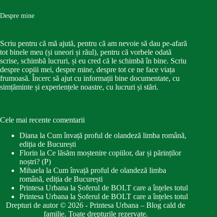
Despre mine
Scriu pentru că mă ajută, pentru că am nevoie să dau pe-afară
tot binele meu (și uneori și răul), pentru că vorbele odată
scrise, schimbă lucruri, și eu cred că le schimbă în bine. Scriu
despre copiii mei, despre mine, despre tot ce ne face viața
frumoasă. Încerc să ajut cu informații bine documentate, cu
simțăminte și experiențele noastre, cu lucruri și stări.
Cele mai recente comentarii
Diana
la
Cum învață proful de olandeză limba română,
ediția de București
Florin
la
Ce lăsăm moștenire copiilor, dar și părinților
noștri? (P)
Mihaela
la
Cum învață proful de olandeză limba
română, ediția de București
Printesa Urbana
la
Șoferul de BOLT care a înțeles totul
Printesa Urbana
la
Șoferul de BOLT care a înțeles totul
Drepturi de autor © 2026 - Printesa Urbana – Blog cald de
familie. Toate drepturile rezervate.