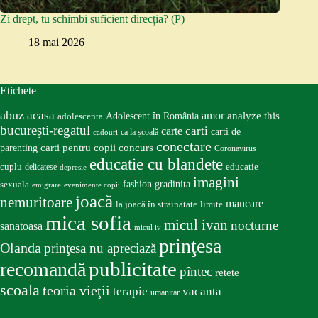
Zi drept, tu schimbi suficient direcția? (P)
18 mai 2026
Etichete
abuz
acasa
amor
Adolescent în România
analyze this
adolescenta
bucureşti-regatul
carte
carti
carti de
ca la școală
cadouri
conectare
carti pentru copii
concurs
parenting
Coronavirus
educatie cu blandete
educatie
cuplu
delicatese
depresie
imagini
fashion
gradinita
sexuala
emigrare
evenimente copii
joacă
nemuritoare
mancare
la joacă în străinătate
limite
mica sofia
micul ivan
nocturne
sanatoasa
micul iv
prinţesa
Olanda
prinţesa nu apreciază
publicitate
recomandă
pîntec
retete
scoala
teoria vieţii
terapie
vacanta
umanitar