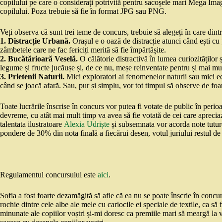
copilului pe care o considerați potrivită pentru sacoșele mari Mega Imag
copilului. Poza trebuie să fie în format JPG sau PNG.
Veți observa că sunt trei teme de concurs, trebuie să alegeți în care dint
1. Distracție Urbană.
Orașul e o oază de distracție atunci când ești cu p
zâmbetele care ne fac fericiți merită să fie împărtășite.
2. Bucătărioară Veselă.
O călătorie distractivă în lumea curiozităților 
legume și fructe jucăușe și, de ce nu, meșe reinventate pentru și mai mu
3. Prietenii Naturii.
Mici exploratori ai fenomenelor naturii sau mici eco
când se joacă afară. Sau, pur și simplu, vor tot timpul să observe de foa
Toate lucrările înscrise în concurs vor putea fi votate de public în per
devreme, cu atât mai mult timp va avea să fie votată de cei care apreciaz
talentata ilustratoare
Alexia Udriște
și subsemnata vor acorda note tuturo
pondere de 30% din nota finală a fiecărui desen, votul juriului restul d
Regulamentul concursului este
aici
.
Sofia a fost foarte dezamăgită să afle că ea nu se poate înscrie în concur
rochie dintre cele albe ale mele cu cariocile ei speciale de textile, ca să
minunate ale copiilor voștri și-mi doresc ca premiile mari să meargă la v