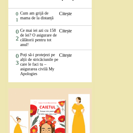
0
Cum am grijă de
Citește
mama de la distanță
1
0
Ce mai iei azi cu 158
Citește
de lei? O asigurare de
2
călătorii pentru tot
anul!
0
Poți să-i protejezi pe
Citește
alții de stricăciunile pe
3
care le faci tu –
asigurarea civilă My
Apologies