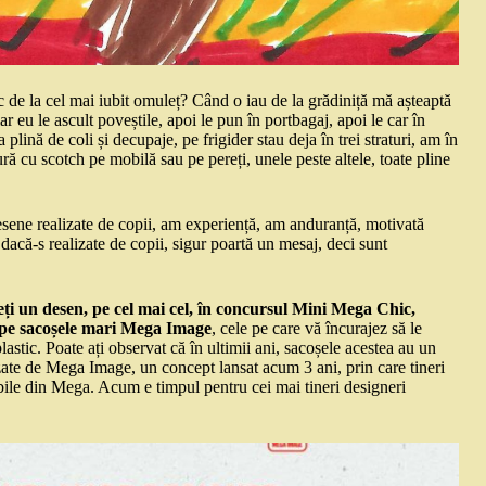
 de la cel mai iubit omuleț? Când o iau de la grădiniță mă așteaptă
r eu le ascult poveștile, apoi le pun în portbagaj, apoi le car în
plină de coli și decupaje, pe frigider stau deja în trei straturi, am în
gură cu scotch pe mobilă sau pe pereți, unele peste altele, toate pline
desene realizate de copii, am experiență, am anduranță, motivată
dacă-s realizate de copii, sigur poartă un mesaj, deci sunt
ieți un desen, pe cel mai cel, în concursul Mini Mega Chic,
 pe sacoșele mari Mega Image
, cele pe care vă încurajez să le
astic. Poate ați observat că în ultimii ani, sacoșele acestea au un
zate de Mega Image, un concept lansat acum 3 ani, prin care tineri
abile din Mega. Acum e timpul pentru cei mai tineri designeri