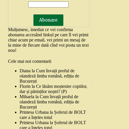
Mulțumesc, imediat ce vei confirma
abonarea accesând linkul pe care îl vei primi
chiar acum pe email, vei primi un mesaj de
la mine de fiecare dată cînd voi posta un text
nou!
Cele mai noi comentarii
Diana
la
Cum învață proful de
olandeză limba română, ediția de
București
Florin
la
Ce lăsăm moștenire copiilor,
dar și părinților noștri? (P)
Mihaela
la
Cum învață proful de
olandeză limba română, ediția de
București
Printesa Urbana
la
Șoferul de BOLT
care a înțeles totul
Printesa Urbana
la
Șoferul de BOLT
care a înțeles totul