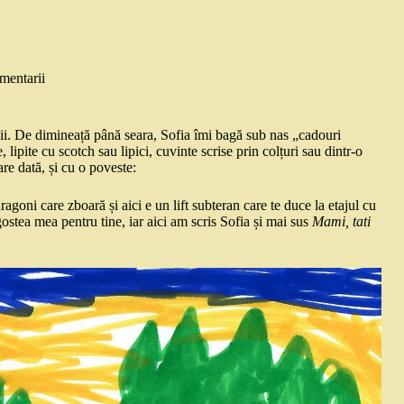
mentarii
pii. De dimineață până seara, Sofia îmi bagă sub nas „cadouri
lipite cu scotch sau lipici, cuvinte scrise prin colțuri sau dintr-o
are dată, și cu o poveste:
ragoni care zboară și aici e un lift subteran care te duce la etajul cu
gostea mea pentru tine, iar aici am scris Sofia și mai sus
Mami, tati