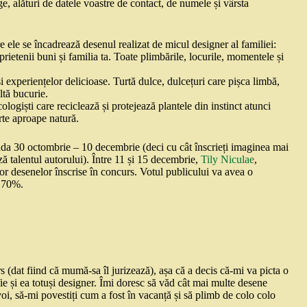
e, alături de datele voastre de contact, de numele și vârsta
re ele se încadrează desenul realizat de micul designer al familiei:
rietenii buni și familia ta. Toate plimbările, locurile, momentele și
și experiențelor delicioase. Turtă dulce, dulcețuri care pișca limbă,
ltă bucurie.
logiști care reciclează și protejează plantele din instinct atunci
rte aproape natură.
ioada 30 octombrie – 10 decembrie (deci cu cât înscrieți imaginea mai
ă talentul autorului). Între 11 și 15 decembrie,
Tily Niculae
,
r desenelor înscrise în concurs. Votul publicului va avea o
e 70%.
s (dat fiind că mumă-sa îl jurizează), așa că a decis că-mi va picta o
 fie și ea totuși designer. Îmi doresc să văd cât mai multe desene
oi, să-mi povestiți cum a fost în vacanță și să plimb de colo colo