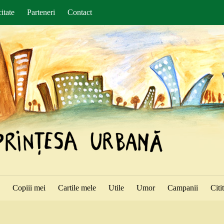
itate
Parteneri
Contact
ă
Copiii mei
Cartile mele
Utile
Umor
Campanii
Citi