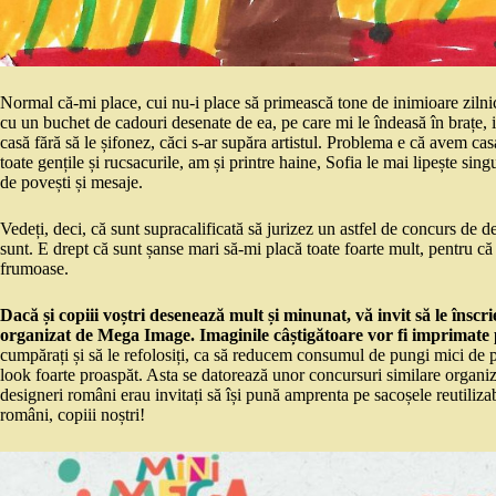
Normal că-mi place, cui nu-i place să primească tone de inimioare zilnic
cu un buchet de cadouri desenate de ea, pe care mi le îndeasă în brațe, ia
casă fără să le șifonez, căci s-ar supăra artistul. Problema e că avem casa 
toate gențile și rucsacurile, am și printre haine, Sofia le mai lipește sin
de povești și mesaje.
Vedeți, deci, că sunt supracalificată să jurizez un astfel de concurs de 
sunt. E drept că sunt șanse mari să-mi placă toate foarte mult, pentru că 
frumoase.
Dacă și copiii voștri desenează mult și minunat, vă invit să le înscr
organizat de Mega Image. Imaginile câștigătoare vor fi imprimate
cumpărați și să le refolosiți, ca să reducem consumul de pungi mici de pl
look foarte proaspăt. Asta se datorează unor concursuri similare organi
designeri români erau invitați să își pună amprenta pe sacoșele reutiliz
români, copiii noștri!