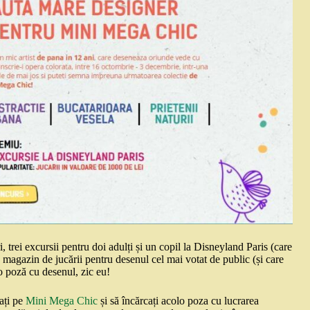
, trei excursii pentru doi adulți și un copil la Disneyland Paris (care
magazin de jucării pentru desenul cel mai votat de public (și care
e o poză cu desenul, zic eu!
rați pe
Mini Mega Chic
și să încărcați acolo poza cu lucrarea