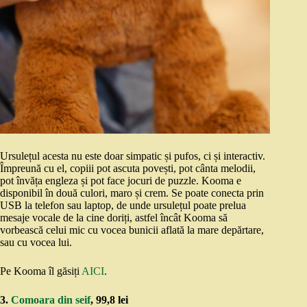
Ursulețul acesta nu este doar simpatic și pufos, ci și interactiv.
Împreună cu el, copiii pot ascuta povești, pot cânta melodii,
pot învăța engleza și pot face jocuri de puzzle. Kooma e
disponibil în două culori, maro și crem. Se poate conecta prin
USB la telefon sau laptop, de unde ursulețul poate prelua
mesaje vocale de la cine doriți, astfel încât Kooma să
vorbească celui mic cu vocea bunicii aflată la mare depărtare,
sau cu vocea lui.
Pe Kooma îl găsiți
AICI
.
3.
Comoara din seif
, 99,8 lei