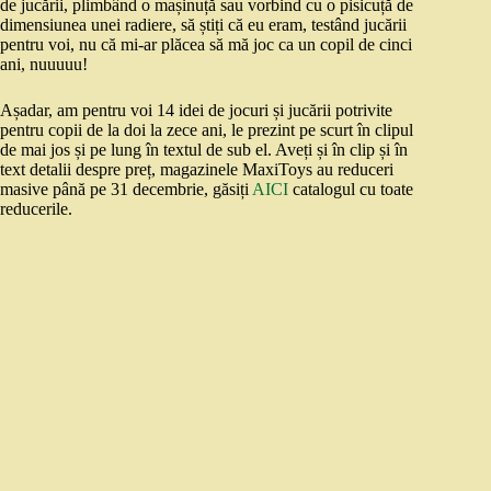
de jucării, plimbând o mașinuță sau vorbind cu o pisicuță de
dimensiunea unei radiere, să știți că eu eram, testând jucării
pentru voi, nu că mi-ar plăcea să mă joc ca un copil de cinci
ani, nuuuuu!
Așadar, am pentru voi 14 idei de jocuri și jucării potrivite
pentru copii de la doi la zece ani, le prezint pe scurt în clipul
de mai jos și pe lung în textul de sub el. Aveți și în clip și în
text detalii despre preț, magazinele MaxiToys au reduceri
masive până pe 31 decembrie, găsiți
AICI
catalogul cu toate
reducerile.