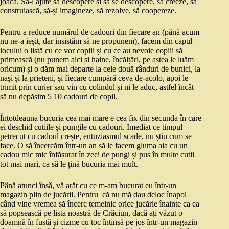
joaca. Să-l ajute să descopere și să se descopere, să creeze, să
construiască, să-și imagineze, să rezolve, să coopereze.
Pentru a reduce numărul de cadouri din fiecare an (până acum
nu ne-a ieșit, dar insistăm să ne propunem), facem din capul
locului o listă cu ce vor copiii și cu ce au nevoie copiii să
primească (nu punem aici și haine, încălțări, pe astea le luăm
oricum) și o dăm mai departe la cele două rânduri de bunici, la
nași și la prieteni, și fiecare cumpără ceva de-acolo, apoi le
trimit prin curier sau vin cu colindul și ni le aduc, astfel încât
să nu depășim
5
10 cadouri de copil.
Întotdeauna bucuria cea mai mare e cea fix din secunda în care
ei deschid cutiile și pungile cu cadouri. Imediat ce timpul
petrecut cu cadoul crește, entuziasmul scade, nu știu cum se
face. O să încercăm într-un an să le facem gluma aia cu un
cadou mic mic înfășurat în zeci de pungi și pus în multe cutii
tot mai mari, ca să le țină bucuria mai mult.
Până atunci însă, vă arăt cu ce m-am bucurat eu într-un
magazin plin de jucării. Pentru că nu mă dau deloc înapoi
când vine vremea să încerc temeinic orice jucărie înainte ca ea
să popsească pe lista noastră de Crăciun, dacă ați văzut o
doamnă în fustă și cizme cu toc întinsă pe jos într-un magazin