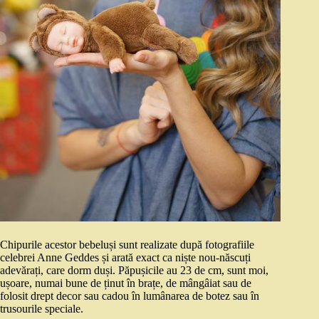
Chipurile acestor bebeluși sunt realizate după fotografiile
celebrei Anne Geddes și arată exact ca niște nou-născuți
adevărați, care dorm duși. Păpușicile au 23 de cm, sunt moi,
ușoare, numai bune de ținut în brațe, de mângâiat sau de
folosit drept decor sau cadou în lumânarea de botez sau în
trusourile speciale.