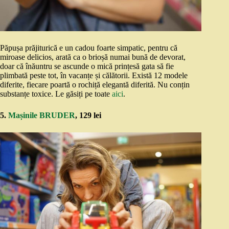
Păpușa prăjiturică e un cadou foarte simpatic, pentru că
miroase delicios, arată ca o brioșă numai bună de devorat,
doar că înăuntru se ascunde o mică prințesă gata să fie
plimbată peste tot, în vacanțe și călătorii. Există 12 modele
diferite, fiecare poartă o rochiță elegantă diferită. Nu conțin
substanțe toxice. Le găsiți pe toate
aici
.
5.
Mașinile BRUDER
, 129 lei