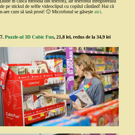
(aude în cască melodia din telefon), iar telefonul înregistrează
de pe stickul de selfie videoclipul cu copilul cântând! Hai că
n-are cum să iasă prost! 🙂 Microfonul se găsește
aici
.
7.
Puzzle-ul 3D Cubic Fun
, 21,8 lei, redus de la 34,9 lei