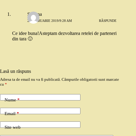
Simona
26 FEBRUARIE 2019/9:28 AM
RĂSPUNDE
Ce idee buna!Asteptam dezvoltarea retelei de parteneri
din tara 🙂
Lasă un răspuns
Adresa ta de email nu va fi publicată.
Câmpurile obligatorii sunt marcate
cu
*
Nume
*
Email
*
Site web