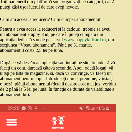
Toți partenerii din platformă sunt organizați pe categorii, ca să
puteți găsi ușor lucrul de care aveți nevoie.
Cum am acces la reduceri? Cum cumpăr abonamentul?
Pentru a avea acces la reduceri și la cadouri, trebuie să aveți
un abonament Happy Kid, pe care îl puteți cumpăra din
aplicația dedicată sau de pe site-ul
www.happykidcard.ro
, din
secțiunea “Vreau abonament”. Până pe 31 martie,
abonamentul costă 2,5 lei pe lună.
După ce vă descărcați aplicația sau intrați pe site, trebuie să vă
faceți un cont, durează câteva secunde. Apoi, odată logați, vă
uitați pe lista de magazine, și, dacă vă convinge, vă faceți un
abonament pentru copil. Introduceți nume, prenume, vârsta și
o poză, plătiți abonamentul (detalii despre cost mai jos, vorbim
de 2 până la 5 lei pe lună, în funcție de durata de valabilitate a
abonamentului).