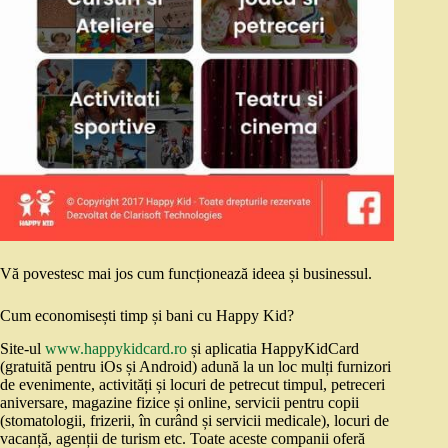
Vă povestesc mai jos cum funcționează ideea și businessul.
Cum economisești timp și bani cu Happy Kid?
Site-ul
www.happykidcard.ro
și aplicatia HappyKidCard
(gratuită pentru iOs și Android) adună la un loc mulți furnizori
de evenimente, activități și locuri de petrecut timpul, petreceri
aniversare, magazine fizice și online, servicii pentru copii
(stomatologii, frizerii, în curând și servicii medicale), locuri de
vacanță, agenții de turism etc. Toate aceste companii oferă