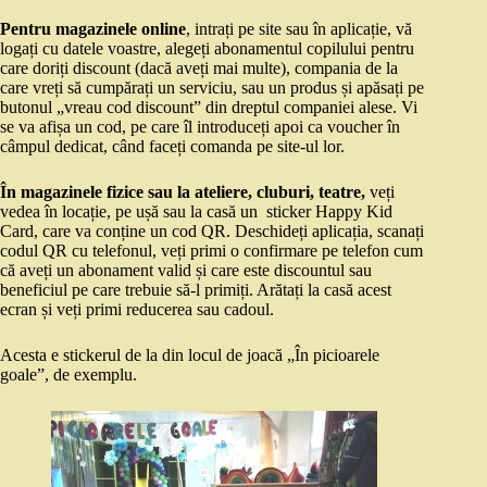
Pentru magazinele online
, intrați pe site sau în aplicație, vă
logați cu datele voastre, alegeți abonamentul copilului pentru
care doriți discount (dacă aveți mai multe), compania de la
care vreți să cumpărați un serviciu, sau un produs și apăsați pe
butonul „vreau cod discount” din dreptul companiei alese. Vi
se va afișa un cod, pe care îl introduceți apoi ca voucher în
câmpul dedicat, când faceți comanda pe site-ul lor.
În magazinele fizice sau la ateliere, cluburi, teatre,
veți
vedea în locație, pe ușă sau la casă un sticker Happy Kid
Card, care va conține un cod QR. Deschideți aplicația, scanați
codul QR cu telefonul, veți primi o confirmare pe telefon cum
că aveți un abonament valid și care este discountul sau
beneficiul pe care trebuie să-l primiți. Arătați la casă acest
ecran și veți primi reducerea sau cadoul.
Acesta e stickerul de la din locul de joacă „În picioarele
goale”, de exemplu.