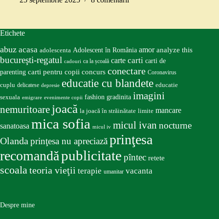
Etichete
abuz
acasa
amor
Adolescent în România
analyze this
adolescenta
bucureşti-regatul
carte
carti
carti de
ca la școală
cadouri
conectare
carti pentru copii
concurs
parenting
Coronavirus
educatie cu blandete
educatie
cuplu
delicatese
depresie
imagini
fashion
gradinita
sexuala
emigrare
evenimente copii
joacă
nemuritoare
mancare
la joacă în străinătate
limite
mica sofia
micul ivan
nocturne
sanatoasa
micul iv
prinţesa
Olanda
prinţesa nu apreciază
publicitate
recomandă
pîntec
retete
scoala
teoria vieţii
terapie
vacanta
umanitar
Despre mine