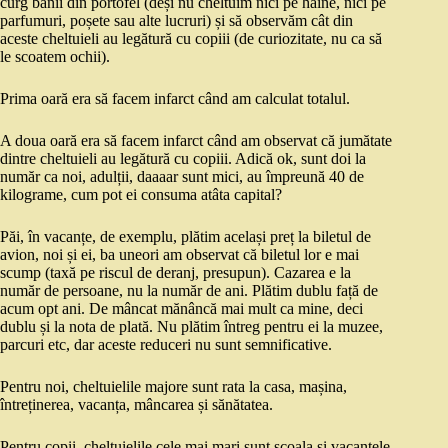
curg banii din portofel (deși nu cheltuim nici pe haine, nici pe
parfumuri, poșete sau alte lucruri) și să observăm cât din
aceste cheltuieli au legătură cu copiii (de curiozitate, nu ca să
le scoatem ochii).
Prima oară era să facem infarct când am calculat totalul.
A doua oară era să facem infarct când am observat că jumătate
dintre cheltuieli au legătură cu copiii. Adică ok, sunt doi la
număr ca noi, adulții, daaaar sunt mici, au împreună 40 de
kilograme, cum pot ei consuma atâta capital?
Păi, în vacanțe, de exemplu, plătim același preț la biletul de
avion, noi și ei, ba uneori am observat că biletul lor e mai
scump (taxă pe riscul de deranj, presupun). Cazarea e la
număr de persoane, nu la număr de ani. Plătim dublu față de
acum opt ani. De mâncat mănâncă mai mult ca mine, deci
dublu și la nota de plată. Nu plătim întreg pentru ei la muzee,
parcuri etc, dar aceste reduceri nu sunt semnificative.
Pentru noi, cheltuielile majore sunt rata la casa, mașina,
întreținerea, vacanța, mâncarea și sănătatea.
Pentru copii, cheltuielile cele mai mari sunt școala și vacanțele,