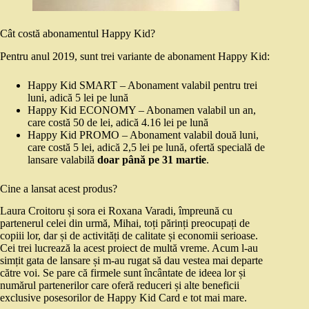
Cât costă abonamentul Happy Kid?
Pentru anul 2019, sunt trei variante de abonament Happy Kid:
Happy Kid SMART – Abonament valabil pentru trei
luni, adică 5 lei pe lună
Happy Kid ECONOMY – Abonamen valabil un an,
care costă 50 de lei, adică 4.16 lei pe lună
Happy Kid PROMO – Abonament valabil două luni,
care costă 5 lei, adică 2,5 lei pe lună, ofertă specială de
lansare valabilă
doar până pe 31 martie
.
Cine a lansat acest produs?
Laura Croitoru și sora ei Roxana Varadi, împreună cu
partenerul celei din urmă, Mihai, toți părinți preocupați de
copiii lor, dar și de activități de calitate și economii serioase.
Cei trei lucrează la acest proiect de multă vreme. Acum l-au
simțit gata de lansare și m-au rugat să dau vestea mai departe
către voi. Se pare că firmele sunt încântate de ideea lor și
numărul partenerilor care oferă reduceri și alte beneficii
exclusive posesorilor de Happy Kid Card e tot mai mare.