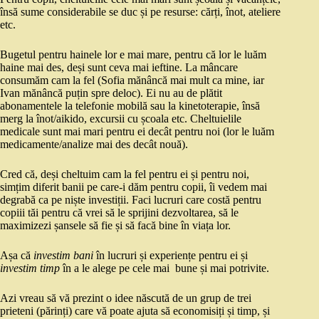
însă sume considerabile se duc și pe resurse: cărți, înot, ateliere
etc.
Bugetul pentru hainele lor e mai mare, pentru că lor le luăm
haine mai des, deși sunt ceva mai ieftine. La mâncare
consumăm cam la fel (Sofia mănâncă mai mult ca mine, iar
Ivan mănâncă puțin spre deloc). Ei nu au de plătit
abonamentele la telefonie mobilă sau la kinetoterapie, însă
merg la înot/aikido, excursii cu școala etc. Cheltuielile
medicale sunt mai mari pentru ei decât pentru noi (lor le luăm
medicamente/analize mai des decât nouă).
Cred că, deși cheltuim cam la fel pentru ei și pentru noi,
simțim diferit banii pe care-i dăm pentru copii, îi vedem mai
degrabă ca pe niște investiții. Faci lucruri care costă pentru
copiii tăi pentru că vrei să le sprijini dezvoltarea, să le
maximizezi șansele să fie și să facă bine în viața lor.
Așa că
investim bani
în lucruri și experiențe pentru ei și
investim timp
în a le alege pe cele mai bune și mai potrivite.
Azi vreau să vă prezint o idee născută de un grup de trei
prieteni (părinți) care vă poate ajuta să economisiți și timp, și