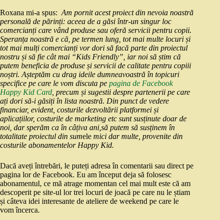
Roxana mi-a spus:
Am pornit acest proiect din nevoia noastră
personală de părinți: aceea de a găsi într-un singur loc
comercianți care vând produse sau oferă servicii pentru copii.
Speranța noastră e că, pe termen lung, tot mai multe locuri și
tot mai mulți comercianți vor dori să facă parte din proiectul
nostru și
să fie cât mai “Kids Friendly”, iar noi să știm că
putem beneficia de produse și servicii de calitate pentru copiii
noștri.
Așteptăm cu drag ideile dumneavoastră în topicuri
specifice pe care le vom discuta pe
pagina de Facebook
Happy Kid Card
, precum și sugestii despre partenerii pe care
ați dori să-i găsiți în lista noastră.
Din punct de vedere
financiar, evident, costurile dezvoltării platformei și
aplicațiilor, costurile de marketing etc sunt susținute doar de
noi, dar sperăm ca în câțiva ani,să putem să susținem în
totalitate proiectul din sum
ele
mici dar multe, provenite din
costurile abonamentelor Happy Kid.
Dacă aveți întrebări, le puteți adresa în comentarii sau direct pe
pagina lor de Facebook. Eu am început deja să folosesc
abonamentul, ce mă atrage momentan cel mai mult este că am
descoperit pe site-ul lor trei locuri de joacă pe care nu le știam
și câteva idei interesante de ateliere de weekend pe care le
vom încerca.