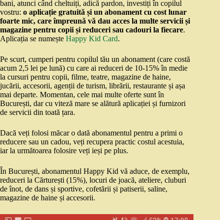
bani, atunci când cheltuiți, adică pardon, investiți în copilul
vostru:
o aplicație gratuită și un abonament cu cost lunar
foarte mic, care împreună vă dau acces la multe servicii și
magazine pentru copii și reduceri sau cadouri la fiecare
.
Aplicația se numește
Happy Kid Card
.
Pe scurt, cumperi pentru copilul tău un abonament (care costă
acum 2,5 lei pe lună) cu care ai reduceri de 10-15% în medie
la cursuri pentru copii, filme, teatre, magazine de haine,
jucării, accesorii, agenții de turism, librării, restaurante și așa
mai departe. Momentan, cele mai multe oferte sunt în
București, dar cu viteză mare se alătură aplicației și furnizori
de servicii din toată țara.
Dacă veți folosi măcar o dată abonamentul pentru a primi o
reducere sau un cadou, veți recupera practic costul acestuia,
iar la următoarea folosire veți ieși pe plus.
În București, abonamentul Happy Kid vă aduce, de exemplu,
reduceri la Cărturești (15%), locuri de joacă, ateliere, cluburi
de înot, de dans și sportive, cofetării și patiserii, saline,
magazine de haine și accesorii.