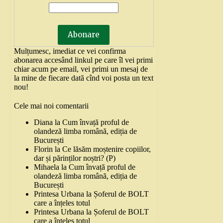
Mulțumesc, imediat ce vei confirma
abonarea accesând linkul pe care îl vei primi
chiar acum pe email, vei primi un mesaj de
la mine de fiecare dată cînd voi posta un text
nou!
Cele mai noi comentarii
Diana
la
Cum învață proful de
olandeză limba română, ediția de
București
Florin
la
Ce lăsăm moștenire copiilor,
dar și părinților noștri? (P)
Mihaela
la
Cum învață proful de
olandeză limba română, ediția de
București
Printesa Urbana
la
Șoferul de BOLT
care a înțeles totul
Printesa Urbana
la
Șoferul de BOLT
care a înțeles totul