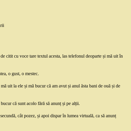
rii
e citit cu voce tare textul acesta, las telefonul deoparte și mă uit în
ea, o gust, o mestec.
mă uit la ele și mă bucur că am avut și anul ăsta bani de ouă și de
bucur că sunt acolo fără să anunț și pe alții.
secundă, cât pozez, și apoi dispar în lumea virtuală, ca să anunț