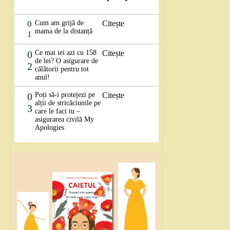
0
Cum am grijă de
Citește
mama de la distanță
1
0
Ce mai iei azi cu 158
Citește
de lei? O asigurare de
2
călătorii pentru tot
anul!
0
Poți să-i protejezi pe
Citește
alții de stricăciunile pe
3
care le faci tu –
asigurarea civilă My
Apologies