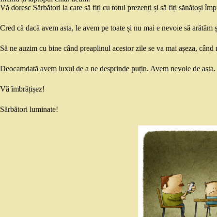
Vă doresc Sărbători la care să fiți cu totul prezenți și să fiți sănătoși îm
Cred că dacă avem asta, le avem pe toate și nu mai e nevoie să arătăm ș
Să ne auzim cu bine când preaplinul acestor zile se va mai așeza, când 
Deocamdată avem luxul de a ne desprinde puțin. Avem nevoie de asta. C
Vă îmbrățișez!
Sărbători luminate!