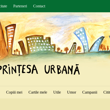
itate
Parteneri
Contact
ă
Copiii mei
Cartile mele
Utile
Umor
Campanii
Citi