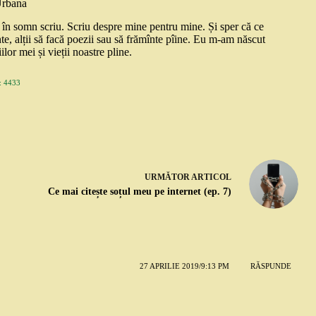
Urbana
și în somn scriu. Scriu despre mine pentru mine. Și sper că ce
nte, alții să facă poezii sau să frămînte pîine. Eu m-am născut
ilor mei și vieții noastre pline.
 4433
URMĂTOR
ARTICOL
Ce mai citește soțul meu pe internet (ep. 7)
27 APRILIE 2019/9:13 PM
RĂSPUNDE