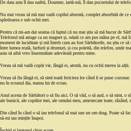
De data asta îl dau naibii, Doamne, iartă-mă, îl dau pocnetului de telefo
Nu mai vreau să mă mai vadă copilul absentă, complet absorbită de ce e 
spledoarea e sub ochii mei.
Pentru că mi-am dat seama că faptul că nu mai știu să mă bucur de Sărbăt
Telefonul mă atrage ca un magnet și, odată ce am pus mâna pe el, mă în
moment de luciditate și mă întreb cum au fost Sărbătorile, nu știu ce să
între lumea reală, farfurii și drumuri, și cea poleită, din telefon, unde
asta să aibă vreo însemnătate adevărată pentru mine.
Vreau să mă vadă copiii vie, lângă ei, atentă, nu cu ochii mereu la alții.
Vreau să fiu lângă ei, să simt toată fericirea lor când li se pune cozonac 
nu în ecranul ăla, mama lui de ecran.
Anul acesta de Sărbători o să fiu aici. O să văd, o să aud, o să simt, o s
ale bunicii, ale copiilor mei, ale omului meu, amestecate toate, râzând, s
Din când în când o să iau telefonul să mai sun un om drag. Poate să fac
să-mi iau mințile înapoi.
Închid și laptopul chiar acum.