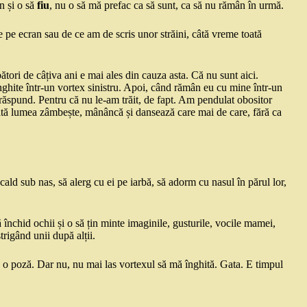
n și o să
fiu
, nu o să mă prefac ca să sunt, ca să nu rămân în urmă.
pe ecran sau de ce am de scris unor străini, câtă vreme toată
ori de câțiva ani e mai ales din cauza asta. Că nu sunt aici.
ghite într-un vortex sinistru. Apoi, când rămân eu cu mine într-un
 răspund. Pentru că nu le-am trăit, de fapt. Am pendulat obositor
 toată lumea zâmbește, mânâncă și dansează care mai de care, fără ca
cald sub nas, să alerg cu ei pe iarbă, să adorm cu nasul în părul lor,
ă închid ochii și o să țin minte imaginile, gusturile, vocile mamei,
trigând unii după alții.
 o poză. Dar nu, nu mai las vortexul să mă înghită. Gata. E timpul