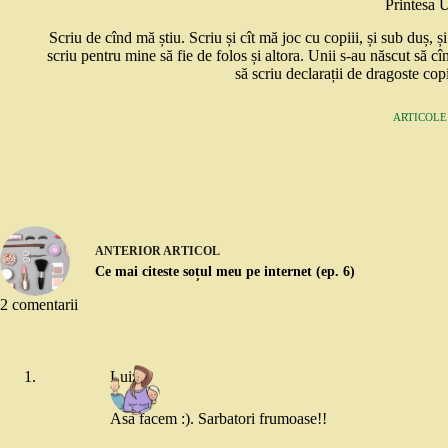
Printesa 
Scriu de cînd mă știu. Scriu și cît mă joc cu copiii, și sub duș, 
scriu pentru mine să fie de folos și altora. Unii s-au născut să cî
să scriu declarații de dragoste copi
ARTICOLE:
ANTERIOR
ARTICOL
Ce mai citeste soțul meu pe internet (ep. 6)
2 comentarii
Luiza
Asa facem :). Sarbatori frumoase!!