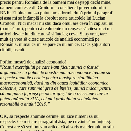
precis pentru România de la oameni mai deștepți decât mine,
oameni cum este dl. Croitoru – consilier al guvernatorului
BNR. Ei bine, nu s-a putut, am adormit după primul paragraf
și asta mi se întâmplă la absolut toate articolele lui Lucian
Croitoru. Nici măcar nu știu dacă omul are ceva în cap sau nu
(pare că are), pentru că realmente nu reușesc să citesc nici un
articol de-ale lui din care să și înțeleg ceva. Și aș vrea, tare
mult aș vrea să citesc articole de analiză economică pe
România, numai că mi se pare că nu am ce. Dacă știți autori
citibili, ascult.
Poftim mostră de analiză economică:
”
Rostul exercițiului pe care l-am făcut atunci a fost să
argumentez că politicile noastre macroeconomice trebuie să
respecte anumite cerințe pentru a asigura stabilitatea
macroeconomică, dacă nu din cauza legităților economice
obiective, care sunt mai greu de înțeles, atunci măcar pentru
că am putea fi prinși pe picior greșit de o recesiune care ar
putea apărea în SUA, cel mai probabil în vecinătatea
rezonabilă a anului 2019.”
OK, să respecte anumite cerințe, nu zice nimeni să nu
respecte. Ce rost are paragraful ăsta, pe cuvânt că nu înțeleg.
Ce rost are să scrii într-un articol că ai scris mai demult nu știu