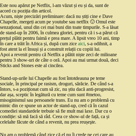
Este nou apărut pe Netflix, l-am văzut și eu și da, sunt de
acord cu poziția din articol.
Acum, niște precizări preliminare: dacă nu știți cine e Dave
Chapelle, mergeți acum pe youtube sau netflix 🙂 Omul este
senzațional, unul din cei mai buni din toate timpurile. S-a lăsat
de stand-up în 2006, în culmea gloriei, pentru că i s-a părut că
prețul plătit pentru faimă e prea mare. A lipsit vreo 10 ani, timp
în care a trăit în Africa și, după cum zice
aici
, s-a odihnit, a
fost atent la el însuși și a construit relații cu copiii lui.
Apoi a revenit pentru că Netflix a plătit niște zeci de milioane
pentru 3 show-uri de câte o oră. Apoi au mai urmat două, deci
Sticks and Stones este al cincilea.
Stand-up-urile lui Chapelle au fost întotdeauna pe teme
sociale, în principal pe rasism, droguri, sărăcie. De când s-a
întors, s-a poziționat cum să zic, nu știu dacă anti-progresist,
dar așa, sceptic în legătură cu teme cum sunt #metoo,
misoginismul sau persoanele trans. Eu nu am o problemă cu
nimic din ce spune un actor de stand-up, cred că în cazul
comediei standardele trebuie să fie mult mai laxe. Dar cu o
condiție: să mă facă să râd. Ceea ce show-ul de față, ca și
celelalte făcute de când a revenit, nu prea reușeşte.
Nu am o problemă când zice că el nu îi crede pe cei care au