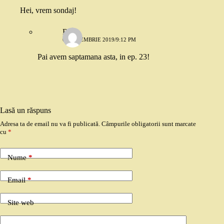
Hei, vrem sondaj!
Robo
6 SEPTEMBRIE 2019/9:12 PM
Pai avem saptamana asta, in ep. 23!
Lasă un răspuns
Adresa ta de email nu va fi publicată.
Câmpurile obligatorii sunt marcate
cu
*
Nume
*
Email
*
Site web