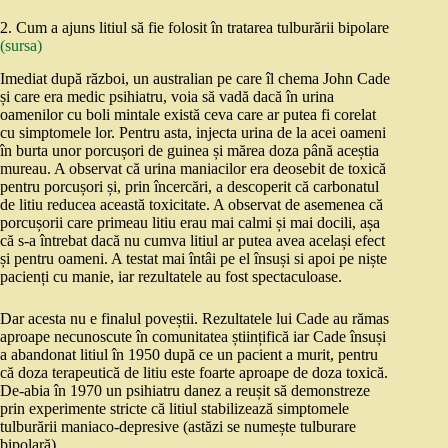
2. Cum a ajuns litiul să fie folosit în tratarea tulburării bipolare
(sursa)
Imediat după război, un australian pe care îl chema John Cade
și care era medic psihiatru, voia să vadă dacă în urina
oamenilor cu boli mintale există ceva care ar putea fi corelat
cu simptomele lor. Pentru asta, injecta urina de la acei oameni
în burta unor porcușori de guinea și mărea doza până aceștia
mureau. A observat că urina maniacilor era deosebit de toxică
pentru porcușori și, prin încercări, a descoperit că carbonatul
de litiu reducea această toxicitate. A observat de asemenea că
porcușorii care primeau litiu erau mai calmi și mai docili, așa
că s-a întrebat dacă nu cumva litiul ar putea avea același efect
și pentru oameni. A testat mai întâi pe el însuși si apoi pe niște
pacienți cu manie, iar rezultatele au fost spectaculoase.
Dar acesta nu e finalul poveștii. Rezultatele lui Cade au rămas
aproape necunoscute în comunitatea științifică iar Cade însuși
a abandonat litiul în 1950 după ce un pacient a murit, pentru
că doza terapeutică de litiu este foarte aproape de doza toxică.
De-abia în 1970 un psihiatru danez a reușit să demonstreze
prin experimente stricte că litiul stabilizează simptomele
tulburării maniaco-depresive (astăzi se numește tulburare
bipolară).