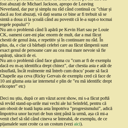
fost abuzați de Michael Jackson, apropo de Leaving
Neverland, dar pur și simplu nu râd când continuă cu ”chiar și
dacă au fost abuzați, vă dați seama ce bine ar fi trebuit să se
simtă a doua zi la școală când au povestit că le-a supt-o tocmai
regele popului”?
Nu am o problemă când îi apără pe Kevin Hart sau pe Louie
CK, oameni care-mi plac enorm de mult, dar a mai făcut
chestii de genul ăsta, e repetitiv și în continuare nu râd. În
plus, da, e clar că bărbații celebri care au făcut tâmpenii sunt
exact genul de persoane care au cea mai mare nevoie să fie
apărați, săracii de ei.
Nu am o problemă când face gluma cu ”cum ar fi de exemplu
dacă eu m-aș identifica drept chinez”, dar chestia asta e atât de
răsuflată, încât realmente mă întreb cum dracu’ poate să facă
Chapelle așa ceva (Ricky Gervais de exemplu cred că face de
10 ani gluma asta iar internetul e plin de ”eu mă identific drept
elicopter” etc)
Deci nu știu, după ce am văzut acest show, mi s-a făcut poftă
să revăd stand-up-urile mai vechi ale lui Seinfeld, pentru că
am obosit de toată lupta asta împotriva ”progresismului”, adică
împotriva unor lucruri de bun simț până la urmă, așa că mi-a
venit chef să râd când cineva se întreabă, de exemplu, de ce
pijamalele sunt croite ca un costum (vezi
aici
).