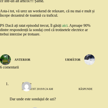
ce într-un alt articol?!! Șamd.
Asta-i tot, vă urez un weekend de relaxare, că nu mai e mult și
începe dezastrul de toamnă cu traficul.
PS Dacă ați ratat episodul trecut, îl găsiți
aici
. Aproape 90%
dintre respondenții la sondaj cred că trotinetele electrice ar
trebui interzise pe trotuare.
ANTERIOR
URMĂTOR
6 comentarii
Andre
31 AUGUST 2019/9:24 AM
RĂSPUNDE
Dar unde este sondajul de azi?