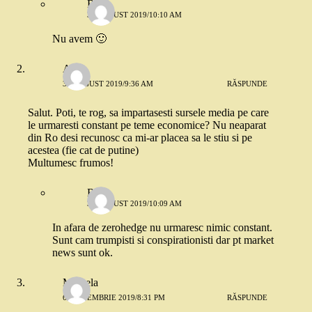
Robo
31 AUGUST 2019/10:10 AM
Nu avem 🙂
Anda
31 AUGUST 2019/9:36 AM
RĂSPUNDE
Salut. Poti, te rog, sa impartasesti sursele media pe care
le urmaresti constant pe teme economice? Nu neaparat
din Ro desi recunosc ca mi-ar placea sa le stiu si pe
acestea (fie cat de putine)
Multumesc frumos!
Robo
31 AUGUST 2019/10:09 AM
In afara de zerohedge nu urmaresc nimic constant.
Sunt cam trumpisti si conspirationisti dar pt market
news sunt ok.
Mihaela
6 SEPTEMBRIE 2019/8:31 PM
RĂSPUNDE