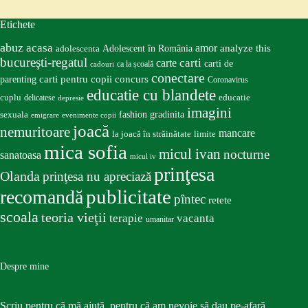
Etichete
abuz
acasa
amor
Adolescent în România
analyze this
adolescenta
bucureşti-regatul
carte
carti
carti de
ca la școală
cadouri
conectare
carti pentru copii
concurs
parenting
Coronavirus
educatie cu blandete
educatie
cuplu
delicatese
depresie
imagini
fashion
gradinita
sexuala
emigrare
evenimente copii
joacă
nemuritoare
mancare
la joacă în străinătate
limite
mica sofia
micul ivan
nocturne
sanatoasa
micul iv
prinţesa
Olanda
prinţesa nu apreciază
publicitate
recomandă
pîntec
retete
scoala
teoria vieţii
terapie
vacanta
umanitar
Despre mine
Scriu pentru că mă ajută, pentru că am nevoie să dau pe-afară