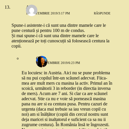
Ana
11 SEPTEMBRIE 2019/3:17 PM
RĂSPUNDE
Spune-i asistente-i că sunt una dintre mamele care le
pune centură și pentru 100 m de condus.
Și mai spune-i că sunt una dintre mamele care le
atenționează pe toți cunoscuții să folosească centura la
copii.
Gabi
12 SEPTEMBRIE 2019/6:23 PM
Eu locuiesc in Austria. Aici nu se pune problema
să nu pui copilul într-un scăunel adecvat. Fiica-
mea are mult mers cu masina la activ. Primul an în
scoică, următorii 3 in reborder (in directia inversa
de mers). Acum are 7 ani. Si clar ca are scăunel
adecvat. Stie ca nu e voie să pornească masina
pana nu are si ea centura pusa. Pentru cazuri de
urgenta (daca mai trebuie sa iau vreun copil cu
noi) am si înălțător (copiii din cercul nostru sunt
deja maricei si inaltatorul e suficient ca sa nu ii
zugrume centura). În România însă te îngrozesti.