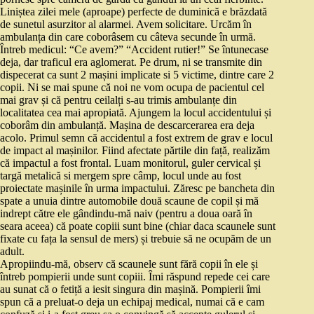
Liniștea zilei mele (aproape) perfecte de duminică e brăzdată
de sunetul asurzitor al alarmei. Avem solicitare. Urcăm în
ambulanța din care coborâsem cu câteva secunde în urmă.
Întreb medicul: “Ce avem?” “Accident rutier!” Se întunecase
deja, dar traficul era aglomerat. Pe drum, ni se transmite din
dispecerat ca sunt 2 mașini implicate si 5 victime, dintre care 2
copii. Ni se mai spune că noi ne vom ocupa de pacientul cel
mai grav și că pentru ceilalți s-au trimis ambulanțe din
localitatea cea mai apropiată. Ajungem la locul accidentului și
coborâm din ambulanță. Mașina de descarcerarea era deja
acolo. Primul semn că accidentul a fost extrem de grav e locul
de impact al mașinilor. Fiind afectate părtile din față, realizăm
că impactul a fost frontal. Luam monitorul, guler cervical și
targă metalică si mergem spre câmp, locul unde au fost
proiectate mașinile în urma impactului. Zăresc pe bancheta din
spate a unuia dintre automobile două scaune de copil și mă
indrept către ele gândindu-mă naiv (pentru a doua oară în
seara aceea) că poate copiii sunt bine (chiar daca scaunele sunt
fixate cu fața la sensul de mers) și trebuie să ne ocupăm de un
adult.
Apropiindu-mă, observ că scaunele sunt fără copii în ele și
întreb pompierii unde sunt copiii. Îmi răspund repede cei care
au sunat că o fetiță a iesit singura din mașină. Pompierii îmi
spun că a preluat-o deja un echipaj medical, numai că e cam