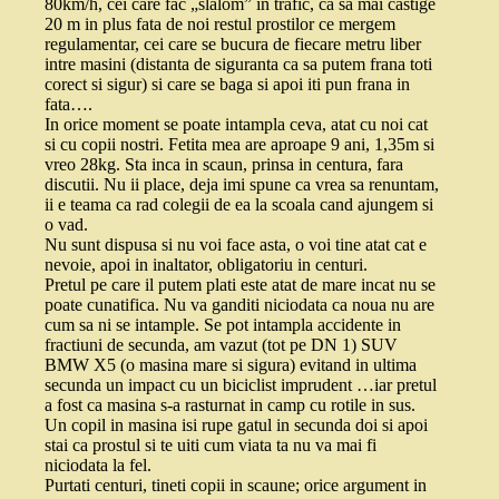
80km/h, cei care fac „slalom” in trafic, ca sa mai castige
20 m in plus fata de noi restul prostilor ce mergem
regulamentar, cei care se bucura de fiecare metru liber
intre masini (distanta de siguranta ca sa putem frana toti
corect si sigur) si care se baga si apoi iti pun frana in
fata….
In orice moment se poate intampla ceva, atat cu noi cat
si cu copii nostri. Fetita mea are aproape 9 ani, 1,35m si
vreo 28kg. Sta inca in scaun, prinsa in centura, fara
discutii. Nu ii place, deja imi spune ca vrea sa renuntam,
ii e teama ca rad colegii de ea la scoala cand ajungem si
o vad.
Nu sunt dispusa si nu voi face asta, o voi tine atat cat e
nevoie, apoi in inaltator, obligatoriu in centuri.
Pretul pe care il putem plati este atat de mare incat nu se
poate cunatifica. Nu va ganditi niciodata ca noua nu are
cum sa ni se intample. Se pot intampla accidente in
fractiuni de secunda, am vazut (tot pe DN 1) SUV
BMW X5 (o masina mare si sigura) evitand in ultima
secunda un impact cu un biciclist imprudent …iar pretul
a fost ca masina s-a rasturnat in camp cu rotile in sus.
Un copil in masina isi rupe gatul in secunda doi si apoi
stai ca prostul si te uiti cum viata ta nu va mai fi
niciodata la fel.
Purtati centuri, tineti copii in scaune; orice argument in