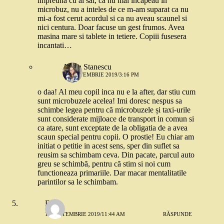
impreuna cu ai sai, ca nu mai incapeau in
microbuz, nu a inteles de ce m-am suparat ca nu
mi-a fost cerut acordul si ca nu aveau scaunel si
nici centura. Doar facuse un gest frumos. Avea
masina mare si tablete in tetiere. Copiii fusesera
incantati…
Alexa Stanescu
17 SEPTEMBRIE 2019/3:16 PM
o daa! Al meu copil inca nu e la after, dar stiu cum
sunt microbuzele acelea! Imi doresc nespus sa
schimbe legea pentru că microbuzele și taxi-urile
sunt considerate mijloace de transport in comun si
ca atare, sunt exceptate de la obligatia de a avea
scaun special pentru copii. O prostie! Eu chiar am
initiat o petitie in acest sens, sper din suflet sa
reusim sa schimbam ceva. Din pacate, parcul auto
greu se schimbă, pentru că stim si noi cum
functioneaza primariile. Dar macar mentalitatile
parintilor sa le schimbam.
Eliza
11 SEPTEMBRIE 2019/11:44 AM
RĂSPUNDE