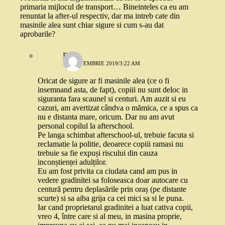
primaria mijlocul de transport… Bineinteles ca eu am
renuntat la after-ul respectiv, dar ma intreb cate din
masinile alea sunt chiar sigure si cum s-au dat
aprobarile?
Paula
12 SEPTEMBRIE 2019/3:22 AM
Oricat de sigure ar fi masinile alea (ce o fi
insemnand asta, de fapt), copiii nu sunt deloc in
siguranta fara scaunel si centuri. Am auzit si eu
cazuri, am avertizat cândva o mămica, ce a spus ca
nu e distanta mare, oricum. Dar nu am avut
personal copilul la afterschool.
Pe langa schimbat afterschool-ul, trebuie facuta si
reclamatie la politie, deoarece copiii ramasi nu
trebuie sa fie expuși riscului din cauza
inconștienței adulților.
Eu am fost privita ca ciudata cand am pus in
vedere gradinitei sa foloseasca doar autocare cu
centură pentru deplasările prin oraș (pe distante
scurte) si sa aiba grija ca cei mici sa si le puna.
Iar cand proprietarul gradinitei a luat cativa copii,
vreo 4, între care si al meu, in masina proprie,