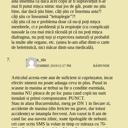
asta însemna că dacă acel copil ar fi supraviețuit n-ar
mai fi putut mișca nimic mai jos de gât. poate nu știu
bine, dar dacă știu bine, câți știu ce însemna asta?!
câți știu ce înseamnă ”tetraplegie”?!
câți știu că nu e problema doar că nu-ți poți mișca
membrele, ci e problemă și la respirație (cu complicații
nasoale la cea mai mică răceală pt că nu poți mișca
diafragma, nu poți tuși și expectora natural) și probabil
la multe alte organe, etc. (astea le-am aflat dintr-o carte
de beletristică, nici măcar dintr-una medicală).
gabitza_sta
11 SEPTEMBRIE 2019/12:27 PM
RĂSPUNDE
Articolul acesta este atat de suficient si cuprinzator, incat
efectiv nimeni nu poate adauga ceva in plus. Pusul in
scaune in masina ar trebui sa fie o conditie esentiala,
masina NU pleaca de pe loc pana cand copii nu sunt
instalati si prinsi corespunzator. PUNCT.
Stau in afara Bucurestiului, merg pe DN 1 in fiecare zi,
accidente de masina (din fericire nu grave, dar totusi
accidente) se intampla frecvent. Am vazut in 8 ani de
cand fac asa naveta zilnic, toate tipologiile de nebuni:
cei care scriu SMS la volan in timp ce ruleaza cu 70-