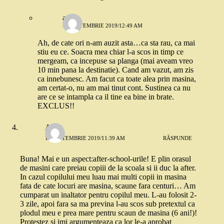
andie
14 SEPTEMBRIE 2019/12:49 AM
Ah, de cate ori n-am auzit asta…ca sta rau, ca mai
stiu eu ce. Soacra mea chiar l-a scos in timp ce
mergeam, ca incepuse sa planga (mai aveam vreo
10 min pana la destinatie). Cand am vazut, am zis
ca innebunesc. Am facut ca toate alea prin masina,
am certat-o, nu am mai tinut cont. Sustinea ca nu
are ce se intampla ca il tine ea bine in brate.
EXCLUS!!
Amv
11 SEPTEMBRIE 2019/11:39 AM
RĂSPUNDE
Buna! Mai e un aspect:after-school-urile! E plin orasul
de masini care preiau copiii de la scoala si ii duc la after.
In cazul copilului meu luau mai multi copii in masina
fata de cate locuri are masina, scaune fara centuri… Am
cumparat un inaltator pentru copilul meu. L-au folosit 2-
3 zile, apoi fara sa ma previna l-au scos sub pretextul ca
plodul meu e prea mare pentru scaun de masina (6 ani!)!
Protestez si imi argumenteaza ca lor le-a aprobat