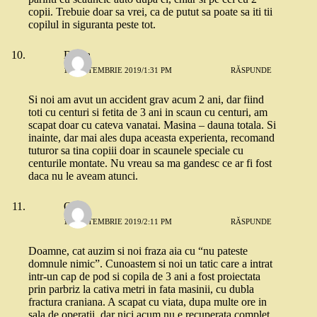
copii. Trebuie doar sa vrei, ca de putut sa poate sa iti tii
copilul in siguranta peste tot.
Diana
11 SEPTEMBRIE 2019/1:31 PM
RĂSPUNDE
Si noi am avut un accident grav acum 2 ani, dar fiind
toti cu centuri si fetita de 3 ani in scaun cu centuri, am
scapat doar cu cateva vanatai. Masina – dauna totala. Si
inainte, dar mai ales dupa aceasta experienta, recomand
tuturor sa tina copiii doar in scaunele speciale cu
centurile montate. Nu vreau sa ma gandesc ce ar fi fost
daca nu le aveam atunci.
Oana
11 SEPTEMBRIE 2019/2:11 PM
RĂSPUNDE
Doamne, cat auzim si noi fraza aia cu “nu pateste
domnule nimic”. Cunoastem si noi un tatic care a intrat
intr-un cap de pod si copila de 3 ani a fost proiectata
prin parbriz la cativa metri in fata masinii, cu dubla
fractura craniana. A scapat cu viata, dupa multe ore in
sala de operatii, dar nici acum nu e recuperata complet