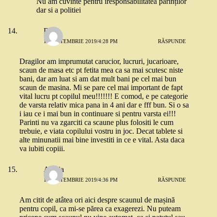
Nu am cuvinte pentru iresponsabilitatea părinților
dar si a politiei
Daria
11 SEPTEMBRIE 2019/4:28 PM
RĂSPUNDE
Dragilor am imprumutat carucior, lucruri, jucarioare,
scaun de masa etc pt fetita mea ca sa mai scutesc niste
bani, dar am luat si am dat mult bani pe cel mai bun
scaun de masina. Mi se pare cel mai important de fapt
vital lucru pt copilul meu!!!!!!! E comod, e pe categorie
de varsta relativ mica pana in 4 ani dar e fff bun. Si o sa
i iau ce i mai bun in continuare si pentru varsta ei!!!
Parinti nu va zgarciti ca scaune plus folositi le cum
trebuie, e viata copilului vostru in joc. Decat tablete si
alte minunatii mai bine investiti in ce e vital. Asta daca
va iubiti copiii.
Alexia
11 SEPTEMBRIE 2019/4:36 PM
RĂSPUNDE
Am citit de atâtea ori aici despre scaunul de mașină
pentru copil, ca mi-se părea ca exagerezi. Nu puteam