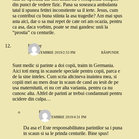
din punct de vedere fizic. Pana sa soseasca ambulanta
tatal ii spunea fetitei inconstiente sa il ierte. Jesus, cum
sa contribui cu buna stiinta la asa tragedie? Am mai spus
asta aici, dar o sa mai repet de cate ori am ocazia, pentru
ca asa, daca vorbim, poate se mai gandesc unii la
“prostia” cu centurile.
Kantor
11 SEPTEMBRIE 2019/2:53 PM
RĂSPUNDE
Sunt medic si parinte a doi copii, traim in Germania.
Aici toti merg in scaunele speciale pentru copii, parca e
de la sine inteles. Cum scria altcineva inaintea mea, si
copiii mei au mers doar in scaun de cand au iesit de pe
usa maternitatii, ei nu cer alta varianta, pentru ca nu
cunosc alta. Altfel de parinti ar trebui condamnati pentru
ucidere din culpa…
Daria
11 SEPTEMBRIE 2019/4:31 PM
Da asa e! Este responsabilitatea parintilor sa i puna
in scaun si sa le prinda centurile. Bine spus!