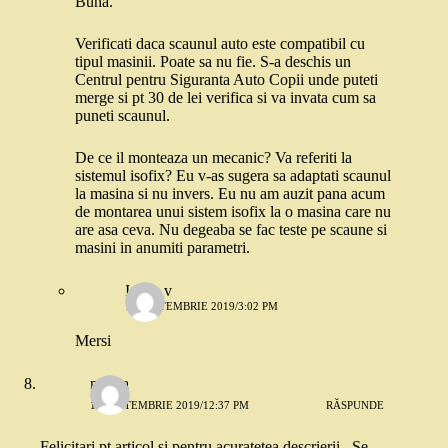
Buna.
Verificati daca scaunul auto este compatibil cu
tipul masinii. Poate sa nu fie. S-a deschis un
Centrul pentru Siguranta Auto Copii unde puteti
merge si pt 30 de lei verifica si va invata cum sa
puneti scaunul.
De ce il monteaza un mecanic? Va referiti la
sistemul isofix? Eu v-as sugera sa adaptati scaunul
la masina si nu invers. Eu nu am auzit pana acum
de montarea unui sistem isofix la o masina care nu
are asa ceva. Nu degeaba se fac teste pe scaune si
masini in anumiti parametri.
Ioana v
13 SEPTEMBRIE 2019/3:02 PM
Mersi
mirela
11 SEPTEMBRIE 2019/12:37 PM
RĂSPUNDE
Felicitari pt articol si pentru acuratetea descrierii . Se