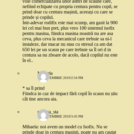
voie comercializarea unor astfel de scaune care,
nefiind echipate cu propria centura pentru copil, se
prind doar cu centura mașinii, aceeași cu care se
prinde și copilul.
Intr-adevar rodifix este mai scump, am gasit la 900
lei cel mai bun pret, plus vreo 100 sistemul isofix
pentru masina, fiindca masina noastră nu are asa
ceva, plus ceva la mecanicul care trebuie sa ni-l
instaleze, dar macar nu stau cu stresul ca am dat
650 lei pe un scaun pe care trebuie sa îl ori d in
centura sa nu zboare de acolo, dacă copilul nu este
în el..
Mihaela
12 SEPTEMBRIE 2019/2:54 PM
* sa îl prind
Fiindca in caz de impact fără copil în scaun nu știu
cât tine ancora aia.
gabitza_sta
13 SEPTEMBRIE 2019/3:45 PM
Mihaela: noi avem un model cu Isofix. Nu se
prinde doar in centura masinii, poate nu am cautat