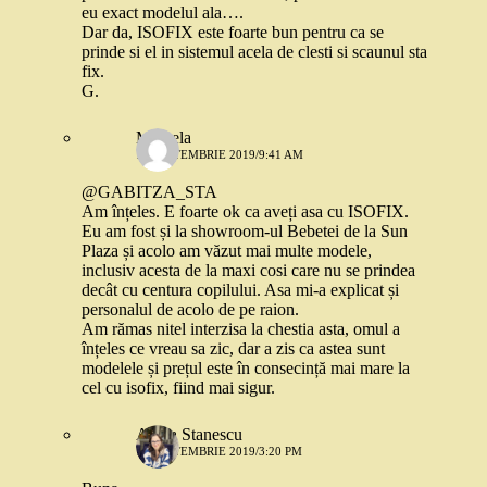
eu exact modelul ala….
Dar da, ISOFIX este foarte bun pentru ca se
prinde si el in sistemul acela de clesti si scaunul sta
fix.
G.
Mihaela
14 SEPTEMBRIE 2019/9:41 AM
@GABITZA_STA
Am înțeles. E foarte ok ca aveți asa cu ISOFIX.
Eu am fost și la showroom-ul Bebetei de la Sun
Plaza și acolo am văzut mai multe modele,
inclusiv acesta de la maxi cosi care nu se prindea
decât cu centura copilului. Asa mi-a explicat și
personalul de acolo de pe raion.
Am rămas nitel interzisa la chestia asta, omul a
înțeles ce vreau sa zic, dar a zis ca astea sunt
modelele și prețul este în consecință mai mare la
cel cu isofix, fiind mai sigur.
Alexa Stanescu
17 SEPTEMBRIE 2019/3:20 PM