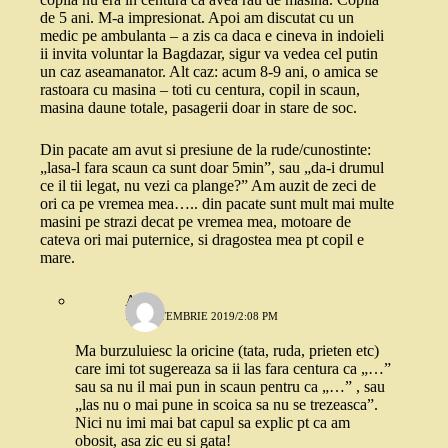
de 5 ani. M-a impresionat. Apoi am discutat cu un
medic pe ambulanta – a zis ca daca e cineva in indoieli
ii invita voluntar la Bagdazar, sigur va vedea cel putin
un caz aseamanator. Alt caz: acum 8-9 ani, o amica se
rastoara cu masina – toti cu centura, copil in scaun,
masina daune totale, pasagerii doar in stare de soc.
Din pacate am avut si presiune de la rude/cunostinte:
„lasa-l fara scaun ca sunt doar 5min”, sau „da-i drumul
ce il tii legat, nu vezi ca plange?” Am auzit de zeci de
ori ca pe vremea mea….. din pacate sunt mult mai multe
masini pe strazi decat pe vremea mea, motoare de
cateva ori mai puternice, si dragostea mea pt copil e
mare.
Anca
11 SEPTEMBRIE 2019/2:08 PM
Ma burzuluiesc la oricine (tata, ruda, prieten etc)
care imi tot sugereaza sa ii las fara centura ca „…”
sau sa nu il mai pun in scaun pentru ca „…” , sau
„las nu o mai pune in scoica sa nu se trezeasca”.
Nici nu imi mai bat capul sa explic pt ca am
obosit, asa zic eu si gata!