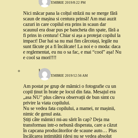
11 SEPTEMBRIE 2019/8:22 PM
Nici măcar pana la colțul străzii nu se merge fără
scaun de mașina si centura prinsă! Am mai auzit
cazuri in care copilul era prins in scaun dar
scaunul era doar pus pe bancheta din spate, fără a
fi prins in centura! Chiar si așa a protejat copilul la
impact! Dar hai sa nu mai fim cârcotași, legile nu
sunt făcute pt a fi încălcate! La noi e o moda: daca
e reglementat, eu nu o sa fac, e mai “cool” așa! Nu
e cool sa mori!!!!
Irina
18 SEPTEMBRIE 2019/12:56 AM
Am postat pe grup de mămici o fotografie cu un
copil ținut în brate pe locul din fata. Mesajul era
„asa NU” plus câteva observații de bun simt cu
privire la viata copilului.
Nu se vedea fata copilului, a mamei, nr mașinii,
nimic de genul asta.
Știți câte mămici mi-au sărit în cap? Deja ma
transformau intr-o nebună disperata, care a căzut
în capcana producătorilor de scaune auto… Plus
încălcarea intimității (deși nu se vedea absolut