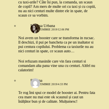
cu taxi-urile? Câte îsi pun, la comanda, un scaun
de copil? Am mers de multe ori cu taxi și cu copiii,
nu au nici centuri multe dintre ele in spate, de
scaun ce sa vorbim.
Printesa Urbana
11 SEPTEMBRIE 2019/12:06 PM
Noi avem un booster care se transforma in rucsac.
Il deschizi, il pui pe bancheta ca pe un inaltator si
pui centura copilului. Problema ca taxiurile nu au
nici centuri in spate, ce scaun auto…
Noi refuzam masinile care vin fara centuri si
comandam alta pana vine una cu centuri. Altfel nu
calatorim!
Roxana
11 SEPTEMBRIE 2019/4:33 PM
Te rog îmi spui ce model de booster ai. Pentru fata
cea mare nu mai este ok scaunul și caut un
înălțător bun și de calitate. Mulțumesc!