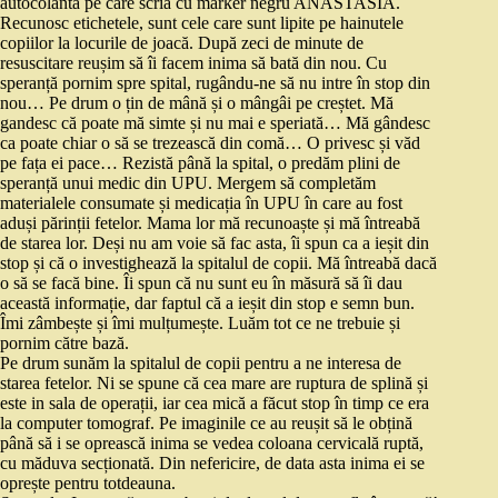
autocolantă pe care scria cu marker negru ANASTASIA.
Recunosc etichetele, sunt cele care sunt lipite pe hainutele
copiilor la locurile de joacă. După zeci de minute de
resuscitare reușim să îi facem inima să bată din nou. Cu
speranță pornim spre spital, rugându-ne să nu intre în stop din
nou… Pe drum o țin de mână și o mângâi pe creștet. Mă
gandesc că poate mă simte și nu mai e speriată… Mă gândesc
ca poate chiar o să se trezească din comă… O privesc și văd
pe fața ei pace… Rezistă până la spital, o predăm plini de
speranță unui medic din UPU. Mergem să completăm
materialele consumate și medicația în UPU în care au fost
aduși părinții fetelor. Mama lor mă recunoaște și mă întreabă
de starea lor. Deși nu am voie să fac asta, îi spun ca a ieșit din
stop și că o investighează la spitalul de copii. Mă întreabă dacă
o să se facă bine. Îi spun că nu sunt eu în măsură să îi dau
această informație, dar faptul că a ieșit din stop e semn bun.
Îmi zâmbește și îmi mulțumește. Luăm tot ce ne trebuie și
pornim către bază.
Pe drum sunăm la spitalul de copii pentru a ne interesa de
starea fetelor. Ni se spune că cea mare are ruptura de splină și
este in sala de operații, iar cea mică a făcut stop în timp ce era
la computer tomograf. Pe imaginile ce au reușit să le obțină
până să i se oprească inima se vedea coloana cervicală ruptă,
cu măduva secționată. Din nefericire, de data asta inima ei se
oprește pentru totdeauna.