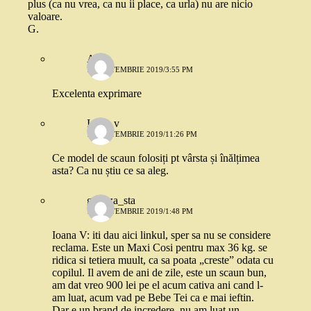
plus (ca nu vrea, ca nu ii place, ca urla) nu are nicio
valoare.
G.
AB
11 SEPTEMBRIE 2019/3:55 PM
Excelenta exprimare
Ioana v
11 SEPTEMBRIE 2019/11:26 PM
Ce model de scaun folosiți pt vârsta și înălțimea
asta? Ca nu știu ce sa aleg.
gabitza_sta
12 SEPTEMBRIE 2019/1:48 PM
Ioana V: iti dau aici linkul, sper sa nu se considere
reclama. Este un Maxi Cosi pentru max 36 kg. se
ridica si tetiera muult, ca sa poata „creste” odata cu
copilul. Il avem de ani de zile, este un scaun bun,
am dat vreo 900 lei pe el acum cativa ani cand l-
am luat, acum vad pe Bebe Tei ca e mai ieftin.
Dar e un brand de incredere, nu am luat un