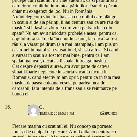
pricepe cum scaunul nu vine automat, ca si patutul sau
caruciorul copilului in mintea părinților. Dar, din păcate
chiar nu exagerezi de loc. Nu in România.
Nu înțeleg cum vine treaba asta cu copilul care plânge
in scaun si de aia părinții ii iau centura sau ca are rău de
mașină si il lasă sa zburde cum vrea pe bancheta din
spate? Nu am avut niciodată probelele astea, pentru ca,
copilul mi-a stat de la început in scaun, iar daca i-a fost
rău si a vărsat pe drum (s-a mai intamplat), i-am pus un
castronel in maini si a varsat in el, si asta a fost. Si cand
a varsat in scaun a fost tot mai bine, pentru ca l-am
spalat mai usor, decat as fi spalat intreaga masina.
Cat despre depasiri aiurea, am avut parte de cateva
situatii foarte neplacute in scurta vacanta facuta in
Romania, cand efectiv m-am oprit, pentru ca in fata mea
masina depasea coloana vesela pe partea mea de
carosabil, fara intentia de a frana sau a se reintoarce pe
banda ei.
Oana G.
11 SEPTEMBRIE 2019/5:38 PM
RĂSPUNDE
Fiecare masina cu scaunul ei. Nu concep sa pornesc
fara sa fie echipat de plecare. Am fixatia cu centura ca