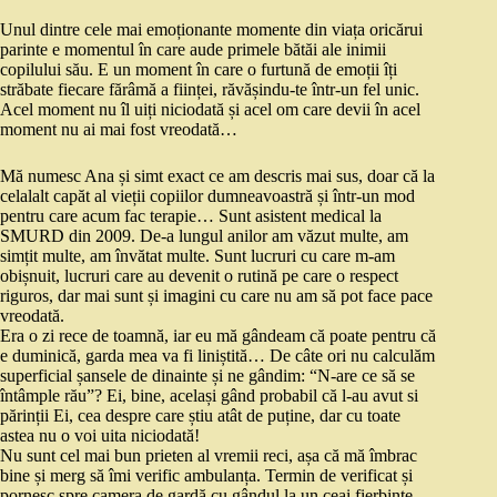
Unul dintre cele mai emoționante momente din viața oricărui
parinte e momentul în care aude primele bătăi ale inimii
copilului său. E un moment în care o furtună de emoții îți
străbate fiecare fărâmă a ființei, răvășindu-te într-un fel unic.
Acel moment nu îl uiți niciodată și acel om care devii în acel
moment nu ai mai fost vreodată…
Mă numesc Ana și simt exact ce am descris mai sus, doar că la
celalalt capăt al vieții copiilor dumneavoastră și într-un mod
pentru care acum fac terapie… Sunt asistent medical la
SMURD din 2009. De-a lungul anilor am văzut multe, am
simțit multe, am învătat multe. Sunt lucruri cu care m-am
obișnuit, lucruri care au devenit o rutină pe care o respect
riguros, dar mai sunt și imagini cu care nu am să pot face pace
vreodată.
Era o zi rece de toamnă, iar eu mă gândeam că poate pentru că
e duminică, garda mea va fi liniștită… De câte ori nu calculăm
superficial șansele de dinainte și ne gândim: “N-are ce să se
întâmple rău”? Ei, bine, același gând probabil că l-au avut si
părinții Ei, cea despre care știu atât de puține, dar cu toate
astea nu o voi uita niciodată!
Nu sunt cel mai bun prieten al vremii reci, așa că mă îmbrac
bine și merg să îmi verific ambulanța. Termin de verificat și
pornesc spre camera de gardă cu gândul la un ceai fierbinte.