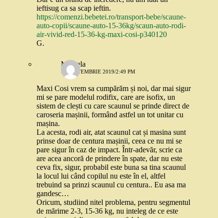
ieftisug ca sa scap ieftin.
https://comenzi.bebetei.ro/transport-bebe/scaune-
auto-copii/scaune-auto-15-36kg/scaun-auto-rodi-
air-vivid-red-15-36-kg-maxi-cosi-p340120
G.
Mihaela
12 SEPTEMBRIE 2019/2:49 PM
Maxi Cosi vrem sa cumpărăm și noi, dar mai sigur
mi se pare modelul rodifix, care are isofix, un
sistem de clești cu care scaunul se prinde direct de
caroseria mașinii, formând astfel un tot unitar cu
mașina.
La acesta, rodi air, atat scaunul cat și masina sunt
prinse doar de centura mașinii, ceea ce nu mi se
pare sigur în caz de impact. Într-adevăr, scrie ca
are acea ancoră de prindere în spate, dar nu este
ceva fix, sigur, probabil este buna sa tina scaunul
la locul lui când copilul nu este în el, altfel
trebuind sa prinzi scaunul cu centura.. Eu asa ma
gandesc…
Oricum, studiind nitel problema, pentru segmentul
de mărime 2-3, 15-36 kg, nu inteleg de ce este