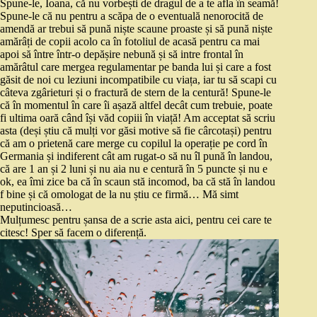
Spune-le, Ioana, că nu vorbești de dragul de a te afla în seamă!
Spune-le că nu pentru a scăpa de o eventuală nenorocită de
amendă ar trebui să pună niște scaune proaste și să pună niște
amărâți de copii acolo ca în fotoliul de acasă pentru ca mai
apoi să între într-o depășire nebună și să intre frontal în
amărâtul care mergea regulamentar pe banda lui și care a fost
găsit de noi cu leziuni incompatibile cu viața, iar tu să scapi cu
câteva zgârieturi și o fractură de stern de la centură! Spune-le
că în momentul în care îi așază altfel decât cum trebuie, poate
fi ultima oară când își văd copiii în viață! Am acceptat să scriu
asta (deși știu că mulți vor găsi motive să fie cârcotași) pentru
că am o prietenă care merge cu copilul la operație pe cord în
Germania și indiferent cât am rugat-o să nu îl pună în landou,
că are 1 an și 2 luni și nu aia nu e centură în 5 puncte și nu e
ok, ea îmi zice ba că în scaun stă incomod, ba că stă în landou
f bine și că omologat de la nu știu ce firmă… Mă simt
neputincioasă…
Mulțumesc pentru șansa de a scrie asta aici, pentru cei care te
citesc! Sper să facem o diferență.