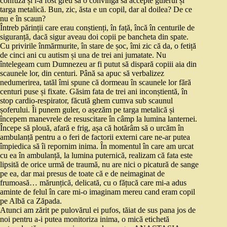
confuză și i-a fost greu sa o convingă să accepte gulerul și
targa metalică. Bun, zic, ăsta e un copil, dar al doilea? De ce
nu e în scaun?
Întreb părinții care erau conștienți, în față, încă în centurile de
siguranță, dacă sigur aveau doi copii pe bancheta din spate.
Cu privirile înmărmurite, în stare de șoc, îmi zic că da, o fetiță
de cinci ani cu autism și una de trei ani jumatate. Nu
întelegeam cum Dumnezeu ar fi putut să dispară copiii aia din
scaunele lor, din centuri. Până sa apuc să verbalizez
nedumerirea, tatăl îmi spune că dormeau în scaunele lor fără
centuri puse și fixate. Găsim fata de trei ani inconștientă, în
stop cardio-respirator, făcută ghem cumva sub scaunul
șoferului. Îi punem guler, o așezăm pe targa metalică și
începem manevrele de resuscitare în câmp la lumina lanternei.
Începe să plouă, afară e frig, așa că hotărâm să o urcăm în
ambulanță pentru a o feri de factorii externi care ne-ar putea
împiedica să îi repornim inima. În momentul în care am urcat
cu ea în ambulanță, la lumina puternică, realizam că fata este
lipsită de orice urmă de traumă, nu are nici o picatură de sange
pe ea, dar mai presus de toate că e de neimaginat de
frumoasă… mărunțică, delicată, cu o fățucă care mi-a adus
aminte de felul în care mi-o imaginam mereu cand eram copil
pe Albă ca Zăpada.
Atunci am zărit pe pulovărul ei pufos, tăiat de sus pana jos de
noi pentru a-i putea monitoriza inima, o mică etichetă