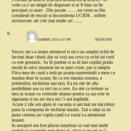
vede ca e un strigat de disperare si ar fi bine sa fie
perceput ca atare . Din pacate …….nu vrem sa fim
constienti de riscuri si inconstienta UCIDE , suflete
nevinovate ,de cele mai multe ori ……
Ana
11 SEPTEMBRIE 2019/1:07 PM
RĂSPUNDE
Sincer, mi s-a strans stomacul si mi s-au umplut ochii de
lacrimi doar citind..dar sa vezi asa ceva cu ochii tai cred
ca este groaznic. Sa fii parinte si sa iti lasi copilul prada
mortii in orice moment mi se pare crunt, pur si simplu.
Fiica mea de cand a iesit pe poarta maternitatii a mers cu
masina doar in scaun, fie ca era masina noastra, a
prietenilor, inchiriata sau taxi. Ea nu stie de alta
posibilitate asa ca nici nu o cere. Ea stie ca trebuie sa
stea in scaun cu centurile stranse pentru ca asa este in
siguranta si nu are inca nici 5 ani impliniti.
Acum 2 zile am ajuns in vacanta si am luat un microbuz
pana la compania de inchiriat masini. Tati a uitat sa isi
puna centura iar copila cand l-a vazut l-a atentionat
instant.
In aeroport am fost placut surprinsa sa vad mai multi
parinti cu scaunele auto dupa ei, chiar si pe cei cu 2