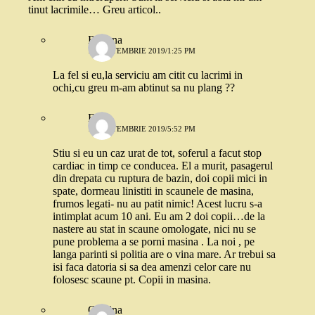
tinut lacrimile… Greu articol..
Roxana
11 SEPTEMBRIE 2019/1:25 PM
La fel si eu,la serviciu am citit cu lacrimi in
ochi,cu greu m-am abtinut sa nu plang ??
Erika
11 SEPTEMBRIE 2019/5:52 PM
Stiu si eu un caz urat de tot, soferul a facut stop
cardiac in timp ce conducea. El a murit, pasagerul
din drepata cu ruptura de bazin, doi copii mici in
spate, dormeau linistiti in scaunele de masina,
frumos legati- nu au patit nimic! Acest lucru s-a
intimplat acum 10 ani. Eu am 2 doi copii…de la
nastere au stat in scaune omologate, nici nu se
pune problema a se porni masina . La noi , pe
langa parinti si politia are o vina mare. Ar trebui sa
isi faca datoria si sa dea amenzi celor care nu
folosesc scaune pt. Copii in masina.
Cristina