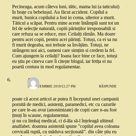
Pecineaga, acum câteva luni, tătic, mama lui (a taticului)
în brațe cu bebelușul. Au făcut accident. Copilul a
murit, bunica copilului a fost in coma, ulterior a murit.
Tăticul a scăpat. Pentru mine aceste întâmplă sunt tot un
fel de selecție naturală, copiii părinților iresponsabili si
care refuza sa se educe, mor. Ceilalți rămân. Ma doare
pentru acei copii, pentru acei părinți. Totuși, ca ei sa nu
fi murit degeaba, noi trebuie sa învățăm. Totuși, ne
strângem noi aici, oameni care simțim si credem la fel.
Cum ajungem la ceilalți? Ioana face bine ce face, totuși
eu știu pe cineva care îi citește blogul, iar fetița ei nu
poartă centura in mod regulamentar.
Ady
11 SEPTEMBRIE 2019/12:27 PM
RĂSPUNDE
poate că acest articol ar putea fi începutul unei campanii
pornită de medici, asistenți, paramedici, etc cu cazurile
pe care le-au avut (anonimizate) de copii care n-au fost
ținuți în scaune, regulamentar.
și nu cu limbaj medical, ci d-ăla să-l înțeleagă ultimul
analfabet. doamna asistentă spune ”copilul avea coloana
cervicală ruptă, cu măduva secționată”. din câte știu eu