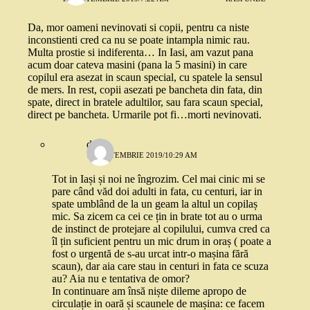
Da, mor oameni nevinovati si copii, pentru ca niste
inconstienti cred ca nu se poate intampla nimic rau.
Multa prostie si indiferenta… In Iasi, am vazut pana
acum doar cateva masini (pana la 5 masini) in care
copilul era asezat in scaun special, cu spatele la sensul
de mers. In rest, copii asezati pe bancheta din fata, din
spate, direct in bratele adultilor, sau fara scaun special,
direct pe bancheta. Urmarile pot fi…morti nevinovati.
deea
11 SEPTEMBRIE 2019/10:29 AM
Tot in Iași și noi ne îngrozim. Cel mai cinic mi se
pare când văd doi adulti in fata, cu centuri, iar in
spate umblând de la un geam la altul un copilaș
mic. Sa zicem ca cei ce țin in brate tot au o urma
de instinct de protejare al copilului, cumva cred ca
îl țin suficient pentru un mic drum in oraș ( poate a
fost o urgentă de s-au urcat intr-o mașina fără
scaun), dar aia care stau in centuri in fata ce scuza
au? Aia nu e tentativa de omor?
In continuare am însă niște dileme apropo de
circulație in oară și scaunele de mașina: ce facem