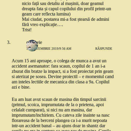
nicio față sau detaliu al mașinii, doar geamul
dreapta fata și capul copilului din profil printr-un
geam care reflecta lumina)
Mai ciudat, postarea mi-a fost ștearsă de admini
fără vreo explicație….
Trist!
o femeie
11 SEPTEMBRIE 2019/9:56 AM
RĂSPUNDE
Acum 15 ani aproape, o colega de munca a avut un
accident asemanator: fara scaun, copilul de 1 an i-a
zburat din bratze la impact, si a fost proiectat prin geam
si aterizat pe sosea. Devine proiectil – e momentul cand
am inteles lectiile de mecanica din clasa a 9a. Copilul
azi e bine.
Eu am luat avut scaun de masina din timpul sarcinii
(primul, scoica, imprumutata de la o prietena, apoi
celalalt cumparat), si nici nu am masina, dar
imprumutam/inchiriem. Cu cateva zile inainte sa nasc
florareasa de la berceni plangea ca i-a murit nepoata
intr-un accident banal – au ajuns doar in shantz dar
copila nu era in centura ca avea rau de masina. Copila