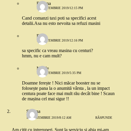
Roxana
18 SEPTEMBRIE 2019/12:15 PM
Cand comanzi taxi poti sa specifici acest
detalii.Asa nu esto nevoita sa refuzi masini
Robo
18 SEPTEMBRIE 2019/12:16 PM
sa specific ca vreau masina cu centuri?
hmm, nu e cam mult?
Nicole
11 SEPTEMBRIE 2019/5:35 PM
Doamne ferește ! Nici măcar booster nu se
folosește pana la o anumită vârsta , la un impact
centura poate face mai mult rău decât bine ! Scaun
de mașina cel mai sigur !!
Simona
11 SEPTEMBRIE 2019/8:12 AM
RĂSPUNDE
Am citit cu intreruperi. Sunt la serviciu si abia mi-am