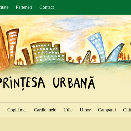
itate
Parteneri
Contact
ă
Copiii mei
Cartile mele
Utile
Umor
Campanii
Citi