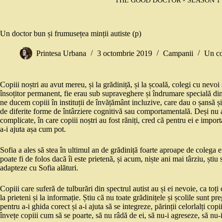
THE GOOD DOCTOR - SEASON 1 - 
Un doctor bun și frumusețea minții autiste (p)
Printesa Urbana
3 octombrie 2019
Campanii
Un c
Copiii noștri au avut mereu, și la grădiniță, și la școală, colegi cu nevo
însoțitor permanent, fie erau sub supraveghere și îndrumare specială din
ne ducem copiii în instituții de învățământ incluzive, care dau o șansă ș
de diferite forme de întârziere cognitivă sau comportamentală. Deși nu a
complicate, în care copiii noștri au fost răniți, cred că pentru ei e impor
a-i ajuta așa cum pot.
Sofia a ales să stea în ultimul an de grădiniță foarte aproape de colega 
poate fi de folos dacă îi este prietenă, și acum, niște ani mai târziu, știu s
adapteze cu Sofia alături.
Copiii care suferă de tulburări din spectrul autist au și ei nevoie, ca toți 
la prieteni și la informație. Știu că nu toate grădinițele și școlile sunt pr
pentru a-i ghida corect și a-i ajuta să se integreze, părinții celorlalți copii
învețe copiii cum să se poarte, să nu râdă de ei, să nu-i agreseze, să nu-i