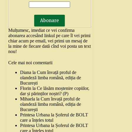
Mulțumesc, imediat ce vei confirma
abonarea accesând linkul pe care îl vei primi
chiar acum pe email, vei primi un mesaj de
la mine de fiecare dată cînd voi posta un text
nou!
Cele mai noi comentarii
Diana
la
Cum învață proful de
olandeză limba română, ediția de
București
Florin
la
Ce lăsăm moștenire copiilor,
dar și părinților noștri? (P)
Mihaela
la
Cum învață proful de
olandeză limba română, ediția de
București
Printesa Urbana
la
Șoferul de BOLT
care a înțeles totul
Printesa Urbana
la
Șoferul de BOLT
care a înțeles totul