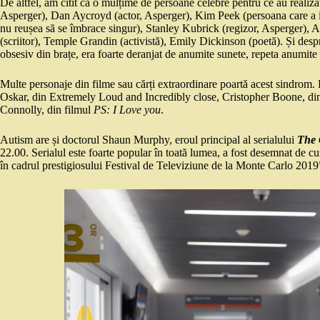
De altfel, am citit că o mulțime de persoane celebre pentru ce au realiza
Asperger), Dan Aycroyd (actor, Asperger), Kim Peek (persoana care a in
nu reușea să se îmbrace singur), Stanley Kubrick (regizor, Asperger),
(scriitor), Temple Grandin (activistă), Emily Dickinson (poetă). Și desp
obsesiv din brațe, era foarte deranjat de anumite sunete, repeta anumite 
Multe personaje din filme sau cărți extraordinare poartă acest sindr
Oskar, din Extremely Loud and Incredibly close, Cristopher Boone, di
Connolly, din filmul
PS: I Love you
.
Autism are și doctorul Shaun Murphy, eroul principal al serialului
The 
22.00. Serialul este foarte popular în toată lumea, a fost desemnat d
în cadrul prestigiosului Festival de Televiziune de la Monte Carlo 2019