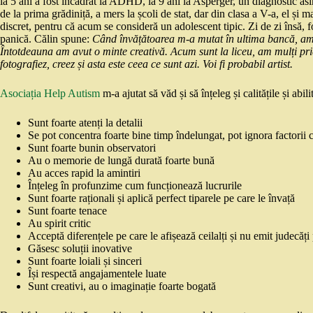
la 5 ani a fost încadrat la ADHD, la 9 ani la Asperger, un diagnostic asimi
de la prima grădiniță, a mers la școli de stat, dar din clasa a V-a, el și
discret, pentru că acum se consideră un adolescent tipic. Zi de zi însă,
panică. Călin spune:
Când învățătoarea m-a mutat în ultima bancă, am
Întotdeauna am avut o minte creativă. Acum sunt la liceu, am mulți prie
fotografiez, creez și asta este ceea ce sunt azi. Voi fi probabil artist.
Asociația Help Autism
m-a ajutat să văd și să înțeleg și calitățile și abi
Sunt foarte atenți la detalii
Se pot concentra foarte bine timp îndelungat, pot ignora factorii ca
Sunt foarte bunin observatori
Au o memorie de lungă durată foarte bună
Au acces rapid la amintiri
Înțeleg în profunzime cum funcționează lucrurile
Sunt foarte raționali și aplică perfect tiparele pe care le învață
Sunt foarte tenace
Au spirit critic
Acceptă diferențele pe care le afișează ceilalți și nu emit judecăți
Găsesc soluții inovative
Sunt foarte loiali și sinceri
Își respectă angajamentele luate
Sunt creativi, au o imaginație foarte bogată