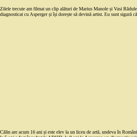
Zilele trecute am filmat un clip alături de Marius Manole și Vasi Rădulesc
diagnosticat cu Asperger și își dorește să devină artist. Eu sunt sigură c
Călin are acum 16 ani și este elev la un liceu de artă, undeva în Român