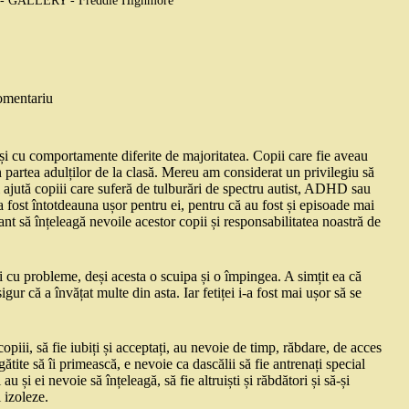
GALLERY - Freddie Highmore
omentariu
i și cu comportamente diferite de majoritatea. Copii care fie aveau
 partea adulților de la clasă. Mereu am considerat un privilegiu să
i ajută copiii care suferă de tulburări de spectru autist, ADHD sau
 fost întotdeauna ușor pentru ei, pentru că au fost și episoade mai
tant să înțeleagă nevoile acestor copii și responsabilitatea noastră de
ei cu probleme, deși acesta o scuipa și o împingea. A simțit ea că
igur că a învățat multe din asta. Iar fetiței i-a fost mai ușor să se
copiii, să fie iubiți și acceptați, au nevoie de timp, răbdare, de acces
egătite să îi primească, e nevoie ca dascălii să fie antrenați special
 au și ei nevoie să înțeleagă, să fie altruiști și răbdători și să-și
 izoleze.