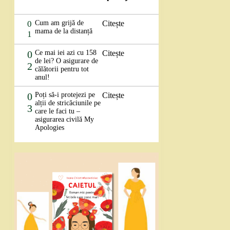
0
Cum am grijă de
Citește
mama de la distanță
1
0
Ce mai iei azi cu 158
Citește
de lei? O asigurare de
2
călătorii pentru tot
anul!
0
Poți să-i protejezi pe
Citește
alții de stricăciunile pe
3
care le faci tu –
asigurarea civilă My
Apologies