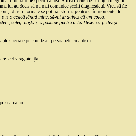
lat tulburării de spectru autist. A fost exclus de părinții colegilor
 mama lui au decis să nu mai comunice școlii diagnosticul. Vrea să fie
 fobii și dureri normale se pot transforma pentru el în momente de
 pus o geacă lângă mine, să-mi imaginez că am coleg.
teni, colegi mișto și o pasiune pentru artă. Desenez, pictez și
litățile speciale pe care le au persoanele cu autism:
re le distrag atenția
 pe seama lor