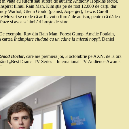
t în viață au suferit sau suferă de autism: Anthony Hopkins (actor,
spirat filmul Rain Man, Kim știa pe de rost 12.000 de cărți, dar
 Andy Warhol, Glenn Gould (pianist, Asperger), Lewis Caroll
re Mozart se crede că ar fi avut o formă de autism, pentru că dădea
fraze și avea schimbări bruște de stare.
om. De exemplu, Ray din Rain Man, Forest Gump, Amelie Poulain,
n cartea
Întâmplare ciudată cu un câine la miezul nopții
, Daniel
Good Doctor
, care are premiera joi, 3 octombrie pe AXN, de la ora
e curând „Best Drama TV Series – International TV Audience Awards
”.