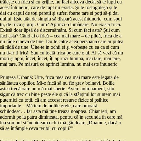
trăiește cu frica și cu grijile, nu faci altceva decât să te lupți cu
acest întuneric, care de fapt nu există. Și te rostogolești și te
dai cu capul de toți pereții și suferi foarte tare și poți să-ți dai
duhul. Este atât de simplu să dispară acest întuneric, cum spui
tu, de frică și griji. Cum? Aprinzi o lumânare. Nu există frică.
Există doar lipsă de discernământ. Și cum faci asta? Știi cum
faci asta? Când ai o frică – cea mai mare – de pildă, frica de a
nu râde cineva de tine. Du-te către acea persoană care ar putea
să râdă de tine. Uite-te în ochii ei și vorbește cu ea ca și cum
nu ți-ar fi frică. Sau cu toată frica pe care o ai. Ai să vezi că nu
mori și apoi, încet, încet, îți aprinzi lumina, mai tare, mai tare,
mai tare. Pe măsură ce aprinzi lumina, nu mai este întuneric.
Prințesa Urbană: Uite, frica mea cea mai mare este legată de
sănătatea copiilor. Mi-e frică să nu fie grav bolnavi. Bolile
astea trecătoare nu mă mai sperie. Avem antrenament, știu
sigur că trec cu bine peste ele și că la sfârșitul lor suntem mai
puternici cu toții, că am accesat resurse fizice și psihice
importante…Mă tem de bolile grele, care omoară,
schilodesc… Iar asta mă ține trează noaptea. Chiar ieri, am
adormit pe la patru dimineața, pentru că în secunda în care mă
lua somnul și închideam ochii mă gândeam „Doamne, dacă o
să se întâmple ceva teribil cu copiii?”.