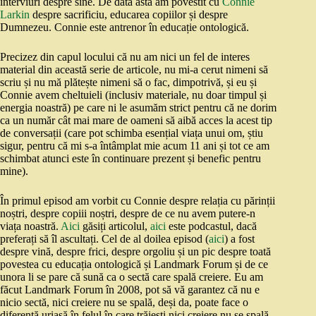
interviuri despre sine. De data asta am povestit cu
Connie
Larkin
despre sacrificiu, educarea copiilor și despre
Dumnezeu. Connie este antrenor în educație ontologică.
Precizez din capul locului că nu am nici un fel de interes
material din această serie de articole, nu mi-a cerut nimeni să
scriu și nu mă plătește nimeni să o fac, dimpotrivă, și eu și
Connie avem cheltuieli (inclusiv materiale, nu doar timpul și
energia noastră) pe care ni le asumăm strict pentru că ne dorim
ca un număr cât mai mare de oameni să aibă acces la acest tip
de conversații (care pot schimba esențial viața unui om, știu
sigur, pentru că mi s-a întâmplat mie acum 11 ani și tot ce am
schimbat atunci este în continuare prezent și benefic pentru
mine).
În primul episod am vorbit cu Connie despre relația cu părinții
noștri, despre copiii noștri, despre de ce nu avem putere-n
viața noastră.
Aici
găsiți articolul,
aici
este podcastul, dacă
preferați să îl ascultați. Cel de al doilea episod (
aici
) a fost
despre vină, despre frici, despre orgoliu și un pic despre toată
povestea cu educația ontologică și Landmark Forum și de ce
unora li se pare că sună ca o sectă care spală creiere. Eu am
făcut Landmark Forum în 2008, pot să vă garantez că nu e
nicio sectă, nici creiere nu se spală, deși da, poate face o
diferență uriașă în felul în care trăiești.nici creiere nu se spală,