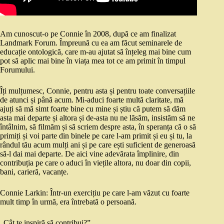
Am cunoscut-o pe Connie în 2008, după ce am finalizat
Landmark Forum. Împreună cu ea am făcut seminarele de
educație ontologică, care m-au ajutat să înțeleg mai bine cum
pot să aplic mai bine în viața mea tot ce am primit în timpul
Forumului.
Îți mulțumesc, Connie, pentru asta și pentru toate conversațiile
de atunci și până acum. Mi-aduci foarte multă claritate, mă
ajuți să mă simt foarte bine cu mine și știu că putem să dăm
asta mai departe și altora și de-asta nu ne lăsăm, insistăm să ne
întâlnim, să filmăm și să scriem despre asta, în speranța că o să
primiți și voi parte din binele pe care l-am primit și eu și tu, la
rândul tău acum mulți ani și pe care ești suficient de generoasă
să-l dai mai departe. De aici vine adevărata împlinire, din
contribuția pe care o aduci în viețile altora, nu doar din copii,
bani, carieră, vacanțe.
Connie Larkin: Într-un exercițiu pe care l-am văzut cu foarte
mult timp în urmă, era întrebată o persoană.
„Cât te inspiră să contribui?”