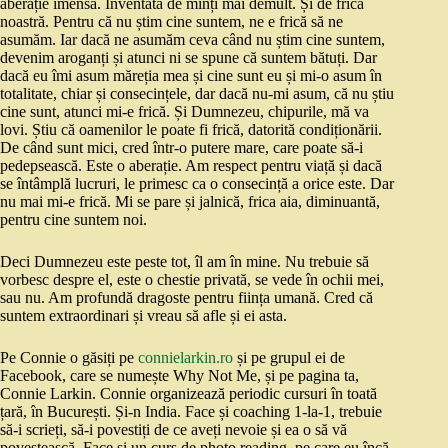
aberație imensă. Inventată de minți mai demult. Și de frica
noastră. Pentru că nu știm cine suntem, ne e frică să ne
asumăm. Iar dacă ne asumăm ceva când nu știm cine suntem,
devenim aroganți și atunci ni se spune că suntem bătuți. Dar
dacă eu îmi asum măreția mea și cine sunt eu și mi-o asum în
totalitate, chiar și consecințele, dar dacă nu-mi asum, că nu știu
cine sunt, atunci mi-e frică. Și Dumnezeu, chipurile, mă va
lovi. Știu că oamenilor le poate fi frică, datorită condiționării.
De când sunt mici, cred într-o putere mare, care poate să-i
pedepsească. Este o aberație. Am respect pentru viață și dacă
se întâmplă lucruri, le primesc ca o consecință a orice este. Dar
nu mai mi-e frică. Mi se pare și jalnică, frica aia, diminuantă,
pentru cine suntem noi.
Deci Dumnezeu este peste tot, îl am în mine. Nu trebuie să
vorbesc despre el, este o chestie privată, se vede în ochii mei,
sau nu. Am profundă dragoste pentru ființa umană. Cred că
suntem extraordinari și vreau să afle și ei asta.
Pe Connie o găsiți pe
connielarkin.ro
și pe grupul ei de
Facebook, care se numește Why Not Me, și pe pagina ta,
Connie Larkin. Connie organizează periodic cursuri în toată
țară, în București. Și-n India. Face și coaching 1-la-1, trebuie
să-i scrieți, să-i povestiți de ce aveți nevoie și ea o să vă
povestească. Face și un curs de photo reading, pe care eu încă