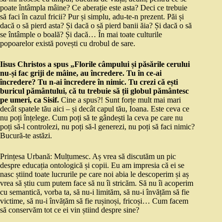
poate întâmpla mâine? Ce aberație este asta? Deci ce trebuie
să faci în cazul fricii? Pur și simplu, adu-te-n prezent. Păi și
dacă o să pierd asta? Și dacă o să pierd banii ăia? Și dacă o să
se întâmple o boală? Și dacă… În mai toate culturile
popoarelor există povești cu drobul de sare.
Iisus Christos a spus „Florile câmpului și păsările cerului
nu-și fac griji de mâine, au încredere. Tu în ce-ai
încredere? Tu n-ai încredere în nimic. Tu crezi că ești
buricul pământului, că tu trebuie să ții globul pământesc
pe umeri, ca Sisif.
Cine a spus?! Sunt forțe mult mai mari
decât spatele tău aici – și decât capul tău, Ioana. Este ceva ce
nu poți înțelege. Cum poți să te gândești la ceva pe care nu
poți să-l controlezi, nu poți să-l generezi, nu poți să faci nimic?
Bucură-te astăzi.
Prințesa Urbană: Mulțumesc. Aș vrea să discutăm un pic
despre educația ontologică și copii. Eu am impresia că ei se
nasc știind toate lucrurile pe care noi abia le descoperim și aș
vrea să știu cum putem face să nu îi stricăm. Să nu îi acoperim
cu semantică, vorba ta, să nu-i limităm, să nu-i învățăm să fie
victime, să nu-i învățăm să fie rușinoși, fricoși… Cum facem
să conservăm tot ce ei vin știind despre sine?