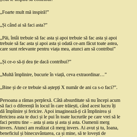
„Foarte mult mă inspiră!”
„Și când ai să faci asta?”
„Păi, întâi trebuie să fac asta și apoi trebuie să fac asta și apoi
trebuie să fac asta și apoi asta și odată ce-am făcut toate astea,
care sunt relevante pentru viața mea, atunci am să contribui”
„Și ce-o să-ți dea ție dacă contribui?”
„Multă împlinire, bucurie în viață, ceva extraordinar…”
„Bine și de ce trebuie să aștepți X număr de ani ca s-o faci?”.
Persoana a rămas perplexă. Câtă absurditate să nu începi acum
să faci o diferență în locul în care trăiești, când acest lucru îți
dă împlinire și fericire. Apoi imaginează-ți că împlinirea și
fericirea asta te duci și le pui în toate lucrurile pe care vrei să le
faci pentru tine – asta și asta și asta și asta. Oamenii merg
invers. Atunci am realizat că merg invers. Ai avut și tu, Ioana,
beneficiul și binecuvântarea, ca și mine, să te lovești de