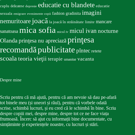
educatie cu blandete
educatie
cuplu
delicatese
depresie
imagini
fashion
gradinita
sexuala
emigrare
evenimente copii
joacă
nemuritoare
mancare
la joacă în străinătate
limite
mica sofia
micul ivan
nocturne
sanatoasa
micul iv
prinţesa
Olanda
prinţesa nu apreciază
publicitate
recomandă
pîntec
retete
scoala
teoria vieţii
terapie
vacanta
umanitar
Despre mine
Scriu pentru că mă ajută, pentru că am nevoie să dau pe-afară
tot binele meu (și uneori și răul), pentru că vorbele odată
scrise, schimbă lucruri, și eu cred că le schimbă în bine. Scriu
despre copiii mei, despre mine, despre tot ce ne face viața
frumoasă. Încerc să ajut cu informații bine documentate, cu
simțăminte și experiențele noastre, cu lucruri și stări.