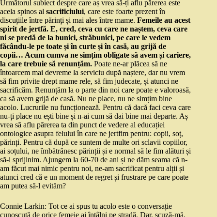
Următorul subiect despre care aș vrea să-ți aflu părerea este
acela spinos al
sacrificiului
, care este foarte prezent în
discuțiile între părinți și mai ales între mame.
Femeile au acest
spirit de jertfă. E, cred, ceva cu care ne naștem, ceva care
ni se predă de la bunici, străbunici, pe care le vedem
făcându-le pe toate și în curte și în casă, au grijă de
copii… Acum cumva ne simțim obligate să avem și cariere,
la care trebuie să renunțăm.
Poate ne-ar plăcea să ne
întoarcem mai devreme la serviciu după naștere, dar nu vrem
să fim privite drept mame rele, să fim judecate, și atunci ne
sacrificăm. Renunțăm la o parte din noi care poate e valoroasă,
ca să avem grijă de casă. Nu ne place, nu ne simțim bine
acolo. Lucrurile nu funcționează. Pentru că dacă faci ceva care
nu-ți place nu ești bine și n-ai cum să dai bine mai departe. Aș
vrea să aflu părerea ta din punct de vedere al educației
ontologice asupra felului în care ne jertfim pentru: copii, soț,
părinți. Pentru că după ce suntem de multe ori sclavii copiilor,
ai soțului, ne îmbătrânesc părinții și e normal să le fim alături și
să-i sprijinim. Ajungem la 60-70 de ani și ne dăm seama că n-
am făcut mai nimic pentru noi, ne-am sacrificat pentru alții și
atunci cred că e un moment de regret și frustrare pe care poate
am putea să-l evităm?
Connie Larkin: Tot ce ai spus tu acolo este o conversație
cunoscută de orice femeie ai întâlni pe stradă. Dar, scuză-mă,