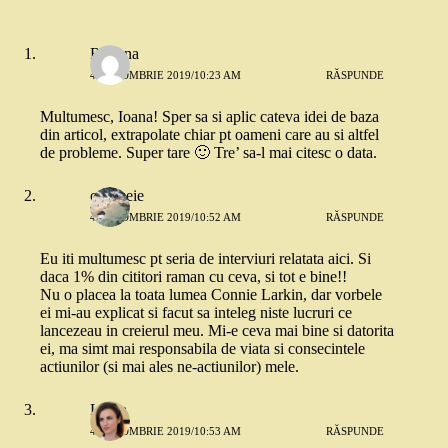
Roxana
4 OCTOMBRIE 2019/10:23 AM
RĂSPUNDE
Multumesc, Ioana! Sper sa si aplic cateva idei de baza
din articol, extrapolate chiar pt oameni care au si altfel
de probleme. Super tare 🙂 Tre’ sa-l mai citesc o data.
o femeie
4 OCTOMBRIE 2019/10:52 AM
RĂSPUNDE
Eu iti multumesc pt seria de interviuri relatata aici. Si
daca 1% din cititori raman cu ceva, si tot e bine!!
Nu o placea la toata lumea Connie Larkin, dar vorbele
ei mi-au explicat si facut sa inteleg niste lucruri ce
lancezeau in creierul meu. Mi-e ceva mai bine si datorita
ei, ma simt mai responsabila de viata si consecintele
actiunilor (si mai ales ne-actiunilor) mele.
Laura
4 OCTOMBRIE 2019/10:53 AM
RĂSPUNDE