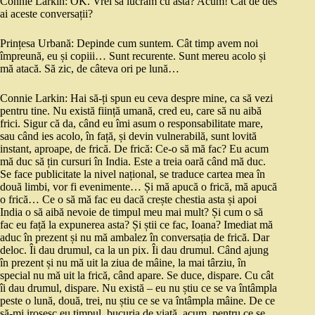
Connie Larkin: OK. Vrei să lucrăm cu asta? Acum! Cât de des
ai aceste conversații?
Prințesa Urbană: Depinde cum suntem. Cât timp avem noi
împreună, eu și copiii… Sunt recurente. Sunt mereu acolo și
mă atacă. Să zic, de câteva ori pe lună…
Connie Larkin: Hai să-ți spun eu ceva despre mine, ca să vezi
pentru tine. Nu există ființă umană, cred eu, care să nu aibă
frici. Sigur că da, când eu îmi asum o responsabilitate mare,
sau când ies acolo, în față, și devin vulnerabilă, sunt lovită
instant, aproape, de frică. De frică: Ce-o să mă fac? Eu acum
mă duc să țin cursuri în India. Este a treia oară când mă duc.
Se face publicitate la nivel național, se traduce cartea mea în
două limbi, vor fi evenimente… Și mă apucă o frică, mă apucă
o frică… Ce o să mă fac eu dacă crește chestia asta și apoi
India o să aibă nevoie de timpul meu mai mult? Și cum o să
fac eu față la expunerea asta? Și știi ce fac, Ioana? Imediat mă
aduc în prezent și nu mă ambalez în conversația de frică. Dar
deloc. Îi dau drumul, ca la un pix. Îi dau drumul. Când ajung
în prezent și nu mă uit la ziua de mâine, la mai târziu, în
special nu mă uit la frică, când apare. Se duce, dispare. Cu cât
îi dau drumul, dispare. Nu există – eu nu știu ce se va întâmpla
peste o lună, două, trei, nu știu ce se va întâmpla mâine. De ce
să-mi irosesc eu timpul, bucuria de viață, acum, pentru ce se