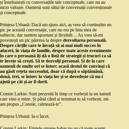
și înnebunești cu conversațiile tale conceptuale, care nu au
nicio valoare. Oamenii sunt sătui de conversații convenționale
și conceptuale.
Prințesa Urbană: Dacă am ajuns aici, aș vrea să continuăm un
pic pe această conversație, care nu era pe lista mea de
subiecte, dar suntem spontani și flexibili… Aș vrea să-mi
povestești un pic părerea ta despre
dezvoltarea personală.
Despre cărțile care te învață să ai mai mult succes în
afaceri, în viața de familie, despre toate aceste evenimente
în care o persoană îți dă o listă de strategii și trucuri ca să
te învețe să crești. Să te dezvolți personal. Și de la care
oamenii de multe ori se întorc acasă destul de convinși că
au găsit rețeta succesului, doar că după o săptămână,
două, trei, se întorc la viața lor și se dovedește că nu-i
ajută pe cât și-ar fi dorit.
Connie Larkin: Sunt prezentă în timp ce vorbești la un tumult
care vine-n mine. Și până când ai terminat tu să vorbești, mi-
am propus „Connie, calmează-te”.
Prințesa Urbană: Ia-o încet.
Connie Larkin: Ființele umane habar nu au că toate aceste