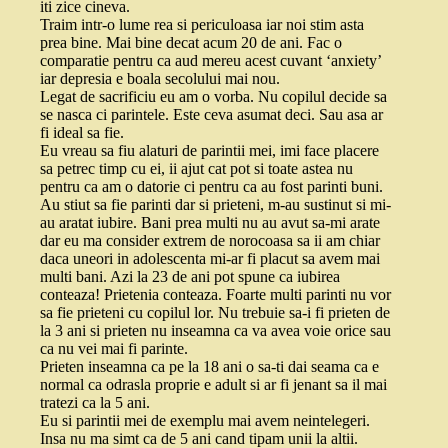
iti zice cineva.
Traim intr-o lume rea si periculoasa iar noi stim asta
prea bine. Mai bine decat acum 20 de ani. Fac o
comparatie pentru ca aud mereu acest cuvant ‘anxiety’
iar depresia e boala secolului mai nou.
Legat de sacrificiu eu am o vorba. Nu copilul decide sa
se nasca ci parintele. Este ceva asumat deci. Sau asa ar
fi ideal sa fie.
Eu vreau sa fiu alaturi de parintii mei, imi face placere
sa petrec timp cu ei, ii ajut cat pot si toate astea nu
pentru ca am o datorie ci pentru ca au fost parinti buni.
Au stiut sa fie parinti dar si prieteni, m-au sustinut si mi-
au aratat iubire. Bani prea multi nu au avut sa-mi arate
dar eu ma consider extrem de norocoasa sa ii am chiar
daca uneori in adolescenta mi-ar fi placut sa avem mai
multi bani. Azi la 23 de ani pot spune ca iubirea
conteaza! Prietenia conteaza. Foarte multi parinti nu vor
sa fie prieteni cu copilul lor. Nu trebuie sa-i fi prieten de
la 3 ani si prieten nu inseamna ca va avea voie orice sau
ca nu vei mai fi parinte.
Prieten inseamna ca pe la 18 ani o sa-ti dai seama ca e
normal ca odrasla proprie e adult si ar fi jenant sa il mai
tratezi ca la 5 ani.
Eu si parintii mei de exemplu mai avem neintelegeri.
Insa nu ma simt ca de 5 ani cand tipam unii la altii.