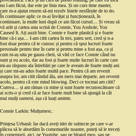
nu l-am făcut, dar este pe lista mea. Și un curs time master,
care m-a ajutat enorm să-mi rezolv listele nesfârșite de to do.
În continuare aplic ce m-ai învățat și funcționează, în
continuare, la multe luni după ce am făcut cursul… Și vreau să
vă arăt și cartea asta scrisă de Connie, You Asshole, You
Caused It. Ați auzit bine. Connie e foarte plastică și e foarte
bine că-i așa… I-am citit cartea în trei, patru seri, cred și n-a
fost doar pentru că te cunosc și pentru că spui lucruri foarte
personale pentru tine în carte și pentru mine a fost așa, ca și
cum m-aș uita pe gaura cheii, să văd ce face Connie când nu
sunt și eu acolo, dar au fost și foarte multe lucruri în carte care
mi-au răspuns ala întrebări pe care le aveam de foarte mulți ani
și care mi-au adus foarte multă pace. Pentru că am revenit
asupra lor, am citit rândul ăla, am mers mai departe, am revenit
acolo, pentru că este mind blowing. Deci ce tocmai am citit?
Cumva… și am rămas cu mine și sunt foarte recunoscătoare că
ai scris-o și cred că ar face foarte mult bine să ajungă la cât
mai mulți oameni, așa că luați aminte.
Connie Larkin: Mulțumesc.
Prințesa Urbană: Iar dacă aveți idei de subiecte pe care v-ar
plăcea să le abordăm în comentariile noastre, puteți să le treceți
în comentarii, aici, pe Youtube, sau pe blogul meu, sau pe