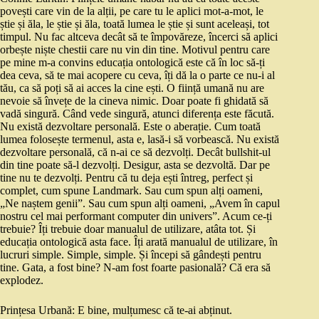
povești care vin de la alții, pe care tu le aplici mot-a-mot, le
știe și ăla, le știe și ăla, toată lumea le știe și sunt aceleași, tot
timpul. Nu fac altceva decât să te împovăreze, încerci să aplici
orbește niște chestii care nu vin din tine. Motivul pentru care
pe mine m-a convins educația ontologică este că în loc să-ți
dea ceva, să te mai acopere cu ceva, îți dă la o parte ce nu-i al
tău, ca să poți să ai acces la cine ești. O ființă umană nu are
nevoie să învețe de la cineva nimic. Doar poate fi ghidată să
vadă singură. Când vede singură, atunci diferența este făcută.
Nu există dezvoltare personală. Este o aberație. Cum toată
lumea folosește termenul, asta e, lasă-i să vorbească. Nu există
dezvoltare personală, că n-ai ce să dezvolți. Decât bullshit-ul
din tine poate să-l dezvolți. Desigur, asta se dezvoltă. Dar pe
tine nu te dezvolți. Pentru că tu deja ești întreg, perfect și
complet, cum spune Landmark. Sau cum spun alți oameni,
„Ne naștem genii”. Sau cum spun alți oameni, „Avem în capul
nostru cel mai performant computer din univers”. Acum ce-ți
trebuie? Îți trebuie doar manualul de utilizare, atâta tot. Și
educația ontologică asta face. Îți arată manualul de utilizare, în
lucruri simple. Simple, simple. Și începi să gândești pentru
tine. Gata, a fost bine? N-am fost foarte pasională? Că era să
explodez.
Prințesa Urbană: E bine, mulțumesc că te-ai abținut.