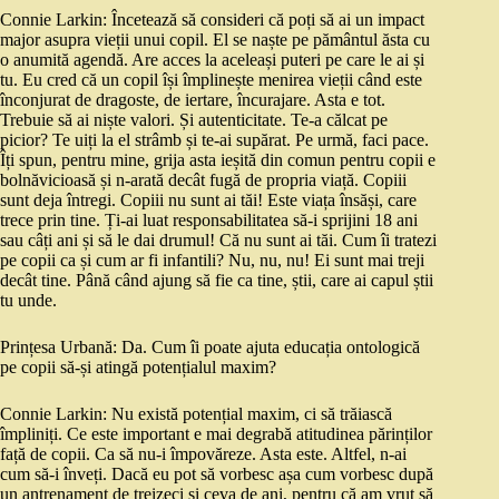
Connie Larkin: Încetează să consideri că poți să ai un impact
major asupra vieții unui copil. El se naște pe pământul ăsta cu
o anumită agendă. Are acces la aceleași puteri pe care le ai și
tu. Eu cred că un copil își împlinește menirea vieții când este
înconjurat de dragoste, de iertare, încurajare. Asta e tot.
Trebuie să ai niște valori. Și autenticitate. Te-a călcat pe
picior? Te uiți la el strâmb și te-ai supărat. Pe urmă, faci pace.
Îți spun, pentru mine, grija asta ieșită din comun pentru copii e
bolnăvicioasă și n-arată decât fugă de propria viață. Copiii
sunt deja întregi. Copiii nu sunt ai tăi! Este viața însăși, care
trece prin tine. Ți-ai luat responsabilitatea să-i sprijini 18 ani
sau câți ani și să le dai drumul! Că nu sunt ai tăi. Cum îi tratezi
pe copii ca și cum ar fi infantili? Nu, nu, nu! Ei sunt mai treji
decât tine. Până când ajung să fie ca tine, știi, care ai capul știi
tu unde.
Prințesa Urbană: Da. Cum îi poate ajuta educația ontologică
pe copii să-și atingă potențialul maxim?
Connie Larkin: Nu există potențial maxim, ci să trăiască
împliniți. Ce este important e mai degrabă atitudinea părinților
față de copii. Ca să nu-i împovăreze. Asta este. Altfel, n-ai
cum să-i înveți. Dacă eu pot să vorbesc așa cum vorbesc după
un antrenament de treizeci și ceva de ani, pentru că am vrut să