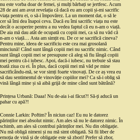
nu este vorba doar de femei, și mulți bărbați se jertfesc. Acum
28 de ani am avut revelația că dacă eu am copii și-mi sacrific
viața pentru ei, o să-i împovărez. La un moment dat, o să le
cer să îmi dea înapoi ceva. Dacă eu îmi sacrific viața nu este
decât o acoperire pentru a nu vedea faptul că eu n-am o viață.
De aia mă dau atât de ocupată cu copiii mei, ca să nu văd că
n-am o viață… Asta am simțit eu. De ce se sacrifică cineva?
Pentru mine, ideea de sacrificiu este cea mai grosolană
minciună! Când sunt lângă copiii mei nu sacrific nimic. Când
sunt lângă copiii mei se presupune că aleg să fiu lângă copiii
mei pentru că-i iubesc. Apoi, dacă-i iubesc, nu trebuie să stau
toată ziua cu ei. În plus, dacă copiii mei mă văd pe mine
sacrificându-mă, se vor simți foarte vinovați. De ce aș vrea eu
să dau sentimentul de vinovăție copiilor mei? Ca să-i oblig să
vină lângă mine și să aibă grijă de mine când sunt bătrână?
Prințesa Urbană: Daaa! Nu de-aia i-ai făcut?! Să-ți aducă un
pahar cu apă?!
Connie Larkin: Poftim? În niciun caz! Eu nu le datorez
părinților mei absolut nimic. Am ales să nu le datorez nimic. În
schimb, am ales să contribui părinților mei. Nu din obligație.
Nu mă obligă nimeni și nu mă simt obligată. Să fii liber de
emoția de vină și de obligație este să zbori! Prefer să zbor,