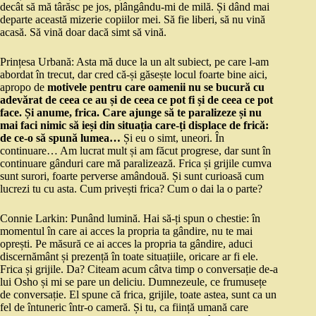
decât să mă târăsc pe jos, plângându-mi de milă. Și dând mai
departe această mizerie copiilor mei. Să fie liberi, să nu vină
acasă. Să vină doar dacă simt să vină.
Prințesa Urbană: Asta mă duce la un alt subiect, pe care l-am
abordat în trecut, dar cred că-și găsește locul foarte bine aici,
apropo de
motivele pentru care oamenii nu se bucură cu
adevărat de ceea ce au și de ceea ce pot fi și de ceea ce pot
face. Și anume, frica. Care ajunge să te paralizeze și nu
mai faci nimic să ieși din situația care-ți displace de frică:
de ce-o să spună lumea…
Și eu o simt, uneori. În
continuare… Am lucrat mult și am făcut progrese, dar sunt în
continuare gânduri care mă paralizează. Frica și grijile cumva
sunt surori, foarte perverse amândouă. Și sunt curioasă cum
lucrezi tu cu asta. Cum privești frica? Cum o dai la o parte?
Connie Larkin: Punând lumină. Hai să-ți spun o chestie: în
momentul în care ai acces la propria ta gândire, nu te mai
oprești. Pe măsură ce ai acces la propria ta gândire, aduci
discernământ și prezență în toate situațiile, oricare ar fi ele.
Frica și grijile. Da? Citeam acum câtva timp o conversație de-a
lui Osho și mi se pare un deliciu. Dumnezeule, ce frumusețe
de conversație. El spune că frica, grijile, toate astea, sunt ca un
fel de întuneric într-o cameră. Și tu, ca ființă umană care