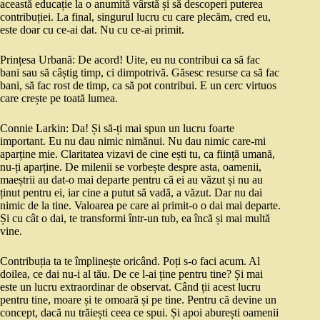
această educație la o anumită vârstă și să descoperi puterea
contribuției. La final, singurul lucru cu care plecăm, cred eu,
este doar cu ce-ai dat. Nu cu ce-ai primit.
Prințesa Urbană: De acord! Uite, eu nu contribui ca să fac
bani sau să câștig timp, ci dimpotrivă. Găsesc resurse ca să fac
bani, să fac rost de timp, ca să pot contribui. E un cerc virtuos
care crește pe toată lumea.
Connie Larkin: Da! Și să-ți mai spun un lucru foarte
important. Eu nu dau nimic nimănui. Nu dau nimic care-mi
aparține mie. Claritatea vizavi de cine ești tu, ca ființă umană,
nu-ți aparține. De milenii se vorbește despre asta, oamenii,
maeștrii au dat-o mai departe pentru că ei au văzut și nu au
ținut pentru ei, iar cine a putut să vadă, a văzut. Dar nu dai
nimic de la tine. Valoarea pe care ai primit-o o dai mai departe.
Și cu cât o dai, te transformi într-un tub, ea încă și mai multă
vine.
Contribuția ta te împlinește oricând. Poți s-o faci acum. Al
doilea, ce dai nu-i al tău. De ce l-ai ține pentru tine? Și mai
este un lucru extraordinar de observat. Când ții acest lucru
pentru tine, moare și te omoară și pe tine. Pentru că devine un
concept, dacă nu trăiești ceea ce spui. Și apoi aburești oamenii