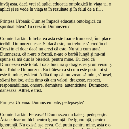
învăț asta, dacă vrei să aplici educația ontologică în viața ta, o
aplici și se vede în viața ta în rezultate și în felul de a fi…
Prințesa Urbană: Cum se împacă educația ontologică cu
spiritualitatea? Tu crezi în Dumnezeu?
Connie Larkin: Întrebarea asta este foarte frumoasă, îmi place
teribil. Dumnezeu este. Și dacă este, nu trebuie să cred în el.
Crezi în el doar dacă nu crezi că este. Nu știu cum arată
Dumnezeu, că n-are o formă, n-are o barbă lungă și nu-mi
spune să mă duc la biserică, pentru mine. Eu cred că
Dumnezeu este totul. Toată bucuria și dragostea și universul și
tot. Totul e Dumnezeu. Eu trăiesc ca și cum este peste tot și
este în mine, evident. Atâta timp cât nu vreau să mint, să înșel,
să-mi bat joc, atâta timp cât am valori, dragoste, respect,
responsabilitate, onoare, demnitate, autenticitate, Dumnezeu
dansează. Altfel, e trist.
Prințesa Urbană: Dumnezeu bate, pedepsește?
Connie Larkin: Ferească! Dumnezeu nu bate și pedepsește.
Ăsta e doar un bici pentru ignoranță. De ignoranță, pentru
ignoranță. Nu există așa ceva. Cel puțin pentru mine, asta e o