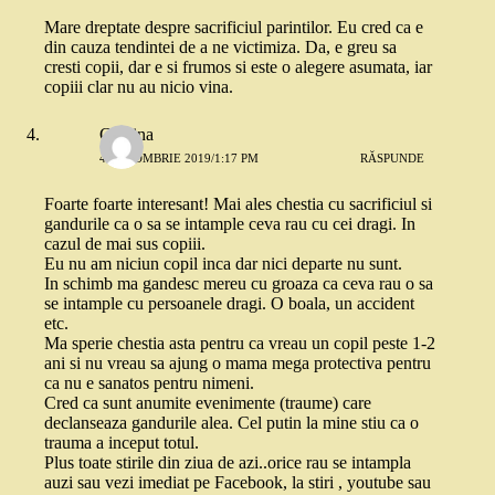
Mare dreptate despre sacrificiul parintilor. Eu cred ca e
din cauza tendintei de a ne victimiza. Da, e greu sa
cresti copii, dar e si frumos si este o alegere asumata, iar
copiii clar nu au nicio vina.
Cristina
4 OCTOMBRIE 2019/1:17 PM
RĂSPUNDE
Foarte foarte interesant! Mai ales chestia cu sacrificiul si
gandurile ca o sa se intample ceva rau cu cei dragi. In
cazul de mai sus copiii.
Eu nu am niciun copil inca dar nici departe nu sunt.
In schimb ma gandesc mereu cu groaza ca ceva rau o sa
se intample cu persoanele dragi. O boala, un accident
etc.
Ma sperie chestia asta pentru ca vreau un copil peste 1-2
ani si nu vreau sa ajung o mama mega protectiva pentru
ca nu e sanatos pentru nimeni.
Cred ca sunt anumite evenimente (traume) care
declanseaza gandurile alea. Cel putin la mine stiu ca o
trauma a inceput totul.
Plus toate stirile din ziua de azi..orice rau se intampla
auzi sau vezi imediat pe Facebook, la stiri , youtube sau