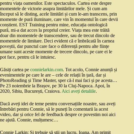
pentru viața oamenilor. Este spectaculos. Cartea este despre
momentele de victorie asupra limitărilor mele. Și cum am
început să le disting, acele limitări și cum le-am transcens, prin
momente de pură iluminare, care vin în momentul în care devii
conștient. EST Training pentru mine, educația ontologică
pură, mi-a dat acces la propriul creier. Viața mea este trăită
doar din momentele de transcendere, sau de trecut dincolo de
momentele de limitare. Deci evident că e îmbrăcată în carnea
poveștii, dar punctul care face o diferență pentru alte ființe
umane sunt aceste momente de trecere dincolo, pe care ei le
pot face, pentru că le intuiesc.
Găsiți cartea pe
connielarkin.com
. Tot acolo, Connie anunță și
evenimentele pe care le are – cele de relații în țară, dar și
PhotoReading și Time Master, sper că-l mai faci și pe acesta…
Pe 23 noiembrie la Brașov, pe 30 la Cluj-Napoca. Apoi, în
2020, Sibiu, București, Craiova.
Aici aveți detaliile
.
Dacă aveți idei de teme pentru conversațiile noastre, sau aveți
întrebări pentru Connie, să le puneți în comentarii la acest
video, dar și orice fel de feedback despre ce povestim noi aici
ne ajută. Connie, mulțumesc…
Connie Larkin: Și trebuie să știi un lucru, Ioana. Am primit