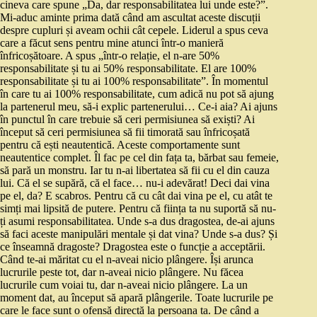
cineva care spune „Da, dar responsabilitatea lui unde este?”.
Mi-aduc aminte prima dată când am ascultat aceste discuții
despre cupluri și aveam ochii cât cepele. Liderul a spus ceva
care a făcut sens pentru mine atunci într-o manieră
înfricoșătoare. A spus „într-o relație, el n-are 50%
responsabilitate și tu ai 50% responsabilitate. El are 100%
responsabilitate și tu ai 100% responsabilitate”. În momentul
în care tu ai 100% responsabilitate, cum adică nu pot să ajung
la partenerul meu, să-i explic partenerului… Ce-i aia? Ai ajuns
în punctul în care trebuie să ceri permisiunea să exiști? Ai
început să ceri permisiunea să fii timorată sau înfricoșată
pentru că ești neautentică. Aceste comportamente sunt
neautentice complet. Îl fac pe cel din fața ta, bărbat sau femeie,
să pară un monstru. Iar tu n-ai libertatea să fii cu el din cauza
lui. Că el se supără, că el face… nu-i adevărat! Deci dai vina
pe el, da? E scabros. Pentru că cu cât dai vina pe el, cu atât te
simți mai lipsită de putere. Pentru că ființa ta nu suportă să nu-
ți asumi responsabilitatea. Unde s-a dus dragostea, de-ai ajuns
să faci aceste manipulări mentale și dat vina? Unde s-a dus? Și
ce înseamnă dragoste? Dragostea este o funcție a acceptării.
Când te-ai măritat cu el n-aveai nicio plângere. Își arunca
lucrurile peste tot, dar n-aveai nicio plângere. Nu făcea
lucrurile cum voiai tu, dar n-aveai nicio plângere. La un
moment dat, au început să apară plângerile. Toate lucrurile pe
care le face sunt o ofensă directă la persoana ta. De când a