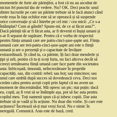
momentele de furie ale părinților, a fost că nu au ascultat de
niciun fel punctul tău de vedere. Nu? OK. Deci practic unul
dintre lucrurile pe care un părinte trebuie să le facă atunci când
vede roșu în fața ochilor este să se oprească și să suspende
orice conversație și să-l întrebe pe cel mic / cea mică: „Ce s-a
întâmplat? Cum ai gândit? Spune-mi, de ce ai făcut asta?”.
Dacă părinții tăi ar fi făcut asta, ar fi devenit ei înșiși umani și
s-ar fi separat de supărare. Pentru că e vorba de respectul
pentru ființa umană care are patru-cinci-șase-șapte ani. Ființa
umană care are trei-patru-cinci-șase-șapte ani este o ființă
umană și are o prezență și o capacitate de învățare
extraordinară. Și când tu, ca părinte, îți faci doar mendrele și
țipi și urli, pentru că tu-ți scoți furia, nu faci altceva decât să
creezi următoarea ființă umană care face parte din societatea
asta: înfricoșată, timorată, neîncrezătoare în propriile
capacități, sau, din contră: rebel; sau hoț; sau mincinos; sau
unul care umblă după succes să dovedească ceva. Deci noi
creăm calea pentru acești copii prin faptul că nu avem un
moment de discernământ. Mă opresc un pic; stai puțin: dacă
eu, copil, aș fi vrut să se întâmple așa, pot să fac asta pentru
copilul meu. Toți oamenii spun că-și iubesc copiii. Dar asta
trebuie să se vadă și în acțiune. Nu doar din vorbe. Și care este
acțiunea? Încetează să-ți mai verși focul. Nu e nimic în
neregulă. Comunică. Asta este de bază, cred.