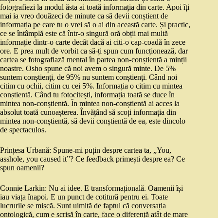
fotografiezi la modul ăsta ai toată informația din carte. Apoi îți
mai ia vreo douăzeci de minute ca să devii conștient de
informația pe care tu o vrei să o ai din această carte. Și practic,
ce se întâmplă este că într-o singură oră obții mai multă
informație dintr-o carte decât dacă ai citi-o cap-coadă în zece
ore. E prea mult de vorbit ca să-ți spun cum funcționează, dar
cartea se fotografiază mental în partea non-conștientă a minții
noastre. Osho spune că noi avem o singură minte. De 5%
suntem conștienți, de 95% nu suntem conștienți. Când noi
citim cu ochii, citim cu cei 5%. Informația o citim cu mintea
conștientă. Când tu fotocitești, informația toată se duce în
mintea non-conștientă. În mintea non-conștientă ai acces la
absolut toată cunoașterea. Învățând să scoți informația din
mintea non-conștientă, să devii conștientă de ea, este dincolo
de spectaculos.
Prințesa Urbană: Spune-mi puțin despre cartea ta, „You,
asshole, you caused it”? Ce feedback primești despre ea? Ce
spun oamenii?
Connie Larkin: Nu ai idee. E transformațională. Oamenii își
iau viața înapoi. E un punct de cotitură pentru ei. Toate
lucrurile se mișcă. Sunt uimită de faptul că conversația
ontologică, cum e scrisă în carte, face o diferență atât de mare