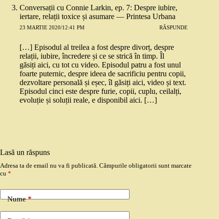
Conversații cu Connie Larkin, ep. 7: Despre iubire,
iertare, relații toxice și asumare — Printesa Urbana
23 MARTIE 2020/12:41 PM
RĂSPUNDE
[…] Episodul al treilea a fost despre divorț, despre
relații, iubire, încredere și ce se strică în timp. Îl
găsiți aici, cu tot cu video. Episodul patru a fost unul
foarte puternic, despre ideea de sacrificiu pentru copii,
dezvoltare personală și eșec, îl găsiți aici, video și text.
Episodul cinci este despre furie, copii, cuplu, ceilalți,
evoluție și soluții reale, e disponibil aici. […]
Lasă un răspuns
Adresa ta de email nu va fi publicată.
Câmpurile obligatorii sunt marcate
cu
*
Nume
*