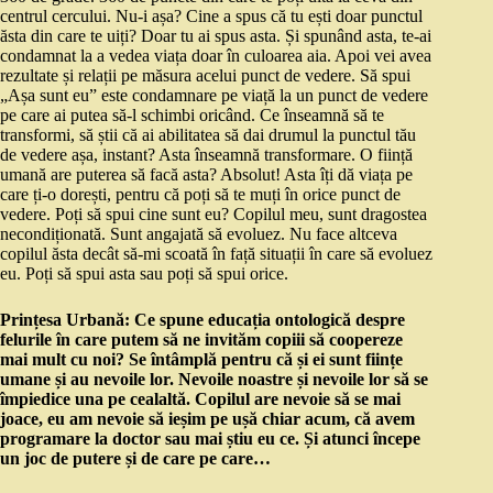
centrul cercului. Nu-i așa? Cine a spus că tu ești doar punctul
ăsta din care te uiți? Doar tu ai spus asta. Și spunând asta, te-ai
condamnat la a vedea viața doar în culoarea aia. Apoi vei avea
rezultate și relații pe măsura acelui punct de vedere. Să spui
„Așa sunt eu” este condamnare pe viață la un punct de vedere
pe care ai putea să-l schimbi oricând. Ce înseamnă să te
transformi, să știi că ai abilitatea să dai drumul la punctul tău
de vedere așa, instant? Asta înseamnă transformare. O ființă
umană are puterea să facă asta? Absolut! Asta îți dă viața pe
care ți-o dorești, pentru că poți să te muți în orice punct de
vedere. Poți să spui cine sunt eu? Copilul meu, sunt dragostea
necondiționată. Sunt angajată să evoluez. Nu face altceva
copilul ăsta decât să-mi scoată în față situații în care să evoluez
eu. Poți să spui asta sau poți să spui orice.
Prințesa Urbană: Ce spune educația ontologică despre
felurile în care putem să ne invităm copiii să coopereze
mai mult cu noi? Se întâmplă pentru că și ei sunt ființe
umane și au nevoile lor. Nevoile noastre și nevoile lor să se
împiedice una pe cealaltă. Copilul are nevoie să se mai
joace, eu am nevoie să ieșim pe ușă chiar acum, că avem
programare la doctor sau mai știu eu ce. Și atunci începe
un joc de putere și de care pe care…