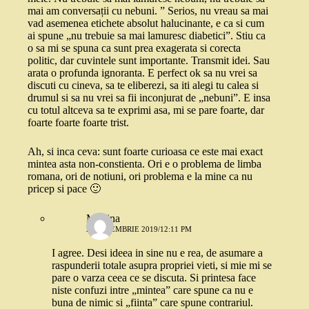
mai am conversații cu nebuni. ” Serios, nu vreau sa mai
vad asemenea etichete absolut halucinante, e ca si cum
ai spune „nu trebuie sa mai lamuresc diabetici”. Stiu ca
o sa mi se spuna ca sunt prea exagerata si corecta
politic, dar cuvintele sunt importante. Transmit idei. Sau
arata o profunda ignoranta. E perfect ok sa nu vrei sa
discuti cu cineva, sa te eliberezi, sa iti alegi tu calea si
drumul si sa nu vrei sa fii inconjurat de „nebuni”. E insa
cu totul altceva sa te exprimi asa, mi se pare foarte, dar
foarte foarte foarte trist.
Ah, si inca ceva: sunt foarte curioasa ce este mai exact
mintea asta non-constienta. Ori e o problema de limba
romana, ori de notiuni, ori problema e la mine ca nu
pricep si pace 🙂
Martina
25 NOIEMBRIE 2019/12:11 PM
I agree. Desi ideea in sine nu e rea, de asumare a
raspunderii totale asupra propriei vieti, si mie mi se
pare o varza ceea ce se discuta. Si printesa face
niste confuzi intre „mintea” care spune ca nu e
buna de nimic si „fiinta” care spune contrariul.