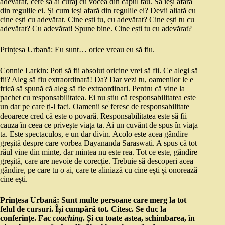
adevărat, cere să ai curaj cu vocea din capul tău. Să ieși afară
din regulile ei. Și cum ieși afară din regulile ei? Devii aliată cu
cine ești cu adevărat. Cine ești tu, cu adevărat? Cine ești tu cu
adevărat? Cu adevărat! Spune bine. Cine ești tu cu adevărat?
Prințesa Urbană: Eu sunt… orice vreau eu să fiu.
Connie Larkin: Poți să fii absolut oricine vrei să fii. Ce alegi să
fii? Aleg să fiu extraordinară! Da? Dar vezi tu, oamenilor le e
frică să spună că aleg să fie extraordinari. Pentru că vine la
pachet cu responsabilitatea. Ei nu știu că responsabilitatea este
un dar pe care ți-l faci. Oamenii se feresc de responsabilitate
deoarece cred că este o povară. Responsabilitatea este să fii
cauza în ceea ce privește viața ta. Ai un cuvânt de spus în viața
ta. Este spectaculos, e un dar divin. Acolo este acea gândire
greșită despre care vorbea Dayananda Saraswati. A spus că tot
răul vine din minte, dar mintea nu este rea. Tot ce este, gândire
greșită, care are nevoie de corecție. Trebuie să descoperi acea
gândire, pe care tu o ai, care te aliniază cu cine ești și onorează
cine ești.
Prințesa Urbană: Sunt multe persoane care merg la tot
felul de cursuri. Își cumpără tot. Citesc. Se duc la
conferințe. Fac
coaching
. Și cu toate astea, schimbarea, în