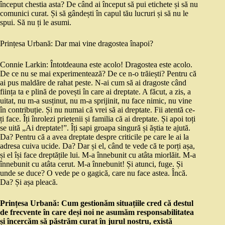
început chestia asta? De când ai început să pui etichete și să nu
comunici curat. Și să gândești în capul tău lucruri și să nu le
spui. Să nu ți le asumi.
Prințesa Urbană: Dar mai vine dragostea înapoi?
Connie Larkin: Întotdeauna este acolo! Dragostea este acolo.
De ce nu se mai experimentează? De ce n-o trăiești? Pentru că
ai pus maldăre de rahat peste. N-ai cum să ai dragoste când
ființa ta e plină de povești în care ai dreptate. A făcut, a zis, a
uitat, nu m-a susținut, nu m-a sprijinit, nu face nimic, nu vine
în contribuție. Și nu numai că vrei să ai dreptate. Fii atentă ce-
ți face. Îți înrolezi prietenii și familia că ai dreptate. Și apoi toți
se uită „Ai dreptate!”. Îți sapi groapa singură și ăștia te ajută.
Da? Pentru că a avea dreptate despre criticile pe care le ai la
adresa cuiva ucide. Da? Dar și el, când te vede că te porți așa,
și el își face dreptățile lui. M-a înnebunit cu atâta miorlăit. M-a
înnebunit cu atâta cerut. M-a înnebunit! Și atunci, fuge. Și
unde se duce? O vede pe o gagică, care nu face astea. Încă.
Da? Și așa pleacă.
Prințesa Urbană: Cum gestionăm situațiile cred că destul
de frecvente în care deși noi ne asumăm responsabilitatea
și încercăm să păstrăm curat în jurul nostru, există