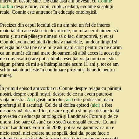
interviuri despre sine. De data asta am povestit cu
Connie
Larkin
despre furie, copii, cuplu, ceilalți, evoluție și soluții
reale. Connie este antrenor în educație ontologică.
Precizez din capul locului că nu am nici un fel de interes
material din această serie de articole, nu mi-a cerut nimeni să
scriu și nu mă plătește nimeni să o fac, dimpotrivă, și eu și
Connie avem cheltuieli (inclusiv materiale, nu doar timpul și
energia noastră) pe care ni le asumăm strict pentru că ne dorim
ca un număr cât mai mare de oameni să aibă acces la acest tip
de conversații (care pot schimba esențial viața unui om, știu
sigur, pentru că mi s-a întâmplat mie acum 11 ani și tot ce am
schimbat atunci este în continuare prezent și benefic pentru
mine).
În primul episod am vorbit cu Connie despre relația cu părinții
noștri, despre copiii noștri, despre de ce nu avem putere-n
viața noastră.
Aici
găsiți articolul,
aici
este podcastul, dacă
preferați să îl ascultați. Cel de al doilea episod (
aici
) a fost
despre vină, despre frici, despre orgoliu și un pic despre toată
povestea cu educația ontologică și Landmark Forum și de ce
unora li se pare că sună ca o sectă care spală creiere. Eu am
făcut Landmark Forum în 2008, pot să vă garantez că nu e
nicio sectă, nici creiere nu se spală, deși da, poate face o
diferență uriașă în felul în care trăiești.nici creiere nu se spală,