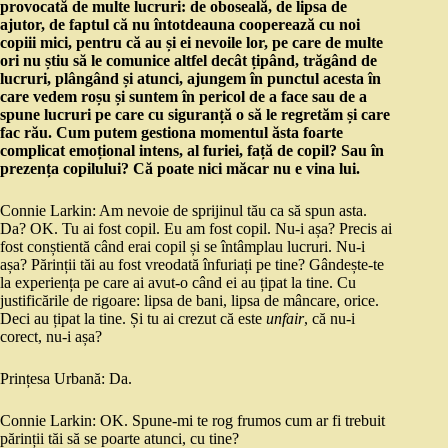
provocată de multe lucruri: de oboseală, de lipsa de
ajutor, de faptul că nu întotdeauna cooperează cu noi
copiii mici, pentru că au și ei nevoile lor, pe care de multe
ori nu știu să le comunice altfel decât țipând, trăgând de
lucruri, plângând și atunci, ajungem în punctul acesta în
care vedem roșu și suntem în pericol de a face sau de a
spune lucruri pe care cu siguranță o să le regretăm și care
fac rău. Cum putem gestiona momentul ăsta foarte
complicat emoțional intens, al furiei, față de copil? Sau în
prezența copilului? Că poate nici măcar nu e vina lui.
Connie Larkin: Am nevoie de sprijinul tău ca să spun asta.
Da? OK. Tu ai fost copil. Eu am fost copil. Nu-i așa? Precis ai
fost conștientă când erai copil și se întâmplau lucruri. Nu-i
așa? Părinții tăi au fost vreodată înfuriați pe tine? Gândește-te
la experiența pe care ai avut-o când ei au țipat la tine. Cu
justificările de rigoare: lipsa de bani, lipsa de mâncare, orice.
Deci au țipat la tine. Și tu ai crezut că este
unfair
, că nu-i
corect, nu-i așa?
Prințesa Urbană: Da.
Connie Larkin: OK. Spune-mi te rog frumos cum ar fi trebuit
părinții tăi să se poarte atunci, cu tine?