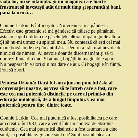
viața lor, nu se întâmplă. Și-mi imaginez că e foarte
frustrant să investești atât de mult timp și speranță și bani,
până la urmă…
Connie Larkin: E înfricoșător. Nu vreau să mă gândesc.
Efectiv, este groaznic să mă gândesc că trăiesc pe pământul
ăsta cu capul doldora de găselnițele altora, după regulile altora.
Și să nu-mi urmez eu spiritul meu. Nu contează că ești cel mai
mare bogătan de pe pământul ăsta. Pentru a trăi, n-ai nevoie de
nimic și de nimeni. Ai nevoie doar de discernământ și să-ți
onorezi ființa din tine. Și atunci, bogății inimaginabile apar.
Nu neapărat în valori și-n maldăre de aur. Ci bogățiile în ființă.
Poți să zbori.
Prințesa Urbană: Dacă tot am ajuns în punctul ăsta al
conversației noastre, aș vrea să te întreb care a fost, care
este cea mai puternică distincție pe care ai primit-o din
educația ontologică, de-a lungul timpului. Cea mai
puternică pentru tine, dintre toate.
Connie Larkin: Cea mai puternică a fost posibilitatea pe care
am creat-o în 1983, care a venit într-un context de absolută
curățenie. Cea mai puternică distincție a fost asumarea a cine
sunt, ca posibilitate. Și cine sunt eu? Sunt posibilitatea ca