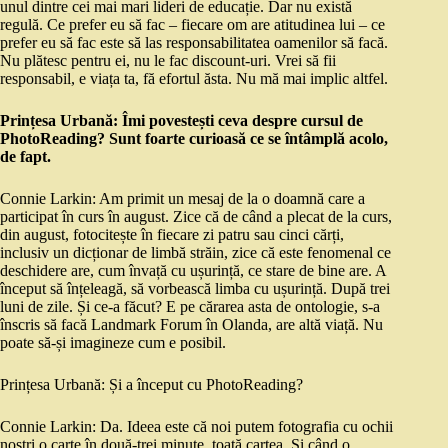
unul dintre cei mai mari lideri de educație. Dar nu există
regulă. Ce prefer eu să fac – fiecare om are atitudinea lui – ce
prefer eu să fac este să las responsabilitatea oamenilor să facă.
Nu plătesc pentru ei, nu le fac discount-uri. Vrei să fii
responsabil, e viața ta, fă efortul ăsta. Nu mă mai implic altfel.
Prințesa Urbană: Îmi povestești ceva despre cursul de
PhotoReading? Sunt foarte curioasă ce se întâmplă acolo,
de fapt.
Connie Larkin: Am primit un mesaj de la o doamnă care a
participat în curs în august. Zice că de când a plecat de la curs,
din august, fotocitește în fiecare zi patru sau cinci cărți,
inclusiv un dicționar de limbă străin, zice că este fenomenal ce
deschidere are, cum învață cu ușurință, ce stare de bine are. A
început să înțeleagă, să vorbească limba cu ușurință. După trei
luni de zile. Și ce-a făcut? E pe cărarea asta de ontologie, s-a
înscris să facă Landmark Forum în Olanda, are altă viață. Nu
poate să-și imagineze cum e posibil.
Prințesa Urbană: Și a început cu PhotoReading?
Connie Larkin: Da. Ideea este că noi putem fotografia cu ochii
noștri o carte în două-trei minute, toată cartea. Și când o