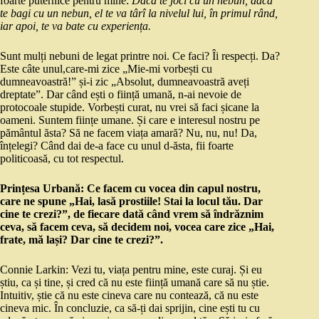
foarte puternice pentru mine:
Dacă te joci cu un nebun, dacă
te bagi cu un nebun, el te va târî la nivelul lui, în primul rând,
iar apoi, te va bate cu experiența.
Sunt mulți nebuni de legat printre noi. Ce faci? Îi respecți. Da?
Este câte unul,care-mi zice „Mie-mi vorbești cu
dumneavoastră!” și-i zic „Absolut, dumneavoastră aveți
dreptate”. Dar când ești o ființă umană, n-ai nevoie de
protocoale stupide. Vorbești curat, nu vrei să faci șicane la
oameni. Suntem ființe umane. Și care e interesul nostru pe
pământul ăsta? Să ne facem viața amară? Nu, nu, nu! Da,
înțelegi? Când dai de-a face cu unul d-ăsta, fii foarte
politicoasă, cu tot respectul.
Prințesa Urbană: Ce facem cu vocea din capul nostru,
care ne spune „Hai, lasă prostiile! Stai la locul tău. Dar
cine te crezi?”, de fiecare dată când vrem să îndrăznim
ceva, să facem ceva, să decidem noi, vocea care zice „Hai,
frate, mă lași? Dar cine te crezi?”.
Connie Larkin: Vezi tu, viața pentru mine, este curaj. Și eu
știu, ca și tine, și cred că nu este ființă umană care să nu știe.
Intuitiv, știe că nu este cineva care nu contează, că nu este
cineva mic. În concluzie, ca să-ți dai sprijin, cine ești tu cu