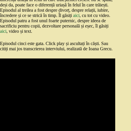
deși da, poate face o diferență uriașă în felul în care trăiești.
Episodul al treilea a fost despre divorț, despre relații, iubire,
încredere și ce se strică în timp. Îl găsiți
aici
, cu tot cu video.
Episodul patru a fost unul foarte puternic, despre ideea de
sacrificiu pentru copii, dezvoltare personală și eșec, îl găsiți
aici
, video și text.
Episodul cinci este gata. Click play și ascultați în căști. Sau
citiți mai jos transcrierea interviului, realizată de Ioana Grecu.