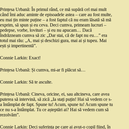
Prințesa Urbană: În primul rând, ce mă supără cel mai mult
când îmi aduc aminte de episoadele astea – care au fost multe,
eu mai țin minte puține – a fost faptul că nu eram lăsată să mă
exprim, să spun și eu ceva. Deci cumva, primeam lucruri –
pedepse, vorbe, lovituri – și eu nu apucam… Dacă
îndrăzneam cumva să zic „Dar stai, că de fapt nu eu…” era
totul mai rău: „A, mai și deschizi gura, mai ai și tupeu. Mai
ești și impertinentă”.
Connie Larkin: Exact!
Prințesa Urbană: Și cumva, mi-ar fi plăcut să…
Connie Larkin: Să te asculte.
Prințesa Urbană: Cineva, oricine, ei, sau altcineva, care avea
puterea să intervină, să zică „Ia stați puțin! Hai să vedem ce s-
a întâmplat de fapt. Spune tu! Acum, spune tu! Acum spune tu
ce nu s-a întâmplat. Tu ce așteptări ai? Hai să vedem cum să
rezolvăm”.
Connie Larkin: Deci suferința pe care ai avut-o copil fiind, în