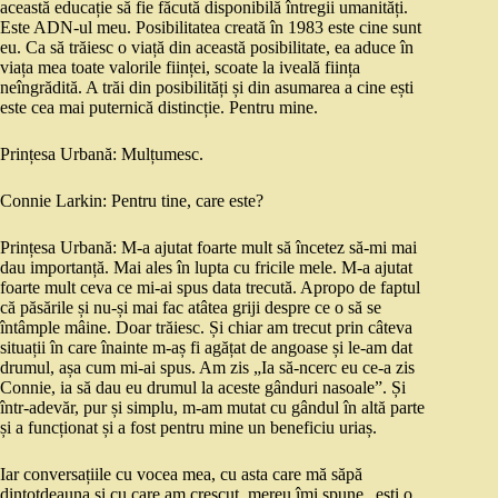
această educație să fie făcută disponibilă întregii umanități.
Este ADN-ul meu. Posibilitatea creată în 1983 este cine sunt
eu. Ca să trăiesc o viață din această posibilitate, ea aduce în
viața mea toate valorile ființei, scoate la iveală ființa
neîngrădită. A trăi din posibilități și din asumarea a cine ești
este cea mai puternică distincție. Pentru mine.
Prințesa Urbană: Mulțumesc.
Connie Larkin: Pentru tine, care este?
Prințesa Urbană: M-a ajutat foarte mult să încetez să-mi mai
dau importanță. Mai ales în lupta cu fricile mele. M-a ajutat
foarte mult ceva ce mi-ai spus data trecută. Apropo de faptul
că păsările și nu-și mai fac atâtea griji despre ce o să se
întâmple mâine. Doar trăiesc. Și chiar am trecut prin câteva
situații în care înainte m-aș fi agățat de angoase și le-am dat
drumul, așa cum mi-ai spus. Am zis „Ia să-ncerc eu ce-a zis
Connie, ia să dau eu drumul la aceste gânduri nasoale”. Și
într-adevăr, pur și simplu, m-am mutat cu gândul în altă parte
și a funcționat și a fost pentru mine un beneficiu uriaș.
Iar conversațiile cu vocea mea, cu asta care mă săpă
dintotdeauna și cu care am crescut, mereu îmi spune „ești o