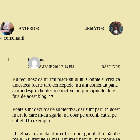
ANTERIOR
URMĂTOR
4 comentarii
Cristiana
22 NOIEMBRIE 2019/2:48 PM
RĂSPUNDE
Eu recunosc ca nu imi place stilul lui Connie si cred ca
amesteca foarte tare conceptele, nu am comentat pana
acum despre din destule motive, in principiu de drag
fata de acest blog 🙂
Poate sunt deci foarte subiectiva, dar sunt parti in acest
interviu care m-au zgariat nu doar pe urechi, cat si pe
suflet. Un exemplu:
„In ziua aia, am dat drumul, ca unui gunoi, din mâinile
mele. Nu trebuie să mai lămuresc nebuni, nu trebuie să