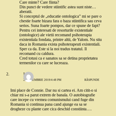
Care minte? Care fiinta?
Din punct de vedere stiintific astea sunt niste…
aberatii.
Si conceptul de „educatie ontologica” mi se pare o
chestie foarte bizara fara o baza stiintifica sau ceva
serios. Suna foarte pompos, dar ce spune de fapt?
Pentru cei interesati de resorturile existentiale
(ontologice) ale vietii recomand psihoterapia
existentiala fondata, printre altii, de Yalom. Nu stiu
daca in Romania exista psihoterapeuti existentiali.
Sper ca da. Este si la noi tradus tratatul. Il
recomand cu caldura.
Cred totusi ca e sanatos sa se detina proprietatea
termenilor cu care se lucreaza.
Ina
22 NOIEMBRIE 2019/4:48 PM
RĂSPUNDE
Imi place de Connie. Dar nu si cartea ei. Am citit-o si
chiar mi s-a parut extrem de banala. O autobiografie
care incepe cu vremea comunismului cand fuge din
Romania si continua pana cand ajunge ea sa se
drogheze cu plante care cica deschid constiinta….