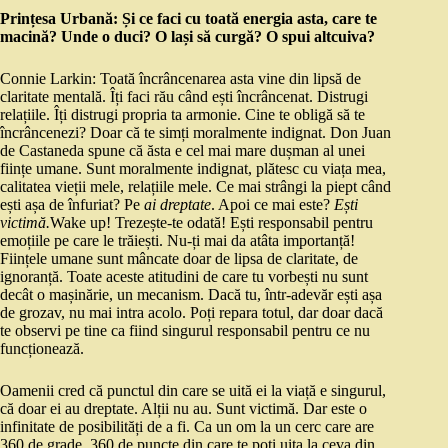
Prințesa Urbană: Și ce faci cu toată energia asta, care te
macină? Unde o duci? O lași să curgă? O spui altcuiva?
Connie Larkin: Toată încrâncenarea asta vine din lipsă de
claritate mentală. Îți faci rău când ești încrâncenat. Distrugi
relațiile. Îți distrugi propria ta armonie. Cine te obligă să te
încrâncenezi? Doar că te simți moralmente indignat. Don Juan
de Castaneda spune că ăsta e cel mai mare dușman al unei
ființe umane. Sunt moralmente indignat, plătesc cu viața mea,
calitatea vieții mele, relațiile mele. Ce mai strângi la piept când
ești așa de înfuriat? Pe
ai dreptate
. Apoi ce mai este?
Ești
victimă.
Wake up! Trezește-te odată! Ești responsabil pentru
emoțiile pe care le trăiești. Nu-ți mai da atâta importanță!
Ființele umane sunt mâncate doar de lipsa de claritate, de
ignoranță. Toate aceste atitudini de care tu vorbești nu sunt
decât o mașinărie, un mecanism. Dacă tu, într-adevăr ești așa
de grozav, nu mai intra acolo. Poți repara totul, dar doar dacă
te observi pe tine ca fiind singurul responsabil pentru ce nu
funcționează.
Oamenii cred că punctul din care se uită ei la viață e singurul,
că doar ei au dreptate. Alții nu au. Sunt victimă. Dar este o
infinitate de posibilități de a fi. Ca un om la un cerc care are
360 de grade. 360 de puncte din care te poți uita la ceva din