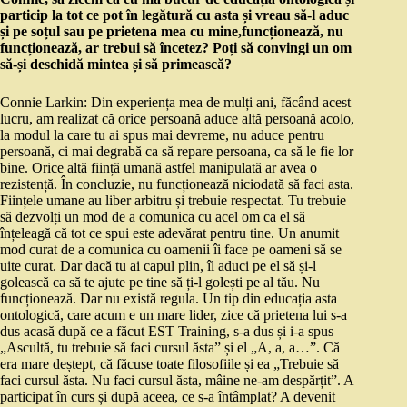
particip la tot ce pot în legătură cu asta și vreau să-l aduc
și pe soțul sau pe prietena mea cu mine,funcționează, nu
funcționează, ar trebui să încetez? Poți să convingi un om
să-și deschidă mintea și să primească?
Connie Larkin: Din experiența mea de mulți ani, făcând acest
lucru, am realizat că orice persoană aduce altă persoană acolo,
la modul la care tu ai spus mai devreme, nu aduce pentru
persoană, ci mai degrabă ca să repare persoana, ca să le fie lor
bine. Orice altă ființă umană astfel manipulată ar avea o
rezistență. În concluzie, nu funcționează niciodată să faci asta.
Ființele umane au liber arbitru și trebuie respectat. Tu trebuie
să dezvolți un mod de a comunica cu acel om ca el să
înțeleagă că tot ce spui este adevărat pentru tine. Un anumit
mod curat de a comunica cu oamenii îi face pe oameni să se
uite curat. Dar dacă tu ai capul plin, îl aduci pe el să și-l
golească ca să te ajute pe tine să ți-l golești pe al tău. Nu
funcționează. Dar nu există regula. Un tip din educația asta
ontologică, care acum e un mare lider, zice că prietena lui s-a
dus acasă după ce a făcut EST Training, s-a dus și i-a spus
„Ascultă, tu trebuie să faci cursul ăsta” și el „A, a, a…”. Că
era mare deștept, că făcuse toate filosofiile și ea „Trebuie să
faci cursul ăsta. Nu faci cursul ăsta, mâine ne-am despărțit”. A
participat în curs și după aceea, ce s-a întâmplat? A devenit