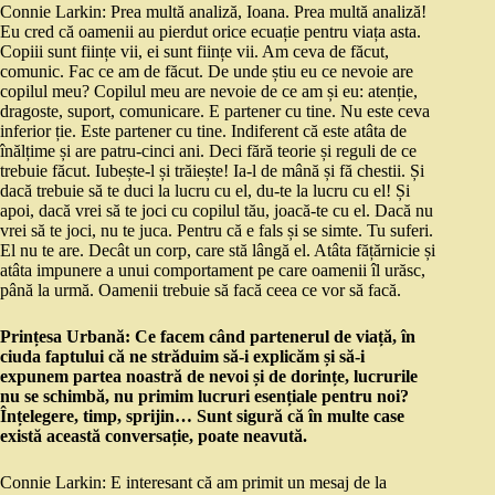
Connie Larkin: Prea multă analiză, Ioana. Prea multă analiză!
Eu cred că oamenii au pierdut orice ecuație pentru viața asta.
Copiii sunt ființe vii, ei sunt ființe vii. Am ceva de făcut,
comunic. Fac ce am de făcut. De unde știu eu ce nevoie are
copilul meu? Copilul meu are nevoie de ce am și eu: atenție,
dragoste, suport, comunicare. E partener cu tine. Nu este ceva
inferior ție. Este partener cu tine. Indiferent că este atâta de
înălțime și are patru-cinci ani. Deci fără teorie și reguli de ce
trebuie făcut. Iubește-l și trăiește! Ia-l de mână și fă chestii. Și
dacă trebuie să te duci la lucru cu el, du-te la lucru cu el! Și
apoi, dacă vrei să te joci cu copilul tău, joacă-te cu el. Dacă nu
vrei să te joci, nu te juca. Pentru că e fals și se simte. Tu suferi.
El nu te are. Decât un corp, care stă lângă el. Atâta fățărnicie și
atâta impunere a unui comportament pe care oamenii îl urăsc,
până la urmă. Oamenii trebuie să facă ceea ce vor să facă.
Prințesa Urbană: Ce facem când partenerul de viață, în
ciuda faptului că ne străduim să-i explicăm și să-i
expunem partea noastră de nevoi și de dorințe, lucrurile
nu se schimbă, nu primim lucruri esențiale pentru noi?
Înțelegere, timp, sprijin… Sunt sigură că în multe case
există această conversație, poate neavută.
Connie Larkin: E interesant că am primit un mesaj de la