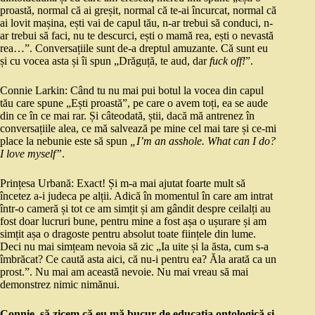
proastă, normal că ai greșit, normal că te-ai încurcat, normal că
ai lovit mașina, ești vai de capul tău, n-ar trebui să conduci, n-
ar trebui să faci, nu te descurci, ești o mamă rea, ești o nevastă
rea…”. Conversațiile sunt de-a dreptul amuzante. Că sunt eu
și cu vocea asta și îi spun „Drăguță, te aud, dar
fuck off!
”.
Connie Larkin: Când tu nu mai pui botul la vocea din capul
tău care spune „Ești proastă”, pe care o avem toți, ea se aude
din ce în ce mai rar. Și câteodată, știi, dacă mă antrenez în
conversațiile alea, ce mă salvează pe mine cel mai tare și ce-mi
place la nebunie este să spun
„I’m an asshole. What can I do?
I love myself”
.
Prințesa Urbană: Exact! Și m-a mai ajutat foarte mult să
încetez a-i judeca pe alții. Adică în momentul în care am intrat
într-o cameră și tot ce am simțit și am gândit despre ceilalți au
fost doar lucruri bune, pentru mine a fost așa o ușurare și am
simțit așa o dragoste pentru absolut toate ființele din lume.
Deci nu mai simțeam nevoia să zic „Ia uite și la ăsta, cum s-a
îmbrăcat? Ce caută asta aici, că nu-i pentru ea? Ăla arată ca un
prost.”. Nu mai am această nevoie. Nu mai vreau să mai
demonstrez nimic nimănui.
Connie, să zicem că eu mă bucur de educația ontologică și