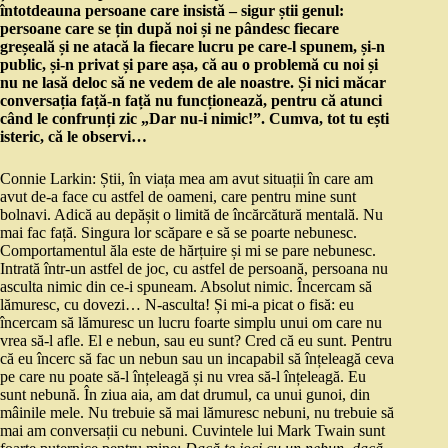
întotdeauna persoane care insistă – sigur știi genul:
persoane care se țin după noi și ne pândesc fiecare
greșeală și ne atacă la fiecare lucru pe care-l spunem, și-n
public, și-n privat și pare așa, că au o problemă cu noi și
nu ne lasă deloc să ne vedem de ale noastre. Și nici măcar
conversația față-n față nu funcționează, pentru că atunci
când le confrunți zic „Dar nu-i nimic!”. Cumva, tot tu ești
isteric, că le observi…
Connie Larkin: Știi, în viața mea am avut situații în care am
avut de-a face cu astfel de oameni, care pentru mine sunt
bolnavi. Adică au depășit o limită de încărcătură mentală. Nu
mai fac față. Singura lor scăpare e să se poarte nebunesc.
Comportamentul ăla este de hărțuire și mi se pare nebunesc.
Intrată într-un astfel de joc, cu astfel de persoană, persoana nu
asculta nimic din ce-i spuneam. Absolut nimic. Încercam să
lămuresc, cu dovezi… N-asculta! Și mi-a picat o fisă: eu
încercam să lămuresc un lucru foarte simplu unui om care nu
vrea să-l afle. El e nebun, sau eu sunt? Cred că eu sunt. Pentru
că eu încerc să fac un nebun sau un incapabil să înțeleagă ceva
pe care nu poate să-l înțeleagă și nu vrea să-l înțeleagă. Eu
sunt nebună. În ziua aia, am dat drumul, ca unui gunoi, din
mâinile mele. Nu trebuie să mai lămuresc nebuni, nu trebuie să
mai am conversații cu nebuni. Cuvintele lui Mark Twain sunt