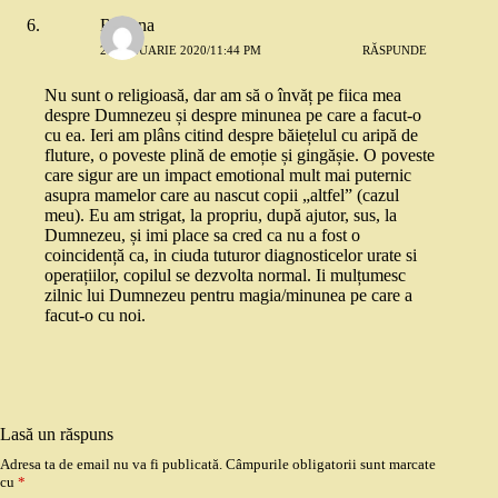
Roxana
24 IANUARIE 2020/11:44 PM
RĂSPUNDE
Nu sunt o religioasă, dar am să o învăț pe fiica mea
despre Dumnezeu și despre minunea pe care a facut-o
cu ea. Ieri am plâns citind despre băiețelul cu aripă de
fluture, o poveste plină de emoție și gingășie. O poveste
care sigur are un impact emotional mult mai puternic
asupra mamelor care au nascut copii „altfel” (cazul
meu). Eu am strigat, la propriu, după ajutor, sus, la
Dumnezeu, și imi place sa cred ca nu a fost o
coincidență ca, in ciuda tuturor diagnosticelor urate si
operațiilor, copilul se dezvolta normal. Ii mulțumesc
zilnic lui Dumnezeu pentru magia/minunea pe care a
facut-o cu noi.
Lasă un răspuns
Adresa ta de email nu va fi publicată.
Câmpurile obligatorii sunt marcate
cu
*