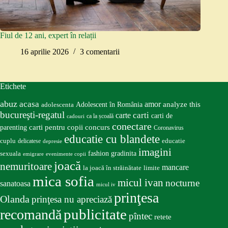
Fiul de 12 ani, expert în relații
16 aprilie 2026
3 comentarii
Etichete
abuz
acasa
amor
Adolescent în România
analyze this
adolescenta
bucureşti-regatul
carte
carti
carti de
ca la școală
cadouri
conectare
carti pentru copii
concurs
parenting
Coronavirus
educatie cu blandete
educatie
cuplu
delicatese
depresie
imagini
fashion
gradinita
sexuala
emigrare
evenimente copii
joacă
nemuritoare
mancare
la joacă în străinătate
limite
mica sofia
micul ivan
nocturne
sanatoasa
micul iv
prinţesa
Olanda
prinţesa nu apreciază
publicitate
recomandă
pîntec
retete