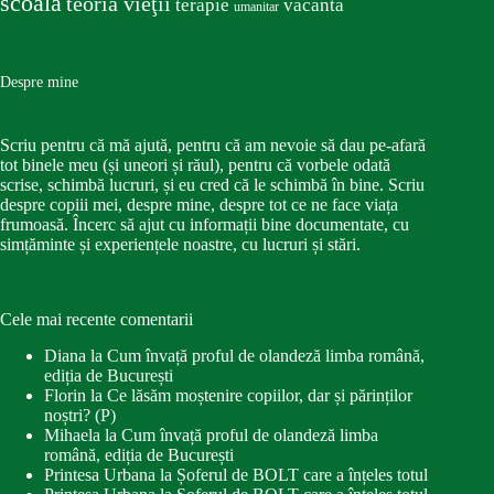
scoala
teoria vieţii
terapie
vacanta
umanitar
Despre mine
Scriu pentru că mă ajută, pentru că am nevoie să dau pe-afară
tot binele meu (și uneori și răul), pentru că vorbele odată
scrise, schimbă lucruri, și eu cred că le schimbă în bine. Scriu
despre copiii mei, despre mine, despre tot ce ne face viața
frumoasă. Încerc să ajut cu informații bine documentate, cu
simțăminte și experiențele noastre, cu lucruri și stări.
Cele mai recente comentarii
Diana
la
Cum învață proful de olandeză limba română,
ediția de București
Florin
la
Ce lăsăm moștenire copiilor, dar și părinților
noștri? (P)
Mihaela
la
Cum învață proful de olandeză limba
română, ediția de București
Printesa Urbana
la
Șoferul de BOLT care a înțeles totul