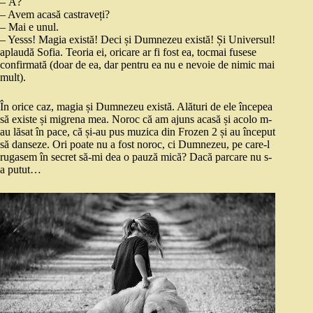
– Ă?
– Avem acasă castraveți?
– Mai e unul.
– Yesss! Magia există! Deci și Dumnezeu există! Și Universul!
aplaudă Sofia. Teoria ei, oricare ar fi fost ea, tocmai fusese
confirmată (doar de ea, dar pentru ea nu e nevoie de nimic mai
mult).
În orice caz, magia și Dumnezeu există. Alături de ele începea
să existe și migrena mea. Noroc că am ajuns acasă și acolo m-
au lăsat în pace, că și-au pus muzica din Frozen 2 și au început
să danseze. Ori poate nu a fost noroc, ci Dumnezeu, pe care-l
rugasem în secret să-mi dea o pauză mică? Dacă parcare nu s-
a putut…