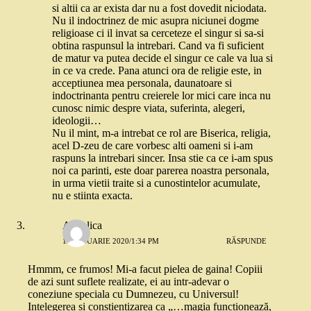
si altii ca ar exista dar nu a fost dovedit niciodata.
Nu il indoctrinez de mic asupra niciunei dogme
religioase ci il invat sa cerceteze el singur si sa-si
obtina raspunsul la intrebari. Cand va fi suficient
de matur va putea decide el singur ce cale va lua si
in ce va crede. Pana atunci ora de religie este, in
acceptiunea mea personala, daunatoare si
indoctrinanta pentru creierele lor mici care inca nu
cunosc nimic despre viata, suferinta, alegeri,
ideologii…
Nu il mint, m-a intrebat ce rol are Biserica, religia,
acel D-zeu de care vorbesc alti oameni si i-am
raspuns la intrebari sincer. Insa stie ca ce i-am spus
noi ca parinti, este doar parerea noastra personala,
in urma vietii traite si a cunostintelor acumulate,
nu e stiinta exacta.
Angelica
16 IANUARIE 2020/1:34 PM
RĂSPUNDE
Hmmm, ce frumos! Mi-a facut pielea de gaina! Copiii
de azi sunt suflete realizate, ei au intr-adevar o
coneziune speciala cu Dumnezeu, cu Universul!
Intelegerea si constientizarea ca „…magia funcționează,