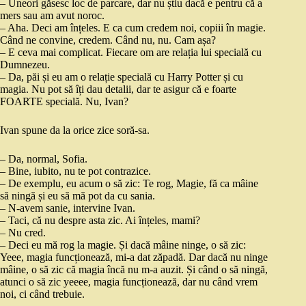
– Uneori găsesc loc de parcare, dar nu știu dacă e pentru că a
mers sau am avut noroc.
– Aha. Deci am înțeles. E ca cum credem noi, copiii în magie.
Când ne convine, credem. Când nu, nu. Cam așa?
– E ceva mai complicat. Fiecare om are relația lui specială cu
Dumnezeu.
– Da, păi și eu am o relație specială cu Harry Potter și cu
magia. Nu pot să îți dau detalii, dar te asigur că e foarte
FOARTE specială. Nu, Ivan?
Ivan spune da la orice zice soră-sa.
– Da, normal, Sofia.
– Bine, iubito, nu te pot contrazice.
– De exemplu, eu acum o să zic: Te rog, Magie, fă ca mâine
să ningă și eu să mă pot da cu sania.
– N-avem sanie, intervine Ivan.
– Taci, că nu despre asta zic. Ai înțeles, mami?
– Nu cred.
– Deci eu mă rog la magie. Și dacă mâine ninge, o să zic:
Yeee, magia funcționează, mi-a dat zăpadă. Dar dacă nu ninge
mâine, o să zic că magia încă nu m-a auzit. Și când o să ningă,
atunci o să zic yeeee, magia funcționează, dar nu când vrem
noi, ci când trebuie.