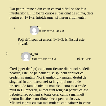
Dar pentru mine e din ce in ce mai dificil sa fac fata
intrebarilor lui. E foarte curios si pasionat de stiinta, deci
pentru el, 1+1=2, intotdeauna, si mereu argumentat.
Bogdan
30 IANUARIE 2020/11:47 AM
Poți să îi spui că uneori 1+1=3. El însuși este
dovada.
gabitza_sta
16 IANUARIE 2020/11:28 AM
RĂSPUNDE
Cred (sper de fapt) ca pentru fiecare dintre noi si ideile
noastre, este loc pe pamant, sa spunem copiilor ce
credem si simtim. Noi (familionul) suntem destul de
singulari in abordarea ateista in grupul nostru de
prieteni, de familie nici nu mai zic…sora mea crede
mult in Dumnezeu, ai mei sunt religiosi pentru ca asa
trebuie…fac pomeni si toate cele, cumva mai mult
pentru linistirea constiintei decat pentru altceva.
Mie imi e greu cu atat mai mult cu cat inaintez in varsta