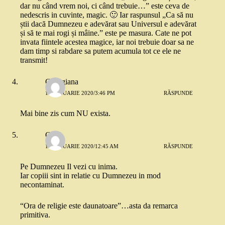
dar nu când vrem noi, ci când trebuie…” este ceva de
nedescris in cuvinte, magic. 🙂 Iar raspunsul „Ca să nu
știi dacă Dumnezeu e adevărat sau Universul e adevărat
și să te mai rogi și mâine.” este pe masura. Cate ne pot
invata fiintele acestea magice, iar noi trebuie doar sa ne
dam timp si rabdare sa putem acumula tot ce ele ne
transmit!
Georgiana
16 IANUARIE 2020/3:46 PM
RĂSPUNDE
Mai bine zis cum NU exista.
Geo
17 IANUARIE 2020/12:45 AM
RĂSPUNDE
Pe Dumnezeu Il vezi cu inima.
Iar copiii sint in relatie cu Dumnezeu in mod
necontaminat.
“Ora de religie este daunatoare”…asta da remarca
primitiva.