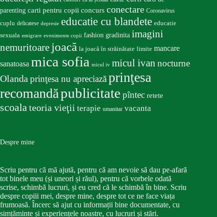
conectare
carti pentru copii
concurs
parenting
Coronavirus
educatie cu blandete
educatie
cuplu
delicatese
depresie
imagini
fashion
gradinita
sexuala
emigrare
evenimente copii
joacă
nemuritoare
mancare
la joacă în străinătate
limite
mica sofia
micul ivan
nocturne
sanatoasa
micul iv
prinţesa
Olanda
prinţesa nu apreciază
publicitate
recomandă
pîntec
retete
scoala
teoria vieţii
terapie
vacanta
umanitar
Despre mine
Scriu pentru că mă ajută, pentru că am nevoie să dau pe-afară
tot binele meu (și uneori și răul), pentru că vorbele odată
scrise, schimbă lucruri, și eu cred că le schimbă în bine. Scriu
despre copiii mei, despre mine, despre tot ce ne face viața
frumoasă. Încerc să ajut cu informații bine documentate, cu
simțăminte și experiențele noastre, cu lucruri și stări.