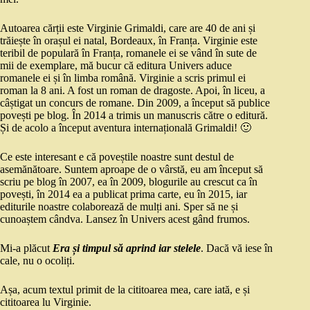
Autoarea cărții este Virginie Grimaldi, care are 40 de ani și
trăiește în orașul ei natal, Bordeaux, în Franța. Virginie este
teribil de populară în Franța, romanele ei se vând în sute de
mii de exemplare, mă bucur că editura Univers aduce
romanele ei și în limba română. Virginie a scris primul ei
roman la 8 ani. A fost un roman de dragoste. Apoi, în liceu, a
câștigat un concurs de romane. Din 2009, a început să publice
povești pe blog. În 2014 a trimis un manuscris către o editură.
Și de acolo a început aventura internațională Grimaldi! 🙂
Ce este interesant e că poveștile noastre sunt destul de
asemănătoare. Suntem aproape de o vârstă, eu am început să
scriu pe blog în 2007, ea în 2009, blogurile au crescut ca în
povești, în 2014 ea a publicat prima carte, eu în 2015, iar
editurile noastre colaborează de mulți ani. Sper să ne și
cunoaștem cândva. Lansez în Univers acest gând frumos.
Mi-a plăcut
Era și timpul să aprind iar stelele
. Dacă vă iese în
cale, nu o ocoliți.
Așa, acum textul primit de la cititoarea mea, care iată, e și
cititoarea lu Virginie.