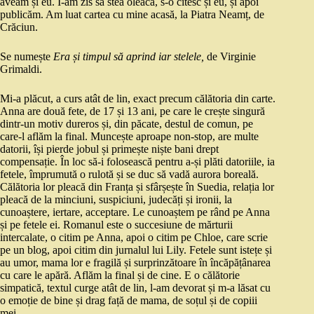
aveam și eu. I-am zis să stea oleacă, s-o citesc și eu, și apoi
publicăm. Am luat cartea cu mine acasă, la Piatra Neamț, de
Crăciun.
Se numește
Era și timpul să aprind iar stelele,
de Virginie
Grimaldi.
Mi-a plăcut, a curs atât de lin, exact precum călătoria din carte.
Anna are două fete, de 17 și 13 ani, pe care le crește singură
dintr-un motiv dureros și, din păcate, destul de comun, pe
care-l aflăm la final. Muncește aproape non-stop, are multe
datorii, își pierde jobul și primește niște bani drept
compensație. În loc să-i folosească pentru a-și plăti datoriile, ia
fetele, împrumută o rulotă și se duc să vadă aurora boreală.
Călătoria lor pleacă din Franța și sfârșește în Suedia, relația lor
pleacă de la minciuni, suspiciuni, judecăți și ironii, la
cunoaștere, iertare, acceptare. Le cunoaștem pe rând pe Anna
și pe fetele ei. Romanul este o succesiune de mărturii
intercalate, o citim pe Anna, apoi o citim pe Chloe, care scrie
pe un blog, apoi citim din jurnalul lui Lily. Fetele sunt istețe și
au umor, mama lor e fragilă și surprinzătoare în încăpățânarea
cu care le apără. Aflăm la final și de cine. E o călătorie
simpatică, textul curge atât de lin, l-am devorat și m-a lăsat cu
o emoție de bine și drag față de mama, de soțul și de copiii
mei.