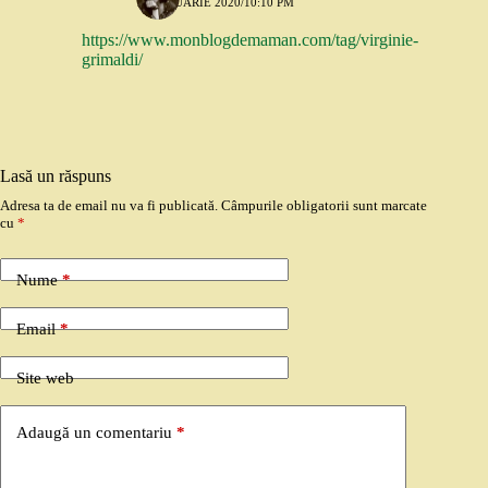
12 IANUARIE 2020/10:10 PM
https://www.monblogdemaman.com/tag/virginie-
grimaldi/
Lasă un răspuns
Adresa ta de email nu va fi publicată.
Câmpurile obligatorii sunt marcate
cu
*
Nume
*
Email
*
Site web
Adaugă un comentariu
*