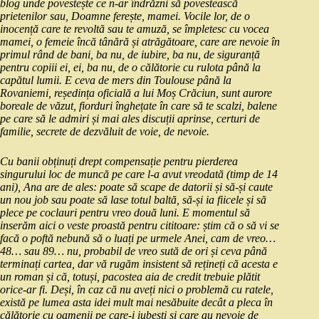
blog unde povestește ce n-ar îndrăzni să povestească
prietenilor sau, Doamne ferește, mamei. Vocile lor, de o
inocență care te revoltă sau te amuză, se împletesc cu vocea
mamei, o femeie încă tânără și atrăgătoare, care are nevoie în
primul rând de bani, ba nu, de iubire, ba nu, de siguranță
pentru copiii ei, ei, ba nu, de o călătorie cu rulota până la
capătul lumii. E ceva de mers din Toulouse până la
Rovaniemi, reședința oficială a lui Moș Crăciun, sunt aurore
boreale de văzut, fiorduri înghețate în care să te scalzi, balene
pe care să le admiri și mai ales discuții aprinse, certuri de
familie, secrete de dezvăluit de voie, de nevoie.
Cu banii obținuți drept compensație pentru pierderea
singurului loc de muncă pe care l-a avut vreodată (timp de 14
ani), Ana are de ales: poate să scape de datorii și să-și caute
un nou job sau poate să lase totul baltă, să-și ia fiicele și să
plece pe coclauri pentru vreo două luni. E momentul să
inserăm aici o veste proastă pentru cititoare: știm că o să vi se
facă o poftă nebună să o luați pe urmele Anei, cam de vreo…
48… sau 89… nu, probabil de vreo sută de ori și ceva până
terminați cartea, dar vă rugăm insistent să rețineți că acesta e
un roman și că, totuși, pacostea aia de credit trebuie plătit
orice-ar fi. Deși, în caz că nu aveți nici o problemă cu ratele,
există pe lumea asta idei mult mai nesăbuite decât a pleca în
călătorie cu oamenii pe care-i iubești și care au nevoie de