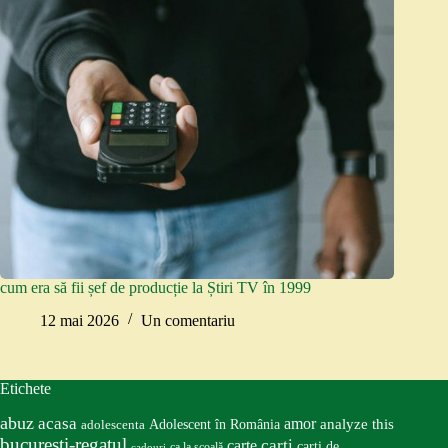
cum era să fii șef de producție la Știri TV în 1999
12 mai 2026
Un comentariu
Etichete
abuz
acasa
amor
Adolescent în România
analyze this
adolescenta
bucureşti-regatul
carte
carti
carti de
ca la școală
cadouri