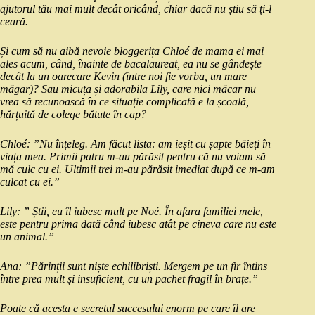
ajutorul tău mai mult decât oricând, chiar dacă nu știu să ți-l
ceară.
Și cum să nu aibă nevoie bloggerița Chloé de mama ei mai
ales acum, când, înainte de bacalaureat, ea nu se gândește
decât la un oarecare Kevin (între noi fie vorba, un mare
măgar)? Sau micuța și adorabila Lily, care nici măcar nu
vrea să recunoască în ce situație complicată e la școală,
hărțuită de colege bătute în cap?
Chloé: ”Nu înțeleg. Am făcut lista: am ieșit cu șapte băieți în
viața mea. Primii patru m-au părăsit pentru că nu voiam să
mă culc cu ei. Ultimii trei m-au părăsit imediat după ce m-am
culcat cu ei.”
Lily: ” Știi, eu îl iubesc mult pe Noé. În afara familiei mele,
este pentru prima dată când iubesc atât pe cineva care nu este
un animal.”
Ana: ”Părinții sunt niște echilibriști. Mergem pe un fir întins
între prea mult și insuficient, cu un pachet fragil în brațe.”
Poate că acesta e secretul succesului enorm pe care îl are