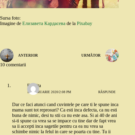
Sursa foto:
Imagine de
Елизавета Кардасева
de la
Pixabay
ANTERIOR
URMĂTOR
10 comentarii
Felicita
17 FEBRUARIE 2020/2:08 PM
RĂSPUNDE
Dar ce faci atunci cand cuvintele pe care ti le spune inca
mama sunt tot reprosuri? Ca esti inca defecta, ca nu esti
buna de nimic, desi tu stii ca nu este asa. Si ai 40 de ani
si-ti spune ca vrea sa se impace cu tine dar de fapt vrea
sa ii accepti inca sagetile pentru ca ea nu vrea sa
schimbe nimic la felul in care se poarta cu tine. Tu ii