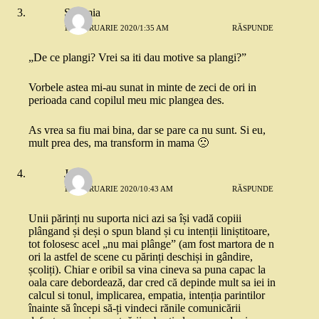
Salomia
18 FEBRUARIE 2020/1:35 AM
RĂSPUNDE
„De ce plangi? Vrei sa iti dau motive sa plangi?”
Vorbele astea mi-au sunat in minte de zeci de ori in
perioada cand copilul meu mic plangea des.
As vrea sa fiu mai bina, dar se pare ca nu sunt. Si eu,
mult prea des, ma transform in mama 🙁
Julie
18 FEBRUARIE 2020/10:43 AM
RĂSPUNDE
Unii părinți nu suporta nici azi sa își vadă copiii
plângand și deși o spun bland și cu intenții liniștitoare,
tot folosesc acel „nu mai plânge” (am fost martora de n
ori la astfel de scene cu părinți deschiși in gândire,
școliți). Chiar e oribil sa vina cineva sa puna capac la
oala care debordează, dar cred că depinde mult sa iei in
calcul si tonul, implicarea, empatia, intenția parintilor
înainte să începi să-ți vindeci rănile comunicării