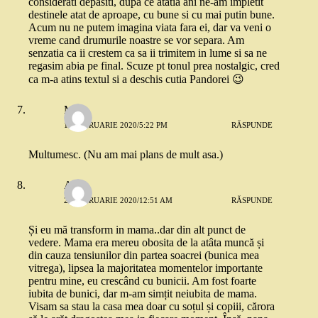
considerati depasiti, dupa ce atatia ani ne-am impletit
destinele atat de aproape, cu bune si cu mai putin bune.
Acum nu ne putem imagina viata fara ei, dar va veni o
vreme cand drumurile noastre se vor separa. Am
senzatia ca ii crestem ca sa ii trimitem in lume si sa ne
regasim abia pe final. Scuze pt tonul prea nostalgic, cred
ca m-a atins textul si a deschis cutia Pandorei 😉
M
19 FEBRUARIE 2020/5:22 PM
RĂSPUNDE
Multumesc. (Nu am mai plans de mult asa.)
Ana
27 FEBRUARIE 2020/12:51 AM
RĂSPUNDE
Și eu mă transform in mama..dar din alt punct de
vedere. Mama era mereu obosita de la atâta muncă și
din cauza tensiunilor din partea soacrei (bunica mea
vitrega), lipsea la majoritatea momentelor importante
pentru mine, eu crescând cu bunicii. Am fost foarte
iubita de bunici, dar m-am simțit neiubita de mama.
Visam sa stau la casa mea doar cu soțul și copiii, cărora