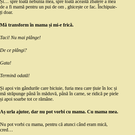
Și… spre toată nebunia mea, spre toată această zbatere a mea
de a fi mamă pentru un pui de om , ghicește ce fac. Închipuie-
ți doar.
Mă transform în mama și mi-e frică.
Taci! Nu mai plânge!
De ce plângi?
Gata!
Termină odată!
Și apoi vin gândurile care biciuie, furia mea care țiuie în loc și
mă străpunge până în măduvă, până în carne, se ridică pe piele
și apoi soarbe tot ce rămâne.
Aș urla ajutor, dar nu pot vorbi cu mama. Cu mama mea.
Nu pot vorbi cu mama, pentru că atunci când eram mică,
cred…