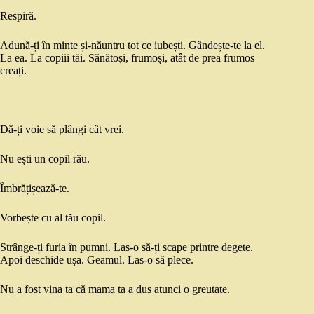
Respiră.
Adună-ți în minte și-năuntru tot ce iubești. Gândește-te la el.
La ea. La copiii tăi. Sănătoși, frumoși, atât de prea frumos
creați.
Dă-ți voie să plângi cât vrei.
Nu ești un copil rău.
Îmbrățișează-te.
Vorbește cu al tău copil.
Strânge-ți furia în pumni. Las-o să-ți scape printre degete.
Apoi deschide ușa. Geamul. Las-o să plece.
Nu a fost vina ta că mama ta a dus atunci o greutate.