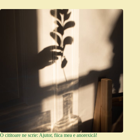
O cititoare ne scrie: Ajutor, fiica mea e anorexică!