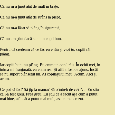
Că nu m-a ținut atât de mult în brațe,
Că nu m-a ținut atât de strâns la piept,
Că nu m-a lăsat să plâng în siguranță,
Că nu am știut dacă sunt un copil bun-
Pentru că credeam că ce fac eu e rău și vezi tu, copiii răi
plâng.
Iar copiii buni nu plâng. Eu eram un copil rău. În ochii mei, în
inima-mi franjurată, eu eram rea. Și atât a fost de ajuns. Încât
să nu suport plânsetul lui. Al copilașului meu. Acum. Aici și
acum.
Ce pot să fac? Să țip la mama? Să o întreb de ce? Nu. Eu știu
că i-a fost greu. Prea greu. Eu știu că a făcut așa cum a putut
mai bine, atât cât a putut mai mult, așa cum a crezut.