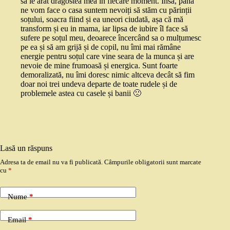
să le arăt dragostea mea in fiecare moment. Însă, pana
ne vom face o casa suntem nevoiți să stăm cu părinții
soțului, soacra fiind și ea uneori ciudată, așa că mă
transform și eu in mama, iar lipsa de iubire îl face să
sufere pe soțul meu, deoarece încercând sa o mulțumesc
pe ea și să am grijă și de copil, nu îmi mai rămâne
energie pentru soțul care vine seara de la munca și are
nevoie de mine frumoasă și energica. Sunt foarte
demoralizată, nu îmi doresc nimic altceva decât să fim
doar noi trei undeva departe de toate rudele și de
problemele astea cu casele și banii 🙁
Lasă un răspuns
Adresa ta de email nu va fi publicată.
Câmpurile obligatorii sunt marcate
cu
*
Nume
*
Email
*