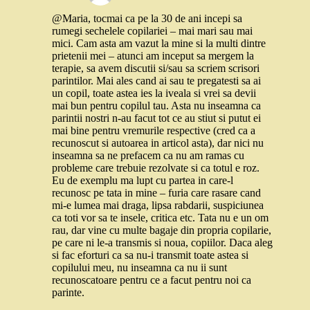
@Maria, tocmai ca pe la 30 de ani incepi sa
rumegi sechelele copilariei – mai mari sau mai
mici. Cam asta am vazut la mine si la multi dintre
prietenii mei – atunci am inceput sa mergem la
terapie, sa avem discutii si/sau sa scriem scrisori
parintilor. Mai ales cand ai sau te pregatesti sa ai
un copil, toate astea ies la iveala si vrei sa devii
mai bun pentru copilul tau. Asta nu inseamna ca
parintii nostri n-au facut tot ce au stiut si putut ei
mai bine pentru vremurile respective (cred ca a
recunoscut si autoarea in articol asta), dar nici nu
inseamna sa ne prefacem ca nu am ramas cu
probleme care trebuie rezolvate si ca totul e roz.
Eu de exemplu ma lupt cu partea in care-l
recunosc pe tata in mine – furia care rasare cand
mi-e lumea mai draga, lipsa rabdarii, suspiciunea
ca toti vor sa te insele, critica etc. Tata nu e un om
rau, dar vine cu multe bagaje din propria copilarie,
pe care ni le-a transmis si noua, copiilor. Daca aleg
si fac eforturi ca sa nu-i transmit toate astea si
copilului meu, nu inseamna ca nu ii sunt
recunoscatoare pentru ce a facut pentru noi ca
parinte.