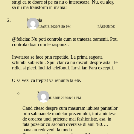
strigi ca te doare si pe ea nu o intereseaza. Nu, eu aleg
sa nu ma transform in mama!
Mihaela
17 FEBRUARIE 2020/3:50 PM
RĂSPUNDE
@felicita: Nu poti controla cum te trateaza oamenii. Poti
controla doar cum le raspunzi.
Invatarea se face prin repetitie. La prima sageata
schimbi subiectul. Spui clar ca nu discuti despre asta. Te
ridici si pleci. Inchizi telefonul. Iar si iar. Fara exceptii.
O sa vezi ca treptat va renunta la ele.
Maria
17 FEBRUARIE 2020/8:01 PM
Cand citesc despre cum masuram iubirea parintilor
prin sabloanele modelor prezentului, imi amintesc
de oroarea unei prietene mai fashioniste, asa, in
fata pozelor cu sacouri oversize di anii ’80….
pana au redevenit la moda.