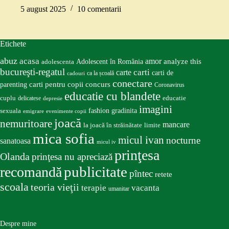
5 august 2025
10 comentarii
Etichete
abuz
acasa
amor
Adolescent în România
analyze this
adolescenta
bucureşti-regatul
carte
carti
carti de
ca la școală
cadouri
conectare
carti pentru copii
concurs
parenting
Coronavirus
educatie cu blandete
educatie
cuplu
delicatese
depresie
imagini
fashion
gradinita
sexuala
emigrare
evenimente copii
joacă
nemuritoare
mancare
la joacă în străinătate
limite
mica sofia
micul ivan
nocturne
sanatoasa
micul iv
prinţesa
Olanda
prinţesa nu apreciază
publicitate
recomandă
pîntec
retete
scoala
teoria vieţii
terapie
vacanta
umanitar
Despre mine