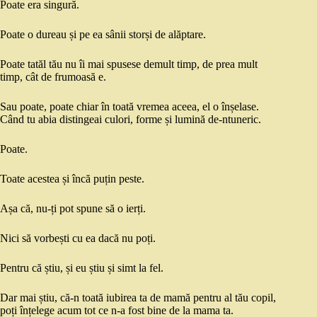
Poate era singură.
Poate o dureau și pe ea sânii storși de alăptare.
Poate tatăl tău nu îi mai spusese demult timp, de prea mult
timp, cât de frumoasă e.
Sau poate, poate chiar în toată vremea aceea, el o înșelase.
Când tu abia distingeai culori, forme și lumină de-ntuneric.
Poate.
Toate acestea și încă puțin peste.
Așa că, nu-ți pot spune să o ierți.
Nici să vorbești cu ea dacă nu poți.
Pentru că știu, și eu știu și simt la fel.
Dar mai știu, că-n toată iubirea ta de mamă pentru al tău copil,
poți înțelege acum tot ce n-a fost bine de la mama ta.