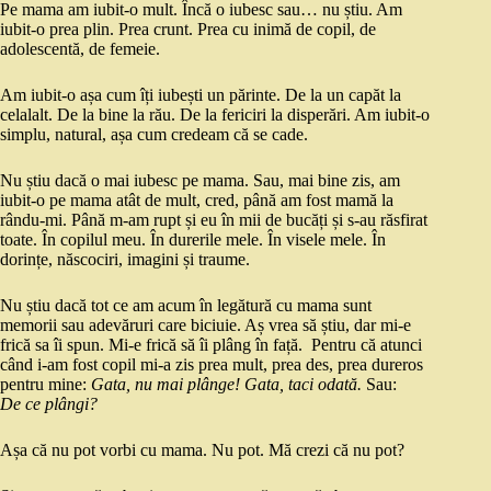
Pe mama am iubit-o mult. Încă o iubesc sau… nu știu. Am
iubit-o prea plin. Prea crunt. Prea cu inimă de copil, de
adolescentă, de femeie.
Am iubit-o așa cum îți iubești un părinte. De la un capăt la
celalalt. De la bine la rău. De la fericiri la disperări. Am iubit-o
simplu, natural, așa cum credeam că se cade.
Nu știu dacă o mai iubesc pe mama. Sau, mai bine zis, am
iubit-o pe mama atât de mult, cred, până am fost mamă la
rându-mi. Până m-am rupt și eu în mii de bucăți și s-au răsfirat
toate. În copilul meu. În durerile mele. În visele mele. În
dorințe, născociri, imagini și traume.
Nu știu dacă tot ce am acum în legătură cu mama sunt
memorii sau adevăruri care biciuie. Aș vrea să știu, dar mi-e
frică sa îi spun. Mi-e frică să îi plâng în față. Pentru că atunci
când i-am fost copil mi-a zis prea mult, prea des, prea dureros
pentru mine:
Gata, nu mai plânge! Gata, taci odată.
Sau:
De ce plângi?
Așa că nu pot vorbi cu mama. Nu pot. Mă crezi că nu pot?