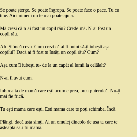
Se poate șterge. Se poate îngropa. Se poate face o pace. Tu cu
tine. Aici nimeni nu te mai poate ajuta.
Mă crezi că n-ai fost un copil rău? Crede-mă. N-ai fost un
copil rău.
Ah. Și încă ceva. Cum crezi că ai fi putut să-ți iubești așa
copilul? Dacă ai fi fost tu însăți un copil rău? Cum?
Așa cum îl iubești tu- de la un capăt al lumii la celălalt?
N-ai fi avut cum.
Iubirea ta de mamă care ești acum e prea, prea puternică. Nu-ți
mai fie frică.
Tu ești mama care ești. Ești mama care te poți schimba. Încă.
Plângi, dacă asta simți. Ai un omuleț dincolo de ușa ta care te
așteaptă să-i fii mamă.