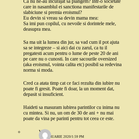
Ca nu ne-au incurajat sa plangem? Intr-o societate
care in nasamblul ei sanctiona manifestarile de
slabiciune si premia eroismul?
Eu devin si vreau sa devin mama mea:
Sa imi pun copilul, cu nevoile si dorintele mele,
deasupra mea.
Sa ma uit la lumea din jur, sa vad cum il pot ajuta
sa se integreze – si aici dai cu zarul, ca tu il
pregatesti acum pentru o lume de peste 20 de ani
pe care nu o cunosti. In care sacourile oversized
(aka eroismul, vointa calita etc) posibil sa redevina
norma si moda.
Cred ca atata timp cat ce faci rezulta din iubire nu
poate fi gresit. Poate fi doar, la un moment dat,
depasit si insuficient.
Haideti sa masuram iubirea parintilor cu inima nu
cu mintea. Si nu, un om de 30 de ani + nu mai
poate da vina pe parinti pentru tot ceea ce este.
V.
18 FEBRUARIE 2020/1:59 PM