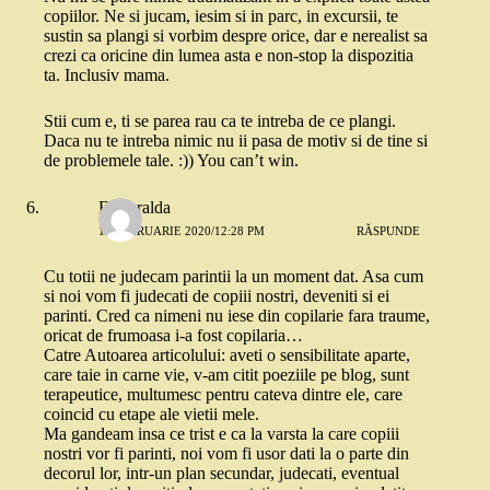
copiilor. Ne si jucam, iesim si in parc, in excursii, te
sustin sa plangi si vorbim despre orice, dar e nerealist sa
crezi ca oricine din lumea asta e non-stop la dispozitia
ta. Inclusiv mama.
Stii cum e, ti se parea rau ca te intreba de ce plangi.
Daca nu te intreba nimic nu ii pasa de motiv si de tine si
de problemele tale. :)) You can’t win.
Esmeralda
19 FEBRUARIE 2020/12:28 PM
RĂSPUNDE
Cu totii ne judecam parintii la un moment dat. Asa cum
si noi vom fi judecati de copiii nostri, deveniti si ei
parinti. Cred ca nimeni nu iese din copilarie fara traume,
oricat de frumoasa i-a fost copilaria…
Catre Autoarea articolului: aveti o sensibilitate aparte,
care taie in carne vie, v-am citit poeziile pe blog, sunt
terapeutice, multumesc pentru cateva dintre ele, care
coincid cu etape ale vietii mele.
Ma gandeam insa ce trist e ca la varsta la care copiii
nostri vor fi parinti, noi vom fi usor dati la o parte din
decorul lor, intr-un plan secundar, judecati, eventual