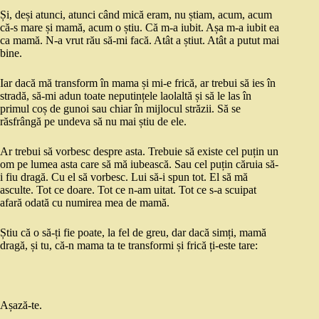
Și, deși atunci, atunci când mică eram, nu știam, acum, acum
că-s mare și mamă, acum o știu. Că m-a iubit. Așa m-a iubit ea
ca mamă. N-a vrut rău să-mi facă. Atât a știut. Atât a putut mai
bine.
Iar dacă mă transform în mama și mi-e frică, ar trebui să ies în
stradă, să-mi adun toate neputințele laolaltă și să le las în
primul coș de gunoi sau chiar în mijlocul străzii. Să se
răsfrângă pe undeva să nu mai știu de ele.
Ar trebui să vorbesc despre asta. Trebuie să existe cel puțin un
om pe lumea asta care să mă iubească. Sau cel puțin căruia să-
i fiu dragă. Cu el să vorbesc. Lui să-i spun tot. El să mă
asculte. Tot ce doare. Tot ce n-am uitat. Tot ce s-a scuipat
afară odată cu numirea mea de mamă.
Știu că o să-ți fie poate, la fel de greu, dar dacă simți, mamă
dragă, și tu, că-n mama ta te transformi și frică ți-este tare:
Așază-te.