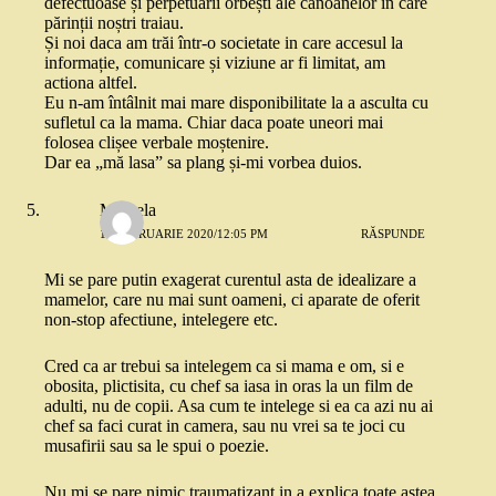
defectuoase și perpetuării orbești ale canoanelor in care
părinții noștri traiau.
Și noi daca am trăi într-o societate in care accesul la
informație, comunicare și viziune ar fi limitat, am
actiona altfel.
Eu n-am întâlnit mai mare disponibilitate la a asculta cu
sufletul ca la mama. Chiar daca poate uneori mai
folosea clișee verbale moștenire.
Dar ea „mă lasa” sa plang și-mi vorbea duios.
Mihaela
18 FEBRUARIE 2020/12:05 PM
RĂSPUNDE
Mi se pare putin exagerat curentul asta de idealizare a
mamelor, care nu mai sunt oameni, ci aparate de oferit
non-stop afectiune, intelegere etc.
Cred ca ar trebui sa intelegem ca si mama e om, si e
obosita, plictisita, cu chef sa iasa in oras la un film de
adulti, nu de copii. Asa cum te intelege si ea ca azi nu ai
chef sa faci curat in camera, sau nu vrei sa te joci cu
musafirii sau sa le spui o poezie.
Nu mi se pare nimic traumatizant in a explica toate astea