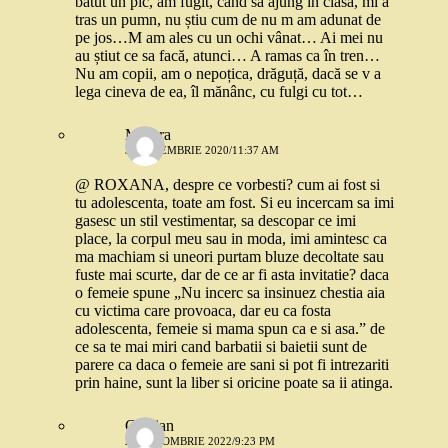
bătut un pic, am fugit, când sa ajung în clasa, mi a
tras un pumn, nu știu cum de nu m am adunat de
pe jos…M am ales cu un ochi vânat… Ai mei nu
au știut ce sa facă, atunci… A ramas ca în tren…
Nu am copii, am o nepoțica, drăguță, dacă se v a
lega cineva de ea, îl mănânc, cu fulgi cu tot…
Morera
3 SEPTEMBRIE 2020/11:37 AM
@ ROXANA, despre ce vorbesti? cum ai fost si
tu adolescenta, toate am fost. Si eu incercam sa imi
gasesc un stil vestimentar, sa descopar ce imi
place, la corpul meu sau in moda, imi amintesc ca
ma machiam si uneori purtam bluze decoltate sau
fuste mai scurte, dar de ce ar fi asta invitatie? daca
o femeie spune „Nu incerc sa insinuez chestia aia
cu victima care provoaca, dar eu ca fosta
adolescenta, femeie si mama spun ca e si asa.” de
ce sa te mai miri cand barbatii si baietii sunt de
parere ca daca o femeie are sani si pot fi intrezariti
prin haine, sunt la liber si oricine poate sa ii atinga.
Cristian
21 OCTOMBRIE 2022/9:23 PM