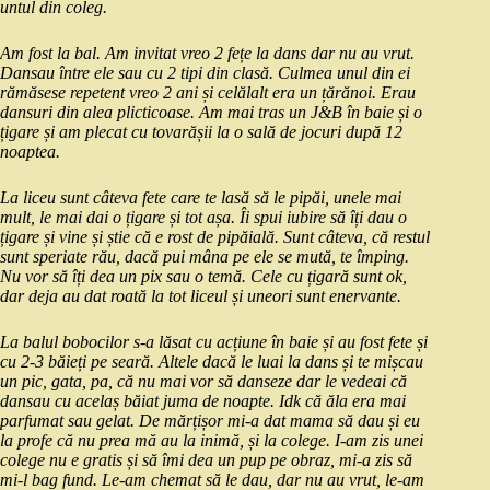
untul din coleg.
Am fost la bal. Am invitat vreo 2 fețe la dans dar nu au vrut.
Dansau între ele sau cu 2 tipi din clasă. Culmea unul din ei
rămăsese repetent vreo 2 ani și celălalt era un țărănoi. Erau
dansuri din alea plicticoase. Am mai tras un J&B în baie și o
țigare și am plecat cu tovarășii la o sală de jocuri după 12
noaptea.
La liceu sunt câteva fete care te lasă să le pipăi, unele mai
mult, le mai dai o țigare și tot așa. Îi spui iubire să îți dau o
țigare și vine și știe că e rost de pipăială. Sunt câteva, că restul
sunt speriate rău, dacă pui mâna pe ele se mută, te împing.
Nu vor să îți dea un pix sau o temă. Cele cu țigară sunt ok,
dar deja au dat roată la tot liceul și uneori sunt enervante.
La balul bobocilor s-a lăsat cu acțiune în baie și au fost fete și
cu 2-3 băieți pe seară. Altele dacă le luai la dans și te mișcau
un pic, gata, pa, că nu mai vor să danseze dar le vedeai că
dansau cu acelaș băiat juma de noapte. Idk că ăla era mai
parfumat sau gelat. De mărțișor mi-a dat mama să dau și eu
la profe că nu prea mă au la inimă, și la colege. I-am zis unei
colege nu e gratis și să îmi dea un pup pe obraz, mi-a zis să
mi-l bag fund. Le-am chemat să le dau, dar nu au vrut, le-am