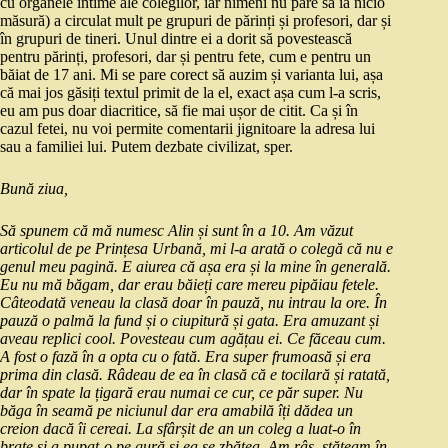
cu organele intime ale colegilor, iar nimeni nu pare să ia nicio
măsură) a circulat mult pe grupuri de părinți și profesori, dar și
în grupuri de tineri. Unul dintre ei a dorit să povestească
pentru părinți, profesori, dar și pentru fete, cum e pentru un
băiat de 17 ani. Mi se pare corect să auzim și varianta lui, așa
că mai jos găsiți textul primit de la el, exact așa cum l-a scris,
eu am pus doar diacritice, să fie mai ușor de citit. Ca și în
cazul fetei, nu voi permite comentarii jignitoare la adresa lui
sau a familiei lui. Putem dezbate civilizat, sper.
Bună ziua,
Să spunem că mă numesc Alin și sunt în a 10. Am văzut
articolul de pe Prințesa Urbană, mi l-a arată o colegă că nu e
genul meu pagină. E aiurea că așa era și la mine în generală.
Eu nu mă băgam, dar erau băieți care mereu pipăiau fetele.
Câteodată veneau la clasă doar în pauză, nu intrau la ore. În
pauză o palmă la fund și o ciupitură și gata. Era amuzant și
aveau replici cool. Povesteau cum agățau ei. Ce făceau cum.
A fost o fază în a opta cu o fată. Era super frumoasă și era
prima din clasă. Râdeau de ea în clasă că e tocilară și ratată,
dar în spate la țigară erau numai ce cur, ce păr super. Nu
băga în seamă pe niciunul dar era amabilă îți dădea un
creion dacă îi cereai. La sfârșit de an un coleg a luat-o în
brațe și a pupat-o pe gură și ea se zbătea. Am râs, stăteam în