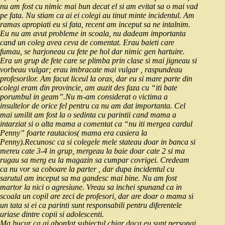
nu am fost cu nimic mai bun decat el si am evitat sa o mai vad
pe fata. Nu stiam ca ai ei colegi au tinut minte incidentul. Am
ramas apropiati eu si fata, recent am inceput sa ne intalnim.
Eu nu am avut probleme in scoala, nu dadeam importanta
cand un coleg avea ceva de comentat. Erau baieti care
fumau, se harjoneau cu fete pe hol dar nimic gen hartuire.
Era un grup de fete care se plimba prin clase si mai jigneau si
vorbeau vulgar; erau imbracate mai vulgar , raspundeau
profesorilor. Am facut liceul la oras, dar eu si mare parte din
colegi eram din provincie, am auzit des faza cu “iti bate
porumbul in geam”.Nu m-am considerat o victima a
insultelor de orice fel pentru ca nu am dat importanta. Cel
mai umilit am fost la o sedinta cu parintii cand mama a
intarziat si o alta mama a comentat ca “nu iti mergea cardul
Penny” foarte rautacios( mama era casiera la
Penny).Recunosc ca si colegele mele stateau doar in banca si
mereu cate 3-4 in grup, mergeau la baie doar cate 2 si ma
rugau sa merg eu la magazin sa cumpar covrigei. Credeam
ca nu vor sa coboare la parter , dar dupa incidentul cu
sarutul am inceput sa ma gandesc mai bine. Nu am fost
martor la nici o agresiune. Vreau sa inchei spunand ca in
scoala un copil are zeci de profesori, dar are doar o mama si
un tata si ei ca parinti sunt responsabili pentru diferentele
uriase dintre copii si adolescenti.
Ma bucur ca ai abordat subiectul chiar daca eu sunt personaj