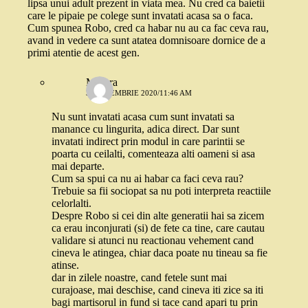
lipsa unui adult prezent in viata mea. Nu cred ca baietii
care le pipaie pe colege sunt invatati acasa sa o faca.
Cum spunea Robo, cred ca habar nu au ca fac ceva rau,
avand in vedere ca sunt atatea domnisoare dornice de a
primi atentie de acest gen.
Morera
3 SEPTEMBRIE 2020/11:46 AM
Nu sunt invatati acasa cum sunt invatati sa
manance cu lingurita, adica direct. Dar sunt
invatati indirect prin modul in care parintii se
poarta cu ceilalti, comenteaza alti oameni si asa
mai departe.
Cum sa spui ca nu ai habar ca faci ceva rau?
Trebuie sa fii sociopat sa nu poti interpreta reactiile
celorlalti.
Despre Robo si cei din alte generatii hai sa zicem
ca erau inconjurati (si) de fete ca tine, care cautau
validare si atunci nu reactionau vehement cand
cineva le atingea, chiar daca poate nu tineau sa fie
atinse.
dar in zilele noastre, cand fetele sunt mai
curajoase, mai deschise, cand cineva iti zice sa iti
bagi martisorul in fund si tace cand apari tu prin