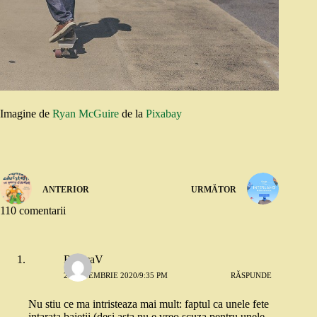
Imagine de
Ryan McGuire
de la
Pixabay
ANTERIOR
URMĂTOR
110 comentarii
RalucaV
2 SEPTEMBRIE 2020/9:35 PM
RĂSPUNDE
Nu stiu ce ma intristeaza mai mult: faptul ca unele fete
intarata baietii (desi asta nu e vreo scuza pentru unele