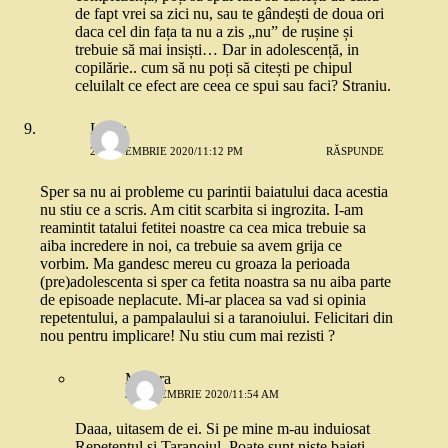
de fapt vrei sa zici nu, sau te gândești de doua ori
daca cel din fața ta nu a zis „nu” de rușine și
trebuie să mai insiști… Dar in adolescență, in
copilărie.. cum să nu poți să citești pe chipul
celuilalt ce efect are ceea ce spui sau faci? Straniu.
Laura
2 SEPTEMBRIE 2020/11:12 PM
RĂSPUNDE
Sper sa nu ai probleme cu parintii baiatului daca acestia
nu stiu ce a scris. Am citit scarbita si ingrozita. I-am
reamintit tatalui fetitei noastre ca cea mica trebuie sa
aiba incredere in noi, ca trebuie sa avem grija ce
vorbim. Ma gandesc mereu cu groaza la perioada
(pre)adolescenta si sper ca fetita noastra sa nu aiba parte
de episoade neplacute. Mi-ar placea sa vad si opinia
repetentului, a pampalaului si a taranoiului. Felicitari din
nou pentru implicare! Nu stiu cum mai rezisti ?
Morera
3 SEPTEMBRIE 2020/11:54 AM
Daaa, uitasem de ei. Si pe mine m-au induiosat
Repetentul si Taranoiul. Poate sunt niste baieti