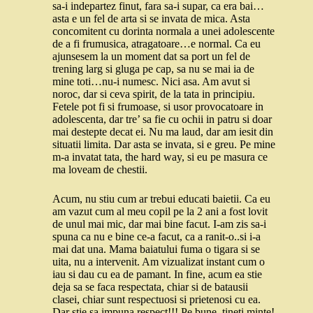
sa-i indepartez finut, fara sa-i supar, ca era bai…
asta e un fel de arta si se invata de mica. Asta
concomitent cu dorinta normala a unei adolescente
de a fi frumusica, atragatoare…e normal. Ca eu
ajunsesem la un moment dat sa port un fel de
trening larg si gluga pe cap, sa nu se mai ia de
mine toti…nu-i numesc. Nici asa. Am avut si
noroc, dar si ceva spirit, de la tata in principiu.
Fetele pot fi si frumoase, si usor provocatoare in
adolescenta, dar tre’ sa fie cu ochii in patru si doar
mai destepte decat ei. Nu ma laud, dar am iesit din
situatii limita. Dar asta se invata, si e greu. Pe mine
m-a invatat tata, the hard way, si eu pe masura ce
ma loveam de chestii.
Acum, nu stiu cum ar trebui educati baietii. Ca eu
am vazut cum al meu copil pe la 2 ani a fost lovit
de unul mai mic, dar mai bine facut. I-am zis sa-i
spuna ca nu e bine ce-a facut, ca a ranit-o..si i-a
mai dat una. Mama baiatului fuma o tigara si se
uita, nu a intervenit. Am vizualizat instant cum o
iau si dau cu ea de pamant. In fine, acum ea stie
deja sa se faca respectata, chiar si de batausii
clasei, chiar sunt respectuosi si prietenosi cu ea.
Dar stie sa impuna respect!!! Pe bune, tineti minte!