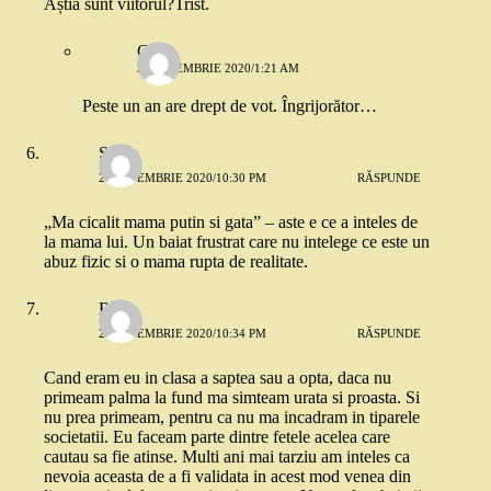
Ăștia sunt viitorul?Trist.
Cati
3 SEPTEMBRIE 2020/1:21 AM
Peste un an are drept de vot. Îngrijorător…
Sonia
2 SEPTEMBRIE 2020/10:30 PM
RĂSPUNDE
„Ma cicalit mama putin si gata” – aste e ce a inteles de
la mama lui. Un baiat frustrat care nu intelege ce este un
abuz fizic si o mama rupta de realitate.
Rox
2 SEPTEMBRIE 2020/10:34 PM
RĂSPUNDE
Cand eram eu in clasa a saptea sau a opta, daca nu
primeam palma la fund ma simteam urata si proasta. Si
nu prea primeam, pentru ca nu ma incadram in tiparele
societatii. Eu faceam parte dintre fetele acelea care
cautau sa fie atinse. Multi ani mai tarziu am inteles ca
nevoia aceasta de a fi validata in acest mod venea din