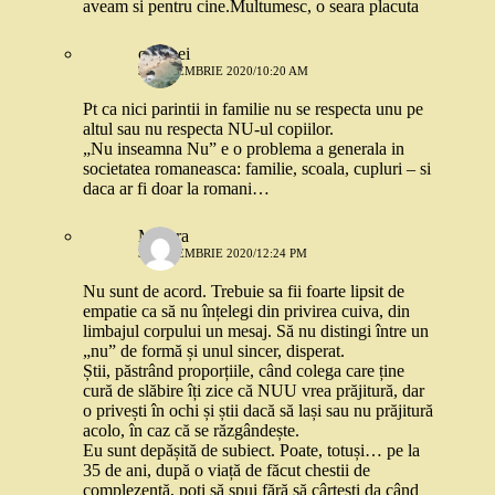
aveam si pentru cine.Multumesc, o seara placuta
o femei
3 SEPTEMBRIE 2020/10:20 AM
Pt ca nici parintii in familie nu se respecta unu pe
altul sau nu respecta NU-ul copiilor.
„Nu inseamna Nu” e o problema a generala in
societatea romaneasca: familie, scoala, cupluri – si
daca ar fi doar la romani…
Morera
3 SEPTEMBRIE 2020/12:24 PM
Nu sunt de acord. Trebuie sa fii foarte lipsit de
empatie ca să nu înțelegi din privirea cuiva, din
limbajul corpului un mesaj. Să nu distingi între un
„nu” de formă și unul sincer, disperat.
Știi, păstrând proporțiile, când colega care ține
cură de slăbire îți zice că NUU vrea prăjitură, dar
o privești în ochi și știi dacă să lași sau nu prăjitură
acolo, în caz că se răzgândește.
Eu sunt depășită de subiect. Poate, totuși… pe la
35 de ani, după o viață de făcut chestii de
complezență, poți să spui fără să cârtești da când