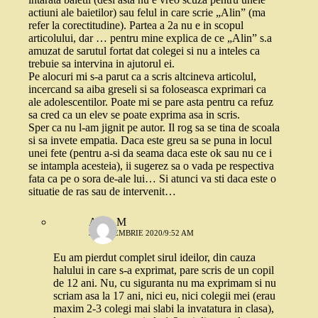
actiuni ale baietilor) sau felul in care scrie „Alin” (ma
refer la corectitudine). Partea a 2a nu e in scopul
articolului, dar … pentru mine explica de ce „Alin” s.a
amuzat de sarutul fortat dat colegei si nu a inteles ca
trebuie sa intervina in ajutorul ei.
Pe alocuri mi s-a parut ca a scris altcineva articolul,
incercand sa aiba greseli si sa foloseasca exprimari ca
ale adolescentilor. Poate mi se pare asta pentru ca refuz
sa cred ca un elev se poate exprima asa in scris.
Sper ca nu l-am jignit pe autor. Il rog sa se tina de scoala
si sa invete empatia. Daca este greu sa se puna in locul
unei fete (pentru a-si da seama daca este ok sau nu ce i
se intampla acesteia), ii sugerez sa o vada pe respectiva
fata ca pe o sora de-ale lui… Si atunci va sti daca este o
situatie de ras sau de intervenit…
Alina M
3 SEPTEMBRIE 2020/9:52 AM
Eu am pierdut complet sirul ideilor, din cauza
halului in care s-a exprimat, pare scris de un copil
de 12 ani. Nu, cu siguranta nu ma exprimam si nu
scriam asa la 17 ani, nici eu, nici colegii mei (erau
maxim 2-3 colegi mai slabi la invatatura in clasa),