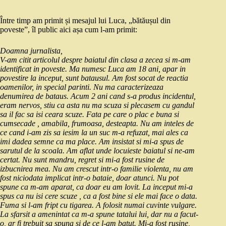
Între timp am primit și mesajul lui Luca, „bătăușul din
poveste”, îl public aici așa cum l-am primit:
Doamna jurnalista,
V-am citit articolul despre baiatul din clasa a zecea si m-am
identificat in poveste. Ma numesc Luca am 18 ani, apar in
povestire la inceput, sunt batausul. Am fost socat de reactia
oamenilor, in special parinti. Nu ma caracterizeaza
denumirea de bataus. Acum 2 ani cand s-a produs incidentul,
eram nervos, stiu ca asta nu ma scuza si plecasem cu gandul
sa il fac sa isi ceara scuze. Fata pe care o plac e buna si
cumsecade , amabila, frumoasa, desteapta. Nu am inteles de
ce cand i-am zis sa iesim la un suc m-a refuzat, mai ales ca
imi dadea semne ca ma place. Am insistat si mi-a spus de
sarutul de la scoala. Am aflat unde locuieste baiatul si ne-am
certat. Nu sunt mandru, regret si mi-a fost rusine de
izbucnirea mea. Nu am crescut intr-o familie violenta, nu am
fost niciodata implicat intr-o bataie, doar atunci. Nu pot
spune ca m-am aparat, ca doar eu am lovit. La inceput mi-a
spus ca nu isi cere scuze , ca a fost bine si ele mai face o data.
Fuma si l-am fript cu tigarea. A folosit numai cuvinte vulgare.
La sfarsit a amenintat ca m-a spune tatalui lui, dar nu a facut-
o, ar fi trebuit sa spuna si de ce l-am batut. Mi-a fost rusine,