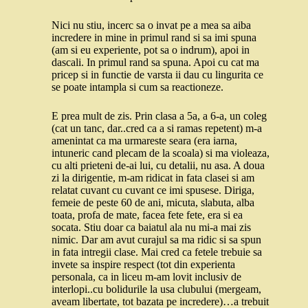
Nici nu stiu, incerc sa o invat pe a mea sa aiba
incredere in mine in primul rand si sa imi spuna
(am si eu experiente, pot sa o indrum), apoi in
dascali. In primul rand sa spuna. Apoi cu cat ma
pricep si in functie de varsta ii dau cu lingurita ce
se poate intampla si cum sa reactioneze.
E prea mult de zis. Prin clasa a 5a, a 6-a, un coleg
(cat un tanc, dar..cred ca a si ramas repetent) m-a
amenintat ca ma urmareste seara (era iarna,
intuneric cand plecam de la scoala) si ma violeaza,
cu alti prieteni de-ai lui, cu detalii, nu asa. A doua
zi la dirigentie, m-am ridicat in fata clasei si am
relatat cuvant cu cuvant ce imi spusese. Diriga,
femeie de peste 60 de ani, micuta, slabuta, alba
toata, profa de mate, facea fete fete, era si ea
socata. Stiu doar ca baiatul ala nu mi-a mai zis
nimic. Dar am avut curajul sa ma ridic si sa spun
in fata intregii clase. Mai cred ca fetele trebuie sa
invete sa inspire respect (tot din experienta
personala, ca in liceu m-am lovit inclusiv de
interlopi..cu bolidurile la usa clubului (mergeam,
aveam libertate, tot bazata pe incredere)…a trebuit