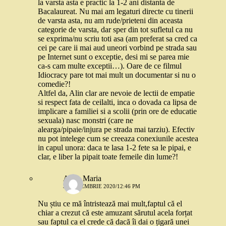
la varsta asta e practic la 1-2 ani distanta de
Bacalaureat. Nu mai am legaturi directe cu tinerii
de varsta asta, nu am rude/prieteni din aceasta
categorie de varsta, dar sper din tot sufletul ca nu
se exprima/nu scriu toti asa (am preferat sa cred ca
cei pe care ii mai aud uneori vorbind pe strada sau
pe Internet sunt o exceptie, desi mi se parea mie
ca-s cam multe exceptii…). Oare de ce filmul
Idiocracy pare tot mai mult un documentar si nu o
comedie?!
Altfel da, Alin clar are nevoie de lectii de empatie
si respect fata de ceilalti, inca o dovada ca lipsa de
implicare a familiei si a scolii (prin ore de educatie
sexuala) nasc monstri (care ne
alearga/pipaie/injura pe strada mai tarziu). Efectiv
nu pot intelege cum se creeaza conexiunile acestea
in capul unora: daca te lasa 1-2 fete sa le pipai, e
clar, e liber la pipait toate femeile din lume?!
Alina Maria
3 SEPTEMBRIE 2020/12:46 PM
Nu știu ce mă întristează mai mult,faptul că el
chiar a crezut că este amuzant sărutul acela forțat
sau faptul ca el crede că dacă îi dai o țigară unei