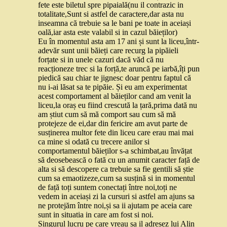
fete este biletul spre pipaială(nu il contrazic in
totalitate,Sunt si astfel de caractere,dar asta nu
inseamna că trebuie sa le bani pe toate in aceiași
oală,iar asta este valabil si in cazul băieților)
Eu în momentul asta am 17 ani și sunt la liceu,într-
adevăr sunt unii băieți care recurg la pipăieli
forțate si in unele cazuri dacă văd că nu
reacționeze trec si la forță,te aruncă pe iarbă,îți pun
piedică sau chiar te jignesc doar pentru faptul că
nu i-ai lăsat sa te pipăie. Și eu am experimentat
acest comportament al băieților cand am venit la
liceu,la oraș eu fiind crescută la țară,prima dată nu
am știut cum să mă comport sau cum să mă
protejeze de ei,dar din fericire am avut parte de
susținerea multor fete din liceu care erau mai mai
ca mine si odată cu trecere anilor si
comportamentul băieților s-a schimbat,au învățat
să deosebească o fată cu un anumit caracter față de
alta si să descopere ca trebuie sa fie gentili să știe
cum sa emaotizeze,cum sa susțină si in momentul
de față toți suntem conectați între noi,toți ne
vedem in aceiași zi la cursuri si astfel am ajuns sa
ne protejăm între noi,și sa ii ajutam pe aceia care
sunt in situatia in care am fost si noi.
Singurul lucru pe care vreau sa il adresez lui Alin