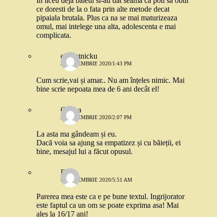
In liceu deja baietii si-au dat seama ca poti sa obtii
ce doresti de la o fata prin alte metode decat
pipaiala brutala. Plus ca na se mai maturizeaza
omul, mai intelege una alta, adolescenta e mai
complicata.
eusuntnicku
3 SEPTEMBRIE 2020/1:43 PM
Cum scrie,vai și amar.. Nu am înțeles nimic. Mai
bine scrie nepoata mea de 6 ani decât el!
Corina
3 SEPTEMBRIE 2020/2:07 PM
La asta ma gândeam și eu.
Dacă voia sa ajung sa empatizez și cu băieții, ei
bine, mesajul lui a făcut opusul.
Dana
6 SEPTEMBRIE 2020/5:51 AM
Parerea mea este ca e pe bune textul. Ingrijorator
este faptul ca un om se poate exprima asa! Mai
ales la 16/17 ani!