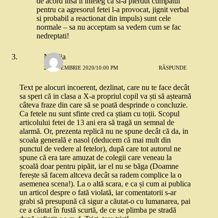
de acord insa il inteleg ca si-a pierdut cumpatul
pentru ca agresorul fetei l-a provocat, jignit verbal
si probabil a reactionat din impuls) sunt cele
normale – sa nu acceptam sa vedem cum se fac
nedreptati!
Natalia
2 SEPTEMBRIE 2020/10:00 PM
RĂSPUNDE
Text pe alocuri incoerent, dezlinat, care nu te face decât
sa speri că in clasa a X-a propriul copil va ști să aștearnă
câteva fraze din care să se poată desprinde o concluzie.
Ca fetele nu sunt sfinte cred ca știam cu toții. Scopul
articolului fetei de 13 ani era să tragă un semnal de
alarmă. Or, prezenta replică nu ne spune decât că da, in
scoala generală e nasol (deducem că mai mult din
punctul de vedere al fetelor), după care tot autorul ne
spune că era tare amuzat de colegii care veneau la
școală doar pentru pipăit, iar el nu se băga (Doamne
ferește să facem altceva decât sa radem complice la o
asemenea scena!). La o altă scara, e ca și cum ai publica
un articol despre o fată violată, iar comentatorii s-ar
grabi să presupună că sigur a căutat-o cu lumanarea, pai
ce a căutat în fustă scurtă, de ce se plimba pe stradă