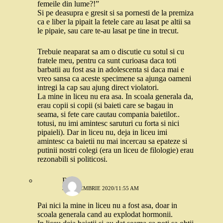
femeile din lume?!”
Si pe deasupra e gresit si sa pornesti de la premiza
ca e liber la pipait la fetele care au lasat pe altii sa
le pipaie, sau care te-au lasat pe tine in trecut.
Trebuie neaparat sa am o discutie cu sotul si cu
fratele meu, pentru ca sunt curioasa daca toti
barbatii au fost asa in adolescenta si daca mai e
vreo sansa ca aceste specimene sa ajunga oameni
intregi la cap sau ajung direct violatori.
La mine in liceu nu era asa. In scoala generala da,
erau copii si copii (si baieti care se bagau in
seama, si fete care cautau compania baietilor..
totusi, nu imi amintesc saruturi cu forta si nici
pipaieli). Dar in liceu nu, deja in liceu imi
amintesc ca baietii nu mai incercau sa epateze si
putinii nostri colegi (era un liceu de filologie) erau
rezonabili si politicosi.
Robo
3 SEPTEMBRIE 2020/11:55 AM
Pai nici la mine in liceu nu a fost asa, doar in
scoala generala cand au explodat hormonii.