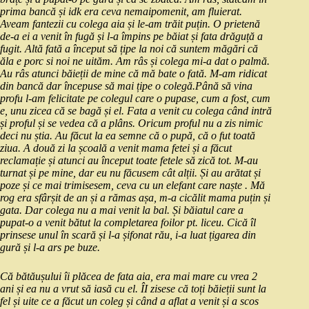
prima bancă și idk era ceva nemaipomenit, am fluierat.
Aveam fantezii cu colega aia și le-am trăit puțin. O prietenă
de-a ei a venit în fugă și l-a împins pe băiat și fata drăguță a
fugit. Altă fată a început să țipe la noi că suntem măgări că
ăla e porc si noi ne uităm. Am râs și colega mi-a dat o palmă.
Au râs atunci băieții de mine că mă bate o fată. M-am ridicat
din bancă dar începuse să mai țipe o colegă.Până să vina
profu l-am felicitate pe colegul care o pupase, cum a fost, cum
e, unu zicea că se bagă și el. Fata a venit cu colega când intră
și proful și se vedea că a plâns. Oricum proful nu a zis nimic
deci nu știa. Au făcut la ea semne că o pupă, că o fut toată
ziua. A două zi la școală a venit mama fetei și a făcut
reclamație și atunci au început toate fetele să zică tot. M-au
turnat și pe mine, dar eu nu făcusem cât alții. Și au arătat și
poze și ce mai trimisesem, ceva cu un elefant care naște . Mă
rog era sfârșit de an și a rămas așa, m-a cicălit mama puțin și
gata. Dar colega nu a mai venit la bal. Și băiatul care a
pupat-o a venit bătut la completarea foilor pt. liceu. Cică îl
prinsese unul în scară și l-a șifonat rău, i-a luat țigarea din
gură și l-a ars pe buze.
Că bătăușului îi plăcea de fata aia, era mai mare cu vrea 2
ani și ea nu a vrut să iasă cu el. ÎI zisese că toți băieții sunt la
fel și uite ce a făcut un coleg și când a aflat a venit și a scos