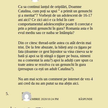
Ca sa continui lanțul de oripilări, Doamne
Catalina, cum poți sa spui ” a primit un genunchi
și a meritat”? Vorbești de un adolescent de 16-17
ani aici? Ce zici aici e ca felul în care
comportamentul adolescenților poate fi corectat e
prin a primii genunchi în gura? Romania asta e în
evul mediu sau ce naiba se întâmpla?
Din ce citesc thread-urile astea cu atât devin mai
trist. De la fete abuzate, la băieți arși cu țigara pe
fata (doamne ce gest înjositor sa vina cineva sa te
bată și apoi sa iți stingă o țigare pe buza, nimeni
nu a comentat la asta?) apoi la adulți care spun ca
toate astea se rezolva cu un genunchi în gura
(presupun ca ești un adult Catalina?).
Nu am mai scris un comment pe internet de vro 4
ani cred da nu am putut sa ma abțin aici.
Silver
2 SEPTEMBRIE 2020/10:24 PM
RĂSPUNDE