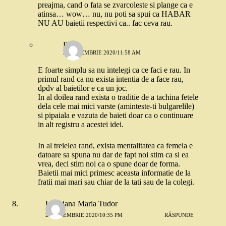
preajma, cand o fata se zvarcoleste si plange ca e
atinsa… wow… nu, nu poti sa spui ca HABAR
NU AU baietii respectivi ca.. fac ceva rau.
Robo
3 SEPTEMBRIE 2020/11:58 AM
E foarte simplu sa nu intelegi ca ce faci e rau. In
primul rand ca nu exista intentia de a face rau,
dpdv al baietilor e ca un joc.
In al doilea rand exista o traditie de a tachina fetele
dela cele mai mici varste (aminteste-ti bulgarelile)
si pipaiala e vazuta de baieti doar ca o continuare
in alt registru a acestei idei.
In al treielea rand, exista mentalitatea ca femeia e
datoare sa spuna nu dar de fapt noi stim ca si ea
vrea, deci stim noi ca o spune doar de forma.
Baietii mai mici primesc aceasta informatie de la
fratii mai mari sau chiar de la tati sau de la colegi.
Loredana Maria Tudor
2 SEPTEMBRIE 2020/10:35 PM
RĂSPUNDE