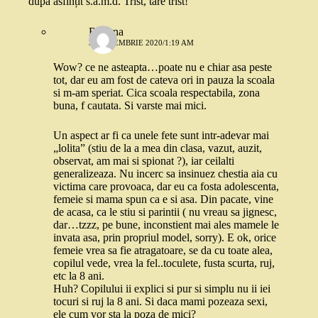
după asfințit s.a.m.d. Trist, tare trist!
Roxana
3 SEPTEMBRIE 2020/1:19 AM
Wow? ce ne asteapta…poate nu e chiar asa peste
tot, dar eu am fost de cateva ori in pauza la scoala
si m-am speriat. Cica scoala respectabila, zona
buna, f cautata. Si varste mai mici.
Un aspect ar fi ca unele fete sunt intr-adevar mai
„lolita” (stiu de la a mea din clasa, vazut, auzit,
observat, am mai si spionat ?), iar ceilalti
generalizeaza. Nu incerc sa insinuez chestia aia cu
victima care provoaca, dar eu ca fosta adolescenta,
femeie si mama spun ca e si asa. Din pacate, vine
de acasa, ca le stiu si parintii ( nu vreau sa jignesc,
dar…tzzz, pe bune, inconstient mai ales mamele le
invata asa, prin propriul model, sorry). E ok, orice
femeie vrea sa fie atragatoare, se da cu toate alea,
copilul vede, vrea la fel..toculete, fusta scurta, ruj,
etc la 8 ani.
Huh? Copilului ii explici si pur si simplu nu ii iei
tocuri si ruj la 8 ani. Si daca mami pozeaza sexi,
ele cum vor sta la poza de mici?