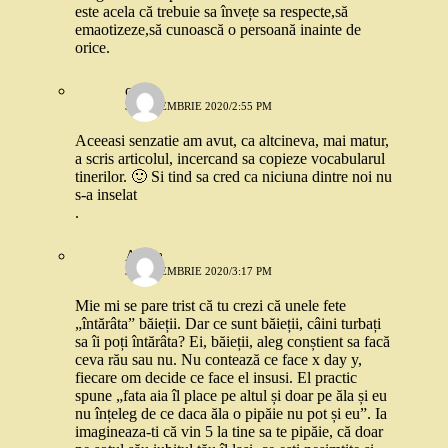
este acela că trebuie sa învețe sa respecte,să
emaotizeze,să cunoască o persoană inainte de
orice.
oana
3 SEPTEMBRIE 2020/2:55 PM
Aceeasi senzatie am avut, ca altcineva, mai matur,
a scris articolul, incercand sa copieze vocabularul
tinerilor. 🙂 Si tind sa cred ca niciuna dintre noi nu
s-a inselat
.
Alexa
3 SEPTEMBRIE 2020/3:17 PM
Mie mi se pare trist că tu crezi că unele fete
„întărâta” băieții. Dar ce sunt băieții, câini turbați
sa îi poți întărâta? Ei, băieții, aleg conștient sa facă
ceva rău sau nu. Nu contează ce face x day y,
fiecare om decide ce face el insusi. El practic
spune „fata aia îl place pe altul și doar pe ăla și eu
nu înțeleg de ce daca ăla o pipăie nu pot și eu”. Ia
imagineaza-ti că vin 5 la tine sa te pipăie, că doar