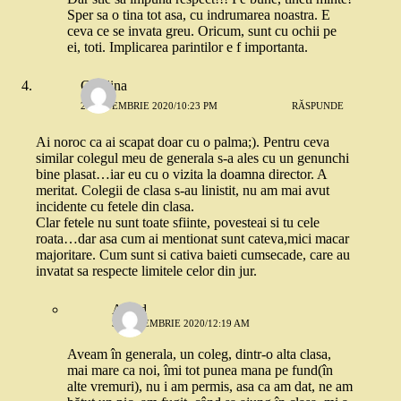
Sper sa o tina tot asa, cu indrumarea noastra. E
ceva ce se invata greu. Oricum, sunt cu ochii pe
ei, toti. Implicarea parintilor e f importanta.
Catalina
2 SEPTEMBRIE 2020/10:23 PM
RĂSPUNDE
Ai noroc ca ai scapat doar cu o palma;). Pentru ceva
similar colegul meu de generala s-a ales cu un genunchi
bine plasat…iar eu cu o vizita la doamna director. A
meritat. Colegii de clasa s-au linistit, nu am mai avut
incidente cu fetele din clasa.
Clar fetele nu sunt toate sfiinte, povesteai si tu cele
roata…dar asa cum ai mentionat sunt cateva,mici macar
majoritare. Cum sunt si cativa baieti cumsecade, care au
invatat sa respecte limitele celor din jur.
Anaid
3 SEPTEMBRIE 2020/12:19 AM
Aveam în generala, un coleg, dintr-o alta clasa,
mai mare ca noi, îmi tot punea mana pe fund(în
alte vremuri), nu i am permis, asa ca am dat, ne am