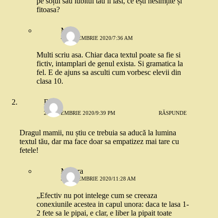
pe soțul său iubitul tău îl lasi, ce ești nesimțite și
fitoasa?
Man
4 SEPTEMBRIE 2020/7:36 AM
Multi scriu asa. Chiar daca textul poate sa fie si
fictiv, intamplari de genul exista. Si gramatica la
fel. E de ajuns sa asculti cum vorbesc elevii din
clasa 10.
Bibi
2 SEPTEMBRIE 2020/9:39 PM
RĂSPUNDE
Dragul mamii, nu știu ce trebuia sa aducă la lumina
textul tău, dar ma face doar sa empatizez mai tare cu
fetele!
Morera
3 SEPTEMBRIE 2020/11:28 AM
„Efectiv nu pot intelege cum se creeaza
conexiunile acestea in capul unora: daca te lasa 1-
2 fete sa le pipai, e clar, e liber la pipait toate