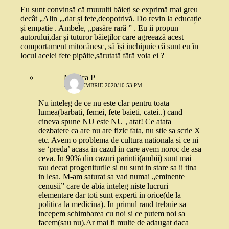
Eu sunt convinsă că muuulti băieți se exprimă mai greu
decât „Alin „,dar și fete,deopotrivă. Do revin la educație
și empatie . Ambele, „pasăre rară ” . Eu ii propun
autorului,dar și tuturor băieților care agreează acest
comportament mitocănesc, să își inchipuie că sunt eu în
locul acelei fete pipăite,sărutată fără voia ei ?
Monica P
2 SEPTEMBRIE 2020/10:53 PM
Nu inteleg de ce nu este clar pentru toata
lumea(barbati, femei, fete baieti, catei..) cand
cineva spune NU este NU , atat! Ce atata
dezbatere ca are nu are fizic fata, nu stie sa scrie X
etc. Avem o problema de cultura nationala si ce ni
se ‘preda’ acasa in cazul in care avem noroc de asa
ceva. In 90% din cazuri parintii(ambii) sunt mai
rau decat progeniturile si nu sunt in stare sa ii tina
in lesa. M-am saturat sa vad numai „eminente
cenusii” care de abia inteleg niste lucruri
elementare dar toti sunt experti in orice(de la
politica la medicina). In primul rand trebuie sa
incepem schimbarea cu noi si ce putem noi sa
facem(sau nu).Ar mai fi multe de adaugat daca