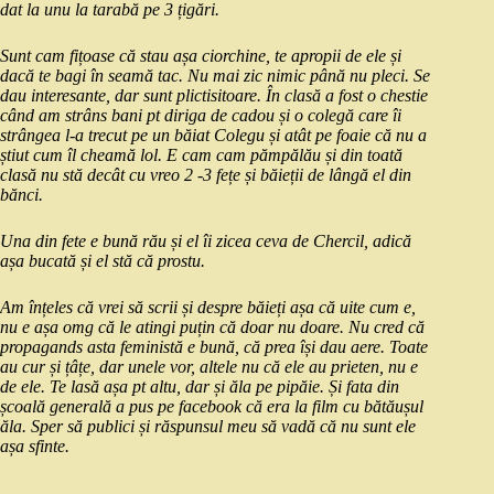
dat la unu la tarabă pe 3 țigări.
Sunt cam fițoase că stau așa ciorchine, te apropii de ele și
dacă te bagi în seamă tac. Nu mai zic nimic până nu pleci. Se
dau interesante, dar sunt plictisitoare. În clasă a fost o chestie
când am strâns bani pt diriga de cadou și o colegă care îi
strângea l-a trecut pe un băiat Colegu și atât pe foaie că nu a
știut cum îl cheamă lol. E cam cam pămpălău și din toată
clasă nu stă decât cu vreo 2 -3 fețe și băieții de lângă el din
bănci.
Una din fete e bună rău și el îi zicea ceva de Chercil, adică
așa bucată și el stă că prostu.
Am înțeles că vrei să scrii și despre băieți așa că uite cum e,
nu e așa omg că le atingi puțin că doar nu doare. Nu cred că
propagands asta feministă e bună, că prea își dau aere. Toate
au cur și țâțe, dar unele vor, altele nu că ele au prieten, nu e
de ele. Te lasă așa pt altu, dar și ăla pe pipăie. Și fata din
școală generală a pus pe facebook că era la film cu bătăușul
ăla. Sper să publici și răspunsul meu să vadă că nu sunt ele
așa sfinte.