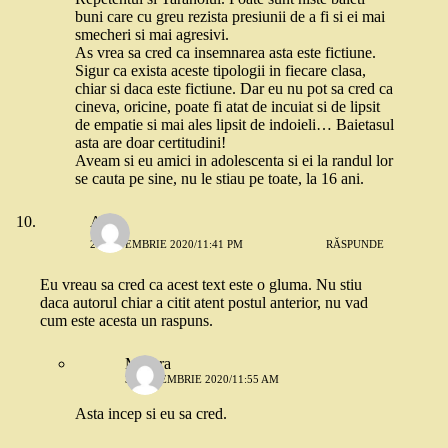
buni care cu greu rezista presiunii de a fi si ei mai
smecheri si mai agresivi.
As vrea sa cred ca insemnarea asta este fictiune.
Sigur ca exista aceste tipologii in fiecare clasa,
chiar si daca este fictiune. Dar eu nu pot sa cred ca
cineva, oricine, poate fi atat de incuiat si de lipsit
de empatie si mai ales lipsit de indoieli… Baietasul
asta are doar certitudini!
Aveam si eu amici in adolescenta si ei la randul lor
se cauta pe sine, nu le stiau pe toate, la 16 ani.
Ana
2 SEPTEMBRIE 2020/11:41 PM
RĂSPUNDE
Eu vreau sa cred ca acest text este o gluma. Nu stiu
daca autorul chiar a citit atent postul anterior, nu vad
cum este acesta un raspuns.
Morera
3 SEPTEMBRIE 2020/11:55 AM
Asta incep si eu sa cred.