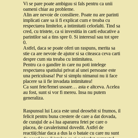
Vi se pare poate ambiguu si fals pentru ca unii
oameni chiar au probleme.
Alin are nevoie de consiliere. Poate nu are parinti
implicati care sa ii fi explicat cum e treaba cu
respectarea limitelor, a intimitatii celorlalti. Tind sa
cred, cu tristete, ca si investitia in carti educative a
parintilor sai a tins spre 0. Si interesul sau tot spre
0.
Astfel, daca se poate oferi un raspuns, merita sa
stie ca are nevoie de ajutor si sa citeasca ceva carti
despre cum sta treaba cu intimitatea.
Pentru ca o gandire in care nu poti intelege
respectarea spatiului privat al unei persoane este
una periculoasa! Pur si simplu nimanui nu ii face
placere sa ii fie invadata intimitatea!
Ca sunt fete/femei usoare… asta e altceva. Acelea
au fost, sunt si vor fi mereu. Insa nu putem
generaliza.
Raspunsul lui Luca este unul deosebit si frumos, il
felicit pentru buna crestere de care a dat dovada,
de curajul de a-i lua apararea fetei pe care o
placea, de cavalerismul dovedit. Astfel de
reactii(chiar daca a dus la o bataie cu care nu sunt