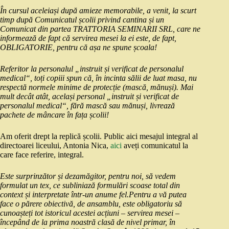
În cursul aceleiași după amieze memorabile, a venit, la scurt
timp după Comunicatul școlii privind cantina și un
Comunicat din partea TRATTORIA SEMINARII SRL, care ne
informează de fapt că servirea mesei la ei este, de fapt,
OBLIGATORIE, pentru că așa ne spune școala!
Referitor la personalul „instruit și verificat de personalul
medical“, toți copiii spun că, în incinta sălii de luat masa, nu
respectă normele minime de protecție (mască, mănuși). Mai
mult decât atât, același personal „instruit și verificat de
personalul medical“, fără mască sau mănuși, livrează
pachete de mâncare în fața școlii!
Am oferit drept la replică școlii. Public aici mesajul integral al
directoarei liceului, Antonia Nica,
aici
aveți comunicatul la
care face referire, integral.
Este surprinzător și dezamăgitor, pentru noi, să vedem
formulat un tex, ce subliniază formulări scoase total din
context și interpretate într-un anume fel.
Pentru a vă putea
face o părere obiectivă, de ansamblu, este obligatoriu să
cunoașteți tot istoricul acestei acțiuni – servirea mesei –
începând de la prima noastră clasă de nivel primar, în