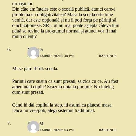
urmașii lor.
Din câte am înțeles este o școală publică, atunci care-i
problema cu obligativitatea? Masa la școală este bine
venită, dar este opțională și nu îi poți forța pe părinți să
o achiziționeze. SRL-ul nu mai poate aștepta câteva luni
până se revine la programul normal și atunci vor fi mai
mulți clienți?
Mihaela
22 SEPTEMBRIE 2020/2:48 PM
RĂSPUNDE
Mi se pare fff ok scoala.
Parintii care sustin ca sunt presati, sa zica cu ce. Au fost
amenintati copiii? Scazuta nota la purtare? Nu inteleg
cum sunt presati.
Cand iti dai copilul la step, iti asumi ca platesti masa.
Daca nu vrei/poti, alegi sistemul traditional.
Alina M
22 SEPTEMBRIE 2020/3:03 PM
RĂSPUNDE