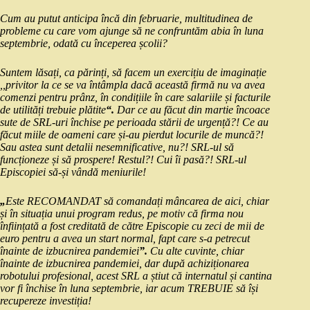
Cum au putut anticipa încă din februarie, multitudinea de
probleme cu care vom ajunge să ne confruntăm abia în luna
septembrie, odată cu începerea școlii?
Suntem lăsați, ca părinți, să facem un exercițiu de imaginație
,,privitor la ce se va întâmpla dacă această firmă nu va avea
comenzi pentru prânz, în condițiile în care salariile și facturile
de utilități trebuie plătite
“.
Dar ce au făcut din martie încoace
sute de SRL-uri închise pe perioada stării de urgență?! Ce au
făcut miile de oameni care și-au pierdut locurile de muncă?!
Sau astea sunt detalii nesemnificative, nu?! SRL-ul să
funcționeze și să prospere! Restul?! Cui îi pasă?! SRL-ul
Episcopiei să-și vândă meniurile!
„
Este RECOMANDAT să comandați mâncarea de aici, chiar
și în situația unui program redus, pe motiv că firma nou
înființată a fost creditată de către Episcopie cu zeci de mii de
euro pentru a avea un start normal, fapt care s-a petrecut
înainte de izbucnirea pandemiei
”.
Cu alte cuvinte, chiar
înainte de izbucnirea pandemiei, dar după achiziționarea
robotului profesional, acest SRL a știut că internatul și cantina
vor fi închise în luna septembrie, iar acum TREBUIE să își
recupereze investiția!