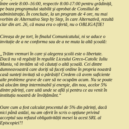
între orele 8:00–16:00, respectiv 8:00-17:00 pentru grădiniță,
pe baza programului stabilit şi aprobat de Consiliul de
administraţie
.
În concluzie, la un program de 4 ore, nu mai
vorbim de Alternativa Step by Step, în care Alternativă, rezultă
clar din art. 26, că masa era o ofertă, nu o OBLIGAȚIE!
Cireașa de pe tort, în finalul Comunicatului, ni se aduce o
invitație de a ne conforma sau de a ne muta la altă școală:
„Trăim vremuri în care și alegerea școlii este o libertate.
Dacă nu vă regăsiți în regulile Liceului Greco-Catolic Iuliu
Maniu, vă invităm să vă căutați o altă școală. Cei dintre
dumneavoastră care doriți să faceți ordine în propria noastră
casă sunteți invitați să o părăsiți! Credem că avem suficiente
alte probleme grave de care să ne ocupăm acum. Nu se poate
să alocăm timp interminabil și energie, din nou, acelor 5%
dintre părinți, care uită unde se află și pentru ce au venit în
instituția noastră de învățământ.“
Oare cum a fost calculat procentul de 5% din părinți, dacă
nici până astăzi, nu am oferit în scris o opțiune privind
acceptul sau refuzul obligativității mesei la acest SRL al
Episcopiei?!