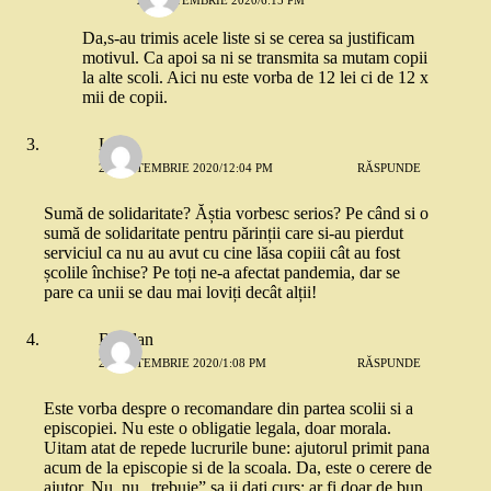
Da,s-au trimis acele liste si se cerea sa justificam
motivul. Ca apoi sa ni se transmita sa mutam copii
la alte scoli. Aici nu este vorba de 12 lei ci de 12 x
mii de copii.
Lia
22 SEPTEMBRIE 2020/12:04 PM
RĂSPUNDE
Sumă de solidaritate? Ăștia vorbesc serios? Pe când si o
sumă de solidaritate pentru părinții care si-au pierdut
serviciul ca nu au avut cu cine lăsa copiii cât au fost
școlile închise? Pe toți ne-a afectat pandemia, dar se
pare ca unii se dau mai loviți decât alții!
Bogdan
22 SEPTEMBRIE 2020/1:08 PM
RĂSPUNDE
Este vorba despre o recomandare din partea scolii si a
episcopiei. Nu este o obligatie legala, doar morala.
Uitam atat de repede lucrurile bune: ajutorul primit pana
acum de la episcopie si de la scoala. Da, este o cerere de
ajutor. Nu, nu „trebuie” sa ii dati curs; ar fi doar de bun