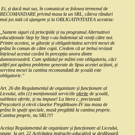
Ei, și dacă mai sus, în comunicat se folosea termenul de
RECOMANDARE privind masa la un SRL, câteva rânduri
mai jos iată că ajungem și la OBLIGATIVITATEA acesteia:
,,Suntem siguri că principiile și nu programul Alternativei
educaționale Step by Step v-au îndemnat să veniți către noi.
Printre acestea, se găsește și obligativitatea servirii mesei de
prânz în comun de către copii. Credem că ar trebui revizuit
înțelesul acestui cuvânt în percepția unora dintre
dumneavoastră. Cum spălatul pe mâini este obligatoriu, căci
altfel pot apărea probleme generate de lipsa acestei acțiuni, și
servirea mesei la cantina recomandată de școală este
obligatorie.“
Art. 26 din Regulamentul de organizare și funcționare al
Liceului, alin (1) menționează serviciile
oferite
de şcoală,
subliniez oferite, și nu impuse! La litera c, precizează
Preșcolarii și elevii claselor Pregătitoare-IV iau masa de
prânz în spații speciale, masă pregătită la cantina proprie.
Cantina proprie, nu SRL!!!!
Același Regulamentul de organizare și funcționare al Liceului,
spune, la art. 22 Activitatea instructiv-educativă se desfăşoară