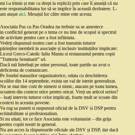
mi l-a trimis și mie ca drept la replică) prin care îi anunță că nu
este responsabilitatea lor să se implice în această dezbatere. L-
am atașat
aici
. Mesajul lor către mine este acesta:
Asociatia Pas cu Pas Oradea nu trebuie sa se amestece
in conflictul generat pe o tema ce nu tine de scopul si spectrul
de activitate pentru care a fost infiintata.
Vedeți răspunsul nostru care a fost transmis tuturor
părinților membrii in asociație și inclusiv instituțiilor implicate:
Liceul Greco-Catolic Iuliu Maniu si restaurantul pentru copii
”Trattoria Seminarii” srl.
Dacă mă întrebați pe mine personal, toate partile au avut o
deficienta de comunicare.
Pe fondul masurilor organizatorice,
odata cu deschiderea
scolilor din 14 septembrie, exista un val de isterie generalizat.
Nu se mai tine cont de nimeni si nimic, atacam pe toata lumea,
scoatem din context orice pentru oricat. Vreți un articol serios?
– luați interviu tuturor celor implicați, foarte mult se scoate din
context in aceasta poveste.
Va rog sa puneti si raspunsul oficial de la DSV si DSP pentru
echitabilitate si profesionalism.
Si nu uitati, tot ce face Asociatia este voluntariat – din grija
pentru copiii nostri in general.
Nu am acces la răspunsurile oficiale ale DSV și DSP, dar dacă