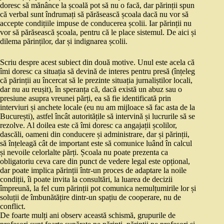
doresc să mănânce la școală pot să nu o facă, dar părinții spun
că verbal sunt îndrumați să părăsească școala dacă nu vor să
accepte condițiile impuse de conducerea școlii. Iar părinții nu
vor să părăsească școala, pentru că le place sistemul. De aici și
dilema părinților, dar și indignarea școlii.
Scriu despre acest subiect din două motive. Unul este acela că
îmi doresc ca situația să devină de interes pentru presă (înțeleg
că părinții au încercat să le prezinte situația jurnaliștilor locali,
dar nu au reușit), în speranța că, dacă există un abuz sau o
presiune asupra vreunei părți, ea să fie identificată prin
interviuri și anchete locale (eu nu am mijloace să fac asta de la
București), astfel încât autoritățile să intervină și lucrurile să se
rezolve. Al doilea este că îmi doresc ca angajații școlilor,
dascăli, oameni din conducere și administrare, dar și părinții,
să înțeleagă cât de important este să comunice luând în calcul
și nevoile celorlalte părți. Școala nu poate prezenta ca
obligatoriu ceva care din punct de vedere legal este opțional,
dar poate implica părinții într-un proces de adaptare la noile
condiții, îi poate invita la consultări, la luarea de decizii
împreună, la fel cum părinții pot comunica nemulțumirile lor și
soluții de îmbunătățire dintr-un spațiu de cooperare, nu de
conflict.
De foarte mulți ani observ această schismă, grupurile de