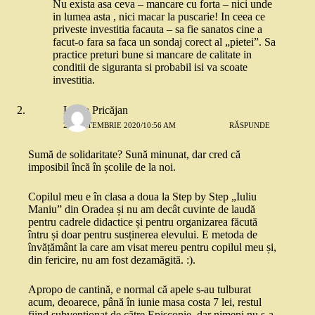
Nu exista asa ceva – mancare cu forta – nici unde
in lumea asta , nici macar la puscarie! In ceea ce
priveste investitia facauta – sa fie sanatos cine a
facut-o fara sa faca un sondaj corect al „pietei”. Sa
practice preturi bune si mancare de calitate in
conditii de siguranta si probabil isi va scoate
investitia.
Linda Pricăjan
22 SEPTEMBRIE 2020/10:56 AM
RĂSPUNDE
Sumă de solidaritate? Sună minunat, dar cred că
imposibil încă în școlile de la noi.
Copilul meu e în clasa a doua la Step by Step „Iuliu
Maniu” din Oradea și nu am decât cuvinte de laudă
pentru cadrele didactice și pentru organizarea făcută
întru și doar pentru susținerea elevului. E metoda de
învățământ la care am visat mereu pentru copilul meu și,
din fericire, nu am fost dezamăgită. :).
Apropo de cantină, e normal că apele s-au tulburat
acum, deoarece, până în iunie masa costa 7 lei, restul
fiind subvenționat de către Episcopie, dar nimeni nu s-a