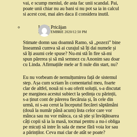
vai, e scump meniul, de asta fac unii scandal. Pai,
poate unii chiar nu au bani si nu pot sa ia in calcul
si acest cost, mai ales daca il considera inutil.
Linda Pricăjan
22 SEPTEMBRIE 2020/12:50 PM
Stimate domn sau doamnă Ramo, să „pozezi” bine
înseamnă cumva să ai curajul să îți dai numele și
să îți asumi cele spuse? Nu-mi stă în fire să-mi
spun părerea și să mă semnez cu Anonim sau doar
cu Linda. Afirmațiile mele ar fi nule din start, nu?
Eu nu vorbeam de nemulțumirea față de sistemul
step. Așa cum scriam în comentariul meu, foarte
clar de altfel, nouă ni s-au oferit soluții, s-a discutat
pe marginea acestui subiect la ședința cu părinții,
s-a ținut cont de părerea fiecăruia și, în cele din
urmă, ni s-au cerut la începutul fiecărei săptămâni
(două la număr până acum) lista celor care vor
mânca sau nu vor mânca, ca să știe și învățătoarea
câți copii să ia la masă, tocmai pentru a nu-i obliga
pe micuți să intre în sala de mese fără voia lor sau
a părinților. Ceva mai clar de atât se poate?