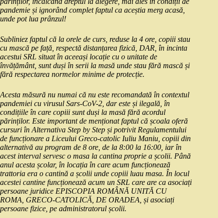
părinților, încălcând dreptul la alegere, mai ales în condiții de
pandemie și ignorând complet faptul ca aceștia merg acasă,
unde pot lua prânzul!
Subliniez faptul că la orele de curs, reduse la 4 ore, copiii stau
cu mască pe față, respectă distanțarea fizică, DAR, în incinta
acestui SRL situat în aceeași locație cu o unitate de
învățământ, sunt duși în serii la masă unde stau fără mască și
fără respectarea normelor minime de protecție.
Acesta măsură nu numai că nu este recomandată în contextul
pandemiei cu virusul Sars-CoV-2, dar este și ilegală, în
condițiile în care copiii sunt duși la masă fără acordul
părinților. Este important de menționat faptul că școala oferă
cursuri în Alternativa Step by Step și potrivit Regulamentului
de funcționare a Liceului Greco-catolic Iuliu Maniu, copiii din
alternativă au program de 8 ore, de la 8:00 la 16:00, iar în
acest interval servesc o masa la cantina proprie a școlii. Până
anul acesta școlar, în locația în care acum funcționează
trattoria era o cantină a școlii unde copiii luau masa. În locul
acestei cantine funcționează acum un SRL care are ca asociați
persoane juridice EPISCOPIA ROMÂNĂ UNITĂ CU
ROMA, GRECO-CATOLICĂ, DE ORADEA, și asociați
persoane fizice, pe administratorul școlii.