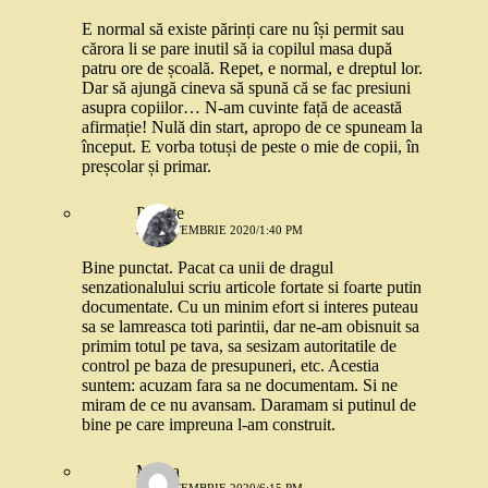
E normal să existe părinți care nu își permit sau
cărora li se pare inutil să ia copilul masa după
patru ore de școală. Repet, e normal, e dreptul lor.
Dar să ajungă cineva să spună că se fac presiuni
asupra copiilor… N-am cuvinte față de această
afirmație! Nulă din start, apropo de ce spuneam la
început. E vorba totuși de peste o mie de copii, în
preșcolar și primar.
Parinte
22 SEPTEMBRIE 2020/1:40 PM
Bine punctat. Pacat ca unii de dragul
senzationalului scriu articole fortate si foarte putin
documentate. Cu un minim efort si interes puteau
sa se lamreasca toti parintii, dar ne-am obisnuit sa
primim totul pe tava, sa sesizam autoritatile de
control pe baza de presupuneri, etc. Acestia
suntem: acuzam fara sa ne documentam. Si ne
miram de ce nu avansam. Daramam si putinul de
bine pe care impreuna l-am construit.
Mama
22 SEPTEMBRIE 2020/6:15 PM