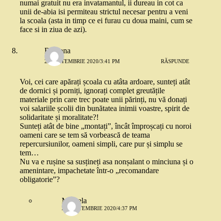
numai gratuit nu era invatamantul, ii dureau in cot ca
unii de-abia isi permiteau strictul necesar pentru a veni
la scoala (asta in timp ce ei furau cu doua maini, cum se
face si in ziua de azi).
Ramona
22 SEPTEMBRIE 2020/3:41 PM
RĂSPUNDE
Voi, cei care apărați școala cu atâta ardoare, sunteți atât
de dornici și porniți, ignorați complet greutățile
materiale prin care trec poate unii părinți, nu vă donați
voi salariile școlii din bunătatea inimii voastre, spirit de
solidaritate și moralitate?!
Sunteți atât de bine „montați”, încât împroșcați cu noroi
oameni care se tem să vorbească de teama
repercursiunilor, oameni simpli, care pur și simplu se
tem…
Nu va e rușine sa susțineți asa nonșalant o minciuna și o
amenintare, impachetate într-o „recomandare
obligatorie”?
Mihaela
22 SEPTEMBRIE 2020/4:37 PM