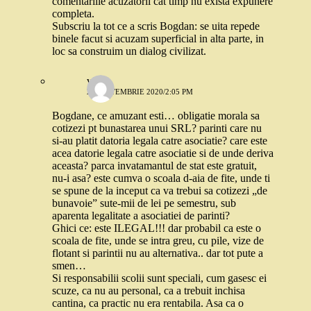
comentariile acuzatorii cat timp nu exista expunere
completa.
Subscriu la tot ce a scris Bogdan: se uita repede
binele facut si acuzam superficial in alta parte, in
loc sa construim un dialog civilizat.
vio
22 SEPTEMBRIE 2020/2:05 PM
Bogdane, ce amuzant esti… obligatie morala sa
cotizezi pt bunastarea unui SRL? parinti care nu
si-au platit datoria legala catre asociatie? care este
acea datorie legala catre asociatie si de unde deriva
aceasta? parca invatamantul de stat este gratuit,
nu-i asa? este cumva o scoala d-aia de fite, unde ti
se spune de la inceput ca va trebui sa cotizezi „de
bunavoie” sute-mii de lei pe semestru, sub
aparenta legalitate a asociatiei de parinti?
Ghici ce: este ILEGAL!!! dar probabil ca este o
scoala de fite, unde se intra greu, cu pile, vize de
flotant si parintii nu au alternativa.. dar tot pute a
smen…
Si responsabilii scolii sunt speciali, cum gasesc ei
scuze, ca nu au personal, ca a trebuit inchisa
cantina, ca practic nu era rentabila. Asa ca o