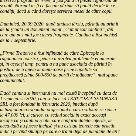
mesei la program de 4 ore, a fost până în prezent ignorată de
școală. Normal ar fi ca fiecare părinte să poată decide în ce
condiții, dacă și când dorește servirea mesei de către copil.
Duminică, 20.09.2020, după amiaza târziu, părinții au primit
de la școală un document numit „Comunicat cantină”, din
care am pus mai jos câteva fragmente. Cantina a fost închisă
de la 1 septembrie.
,,Firma Trattoria a fost înființată de către Episcopie la
rugămintea noastră, pentru a rezolva problemele enumerate
și, în același timp, pentru a nu pune asociația de părinți în
postura de a apela la numeroase firme capabile să
pregătească zilnic 500-600 de porții de mâncare“, mai spune
comunicatul.
Dacă cantina și internatul nu mai există începând cu data de
1 septembrie 2020, cum se face că TRATTORIA SEMINARII
SRL a fost fondată în februarie 2020, imediat după
achiziționarea robotului profesional a cărui valoare se ridică
la 47.000 lei, și curios, cu sediul social în exact aceeași
locație ca și cantina școlii, care conform datelor oferite, la
acea dată nu fusese închisă și nu existau teoretic sau practic
indicii privind situația pe care o trăim deja de jumătate de an?