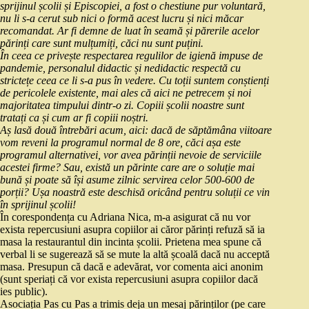
sprijinul școlii și Episcopiei, a fost o chestiune pur voluntară,
nu li s-a cerut sub nici o formă acest lucru și nici măcar
recomandat. Ar fi demne de luat în seamă și părerile acelor
părinți care sunt mulțumiți, căci nu sunt puțini.
În ceea ce privește respectarea regulilor de igienă impuse de
pandemie, personalul didactic și nedidactic respectă cu
strictețe ceea ce li s-a pus în vedere. Cu toții suntem conștienți
de pericolele existente, mai ales că aici ne petrecem și noi
majoritatea timpului dintr-o zi. Copiii școlii noastre sunt
tratați ca și cum ar fi copiii noștri.
Aș lasă două întrebări acum, aici: dacă de săptămâna viitoare
vom reveni la programul normal de 8 ore, căci așa este
programul alternativei, vor avea părinții nevoie de serviciile
acestei firme? Sau, există un părinte care are o soluție mai
bună și poate să își asume zilnic servirea celor 500-600 de
porții? Ușa noastră este deschisă oricând pentru soluții ce vin
în sprijinul școlii!
În corespondența cu Adriana Nica, m-a asigurat că nu vor
exista repercusiuni asupra copiilor ai căror părinți refuză să ia
masa la restaurantul din incinta școlii. Prietena mea spune că
verbal li se sugerează să se mute la altă școală dacă nu acceptă
masa. Presupun că dacă e adevărat, vor comenta aici anonim
(sunt speriați că vor exista repercusiuni asupra copiilor dacă
ies public).
Asociația Pas cu Pas a trimis deja un mesaj părinților (pe care