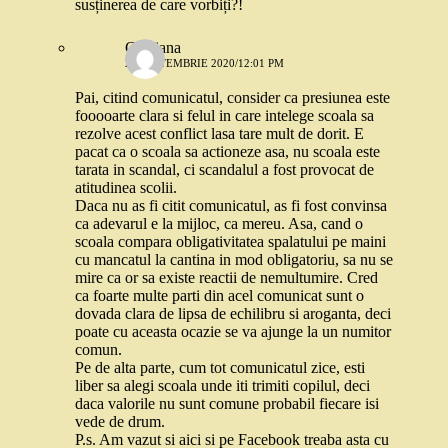
susținerea de care vorbiți?!
Cristiana
22 SEPTEMBRIE 2020/12:01 PM
Pai, citind comunicatul, consider ca presiunea este
fooooarte clara si felul in care intelege scoala sa
rezolve acest conflict lasa tare mult de dorit. E
pacat ca o scoala sa actioneze asa, nu scoala este
tarata in scandal, ci scandalul a fost provocat de
atitudinea scolii.
Daca nu as fi citit comunicatul, as fi fost convinsa
ca adevarul e la mijloc, ca mereu. Asa, cand o
scoala compara obligativitatea spalatului pe maini
cu mancatul la cantina in mod obligatoriu, sa nu se
mire ca or sa existe reactii de nemultumire. Cred
ca foarte multe parti din acel comunicat sunt o
dovada clara de lipsa de echilibru si aroganta, deci
poate cu aceasta ocazie se va ajunge la un numitor
comun.
Pe de alta parte, cum tot comunicatul zice, esti
liber sa alegi scoala unde iti trimiti copilul, deci
daca valorile nu sunt comune probabil fiecare isi
vede de drum.
P.s. Am vazut si aici si pe Facebook treaba asta cu