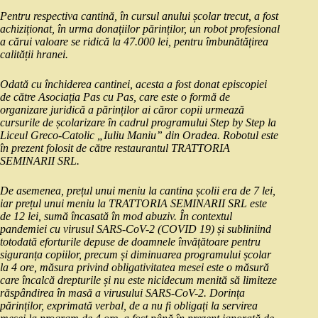
Pentru respectiva cantină, în cursul anului școlar trecut, a fost
achiziționat, în urma donațiilor părinților, un robot profesional
a cărui valoare se ridică la 47.000 lei, pentru îmbunătățirea
calității hranei.
Odată cu închiderea cantinei, acesta a fost donat episcopiei
de către Asociația Pas cu Pas, care este o formă de
organizare juridică a părinților ai căror copii urmează
cursurile de școlarizare în cadrul programului Step by Step la
Liceul Greco-Catolic „Iuliu Maniu” din Oradea. Robotul este
în prezent folosit de către restaurantul TRATTORIA
SEMINARII SRL.
De asemenea, prețul unui meniu la cantina școlii era de 7 lei,
iar prețul unui meniu la TRATTORIA SEMINARII SRL este
de 12 lei, sumă încasată în mod abuziv. În contextul
pandemiei cu virusul SARS-CoV-2 (COVID 19) și subliniind
totodată eforturile depuse de doamnele învățătoare pentru
siguranța copiilor, precum și diminuarea programului școlar
la 4 ore, măsura privind obligativitatea mesei este o măsură
care încalcă drepturile și nu este nicidecum menită să limiteze
răspândirea în masă a virusului SARS-CoV-2. Dorința
părinților, exprimată verbal, de a nu fi obligați la servirea