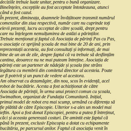
deciziile trebuie luate unitar, pentru o bună organizare.
Bineînțeles, excepțiile au fost acceptate întotdeauna, atunci
când a fost cazul.
În prezent, dimineața, doamnele învățătoare transmit numărul
comenzilor din ziua respectivă, număr care nu cuprinde toți
elevii prezenți, lucru acceptat de către școală, drept pentru
care nu înțelegem nemulțumirea de astăzi a părinților.
Trebuie menționat și faptul că Asociația de părinți Pas cu Pas,
o asociație ce sprijină școala de mai bine de 20 de ani, prin
reprezentații acesteia, au fost consultați și informați, de mai
bine de un an de zile, despre faptul că va trebuie să desființăm
cantina, deoarece nu ne mai puteam întreține. Asociația de
părinți este un partener de nădejde și școala ține strâns
legătura cu membrii din comitetul director al acesteia. Poate
ar fi potrivit și un punct de vedere al acestora.
Am observat cu dezamăgire, din nou, scos în evidență, acel
robot de bucătărie. Acesta a fost achiziționat de către
Asociația de părinții, în urma unui proiect comun cu școala,
Swimathon, organizat de Fundația Comunitară. Inițial,
primul model de robot era mai scump, urmând ca diferența să
fie plătită de către Episcopie. Ulterior s-a ales un model mai
ieftin. Apoi a fost donat Episcopiei, pentru a putea fi întreținut,
căci și aceasta generează costuri. De amintit este faptul că
până în prezent, exclusiv Episcopia a dotat cu echipamente
bucătăria, pe parcursul anilor. Faptul că asociația venit în