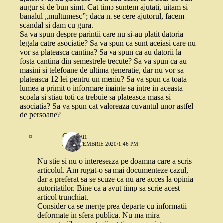
augur si de bun simt. Cat timp suntem ajutati, uitam si
banalul „multumesc”; daca ni se cere ajutorul, facem
scandal si dam cu gura.
Sa va spun despre parintii care nu si-au platit datoria
legala catre asociatie? Sa va spun ca sunt aceiasi care nu
vor sa plateasca cantina? Sa va spun ca au datorii la
fosta cantina din semestrele trecute? Sa va spun ca au
masini si telefoane de ultima generatie, dar nu vor sa
plateasca 12 lei pentru un meniu? Sa va spun ca toata
lumea a primit o informare inainte sa intre in aceasta
scoala si stiau toti ca trebuie sa plateasca masa si
asociatia? Sa va spun cat valoreaza cuvantul unor astfel
de persoane?
Cristian
22 SEPTEMBRIE 2020/1:46 PM
Nu stie si nu o intereseaza pe doamna care a scris
articolul. Am rugat-o sa mai documenteze cazul,
dar a preferat sa se scuze ca nu are acces la opinia
autoritatilor. Bine ca a avut timp sa scrie acest
articol trunchiat.
Consider ca se merge prea departe cu informatii
deformate in sfera publica. Nu ma mira