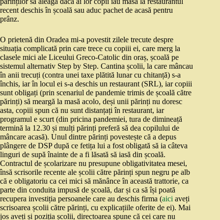
părinților să aleagă dacă ai lor copii iau masa la restaurantul
recent deschis în școală sau aduc pachet de acasă pentru
prânz.
O prietenă din Oradea mi-a povestit zilele trecute despre
situația complicată prin care trece cu copiii ei, care merg la
clasele mici ale Liceului Greco-Catolic din oraș, școală pe
sistemul alternativ Step by Step. Cantina școlii, la care mâncau
în anii trecuți (contra unei taxe plătită lunar cu chitanță) s-a
închis, iar în locul ei s-a deschis un restaurant (SRL), iar copiii
sunt obligați (prin scenariul de pandemie trimis de școală către
părinți) să meargă la masă acolo, deși unii părinți nu doresc
asta, copiii spun că nu sunt distanțați în restaurant, iar
programul e scurt (din pricina pandemiei, tura de dimineață
termină la 12.30 și mulți părinți preferă să dea copilului de
mâncare acasă). Unul dintre părinți povestește că a depus
plângere de DSP după ce fetița lui a fost obligată să ia câteva
linguri de supă înainte de a fi lăsată să iasă din școală.
Contractul de școlarizare nu presupune obligativitatea mesei,
însă scrisorile recente ale școlii către părinți spun negru pe alb
că e obligatoriu ca cei mici să mănânce în această trattorie, ca
parte din conduita impusă de școală, dar și ca să își poată
recupera investiția persoanele care au deschis firma (
aici
aveți
scrisoarea școlii către părinți, cu explicațiile oferite de ei). Mai
jos aveți și poziția școlii, directoarea spune că cei care nu