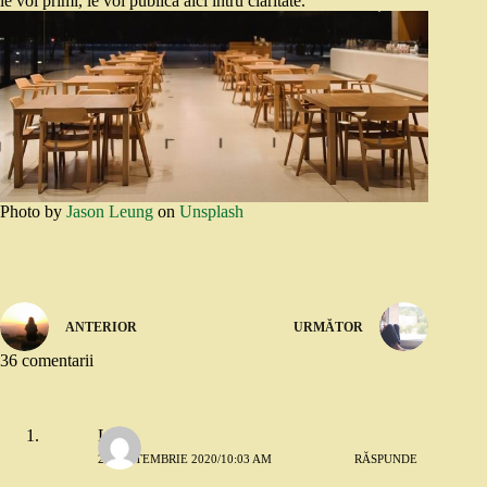
le voi primi, le voi publica aici întru claritate.
Photo by
Jason Leung
on
Unsplash
ANTERIOR
URMĂTOR
36 comentarii
Little
22 SEPTEMBRIE 2020/10:03 AM
RĂSPUNDE