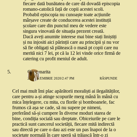
fiecare dată bunătatea de care dă dovadă episcopia
romano-catolică față de copii acestei scoli.
Probabil episcopia nu cunoaște toate acțiunile
mârșave create de conducerea acestei instituții
școlare care din punctul meu de vedere este
singura vinovată de situația prezent creată.
Dacă aveți anumite interese mai bine stați liniștiți
și nu injositi aici părinții care au principii și nu vor
să fie obligați să plătească o masă pt copii care nu
merită nici 7 lei, pt că la 12 lei vinde orice firmă de
catering cu profit meniul de adult.
Capsunarita
22 SEPTEMBRIE 2020/2:47 PM
RĂSPUNDE
Cel mai mult îmi plac apărătorii moraliști ai ilegalităților,
care pentru a-și atinge scopurile merg mână în mână cu
mica înțelegere, cu mita, cu florile și bomboanele, fac
frumos că așa se cade, să nu supere pe nimeni,
preferând să-și cumpere în diverse moduri starea de
bine, condiția socială sau dreptate. Obiceiurile pe care le
practică sunt cancerul societății, fiecare mită indirectă
sau directă pe care o dau azi este un pas înapoi de la o
societate normală în care speră să trăiască într-o zi