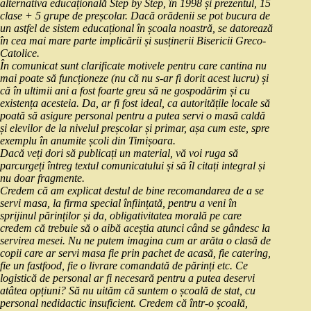
alternativa educațională Step by Step, în 1998 și prezentul, 15
clase + 5 grupe de preșcolar. Dacă orădenii se pot bucura de
un astfel de sistem educațional în școala noastră, se datorează
în cea mai mare parte implicării și susținerii Bisericii Greco-
Catolice.
În comunicat sunt clarificate motivele pentru care cantina nu
mai poate să funcționeze (nu că nu s-ar fi dorit acest lucru) și
că în ultimii ani a fost foarte greu să ne gospodărim și cu
existența acesteia. Da, ar fi fost ideal, ca autoritățile locale să
poată să asigure personal pentru a putea servi o masă caldă
și elevilor de la nivelul preșcolar și primar, așa cum este, spre
exemplu în anumite școli din Timișoara.
Dacă veți dori să publicați un material, vă voi ruga să
parcurgeți întreg textul comunicatului și să îl citați integral și
nu doar fragmente.
Credem că am explicat destul de bine recomandarea de a se
servi masa, la firma special înființată, pentru a veni în
sprijinul părinților și da, obligativitatea morală pe care
credem că trebuie să o aibă aceștia atunci când se gândesc la
servirea mesei. Nu ne putem imagina cum ar arăta o clasă de
copii care ar servi masa fie prin pachet de acasă, fie catering,
fie un fastfood, fie o livrare comandată de părinți etc. Ce
logistică de personal ar fi necesară pentru a putea deservi
atâtea opțiuni? Să nu uităm că suntem o școală de stat, cu
personal nedidactic insuficient. Credem că într-o școală,