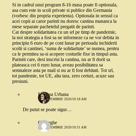
Si in cadrul unui program 8-16 masa poate fi optionala,
asa cum este in scoli private si publice din Germania
(vorbesc din propria experienta). Optionala in sensul ca
acei copii ai caror parinti nu doresc cantina mananca la
mese separate pachetelul pregatit de parinti.
Cat despre solidaritatea cu un srl pe timp de pandemie,
la noi strategia a fost sa ne informeze ca ne vor debita in
principiu 6 euro de pe cont lunar pe perioada inchiderii
scolii si cantinei, ‘suma de solidaritate’ se numea, pentru
ca le permitea sa-si acopere costurile fixe in timpul asta.
Parintii care, desi inscrisi la cantina, nu ar fi dorit sa
plateasca cei 6 euro lunar, aveau posibilitatea sa
semnaleze asta pe mail si nu ar fi fost debitati. Tot srl,
tot pandemie, tot UE, alta tara, zero certuri, acuze sau
presiuni.
Printesa Urbana
22 SEPTEMBRIE 2020/10:18 AM
De putut se poate sigur…
Gheorghe
22 SEPTEMBRIE 2020/10:51 AM