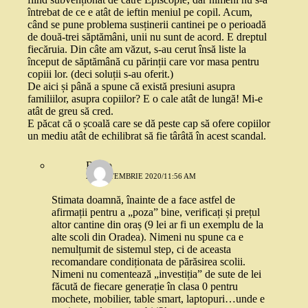
întrebat de ce e atât de ieftin meniul pe copil. Acum,
când se pune problema susținerii cantinei pe o perioadă
de două-trei săptămâni, unii nu sunt de acord. E dreptul
fiecăruia. Din câte am văzut, s-au cerut însă liste la
început de săptămână cu părinții care vor masa pentru
copiii lor. (deci soluții s-au oferit.)
De aici și până a spune că există presiuni asupra
familiilor, asupra copiilor? E o cale atât de lungă! Mi-e
atât de greu să cred.
E păcat că o școală care se dă peste cap să ofere copiilor
un mediu atât de echilibrat să fie târâtă în acest scandal.
Ramo
22 SEPTEMBRIE 2020/11:56 AM
Stimata doamnă, înainte de a face astfel de
afirmații pentru a „poza” bine, verificați și prețul
altor cantine din oraș (9 lei ar fi un exemplu de la
alte scoli din Oradea). Nimeni nu spune ca e
nemulțumit de sistemul step, ci de aceasta
recomandare condiționata de părăsirea scolii.
Nimeni nu comentează „investiția” de sute de lei
făcută de fiecare generație în clasa 0 pentru
mochete, mobilier, table smart, laptopuri…unde e