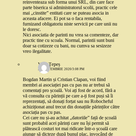
reinventeaza sub forma unui SRL, din care face
parte biserica si administratorul scolii, practic cele
mai „cinstite” entitati care se puteau asocia in
aceasta afacere. Ei pot sa o faca rentabila,
furnizand obligatoriu niste servicii pe care unii nu
le doresc.
Nici asociatia de parinti nu vrea sa comenteze, dar
practic tine cu scoala. Normal, parintii sunt buni
doar sa cotizeze cu bani, nu cumva sa sesizeze
vreo ilegalitate.
Vlad Țepeș
22 SEPTEMBRIE 2020/3:08 PM
Bogdan Martin și Cristian Clapan, voi fiind
membri ai asociației pas cu pas nu ar trebui să
comentați pro școală. Voi ați fost de acord, fără a
vă consulta cu părinții pe care a-ți fost puși să îi
reprezentați, să donați forțat sau nu Robocheful
achiziționat anul trecut din donațiile părinților către
asociația pas cu pas.
Cei care nu și-au achitat „datoriile” față de școală
sunt probabil acei părinți care nu își permit să
plătească costuri tot mai ridicate într-o școală care
ajunge să dicteze după bunul plac, invocând de