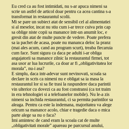
Eu cred ca au fost intimidati, nu s-ar apuca nimeni sa
scrie un astfel de articol doar pentru ca acea cantina s-a
transformat in restaurantul scolii.
Mi se pare un subiect atat de sensibil cel al alimentatiei
si al meselor, incat nu stiu cum i-ar trece cuiva prin cap
sa oblige niste copii sa manance intr-un anumit loc, e
gresit din atat de multe puncte de vedere. Poate prefera
sa ia pachet de acasa, poate nu mananca deloc la pranz
(mai ales acum, cand au program scurt), treaba fiecaruia
cum face. Sunt sigura ca daca pe adulti i-ar obliga
angajatorii sa manance zilnic la restaurantul firmei, tot
asa usor ar lua lucrurile, ca doar ar fi „obligativitatea lor
morala”, nu-i asa?
E simplu, daca intr-adevar sunt nevinovati, scoala sa
declare in scris ca nimeni nu e obligat sa ia masa la
restaurantul lor si sa fie trasi la raspundere daca parintii
vin ulterior cu dovezi ca au fost constransi (ca tot traim
in era tehnologiei si a telefoanelor mobile). Nu le-a zis
nimeni sa inchida restaurantul, ci sa permita parintilor sa
aleaga. Pentru ca este la indemana, majoritatea va alege
oricum sa manance acolo, chiar e tragedie daca o mica
parte alege sa nu o faca?
Imi amintesc de cand eram la scoala cat de multe
„obligativitati morale” apareau pe parcursul anului,