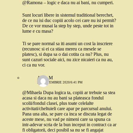
@Ramona – logic e daca nu ai bani, nu cumperi.
Sunt locuri libere in sistemul traditional berechet,
de ce nu isi duc copiii acolo cei care nu isi permit?
De ce vor musai la step by step, unde peste tot in
lume e cu masa?
Ti se pare normal sa iti asumi un cost la inscriere
(recunosc si ei ca stiau mereu ca mesele se
platesc), si dupa sa o dai cotita ca nu? Plus, nu
sunt cazuri sociale aici, nu zice nicaieri ca nu au,
ci ca nu vor.
Alina M
22 SEPTEMBRIE 2020/6:41 PM
@Mihaela Dupa logica ta, copiii ar trebuie sa stea
acasa si daca nu au bani sa plateasca fondul
scolii/fondul clasei, plus toate celelalte
activitati/cheltuieli care apar pe parcursul anului.
Pana una alta, se pare ca inca se discuta legat de
aceste mese, nu vad pe nimeni care sa spuna ca
intr-adevar scria de la bun inceput in contract ca ar
fi obligatorii, deci posibil sa nu se fi angajat