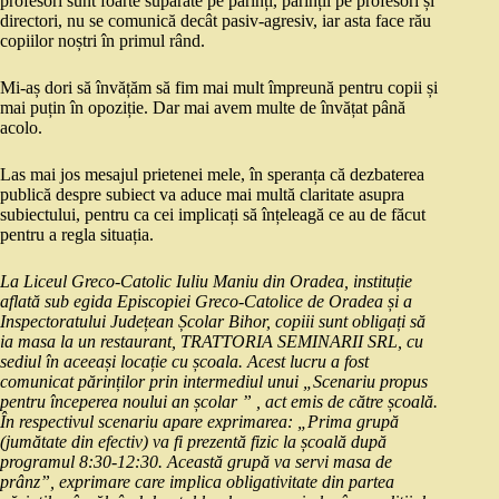
profesori sunt foarte supărate pe părinți, părinții pe profesori și
directori, nu se comunică decât pasiv-agresiv, iar asta face rău
copiilor noștri în primul rând.
Mi-aș dori să învățăm să fim mai mult împreună pentru copii și
mai puțin în opoziție. Dar mai avem multe de învățat până
acolo.
Las mai jos mesajul prietenei mele, în speranța că dezbaterea
publică despre subiect va aduce mai multă claritate asupra
subiectului, pentru ca cei implicați să înțeleagă ce au de făcut
pentru a regla situația.
La Liceul Greco-Catolic Iuliu Maniu din Oradea, instituție
aflată sub egida Episcopiei Greco-Catolice de Oradea și a
Inspectoratului Județean Școlar Bihor, copiii sunt obligați să
ia masa la un restaurant, TRATTORIA SEMINARII SRL, cu
sediul în aceeași locație cu școala. Acest lucru a fost
comunicat părinților prin intermediul unui „Scenariu propus
pentru începerea noului an școlar ” , act emis de către școală.
În respectivul scenariu apare exprimarea: „Prima grupă
(jumătate din efectiv) va fi prezentă fizic la școală după
programul 8:30-12:30. Această grupă va servi masa de
prânz”, exprimare care implica obligativitate din partea