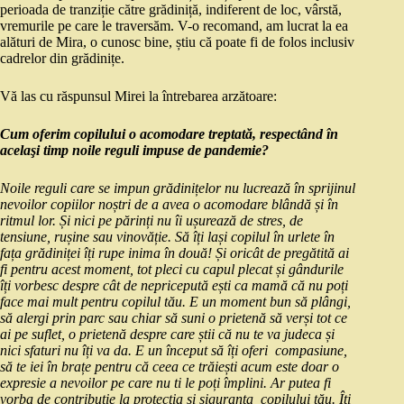
perioada de tranziție către grădiniță, indiferent de loc, vârstă,
vremurile pe care le traversăm. V-o recomand, am lucrat la ea
alături de Mira, o cunosc bine, știu că poate fi de folos inclusiv
cadrelor din grădinițe.
Vă las cu răspunsul Mirei la întrebarea arzătoare:
Cum oferim copilului o acomodare treptată, respectând în
acelaşi timp noile reguli impuse de pandemie?
Noile reguli care se impun grădinițelor nu lucrează în sprijinul
nevoilor copiilor noștri de a avea o acomodare blândă și în
ritmul lor. Și nici pe părinți nu îi ușurează de stres, de
tensiune, rușine sau vinovăție. Să îți lași copilul în urlete în
fața grădiniței îți rupe inima în două! Și oricât de pregătită ai
fi pentru acest moment, tot pleci cu capul plecat și gândurile
îți vorbesc despre cât de nepricepută ești ca mamă că nu poți
face mai mult pentru copilul tău. E un moment bun să plângi,
să alergi prin parc sau chiar să suni o prietenă să verși tot ce
ai pe suflet, o prietenă despre care știi că nu te va judeca și
nici sfaturi nu îți va da. E un început să îți oferi compasiune,
să te iei în brațe pentru că ceea ce trăiești acum este doar o
expresie a nevoilor pe care nu ti le poți împlini. Ar putea fi
vorba de contribuție la protecția și siguranța copilului tău. Îți