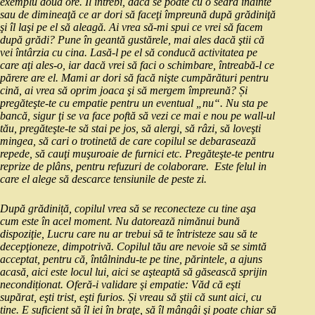
exemplu două ore. Îl întrebi, dacă se poate cu o seară înainte
sau de dimineaţă ce ar dori să faceţi împreună după grădiniţă
şi îl laşi pe el să aleagă. Ai vrea să‑mi spui ce vrei să facem
după grădi? Pune în geantă gustărele, mai ales dacă ştii că
vei întârzia cu cina. Lasă‑l pe el să conducă activitatea pe
care aţi ales‑o, iar dacă vrei să faci o schimbare, întreabă‑l ce
părere are el. Mami ar dori să facă nişte cumpărături pentru
cină, ai vrea să oprim joaca şi să mergem împreună? Și
pregăteşte‑te cu empatie pentru un eventual „nu“. Nu sta pe
bancă, sigur ţi se va face poftă să vezi ce mai e nou pe wall‑ul
tău, pregăteşte‑te să stai pe jos, să alergi, să râzi, să loveşti
mingea, să cari o trotinetă de care copilul se debarasează
repede, să cauţi muşuroaie de furnici etc. Pregăteşte‑te pentru
reprize de plâns, pentru refuzuri de colaborare. Este felul in
care el alege să descarce tensiunile de peste zi.
După grădiniță, copilul vrea să se reconecteze cu tine aşa
cum este în acel moment. Nu datorează nimănui bună
dispoziţie, Lucru care nu ar trebui să te întristeze sau să te
decepţioneze, dimpotrivă. Copilul tău are nevoie să se simtă
acceptat, pentru că, întâlnindu‑te pe tine, părintele, a ajuns
acasă, aici este locul lui, aici se aşteaptă să găsească sprijin
necondiționat. Oferă‑i validare şi empatie: Văd că eşti
supărat, eşti trist, eşti furios. Și vreau să ştii că sunt aici, cu
tine. E suficient să îl iei în braţe, să îl mângâi şi poate chiar să