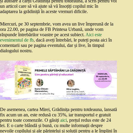
și autoare a cărții Grădinița pentru totdeauna, a scris pentru voi
un articol care să vă ajute să vă însoțiți copilul mic în
adaptarea la grădiniță în aceste vremuri dificile.
Miercuri, pe 30 septembrie, vom avea un live împreună de la
ora 22.00, pe pagina de FB Printesa Urbană, unde vom
răspunde întrebărilor voastre pe acest subiect.
Aici este
evenimentul de fb
, dacă aveți întrebări, le puteți posta aici în
comentarii sau pe pagina eventului, dar și live, în timpul
dialogului nostru.
De asemenea, cartea Mirei, Grădinița pentru totdeauna, lansată
fix acum un an, este redusă cu 35%, iar transportul e gratuit
pentru toate comenzile. O găsiți
aici
, prețul redus este de 24
lei. E o carte blândă și bună, cu multe informații despre
nevoile copilului și ale părintelui și soluții pentru a le împlini în