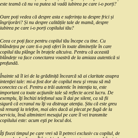
este teamă că nu va putea să vadă iubirea pe care i-o porți?
Oare poți vedea că despre asta e suferința ta despre frici și
îngrijorări? Și nu despre calitățile tale de mamă, despre
iubirea pe care i-o porți copilului tău?
Ceea ce poți face pentru copilul tău începe cu tine. Cu
blândețea pe care ti-o poți oferi în toate diminețile în care
copilul tău plânge în brațele altcuiva. Pentru că această
blândețe va face conectarea voastră de la amiaza autentică si
profundă.
Înainte să îl iei de la grădiniță încearcă să ai claritate asupra
intenţiei tale: mi‑a fost dor de copilul meu şi vreau să mă
conectez cu el. Pentru a trăi autentic în intenţia ta, este
important ca toate acţiunile tale să reflecte acest lucru. De
exemplu, îţi închizi telefonul sau îl dai pe silent, ca să fii
sigură că ecranul nu îţi va distrage atenţia. Știu că este greu
să renunţi la telefon, mai ales dacă ai plecat pe fugă de la
serviciu, însă altminteri mesajul pe care îl vei transmite
copilului este: acum eşti pe locul doi.
Îţi fixezi timpul pe care vrei să îl petreci exclusiv cu copilul, de