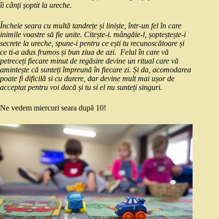
îi cânţi şoptit la ureche.
Încheie seara cu multă tandrețe și liniște, într-un fel în care
inimile voastre să fie unite. Citește-i. mângăie-l, șopteștește-i
secrete la ureche, spune-i pentru ce ești tu recunoscătoare și
ce ti-a adus frumos și bun ziua de azi. Felul în care vă
petreceți fiecare minut de regăsire devine un ritual care vă
amintește că sunteți împreună în fiecare zi. Și da, acomodarea
poate fi dificilă si cu durere, dar devine mult mai ușor de
acceptat pentru voi dacă și tu si el nu sunteți singuri.
Ne vedem miercuri seara după 10!