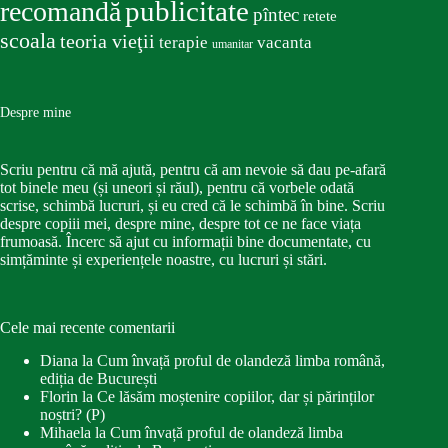
publicitate
recomandă
pîntec
retete
scoala
teoria vieţii
terapie
vacanta
umanitar
Despre mine
Scriu pentru că mă ajută, pentru că am nevoie să dau pe-afară
tot binele meu (și uneori și răul), pentru că vorbele odată
scrise, schimbă lucruri, și eu cred că le schimbă în bine. Scriu
despre copiii mei, despre mine, despre tot ce ne face viața
frumoasă. Încerc să ajut cu informații bine documentate, cu
simțăminte și experiențele noastre, cu lucruri și stări.
Cele mai recente comentarii
Diana
la
Cum învață proful de olandeză limba română,
ediția de București
Florin
la
Ce lăsăm moștenire copiilor, dar și părinților
noștri? (P)
Mihaela
la
Cum învață proful de olandeză limba