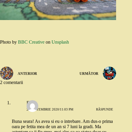
Photo by
BBC Creative
on
Unsplash
ANTERIOR
URMĂTOR
2 comentarii
Elena
29 SEPTEMBRIE 2020/11:03 PM
RĂSPUNDE
Buna seara! As avea si eu o intrebare. Am dus-o prima
oara pe fetita mea de un an si 7 luni la gradi. Ma
asteptam sa ii fie greu, mai ales ca ea statea doar cu