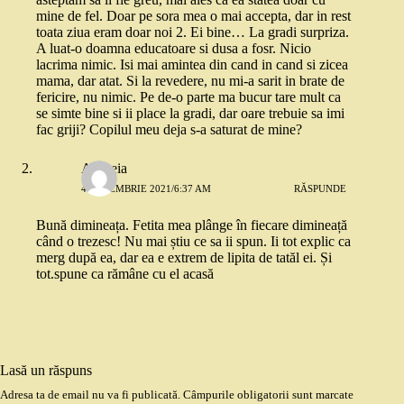
mine de fel. Doar pe sora mea o mai accepta, dar in rest
toata ziua eram doar noi 2. Ei bine… La gradi surpriza.
A luat-o doamna educatoare si dusa a fosr. Nicio
lacrima nimic. Isi mai amintea din cand in cand si zicea
mama, dar atat. Si la revedere, nu mi-a sarit in brate de
fericire, nu nimic. Pe de-o parte ma bucur tare mult ca
se simte bine si ii place la gradi, dar oare trebuie sa imi
fac griji? Copilul meu deja s-a saturat de mine?
Andreia
4 DECEMBRIE 2021/6:37 AM
RĂSPUNDE
Bună dimineața. Fetita mea plânge în fiecare dimineață
când o trezesc! Nu mai știu ce sa ii spun. Ii tot explic ca
merg după ea, dar ea e extrem de lipita de tatăl ei. Și
tot.spune ca rămâne cu el acasă
Lasă un răspuns
Adresa ta de email nu va fi publicată.
Câmpurile obligatorii sunt marcate