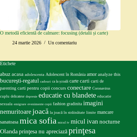
O metodă eficientă de calmare: focusing (detalii și carte)
24 martie 2026
Un comentariu
Etichete
abuz
acasa
amor
Adolescent în România
analyze this
adolescenta
bucureşti-regatul
carte
carti
carti de
ca la școală
cadouri
conectare
carti pentru copii
concurs
parenting
Coronavirus
educatie cu blandete
educatie
cuplu
delicatese
depresie
imagini
fashion
gradinita
sexuala
emigrare
evenimente copii
joacă
nemuritoare
mancare
la joacă în străinătate
limite
mica sofia
micul ivan
nocturne
sanatoasa
micul iv
prinţesa
Olanda
prinţesa nu apreciază