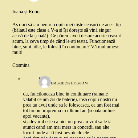
Ioana și Robo,
Aș dori să iau pentru copiii mei niște ceasuri de acest tip
(băiatul este clasa a V-a și își dorește să vină singur
acasă de la școală). Ce părere aveți despre aceste ceasuri
acum, la ceva timp de când le-ați testat. Funcționează
bine, sunt utile, le folosiți în continuare? Vă mulțumesc
mult!
Cosmina
Robo
16 SEPTEMBRIE 2021/11:46 AM
da, functioneaza bine in continuare (ramane
valabil ce am zis de baterie), insa copiii nostri nu
prea au avut unde sa le foloseasca, ca am fost mai
tot timpul impreuna in ultimul an (scoala online
apoi vacanta).
si adevarul este ca nici nu prea au vrut sa le ia
atunci cand am mai mers in concedii sau alte
locuri unde ar fi fost nevoie de ele.