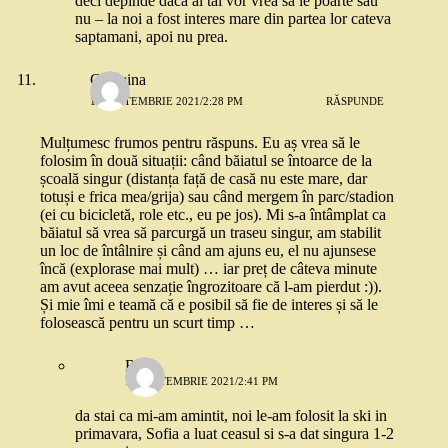
deci depinde daca ai tai vor vrea sa le poarte sau
nu – la noi a fost interes mare din partea lor cateva
saptamani, apoi nu prea.
Cosmina
16 SEPTEMBRIE 2021/2:28 PM
RĂSPUNDE
Mulțumesc frumos pentru răspuns. Eu aș vrea să le
folosim în două situații: când băiatul se întoarce de la
școală singur (distanța față de casă nu este mare, dar
totuși e frica mea/grija) sau când mergem în parc/stadion
(ei cu bicicletă, role etc., eu pe jos). Mi s-a întâmplat ca
băiatul să vrea să parcurgă un traseu singur, am stabilit
un loc de întâlnire și când am ajuns eu, el nu ajunsese
încă (explorase mai mult) … iar preț de câteva minute
am avut aceea senzație îngrozitoare că l-am pierdut :)).
Și mie îmi e teamă că e posibil să fie de interes și să le
folosească pentru un scurt timp …
Robo
16 SEPTEMBRIE 2021/2:41 PM
da stai ca mi-am amintit, noi le-am folosit la ski in
primavara, Sofia a luat ceasul si s-a dat singura 1-2