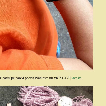
Ceasul pe care-l poartă Ivan este un xKids X20,
acesta
.