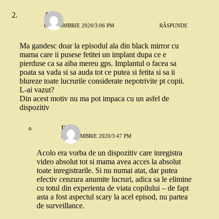
Alina
8 OCTOMBRIE 2020/3:06 PM
RĂSPUNDE
Ma gandesc doar la episodul ala din black mirror cu
mama care ii pusese fetitei un implant dupa ce e
pierduse ca sa aiba mereu gps. Implantul o facea sa
poata sa vada si sa auda tot ce putea si fetita si sa ii
blureze toate lucrurile considerate nepotrivite pt copii.
L-ai vazut?
Din acest motiv nu ma pot impaca cu un asfel de
dispozitiv
Robo
8 OCTOMBRIE 2020/3:47 PM
Acolo era vorba de un dispozitiv care inregistra
video absolut tot si mama avea acces la absolut
toate inregistrarile. Si nu numai atat, dar putea
efectiv cenzura anumite lucruri, adica sa le elimine
cu totul din experienta de viata copilului – de fapt
asta a fost aspectul scary la acel episod, nu partea
de surveillance.