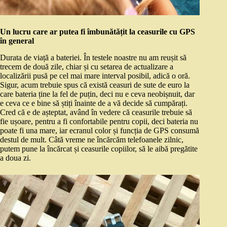
Un lucru care ar putea fi îmbunătățit la ceasurile cu GPS
în general
Durata de viață a bateriei. În testele noastre nu am reușit să
trecem de două zile, chiar și cu setarea de actualizare a
localizării pusă pe cel mai mare interval posibil, adică o oră.
Sigur, acum trebuie spus că există ceasuri de sute de euro la
care bateria ține la fel de puțin, deci nu e ceva neobișnuit, dar
e ceva ce e bine să știți înainte de a vă decide să cumpărați.
Cred că e de așteptat, având în vedere că ceasurile trebuie să
fie ușoare, pentru a fi confortabile pentru copii, deci bateria nu
poate fi una mare, iar ecranul color și funcția de GPS consumă
destul de mult. Câtă vreme ne încărcăm telefoanele zilnic,
putem pune la încărcat și ceasurile copiilor, să le aibă pregătite
a doua zi.