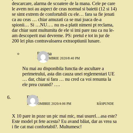
descarcare, alarma de scoatere de la mana. Cele pe care
le avem noi au aspect de ceas normal si baietii (12 si 14)
se simt extrem de confortabili cu ele… fara sa fie jenati
ca au ceas … chiar amuzati ca se mai joaca de-a
spionii… Si …NU…. nu m-a platit nimeni pt reclama,
dar chiar sunt multumita de ele si imi pare rau ca nu le-
am descoperit mai devreme. PS: pretul e tot in jur de
200 lei plus contravaloarea extraoptiunii lunare.
Roxana
8 OCTOMBRIE 2020/8:40 PM
Nu mai au disponibila functia de ascultare a
perimetrului, asta din cauza unei reglementari UE
… dar, chiar si fara … nu cred ca voi renunta la
ele prea curand? ….
Diana
10 OCTOMBRIE 2020/4:06 PM
RĂSPUNDE
X 10 pare in poze un pic mai mic, mai usurel…asa este?
Este model pt fete acesta? Eu avand băiat, dar as vrea sa
i fie cat mai confortabil?. Multumesc!