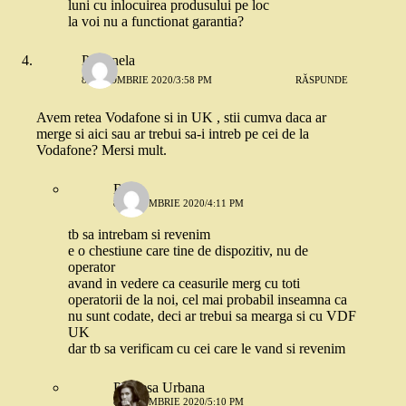
luni cu inlocuirea produsului pe loc
la voi nu a functionat garantia?
Petronela
8 OCTOMBRIE 2020/3:58 PM
RĂSPUNDE
Avem retea Vodafone si in UK , stii cumva daca ar
merge si aici sau ar trebui sa-i intreb pe cei de la
Vodafone? Mersi mult.
Robo
8 OCTOMBRIE 2020/4:11 PM
tb sa intrebam si revenim
e o chestiune care tine de dispozitiv, nu de
operator
avand in vedere ca ceasurile merg cu toti
operatorii de la noi, cel mai probabil inseamna ca
nu sunt codate, deci ar trebui sa mearga si cu VDF
UK
dar tb sa verificam cu cei care le vand si revenim
Printesa Urbana
8 OCTOMBRIE 2020/5:10 PM