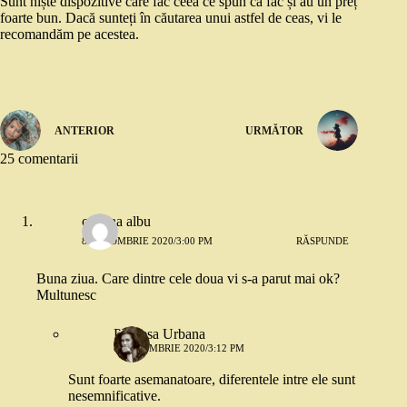
Sunt niște dispozitive care fac ceea ce spun că fac și au un preț
foarte bun. Dacă sunteți în căutarea unui astfel de ceas, vi le
recomandăm pe acestea.
ANTERIOR
URMĂTOR
25 comentarii
cristina albu
8 OCTOMBRIE 2020/3:00 PM
RĂSPUNDE
Buna ziua. Care dintre cele doua vi s-a parut mai ok?
Multunesc
Printesa Urbana
8 OCTOMBRIE 2020/3:12 PM
Sunt foarte asemanatoare, diferentele intre ele sunt
nesemnificative.