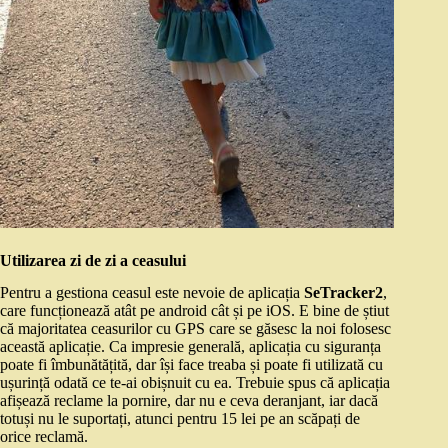
Utilizarea zi de zi a ceasului
Pentru a gestiona ceasul este nevoie de aplicația
SeTracker2
,
care funcționează atât pe android cât și pe iOS. E bine de știut
că majoritatea ceasurilor cu GPS care se găsesc la noi folosesc
această aplicație. Ca impresie generală, aplicația cu siguranța
poate fi îmbunătățită, dar își face treaba și poate fi utilizată cu
ușurință odată ce te-ai obișnuit cu ea. Trebuie spus că aplicația
afișează reclame la pornire, dar nu e ceva deranjant, iar dacă
totuși nu le suportați, atunci pentru 15 lei pe an scăpați de
orice reclamă.