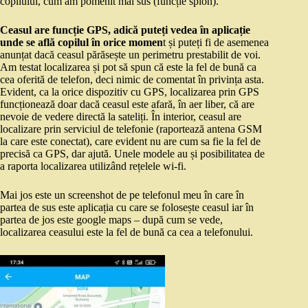
copilului, cum am pomenit mai sus (funcție spion).
Ceasul are funcție GPS, adică puteți vedea în aplicație
unde se află copilul în orice momen
t și puteți fi de asemenea
anunțat dacă ceasul părăsește un perimetru prestabilit de voi.
Am testat localizarea și pot să spun că este la fel de bună ca
cea oferită de telefon, deci nimic de comentat în privința asta.
Evident, ca la orice dispozitiv cu GPS, localizarea prin GPS
funcționează doar dacă ceasul este afară, în aer liber, că are
nevoie de vedere directă la sateliți. În interior, ceasul are
localizare prin serviciul de telefonie (raportează antena GSM
la care este conectat), care evident nu are cum sa fie la fel de
precisă ca GPS, dar ajută. Unele modele au și posibilitatea de
a raporta localizarea utilizând rețelele wi-fi.
Mai jos este un screenshot de pe telefonul meu în care în
partea de sus este aplicația cu care se folosește ceasul iar în
partea de jos este google maps – după cum se vede,
localizarea ceasului este la fel de bună ca cea a telefonului.