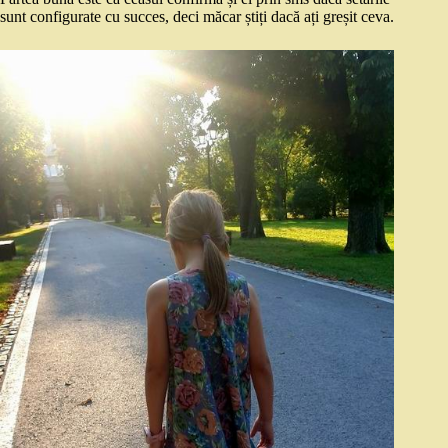
sunt configurate cu succes, deci măcar știți dacă ați greșit ceva.