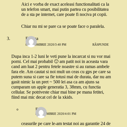
Aici e vorba de exact aceleasi functionalitati ca la
un telefon smart, mai putin partea cu posibilitatea
de a sta pe internet, care poate fi nociva pt copii.
Chiar nu mi se pare ca se poate face o paralela.
Florina
8 OCTOMBRIE 2020/3:40 PM
RĂSPUNDE
Dupa inca 1-2 luni le veti pune la incarcat si nu vor mai
porni. Cel mai probabil 🙂 am patit noi in aceasta vara
cand am luat 2 pentru fetele noastre si au ramas ambele
fara ele. Am cautat si noi mult un ceas cu gps pe care sa
putem suna si care sa fie totusi mai de durata, dar nu am
gasit nimic la un pret ~ 500 lei asa ca am ajuns sa
cumparam un apple generatia 3, 38mm, cu functia
cellular. Se potriveste chiar mai bine pe mana fetitei,
fiind mai mic decat cel de la xkids.
Robo
8 OCTOMBRIE 2020/4:01 PM
ceasurile pe care le-am testat noi au garantie 24 de