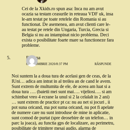
Cei de la Xkids.ro spun asa: Inca nu am avut
ocazia sa testam ceasurile in reteaua VDF uk, insa
le-am testat pe toate retelele din Romania si au
functionat. De asemenea, am avut clienti care le-
au testat pe retele din Ungaria, Turcia, Grecia si
Belgia si nu au intampinat nicio problema. Deci
exista o posibilitate foarte mare sa functioneze fara
probleme.
Roxana
8 OCTOMBRIE 2020/8:37 PM
RĂSPUNDE
Noi suntem la a doua tura de acelasi gen de ceas, de la
IUni… adica am intrat in al treilea an de cand le avem.
Sunt extrem de multumita de ele, de aceea am luat si a
doua tura …. (baietii mei sunt mai…. vijeliosi…. si am
schimbat vreo 4 ecrane la unul si 2 la celalalt in 2 ani)
… sunt extrem de practice pt ca: nu au net si jocuri , ii
pot suna oricand, ma pot suma oricand, nu pot fi apelate
de numere care nu sunt introduse de mine in aplicatie,
sunt comod de purtat (spre deosebire de un telefon… in
parc la joaca), au functia gps de localizare, au perimetru,
posibilitate de trimitere mesaj audio, alarma de