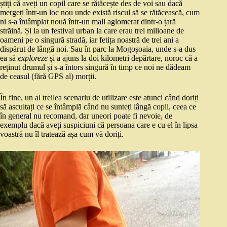
știți că aveți un copil care se rătăcește des de voi sau dacă
mergeți într-un loc nou unde există riscul să se rătăcească, cum
ni s-a întâmplat nouă într-un mall aglomerat dintr-o țară
străină. Și la un festival urban la care erau trei milioane de
oameni pe o singură stradă, iar fetița noastră de trei ani a
dispărut de lângă noi. Sau în parc la Mogoșoaia, unde s-a dus
ea să
exploreze
și a ajuns la doi kilometri depărtare, noroc că a
reținut drumul și s-a întors singură în timp ce noi ne dădeam
de ceasul (fără GPS al) morții.
În fine, un al treilea scenariu de utilizare este atunci când doriți
să ascultați ce se întâmplă când nu sunteți lângă copil, ceea ce
în general nu recomand, dar uneori poate fi nevoie, de
exemplu dacă aveți suspiciuni că persoana care e cu el în lipsa
voastră nu îl tratează așa cum vă doriți.