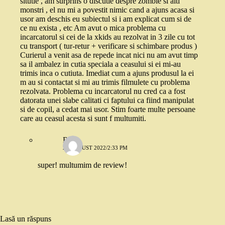
situtie , am surprins o discutie despre zombie si alti
monstri , el nu mi a povestit nimic cand a ajuns acasa si
usor am deschis eu subiectul si i am explicat cum si de
ce nu exista , etc Am avut o mica problema cu
incarcatorul si cei de la xkids au rezolvat in 3 zile cu tot
cu transport ( tur-retur + verificare si schimbare produs )
Curierul a venit asa de repede incat nici nu am avut timp
sa il ambalez in cutia speciala a ceasului si ei mi-au
trimis inca o cutiuta. Imediat cum a ajuns produsul la ei
m au si contactat si mi au trimis filmulete cu problema
rezolvata. Problema cu incarcatorul nu cred ca a fost
datorata unei slabe calitati ci faptului ca fiind manipulat
si de copil, a cedat mai usor. Stim foarte multe persoane
care au ceasul acesta si sunt f multumiti.
Robo
26 AUGUST 2022/2:33 PM
super! multumim de review!
Lasă un răspuns