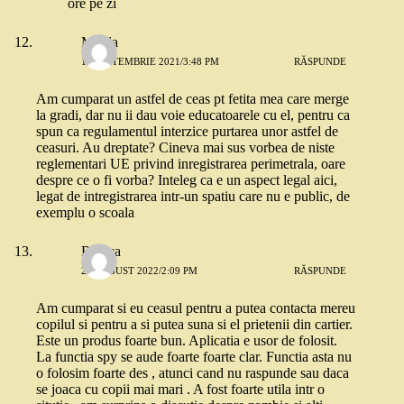
ore pe zi
Mirela
16 SEPTEMBRIE 2021/3:48 PM
RĂSPUNDE
Am cumparat un astfel de ceas pt fetita mea care merge
la gradi, dar nu ii dau voie educatoarele cu el, pentru ca
spun ca regulamentul interzice purtarea unor astfel de
ceasuri. Au dreptate? Cineva mai sus vorbea de niste
reglementari UE privind inregistrarea perimetrala, oare
despre ce o fi vorba? Inteleg ca e un aspect legal aici,
legat de intregistrarea intr-un spatiu care nu e public, de
exemplu o scoala
Raluca
26 AUGUST 2022/2:09 PM
RĂSPUNDE
Am cumparat si eu ceasul pentru a putea contacta mereu
copilul si pentru a si putea suna si el prietenii din cartier.
Este un produs foarte bun. Aplicatia e usor de folosit.
La functia spy se aude foarte foarte clar. Functia asta nu
o folosim foarte des , atunci cand nu raspunde sau daca
se joaca cu copii mai mari . A fost foarte utila intr o