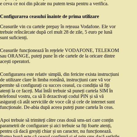
e ceva ce noi din păcate nu putem testa pentru a verifica.
Configurarea ceasului înainte de prima utilizare
Ceasurile vin cu cartele prepay în rețeaua Vodafone. Ele vor
trebuie reîncărcate după cel mult 28 de zile, 5 euro pe lună
sunt suficienți.
Ceasurile funcționează în rețelele VODAFONE, TELEKOM
sau ORANGE, puteți pune în ele cartele de la oricare dintre
acești operatori.
Configurarea este relativ simplă, din fericire exista instrucțiuni
de utilizare clare în limba română, instrucțiuni care vă vor
permite să configurați cu succes ceasul, cu condiția să fiți
atenți la ce faceți. Mai întâi trebuie să puneți cartela SIM în
telefonul vostru, ca să îi dezactivați codul PIN și să vă
asigurați că atât serviciile de voce cât și cele de internet sunt
funcționale. De-abia după aceea puteți pune cartela în ceas.
Apoi trebuie să trimiteți către ceas două sms-uri care conțin
parametrii de configurare și aici trebuie sa fiți foarte atenți,
pentru că dacă greșiți chiar și un caracter, nu funcționează.
Partea bună este că ceasul confirmă și el prin sms dacă setările