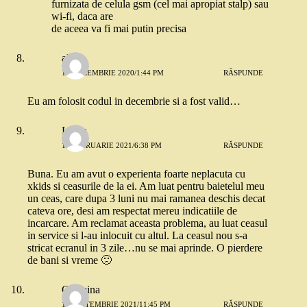
furnizata de celula gsm (cel mai apropiat stalp) sau
wi-fi, daca are
de aceea va fi mai putin precisa
alice
16 DECEMBRIE 2020/1:44 PM
RĂSPUNDE
Eu am folosit codul in decembrie si a fost valid…
Laura
11 FEBRUARIE 2021/6:38 PM
RĂSPUNDE
Buna. Eu am avut o experienta foarte neplacuta cu
xkids si ceasurile de la ei. Am luat pentru baietelul meu
un ceas, care dupa 3 luni nu mai ramanea deschis decat
cateva ore, desi am respectat mereu indicatiile de
incarcare. Am reclamat aceasta problema, au luat ceasul
in service si l-au inlocuit cu altul. La ceasul nou s-a
stricat ecranul in 3 zile…nu se mai aprinde. O pierdere
de bani si vreme 🙁
Cosmina
15 SEPTEMBRIE 2021/11:45 PM
RĂSPUNDE