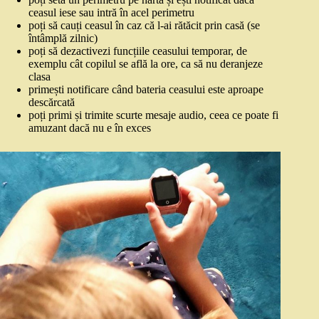
ceasul iese sau intră în acel perimetru
poți să cauți ceasul în caz că l-ai rătăcit prin casă (se
întâmplă zilnic)
poți să dezactivezi funcțiile ceasului temporar, de
exemplu cât copilul se află la ore, ca să nu deranjeze
clasa
primești notificare când bateria ceasului este aproape
descărcată
poți primi și trimite scurte mesaje audio, ceea ce poate fi
amuzant dacă nu e în exces