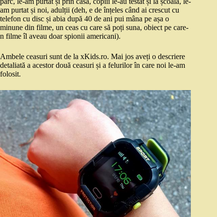
parc, le-am purtat și prin casă, copiii le-au testat și la școală, le-
am purtat și noi, adulții (deh, e de înțeles când ai crescut cu
telefon cu disc și abia după 40 de ani pui mâna pe așa o
minune din filme, un ceas cu care să poți suna, obiect pe care-
n filme îl aveau doar spionii americani).
Ambele ceasuri sunt de la xKids.ro. Mai jos aveți o descriere
detaliată a acestor două ceasuri și a felurilor în care noi le-am
folosit.