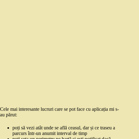
Cele mai interesante lucruri care se pot face cu aplicația mi s-
au părut:
poți să vezi atât unde se află ceasul, dar și ce traseu a
parcurs într-un anumit interval de timp
poți seta un perimetru pe hartă și ești notificat dacă