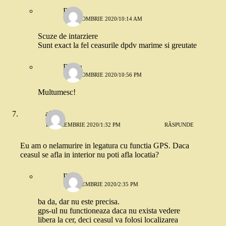
Robo
11 OCTOMBRIE 2020/10:14 AM
Scuze de intarziere
Sunt exact la fel ceasurile dpdv marime si greutate
Diana
17 OCTOMBRIE 2020/10:56 PM
Multumesc!
alice
16 DECEMBRIE 2020/1:32 PM
RĂSPUNDE
Eu am o nelamurire in legatura cu functia GPS. Daca
ceasul se afla in interior nu poti afla locatia?
Robo
16 DECEMBRIE 2020/2:35 PM
ba da, dar nu este precisa.
gps-ul nu functioneaza daca nu exista vedere
libera la cer, deci ceasul va folosi localizarea