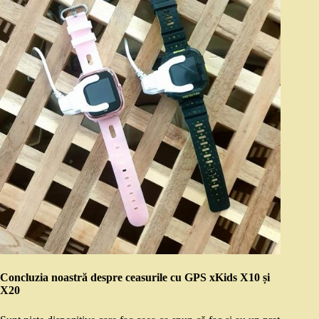
Concluzia noastră despre ceasurile cu GPS xKids X10 și
X20