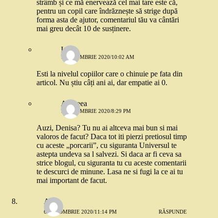
strâmb și ce mă enervează cel mai tare este că,
pentru un copil care îndrăznește să strige după
forma asta de ajutor, comentariul tău va cântări
mai greu decât 10 de susținere.
Ioana
7 OCTOMBRIE 2020/10:02 AM
Esti la nivelul copiilor care o chinuie pe fata din
articol. Nu știu câți ani ai, dar empatie ai 0.
Andreea
7 OCTOMBRIE 2020/8:29 PM
Auzi, Denisa? Tu nu ai altceva mai bun si mai
valoros de facut? Daca tot iti pierzi pretiosul timp
cu aceste „porcarii”, cu siguranta Universul te
astepta undeva sa l salvezi. Si daca ar fi ceva sa
strice blogul, cu siguranta tu cu aceste comentarii
te descurci de minune. Lasa ne si fugi la ce ai tu
mai important de facut.
Anca
6 OCTOMBRIE 2020/11:14 PM
RĂSPUNDE