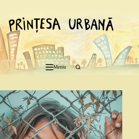
Sari
la
conținut
Meniu