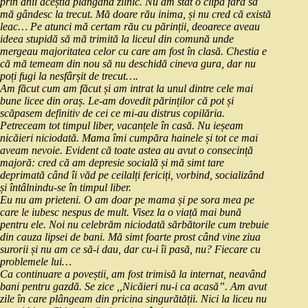
prin anii aceștia plângând zilnic. Nu am stat o clipă fără să
mă gândesc la trecut. Mă doare rău inima, și nu cred că există
leac… Pe atunci mă certam rău cu părinții, deoarece aveau
ideea stupidă să mă trimită la liceul din comună unde
mergeau majoritatea celor cu care am fost în clasă. Chestia e
că mă temeam din nou să nu deschidă cineva gura, dar nu
poți fugi la nesfârșit de trecut….
Am făcut cum am făcut și am intrat la unul dintre cele mai
bune licee din oraș. Le-am dovedit părinților că pot și
scăpasem definitiv de cei ce mi-au distrus copilăria.
Petreceam tot timpul liber, vacanțele în casă. Nu ieșeam
nicăieri niciodată. Mama îmi cumpăra hainele și tot ce mai
aveam nevoie. Evident că toate astea au avut o consecință
majoră: cred că am depresie socială și mă simt tare
deprimată când îi văd pe ceilalți fericiți, vorbind, socializând
și întâlnindu-se în timpul liber.
Eu nu am prieteni. O am doar pe mama și pe sora mea pe
care le iubesc nespus de mult. Visez la o viață mai bună
pentru ele. Noi nu celebrăm niciodată sărbătorile cum trebuie
din cauza lipsei de bani. Mă simt foarte prost când vine ziua
surorii și nu am ce să-i dau, dar cu-i îi pasă, nu? Fiecare cu
problemele lui…
Ca continuare a poveștii, am fost trimisă la internat, neavând
bani pentru gazdă. Se zice ,,Nicăieri nu-i ca acasă”. Am avut
zile în care plângeam din pricina singurătății. Nici la liceu nu