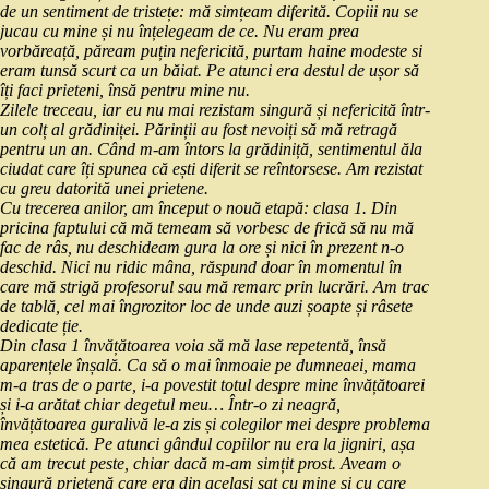
de un sentiment de tristețe: mă simțeam diferită. Copiii nu se
jucau cu mine și nu înțelegeam de ce. Nu eram prea
vorbăreață, păream puțin nefericită, purtam haine modeste si
eram tunsă scurt ca un băiat. Pe atunci era destul de ușor să
îți faci prieteni, însă pentru mine nu.
Zilele treceau, iar eu nu mai rezistam singură și nefericită într-
un colț al grădiniței. Părinții au fost nevoiți să mă retragă
pentru un an. Când m-am întors la grădiniță, sentimentul ăla
ciudat care îți spunea că ești diferit se reîntorsese. Am rezistat
cu greu datorită unei prietene.
Cu trecerea anilor, am început o nouă etapă: clasa 1. Din
pricina faptului că mă temeam să vorbesc de frică să nu mă
fac de râs, nu deschideam gura la ore și nici în prezent n-o
deschid. Nici nu ridic mâna, răspund doar în momentul în
care mă strigă profesorul sau mă remarc prin lucrări. Am trac
de tablă, cel mai îngrozitor loc de unde auzi șoapte și râsete
dedicate ție.
Din clasa 1 învățătoarea voia să mă lase repetentă, însă
aparențele înșală. Ca să o mai înmoaie pe dumneaei, mama
m-a tras de o parte, i-a povestit totul despre mine învățătoarei
și i-a arătat chiar degetul meu… Într-o zi neagră,
învățătoarea guralivă le-a zis și colegilor mei despre problema
mea estetică. Pe atunci gândul copiilor nu era la jigniri, așa
că am trecut peste, chiar dacă m-am simțit prost. Aveam o
singură prietenă care era din același sat cu mine și cu care