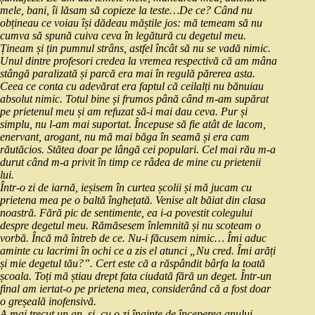
mele, bani, îi lăsam să copieze la teste…De ce? Când nu
obțineau ce voiau își dădeau măștile jos: mă temeam să nu
cumva să spună cuiva ceva în legătură cu degetul meu.
Țineam și țin pumnul strâns, astfel încât să nu se vadă nimic.
Unul dintre profesori credea la vremea respectivă că am mâna
stângă paralizată și parcă era mai în regulă părerea asta.
Ceea ce conta cu adevărat era faptul că ceilalți nu bănuiau
absolut nimic. Totul bine și frumos până când m-am supărat
pe prietenul meu și am refuzat să-i mai dau ceva. Pur și
simplu, nu l-am mai suportat. Începuse să fie atât de lacom,
enervant, arogant, nu mă mai băga în seamă și era cam
răutăcios. Stătea doar pe lângă cei populari. Cel mai rău m-a
durut când m-a privit în timp ce râdea de mine cu prietenii
lui.
Într-o zi de iarnă, ieșisem în curtea școlii și mă jucam cu
prietena mea pe o baltă înghețată. Venise alt băiat din clasa
noastră. Fără pic de sentimente, ea i-a povestit colegului
despre degetul meu. Rămăsesem înlemnită și nu scoteam o
vorbă. Încă mă întreb de ce. Nu-i făcusem nimic… Îmi aduc
aminte cu lacrimi în ochi ce a zis el atunci „Nu cred. Îmi arăți
și mie degetul tău?”. Cert este că a răspândit bârfa la toată
școala. Toți mă știau drept fata ciudată fără un deget. Într-un
final am iertat-o pe prietena mea, considerând că a fost doar
o greșeală inofensivă.
A mai trecut un an, și, cu o zi înainte de începerea anului