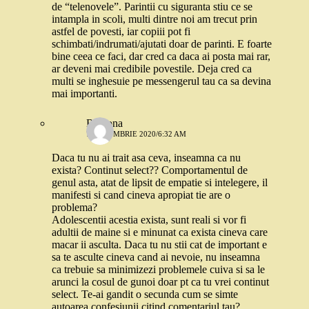
de “telenovele”. Parintii cu siguranta stiu ce se
intampla in scoli, multi dintre noi am trecut prin
astfel de povesti, iar copiii pot fi
schimbati/indrumati/ajutati doar de parinti. E foarte
bine ceea ce faci, dar cred ca daca ai posta mai rar,
ar deveni mai credibile povestile. Deja cred ca
multi se inghesuie pe messengerul tau ca sa devina
mai importanti.
Ramona
7 OCTOMBRIE 2020/6:32 AM
Daca tu nu ai trait asa ceva, inseamna ca nu
exista? Continut select?? Comportamentul de
genul asta, atat de lipsit de empatie si intelegere, il
manifesti si cand cineva apropiat tie are o
problema?
Adolescentii acestia exista, sunt reali si vor fi
adultii de maine si e minunat ca exista cineva care
macar ii asculta. Daca tu nu stii cat de important e
sa te asculte cineva cand ai nevoie, nu inseamna
ca trebuie sa minimizezi problemele cuiva si sa le
arunci la cosul de gunoi doar pt ca tu vrei continut
select. Te-ai gandit o secunda cum se simte
autoarea confesiunii citind comentariul tau?