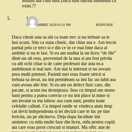
însumi asa cum sunt.Daca sunt barfita înseamnă ca
exist.??
Ione
6 OCTOMBRIE 2020/10:32 PM
RĂSPUNDE
Daca citesti asta sa stii ca toate trec si nu trebuie sa te
lasi acum. Stiu ca suna cliseic, dar chiar asa e. Am trecut
partial prin ce treci si e din ce in ce mai bine daca ai
ambitie si nu te lasi. Si eu am studiat la un liceu “de fite”
dintr-un alt oras, provenind de la tara si am fost privita
cu alti ochi chiar si de catre profesori dar asta m-a
ambitionat si mai tare. Am stat la internat si nu aveam
prea multi prieteni. Parintii mei erau foarte stricti si
trebuia sa invat, nu imi permiteam sa imi fac un iubit asa
cum aveau alte fete. Si eu am un defect fizic care, din
pacate, si acum ma deranjeaza. Insa cu timpul am strans
bani pentru a putea corecta ce nu imi place la mine si
am invatat sa ma iubesc asa cum sunt, pentru toate
celelalte calitati. Cu timpul ranile se vindeca atata timp
cat devii independenta si iei decizii care te fac pe tine
fericita, nu pe altcineva. Deja dupa facultate imi
amintesc cu mila multe faze din liceu, mila pentru copiii
aia care erau prost crescuti si imaturi. Ma oftic atat de