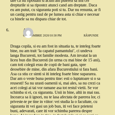
tare ca nu ripostam si acum am puterea sa imi cer
drepturile si sa ripostez atunci cand am dreptate. Daca
eu am putut, cu siguranta poti si tu. Dar nu renunta, ar fi
un castig pentru raul de pe lumea asta si chiar e necesar
ca binele sa nu dispara chiar de tot.
Anca
6 OCTOMBRIE 2020/10:58 PM
RĂSPUNDE
Draga copila, si eu am fost in situatia ta, te inteleg foarte
bine, nu am trait ‘la capatul pamantului’, ci undeva
langa Bucuresti, tot familie modesta. Am invatat la un
liceu bun din Bucuresti (in urma cu mai bine de 15 ani),
cam toti colegii erau de copii de bani gata, spre
deosebire de mine, din afara Bucurestiului si fara bani.
Asa ca stiu ce simti si iti inteleg foarte bine supararea.
Dar am o veste buna pentru tine: esti o luptatoare si o sa
reusesti! Sa nu urasti oamenii si, mai ales, sa nu crezi ca
acei colegi ai tai vor ramane asa tot restul vietii. Se vor
schimba si ei, cu siguranta. Unii in bine, altii in mai rau.
Incearca sa ii ignori, nu te lasa afectata de parerea lor, ci
priveste-te pe tine in viitor: vei studia la o facultate, cu
siguranta iti vei gasi un job bun, iti vei face prieteni
buni, adevarati, care iti vor schimba parerea despre