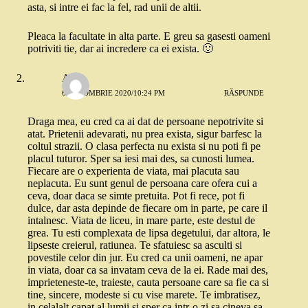
asta, si intre ei fac la fel, rad unii de altii.
Pleaca la facultate in alta parte. E greu sa gasesti oameni
potriviti tie, dar ai incredere ca ei exista. 🙂
Alice
6 OCTOMBRIE 2020/10:24 PM
RĂSPUNDE
Draga mea, eu cred ca ai dat de persoane nepotrivite si
atat. Prietenii adevarati, nu prea exista, sigur barfesc la
coltul strazii. O clasa perfecta nu exista si nu poti fi pe
placul tuturor. Sper sa iesi mai des, sa cunosti lumea.
Fiecare are o experienta de viata, mai placuta sau
neplacuta. Eu sunt genul de persoana care ofera cui a
ceva, doar daca se simte pretuita. Pot fi rece, pot fi
dulce, dar asta depinde de fiecare om in parte, pe care il
intalnesc. Viata de liceu, in mare parte, este destul de
grea. Tu esti complexata de lipsa degetului, dar altora, le
lipseste creierul, ratiunea. Te sfatuiesc sa asculti si
povestile celor din jur. Eu cred ca unii oameni, ne apar
in viata, doar ca sa invatam ceva de la ei. Rade mai des,
imprieteneste-te, traieste, cauta persoane care sa fie ca si
tine, sincere, modeste si cu vise marete. Te imbratisez,
in celalalt capat al lumii si sper ca intr-o zi sa cineva sa