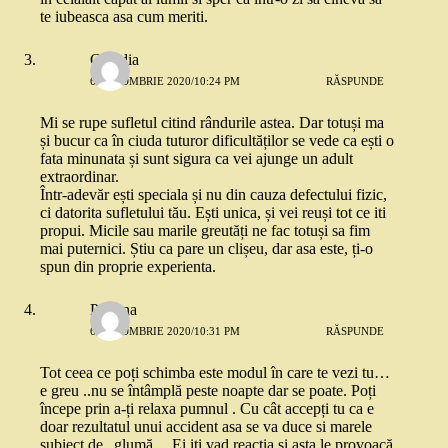
te iubeasca asa cum meriti.
Claudia
6 OCTOMBRIE 2020/10:24 PM
RĂSPUNDE
Mi se rupe sufletul citind rândurile astea. Dar totuși ma
și bucur ca în ciuda tuturor dificultăților se vede ca ești o
fata minunata și sunt sigura ca vei ajunge un adult
extraordinar.
Într-adevăr ești speciala și nu din cauza defectului fizic,
ci datorita sufletului tău. Ești unica, și vei reuși tot ce iti
propui. Micile sau marile greutăți ne fac totuși sa fim
mai puternici. Știu ca pare un clișeu, dar asa este, ți-o
spun din proprie experienta.
Poliana
6 OCTOMBRIE 2020/10:31 PM
RĂSPUNDE
Tot ceea ce poți schimba este modul în care te vezi tu…
e greu ..nu se întâmplă peste noapte dar se poate. Poți
începe prin a-ți relaxa pumnul . Cu cât accepți tu ca e
doar rezultatul unui accident asa se va duce si marele
subiect de „glumă „. Ei iti vad reacția si asta le provoacă