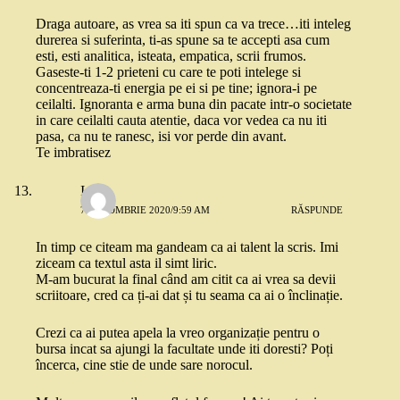
Draga autoare, as vrea sa iti spun ca va trece…iti inteleg
durerea si suferinta, ti-as spune sa te accepti asa cum
esti, esti analitica, isteata, empatica, scrii frumos.
Gaseste-ti 1-2 prieteni cu care te poti intelege si
concentreaza-ti energia pe ei si pe tine; ignora-i pe
ceilalti. Ignoranta e arma buna din pacate intr-o societate
in care ceilalti cauta atentie, daca vor vedea ca nu iti
pasa, ca nu te ranesc, isi vor perde din avant.
Te imbratisez
Ioana
7 OCTOMBRIE 2020/9:59 AM
RĂSPUNDE
In timp ce citeam ma gandeam ca ai talent la scris. Imi
ziceam ca textul asta il simt liric.
M-am bucurat la final când am citit ca ai vrea sa devii
scriitoare, cred ca ți-ai dat și tu seama ca ai o înclinație.
Crezi ca ai putea apela la vreo organizație pentru o
bursa incat sa ajungi la facultate unde iti doresti? Poți
încerca, cine stie de unde sare norocul.