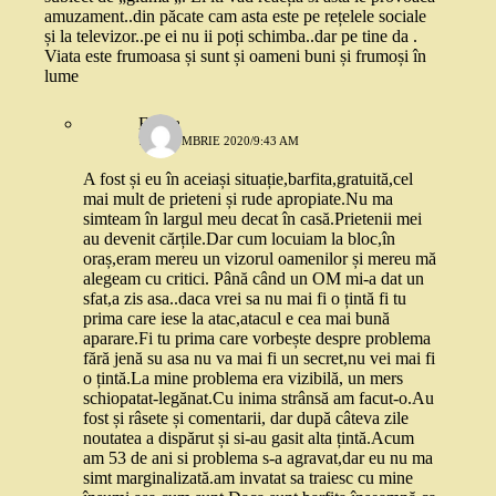
amuzament..din păcate cam asta este pe rețelele sociale
și la televizor..pe ei nu ii poți schimba..dar pe tine da .
Viata este frumoasa și sunt și oameni buni și frumoși în
lume
Elvira
7 OCTOMBRIE 2020/9:43 AM
A fost și eu în aceiași situație,barfita,gratuită,cel
mai mult de prieteni și rude apropiate.Nu ma
simteam în largul meu decat în casă.Prietenii mei
au devenit cărțile.Dar cum locuiam la bloc,în
oraș,eram mereu un vizorul oamenilor și mereu mă
alegeam cu critici. Până când un OM mi-a dat un
sfat,a zis asa..daca vrei sa nu mai fi o țintă fi tu
prima care iese la atac,atacul e cea mai bună
aparare.Fi tu prima care vorbește despre problema
fără jenă su asa nu va mai fi un secret,nu vei mai fi
o țintă.La mine problema era vizibilă, un mers
schiopatat-legănat.Cu inima strânsă am facut-o.Au
fost și râsete și comentarii, dar după câteva zile
noutatea a dispărut și si-au gasit alta țintă.Acum
am 53 de ani si problema s-a agravat,dar eu nu ma
simt marginalizată.am invatat sa traiesc cu mine