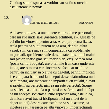
Cu drag sunt dispusa sa vorbim sau sa fiu o ureche
ascultatoare la nevoie.
Elvira7
7 OCTOMBRIE 2020/12:31 AM
RĂSPUNDE
Aici avem povestea unei tinere cu probleme personale,
care nu stie unde sa-si gaseasca echilibru, si-i gaseste pe
cei din jur vinovati pentru asta. Are o problema fizica,
reala pentru ea si nu putem nega asta, dar din afara
vazut, stim ca-i mica si incomparabila cu problemele
majoritatii. (probleme reale de sanatate, lipsa unei maini
sau picior, foarte gras sau foarte slab, etc). Saraca nu-i
(poate ca nu-i bogata), are o familie frumoasa unde este
iubita, are o mama care incerca sa faca cat mai bine
pentru ea inclusiv sa o ajute cu degetul, parinti implicati,
i se cumpara haine noi la inceput de scoala(multora nu li
se cumpara) are mancare de impartit si cu ceilalti, a avut
si prieteni(nu perfecti, nici ea nu este perfecta). Spune
ca societatea a dat-o la o parte si ea sufera, cand de fapt
ea nu accepta societatea. Nu-i reprosez asta, este in ea,
de mica a avut trac si frici(poate nici nu a fost de la
deget atunci) despre care este bine sa si le asume, sa
inceteze sa-i gaseasca pe altii vinovati( imperfectiunile