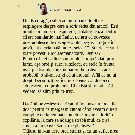
Gabi
7 OCTOMBRIE 2020/9:58 AM
Denisa dragă, ești exact întruparea ideii de
respingere despre care a scris fetița din articol. Ești
omul care judecă, respinge și cataloghează pentru
că are standarde mai înalte, pentru că povestea
unei adolescente necăjite o plictisește, n-o ține în
priză, nu e originală, nu e „selectă”. Știi de ce sunt
toate poveștile lor asemănătoare, Denisa?
Pentru că cei ca tine sunt mulți și împrăștiați prin
lume, așa orbi și surzi și selecți, cu stele în frunte,
ușor plictisibili, care au păreri din ăstea la care,
probabil, o să-mi strigi că ai dreptul. Află că nu ai
dreptul să soliciți să închidă Ioana conducta cu
adolescenți cu probleme. Ei există și trebuie să-i
vedem, să știm prin ce trec.
Dacă îți povestesc ce căcaturi îmi auzeau urechile
doar pentru că mergeam ciudat când aveam dureri
cumplite de la reumatismul de care am suferit în
copilărie, la care se adăuga strabismul, ce o să
spui, că nu exist? Sau că te plictisesc?
Trăiești într-un cerc prea strâmt și cu un suflet prea