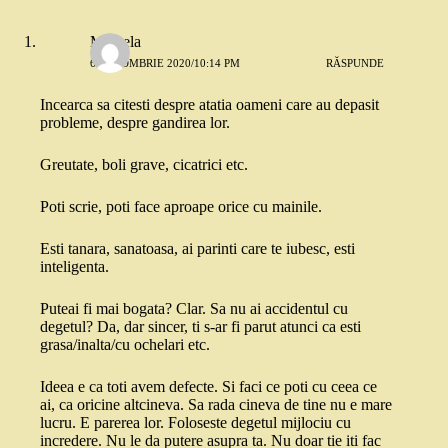
Mihaela
6 OCTOMBRIE 2020/10:14 PM
RĂSPUNDE
Incearca sa citesti despre atatia oameni care au depasit
probleme, despre gandirea lor.
Greutate, boli grave, cicatrici etc.
Poti scrie, poti face aproape orice cu mainile.
Esti tanara, sanatoasa, ai parinti care te iubesc, esti
inteligenta.
Puteai fi mai bogata? Clar. Sa nu ai accidentul cu
degetul? Da, dar sincer, ti s-ar fi parut atunci ca esti
grasa/inalta/cu ochelari etc.
Ideea e ca toti avem defecte. Si faci ce poti cu ceea ce
ai, ca oricine altcineva. Sa rada cineva de tine nu e mare
lucru. E parerea lor. Foloseste degetul mijlociu cu
incredere. Nu le da putere asupra ta. Nu doar tie iti fac