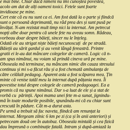
e mai bine. Chiar dacă nimeni nu îmi cunoștea povestea,
acolo am dat de alți oameni toxici. Fetele sunt foarte
invidioase pe mine.
Cert este că eu nu sunt ca ei. Am fost dată la o parte și fiindcă
sunt o persoană deprimantă, nu râd prea des și sunt pusă pe
învățat. N-am rezistat mult timp nici la internat. Am petrecut
nopți albe doar pentru că unele fete nu aveau somn. Râdeau,
vorbeau doar despre băieți, sincer nu le înțeleg.
Odată ele au strigat niște băieți necunoscuți de pe stradă.
Băieții au sărit gardul și au venit lângă fereastră. Printre
gratii ei le-au dat mâncare colegelor de cameră. Logic că n-
am spus nimănui, nu voiam să prindă cineva ură pe mine.
Oboseala mă terminase, nu mâncam nimic din cauza stresului
continuu și mi s-a făcut rău și a fost chemată ambulanța de
către celălalt pedagog. Aparent asta a fost scăparea mea. Țin
minte că venise tatăl meu la internat după pățania mea. Îi
povestise totul despre colegele de cameră pedagoagei. Ea a
promis că nu spune nimănui. Dar s-a luat de ele și a stat de
vorbă cu părinții. Apoi mama unei fete m-a sunat, jignindu-
mă în toate modurile posibile, spunându-mi că eu chiar sunt
crescută în pădure. Cât m-a durut asta.
Pe urmă a trebuit să fac naveta, fiindcă am renunțat la
internat. Mergeam zilnic 6 km pe zi (ca și în anii anteriori) și
petreceam două ore în autobuz. Oboseala mintală și cea fizică
dau împreună o combinație fatală. Intram și după-amiază la