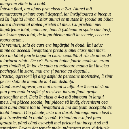
mergeam zilnic la școală.
Într-un final, am ajuns prin clasa a 2-a. Atunci mă
remarcasem printre copiii deștepți, iar învățătoarea a început
să își înghită limba. Chiar atunci se mutase în școală un băiat
care a devenit al doilea prieten al meu. Cu prietenii mei
împărțeam totul, mâncare, bancă (stăteam în spate câte trei),
lor le-am spus totul, de la probleme până la secrete, ceea ce
regret acum…
Pe vremuri, sala de curs era împărțită în două. Îmi aduc
minte că aceeași învățătoare preda și altei clase mai mari.
Era un băiat foarte bogat în clasa cealaltă. A râs de mine. M-
a torturat zilnic. De ce? Purtam haine foarte modeste, eram
prea timidă și, în loc de cutia cu mâncare mama îmi învelea
pachețelul în ziare, mai era și partea cu degetul…
Practic, agresorii își aleg astfel de persoane inofensive, îi simt
pe cei slabi de inimă de la 3 km distanță.
După acest agresor, au mai urmat și alții. Am încercat să nu
pun prea mult la suflet și reușisem într-un final, grație
prietenilor mei. Deja în clasa a 4-a mă simțeam în largul
meu. Îmi plăcea școala, îmi plăcea să învăț, devenisem cea
mai bună dintre toți la învățătură și mă simțeam acceptată de
toată lumea. Din păcate, asta n-a durat. Întreaga mea clasă a
fost transferată la o altă școală. Primul an n-a fost prea
groaznic, până când așa-zișii mei prieteni au început să mă
șantajeze. Le-am dat temele mele, mâncarea mea, dulciurile