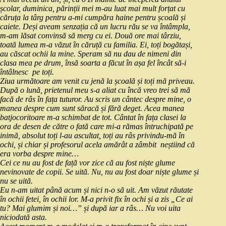
școlar, duminica, părinții mei m-au luat mai mult forțat cu
căruța la târg pentru a-mi cumpăra haine pentru școală și
caiete. Deși aveam senzația că un lucru rău se va întâmpla,
m-am lăsat convinsă să merg cu ei. Două ore mai târziu,
toată lumea m-a văzut în căruță cu familia. Ei, toți bogătași,
au căscat ochii la mine. Speram să nu dau de nimeni din
clasa mea pe drum, însă soarta a făcut în așa fel încât să-i
întâlnesc pe toți.
Ziua următoare am venit cu jenă la școală și toți mă priveau.
După o lună, prietenul meu s-a aliat cu încă vreo trei să mă
facă de râs în fața tuturor. Au scris un cântec despre mine, o
manea despre cum sunt săracă și fără deget. Acea manea
batjocoritoare m-a schimbat de tot. Cântat în fața clasei la
ora de desen de către o fată care mi-a rămas întruchipată pe
inimă, absolut toți l-au ascultat, toți au râs privindu-mă în
ochi, și chiar și profesorul acela amărât a zâmbit neștiind că
era vorba despre mine…
Cei ce nu au fost de față vor zice că au fost niște glume
nevinovate de copii. Se uită. Nu, nu au fost doar niște glume și
nu se uită.
Eu n-am uitat până acum și nici n-o să uit. Am văzut răutate
în ochii fetei, în ochii lor. M-a privit fix în ochi și a zis „Ce ai
tu? Mai glumim și noi…” și după iar a râs… Nu voi uita
niciodată asta.