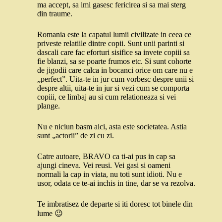
ma accept, sa imi gasesc fericirea si sa mai sterg
din traume.
Romania este la capatul lumii civilizate in ceea ce
priveste relatiile dintre copii. Sunt unii parinti si
dascali care fac eforturi sisifice sa invete copiii sa
fie blanzi, sa se poarte frumos etc. Si sunt cohorte
de jigodii care calca in bocanci orice om care nu e
„perfect”. Uita-te in jur cum vorbesc despre unii si
despre altii, uita-te in jur si vezi cum se comporta
copiii, ce limbaj au si cum relationeaza si vei
plange.
Nu e niciun basm aici, asta este societatea. Astia
sunt „actorii” de zi cu zi.
Catre autoare, BRAVO ca ti-ai pus in cap sa
ajungi cineva. Vei reusi. Vei gasi si oameni
normali la cap in viata, nu toti sunt idioti. Nu e
usor, odata ce te-ai inchis in tine, dar se va rezolva.
Te imbratisez de departe si iti doresc tot binele din
lume 😉