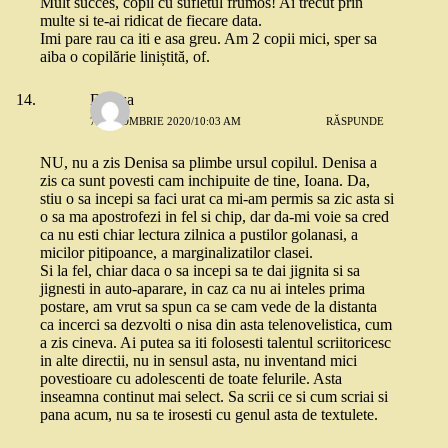
Mult succes, copil cu sufletul frumos! Ai trecut prin
multe si te-ai ridicat de fiecare data.
Imi pare rau ca iti e asa greu. Am 2 copii mici, sper sa
aiba o copilărie liniștită, of.
Denisa
7 OCTOMBRIE 2020/10:03 AM
RĂSPUNDE
NU, nu a zis Denisa sa plimbe ursul copilul. Denisa a
zis ca sunt povesti cam inchipuite de tine, Ioana. Da,
stiu o sa incepi sa faci urat ca mi-am permis sa zic asta si
o sa ma apostrofezi in fel si chip, dar da-mi voie sa cred
ca nu esti chiar lectura zilnica a pustilor golanasi, a
micilor pitipoance, a marginalizatilor clasei.
Si la fel, chiar daca o sa incepi sa te dai jignita si sa
jignesti in auto-aparare, in caz ca nu ai inteles prima
postare, am vrut sa spun ca se cam vede de la distanta
ca incerci sa dezvolti o nisa din asta telenovelistica, cum
a zis cineva. Ai putea sa iti folosesti talentul scriitoricesc
in alte directii, nu in sensul asta, nu inventand mici
povestioare cu adolescenti de toate felurile. Asta
inseamna continut mai select. Sa scrii ce si cum scriai si
pana acum, nu sa te irosesti cu genul asta de textulete.