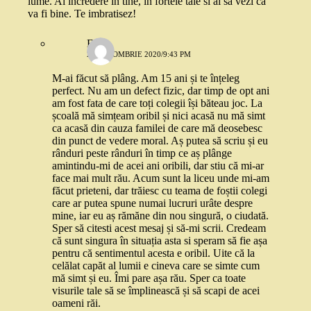
lume. Ai incredere in tine, in fortele tale si ai sa vezi ca
va fi bine. Te imbratisez!
Eu
26 OCTOMBRIE 2020/9:43 PM
M-ai făcut să plâng. Am 15 ani și te înțeleg
perfect. Nu am un defect fizic, dar timp de opt ani
am fost fata de care toți colegii își băteau joc. La
școală mă simțeam oribil și nici acasă nu mă simt
ca acasă din cauza familei de care mă deosebesc
din punct de vedere moral. Aș putea să scriu și eu
rânduri peste rânduri în timp ce aș plânge
amintindu-mi de acei ani oribili, dar stiu că mi-ar
face mai mult rău. Acum sunt la liceu unde mi-am
făcut prieteni, dar trăiesc cu teama de foștii colegi
care ar putea spune numai lucruri urâte despre
mine, iar eu aș rămăne din nou singură, o ciudată.
Sper să citesti acest mesaj și să-mi scrii. Credeam
că sunt singura în situația asta si speram să fie așa
pentru că sentimentul acesta e oribil. Uite că la
celălat capăt al lumii e cineva care se simte cum
mă simt și eu. Îmi pare așa rău. Sper ca toate
visurile tale să se împlinească și să scapi de acei
oameni răi.