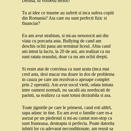
Denisa, tu vorbesti serios?
Tu ai idee ce traume au suferit si inca sufera copiii
din Romania? Aia care nu sunt perfecti fizic si
financiar?
Eu am avut strabism, si mi-au nenorocit ani din
viata cu porcaria asta. Bullying de cand am
deschis ochii pana am terminat liceul. Abia cand
am intrat la lucru, la 20 de ani, am realizat ca nu
sunt ratata orasului, doar ca nu am ochii drepti.
Si eram atat de convinsa ca sunt urata (inca mai
cred asta, desi macar ma doare in dos de problema
in cauza pe care am rezolvat-o aproape complet
prin 2 operatii). Am avut socul vietii, odata intrata
intre oameni normali, nu sacalii aia needucati de
parinti, sa realizez ca sunt totusi dezirabila si asa.
Toate jignirile pe care le primesti, cand esti altfel,
sapa adanc in tine. Eu am avut o familie care m-a
asezat pe un piedestal si mi-au cantat non-stop ca
sunt frumoasa, desteapta si perfecta. Poate datorita
iubirii lor cu adevarat neconditionate, am reusit sa