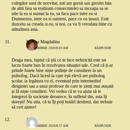
colegilor sunt de neevitat, toti am gresit sau gresim fata
de altii fara sa realizam consecintele) sa inceapa sa se
uite la ea si numai la ea, sa faca pace intre ea si
Dumnezeu, intre ea si oameni, pace cu ea insasi. Este
iluzoriu sa creada si ea, si noi, ca va fi vreodata bine cu
atitudinea asta.
Marina Magdalina
7 OCTOMBRIE 2020/8:03 AM
RĂSPUNDE
Draga mea, faptul că știi ce te face nefericită este un
lucru foarte bun în rezolvarea situației tale. Cred că ți-ar
prinde foarte bine niște ședințe de consiliere la un
psiholog. Dacă liceul la care ești elevă are psiholog
școlar, ia legătura cu el, eventual prin intermediul
dirigintei sau a unui profesor de care te simți mai atașată
și fă niște consilieri. Vei vedea că te va ajuta să te
integrezi în societate deoarece, în sufletul tău, asta îți
dorești! Nu uita, că tu îți poți hotărî destinul, dar trebuie
să ceri ajutor!
Ana
7 OCTOMBRIE 2020/8:57 AM
RĂSPUNDE