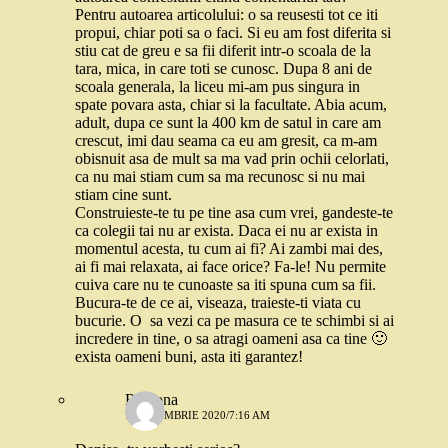
Pentru autoarea articolului: o sa reusesti tot ce iti
propui, chiar poti sa o faci. Si eu am fost diferita si
stiu cat de greu e sa fii diferit intr-o scoala de la
tara, mica, in care toti se cunosc. Dupa 8 ani de
scoala generala, la liceu mi-am pus singura in
spate povara asta, chiar si la facultate. Abia acum,
adult, dupa ce sunt la 400 km de satul in care am
crescut, imi dau seama ca eu am gresit, ca m-am
obisnuit asa de mult sa ma vad prin ochii celorlati,
ca nu mai stiam cum sa ma recunosc si nu mai
stiam cine sunt.
Construieste-te tu pe tine asa cum vrei, gandeste-te
ca colegii tai nu ar exista. Daca ei nu ar exista in
momentul acesta, tu cum ai fi? Ai zambi mai des,
ai fi mai relaxata, ai face orice? Fa-le! Nu permite
cuiva care nu te cunoaste sa iti spuna cum sa fii.
Bucura-te de ce ai, viseaza, traieste-ti viata cu
bucurie. O sa vezi ca pe masura ce te schimbi si ai
incredere in tine, o sa atragi oameni asa ca tine 🙂
exista oameni buni, asta iti garantez!
Ramona
7 OCTOMBRIE 2020/7:16 AM