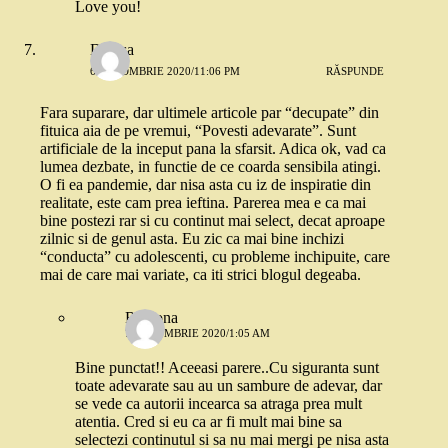
Love you!
Denisa
6 OCTOMBRIE 2020/11:06 PM
RĂSPUNDE
Fara suparare, dar ultimele articole par “decupate” din
fituica aia de pe vremui, “Povesti adevarate”. Sunt
artificiale de la inceput pana la sfarsit. Adica ok, vad ca
lumea dezbate, in functie de ce coarda sensibila atingi.
O fi ea pandemie, dar nisa asta cu iz de inspiratie din
realitate, este cam prea ieftina. Parerea mea e ca mai
bine postezi rar si cu continut mai select, decat aproape
zilnic si de genul asta. Eu zic ca mai bine inchizi
“conducta” cu adolescenti, cu probleme inchipuite, care
mai de care mai variate, ca iti strici blogul degeaba.
Ramona
7 OCTOMBRIE 2020/1:05 AM
Bine punctat!! Aceeasi parere..Cu siguranta sunt
toate adevarate sau au un sambure de adevar, dar
se vede ca autorii incearca sa atraga prea mult
atentia. Cred si eu ca ar fi mult mai bine sa
selectezi continutul si sa nu mai mergi pe nisa asta