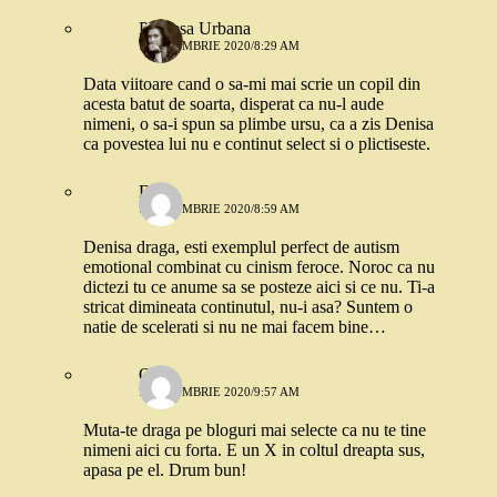
Printesa Urbana
7 OCTOMBRIE 2020/8:29 AM
Data viitoare cand o sa-mi mai scrie un copil din
acesta batut de soarta, disperat ca nu-l aude
nimeni, o sa-i spun sa plimbe ursu, ca a zis Denisa
ca povestea lui nu e continut select si o plictiseste.
D.
7 OCTOMBRIE 2020/8:59 AM
Denisa draga, esti exemplul perfect de autism
emotional combinat cu cinism feroce. Noroc ca nu
dictezi tu ce anume sa se posteze aici si ce nu. Ti-a
stricat dimineata continutul, nu-i asa? Suntem o
natie de scelerati si nu ne mai facem bine…
Oana
7 OCTOMBRIE 2020/9:57 AM
Muta-te draga pe bloguri mai selecte ca nu te tine
nimeni aici cu forta. E un X in coltul dreapta sus,
apasa pe el. Drum bun!