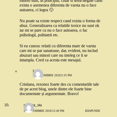
minori sunt, in principiu, chiar si semi-ilegale cand
exista o asemenea diferenta de varsta nu o face
autoarea, ci legea 🙂
Nu poate sa existe respect cand exista o forma de
abuz. Generalizarea ca relatiile toxice nu sunt ok
iar mi se pare ca nu o face autoarea, o fac
psihologii, psihiatrii etc.
Si eu cunosc relatii cu diferenta mare de varsta
care mi se par sanatoase, dar, evident, nu includ
abuzuri sau minori care nu inteleg ce li se
intampla. Cred ca acesta este mesajul.
Lena
13 OCTOMBRIE 2020/2:35 PM
Cristiana, rezonez foarte des cu comentariile tale
de pe acest blog, unele dintre ele foarte bine
documentate și argumentate. Bravo!
gabitza_sta
13 OCTOMBRIE 2020/12:40 PM
RĂSPUNDE