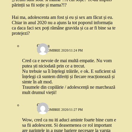
părinții sa fii soție și mama?!?
Hai ma, adolescenta am fost și eu și sex am făcut și eu.
Chiar in anul 2020 nu a ajuns la tot poporul informația
ca daca faci sex poți rămâne gravida și ca ar fi bine sa te
protejezi?
Corina
12 OCTOMBRIE 2020/11:24 PM
Cred ca e nevoie de mai multă empatie. Nu vom
putea ști niciodată prin ce a trecut.
Nu trebuie sa îi înțelegi trăirile, e ok. E suficient să
înțelegi că suntem diferiți și fiecare reacționează și
simte în alt mod.
Traumele din copilărie / adolescență ne marchează
mult drumul vieții!
Gabi
12 OCTOMBRIE 2020/11:27 PM
Wow, cred ca nu iti aduci aminte foarte bine cum e
sa fii adolescent. Si deasemenea ce rol important
are parintele in a pune bariere necesare la varsta