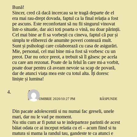
Bună!
Sincer, cred că dacă incercau sa te tragă departe de el
era mai rau-drept dovada, faptul ca la final relația a fost
pe ascuns. Este reconfortant să nu fii singurul vinovat
într-o situatie, dar aici toti poarta o vină, nu doar părinții.
Cel mai bine ar fi sa vorbești cu cineva, faptul că pur și
simplu te eliberezi de anumite poveri contează mult.
Sunt și psihologi care colaborează cu casa de asigurări.
Mie, personal, cel mai bine mi-a fost să vorbesc cu un
preot. Dar nu orice preot, a trebuit să îl găsesc pe acela
cu care am rezonat. Poate de la felul în care mi-a vorbit,
poate doar pentru că aveam nevoie sa scap de povară,
dar de atunci viața mea este cu totul alta. Îți doresc
liniște și lumina!
Alina
12 OCTOMBRIE 2020/10:27 PM
RĂSPUNDE
Din pacate adolescentii si nu numai fac greseli, unele
mari, dar nu le vad pe moment.
Nu stiu cum ar fi putut sa te indeparteze parintii de acest
băiat odata ce ai inceput relatia cu el – acum fiind si tu
matura si mama la randul tau, gandeste te ca atunci e