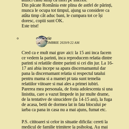
Din păcate România este plina de astfel de părinți,
munca le ocupa tot timpul, ajung sa considere ca
atâta timp cât aduc bani, le cumpara tot ce își
doresc, copiii sunt OK.
Este trist!
o femeie
13 OCTOMBRIE 2020/9:22 AM
Cred ca e mult mai grav aici: la 15 ani inca facem
ce vedem la parinti, inca reproducem relatia dintre
parinti si relatiile dintre parinti si cei din jur. La 16-
17 ani abia incepe sa apara discernamantul dar
pana la discernamant relatia si respectul tatalui
pentru mama si a mamei pt tata sunt temelia
relatiilor viitoare si mai ales a primei iubiri.
Parerea mea personala, de fosta adolescenta si una
linistita, care a vazut limpede in jur multe drame,
de la tentative de sinucidere (la 14-15 ani), la fuga
de acasa, betii de dormea lat in fata blocului pe
iarba ca pana in casa nu a mai ajuns, fumat etc.
P.S. cititoarei si celor in situatie dificila: cereti la
medicul de familie trimitere la psiholog. Au mai