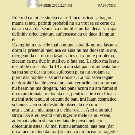
13 OCTOMBRIE 2020/2:27 PM
RĂSPUNDE
Eu cred ca tot ce simtea ea ar fi facut oricat se bagau
mama si tata. parintii probabil nu au vrut sa se certe cu
ea sau si au dat seama ca e inutil si nu fac decat sa rupa
definitiv orice legatura sufleteasca cu ea daca ii impun
ei.
Exemplul meu- cele mai comune situatii- nu ma lasau sa
dorm la prietenul meu asa ca ziua nu ma duceam la ore,
mergeam la el. nu ma lasau sa ies cu x, nu e problema,
ziceam ca ma duc in mall cu o fata etc. La club ma lasau
destul de rar si abia la 19 ani am stat pana dimineata fara
sa ma sune dar nu prea sufeream pt ca nu vroiam sa
pierd des noptile si sa arat obosita. La noi astea legate
de dormitul la alte persoane erau certurile, eu nu fumam
nu beam nu ma drogam, nici pana acum nu am fumat si
nu m am imbatat niciodata etc, pentru ca imi era frica sa
nu imi stric tenul, si oricum de bani imi luam cosmetice
si haine… eu sunt destul de obsedata de cum
arat…..stiu…nici asta nu e chiar ok…. Aici anturajul
strica DAR eu avand convingerile mele ca nu vreau,
automat evitam si eram evitata de persoanele cu
obiceiurile astea. Ai mei fumau amandoi, tata bea (dar
nu a facut niciodata urat) si cred ca nu faceau o tragedie