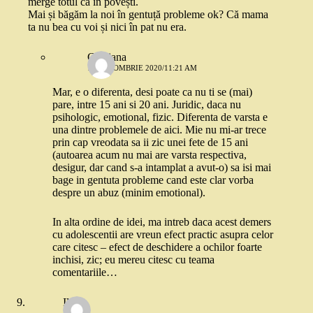
merge totul ca în povești.
Mai și băgăm la noi în gentuță probleme ok? Că mama
ta nu bea cu voi și nici în pat nu era.
Cristiana
13 OCTOMBRIE 2020/11:21 AM
Mar, e o diferenta, desi poate ca nu ti se (mai)
pare, intre 15 ani si 20 ani. Juridic, daca nu
psihologic, emotional, fizic. Diferenta de varsta e
una dintre problemele de aici. Mie nu mi-ar trece
prin cap vreodata sa ii zic unei fete de 15 ani
(autoarea acum nu mai are varsta respectiva,
desigur, dar cand s-a intamplat a avut-o) sa isi mai
bage in gentuta probleme cand este clar vorba
despre un abuz (minim emotional).
In alta ordine de idei, ma intreb daca acest demers
cu adolescentii are vreun efect practic asupra celor
care citesc – efect de deschidere a ochilor foarte
inchisi, zic; eu mereu citesc cu teama
comentariile…
Ilinca