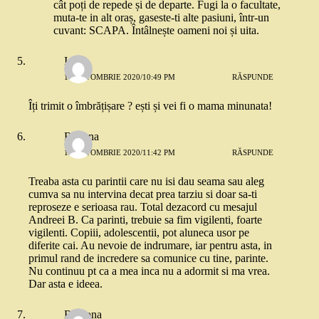
cât poți de repede și de departe. Fugi la o facultate,
muta-te in alt oraș, gaseste-ti alte pasiuni, într-un
cuvant: SCAPA. Întâlnește oameni noi și uita.
Idina
12 OCTOMBRIE 2020/10:49 PM
RĂSPUNDE
Îți trimit o îmbrățișare ? ești și vei fi o mama minunata!
Roxana
12 OCTOMBRIE 2020/11:42 PM
RĂSPUNDE
Treaba asta cu parintii care nu isi dau seama sau aleg
cumva sa nu intervina decat prea tarziu si doar sa-ti
reproseze e serioasa rau. Total dezacord cu mesajul
Andreei B. Ca parinti, trebuie sa fim vigilenti, foarte
vigilenti. Copiii, adolescentii, pot aluneca usor pe
diferite cai. Au nevoie de indrumare, iar pentru asta, in
primul rand de incredere sa comunice cu tine, parinte.
Nu continuu pt ca a mea inca nu a adormit si ma vrea.
Dar asta e ideea.
Ramona