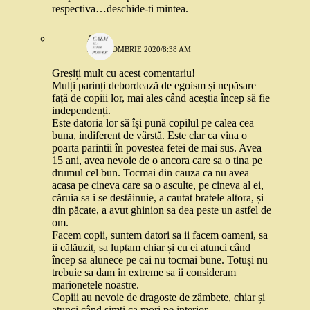
respectiva…deschide-ti mintea.
A.V
13 OCTOMBRIE 2020/8:38 AM
Greșiți mult cu acest comentariu!
Mulți parinți debordează de egoism și nepăsare
față de copiii lor, mai ales când aceștia încep să fie
independenți.
Este datoria lor să își pună copilul pe calea cea
buna, indiferent de vârstă. Este clar ca vina o
poarta parintii în povestea fetei de mai sus. Avea
15 ani, avea nevoie de o ancora care sa o tina pe
drumul cel bun. Tocmai din cauza ca nu avea
acasa pe cineva care sa o asculte, pe cineva al ei,
căruia sa i se destăinuie, a cautat bratele altora, și
din păcate, a avut ghinion sa dea peste un astfel de
om.
Facem copii, suntem datori sa ii facem oameni, sa
ii călăuzit, sa luptam chiar și cu ei atunci când
încep sa alunece pe cai nu tocmai bune. Totuși nu
trebuie sa dam in extreme sa ii consideram
marionetele noastre.
Copiii au nevoie de dragoste de zâmbete, chiar și
atunci când simți ca mori pe interior.