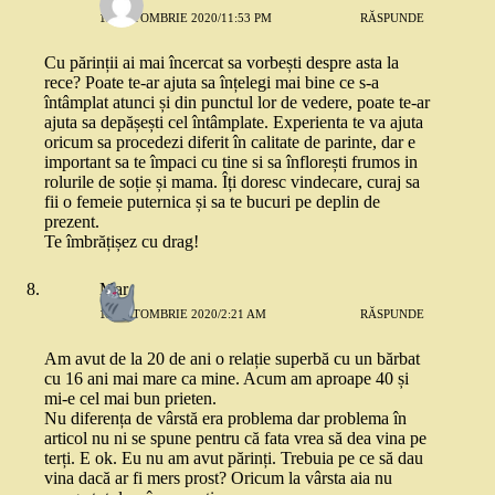
12 OCTOMBRIE 2020/11:53 PM
RĂSPUNDE
Cu părinții ai mai încercat sa vorbești despre asta la
rece? Poate te-ar ajuta sa înțelegi mai bine ce s-a
întâmplat atunci și din punctul lor de vedere, poate te-ar
ajuta sa depășești cel întâmplate. Experienta te va ajuta
oricum sa procedezi diferit în calitate de parinte, dar e
important sa te împaci cu tine si sa înflorești frumos in
rolurile de soție și mama. Îți doresc vindecare, curaj sa
fii o femeie puternica și sa te bucuri pe deplin de
prezent.
Te îmbrățișez cu drag!
Mar
13 OCTOMBRIE 2020/2:21 AM
RĂSPUNDE
Am avut de la 20 de ani o relație superbă cu un bărbat
cu 16 ani mai mare ca mine. Acum am aproape 40 și
mi-e cel mai bun prieten.
Nu diferența de vârstă era problema dar problema în
articol nu ni se spune pentru că fata vrea să dea vina pe
terți. E ok. Eu nu am avut părinți. Trebuia pe ce să dau
vina dacă ar fi mers prost? Oricum la vârsta aia nu