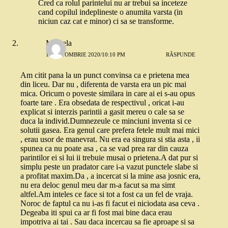
Cred ca rolul parintelui nu ar trebui sa inceteze
cand copilul indeplineste o anumita varsta (in
niciun caz cat e minor) ci sa se transforme.
Mihaela
12 OCTOMBRIE 2020/10:10 PM
RĂSPUNDE
Am citit pana la un punct convinsa ca e prietena mea
din liceu. Dar nu , diferenta de varsta era un pic mai
mica. Oricum o poveste similara in care ai ei s-au opus
foarte tare . Era obsedata de respectivul , oricat i-au
explicat si interzis parintii a gasit mereu o cale sa se
duca la individ.Dumnezeule ce minciuni inventa si ce
solutii gasea. Era genul care prefera fetele mult mai mici
, erau usor de manevrat. Nu era ea singura si stia asta , ii
spunea ca nu poate asa , ca se vad prea rar din cauza
parintilor ei si lui ii trebuie musai o prietena.A dat pur si
simplu peste un pradator care i-a vazut punctele slabe si
a profitat maxim.Da , a incercat si la mine asa josnic era,
nu era deloc genul meu dar m-a facut sa ma simt
altfel.Am inteles ce face si tot a fost ca un fel de vraja.
Noroc de faptul ca nu i-as fi facut ei niciodata asa ceva .
Degeaba iti spui ca ar fi fost mai bine daca erau
impotriva ai tai . Sau daca incercau sa fie aproape si sa