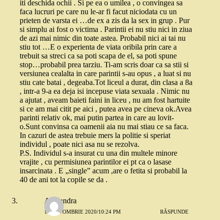
iti deschida ochii . Si pe ea o umilea , o convingea sa
faca lucruri pe care nu le-ar fi facut niciodata cu un
prieten de varsta ei …de ex a zis da la sex in grup . Pur
si simplu ai fost o victima . Parintii ei nu stiu nici in ziua
de azi mai nimic din toate astea. Probabil nici ai tai nu
stiu tot …E o experienta de viata oribila prin care a
trebuit sa streci ca sa poti scapa de el, sa poti spune
stop…probabil prea tarziu. Ti-am scris doar ca sa stii si
versiunea cealalta in care parintii s-au opus , a luat si nu
stiu cate batai , degeaba.Tot liceul a durat, din clasa a 8a
, intr-a 9-a ea deja isi incepuse viata sexuala . Nimic nu
a ajutat , aveam baieti faini in liceu , nu am fost hartuite
si ce am mai citit pe aici , putea avea pe cineva ok.Avea
parinti relativ ok, mai putin partea in care au lovit-
o.Sunt convinsa ca oamenii aia nu mai stiau ce sa faca.
In cazuri de astea trebuie mers la politie si speriat
individul , poate nici asa nu se rezolva.
P.S. Individul s-a insurat cu una din multele minore
vrajite , cu permisiunea parintilor ei pt ca o lasase
insarcinata . E „single” acum ,are o fetita si probabil la
40 de ani tot la copile se da .
Alexandra
12 OCTOMBRIE 2020/10:24 PM
RĂSPUNDE