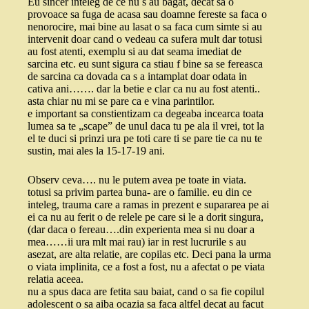
Eu sincer inteleg de ce nu s au bagat, decat sa o
provoace sa fuga de acasa sau doamne fereste sa faca o
nenorocire, mai bine au lasat o sa faca cum simte si au
intervenit doar cand o vedeau ca sufera mult dar totusi
au fost atenti, exemplu si au dat seama imediat de
sarcina etc. eu sunt sigura ca stiau f bine sa se fereasca
de sarcina ca dovada ca s a intamplat doar odata in
cativa ani……. dar la betie e clar ca nu au fost atenti..
asta chiar nu mi se pare ca e vina parintilor.
e important sa constientizam ca degeaba incearca toata
lumea sa te „scape” de unul daca tu pe ala il vrei, tot la
el te duci si prinzi ura pe toti care ti se pare tie ca nu te
sustin, mai ales la 15-17-19 ani.
Observ ceva…. nu le putem avea pe toate in viata.
totusi sa privim partea buna- are o familie. eu din ce
inteleg, trauma care a ramas in prezent e supararea pe ai
ei ca nu au ferit o de relele pe care si le a dorit singura,
(dar daca o fereau….din experienta mea si nu doar a
mea……ii ura mlt mai rau) iar in rest lucrurile s au
asezat, are alta relatie, are copilas etc. Deci pana la urma
o viata implinita, ce a fost a fost, nu a afectat o pe viata
relatia aceea.
nu a spus daca are fetita sau baiat, cand o sa fie copilul
adolescent o sa aiba ocazia sa faca altfel decat au facut