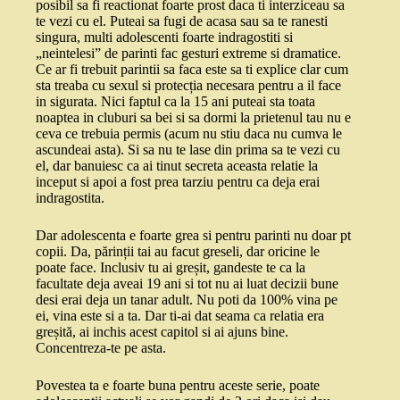
posibil sa fi reactionat foarte prost daca ti interziceau sa
te vezi cu el. Puteai sa fugi de acasa sau sa te ranesti
singura, multi adolescenti foarte indragostiti si
„neintelesi” de parinti fac gesturi extreme si dramatice.
Ce ar fi trebuit parintii sa faca este sa ti explice clar cum
sta treaba cu sexul si protecția necesara pentru a il face
in sigurata. Nici faptul ca la 15 ani puteai sta toata
noaptea in cluburi sa bei si sa dormi la prietenul tau nu e
ceva ce trebuia permis (acum nu stiu daca nu cumva le
ascundeai asta). Si sa nu te lase din prima sa te vezi cu
el, dar banuiesc ca ai tinut secreta aceasta relatie la
inceput si apoi a fost prea tarziu pentru ca deja erai
indragostita.
Dar adolescenta e foarte grea si pentru parinti nu doar pt
copii. Da, părinții tai au facut greseli, dar oricine le
poate face. Inclusiv tu ai greșit, gandeste te ca la
facultate deja aveai 19 ani si tot nu ai luat decizii bune
desi erai deja un tanar adult. Nu poti da 100% vina pe
ei, vina este si a ta. Dar ti-ai dat seama ca relatia era
greșită, ai inchis acest capitol si ai ajuns bine.
Concentreza-te pe asta.
Povestea ta e foarte buna pentru aceste serie, poate