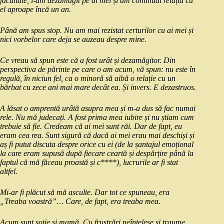
facultate, i-am dezamăgit pe ai mei și am continuat relația cu
el aproape încă un an.
Până am spus stop. Nu am mai rezistat certurilor cu ai mei și
nici vorbelor care deja se auzeau despre mine.
Ce vreau să spun este că a fost urât și dezamăgitor. Din
perspectiva de părinte pe care o am acum, vă spun: nu este în
regulă, în niciun fel, ca o minoră să aibă o relație cu un
bărbat cu zece ani mai mare decât ea. Și invers. E dezastruos.
A lăsat o amprentă urâtă asupra mea și m-a dus să fac numai
rele. Nu mă judecați. A fost prima mea iubire și nu știam cum
trebuie să fie. Credeam că ai mei sunt răi. Dar de fapt, eu
eram cea rea. Sunt sigură că dacă ai mei erau mai deschiși și
aș fi putut discuta despre orice cu ei (de la șantajul emoțional
la care eram supusă după fiecare ceartă și despărțire până la
faptul că mă făceau proastă și c****), lucrurile ar fi stat
altfel.
Mi-ar fi plăcut să mă asculte. Dar tot ce spuneau, era
„Treaba voastră”… Care, de fapt, era treaba mea.
Acum sunt soție și mamă. Cu frustrări neînțelese și traume