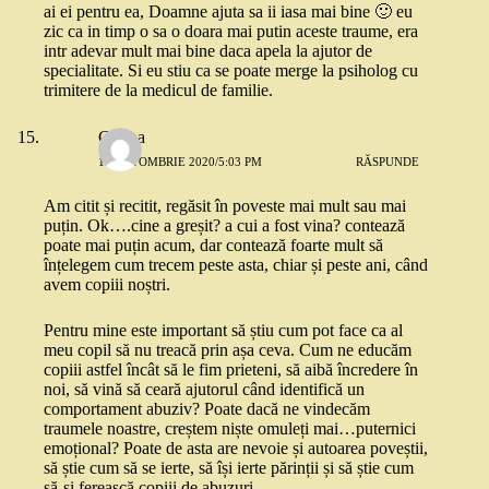
ai ei pentru ea, Doamne ajuta sa ii iasa mai bine 🙂 eu
zic ca in timp o sa o doara mai putin aceste traume, era
intr adevar mult mai bine daca apela la ajutor de
specialitate. Si eu stiu ca se poate merge la psiholog cu
trimitere de la medicul de familie.
Corina
13 OCTOMBRIE 2020/5:03 PM
RĂSPUNDE
Am citit și recitit, regăsit în poveste mai mult sau mai
puțin. Ok….cine a greșit? a cui a fost vina? contează
poate mai puțin acum, dar contează foarte mult să
înțelegem cum trecem peste asta, chiar și peste ani, când
avem copiii noștri.
Pentru mine este important să știu cum pot face ca al
meu copil să nu treacă prin așa ceva. Cum ne educăm
copiii astfel încât să le fim prieteni, să aibă încredere în
noi, să vină să ceară ajutorul când identifică un
comportament abuziv? Poate dacă ne vindecăm
traumele noastre, creștem niște omuleți mai…puternici
emoțional? Poate de asta are nevoie și autoarea poveștii,
să știe cum să se ierte, să își ierte părinții și să știe cum
să-și ferească copiii de abuzuri.