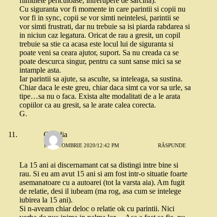
filmulete periculoase, intrerupere de sarcina).
Cu siguranta vor fi momente in care parintii si copii nu
vor fi in sync, copii se vor simti neintelesi, parintii se
vor simti frustrati, dar nu trebuie sa isi piarda rabdarea si
in niciun caz legatura. Oricat de rau a gresit, un copil
trebuie sa stie ca acasa este locul lui de siguranta si
poate veni sa ceara ajutor, suport. Sa nu creada ca se
poate descurca singur, pentru ca sunt sanse mici sa se
intample asta.
Iar parintii sa ajute, sa asculte, sa inteleaga, sa sustina.
Chiar daca le este greu, chiar daca simt ca vor sa urle, sa
tipe…sa nu o faca. Exista alte modalitati de a le arata
copiilor ca au gresit, sa le arate calea corecta.
G.
Claudia
13 OCTOMBRIE 2020/12:42 PM
RĂSPUNDE
La 15 ani ai discernamant cat sa distingi intre bine si
rau. Si eu am avut 15 ani si am fost intr-o situatie foarte
asemanatoare cu a autoarei (tot la varsta aia). Am fugit
de relatie, desi il iubeam (ma rog, asa cum se intelege
iubirea la 15 ani).
Si n-aveam chiar deloc o relatie ok cu parintii. Nici