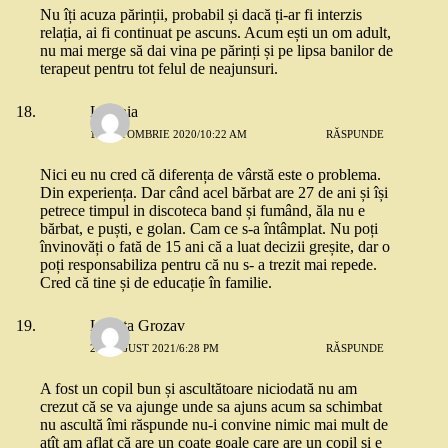
Nu îți acuza părinții, probabil și dacă ți-ar fi interzis
relația, ai fi continuat pe ascuns. Acum ești un om adult,
nu mai merge să dai vina pe părinți și pe lipsa banilor de
terapeut pentru tot felul de neajunsuri.
Lavinia
18 OCTOMBRIE 2020/10:22 AM
RĂSPUNDE
Nici eu nu cred că diferența de vârstă este o problema.
Din experiența. Dar când acel bărbat are 27 de ani și își
petrece timpul in discoteca band și fumând, ăla nu e
bărbat, e puști, e golan. Cam ce s-a întâmplat. Nu poți
învinovăți o fată de 15 ani că a luat decizii greșite, dar o
poți responsabiliza pentru că nu s- a trezit mai repede.
Cred că tine și de educație în familie.
Lenuța Grozav
25 AUGUST 2021/6:28 PM
RĂSPUNDE
A fost un copil bun și ascultătoare niciodată nu am
crezut că se va ajunge unde sa ajuns acum sa schimbat
nu ascultă îmi răspunde nu-i convine nimic mai mult de
atît am aflat că are un coate goale care are un copil și e