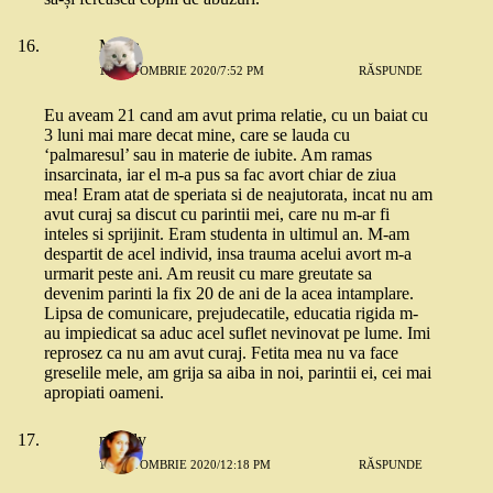
Marta
13 OCTOMBRIE 2020/7:52 PM
RĂSPUNDE
Eu aveam 21 cand am avut prima relatie, cu un baiat cu
3 luni mai mare decat mine, care se lauda cu
‘palmaresul’ sau in materie de iubite. Am ramas
insarcinata, iar el m-a pus sa fac avort chiar de ziua
mea! Eram atat de speriata si de neajutorata, incat nu am
avut curaj sa discut cu parintii mei, care nu m-ar fi
inteles si sprijinit. Eram studenta in ultimul an. M-am
despartit de acel individ, insa trauma acelui avort m-a
urmarit peste ani. Am reusit cu mare greutate sa
devenim parinti la fix 20 de ani de la acea intamplare.
Lipsa de comunicare, prejudecatile, educatia rigida m-
au impiedicat sa aduc acel suflet nevinovat pe lume. Imi
reprosez ca nu am avut curaj. Fetita mea nu va face
greselile mele, am grija sa aiba in noi, parintii ei, cei mai
apropiati oameni.
maddy
14 OCTOMBRIE 2020/12:18 PM
RĂSPUNDE