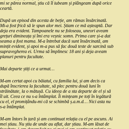
mi se părea normal, știu că îl iubeam și plângeam după orice
ceartă.
După un episod din acesta de beție, am rămas însărcinată.
Mi-a fost frică să le spun alor mei. Știam ce mă așteaptă. Dar
deja era evident. Tampoanele nu se foloseau, uneori aveam
grețuri dimineața și îmi era veșnic somn. Prima care și-a dat
seama a fost mama. M-a întrebat dacă sunt însărcinată, am
mințit evident, și apoi m-a pus să fac două teste de sarcină sub
supravegherea ei. Urma să împlinesc 18 ani și deja aveam
planuri pentru facultate.
Mai departe știți ce a urmat…
M-am certat apoi cu băiatul, cu familia lui, și am decis ca
după înscrierea la facultate, să plec pentru două luni în
străinătate, la o mătușă. Cu ideea de a sta departe de el și să
îl uit. Ceea ce nu s-a întâmplat. Îi mințeam pe toți în legătură
cu el, el promițându-mi că se schimbă ș.a.m.d… Nici asta nu
s-a întâmplat.
M-am întors în țară și am continuat relația cu el pe ascuns. Ai
mei știau. Nu știu de unde au aflat, dar știau. M-am lăsat de