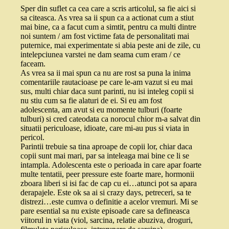
Sper din suflet ca cea care a scris articolul, sa fie aici si
sa citeasca. As vrea sa ii spun ca a actionat cum a stiut
mai bine, ca a facut cum a simtit, pentru ca multi dintre
noi suntem / am fost victime fata de personalitati mai
puternice, mai experimentate si abia peste ani de zile, cu
intelepciunea varstei ne dam seama cum eram / ce
faceam.
As vrea sa ii mai spun ca nu are rost sa puna la inima
comentariile rautacioase pe care le-am vazut si eu mai
sus, multi chiar daca sunt parinti, nu isi inteleg copii si
nu stiu cum sa fie alaturi de ei. Si eu am fost
adolescenta, am avut si eu momente tulburi (foarte
tulburi) si cred cateodata ca norocul chior m-a salvat din
situatii periculoase, idioate, care mi-au pus si viata in
pericol.
Parintii trebuie sa tina aproape de copii lor, chiar daca
copii sunt mai mari, par sa inteleaga mai bine ce li se
intampla. Adolescenta este o perioada in care apar foarte
multe tentatii, peer pressure este foarte mare, hormonii
zboara liberi si isi fac de cap cu ei…atunci pot sa apara
derapajele. Este ok sa ai si crazy days, petreceri, sa te
distrezi…este cumva o definitie a acelor vremuri. Mi se
pare esential sa nu existe episoade care sa defineasca
viitorul in viata (viol, sarcina, relatie abuziva, droguri,