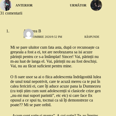
ANTERIOR
URMĂTOR
31 comentarii
Andreea B
12 OCTOMBRIE 2020/9:52 PM
RĂSPUNDE
Mi se pare uluitor cum fata asta, după ce recunoaște ca
greșeala a fost a ei, tot are neobrazarea sa isi acuze
părinții pentru ce s-a întâmplat! Sincer! Vai, părinții nu
m-au luat de langa el. Vai, părinții nu au fost deschiși.
Vai, nu au făcut suficient pentru mine.
O fi oare usor sa ai o fiica adolescenta îndrăgostită lulea
de unul total nepotrivit, care te acuză mereu ca te pui în
calea fericirii ei, care îți aduce acuze pana la Dumnezeu
(cu toții știm cum sunt adolescenții si clasicele crize gen
„nu-mi mai suport parintii”, etc etc) si care face fix
opusul a ce spui tu, tocmai ca să îți demonstreze ca
poate?? Mi se pare oribil.
„Acum sunt sotie si mama”. A cui soție? Te-au împins