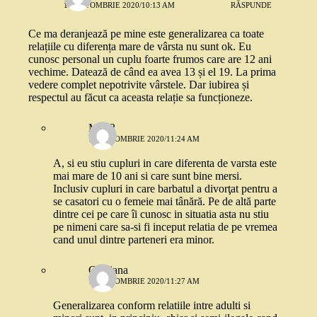
13 OCTOMBRIE 2020/10:13 AM
RĂSPUNDE
Ce ma deranjează pe mine este generalizarea ca toate
relațiile cu diferența mare de vârsta nu sunt ok. Eu
cunosc personal un cuplu foarte frumos care are 12 ani
vechime. Datează de când ea avea 13 și el 19. La prima
vedere complet nepotrivite vârstele. Dar iubirea și
respectul au făcut ca aceasta relație sa funcționeze.
Mira2
13 OCTOMBRIE 2020/11:24 AM
A, si eu stiu cupluri in care diferenta de varsta este
mai mare de 10 ani si care sunt bine mersi.
Inclusiv cupluri in care barbatul a divorţat pentru a
se casatori cu o femeie mai tânără. Pe de altă parte
dintre cei pe care îi cunosc in situatia asta nu stiu
pe nimeni care sa-si fi inceput relatia de pe vremea
cand unul dintre parteneri era minor.
Cristiana
13 OCTOMBRIE 2020/11:27 AM
Generalizarea conform relatiile intre adulti si