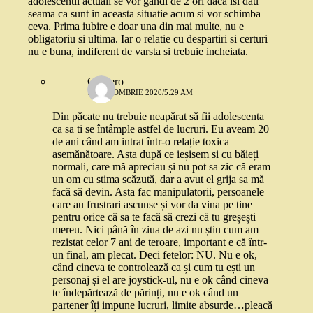
adolescentii actuali se vor gandi de 2 ori daca isi dau
seama ca sunt in aceasta situatie acum si vor schimba
ceva. Prima iubire e doar una din mai multe, nu e
obligatoriu si ultima. Iar o relatie cu despartiri si certuri
nu e buna, indiferent de varsta si trebuie incheiata.
Gingero
13 OCTOMBRIE 2020/5:29 AM
Din păcate nu trebuie neapărat să fii adolescenta
ca sa ti se întâmple astfel de lucruri. Eu aveam 20
de ani când am intrat într-o relație toxica
asemănătoare. Asta după ce ieșisem si cu băieți
normali, care mă apreciau și nu pot sa zic că eram
un om cu stima scăzută, dar a avut el grija sa mă
facă să devin. Asta fac manipulatorii, persoanele
care au frustrari ascunse și vor da vina pe tine
pentru orice că sa te facă să crezi că tu greșești
mereu. Nici până în ziua de azi nu știu cum am
rezistat celor 7 ani de teroare, important e că într-
un final, am plecat. Deci fetelor: NU. Nu e ok,
când cineva te controlează ca și cum tu ești un
personaj și el are joystick-ul, nu e ok când cineva
te îndepărtează de părinți, nu e ok când un
partener îți impune lucruri, limite absurde…pleacă