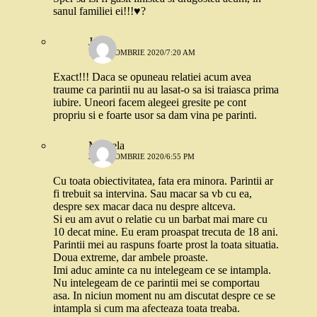
sanul familiei ei!!!♥️?
Jay
17 OCTOMBRIE 2020/7:20 AM
Exact!!! Daca se opuneau relatiei acum avea
traume ca parintii nu au lasat-o sa isi traiasca prima
iubire. Uneori facem alegeei gresite pe cont
propriu si e foarte usor sa dam vina pe parinti.
Mihaela
21 OCTOMBRIE 2020/6:55 PM
Cu toata obiectivitatea, fata era minora. Parintii ar
fi trebuit sa intervina. Sau macar sa vb cu ea,
despre sex macar daca nu despre altceva.
Si eu am avut o relatie cu un barbat mai mare cu
10 decat mine. Eu eram proaspat trecuta de 18 ani.
Parintii mei au raspuns foarte prost la toata situatia.
Doua extreme, dar ambele proaste.
Imi aduc aminte ca nu intelegeam ce se intampla.
Nu intelegeam de ce parintii mei se comportau
asa. In niciun moment nu am discutat despre ce se
intampla si cum ma afecteaza toata treaba.