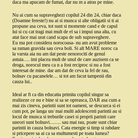
daca ma apucam de fumat, dar nu m a atras pe mine.
Nu ai cum sa supraveghezi copilul 24 din 24, chiar daca
(Doamne fereste!) nu ai si munca si alte obligatii si ti ai
propune asa ceva, tot sunt si momente cand e de capul
lui si cu cat tragi mai mult de el sa i impui una alta, cu
atat face mai urat cand scapa de sub supraveghere.
Eu ma pot considera norocoasa- nu am avut probleme
sa raman gravida sau ceva boli. Si alt MARE noroc ca
la varsta aia nu am dat peste nenorociti de genul
astuia…. imi placea mult de unul de care auzisem ca se
droga, norocul meu ca n a fost reciproc si nu a fost
interesat de mine. dar am dat de ceva la fel de rau,
bolnav cu pacanelele… si tot am facut tampenii din
cauza lui..
Ideal ar fi ca din educatia primita copilul singur sa
realizeze ce nu e bine si sa se opreasca, DAR asa cum a
mai zis cineva, parintii sunt tot oameni, se descurca si ei
cum pot, pe langa un/ mai multi adolescenti parintii au si
locul de munca si treburile casei si proprii parinti care
uneori sunt bolnavi……. sau mai rau, poate sunt chiar
parintii in cauza bolnavi. Cata energie si timp si rabdare
si pricepere sa ai ca sa multumesti pe toata lumea?