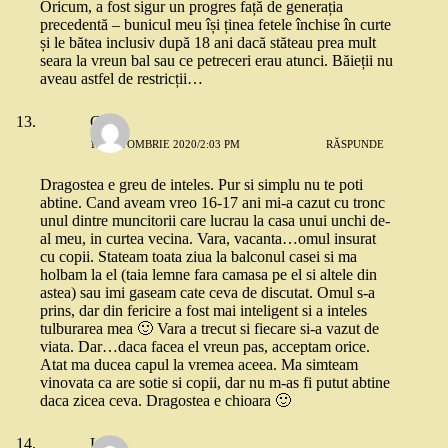
Oricum, a fost sigur un progres față de generația
precedentă – bunicul meu își ținea fetele închise în curte
și le bătea inclusiv după 18 ani dacă stăteau prea mult
seara la vreun bal sau ce petreceri erau atunci. Băieții nu
aveau astfel de restricții…
Geo
13 OCTOMBRIE 2020/2:03 PM
RĂSPUNDE
Dragostea e greu de inteles. Pur si simplu nu te poti
abtine. Cand aveam vreo 16-17 ani mi-a cazut cu tronc
unul dintre muncitorii care lucrau la casa unui unchi de-
al meu, in curtea vecina. Vara, vacanta…omul insurat
cu copii. Stateam toata ziua la balconul casei si ma
holbam la el (taia lemne fara camasa pe el si altele din
astea) sau imi gaseam cate ceva de discutat. Omul s-a
prins, dar din fericire a fost mai inteligent si a inteles
tulburarea mea 🙂 Vara a trecut si fiecare si-a vazut de
viata. Dar…daca facea el vreun pas, acceptam orice.
Atat ma ducea capul la vremea aceea. Ma simteam
vinovata ca are sotie si copii, dar nu m-as fi putut abtine
daca zicea ceva. Dragostea e chioara 🙂
Lore