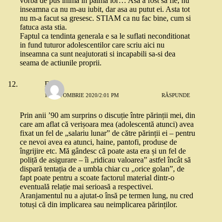
vorba de pus inima in palma lor… Asa a fost sa fie, nu
inseamna ca nu m-au iubit, dar asa au putut ei. Asta tot
nu m-a facut sa gresesc. STIAM ca nu fac bine, cum si
fatuca asta stia.
Faptul ca tendinta generala e sa le suflati neconditionat
in fund tuturor adolescentilor care scriu aici nu
inseamna ca sunt neajutorati si incapabili sa-si dea
seama de actiunile proprii.
Dan
13 OCTOMBRIE 2020/2:01 PM
RĂSPUNDE
Prin anii ’90 am surprins o discuție între părinții mei, din
care am aflat că verișoara mea (adolescentă atunci) avea
fixat un fel de „salariu lunar” de către părinții ei – pentru
ce nevoi avea ea atunci, haine, pantofi, produse de
îngrijire etc. Mă gândesc că poate asta era și un fel de
poliță de asigurare – îi „ridicau valoarea” astfel încât să
dispară tentația de a umbla chiar cu „orice golan”, de
fapt poate pentru a scoate factorul material dintr-o
eventuală relație mai serioasă a respectivei.
Aranjamentul nu a ajutat-o însă pe termen lung, nu cred
totuși că din implicarea sau neimplicarea părinților.