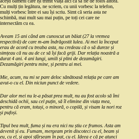
acești oameni care își trimit viața aici ca să fie de folos altora.
Cu mulți țin legătura, ne scriem, cu unii vorbesc la telefon,
mulți vorbesc între ei sau își scriu. Simt că seria asta ne
schimbă, mai mult sau mai puțin, pe toți cei care ne
intersectăm cu ea.
Aveam 15 ani când am cunoscut un băiat (27 la vremea
respectivă) de care m-am îndrăgostit lulea. Ai mei la început
erau de acord cu treaba asta, nu credeau că o să dureze și
simțeau că nu au de ce să își facă griji. Dar relația noastră a
durat 4 ani. 4 ani lungi, umili și plini de dezamăgiri.
Dezamăgiri pentru mine, și pentru ai mei.
Mie, acum, nu mi se pare deloc sănătoasă relația pe care am
avut-o cu el. Din niciun punct de vedere.
Dar alor mei nu le-a păsat prea mult, nu au fost acolo să îmi
deschidă ochii, sau cel puțin, să îl elimine din viața mea,
pentru că eram, totuși, o minoră, o copilă, și visam la nori roz
și pufoși.
Tipul bea mult, fuma și nu era nici nu știu ce frumos. Asta am
devenit și eu. Fumam, mergeam prin discoteci cu el, beam și
eu, cu el, și apoi sfârșeam în pat, cu el. Ideea e că pe atunci