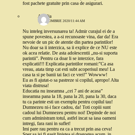
fost pachete gratuite prin casa de asigurari.
Amelia
13 OCTOMBRIE 2020/11:44 AM
Nu inteleg inversunarea ta! Admir curajul ei de a
spune povestea, a a-si recunoaste vina, dar da! Era
nevoie de un pic de atentie din partea parintilor!
Nu doar sa ii interzica, sa ii explice de ce NU este
ok acea relatie. De asta adolescentii „nu-si suporta
parintii”. Pentru ca doar li se interzice, fara
explicatii!!! Explicatia parintilor romani:”Ca asa
vreau, atata timp cat esti subt acoperisul meu! La
casa ta si pe banii tai faci ce vrei!” Wowww!
Eu as fi ajutat-o sa pastreze si copilul, apropo! Alta
viata distrusa!
Educatia nu inseamna „cei 7 ani de acasa”
inseamna pana la 18, pana la 20, pana la 30, daca
tu ca parinte esti un exemplu pentru copilul tau!
Dumnezeu ni-i face cadou, da! Toti copiii sunt
cadoul lui Dumnezeu pentru noi! Depinde de noi
cum administram totul, astfel incat sa iasa oameni
intregi, fara rani in suflet!
Imi pare rau pentru ea ca a trecut prin asa ceva!
Sper sa isi fi gasit linistea si dragostea acum, in