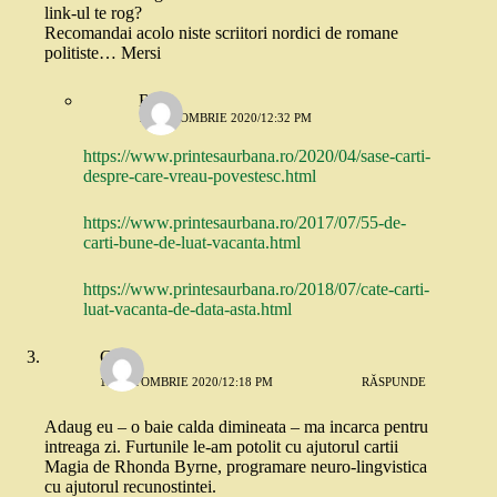
link-ul te rog?
Recomandai acolo niste scriitori nordici de romane
politiste… Mersi
Robo
12 OCTOMBRIE 2020/12:32 PM
https://www.printesaurbana.ro/2020/04/sase-carti-
despre-care-vreau-povestesc.html
https://www.printesaurbana.ro/2017/07/55-de-
carti-bune-de-luat-vacanta.html
https://www.printesaurbana.ro/2018/07/cate-carti-
luat-vacanta-de-data-asta.html
Geo
12 OCTOMBRIE 2020/12:18 PM
RĂSPUNDE
Adaug eu – o baie calda dimineata – ma incarca pentru
intreaga zi. Furtunile le-am potolit cu ajutorul cartii
Magia de Rhonda Byrne, programare neuro-lingvistica
cu ajutorul recunostintei.