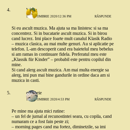
Vilma
12 OCTOMBRIE 2020/12:36 PM
RĂSPUNDE
Si eu ascult muzica. Ma ajuta sa ma linistesc si sa ma
concentrez. Si in bucatarie ascult muzica. Si in birou
cand lucrez. Imi place foarte mult canalul Klasik Radio
– muzica clasica, au mai multe genuri. Au si aplicatie pe
telefon. L-am descoperit cand era baietelul meu bebelus
si am ramas in continuare fidela. Preferatul meu este
„Klassik für Kinder” – probabil este pentru copilul din
mine.
Si cand alerg ascult muzica. Am mai multa energie sa
alerg, imi pun mai bine gandurile in ordine daca am si
muzica in casti.
o femeie
12 OCTOMBRIE 2020/4:53 PM
RĂSPUNDE
Pe mine ma ajuta mici rutine:
– un fel de jurnal al recunostintei seara, cu copila, cand
numaram ce a fost fain peste zi;
– morning pages cand ma fortez, diminetzile, sa imi