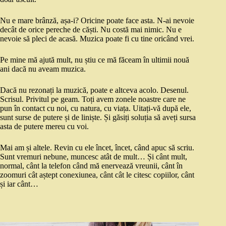
Nu e mare brânză, așa-i? Oricine poate face asta. N-ai nevoie
decât de orice pereche de căști. Nu costă mai nimic. Nu e
nevoie să pleci de acasă. Muzica poate fi cu tine oricând vrei.
Pe mine mă ajută mult, nu știu ce mă făceam în ultimii nouă
ani dacă nu aveam muzica.
Dacă nu rezonați la muzică, poate e altceva acolo. Desenul.
Scrisul. Privitul pe geam. Toți avem zonele noastre care ne
pun în contact cu noi, cu natura, cu viața. Uitați-vă după ele,
sunt surse de putere și de liniște. Și găsiți soluția să aveți sursa
asta de putere mereu cu voi.
Mai am și altele. Revin cu ele încet, încet, când apuc să scriu.
Sunt vremuri nebune, muncesc atât de mult… Și cânt mult,
normal, cânt la telefon când mă enervează vreunii, cânt în
zoomuri cât aștept conexiunea, cânt cât le citesc copiilor, cânt
și iar cânt…