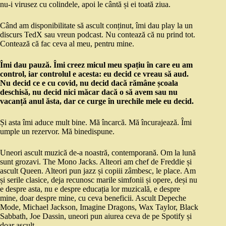
nu-i virusez cu colindele, apoi le cântă și ei toată ziua.
Când am disponibilitate să ascult conținut, îmi dau play la un
discurs TedX sau vreun podcast. Nu contează că nu prind tot.
Contează că fac ceva al meu, pentru mine.
Îmi dau pauză. Îmi creez micul meu spațiu în care eu am
control, iar controlul e acesta: eu decid ce vreau să aud.
Nu decid ce e cu covid, nu decid dacă rămâne școala
deschisă, nu decid nici măcar dacă o să avem sau nu
vacanță anul ăsta, dar ce curge în urechile mele eu decid.
Și asta îmi aduce mult bine. Mă încarcă. Mă încurajează. Îmi
umple un rezervor. Mă binedispune.
Uneori ascult muzică de-a noastră, contemporană. Om la lună
sunt grozavi. The Mono Jacks. Alteori am chef de Freddie și
ascult Queen. Alteori pun jazz și copiii zâmbesc, le place. Am
și serile clasice, deja recunosc marile simfonii și opere, deși nu
e despre asta, nu e despre educația lor muzicală, e despre
mine, doar despre mine, cu ceva beneficii. Ascult Depeche
Mode, Michael Jackson, Imagine Dragons, Wax Taylor, Black
Sabbath, Joe Dassin, uneori pun aiurea ceva de pe Spotify și
doar ascult.