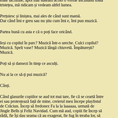
toate lacrimile, apoi mai stăteam acolo o vreme ascultând toată
tristețea, mă ridicam și vedeam altfel lumea.
Prețuiesc și liniștea, mai ales de când sunt mamă.
Dar când îmi e greu sau nu știu cum îmi e, îmi pun muzică.
Partea bună cu asta e că o poți face oricând.
Ieși cu copilul în parc? Muzică într-o ureche. Culci copilul?
Muzică. Speli vase? Muzică lângă chiuvetă. Împăturești?
Muzică.
Poți să și dansezi în timp ce asculți.
Nu ai la ce să-ți pui muzică?
Cânți.
Când glasurile copiilor se aud tot mai tare, fie că se ceartă între
ei sau protestează față de mine, creierul meu începe playlistul
de Crăciun. Încep să fredonez Fa la la laaaaaa, urmată de
Jingle Bells și Feliz Navidad. Cum mă aud, copiii fie încep să
râdă, fie își dau seama că au exagerat, fie fug în treaba lor, să