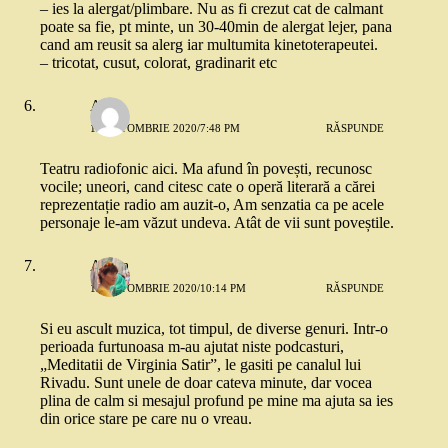
– ies la alergat/plimbare. Nu as fi crezut cat de calmant
poate sa fie, pt minte, un 30-40min de alergat lejer, pana
cand am reusit sa alerg iar multumita kinetoterapeutei.
– tricotat, cusut, colorat, gradinarit etc
A
13 OCTOMBRIE 2020/7:48 PM
RĂSPUNDE
Teatru radiofonic aici. Ma afund în povești, recunosc
vocile; uneori, cand citesc cate o operă literară a cărei
reprezentație radio am auzit-o, Am senzatia ca pe acele
personaje le-am văzut undeva. Atât de vii sunt poveștile.
Adina
15 OCTOMBRIE 2020/10:14 PM
RĂSPUNDE
Si eu ascult muzica, tot timpul, de diverse genuri. Intr-o
perioada furtunoasa m-au ajutat niste podcasturi,
„Meditatii de Virginia Satir”, le gasiti pe canalul lui
Rivadu. Sunt unele de doar cateva minute, dar vocea
plina de calm si mesajul profund pe mine ma ajuta sa ies
din orice stare pe care nu o vreau.