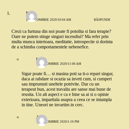
Mary
12 OCTOMBRIE 2020/10:04 AM
RĂSPUNDE
Crezi ca furtuna din noi poate fi potolita si fara terapie?
Oare ne putem stinge singuri incendiul? Ma refer prin
multa munca interioara, meditatie, introspectie si dorinta
de a schimba comportamentele nebenefice.
Laura
12 OCTOMBRIE 2020/11:00 AM
Sigur poate fi… si masina poti sa ti-o repari singur,
daca ai rabdare si ocazia sa inveti cum, si cumperi
sau imprumuti uneltele potrivite. Dar cu un
terapeut bun, acest travaliu are sanse mai bune de
reusita. Un alt aspect e ca e bine sa ai si o opinie
exterioara, impartiala asupra a ceea ce se intampla
in tine. Uneori ne invartim in cerc.
Alina
12 OCTOMBRIE 2020/1:10 PM