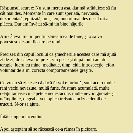
Răspunsul scurt e: Nu sunt mereu așa, dar mă străduiesc să fiu
cât mai des. Momente în care sunt speriată, nervoasă,
dezorientată, epuizată, am și eu, uneori mai des decât mi-ar
plăcea. Dar am învățat să-mi țin bine hățurile.
Am câteva trucuri pentru starea mea de bine, și o să vă
povestesc despre fiecare pe rând.
Precizez din capul locului că șmecheriile acestea care mă ajută
zi de zi, de câteva ori pe zi, vin peste și după mulți ani de
terapie, lucru cu mine, meditație, timp, citit, introspecție, efort
voluntar de a-mi corecta comportamentele greșite.
Ce vreau să zic este că dacă în voi e furtună, sunt acolo multe
răni vechi nevăzute, multă furie, frustrare acumulată, multe
relații rămase cu capetele nedesfăcute, multe nevoi ignorate și
neîmplinite, degeaba veți aplica treisutecincizecidemii de
trucuri. N-or să ajute.
Întâi stingem incendiul.
Apoi așteptăm să se răcească ce-a rămas în picioare.