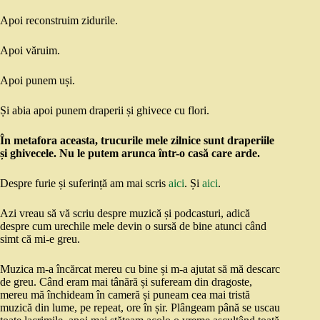
Apoi reconstruim zidurile.
Apoi văruim.
Apoi punem uși.
Și abia apoi punem draperii și ghivece cu flori.
În metafora aceasta, trucurile mele zilnice sunt draperiile
și ghivecele. Nu le putem arunca într-o casă care arde.
Despre furie și suferință am mai scris
aici
. Și
aici
.
Azi vreau să vă scriu despre muzică și podcasturi, adică
despre cum urechile mele devin o sursă de bine atunci când
simt că mi-e greu.
Muzica m-a încărcat mereu cu bine și m-a ajutat să mă descarc
de greu. Când eram mai tânără și sufeream din dragoste,
mereu mă închideam în cameră și puneam cea mai tristă
muzică din lume, pe repeat, ore în șir. Plângeam până se uscau