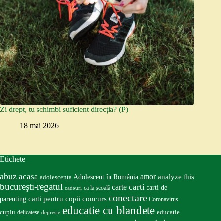
Zi drept, tu schimbi suficient direcția? (P)
18 mai 2026
Etichete
abuz
acasa
amor
Adolescent în România
analyze this
adolescenta
bucureşti-regatul
carte
carti
carti de
ca la școală
cadouri
conectare
carti pentru copii
concurs
parenting
Coronavirus
educatie cu blandete
educatie
cuplu
delicatese
depresie