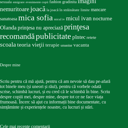
imagini
fashion
gradinita
sexuala
emigrare
evenimente copii
joacă
nemuritoare
mancare
la joacă în străinătate
limite
mica sofia
micul ivan
nocturne
sanatoasa
micul iv
prinţesa
Olanda
prinţesa nu apreciază
publicitate
recomandă
pîntec
retete
scoala
teoria vieţii
terapie
vacanta
umanitar
Despre mine
Scriu pentru că mă ajută, pentru că am nevoie să dau pe-afară
tot binele meu (și uneori și răul), pentru că vorbele odată
scrise, schimbă lucruri, și eu cred că le schimbă în bine. Scriu
despre copiii mei, despre mine, despre tot ce ne face viața
frumoasă. Încerc să ajut cu informații bine documentate, cu
simțăminte și experiențele noastre, cu lucruri și stări.
Cele mai recente comentarii