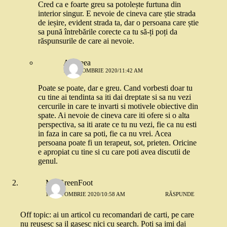
Cred ca e foarte greu sa potolește furtuna din
interior singur. E nevoie de cineva care știe strada
de ieșire, evident strada ta, dar o persoana care știe
sa pună întrebările corecte ca tu să-ți poți da
răspunsurile de care ai nevoie.
Andreea
13 OCTOMBRIE 2020/11:42 AM
Poate se poate, dar e greu. Cand vorbesti doar tu
cu tine ai tendinta sa iti dai dreptate si sa nu vezi
cercurile in care te invarti si motivele obiective din
spate. Ai nevoie de cineva care iti ofere si o alta
perspectiva, sa iti arate ce tu nu vezi, fie ca nu esti
in faza in care sa poti, fie ca nu vrei. Acea
persoana poate fi un terapeut, sot, prieten. Oricine
e apropiat cu tine si cu care poti avea discutii de
genul.
MrsGreenFoot
12 OCTOMBRIE 2020/10:58 AM
RĂSPUNDE
Off topic: ai un articol cu recomandari de carti, pe care
nu reusesc sa il gasesc nici cu search. Poti sa imi dai