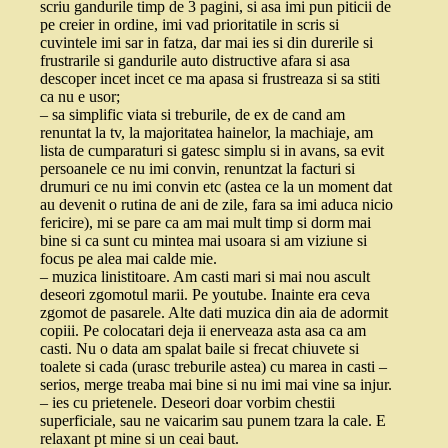
scriu gandurile timp de 3 pagini, si asa imi pun piticii de
pe creier in ordine, imi vad prioritatile in scris si
cuvintele imi sar in fatza, dar mai ies si din durerile si
frustrarile si gandurile auto distructive afara si asa
descoper incet incet ce ma apasa si frustreaza si sa stiti
ca nu e usor;
– sa simplific viata si treburile, de ex de cand am
renuntat la tv, la majoritatea hainelor, la machiaje, am
lista de cumparaturi si gatesc simplu si in avans, sa evit
persoanele ce nu imi convin, renuntzat la facturi si
drumuri ce nu imi convin etc (astea ce la un moment dat
au devenit o rutina de ani de zile, fara sa imi aduca nicio
fericire), mi se pare ca am mai mult timp si dorm mai
bine si ca sunt cu mintea mai usoara si am viziune si
focus pe alea mai calde mie.
– muzica linistitoare. Am casti mari si mai nou ascult
deseori zgomotul marii. Pe youtube. Inainte era ceva
zgomot de pasarele. Alte dati muzica din aia de adormit
copiii. Pe colocatari deja ii enerveaza asta asa ca am
casti. Nu o data am spalat baile si frecat chiuvete si
toalete si cada (urasc treburile astea) cu marea in casti –
serios, merge treaba mai bine si nu imi mai vine sa injur.
– ies cu prietenele. Deseori doar vorbim chestii
superficiale, sau ne vaicarim sau punem tzara la cale. E
relaxant pt mine si un ceai baut.