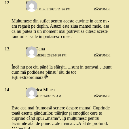
Cris
16 DECEMBRIE 2020/11:26 PM
RĂSPUNDE
Multumesc din suflet pentru aceste cuvinte in care m -
am regasit pe deplin. Astazi este ziua mamei mele, asa
ca nu putea fi un moment mai potrivit sa citesc aceste
randuri si sa le impartasesc cu ea.
Stan Oana
7 NOIEMBRIE 2023/8:28 PM
RĂSPUNDE
Încă nu pot citi până la sfârșit…..sunt in tramvai….sunt
cum mă podideste plinsu’ rău de tot
Ești extraordinară💜
Veronica Minea
28 IUNIE 2024/10:22 AM
RĂSPUNDE
Este cea mai frumoasă scriere despre mama! Cuprinde
toată esența gândurilor, trăirilor și emoțiilor care te
cuprind când spui „mama”. Îți mulțumesc pentru
lacrimile atât de pline….de mama….Atât de profund.
Mă înclin!