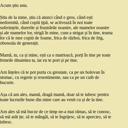
Acum știu asta.
Știu de la mine, știu că atunci când e greu, când ești
nedormită, când copiii țipă, se activează în noi toate
suferințele, durerile și frustrările noastre, ale mamelor noastre
și ale mamelor lor, strigă în mine, cum a strigat și în tine, teama
lor că le mor copiii de foame, frica de război, frica de frig,
oboseala de generații.
Mamă, tu, ca și mine, ești ca o matrioșcă, porți în tine pe toate
femeile dinaintea ta, iar eu te port și pe tine.
Am înțeles că te pot purta cu greutate, ca pe un bolovan în
stomac, cu regrete și resentimente, sau ca pe un cuib de
bucurie.
Așa că am ales, mamă, dragă mamă, doar să te iubesc pentru
toate lucrurile bune din mine care au venit cu și de la tine.
Am ales să mă bucur de ce timp ne-a mai rămas, să te cunosc,
să mă arăt ție, să te mângâi, să te îngrijesc, să te apreciez, să te
iubesc.