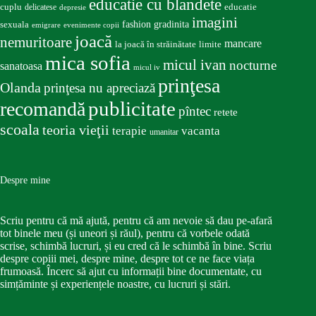
educatie cu blandete
educatie
cuplu
delicatese
depresie
imagini
fashion
gradinita
sexuala
emigrare
evenimente copii
joacă
nemuritoare
mancare
la joacă în străinătate
limite
mica sofia
micul ivan
nocturne
sanatoasa
micul iv
prinţesa
Olanda
prinţesa nu apreciază
publicitate
recomandă
pîntec
retete
scoala
teoria vieţii
terapie
vacanta
umanitar
Despre mine
Scriu pentru că mă ajută, pentru că am nevoie să dau pe-afară
tot binele meu (și uneori și răul), pentru că vorbele odată
scrise, schimbă lucruri, și eu cred că le schimbă în bine. Scriu
despre copiii mei, despre mine, despre tot ce ne face viața
frumoasă. Încerc să ajut cu informații bine documentate, cu
simțăminte și experiențele noastre, cu lucruri și stări.