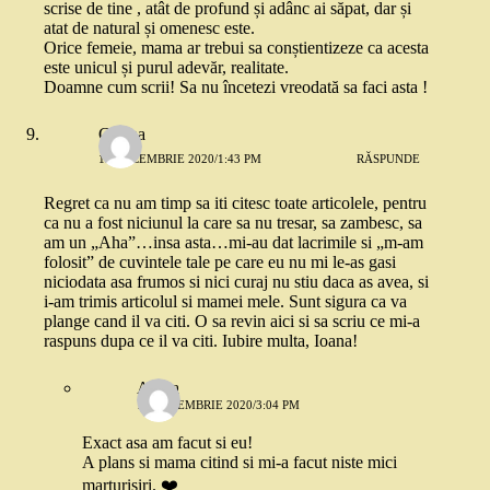
scrise de tine , atât de profund și adânc ai săpat, dar și
atat de natural și omenesc este.
Orice femeie, mama ar trebui sa conștientizeze ca acesta
este unicul și purul adevăr, realitate.
Doamne cum scrii! Sa nu încetezi vreodată sa faci asta !
Corina
15 DECEMBRIE 2020/1:43 PM
RĂSPUNDE
Regret ca nu am timp sa iti citesc toate articolele, pentru
ca nu a fost niciunul la care sa nu tresar, sa zambesc, sa
am un „Aha”…insa asta…mi-au dat lacrimile si „m-am
folosit” de cuvintele tale pe care eu nu mi le-as gasi
niciodata asa frumos si nici curaj nu stiu daca as avea, si
i-am trimis articolul si mamei mele. Sunt sigura ca va
plange cand il va citi. O sa revin aici si sa scriu ce mi-a
raspuns dupa ce il va citi. Iubire multa, Ioana!
Adina
15 DECEMBRIE 2020/3:04 PM
Exact asa am facut si eu!
A plans si mama citind si mi-a facut niste mici
marturisiri. ❤️