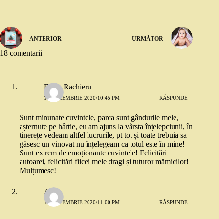
ANTERIOR
URMĂTOR
18 comentarii
Elena Rachieru
14 DECEMBRIE 2020/10:45 PM
RĂSPUNDE
Sunt minunate cuvintele, parca sunt gândurile mele,
așternute pe hârtie, eu am ajuns la vârsta înțelepciunii, în
tinerețe vedeam altfel lucrurile, pt tot și toate trebuia sa
găsesc un vinovat nu înțelegeam ca totul este în mine!
Sunt extrem de emoționante cuvintele! Felicitări
autoarei, felicitări fiicei mele dragi și tuturor mămicilor!
Mulțumesc!
Alina
14 DECEMBRIE 2020/11:00 PM
RĂSPUNDE