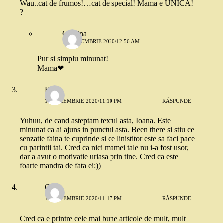
Wau..cat de frumos!…cat de special! Mama e UNICA!
?
Cristina
15 DECEMBRIE 2020/12:56 AM
Pur si simplu minunat!
Mama❤
Elena
14 DECEMBRIE 2020/11:10 PM
RĂSPUNDE
Yuhuu, de cand asteptam textul asta, Ioana. Este
minunat ca ai ajuns in punctul asta. Been there si stiu ce
senzatie faina te cuprinde si ce linistitor este sa faci pace
cu parintii tai. Cred ca nici mamei tale nu i-a fost usor,
dar a avut o motivatie uriasa prin tine. Cred ca este
foarte mandra de fata ei:))
Geo
14 DECEMBRIE 2020/11:17 PM
RĂSPUNDE
Cred ca e printre cele mai bune articole de mult, mult