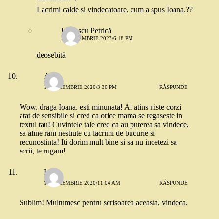
Lacrimi calde si vindecatoare, cum a spus Ioana.??
Donescu Petrică
24 NOIEMBRIE 2023/6:18 PM
deosebită
Anca
15 DECEMBRIE 2020/3:30 PM
RĂSPUNDE
Wow, draga Ioana, esti minunata! Ai atins niste corzi
atat de sensibile si cred ca orice mama se regaseste in
textul tau! Cuvintele tale cred ca au puterea sa vindece,
sa aline rani nestiute cu lacrimi de bucurie si
recunostinta! Iti dorim mult bine si sa nu incetezi sa
scrii, te rugam!
Iulia
16 DECEMBRIE 2020/11:04 AM
RĂSPUNDE
Sublim! Multumesc pentru scrisoarea aceasta, vindeca.