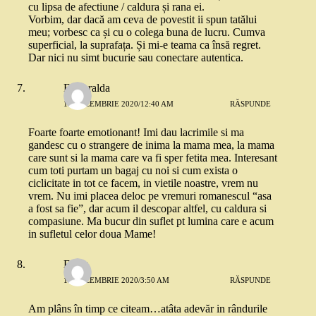
cu lipsa de afectiune / caldura și rana ei.
Vorbim, dar dacă am ceva de povestit ii spun tatălui
meu; vorbesc ca și cu o colega buna de lucru. Cumva
superficial, la suprafața. Și mi-e teama ca însă regret.
Dar nici nu simt bucurie sau conectare autentica.
Esmeralda
15 DECEMBRIE 2020/12:40 AM
RĂSPUNDE
Foarte foarte emotionant! Imi dau lacrimile si ma
gandesc cu o strangere de inima la mama mea, la mama
care sunt si la mama care va fi sper fetita mea. Interesant
cum toti purtam un bagaj cu noi si cum exista o
ciclicitate in tot ce facem, in vietile noastre, vrem nu
vrem. Nu imi placea deloc pe vremuri romanescul “asa
a fost sa fie”, dar acum il descopar altfel, cu caldura si
compasiune. Ma bucur din suflet pt lumina care e acum
in sufletul celor doua Mame!
Elena
15 DECEMBRIE 2020/3:50 AM
RĂSPUNDE
Am plâns în timp ce citeam…atâta adevăr in rândurile