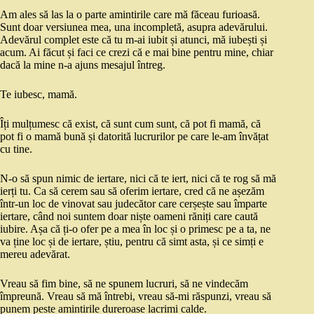
Am ales să las la o parte amintirile care mă făceau furioasă.
Sunt doar versiunea mea, una incompletă, asupra adevărului.
Adevărul complet este că tu m-ai iubit și atunci, mă iubești și
acum. Ai făcut și faci ce crezi că e mai bine pentru mine, chiar
dacă la mine n-a ajuns mesajul întreg.
Te iubesc, mamă.
Îți mulțumesc că exist, că sunt cum sunt, că pot fi mamă, că
pot fi o mamă bună și datorită lucrurilor pe care le-am învățat
cu tine.
N-o să spun nimic de iertare, nici că te iert, nici că te rog să mă
ierți tu. Ca să cerem sau să oferim iertare, cred că ne așezăm
într-un loc de vinovat sau judecător care cerșește sau împarte
iertare, când noi suntem doar niște oameni răniți care caută
iubire. Așa că ți-o ofer pe a mea în loc și o primesc pe a ta, ne
va ține loc și de iertare, știu, pentru că simt asta, și ce simți e
mereu adevărat.
Vreau să fim bine, să ne spunem lucruri, să ne vindecăm
împreună. Vreau să mă întrebi, vreau să-mi răspunzi, vreau să
punem peste amintirile dureroase lacrimi calde.