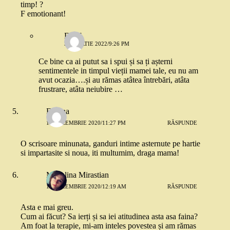
timp! ?
F emotionant!
Dddf
31 MARTIE 2022/9:26 PM
Ce bine ca ai putut sa i spui și sa ți așterni
sentimentele in timpul vieții mamei tale, eu nu am
avut ocazia….și au rămas atâtea întrebări, atâta
frustrare, atâta neiubire …
Florina
14 DECEMBRIE 2020/11:27 PM
RĂSPUNDE
O scrisoare minunata, ganduri intime asternute pe hartie
si impartasite si noua, iti multumim, draga mama!
Madalina Mirastian
15 DECEMBRIE 2020/12:19 AM
RĂSPUNDE
Asta e mai greu.
Cum ai făcut? Sa ierți și sa iei atitudinea asta asa faina?
Am foat la terapie, mi-am inteles povestea și am rămas