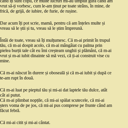
când îți sunt copil, ce multe lucruri mi-au umplut gura când am
vrut să-ți vorbesc, cum le-am ținut pe toate strâns, în mine, de
frică, de grijă, de iubire, de furie, de rușine.
Dar acum îți pot scrie, mamă, pentru că am înțeles multe și
vreau să le știi și tu, vreau să le știm împreună.
Întâi de toate, vreau să îți mulțumesc. Că m-ai primit în trupul
tău, că m-ai dospit acolo, că m-ai mângâiat cu palma prin
pielea burții tale cât eu îmi creșteam unghii și plămâni, că m-ai
vrut și m-ai iubit dinainte să mă vezi, că ți-ai construit vise cu
mine.
Că m-ai născut în durere și oboseală și că m-ai iubit și după ce
te-am rupt în două.
Că m-ai luat pe pieptul tău și mi-ai dat laptele tău dulce, atât
cât ai putut.
Că m-ai plimbat nopțile, că mi-ai spălat scutecele, că mi-ai
șters voma de pe jos, că mi-ai pus comprese pe frunte când am
făcut febră.
Că mi-ai citit și mi-ai cântat.