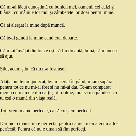
Că mi-ai făcut cunoștință cu bunicii mei, oamenii cei calzi și
blânzi, cu mâinile lor moi și zâmbetele lor doar pentru mine.
Că ai alergat la mine după muncă.
Că te-ai gândit la mine când erai departe.
Că m-ai învățat din tot ce ești să fiu dreaptă, bună, să muncesc,
să ajut.
Știu, acum știu, că nu ți-a fost ușor.
Atâția ani te-am judecat, te-am certat în gând, m-am supărat
pentru tot ce nu mi-ai fost și nu mi-ai dat. Te-am comparat
mereu cu mamele din cărți și din filme, fără să mă gândesc că
tu ești o mamă din viața reală.
Toți vrem mame perfecte, ca să creștem perfecți.
Dar nicio mamă nu e perfectă, pentru că nici mama ei nu a fost
perfectă. Pentru că nu e uman să fim perfecți.