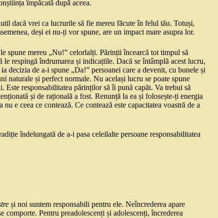
 conștiința împăcată după aceea.
til dacă vrei ca lucrurile să fie mereu făcute în felul tău. Totuși,
e asemenea, deși ei nu-ți vor spune, are un impact mare asupra lor.
 le spune mereu „Nu!” celorlalți. Părinții încearcă tot timpul să
să le respingă îndrumarea și indicațiile. Dacă se întâmplă acest lucru,
 să ia decizia de a-i spune „Da!” persoanei care a devenit, cu bunele și
țiuni naturale și perfect normale. Nu același lucru se poate spune
. Este responsabilitatea părinților să îi pună capăt. Va trebui să
enționată și de rațională a fost. Renunță la ea și folosește-ți energia
nța nu e ceea ce contează. Ce contează este capacitatea voastră de a
adiție îndelungată de a-i pasa celeilalte persoane responsabilitatea
tre
și noi suntem responsabili pentru ele. Neîncrederea apare
 comporte. Pentru preadolescenți și adolescenți, încrederea