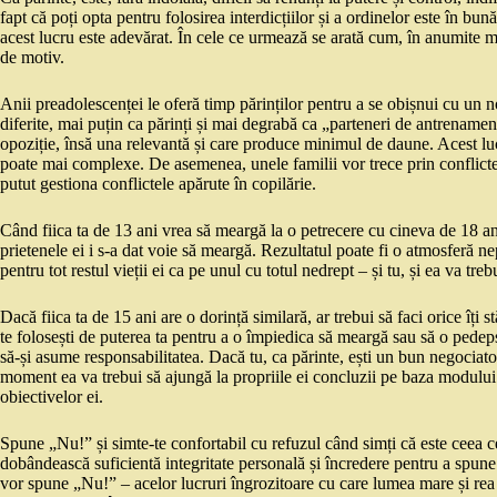
fapt că poți opta pentru folosirea interdicțiilor și a ordinelor este în bu
acest lucru este adevărat. În cele ce urmează se arată cum, în anumite m
de motiv.
Anii preadolescenței le oferă timp părinților pentru a se obișnui cu un n
diferite, mai puțin ca părinți și mai degrabă ca „parteneri de antrenamen
opoziție, însă una relevantă și care produce minimul de daune. Acest luc
poate mai complexe. De asemenea, unele familii vor trece prin conflicte
putut gestiona conflictele apărute în copilărie.
Când fiica ta de 13 ani vrea să meargă la o petrecere cu cineva de 18 ani
prietenele ei i s-a dat voie să meargă. Rezultatul poate fi o atmosferă ne
pentru tot restul vieții ei ca pe unul cu totul nedrept – și tu, și ea va tre
Dacă fiica ta de 15 ani are o dorință similară, ar trebui să faci orice îți s
te folosești de puterea ta pentru a o împiedica să meargă sau să o pedepse
să-și asume responsabilitatea. Dacă tu, ca părinte, ești un bun negociator
moment ea va trebui să ajungă la propriile ei concluzii pe baza modului în 
obiectivelor ei.
Spune „Nu!” și simte-te confortabil cu refuzul când simți că este ceea ce
dobândească suficientă integritate personală și încredere pentru a spune 
vor spune „Nu!” – acelor lucruri îngrozitoare cu care lumea mare și rea în