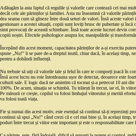
Adăugăm la asta faptul că regulile și valorile care contează cel mai mult
decât cele ale părinților și familiei. Asta nu înseamnă că valorile părin
dea seama cum să gliseze între două seturi de valori. Însă aceste valori 
gestionare a acestei situații, copiii sunt loviți brusc de pubertate și încă o
simt provocați de această schimbare. Însă toate aceste lucruri devin com
copiii noștri. Efectele psihologice asupra lor, manipulările și transformări
Începând din acest moment, capacitatea părinților de a-și exercita puter
spune „Nu!” li se pare de-a dreptul inutil, chiar dacă, în același timp, nec
pentru a dobândi influență.
Nu trebuie să uiți că valorile tale și felul în care te comporți joacă în c
Însă acest lucru nu este întotdeauna ușor de detectat, deoarece este foart
culturii sale. E logic dacă ne amintim că tocmai și-a petrecut 10 ani din 
100%. De acum, situația se schimbă. Tu trăiești în trecut, iar el, în viitor
Pe măsură ce crește, copilul va folosi limbajul viitorului și merită efortu
va folosi toată viața.
Fie și numai din acest motiv, este esențial să continui să-ți reprezinți pro
continui să spui „Nu!” când crezi că e cel mai bine și, în același timp, 
poduri între trecut și viitor este important și este o responsabilitate care 
Ca părinte, este, fără îndoială, dificil să renunți la putere și control, ind