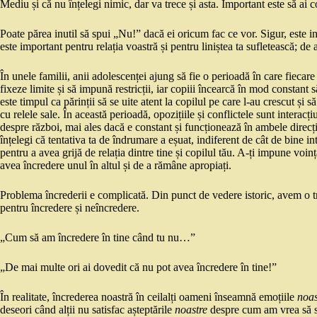
Mediu și că nu înțelegi nimic, dar va trece și asta. Important este să ai
Poate părea inutil să spui „Nu!” dacă ei oricum fac ce vor. Sigur, este inu
este important pentru relația voastră și pentru liniștea ta sufletească; d
În unele familii, anii adolescenței ajung să fie o perioadă în care fiecare
fixeze limite și să impună restricții, iar copiii încearcă în mod constant 
este timpul ca părinții să se uite atent la copilul pe care l-au crescut și
cu relele sale. În această perioadă, opozițiile și conflictele sunt interac
despre război, mai ales dacă e constant și funcționează în ambele direcții
înțelegi că tentativa ta de îndrumare a eșuat, indiferent de cât de bine int
pentru a avea grijă de relația dintre tine și copilul tău. A-ți impune voi
avea încredere unul în altul și de a rămâne apropiați.
Problema încrederii e complicată. Din punct de vedere istoric, avem o tr
pentru încredere și neîncredere.
„Cum să am încredere în tine când tu nu…”
„De mai multe ori ai dovedit că nu pot avea încredere în tine!”
În realitate, încrederea noastră în ceilalți oameni înseamnă emoțiile
noas
deseori când alții nu satisfac așteptările
noastre
despre cum am vrea să se