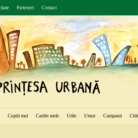
itate
Parteneri
Contact
ă
Copiii mei
Cartile mele
Utile
Umor
Campanii
Citi