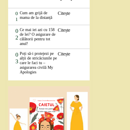
0
Cum am grijă de
Citește
mama de la distanță
1
0
Ce mai iei azi cu 158
Citește
de lei? O asigurare de
2
călătorii pentru tot
anul!
0
Poți să-i protejezi pe
Citește
alții de stricăciunile pe
3
care le faci tu –
asigurarea civilă My
Apologies