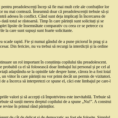
 pentru preadolescenți încep să fie mai mult cele ale confraților lor
ților nu mai contează. Înseamnă doar că preadolescenții trebuie să-și
intră adesea în conflict. Când sunt deja implicați în încercarea de
 dată totul se răstoarnă. Timp în care părinții sunt solicitați și se
plet lipsite de însemnătate comparativ cu ceea ce se petrece cu
le la care sunt supuși sunt foarte solicitante.
ea scade rapid. Fie și numai gândul de a pune piciorul în prag și a
esar. Din fericire, nu va trebui să recurgi la interdicții și la ordine
ontinuare un rol important în conștiința copilului tău preadolescent.
e probabil ca el să folosească doar limbajul lui personal și pe cel al
viață adaptându-se la opiniile tale despre lume, cărora le-a fost loial
, un viitor în care părinții nu vor primi decât un permis de vizitatori.
l de a încerca să interpretezi ce spune el, căci este limbajul pe care-l
priile valori și să accepți că împotrivirea este inevitabilă. Trebuie să
trebuie să susții mereu dreptul copilului de a spune „Nu!”. A construi
le revine în primul rând părinților.
iferent de cât de delicat și de democratic au fost ele folosite. Simplul