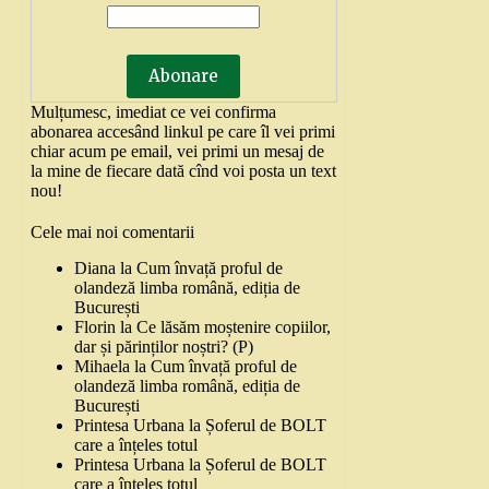
Mulțumesc, imediat ce vei confirma
abonarea accesând linkul pe care îl vei primi
chiar acum pe email, vei primi un mesaj de
la mine de fiecare dată cînd voi posta un text
nou!
Cele mai noi comentarii
Diana
la
Cum învață proful de
olandeză limba română, ediția de
București
Florin
la
Ce lăsăm moștenire copiilor,
dar și părinților noștri? (P)
Mihaela
la
Cum învață proful de
olandeză limba română, ediția de
București
Printesa Urbana
la
Șoferul de BOLT
care a înțeles totul
Printesa Urbana
la
Șoferul de BOLT
care a înțeles totul