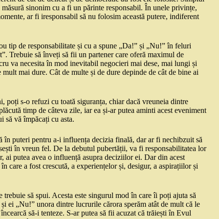
nă măsură sinonim cu a fi un părinte responsabil. În unele privințe,
omente, ar fi iresponsabil să nu folosim această putere, indiferent
ou tip de responsabilitate și cu a spune „Da!” și „Nu!” în feluri
t”. Trebuie să înveți să fii un partener care oferă maximul de
ru va necesita în mod inevitabil negocieri mai dese, mai lungi și
 mult mai dure. Cât de multe și de dure depinde de cât de bine ai
, poți s-o refuzi cu toată siguranța, chiar dacă vreuneia dintre
plăcută timp de câteva zile, iar ea și-ar putea aminti acest eveniment
bui să vă împăcați cu asta.
tă în puteri pentru a-i influența decizia finală, dar ar fi nechibzuit să
ști în vreun fel. De la debutul pubertății, va fi responsabilitatea lor
, ai putea avea o influență asupra deciziilor ei. Dar din acest
care a fost crescută, a experiențelor și, desigur, a aspirațiilor și
 trebuie să spui. Acesta este singurul mod în care îi poți ajuta să
și ei „Nu!” unora dintre lucrurile cărora sperăm atât de mult că le
cearcă să-i tenteze. S-ar putea să fii acuzat că trăiești în Evul