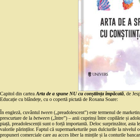
Capitol din cartea
Arta de a spune NU cu conștiința împăcată
, de Jes
Educație cu blândețe, cu o copertă pictată de Roxana Soare:
În engleză, cuvântul
tween
(„preadolescent”) este termenul de marketing
prescurtare de la
between
(„între”) – anii cuprinși între copilărie și a
piață, preadolescenții sunt o forță importantă. Deloc surprinzător, asta l
valorile părinților. Faptul că supermarketurile pun dulciurile la nivelul
propuneri comerciale care au acces liber la mințile și la conturile bancar