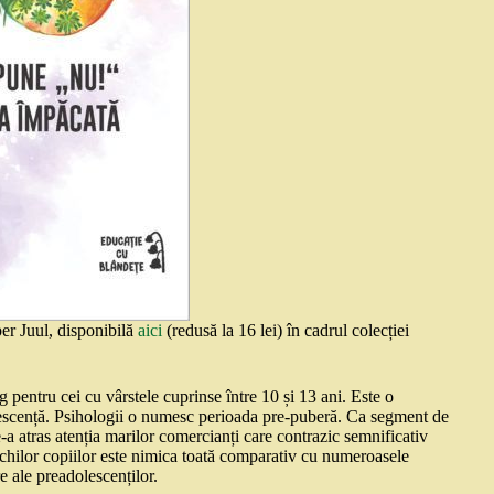
per Juul, disponibilă
aici
(redusă la 16 lei) în cadrul colecției
 pentru cei cu vârstele cuprinse între 10 și 13 ani. Este o
dolescență. Psihologii o numesc perioada pre-puberă. Ca segment de
e-a atras atenția marilor comercianți care contrazic semnificativ
 ochilor copiilor este nimica toată comparativ cu numeroasele
e ale preadolescenților.