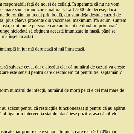
 responsabili față de noi și de ceilalți, în speranța că nu ne vom
accinare sau la imunizarea naturală. La 17.000 de decese, dacă
e de români au trecut prin boală, dar sunt deja destule cazuri de
imună, plus câteva procente din vaccinare, maximum 3% acum, suntem
sta, sunt multe persoane care au trecut de două ori prin boală,
 ajunge niciodată să obținem această imunizare în masă, până se
ă mă înșel cu asta)
ntâmplă în jur mă derutează și mă întristează.
ca să salveze ceva, dar e absolut clar că numărul de cazuri va crește
. Care este sensul pentru care deschidem tot pentru trei săptămâni?
enorm numărul de infecții, numărul de morți pe zi e cel mai mare de
 au scăzut pentru că restricțiile funcționează) și pentru că au apărut
 obligatoriu intervenția statului dacă iese pozitiv, așa că cifrele
sticate, iar printre ele e și noua tulpină, care e cu 50-70% mai