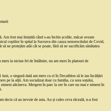
tarii
ică. Am fost mai liniștită când s-au închis școlile, măcar aveam
cul copiilor în spital la Suceava din cauza nenorocitului de Covid,
t să ne protejăm atât cât se poate, fără să ne sacrificăm sănătatea
 mers la niciun fel de întâlnire, nu am mers în platouri de
1 luni, o singură dată am mers cu ei în Decathlon să le iau încălțări
rs pe la alții. Am socializat doar cu familia, cu sora soțului,
 cu nimeni altcineva. Mergem în parc la ore în care nu mai e nimeni în
i.
am decis că au nevoie de asta. Au și cules ceva răceală, n-a fost