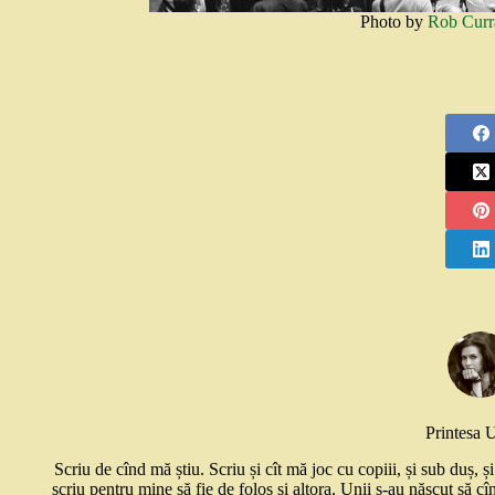
Photo by
Rob Curr
Printesa 
Scriu de cînd mă știu. Scriu și cît mă joc cu copiii, și sub duș, 
scriu pentru mine să fie de folos și altora. Unii s-au născut să cî