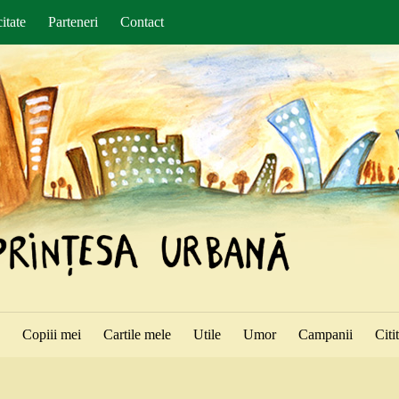
itate
Parteneri
Contact
ă
Copiii mei
Cartile mele
Utile
Umor
Campanii
Citi