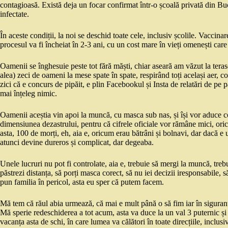
contagioasă. Există deja un focar confirmat într-o școală privată din Bucu
infectate.
În aceste condiții, la noi se deschid toate cele, inclusiv școlile. Vaccinar
procesul va fi încheiat în 2-3 ani, cu un cost mare în vieți omenești care 
Oamenii se înghesuie peste tot fără măști, chiar aseară am văzut la terase
alea) zeci de oameni la mese spate în spate, respirând toți același aer, co
zici că e concurs de pipăit, e plin Facebookul și Insta de relatări de pe pâ
mai înțeleg nimic.
Oamenii aceștia vin apoi la muncă, cu masca sub nas, și își vor aduce copi
dimensiunea dezastrului, pentru că cifrele oficiale vor rămâne mici, o
asta, 100 de morți, eh, aia e, oricum erau bătrâni și bolnavi, dar dacă e u
atunci devine dureros și complicat, dar degeaba.
Unele lucruri nu pot fi controlate, aia e, trebuie să mergi la muncă, trebu
păstrezi distanța, să porți masca corect, să nu iei decizii iresponsabile, s
pun familia în pericol, asta eu sper că putem facem.
Mă tem că răul abia urmează, că mai e mult până o să fim iar în siguranță
Mă sperie redeschiderea a tot acum, asta va duce la un val 3 puternic și 
vacanța asta de schi, în care lumea va călători în toate direcțiile, inclus