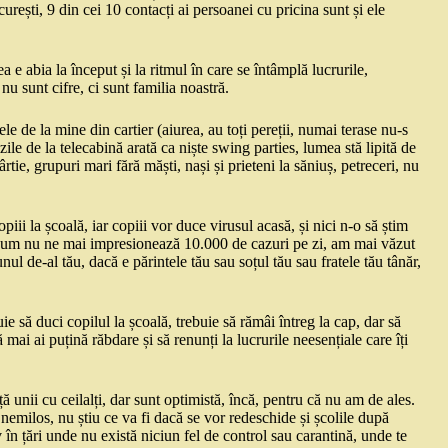
rești, 9 din cei 10 contacți ai persoanei cu pricina sunt și ele
ea e abia la început și la ritmul în care se întâmplă lucrurile,
nu sunt cifre, ci sunt familia noastră.
le de la mine din cartier (aiurea, au toți pereții, numai terase nu-s
zile de la telecabină arată ca niște swing parties, lumea stă lipită de
rtie, grupuri mari fără măști, nași și prieteni la săniuș, petreceri, nu
ii la școală, iar copiii vor duce virusul acasă, și nici n-o să știm
ricum nu ne mai impresionează 10.000 de cazuri pe zi, am mai văzut
nul de-al tău, dacă e părintele tău sau soțul tău sau fratele tău tânăr,
ie să duci copilul la școală, trebuie să rămâi întreg la cap, dar să
ă mai ai puțină răbdare și să renunți la lucrurile neesențiale care îți
 unii cu ceilalți, dar sunt optimistă, încă, pentru că nu am de ales.
nemilos, nu știu ce va fi dacă se vor redeschide și școlile după
iv în țări unde nu există niciun fel de control sau carantină, unde te