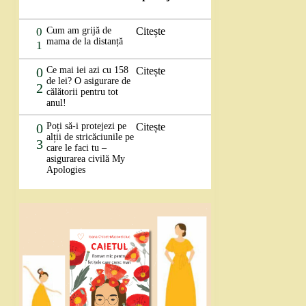
0
Cum am grijă de
Citește
mama de la distanță
1
0
Ce mai iei azi cu 158
Citește
de lei? O asigurare de
2
călătorii pentru tot
anul!
0
Poți să-i protejezi pe
Citește
alții de stricăciunile pe
3
care le faci tu –
asigurarea civilă My
Apologies