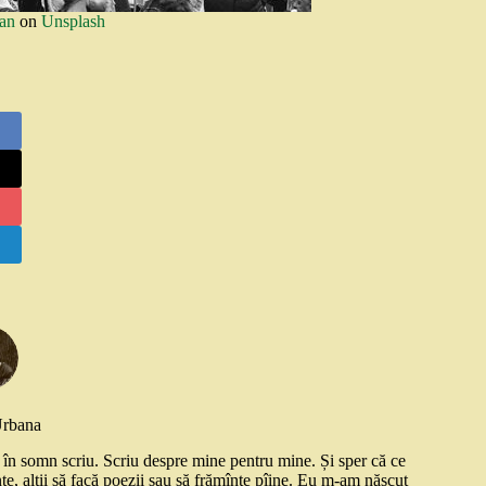
an
on
Unsplash
Urbana
și în somn scriu. Scriu despre mine pentru mine. Și sper că ce
nte, alții să facă poezii sau să frămînte pîine. Eu m-am născut