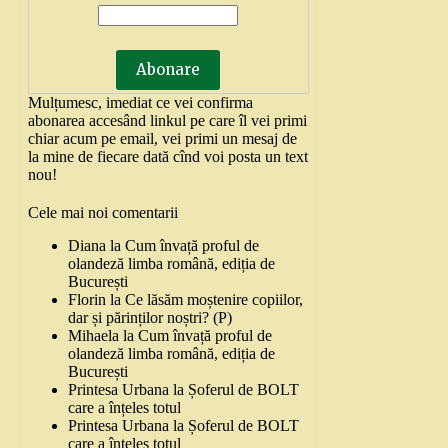
Mulțumesc, imediat ce vei confirma
abonarea accesând linkul pe care îl vei primi
chiar acum pe email, vei primi un mesaj de
la mine de fiecare dată cînd voi posta un text
nou!
Cele mai noi comentarii
Diana
la
Cum învață proful de
olandeză limba română, ediția de
București
Florin
la
Ce lăsăm moștenire copiilor,
dar și părinților noștri? (P)
Mihaela
la
Cum învață proful de
olandeză limba română, ediția de
București
Printesa Urbana
la
Șoferul de BOLT
care a înțeles totul
Printesa Urbana
la
Șoferul de BOLT
care a înțeles totul