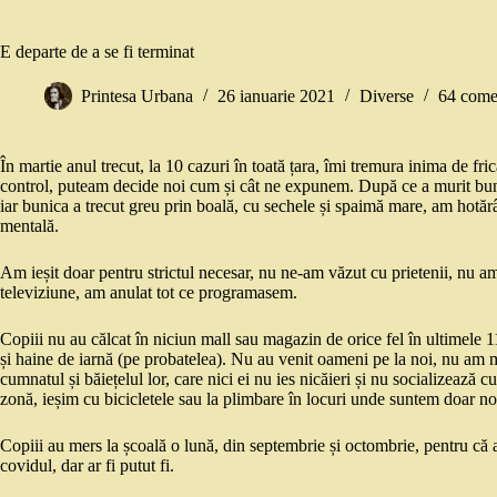
E departe de a se fi terminat
Printesa Urbana
26 ianuarie 2021
Diverse
64 comen
În martie anul trecut, la 10 cazuri în toată țara, îmi tremura inima de fr
control, puteam decide noi cum și cât ne expunem. După ce a murit buni
iar bunica a trecut greu prin boală, cu sechele și spaimă mare, am hotărâ
mentală.
Am ieșit doar pentru strictul necesar, nu ne-am văzut cu prietenii, nu am
televiziune, am anulat tot ce programasem.
Copiii nu au călcat în niciun mall sau magazin de orice fel în ultimele 1
și haine de iarnă (pe probatelea). Nu au venit oameni pe la noi, nu am me
cumnatul și băiețelul lor, care nici ei nu ies nicăieri și nu socializează
zonă, ieșim cu bicicletele sau la plimbare în locuri unde suntem doar no
Copiii au mers la școală o lună, din septembrie și octombrie, pentru că 
covidul, dar ar fi putut fi.