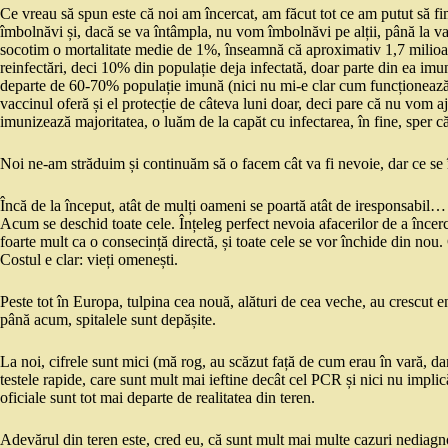
Ce vreau să spun este că noi am încercat, am făcut tot ce am putut să fim
îmbolnăvi și, dacă se va întâmpla, nu vom îmbolnăvi pe alții, până la v
socotim o mortalitate medie de 1%, înseamnă că aproximativ 1,7 milioan
reinfectări, deci 10% din populație deja infectată, doar parte din ea 
departe de 60-70% populație imună (nici nu mi-e clar cum funcționează a
vaccinul oferă și el protecție de câteva luni doar, deci pare că nu vom
imunizează majoritatea, o luăm de la capăt cu infectarea, în fine, sper c
Noi ne-am străduim și continuăm să o facem cât va fi nevoie, dar ce se î
Încă de la început, atât de mulți oameni se poartă atât de iresponsabil…
Acum se deschid toate cele. Înțeleg perfect nevoia afacerilor de a încer
foarte mult ca o consecință directă, și toate cele se vor închide din nou
Costul e clar: vieți omenești.
Peste tot în Europa, tulpina cea nouă, alături de cea veche, au crescut 
până acum, spitalele sunt depășite.
La noi, cifrele sunt mici (mă rog, au scăzut față de cum erau în vară, dar
testele rapide, care sunt mult mai ieftine decât cel PCR și nici nu implică
oficiale sunt tot mai departe de realitatea din teren.
Adevărul din teren este, cred eu, că sunt mult mai multe cazuri nediagno