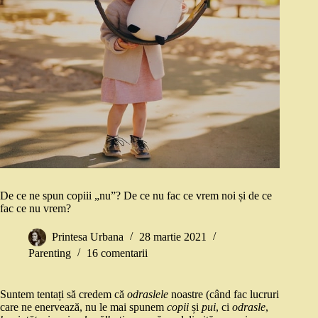
De ce ne spun copiii „nu”? De ce nu fac ce vrem noi și de ce
fac ce nu vrem?
Printesa Urbana
28 martie 2021
Parenting
16 comentarii
Suntem tentați să credem că
odraslele
noastre (când fac lucruri
care ne enervează, nu le mai spunem
copii
și
pui
, ci
odrasle
,