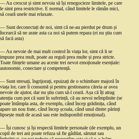
— Au crescut și simt nevoia să își renegocieze limitele, pe care
le simt prea restrictive. E normal, când limitele le rămân mici,
să ceară unele mai relaxate.
— Sunt deconectați de noi, simt că ne-au pierdut pe drum și
încearcă să ne arate asta ca noi să putem repara (ei nu știu cum
să facă asta)
— Au nevoie de mai mult control în viața lor, simt că li se
impune prea mult, poate au reguli prea multe și prea stricte.
Toate ființele umane au aceste trei nevoi emoționale esențiale:
autonomie, conectare și competență.
— Sunt stresați, îngrijorați, epuizați de o schimbare majoră în
viața lor, care îi consumă și pentru gestionarea căreia ar avea
nevoie de ajutor, dar nu știu cum să-l ceară. Așa că îți atrag
atenția cum pot că sunt în suferință, că au nevoi neîmplinite (se
poate întâmpla asta, de exemplu, când încep grădinița, când
apare un nou frate, când încep școala, când unul dintre părinți
lipsește mult de acasă sau este indisponibil emoțional).
— Își cunosc și își respectă limitele personale (de exemplu, un
copil de trei ani poate refuza să fie gâdilat, sărutat sau
îmbrățișat, iar noi trebuie să respectăm asta și să n-o luăm