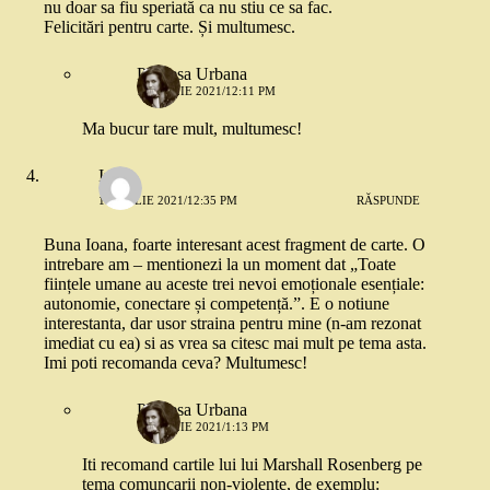
nu doar sa fiu speriată ca nu stiu ce sa fac.
Felicitări pentru carte. Și multumesc.
Printesa Urbana
1 APRILIE 2021/12:11 PM
Ma bucur tare mult, multumesc!
Irina
1 APRILIE 2021/12:35 PM
RĂSPUNDE
Buna Ioana, foarte interesant acest fragment de carte. O
intrebare am – mentionezi la un moment dat „Toate
ființele umane au aceste trei nevoi emoționale esențiale:
autonomie, conectare și competență.”. E o notiune
interestanta, dar usor straina pentru mine (n-am rezonat
imediat cu ea) si as vrea sa citesc mai mult pe tema asta.
Imi poti recomanda ceva? Multumesc!
Printesa Urbana
1 APRILIE 2021/1:13 PM
Iti recomand cartile lui lui Marshall Rosenberg pe
tema comuncarii non-violente, de exemplu: