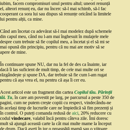
iubim, facem compromisuri unul pentru altul; uneori renunță
el, alteori renunț eu, dar nu încerc să-l mai schimb, să-l fac
cooperant ca sora lui sau dispus să renunțe oricând la limitele
lui pentru alții, ca mine.
Când am încetat cu adevărat să-l mai modelez după schemele
din capul meu, când nu l-am mai înghesuit în mulajele mele
despre cum trebuie să fie copilul meu, a încetat și el să mi se
mai opună din principiu, pentru că nu mai are motiv să se
apere de mine.
În continuare spune NU, dar nu la fel de des ca înainte, iar
dacă îi las suficient de mult timp, de cele mai multe ori se
răzgândește și spune DA, dar trebuie să fie cum l-am rugat
pentru că așa vrea el, nu pentru că așa îi cer eu.
Acest articol este un fragment din cartea
Copilul tău. Părinții
tăi. Tu
, în care am povestit pe larg, pe parcursul a peste 350 de
pagini, cum ne putem crește copiii cu respect, vindecându-ne
în același timp de lucrurile care ne împiedică să fim prezenți și
în control. O puteți comanda redusă de
aici
, 20% reducere cu
codul
vindecare
, valabil încă pentru câteva zile. Îmi doresc
mult să ajungă această carte la cât mai multe mame la început
de drum. Dacă aveți în jur o proaspătă mamă sau o viitoare