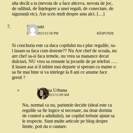
alta decât a ta (nevoia de a face altceva, nevoia de joc,
de odihnă, de înțelegere a unei reguli, de conectare, de
siguranță etc). Am scris mult despre asta aici. […]
Stefanutz
8 MAI 2021/12:58 PM
RĂSPUNDE
Si concluzia este ca daca copilului nu-i plac regulile, sa-
l lasam sa faca cum doreste?? Nu Are chef de scoala, nu
are chef sa-si faca temele, nu vrea sa manance decat
dulciuri, NU vrea sa renunte la jocurile de pe telefon ….
il lasam asa si il iubim mai departe si speram ca maine o
sa fie mai bine si va intelege la 8 ani ce anume face
gresit ?
Printesa Urbana
9 MAI 2021/11:09 AM
Nu, normal ca nu, parintele decide (ideal este ca
regulile sa fie logice si necesare, nu doar dorinta
de control a adultului), iar copilul trebuie ajutat sa
le respecte. Sunt multe articole pe blog despre
limite, poti da o cautare.