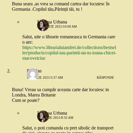
Buna seara ,as vrea sa comand cartea dar locuiesc în
Germania .Copilul tău,Părinții tăi, tu !
Printesa Urbana
31 MARTIE 2021/10:00 AM
Salut, uite o librarie romaneasca in Germania care
o are:
https://www.librarialuiandrei.de/collections/bestsel
ler/products/copilul-tau-parintii-tai-tu-ioana-chicet-
macoveiciuc
Bogdan
1 APRILIE 2021/3:37 AM
RĂSPUNDE
Buna! Vreau sa cumpăr aceasta carte dar locuiesc in
Londra, Marea Britanie
Cum se poate?
Printesa Urbana
1 APRILIE 2021/8:32 AM
Salut, o poti comanda cu pret sibolic de transport