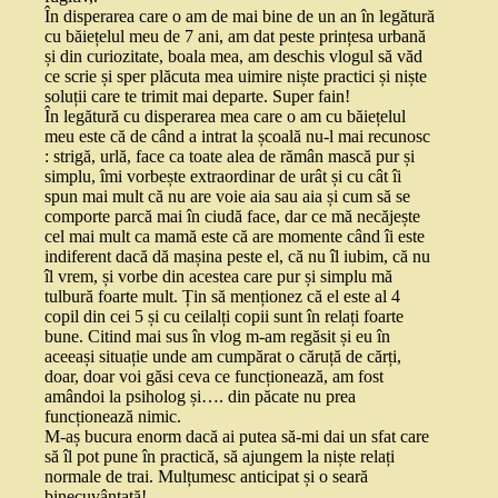
În disperarea care o am de mai bine de un an în legătură
cu băiețelul meu de 7 ani, am dat peste prințesa urbană
și din curiozitate, boala mea, am deschis vlogul să văd
ce scrie și sper plăcuta mea uimire niște practici și niște
soluții care te trimit mai departe. Super fain!
În legătură cu disperarea mea care o am cu băiețelul
meu este că de când a intrat la școală nu-l mai recunosc
: strigă, urlă, face ca toate alea de rămân mască pur și
simplu, îmi vorbește extraordinar de urât și cu cât îi
spun mai mult că nu are voie aia sau aia și cum să se
comporte parcă mai în ciudă face, dar ce mă necăjește
cel mai mult ca mamă este că are momente când îi este
indiferent dacă dă mașina peste el, că nu îl iubim, că nu
îl vrem, și vorbe din acestea care pur și simplu mă
tulbură foarte mult. Țin să menționez că el este al 4
copil din cei 5 și cu ceilalți copii sunt în relați foarte
bune. Citind mai sus în vlog m-am regăsit și eu în
aceeași situație unde am cumpărat o căruță de cărți,
doar, doar voi găsi ceva ce funcționează, am fost
amândoi la psiholog și…. din păcate nu prea
funcționează nimic.
M-aș bucura enorm dacă ai putea să-mi dai un sfat care
să îl pot pune în practică, să ajungem la niște relați
normale de trai. Mulțumesc anticipat și o seară
binecuvântată!