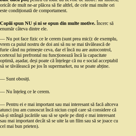
oricât de mult ne-ar plăcea să fie altfel, de cele mai multe ori
este condiționată de comportament.
Copiii spun NU și ni se opun din multe motive.
Încerc să
enumăr câteva dintre ele.
— Nu pot face fizic ce le cerem (sunt prea mici): de exemplu,
vrem ca puiul nostru de doi ani să nu se mai tăvălească de
furie când nu primește ceva, dar el încă nu are autocontrol,
cortexul lui prefrontal nu funcționează încă la capacitate
optimă, așadar, deși poate că înțelege că nu e social acceptabil
să se tăvălească pe jos în supermarket, nu se poate abține.
— Sunt obosiți.
— Nu înțeleg ce le cerem.
— Pentru ei e mai important sau mai interesant să facă altceva
atunci (nu am cunoscut încă niciun copil care să considere că
să-și strângă jucăriile sau să se spele pe dinți e mai interesant
sau mai important decât să se uite la un film sau să se joace cu
cel mai bun prieten).