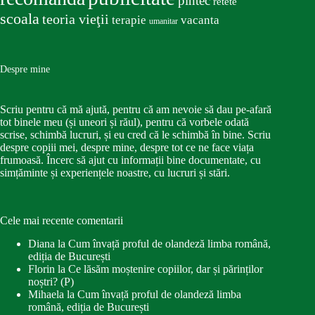
pîntec
retete
scoala
teoria vieţii
terapie
vacanta
umanitar
Despre mine
Scriu pentru că mă ajută, pentru că am nevoie să dau pe-afară
tot binele meu (și uneori și răul), pentru că vorbele odată
scrise, schimbă lucruri, și eu cred că le schimbă în bine. Scriu
despre copiii mei, despre mine, despre tot ce ne face viața
frumoasă. Încerc să ajut cu informații bine documentate, cu
simțăminte și experiențele noastre, cu lucruri și stări.
Cele mai recente comentarii
Diana
la
Cum învață proful de olandeză limba română,
ediția de București
Florin
la
Ce lăsăm moștenire copiilor, dar și părinților
noștri? (P)
Mihaela
la
Cum învață proful de olandeză limba
română, ediția de București