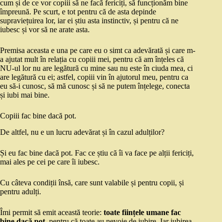
cum și de ce vor copiii să ne facă fericiți, să funcționăm bine
împreună. Pe scurt, e tot pentru că de asta depinde
supraviețuirea lor, iar ei știu asta instinctiv, și pentru că ne
iubesc și vor să ne arate asta.
Premisa aceasta e una pe care eu o simt ca adevărată și care m-
a ajutat mult în relația cu copiii mei, pentru că am înțeles că
NU-ul lor nu are legătură cu mine sau nu este în ciuda mea, ci
are legătură cu ei; astfel, copiii vin în ajutorul meu, pentru ca
eu să-i cunosc, să mă cunosc și să ne putem înțelege, conecta
și iubi mai bine.
Copiii fac bine dacă pot.
De altfel, nu e un lucru adevărat și în cazul adulților?
Și eu fac bine dacă pot. Fac ce știu că îi va face pe alții fericiți,
mai ales pe cei pe care îi iubesc.
Cu câteva condiții însă, care sunt valabile și pentru copii, și
pentru adulți.
Îmi permit să emit această teorie:
toate ființele umane fac
bine dacă pot,
pentru că toate au nevoie de iubire. Iar iubirea,