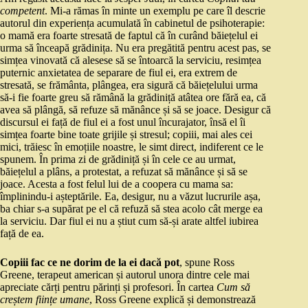
competent
. Mi-a rămas în minte un exemplu pe care îl descrie
autorul din experiența acumulată în cabinetul de psihoterapie:
o mamă era foarte stresată de faptul că în curând băiețelul ei
urma să înceapă grădinița. Nu era pregătită pentru acest pas, se
simțea vinovată că alesese să se întoarcă la serviciu, resimțea
puternic anxietatea de separare de fiul ei, era extrem de
stresată, se frământa, plângea, era sigură că băiețelului urma
să-i fie foarte greu să rămână la grădiniță atâtea ore fără ea, că
avea să plângă, să refuze să mănânce și să se joace. Desigur că
discursul ei față de fiul ei a fost unul încurajator, însă el îi
simțea foarte bine toate grijile și stresul; copiii, mai ales cei
mici, trăiesc în emoțiile noastre, le simt direct, indiferent ce le
spunem. În prima zi de grădiniță și în cele ce au urmat,
băiețelul a plâns, a protestat, a refuzat să mănânce și să se
joace. Acesta a fost felul lui de a coopera cu mama sa:
împlinindu-i așteptările. Ea, desigur, nu a văzut lucrurile așa,
ba chiar s-a supărat pe el că refuză să stea acolo cât merge ea
la serviciu. Dar fiul ei nu a știut cum să-și arate altfel iubirea
față de ea.
Copiii fac ce ne dorim de la ei dacă pot
, spune Ross
Greene, terapeut american și autorul unora dintre cele mai
apreciate cărți pentru părinți și profesori. În cartea
Cum să
creștem ființe umane
, Ross Greene explică și demonstrează