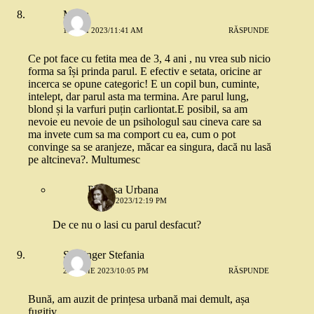
Maria
11 MAI 2023/11:41 AM
RĂSPUNDE
Ce pot face cu fetita mea de 3, 4 ani , nu vrea sub nicio
forma sa își prinda parul. E efectiv e setata, oricine ar
incerca se opune categoric! E un copil bun, cuminte,
intelept, dar parul asta ma termina. Are parul lung,
blond și la varfuri puțin carliontat.E posibil, sa am
nevoie eu nevoie de un psihologul sau cineva care sa
ma invete cum sa ma comport cu ea, cum o pot
convinge sa se aranjeze, măcar ea singura, dacă nu lasă
pe altcineva?. Multumesc
Printesa Urbana
11 MAI 2023/12:19 PM
De ce nu o lasi cu parul desfacut?
Starlinger Stefania
27 IUNIE 2023/10:05 PM
RĂSPUNDE
Bună, am auzit de prințesa urbană mai demult, așa
fugitiv,.