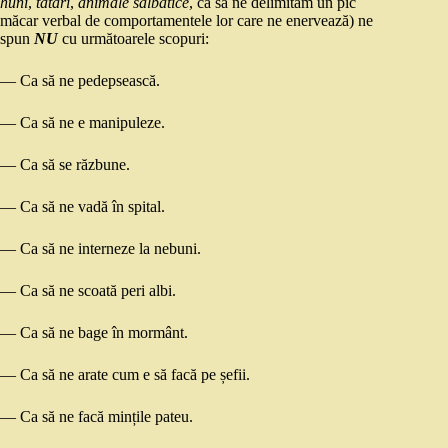
huni
,
tătari
,
animale sălbatice
, ca să ne delimităm un pic
măcar verbal de comportamentele lor care ne enervează) ne
spun
NU
cu următoarele scopuri:
— Ca să ne pedepsească.
— Ca să ne e manipuleze.
— Ca să se răzbune.
— Ca să ne vadă în spital.
— Ca să ne interneze la nebuni.
— Ca să ne scoată peri albi.
— Ca să ne bage în mormânt.
— Ca să ne arate cum e să facă pe șefii.
— Ca să ne facă mințile pateu.