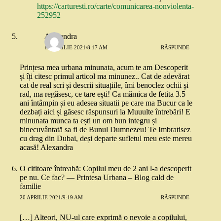
https://carturesti.ro/carte/comunicarea-nonviolenta-
252952
Alexandra
13 APRILIE 2021/8:17 AM
RĂSPUNDE
Prințesa mea urbana minunata, acum te am Descoperit
și îți citesc primul articol ma minunez.. Cat de adevărat
cat de real scri și descrii situațiile, îmi benoclez ochii și
rad, ma regăsesc, ce tare ești! Ca mămica de fetita 3.5
ani întâmpin și eu adesea situatii pe care ma Bucur ca le
dezbați aici și găsesc răspunsuri la Muuulte întrebări! E
minunata munca ta ești un om bun integru și
binecuvântată sa fi de Bunul Dumnezeu! Te Imbratisez
cu drag din Dubai, deși departe sufletul meu este mereu
acasă! Alexandra
O cititoare întreabă: Copilul meu de 2 ani l-a descoperit
pe nu. Ce fac? — Printesa Urbana – Blog cald de
familie
20 APRILIE 2021/9:19 AM
RĂSPUNDE
[…] Alteori, NU-ul care exprimă o nevoie a copilului,