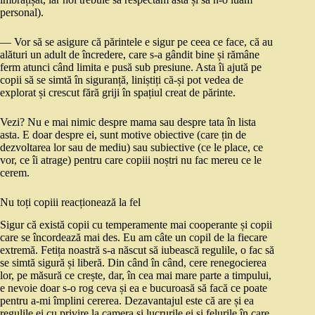
personal).
— Vor să se asigure că părintele e sigur pe ceea ce face, că au
alături un adult de încredere, care s-a gândit bine și rămâne
ferm atunci când limita e pusă sub presiune. Asta îi ajută pe
copii să se simtă în siguranță, liniștiți că-și pot vedea de
explorat și crescut fără griji în spațiul creat de părinte.
Vezi? Nu e mai nimic despre mama sau despre tata în lista
asta. E doar despre ei, sunt motive obiective (care țin de
dezvoltarea lor sau de mediu) sau subiective (ce le place, ce
vor, ce îi atrage) pentru care copiii noștri nu fac mereu ce le
cerem.
Nu toți copiii reacționează la fel
Sigur că există copii cu temperamente mai cooperante și copii
care se încordează mai des. Eu am câte un copil de la fiecare
extremă. Fetița noastră s-a născut să iubească regulile, o fac să
se simtă sigură și liberă. Din când în când, cere renegocierea
lor, pe măsură ce crește, dar, în cea mai mare parte a timpului,
e nevoie doar s-o rog ceva și ea e bucuroasă să facă ce poate
pentru a-mi împlini cererea. Dezavantajul este că are și ea
regulile ei cu privire la camera și lucrurile ei și felurile în care