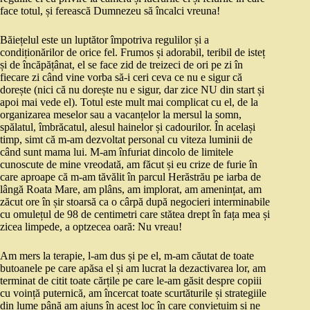
face totul, și ferească Dumnezeu să încalci vreuna!
Băiețelul este un luptător împotriva regulilor și a
condiționărilor de orice fel. Frumos și adorabil, teribil de isteț
și de încăpățânat, el se face zid de treizeci de ori pe zi în
fiecare zi când vine vorba să-i ceri ceva ce nu e sigur că
dorește (nici că nu dorește nu e sigur, dar zice NU din start și
apoi mai vede el). Totul este mult mai complicat cu el, de la
organizarea meselor sau a vacanțelor la mersul la somn,
spălatul, îmbrăcatul, alesul hainelor și cadourilor. În același
timp, simt că m-am dezvoltat personal cu viteza luminii de
când sunt mama lui. M-am înfuriat dincolo de limitele
cunoscute de mine vreodată, am făcut și eu crize de furie în
care aproape că m-am tăvălit în parcul Herăstrău pe iarba de
lângă Roata Mare, am plâns, am implorat, am amenințat, am
zăcut ore în șir stoarsă ca o cârpă după negocieri interminabile
cu omulețul de 98 de centimetri care stătea drept în fața mea și
zicea limpede, a optzecea oară: Nu vreau!
Am mers la terapie, l-am dus și pe el, m-am căutat de toate
butoanele pe care apăsa el și am lucrat la dezactivarea lor, am
terminat de citit toate cărțile pe care le-am găsit despre copiii
cu voință puternică, am încercat toate scurtăturile și strategiile
din lume până am ajuns în acest loc în care conviețuim și ne