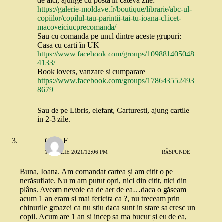
de aici, ajunge cu posta in cateva zile:
https://galerie-moldave.fr/boutique/librarie/abc-ul-
copiilor/copilul-tau-parintii-tai-tu-ioana-chicet-
macoveiciucprecomanda/
Sau cu comanda pe unul dintre aceste grupuri:
Casa cu carti în UK
https://www.facebook.com/groups/109881405048
4133/
Book lovers, vanzare si cumparare
https://www.facebook.com/groups/178643552493
8679
Sau de pe Libris, elefant, Carturesti, ajung cartile
in 2-3 zile.
Oana F
1 APRILIE 2021/12:06 PM
RĂSPUNDE
Buna, Ioana. Am comandat cartea și am citit o pe
nerăsuflate. Nu m am putut opri, nici din citit, nici din
plâns. Aveam nevoie ca de aer de ea…daca o găseam
acum 1 an eram si mai fericita ca ?, nu treceam prin
chinurile groazei ca nu stiu daca sunt in stare sa cresc un
copil. Acum are 1 an si incep sa ma bucur și eu de ea,