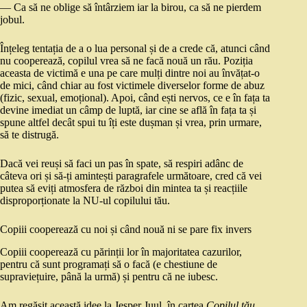
— Ca să ne oblige să întârziem iar la birou, ca să ne pierdem
jobul.
Înțeleg tentația de a o lua personal și de a crede că, atunci când
nu cooperează, copilul vrea să ne facă nouă un rău. Poziția
aceasta de victimă e una pe care mulți dintre noi au învățat-o
de mici, când chiar au fost victimele diverselor forme de abuz
(fizic, sexual, emoțional). Apoi, când ești nervos, ce e în fața ta
devine imediat un câmp de luptă, iar cine se află în fața ta și
spune altfel decât spui tu îți este dușman și vrea, prin urmare,
să te distrugă.
Dacă vei reuși să faci un pas în spate, să respiri adânc de
câteva ori și să-ți amintești paragrafele următoare, cred că vei
putea să eviți atmosfera de război din mintea ta și reacțiile
disproporționate la NU-ul copilului tău.
Copiii cooperează cu noi și când nouă ni se pare fix invers
Copiii cooperează cu părinții lor în majoritatea cazurilor,
pentru că sunt programați să o facă (e chestiune de
supraviețuire, până la urmă) și pentru că ne iubesc.
Am regăsit această idee la Jesper Juul, în cartea
Copilul tău