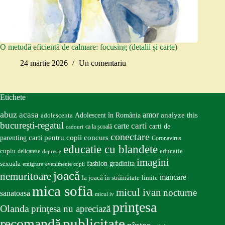
O metodă eficientă de calmare: focusing (detalii și carte)
24 martie 2026
Un comentariu
Etichete
abuz
acasa
amor
Adolescent în România
analyze this
adolescenta
bucureşti-regatul
carte
carti
carti de
ca la școală
cadouri
conectare
carti pentru copii
concurs
parenting
Coronavirus
educatie cu blandete
educatie
cuplu
delicatese
depresie
imagini
fashion
gradinita
sexuala
emigrare
evenimente copii
joacă
nemuritoare
mancare
la joacă în străinătate
limite
mica sofia
micul ivan
nocturne
sanatoasa
micul iv
prinţesa
Olanda
prinţesa nu apreciază
publicitate
recomandă